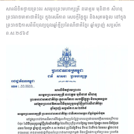
សារលិខិតថ្វាយព្រះពរ សម្តេចព្រះមហាក្សត្រី នរោត្តម មុនិនាថ សីហនុ
ព្រះវររាជមាតាជាតិខ្មែរ ក្នុងសេរីភាព សេចក្តីថ្លៃថ្នូរ និងសុភមង្គល នៅក្នុង
ព្រះរាជឱកាសពិធីបុណ្យចូលឆ្នាំថ្មីប្រពៃណីជាតិខ្មែរ ឆ្នាំម្សាញ់ សប្តស័ក
ព.ស.២៥៦៩