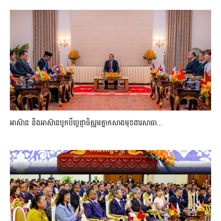
អាស៊ាន និងអាស៊ានបូកបីប្តេជ្ញាចិត្តរួមគ្នាកសាងមុខងារសាធា...