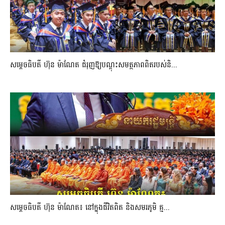
សម្តេចធិបតី ហ៊ុន ម៉ាណែត ជំរុញឱ្យបណ្តុះសមត្ថភាពពិតរបស់និ...
សម្តេចធិបតី ហ៊ុន ម៉ាណែត៖ នៅក្នុងជីវិតពិត និងសមរភូមិ គ្ម...