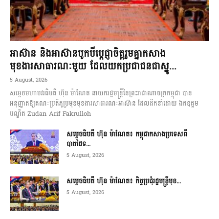
អាស៊ាន និងអាស៊ានបូកបីប្តេជ្ញាចិត្តរួមគ្នាកសាង
មុខងារសាធារណៈមួយ ដែលយកប្រជាជនជាស្នូ...
5 August, 2026
សម្តេចមហាបវរធិបតី ហ៊ុន ម៉ាណែត នាយករដ្ឋមន្ត្រីនៃព្រះរាជាណាចក្រកម្ពុជា បាន
អនុញ្ញាតឱ្យគណៈប្រតិភូប្រមុខមុខងារសាធារណៈអាស៊ាន ដែលដឹកនាំដោយ ឯកឧត្តម
បណ្ឌិត Zudan Arif Fakrulloh
សម្ដេចធិបតី ហ៊ុន ម៉ាណែត៖ កម្ពុជាកសាងប្រទេសពី
បាតដៃទ...
5 August, 2026
សម្ដេចធិបតី ហ៊ុន ម៉ាណែត៖ កិច្ចប្រជុំរដ្ឋមន្ត្រីមុខ...
5 August, 2026