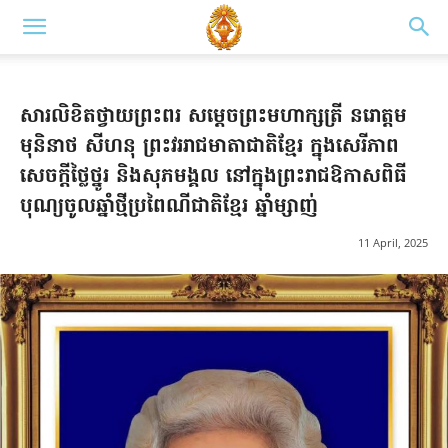
សារលិខិតថ្វាយព្រះពរ សម្តេចព្រះមហាក្សត្រី នរោត្តម
មុនិនាថ សីហនុ ព្រះវររាជមាតាជាតិខ្មែរ ក្នុងសេរីភាព
សេចក្តីថ្លៃថ្នូរ និងសុភមង្គល នៅក្នុងព្រះរាជឱកាសពិធី
បុណ្យចូលឆ្នាំថ្មីប្រពៃណីជាតិខ្មែរ ឆ្នាំម្សាញ់
11 April, 2025