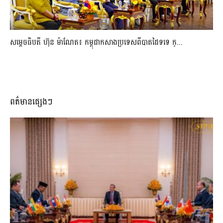
សម្ដេចធិបតី ហ៊ុន ម៉ាណែត៖ កម្ពុជាកសាងប្រទេសពីបាតដៃទទេ ក្...
ពត៌មានផ្សេងៗ