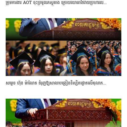
ក្រុមការងារ AOT ចុះប្រមូលភស្តុតាង ក្រោយយោធាថៃវាយប្រហារល...
សម្តេច ហ៊ុន ម៉ាណែត ជំរុញឱ្យសាលាបង្រៀននិស្សិតផ្តោតលើគុណភ...