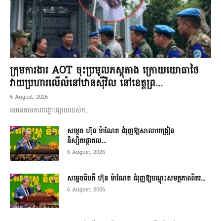
ក្រុមការងារ AOT ចុះប្រមូលភស្តុតាង ក្រោយយោធាថៃ
វាយប្រហារលើលំនៅឋានស៊ីវិល នៅខេត្តព្រ...
6 August, 2026
យោងតាមការបង្ហោះផ្សាយរបស់ក...
សម្តេច ហ៊ុន ម៉ាណែត ជំរុញឱ្យសាលាបង្រៀន
និស្សិតផ្តោតល...
6 August, 2026
សម្តេចធិបតី ហ៊ុន ម៉ាណែត ជំរុញឱ្យបណ្តុះសមត្ថភាពពិតរ...
6 August, 2026