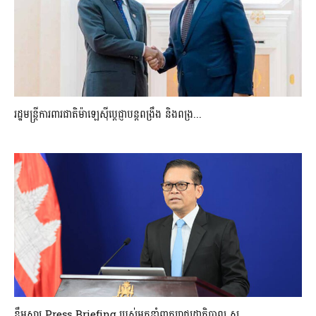
រដ្ឋមន្ត្រីការពារជាតិម៉ាឡេស៊ីប្ដេជ្ញាបន្តពង្រឹង និងពង្រ...
ខ្លឹមសារ Press Briefing របស់អ្នកនាំពាក្យរាជរដ្ឋាភិបាល ស...