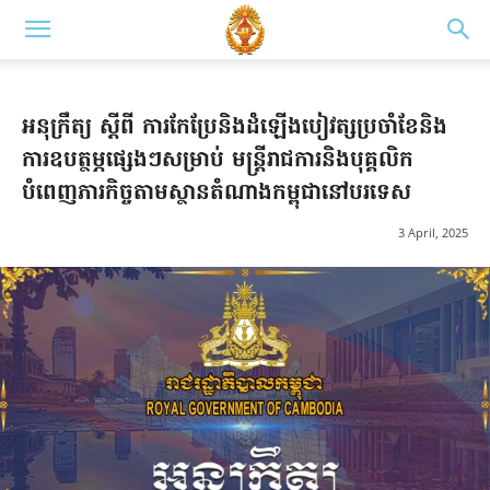
អនុក្រឹត្យ ស្តីពី ការកែប្រែនិងដំឡើងបៀវត្សប្រចាំខែនិង
ការឧបត្ថម្ភផ្សេងៗសម្រាប់ មន្ត្រីរាជការនិងបុគ្គលិក
បំពេញភារកិច្ចតាមស្ថានតំណាងកម្ពុជានៅបរទេស
3 April, 2025