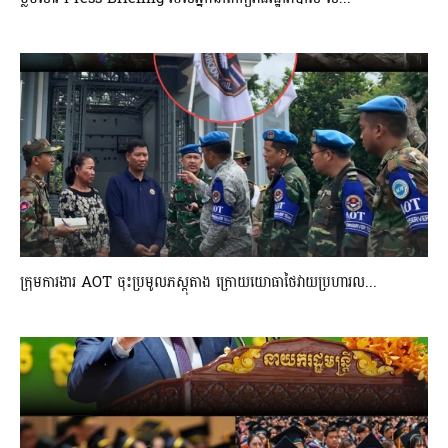
ក្រុមការងារ AOT ចុះប្រមូលភស្តុតាង ក្រោយយោធាថៃវាយប្រហារល...