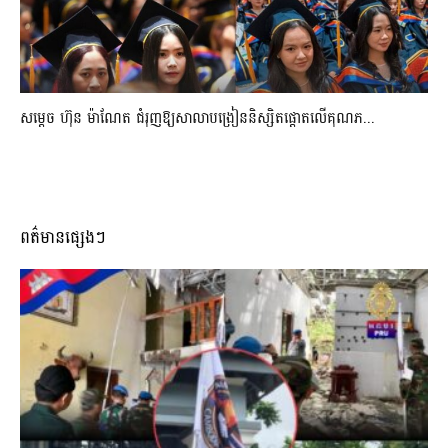
សម្តេច ហ៊ុន ម៉ាណែត ជំរុញឱ្យសាលាបង្រៀននិស្សិតផ្តោតលើគុណភ...
ពត៌មានផ្សេងៗ