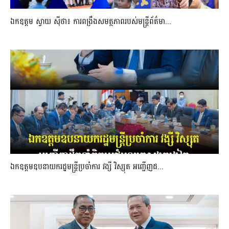
ឯកឧត្តម ស្វាយ ស៊ីថា៖ ការពង្រឹងសមត្ថភាពរបស់មន្ត្រីព័ត៌មា...
ឯកឧត្តមឧបនាយករដ្ឋមន្រ្តីប្រចាំការ វង្សី វិស្សុត អញ្ជើញដ...