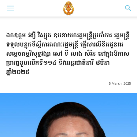
ឯកឧត្តម វង្សី វិស្សុត ឧបនាយករដ្ឋមន្ត្រីប្រចាំការ រដ្ឋមន្ត្រី
ទទួលបន្ទុកទីស្តីការគណៈរដ្ឋមន្ត្រី ផ្ញើសារលិខិតជូនពរ
សម្តេចធម្មវិសុទ្ធវង្សា សៅ ទី ហេង សំរិន នៅក្នុងឱកាស
ប្រារព្ធខួបលើកទី១១៤ ទិវាអន្តរជាតិនារី ៨មីនា
ឆ្នាំ២០២៥
5 March, 2025