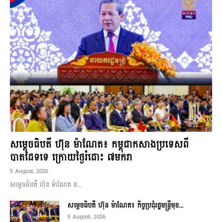
សម្ដេចធិបតី ហ៊ុន ម៉ាណែត៖ កម្ពុជាកសាងប្រទេសពី
បាតដៃទទេ ក្រោយថ្ងៃរំដោះ ៧មករា
5 August, 2026
សម្ដេចធិបតី ហ៊ុន ម៉ាណែត ន...
សម្ដេចធិបតី ហ៊ុន ម៉ាណែត៖ កិច្ចប្រជុំរដ្ឋមន្ត្រីមុខ...
5 August, 2026