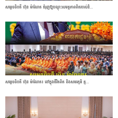
សម្តេចធិបតី ហ៊ុន ម៉ាណែត ជំរុញឱ្យបណ្តុះសមត្ថភាពពិតរបស់និ...
សម្តេចធិបតី ហ៊ុន ម៉ាណែត៖ នៅក្នុងជីវិតពិត និងសមរភូមិ គ្ម...