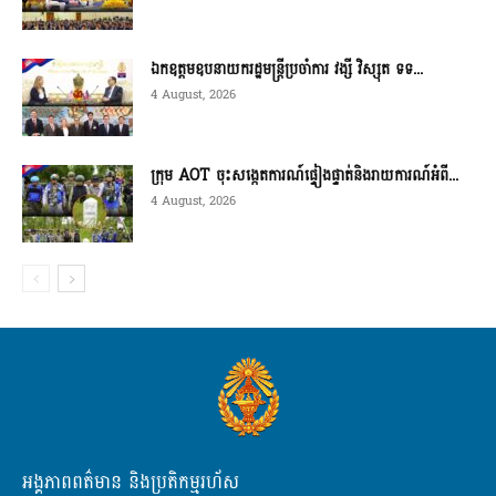
ឯកឧត្តមឧបនាយករដ្ឋមន្ត្រីប្រចាំការ វង្សី វិស្សុត ទទ...
4 August, 2026
ក្រុម AOT ចុះសង្កេតការណ៍ផ្ទៀងផ្ទាត់និងរាយការណ៍អំពី...
4 August, 2026
អង្គភាពពត៌មាន និងប្រតិកម្មរហ័ស