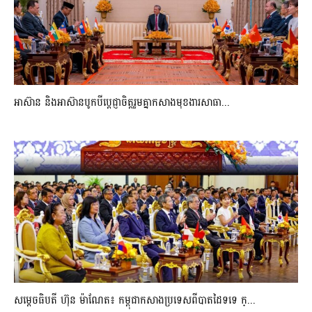
អាស៊ាន និងអាស៊ានបូកបីប្តេជ្ញាចិត្តរួមគ្នាកសាងមុខងារសាធា...
សម្ដេចធិបតី ហ៊ុន ម៉ាណែត៖ កម្ពុជាកសាងប្រទេសពីបាតដៃទទេ ក្...