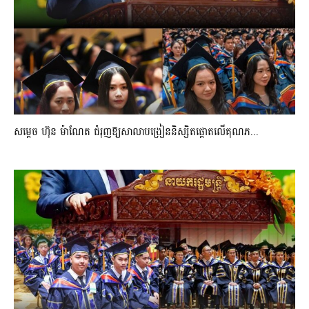
សម្តេច ហ៊ុន ម៉ាណែត ជំរុញឱ្យសាលាបង្រៀននិស្សិតផ្តោតលើគុណភ...