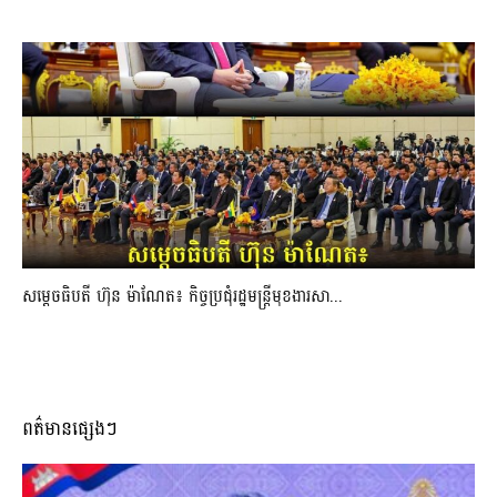
សម្ដេចធិបតី ហ៊ុន ម៉ាណែត៖ កិច្ចប្រជុំរដ្ឋមន្ត្រីមុខងារសា...
ពត៌មានផ្សេងៗ