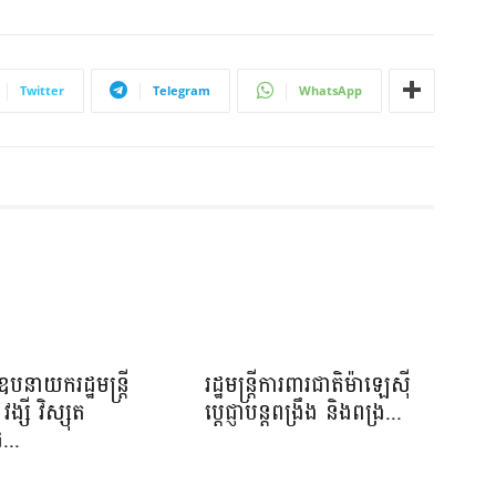
Twitter
Telegram
WhatsApp
បនាយករដ្ឋមន្រ្តី
រដ្ឋមន្ត្រីការពារជាតិម៉ាឡេស៊ី
វង្សី វិស្សុត
ប្ដេជ្ញាបន្តពង្រឹង និងពង្រ...
...