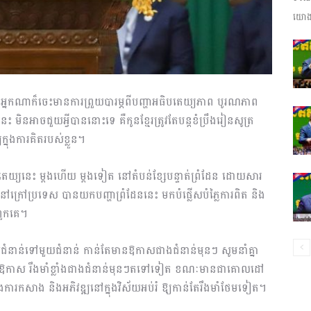
យោងត
ព័ត៌មាន​
ថា អ្នកណាក៏ចេះមានការព្រួយបារម្ភពីបញ្ហាអធិបតេយ្យភាព បូរណភាព
និង
េះ មិនអាចជួយអ្វីបាននោះទេ គឺកូនខ្មែរត្រូវតែបន្តខំប្រឹងរៀនសូត្រ
្នុងការគិតរបស់ខ្លួន។
ិបតេយ្យនេះ ម្តងហើយ ម្តងទៀត នៅតំបន់ខ្សែបន្ទាត់ព្រំដែន ដោយសារ
នៅក្រៅប្រទេស បានយកបញ្ហាព្រំដែននេះ មកបំផ្លើសបំភ្លៃការពិត និង
ប្រតិកម្ម
ពួកគេ។
ពីមួយជំនាន់ទៅមួយជំនាន់ កាន់តែមានឱកាសជាងជំនាន់មុនៗ សូមនាំគ្នា
តែមានឱកាស រឹងមាំខ្លាំងជាងជំនាន់មុនៗតទៅទៀត ខណៈមានជាគោលដៅ
ារកសាង និងអភិវឌ្ឍនៅក្នុងវិស័យអប់រំ ឱ្យកាន់តែរឹងមាំថែមទៀត។
រហ័ស