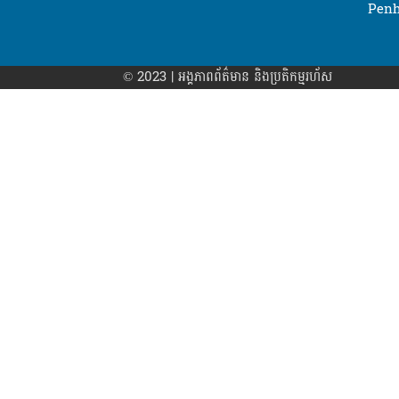
Penh
© 2023 | អង្គភាព​ព័ត៌មាន​ និងប្រតិកម្មរហ័ស