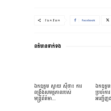
Facebook
ចែករំលែក
ពត៌មានទាក់ទង
ឯកឧត្តម ស្វាយ ស៊ីថា៖ ការ
ឯកឧត្តមឧ
ពង្រឹងសមត្ថភាពរបស់
ប្រចាំការ 
មន្ត្រីព័ត៌មា...
អញ្ជើញដ