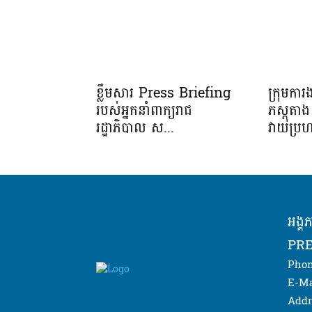
ខ្លឹមសារ Press Briefing
ក្រុមកា
របស់អ្នកនាំពាក្យរាជ
ភស្តុត
រដ្ឋាភិបាល ស...
វាយប្រហ
អង្គ
PRE
Phon
E-Ma
Addr