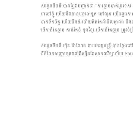
សម្តេចធិបតី បានថ្លែងបញ្ជាក់ថា “ការខ្លាចបាត់ប្រទេស អត់
ជាចៅខ្ញុំ ហើយនឹងមានបន្តចៅទួត ចៅលួត យើងឆ្លងកាត់ស
បាក់ទឹកចិត្ត ហើយមិនខំ ហើយគិតតែពីមើលគ្នាឯង មិនទុក
បើកាន់តែខ្លាច កាន់តែខំ កូនខ្មែរ បើកាន់តែខ្លាច ត្រូវ
សម្តេចធិបតី ហ៊ុន ម៉ាណែត នាយករដ្ឋមន្ត្រី បានថ្លែងនៅ
ពិធីចែកសញ្ញាបត្រដល់និស្សិតនៃសាកលវិទ្យាល័យ 