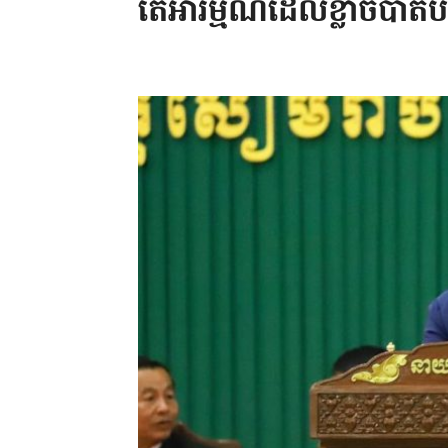
តើអារម្មណ៍ដែលខ្លាចបាត់បង់