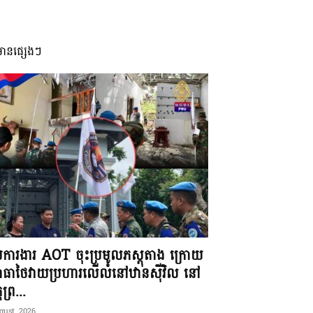
មានផ្សេងៗ
ុមការងារ AOT ចុះប្រមូលភស្តុតាង ក្រោយ
ធាថៃវាយប្រហារលើលំនៅឋានស៊ីវិល នៅ
តព្រ...
gust, 2026