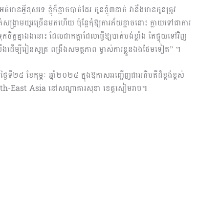
មានអ្វីខុសទេ ខ្ញុំក៏ខ្លាចបាត់ដែរ កូនខ្ញុំ៣នាក់ វានឹងមានកូនត្រូវ
ង្គ្រាមយូរច្រើនមកហើយ ប៉ុន្តែកុំឱ្យការភ័យខ្លាចនោះ ក្លាយទៅជាការ
ចិត្តគ្នាឯងនោះ ដែលជាកត្តាដែលធ្វើឱ្យបាត់បង់ខ្លាំង តែផ្ទុយទៅវិញ
ខំប្រឹងដើម្បីរៀនសូត្រ ពង្រឹងសមត្ថភាព ម្ចាស់ការខ្លួនឯងថែមទៀត” ។
ថ្ងៃទី២៥ ខែកុម្ភៈ ឆ្នាំ២០២៥ ក្នុងឱកាសអញ្ជើញជាអធិបតីដ៏ខ្ពង់ខ្ពស់
South-East Asia នៅសណ្ឋាគារសុខា ខេត្តសៀមរាប៕