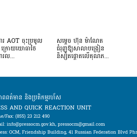
រងារ AOT ចុះប្រមូល
សម្តេច ហ៊ុន ម៉ាណែត
ាង ក្រោយយោធាថៃ
ជំរុញឱ្យសាលាបង្រៀន
ារល...
និស្សិតផ្តោតលើគុណភ...
ភាពពត៌មាន និងប្រតិកម្មរហ័ស
SS AND QUICK REACTION UNIT
e/Fax: (855) 23 212 490
il: info@pressocm.gov.kh, pressocm@gmail.com
ess: OCM, Friendship Building, 41 Russian Federation Blvd P