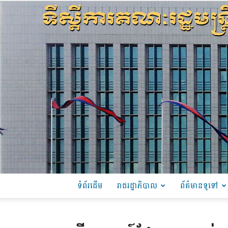
ទំព័រដើម
រាជរដ្ឋាភិបាល
ព័ត៌មានទូទៅ