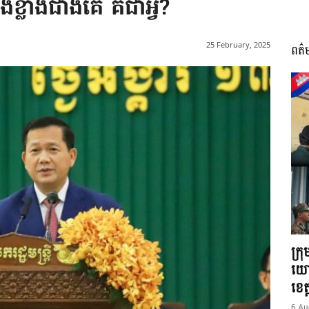
ខ្លាំងជាងគេ គឺជាអ្វី?
25 February, 2025
ពត៌
I
អង្គ
ភាព​
ក្រ
យោ
ខេត្
6 Au