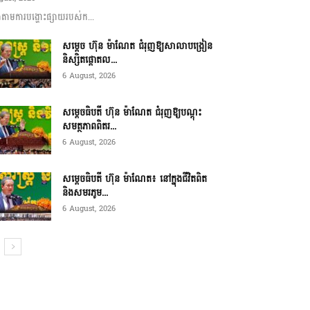
ាមការបង្ហោះផ្សាយរបស់ក...
សម្តេច ហ៊ុន ម៉ាណែត ជំរុញឱ្យសាលាបង្រៀន
និស្សិតផ្តោតល...
6 August, 2026
សម្តេចធិបតី ហ៊ុន ម៉ាណែត ជំរុញឱ្យបណ្តុះ
សមត្ថភាពពិតរ...
6 August, 2026
សម្តេចធិបតី ហ៊ុន ម៉ាណែត៖ នៅក្នុងជីវិតពិត
និងសមរភូម...
6 August, 2026