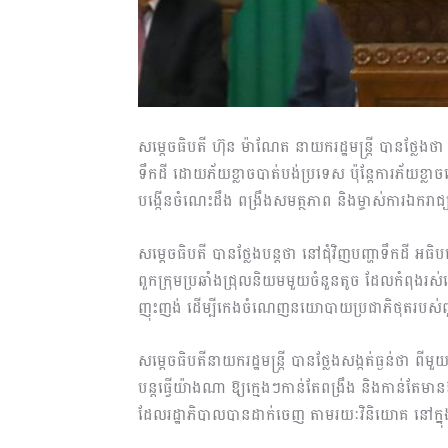
សម្តេចធិបតី ហ៊ុន ម៉ាណែត នាយករដ្ឋមន្ត្រី បានថ្លែង
ទឹកដី ដោយភ័យខ្លាចបាត់បង់ប្រទេស ប៉ុន្តែការភ័យខ្លាចន
បង្កើនចំណេះដឹង ពង្រឹងសមត្ថភាព និងម្ចាស់ការឯករាជ្យក
សម្តេចធិបតី បានថ្លែងបន្តថា នៅជុំវិញបញ្ហាទឹកដី អធ
ពួកក្រុមប្រឆាំងជ្រុលនិយមមួយចំនួនតូច ដែលកំពុងរស់
ញុះញង់ ដើម្បីកេងចំណេញនយោបាយប្រជាភិថុតរបស់
សម្តេចធិបតីនាយករដ្ឋមន្ត្រី បានថ្លែងសង្កត់ធ្ងន់ថា 
បន្តធ្វើយ៉ាងណា ឱ្យក្មេងៗកាន់តែពង្រឹង និងកាន់
ដែលរដ្ឋាភិបាលបានដាក់ចេញ តាមរយៈវិនិយោគ នៅក្នុងក