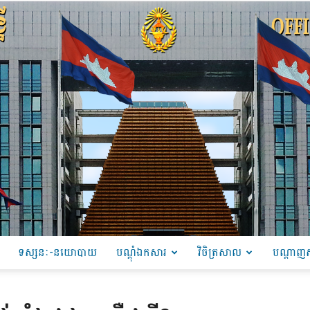
ទស្សនៈ-នយោបាយ
បណ្ដុំឯកសារ
វិចិត្រសាល
បណ្តាញស
PRU