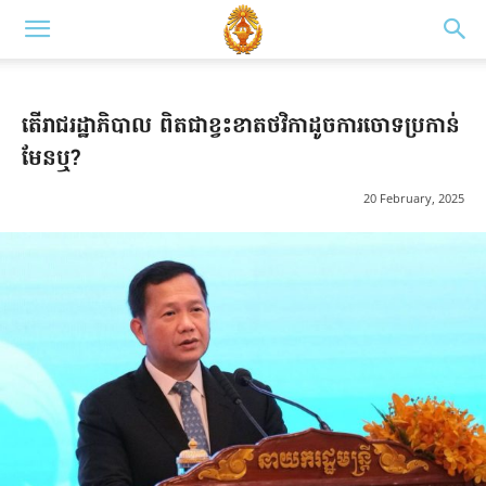
តើរាជរដ្ឋាភិបាល ពិតជាខ្វះខាតថវិកាដូចការចោទប្រកាន់
មែនឬ?
20 February, 2025