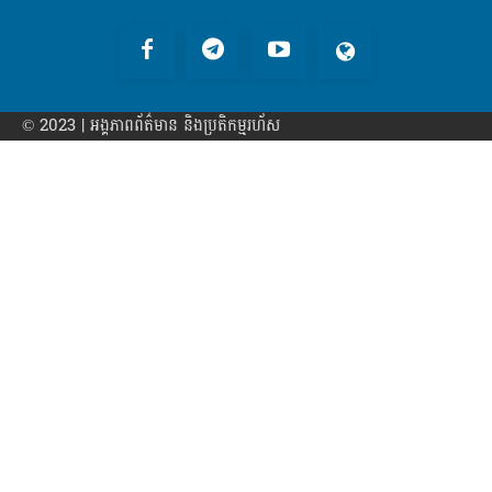
© 2023 | អង្គភាព​ព័ត៌មាន​ និងប្រតិកម្មរហ័ស