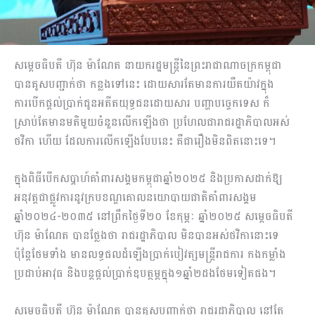
សម្តេចធិបតី ហ៊ុន ម៉ាណែត នាយករដ្ឋមន្ត្រីនៃព្រះរាជាណាចក្រកម្ពុជា
បានគូសបញ្ជាក់ថា កន្លងទៅនេះ ដោយសារតែមានការយឺតយ៉ាវក្នុង
ការបើកផ្តល់ប្រាក់ជូនអតីតយុទ្ធជនដោយសារ បញ្ហាបច្ចេកទេស ក៏
ស្រាប់តែមានមតិមួយចំនួនលើកឡើងថា ប្រហែលជារាជរដ្ឋាភិបាលអស់
ថវិកា ហើយ ដែលការលើកឡើងបែបនេះ គឺជារឿងមិនពិតនោះទេ។
ក្នុងពិធីបើកសប្តាហ៍គាំពារសង្គមកម្ពុជាឆ្នាំ២០២៥ និងប្រកាសដាក់ឱ្យ
អនុវត្តជាផ្លូវការនូវក្របខណ្ឌគោលនយោបាយជាតិគាំពារសង្គម
ឆ្នាំ២០២៤-២០៣៥ នៅព្រឹកថ្ងៃទី២០ ខែកុម្ភៈ ឆ្នាំ២០២៥ សម្តេចធិបតី
ហ៊ុន ម៉ាណែត បានថ្លែងថា រាជរដ្ឋាភិបាល មិនបានអស់ថវិកានោះទេ
ប៉ុន្តែថែមទាំង មានលទ្ធផលដំឡើងប្រាក់បៀវត្សមន្រ្តីរាជការ កងកម្លាំង
ប្រដាប់អាវុធ និងបន្តផ្តល់ប្រាក់ឧបត្ថម្ភក្នុង១ឆ្នាំ២ដងថែមទៀតផង។
សម្តេចធិបតី ហ៊ុន ម៉ាណែត បានគូសបញ្ជាក់ថា រាជរដ្ឋាភិបាល នៅតែ