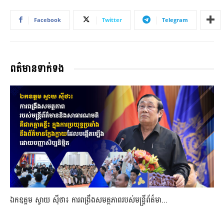
Facebook
Twitter
Telegram
ពត៌មានទាក់ទង
ឯកឧត្តម ស្វាយ ស៊ីថា៖ ការពង្រឹងសមត្ថភាពរបស់មន្ត្រីព័ត៌មា...