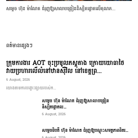
សម្តេច ហ៊ុន ម៉ាណែត ជំរុញឱ្យសាលាបង្រៀននិស្សិតផ្តោតលើគុណភ...
ពត៌មានផ្សេងៗ
ក្រុមការងារ AOT ចុះប្រមូលភស្តុតាង ក្រោយយោធាថៃ
វាយប្រហារលើលំនៅឋានស៊ីវិល នៅខេត្តព្រ...
6 August, 2026
យោងតាមការបង្ហោះផ្សាយរបស់ក...
សម្តេច ហ៊ុន ម៉ាណែត ជំរុញឱ្យសាលាបង្រៀន
និស្សិតផ្តោតល...
6 August, 2026
សម្តេចធិបតី ហ៊ុន ម៉ាណែត ជំរុញឱ្យបណ្តុះសមត្ថភាពពិតរ...
6 August, 2026