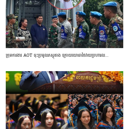
ក្រុមការងារ AOT ចុះប្រមូលភស្តុតាង ក្រោយយោធាថៃវាយប្រហារល...