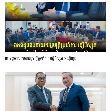
ឯកឧត្តមឧបនាយករដ្ឋមន្រ្តីប្រចាំការ វង្សី វិស្សុត អញ្ជើញដ...