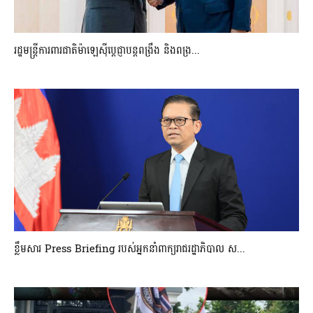
រដ្ឋមន្ត្រីការពារជាតិម៉ាឡេស៊ីប្ដេជ្ញាបន្តពង្រឹង និងពង្រ...
ខ្លឹមសារ Press Briefing របស់អ្នកនាំពាក្យរាជរដ្ឋាភិបាល ស...