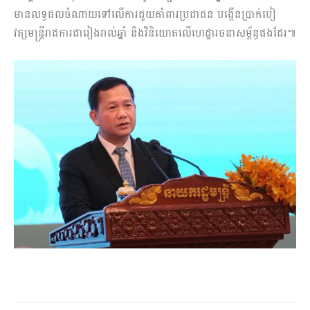
មានលទ្ធផលចំណាយទៅលើការជួយគាំពារប្រជាជន បង្កើនប្រាក់បៀ
វត្សមន្រ្តីរាជការជារៀងរាល់ឆ្នាំ និងវិនិយោគលើហេដ្ឋារចនាសម្ព័ន្ធផងដែរ៕