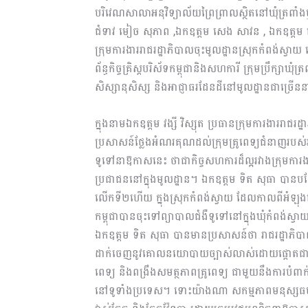
បរិវេណសាលាអនុវិទ្យាល័យព្រៃព្រាលស្ថិតនៅឃុំត្រពាំ
ជំទាវ មៀច សុភាព ,ឯកឧត្តម សេង សាវន , ឯកឧត្តម ទេ
ក្រុមការងាររាជរដ្ឋាភិបាលចុះមូលដ្ឋានស្រុកកំពង់ស្វ
ព័ន្ធកិច្ចគ្រិស្តបរិស័ទកម្ពុជានិងសហការី ក្រុមប្រឹក្សាឃុ
សិស្សានុសិស្ស និងអាជ្ញាធរដែនដីនៅមូលដ្ឋានជាច្រើន
ក្នុងនាមឯកឧត្តម វង្សី វិស្សុត ប្រធានក្រុមការងាររាជរ
ប្រសាសន៍ថ្លែងអំណរគុណដល់ក្រុមគ្រូពេទ្យជំនាញរបស់អង្គក
ទូទៅនាឱកាសនេះ ថាជាកិច្ចសហការដ៏ល្អរវាងក្រុមការងា
ប្រជាជននៅក្នុងមូលដ្ឋាន។ ឯកឧត្តម ទិត សុធា បានបន្
លើកទី២ហើយ ក្នុងស្រុកកំពង់ស្វាយ ដែលកាលពីអំឡុងដើម
កម្ពុជាបានចុះទៅព្យាបាលជំងឺទូទៅនៅក្នុងឃុំកំពង់ស
ឯកឧត្តម ទិត សុធា បានមានប្រសាសន៍ថា រាជរដ្ឋាភិប
ដាក់ចេញនូវគោលនយោបាយច្បាស់លាស់ដោយផ្តោតជាអាទ
ពេទ្យ និងពង្រឹងសមត្ថភាពគ្រូពេទ្យ ជាមួយនឹងការបំពាក
នៅទូទាំងប្រទេស។ ទោះយ៉ាងណា សកម្មភាពមនុស្សធម៌ កា