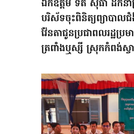
ឯកឧត្តម ទិត សុធា ដឹកនាំក្រុម
បរិស័ទចុះពិនិត្យព្យាបាលជំ
វ៉ែនតាជូនប្រជាពលរដ្ឋប្រ
ត្រពាំងឬស្សី ស្រុកកំពង់ស្វ