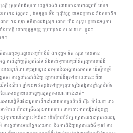
ងឬស្សី ស្រុកកំពង់ស្វាយ ខេត្តកំពង់ធំ ដោយមានការចូលរួមពី លោក
ពកេន វណ្ណកន , ឯកឧត្តម អ៊ឹង មុល្លីវណ្ណ ជាអនុប្រធាន និងសមាជិក
ាយ លោក ថន ពុទ្ធា អភិបាលរងស្រុក លោក ហ៊ុន សុខុម ប្រធានអង្គការ
ំត្រពាំងឬស្សី លោកគ្រូអ្នកគ្រូ ក្រុមយុវជន ស.ស.យ.ក. ប្អូនៗ
នាក់។
ដ្ឋាភិបាលចុះមូលដ្ឋានខេត្តកំពង់ធំ ឯកឧត្តម ទិត សុធា បានមាន
ារព័ន្ធកិច្ចគ្រិស្តបរិស័ទ និងចាត់ទុកការចុះពិនិត្យព្យាបាលជំងឺ
ររាជរដ្ឋាភិបាលចុះមូលដ្ឋាន ជាមួយនិងអង្គការសមាគម ដើម្បីបម្រើ
ថែមថា ការផ្តល់សេវាពិនិត្យ ព្យាបាលជំងឺទូទៅនាពេលនេះ គឺជា
ខែសីហា ឆ្នាំ២០២៤កន្លងទៅក្រុមគ្រូពេទ្យនៃអង្គការគ្រិស្តបរិស័ទ
្វាយដែលមានប្រជាពលរដ្ឋចូលរួមប្រមាណ៣ពាន់នាក់។
ាលអាណត្តិទី៧នៃរដ្ឋសភាដឹកនាំដោយសម្តេចធិបតី ហ៊ុន ម៉ាណែត បាន
ិភាព គឺការពង្រឹងសុខភាពសកល តាមរយៈការបង្កើនចំនួនគ្រូ
់នូវឧបករណ៍សម្ភារៈទំនើបៗ ដើម្បីការពិនិត្យ ព្យាបាលជូនប្រជាពលរដ្ឋ
រផ្តល់ការអប់រំផ្នែកសុខភាព និងការពិនិត្យព្យាបាលជំងឺទូទៅ ការ