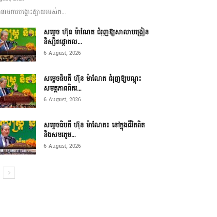
ាមការបង្ហោះផ្សាយរបស់ក...
សម្តេច ហ៊ុន ម៉ាណែត ជំរុញឱ្យសាលាបង្រៀន
និស្សិតផ្តោតល...
6 August, 2026
សម្តេចធិបតី ហ៊ុន ម៉ាណែត ជំរុញឱ្យបណ្តុះ
សមត្ថភាពពិតរ...
6 August, 2026
សម្តេចធិបតី ហ៊ុន ម៉ាណែត៖ នៅក្នុងជីវិតពិត
និងសមរភូម...
6 August, 2026