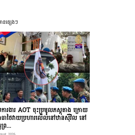
មានផ្សេងៗ
ុមការងារ AOT ចុះប្រមូលភស្តុតាង ក្រោយ
ធាថៃវាយប្រហារលើលំនៅឋានស៊ីវិល នៅ
តព្រ...
gust, 2026