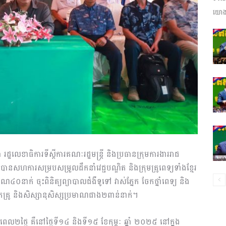
យោងត
ព័ត៌មាន​
និង
ប្រតិកម្ម
រដ្ឋលេខាធិការទីស្តីការគណៈរដ្ឋមន្ត្រី និងប្រធានក្រុមការងាររាជ
រ បានសហការសម្របសម្រួលដឹកនាំវេជ្ជបណ្ឌិត និងក្រុមគ្រូពេទ្យទាំងខ្មែរ
រមាណ៤០នាក់ ចុះពិនិត្យព្យាបាលជំងឺទូទៅ វាស់ភ្នែក ចែកថ្នាំពេទ្យ និង
នកគ្រូ និងសិស្សានុសិស្សប្រមាណជាង២ពាន់នាក់។
រហ័ស
រយៈពេល២ថ្ងៃ គឺនៅថ្ងៃទី១៤ និងទី១៥ ខែកុម្ភៈ ឆ្នាំ ២០២៥ នៅក្នុង