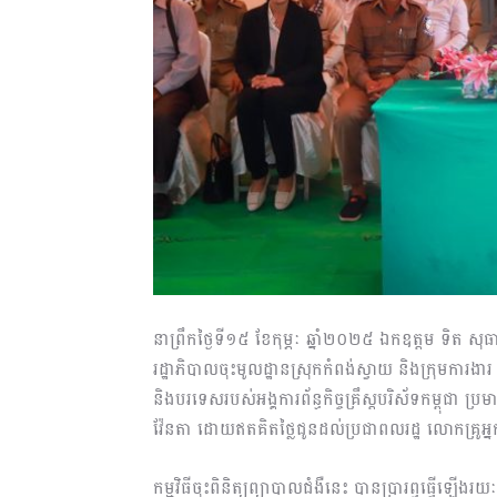
នាព្រឹកថ្ងៃទី១៥ ខែកុម្ភៈ ឆ្នាំ២០២៥ ឯកឧត្តម ទិត សុធា 
រដ្ឋាភិបាលចុះមូលដ្ឋានស្រុកកំពង់ស្វាយ និងក្រុមការងា
និងបរទេសរបស់អង្គការព័ន្ធកិច្ចគ្រឹស្តបរិស័ទកម្ពុជា ប្
វ៉ែនតា ដោយឥតគិតថ្លៃជូនដល់ប្រជាពលរដ្ឋ លោកគ្រូអ្
កម្មវិធីចុះពិនិត្យព្យាបាលជំងឺនេះ បានប្រារព្ធធ្វើឡើង