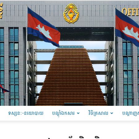
ទស្សនៈ-នយោបាយ
បណ្ដុំឯកសារ
វិចិត្រសាល
បណ្តាញស
PRU