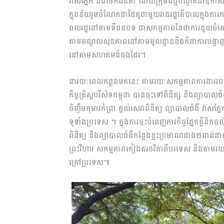
វាស់ភ្នែក និងចែកវ៉ែនតា ដោយក្រុមវេជ្ជបណ្ឌិតនាឱកាសន
ក្នុងន័យរួមចំណែកជាដៃគូជាមួយរាជរដ្ឋាភិបាលក្នុងក
ពលរដ្ឋនៅតាមទីជនបទ ជាសកម្មភាពនៃជាការជួយចំគោល
តាមមណ្ឌលសុខភាពនៅតាមមូលដ្ឋាននិងក៏ជាការបង្ហាញន
នៅតាមសហគមន៍ផងដែរ។
នារយៈពេលកន្លងមកនេះ តាមរយៈសកម្មភាពការងាររបស់វេជ្ជ
កិច្ចគ្រិស្តបរិស័ទកម្ពុជា បានចុះទៅពិនិត្យ និងព្យាប
ចិញ្ចឹមកុមារកំព្រា ផ្តល់សេវាពិនិត្យ ព្យាបាលជំងឺ វាស
ទូទាំងប្រទេស ។ ក្នុងការចុះបំពេញភារកិច្ចផ្នែកគ្លីនិកច
ពិនិត្យ និងព្យាបាលជំងឺកន្លែងខ្លះប្រមាណជាង២ពាន់
ព្រះវិហារ សកម្មភាពកៀងគរថវិកាពីបរទេស និងតាមរយៈកា
ក្រៅប្រទេស៕