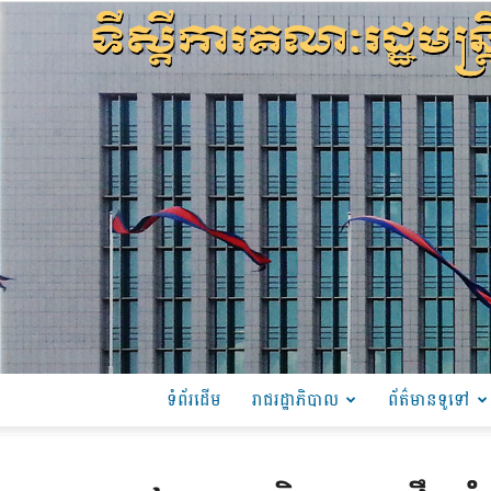
ទំព័រដើម
រាជរដ្ឋាភិបាល
ព័ត៌មានទូទៅ