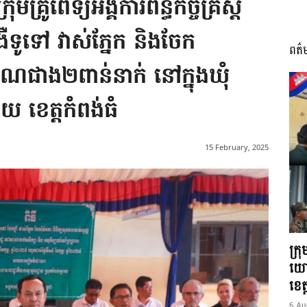
គ្រូពេទ្យអង្គការព័ន្ធកិច្ចគ្រិស្ត
ងឺទូទៅ វាស់ភ្នែក និងចែក
ពត៌
I
មាណជាង២ពាន់នាក់ នៅក្នុងឃុំ
ាយ ខេត្តកំពង់ធំ
អង្គ
15 February, 2025
ភាព​
ក្រ
យោ
ខេត្
6 Au