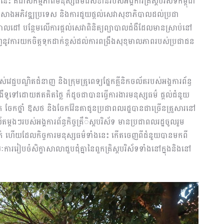
េះ គឺជាសកម្មភាពមនុស្សធម៌ដ៏សំខាន់របស់អង្គការគ្រិស្តបរិស័ទកម្ពុជា
ារកសាងអភិវឌ្ឍប្រទេស និងការជួយផ្តល់សេវាសុខាភិបាលដល់ប្រជា
ដៅ បន្ថែមលើការផ្តល់សេវាពិនិត្យព្យាបាលជំងឺដែលមានស្រាប់នៅ
ូវការយកចិត្តទុកដាក់ខ្ពស់ដល់ការពង្រឹងសុខុមាលភាពរបស់ប្រជាជន
បណ្ឌិតជំនាញ និងក្រុមគ្រូពេទ្យផ្នែកគ្លីនិកចល័តរបស់អង្គការព័ន្ធ
ាលជំងឺទូទៅដោយឥតគិតថ្លៃ ក៏ដូចជាបានធ្វើការងារមនុស្សធម៌ ផ្តល់ជំនួយ
់ភ្នែក ចែកថ្នាំ ឱសថ និងចែកវ៉ែនតាជូនប្រជាពលរដ្ឋបានជាច្រើនគ្រួសារនៅ
ល័តម្តងៗរបស់អង្គការព័ន្ធកិច្ចគ្រឹិស្តបរិស័ទ មានប្រជាពលរដ្ឋចូលរួម
នាក់ ហើយដែលកិច្ចការមនុស្សធម៌ទាំងនេះ កើតចេញពីជំនួយបានមកពី
ររៀបចំសិក្ខាសាលាជួបជុំគ្នានៃពួកគ្រិស្តបរិស័ទទាំងនៅក្នុងនិងនៅ