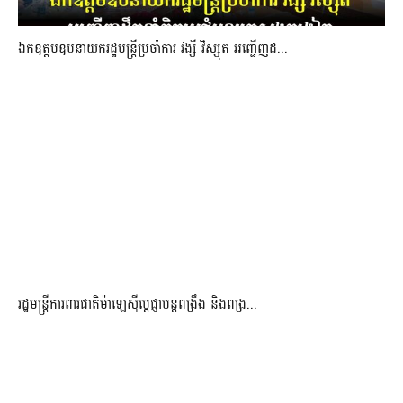
ឯកឧត្តមឧបនាយករដ្ឋមន្រ្តីប្រចាំការ វង្សី វិស្សុត អញ្ជើញដ...
រដ្ឋមន្ត្រីការពារជាតិម៉ាឡេស៊ីប្ដេជ្ញាបន្តពង្រឹង និងពង្រ...