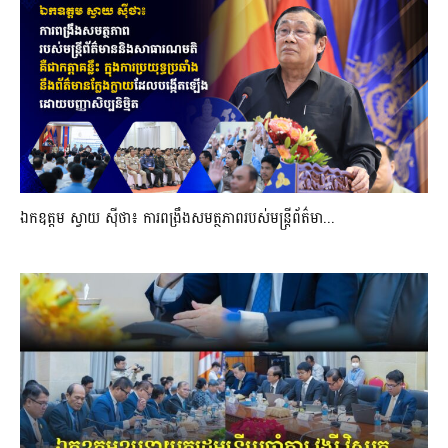
ឯកឧត្តម ស្វាយ ស៊ីថា៖ ការពង្រឹងសមត្ថភាពរបស់មន្ត្រីព័ត៌មា...