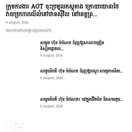
ក្រុមការងារ AOT ចុះប្រមូលភស្តុតាង ក្រោយយោធាថៃ
វាយប្រហារលើលំនៅឋានស៊ីវិល នៅខេត្តព្រ...
6 August, 2026
យោងតាមការបង្ហោះផ្សាយរបស់ក...
សម្តេច ហ៊ុន ម៉ាណែត ជំរុញឱ្យសាលាបង្រៀន
និស្សិតផ្តោតល...
6 August, 2026
សម្តេចធិបតី ហ៊ុន ម៉ាណែត ជំរុញឱ្យបណ្តុះសមត្ថភាពពិតរ...
6 August, 2026
សម្តេចធិបតី ហ៊ុន ម៉ាណែត៖ នៅក្នុងជីវិតពិត និងសមរភូម...
6 August, 2026