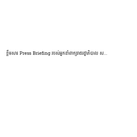
ខ្លឹមសារ Press Briefing របស់អ្នកនាំពាក្យរាជរដ្ឋាភិបាល ស...