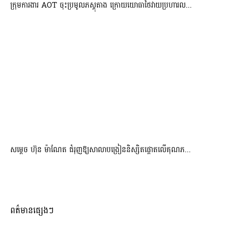
ក្រុមការងារ AOT ចុះប្រមូលភស្តុតាង ក្រោយយោធាថៃវាយប្រហារល...
សម្តេច ហ៊ុន ម៉ាណែត ជំរុញឱ្យសាលាបង្រៀននិស្សិតផ្តោតលើគុណភ...
ពត៌មានផ្សេងៗ