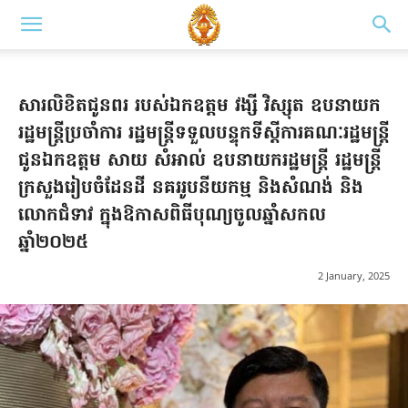
សារលិខិតជូនពរ របស់ឯកឧត្តម វង្សី វិស្សុត ឧបនាយក
រដ្ឋមន្រ្តីប្រចាំការ រដ្ឋមន្រ្តីទទួលបន្ទុកទីស្តីការគណៈរដ្ឋមន្រ្តី
ជូនឯកឧត្តម សាយ សំអាល់ ឧបនាយករដ្ឋមន្ត្រី រដ្ឋមន្ត្រី
ក្រសួងរៀបចំដែនដី នគររូបនីយកម្ម និងសំណង់ និង
លោកជំទាវ ក្នុងឱកាសពិធីបុណ្យចូលឆ្នាំសកល
ឆ្នាំ២០២៥
2 January, 2025