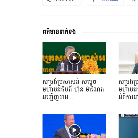
ពត៌មានទាក់ទង
សម្រង់ប្រសាសន៍ សម្ដេច
សម្រងប
មហាបវរធិបតី ហ៊ុន ម៉ាណែត
មហាបវរធ
អញ្ជើញជាអ...
អំពីការដ