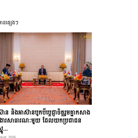
មានផ្សេងៗ
៊ាន និងអាស៊ានបូកបីប្តេជ្ញាចិត្តរួមគ្នាកសាង
ខងារសាធារណៈមួយ ដែលយកប្រជាជន
នូ...
gust, 2026