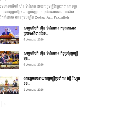
េចមហាបវរធិបតី ហ៊ុន ម៉ាណែត នាយករដ្ឋមន្ត្រីនៃព្រះរាជាណាចក្រ
ុជា បានអនុញ្ញាតឱ្យគណៈប្រតិភូប្រមុខមុខងារសាធារណៈអាស៊ាន
ឹកនាំដោយ ឯកឧត្តមបណ្ឌិត Zudan Arif Fakrulloh
សម្ដេចធិបតី ហ៊ុន ម៉ាណែត៖ កម្ពុជាកសាង
ប្រទេសពីបាតដៃទ...
5 August, 2026
សម្ដេចធិបតី ហ៊ុន ម៉ាណែត៖ កិច្ចប្រជុំរដ្ឋមន្ត្រី
មុខ...
5 August, 2026
ឯកឧត្តមឧបនាយករដ្ឋមន្ត្រីប្រចាំការ វង្សី វិស្សុត
ទទ...
4 August, 2026