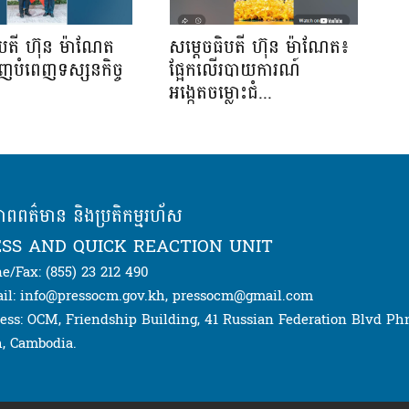
ិបតី ហ៊ុន ម៉ាណែត
សម្តេចធិបតី ហ៊ុន ម៉ាណែត៖
ើញបំពេញទស្សនកិច្ច
ផ្អែកលើរបាយការណ៍
.
អង្កេតចម្លោះជំ...
ភាពពត៌មាន និងប្រតិកម្មរហ័ស
SS AND QUICK REACTION UNIT
e/Fax: (855) 23 212 490
il: info@pressocm.gov.kh, pressocm@gmail.com
ess: OCM, Friendship Building, 41 Russian Federation Blvd P
, Cambodia.