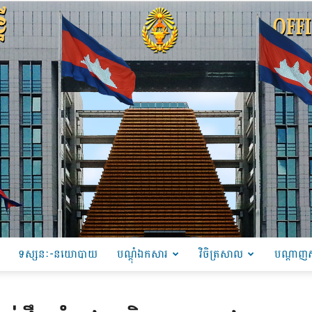
ទស្សនៈ-នយោបាយ
បណ្ដុំឯកសារ
វិចិត្រសាល
បណ្តាញស
PRU