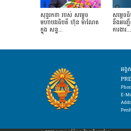
សុន្ទរកថា របស់ សម្ដេច
សម្តេចធ
មហាបវរធិបតី ហ៊ុន ម៉ាណែត
នឹងអញ្ជ
ក្នុង សន្ន...
ការងារ..
អង្គ
PRE
Phon
E-Ma
Addr
Penh