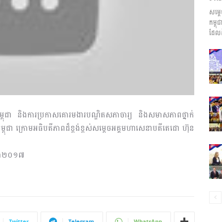
សម្ត
ព័ត៌មាន​
កម្ព
ដែលដ
និង
សភាកម្ពុជា និងការប្រកាសគោរមងារបណ្ឌិតសភាចារ្យ និងសមាសភាពថ្នាក់
ាកម្ពុជា ក្រោមអធិបតីភាពដ៏ខ្ពង់ខ្ពស់សម្ដេចអគ្គមហាសេនាបតីតេជោ ហ៊ុន
ប្រតិកម្ម
្នាំ២០១៧
រហ័ស
Twitter
Telegram
WhatsApp