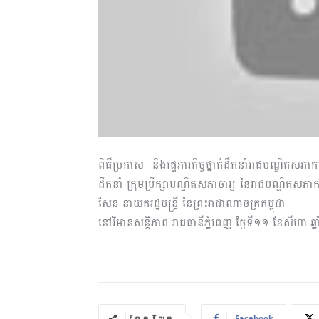
ពិធីប្រកាស និងផ្ទេភារកិច្ច​ថ្នាក់ដឹកនាំរាជបណ្ឌិត
ដឹកនាំ ក្រុមប្រឹក្សាបណ្ឌិតសភាចារ្យ​ នៃរាជបណ្ឌិតសភ
សែន នាយករដ្ឋមន្ដ្រី នៃព្រះរាជាណាចក្រកម្ពុជា
នៅវិមានសន្តិភាព រាជធានីភ្នំពេញ ថ្ងៃទី១១ ខែសីហា ឆ
Facebook
ចែករំលែក