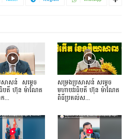
្រសាសន៍ សម្ដេច
សម្រងប្រសាសន៍ សម្ដេច
ិបតី ហ៊ុន ម៉ាណែត
មហាបវរធិបតី ហ៊ុន ម៉ាណែត
ាក...
ពិធីប្រគល់ស...