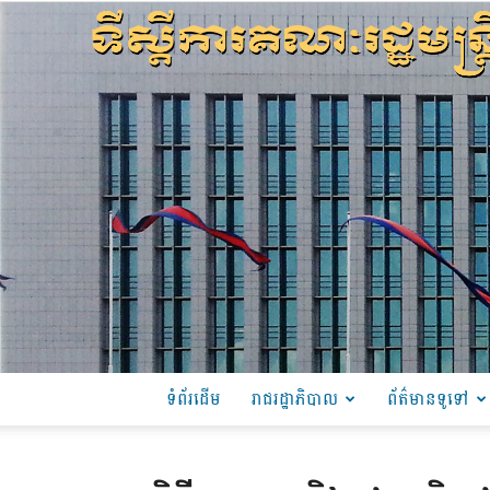
ទំព័រដើម
រាជរដ្ឋាភិបាល
ព័ត៌មានទូទៅ