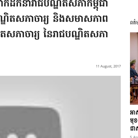
ថ្នាក់ដឹកនាំរាជបណ្ឌិតសភាកម្ពុជា
ណ្ឌិតសភាចារ្យ និងសមាសភាព
ពត៌
I
បណ្ឌិតសភាចារ្យ​ នៃរាជបណ្ឌិតសភា
អង្គ
11 August, 2017
ភាព​
អាស
មុ
ជាស្
5 Au