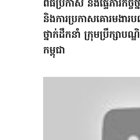
ពិធីប្រកាស និងផ្ទេភារកិច្ច​
និងការប្រកាសគោរមងារប
ថ្នាក់ដឹកនាំ ក្រុមប្រឹក្សា
កម្ពុជា