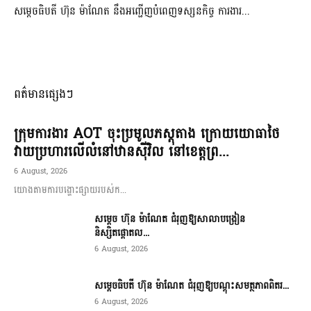
សម្តេចធិបតី ហ៊ុន ម៉ាណែត នឹងអញ្ជើញបំពេញទស្សនកិច្ច ការងារ...
ពត៌មានផ្សេងៗ
ក្រុមការងារ AOT ចុះប្រមូលភស្តុតាង ក្រោយយោធាថៃ
វាយប្រហារលើលំនៅឋានស៊ីវិល នៅខេត្តព្រ...
6 August, 2026
យោងតាមការបង្ហោះផ្សាយរបស់ក...
សម្តេច ហ៊ុន ម៉ាណែត ជំរុញឱ្យសាលាបង្រៀន
និស្សិតផ្តោតល...
6 August, 2026
សម្តេចធិបតី ហ៊ុន ម៉ាណែត ជំរុញឱ្យបណ្តុះសមត្ថភាពពិតរ...
6 August, 2026