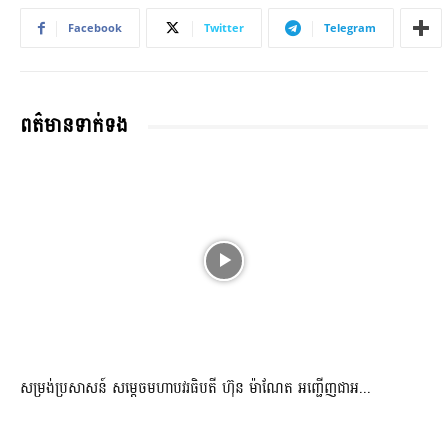
Facebook
Twitter
Telegram
ពត៌មានទាក់ទង
សម្រង់ប្រសាសន៍ សម្ដេចមហាបវរធិបតី ហ៊ុន ម៉ាណែត អញ្ជើញជាអ...