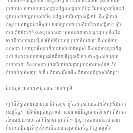
។ យើងទទួលស្គាល់ថា បងប្អូន​អ៊ិស្លាម​ គឺជា​សមាសធាតុ និងសមាជិក​
ប្រកបដោយ​ការទទួល​ខុសត្រូវនៅក្នុង​សង្គម​ជាតិខ្មែរ ដែលស្មោះស្ម័គ្រនៅ
ក្នុងបេសកកម្ម​រួមរបស់យើង​ នៅក្នុងការ​ថែរក្សាសន្តិភាព និងស្ថិរភាព
សង្គម។ បងប្អូនខ្មែរអ៊ិស្លាម​ យល់ច្បាស់ថា ប្រសិនបើគ្មាន​សន្តិភាព ស្ថិរ
ភាព និងទំនាក់ទំនង​អន្តរសាសនា ប្រកបដោយ​ភាពសុខដុម យើង​មិន​
អាច​និយាយបាន​ឡើយ​ អំពីសិទ្ធិមនុស្ស ប្រជាធិបតេយ្យ និងសេរីភាព
សាសនា។​ បងប្អូនអ៊ិស្លាម​ក៏បាន​យល់យ៉ាង​ច្បាស់ និងមាន​ការប្តេជ្ញាចិត្ត
ខ្ពស់ ចំពោះ​ការប្រយុទ្ធប្រឆាំង​នឹង​លទ្ធិជ្រុលនិយម ទាំងក្នុងសកម្មភាព
នយោបាយ និងសាសនា ដែល​តែងតែជំរុញ​ឱ្យ​មាន​ការ​បែងចែក និង
បំបែកបំបាក់សង្គម កំហឹង និងការរើសអើង និងការប្រើប្រាស់​ហិង្សា។​
ឯកឧត្តម លោកជំទាវ, លោក លោកស្រី!
ក្រៅពីទិដ្ឋភាពនយោបាយ និងសង្គម ខ្ញុំ​ក៏ចង់គូសរំលេចផងដែរនូវទិដ្ឋភាព
សេដ្ឋកិច្ច។ យើងមិន​ត្រូវភ្លេចទេថា សហគមន៍អ៊ិស្លាមរបស់កម្ពុជា​ គឺជាកោ
សិកាមួយ​នៃ​សហគមន៍អ៊ិស្លាម​អន្តរជាតិ។ ដូច្នេះ​ ភាតរភាពនៃសាសនា
ក៏បាន​បង្កើត​នូវទំនុកចិត្ត​ជាពិសេស សម្រាប់ធុរកិច្ច-អ៊ិស្លាម​ទូទាំង