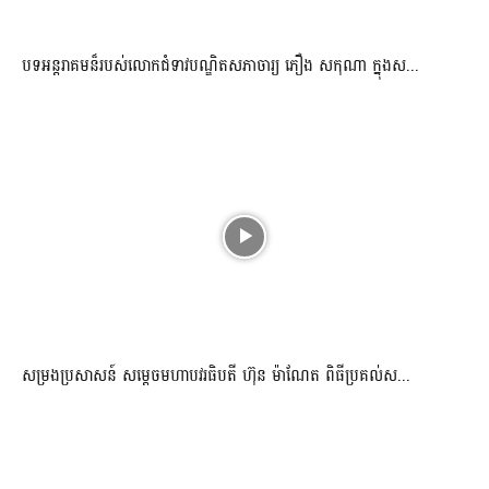
បទអន្តរាគមន៏របស់លោកជំទាវបណ្ឌិតសភាចារ្យ ភឿង សកុណា ក្នុងស...
សម្រងប្រសាសន៍ សម្ដេចមហាបវរធិបតី ហ៊ុន ម៉ាណែត ពិធីប្រគល់ស...