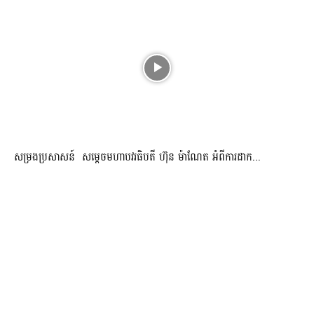
សម្រងប្រសាសន៍ សម្ដេចមហាបវរធិបតី ហ៊ុន ម៉ាណែត អំពីការដាក...