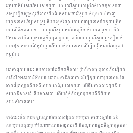
អន្តរជាតិ​ដ៏រស់រវើករបស់​កម្ពុជា បងប្អូន​អ៊ិស្លាមជាច្រើន​ក៏​មាន​ឱកាស​ទៅ
សិក្សារៀនសូត្រនូវចំណេះ​ដឹងផ្នែកសាសនាអ៊ិស្លាម ក៏ដូចជា ជំនាញ
បច្ចេកទេស​​ វិទ្យាសាស្ត្រ និងបច្ចេកវិទ្យា នៅបណ្តាប្រទេសដៃគូ​ជា​ច្រើ​ន​
នៅលើពិភពលោក​។ បងប្អូនអ៊ិស្លាម​កាន់តែច្រើន​ ក៏​មានលទ្ធភាព និង
ឱកាស​​​ទៅបំពេញកាតព្វកិច្ចបុណ្យហាជ្ជ ហើយបងប្អូនអ៊ិស្លាមខ្លះទៀត ក៏
មាន​ឱកាស​ចាប់ដៃគូ​ជាមួយ​វិនិយោគិន​បរទេស ដើម្បី​បង្កើត​អាជីវកម្ម​នៅ
កម្ពុជា។
នៅឆ្នាំក្រោយនេះ អង្គការសម្ព័ន្ធពិភពអ៊ិស្លាម (រ៉ាពីតាស់) គ្រោងនឹងរៀបចំ
សន្និសីទអន្តរជាតិអ៊ិស្លាម នៅរាជធានីភ្នំពេញ ដើម្បីឱ្យបណ្តាប្រទេសដទៃ
អាចរៀនសូត្រពីបទពិសោធ ជាគំរូរបស់កម្ពុជា លើ​ទិដ្ឋភាពសុខដុមនីយ
កម្មជាតិសាសន៍ និងសាសនា ហើយខ្ញុំក៏​នឹងចូលរួមក្នុងពិធីដ៏មាន
សារៈសំខាន់នេះ។
ទាំងនេះគឺជា​ការទទួលស្គាល់​របស់​សង្គម​ជាតិកម្ពុជា​ ចំពោះ​ស្នាដៃ និង
សមត្ថភាពចូលរួមចំណែក​កសាងសង្គមជាតិ ពីបណ្តាបងប្អូនអ៊ិស្លាមគ្រប់រូប​