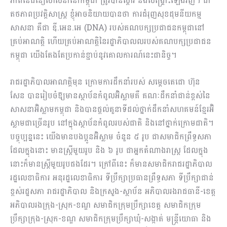
ភាពនៃជំនឿសាសនា​នៅកម្ពុជា​ ត្រូវបាន​ស្តារ និងសង្គ្រោះឡើងវិញ។ ជា
តថភាព​ប្រវត្តិសាស្ត្រ ខ្ញុំ​អាច​និយាយបាន​ថា ការជំរុញ​សុខដុមនីយ​កម្ម​
សាសនា គឺជា ឌី.អេន.អេ (DNA) របស់គណបក្សប្រជាជន​កម្ពុជានៅ
គ្រប់អាណត្តិ ហើយ​គ្រប់​អាណត្តិ​នៃរដ្ឋាភិបាលលរបស់​គណបក្សប្រជាជន​
កម្ពុជា យើង​តែងតែប្រកាន់ខ្ជាប់នូវ​​គោលការណ៍នេះជានិច្ច។
រាជរដ្ឋាភិបាលអាណត្តិមុន ក្រោមការដឹកនាំរបស់ សម្តេចតេជោ ហ៊ុន
សែន បានរៀបចំឱ្យមានស្ថាប័នកំពូលអ៊ិស្លាមគឺ គណៈដឹកនាំជាន់ខ្ពស់នៃ
សាសនាអ៊ិស្លាមកម្ពុជា និងបានផ្តល់តួនាទីដល់ថ្នាក់ដឹកនាំសហគមន៍​ខ្មែរអ៊ិ
ស្លាមជាច្រើនរូប នៅក្នុងស្ថាប័នកំពូលរបស់ជាតិ និងនៅថ្នាក់ក្រោមជាតិ។
បច្ចុប្បន្ននេះ យើងមានបងប្អូនអ៊ិស្លាម ចំនួន ៥ រូប ជាសមាជិកព្រឹទ្ធសភា
ដែលក្នុងនោះ មានស្ត្រីមួយរូប​ និង ៦ រូប ជាអ្នកតំណាងរាស្ត្រ ដែលក្នុង
នោះក៏មានស្ត្រីមួយរូបផងដែរ។ ក្រៅពីនេះ ក៏​មានសមា​ជិករាជរដ្ឋាភិបាល
រដ្ឋលេខាធិការ អនុរដ្ឋលេខាធិការ ទីប្រឹក្សាប្រធានព្រឹទ្ធសភា ទីប្រឹក្សាជាន់
ខ្ពស់រដ្ឋសភា រាជរដ្ឋាភិបាល និងក្រសួង-ស្ថាប័ន អភិបាលរងរាជធានី-ខេត្ត
អភិបាលរងក្រុង-ស្រុក-ខណ្ឌ សមាជិកក្រុមប្រឹក្សាខេត្ត សមាជិកក្រុម
ប្រឹក្សាក្រុង-ស្រុក-ខណ្ឌ សមាជិកក្រុមប្រឹក្សាឃុំ-សង្កាត់ មន្ត្រីយោធា និង