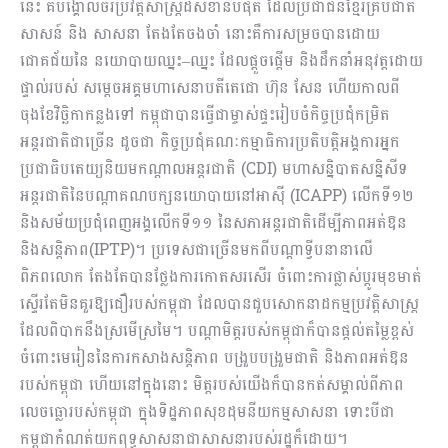
នេះ គឺ​បង្គោលចរប្រវត្តិសាស្ត្រ​ដ៏សំខាន់បំផុត ដែល​ប្រជាជន​ខ្មែរ​គ្រប់​ជាតិ
សាសន៍ និង សាសនា តែងតែចងចាំ​ នោះគឺ​ការសម្រច​បាន​ដោយ​
ជោគជ័យ​នៃ​ នយោបាយឈ្នះ–ឈ្នះ ដែល​ផ្តួចផ្តើម​ និងដឹកនាំ​អនុវត្ត​ដោយ
ផ្ទាល់របស់ សម្តេចអគ្គមហាសេនាបតីតេជោ ហ៊ុន សែន ហើយកាលពី
ចុងខែវិច្ឆិកាកន្លងទៅ​ កម្ពុជាបាន​ធ្វើ​ជាម្ចាស់ផ្ទះរៀបចំ​កិច្ចប្រជុំ​កម្រិត​
អន្តរជាតិជាច្រើន ដូចជា កិច្ចប្រជុំគណៈកម្មាធិការប្រតិបត្តិ​អង្គការអ្នក
ប្រជាធិបតេយ្យនិយមកណ្ដាលអន្តរជាតិ (CDI) មហាសន្និបាត​សន្និសីទ​
អន្តរជាតិ​នៃ​បណ្តា​គណបក្សនយោបាយ​នៅ​អាស៊ី (ICAPP) លើក​ទី​១២
និងសម័យប្រជុំពេញអង្គលើកទី១១ នៃសភាអន្តរជាតិដើម្បីភាពអត់ឱន
និងសន្តិភាព(IPTP)។ ប្រទេសជាច្រើន​មកពីបណ្តាទ្វីបនានាលើ
ពិភពលោក តែងតែបាន​ថ្លែងការកោតសរសើរ​ ចំពោះ​ការ​ផ្លាស់ប្តូរមុខមាត់​
ស្ទើរតែមិនគួរឱ្យ​ជឿ​របស់កម្ពុជា ដែលបាន​ជួប​សោកនាដកម្មប្រវត្តិសាស្ត្រ​
ដែល​ពិបាក​នឹងស្រមើស្រមៃ។ បណ្តាមិត្តរបស់កម្ពុជាក៏បាន​ផ្តល់តម្លៃខ្ពស់​
ចំពោះ​មេរៀន​នៃ​ការ​កសាងសន្តិភាព បង្រួបបង្រួមជាតិ និងភាពអត់ឱន
របស់កម្ពុជា ហើយ​នៅក្នុងនោះ មិត្ត​របស់យើង​ក៏បាន​កត់​សម្គាល់​ពីភាព
លេចធ្លោរបស់កម្ពុជា ក្នុងទិដ្ឋភាព​សុខដុមនីយ​កម្ម​សាសនា ទោះបីជា​
កម្ពុជាកំណត់​យក​ពុទ្ធសាសនាជាសាសនារបស់រដ្ឋក៏ដោយ។