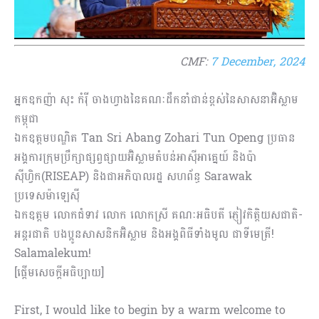
CMF:
7 December, 2024
អ្នកឧកញ៉ា សុះ កំរ៉ី ចាងហ្វាងនៃគណៈដឹកនាំជាន់ខ្ពស់នៃសាសនាអ៊ិស្លាម
កម្ពុជា
ឯកឧត្តមបណ្ឌិត Tan Sri Abang Zohari Tun Openg ប្រធាន
អង្គការក្រុមប្រឹក្សាផ្សព្វផ្សាយអ៊ិស្លាមតំបន់អាស៊ីអាគ្នេយ៍ និងប៉ា
ស៊ីហ្វិក(RISEAP) និងជាអភិបាលរដ្ឋ សហព័ន្ធ Sarawak
ប្រទេសម៉ាឡេស៊ី
ឯកឧត្ដម លោកជំទាវ លោក លោកស្រី គណៈអធិបតី ភ្ញៀវកិត្តិយសជាតិ-
អន្តរជាតិ បងប្អូនសាសនិកអ៊ិស្លាម និងអង្គពិធីទាំងមូល ជាទីមេត្រី!
Salamalekum!
[ផ្ដើមសេចក្ដីអធិប្បាយ]
First, I would like to begin by a warm welcome to