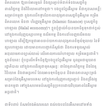
ពិភពលោក ឱ្យ​ចាប់អារម្មណ៍ និងផ្សារភ្ជាប់ទំនាក់ទំនង​សេដ្ឋកិច្ច
ពាណិជ្ជកម្ម និងវិនិយោគនៅកម្ពុជា។ ​បងប្អូនខ្មែរ​អ៊ិស្លាម​ គឺជាកូន​​សោគន្លឹះ​
សម្រាប់​កម្ពុជា ក្នុង​ការ​បើក​ទ្វារនៃកាលានុវត្ត​ភាពសេដ្ឋកិច្ចអ៊ិស្លាម​ កម្រិត
ពិភពលោក​ មិនថា ហិរញ្ញវត្ថុ​អ៊ិស្លាម (Islamic finance) ឬសេដ្ឋកិច្ច
ហាឡាល (Halal economy)។ ខ្លួនខ្ញុំ​ផ្ទាល់​ក៏បាន​យកចិត្តទុកដាក់​ខ្ពស់
នៅក្នុង​ការជំរុញឧស្សាហកម្ម ផលិតកម្ម និងការនាំចេញ​ផលិតផល
ហាឡាល ដើម្បីឱ្យកម្ពុជាអាច​ចាប់​យក​កាលានុវត្តភាពដ៏ទូលំទូលាយ​ នៃ​ទី
ផ្សារហាឡាល ដោយ​មាន​ការបញ្ជាក់​ពីស្តង់ដា និងការទទួលស្គាល់​
អនុលោម​ភាព​ច្បាស់លាស់ លើ​គោលការណ៍​ហាឡាល កម្រិតអន្តរជាតិ។
ក្នុងន័យនេះ ខ្ញុំ​បន្តលើកទឹកចិត្តឱ្យ​បងប្អូនខ្មែរអ៊ិស្លាម ចូលរួម​ជាមួយ​រាជ
រដ្ឋាភិបាល នៅក្នុង​ការដើរតួជាទូតសុឆន្ទៈ ជា​ដៃគូពាណិជ្ជកម្ម និងដៃគូ
វិនិយោគ និងជាអន្តរការី​ ដែល​អាច​ទុកចិត្តបាន និងមាន​ភាព​ស្មោះត្រង់​
សម្រាប់​ដៃគូអ៊ិស្លាមបរទេស នៅក្នុង​​ការជំរុញ​ការ​ផ្សារភ្ជាប់ និងពង្រឹងវត្ត
មាន​​កម្ពុជា ទៅក្នុង​សហគមន៍សេដ្ឋកិច្ច​ប្រកបដោយ​វិបុលភាពនៃអ៊ិស្លាម
អន្តរជាតិ។
ជាទីបញ្ចប់ ខ្ញុំសូមថ្លែងអំណរ​គុណ ដល់បងប្អូនខ្មែរអ៊ិស្លាមនៅទូទាំង