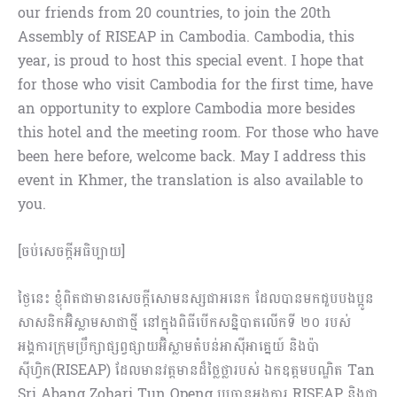
our friends from 20 countries, to join the 20th
Assembly of RISEAP in Cambodia. Cambodia, this
year, is proud to host this special event. I hope that
for those who visit Cambodia for the first time, have
an opportunity to explore Cambodia more besides
this hotel and the meeting room. For those who have
been here before, welcome back. May I address this
event in Khmer, the translation is also available to
you.
[ចប់សេចក្ដីអធិប្បាយ]
ថ្ងៃនេះ ខ្ញុំពិតជាមានសេចក្តីសោមនស្សជាអនេក ដែលបានមកជួបបងប្អូន
សាសនិកអ៊ិស្លាមសាជាថ្មី នៅក្នុងពិធីបើកសន្និបាតលើកទី ២០ របស់
អង្គការក្រុម​ប្រឹក្សាផ្សព្វផ្សាយអ៊ិស្លាមតំបន់អាស៊ីអាគ្នេយ៍ និងប៉ា
ស៊ីហ្វិក(RISEAP) ដែលមានវត្តមានដ៏ថ្លៃថ្លារបស់ ឯកឧត្តមបណ្ឌិត Tan
Sri Abang Zohari Tun Openg ប្រធានអង្គការ RISEAP​ និងជា