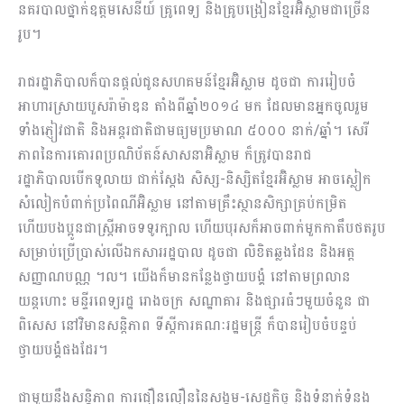
នគរបាលថ្នាក់ឧត្តមសេនី​​យ៍ គ្រូពេទ្យ និងគ្រូបង្រៀនខ្មែរអ៊ិស្លាមជាច្រើន
រូប។
រាជរដ្ឋាភិបាលក៏​បានផ្តល់ជូនសហគមន៍ខ្មែរអ៊ិស្លាម ដូចជា ការ​រៀបចំ
អាហារស្រាយបួសរ៉ាម៉ា​ឌន តាំងពីឆ្នាំ២០១៤ មក ដែលមានអ្នកចូលរួម
ទាំងភ្ញៀវជាតិ និងអន្តរជាតិជាមធ្យមប្រមាណ ៥០០០ នាក់/ឆ្នាំ។ សេរី
ភាពនៃការគោរពប្រណិប័តន៍សាសនាអ៊ិស្លាម ក៏ត្រូវបានរាជ
រដ្ឋាភិបាលបើកទូលាយ ជាក់ស្តែង សិស្ស-និស្សិតខ្មែរអ៊ិស្លាម អាចស្លៀក
សំលៀកបំពាក់ប្រពៃណីអ៊ិស្លាម នៅតាមគ្រឹះស្ថានសិក្សាគ្រប់កម្រិត
ហើយបងប្អូនជាស្ត្រីអាចទទូរក្បាល ហើយ​បុរសក៏​អាចពាក់មួកកាតឹបថតរូប
សម្រាប់ប្រើប្រាស់លើឯកសាររដ្ឋបាល ដូចជា លិខិតឆ្លងដែន និងអត្ត
សញ្ញាណបណ្ណ ។ល។ យើងក៏មានកន្លែងថ្វាយបង្គំ នៅតាមព្រលាន
យន្តហោះ មន្ទីរពេទ្យរដ្ឋ រោងចក្រ សណ្ឋាគារ និងផ្សារធំៗមួយចំនួន ជា
ពិសេស នៅវិមានសន្តិភាព ទីស្តីការគណៈរដ្ឋមន្ត្រី ក៏បានរៀបចំបន្ទប់
ថ្វាយបង្គំផងដែរ។
ជាមួយនឹង​សន្តិភាព ការជឿនលឿននៃសង្គម-សេដ្ឋកិច្ច និងទំនាក់ទំនង​