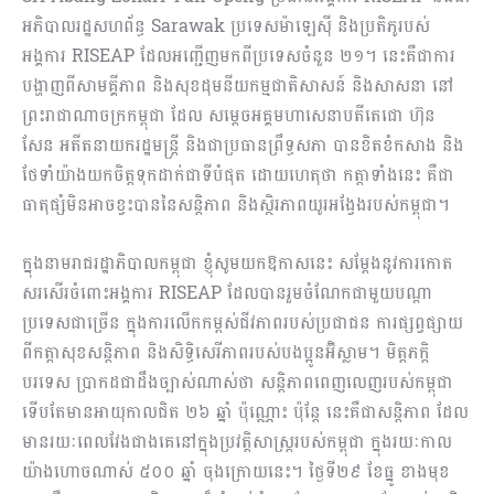
អភិបាលរដ្ឋសហព័ន្ធ Sarawak ប្រទេសម៉ាឡេស៊ី និងប្រតិភូរបស់
អង្គការ RISEAP ដែលអញ្ជើញមកពីប្រទេសចំនួន ២១។ នេះគឺជាការ
បង្ហាញពីសាមគ្គីភាព និងសុខដុមនីយកម្មជាតិសាសន៍ និងសាសនា នៅ
ព្រះរាជាណាចក្រកម្ពុជា ដែល សម្តេចអគ្គមហាសេនាបតីតេជោ ហ៊ុន
សែន អតីតនាយករដ្ឋមន្ត្រី និងជាប្រធានព្រឹទ្ធសភា បានខិតខំកសាង និង
ថែទាំ​យ៉ាងយកចិត្តទុកដាក់ជាទីបំផុត ដោយ​ហេតុថា កត្តាទាំងនេះ គឺជា
ធាតុផ្សំ​មិនអាចខ្វះបាន​នៃ​សន្តិភាព និងស្ថិរភាព​យូរអង្វែងរបស់កម្ពុជា​។
ក្នុងនាមរាជរដ្ឋាភិបាលកម្ពុជា ខ្ញុំសូមយកឱកាសនេះ សម្ដែងនូវការកោត
សរសើរចំពោះអង្គការ RISEAP ដែលបានរួមចំណែកជាមួយបណ្តា
ប្រទេសជាច្រើន ក្នុងការលើកកម្ពស់ជីវភាពរបស់ប្រជាជន ការផ្សព្វផ្សាយ
ពីកត្តាសុខសន្តិភាព​ និងសិទ្ធិសេរីភាពរបស់បងប្អូនអ៊ិស្លាម។ មិត្តភក្តិ
បរទេស ប្រាកដជាដឹងច្បាស់ណាស់ថា សន្តិភាពពេញលេញរបស់កម្ពុជា​
ទើបតែ​មានអាយុកាល​ជិត ២៦ ឆ្នាំ ប៉ុណ្ណោះ ប៉ុន្តែ នេះគឺ​ជាសន្តិភាព​ ដែល​
មាន​រយៈពេល​វែងជាងគេនៅក្នុងប្រវត្តិសាស្ត្ររបស់កម្ពុជា ក្នុងរយៈកាល​
យ៉ាងហោចណាស់ ៥០០ ឆ្នាំ ចុងក្រោយនេះ។ ថ្ងៃទី២៩ ខែធ្នូ ខាងមុខ​