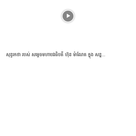
សុន្ទរកថា របស់ សម្ដេចមហាបវរធិបតី ហ៊ុន ម៉ាណែត ក្នុង សន្ន...