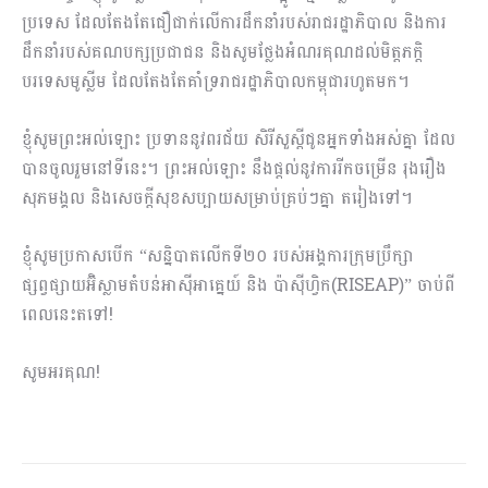
ប្រទេស​ ដែលតែងតែជឿជាក់លើការដឹកនាំរបស់រាជរដ្ឋាភិបាល និងការ
ដឹកនាំ​របស់គណបក្សប្រជាជន និងសូមថ្លែងអំណរ​គុណដល់មិត្តភក្តិ
បរទេសមូស្លីម ដែលតែងតែគាំទ្ររាជរដ្ឋាភិបាលកម្ពុជារហូតមក។
ខ្ញុំសូមព្រះអល់ឡោះ ប្រទាននូវពរជ័យ សិរីសួស្តីជូនអ្នកទាំងអស់គ្នា ដែល
បានចូលរួមនៅទីនេះ។ ព្រះអល់ឡោះ នឹងផ្តល់នូវការ​រីកចម្រើន រុងរឿង
សុភមង្គល និងសេចក្តីសុខសប្បាយសម្រាប់គ្រប់​ៗគ្នា តរៀងទៅ។
ខ្ញុំសូមប្រកាសបើក “សន្និបាតលើកទី២០ របស់អង្គការក្រុម​ប្រឹក្សា
ផ្សព្វផ្សាយអ៊ិស្លាមតំបន់អាស៊ីអាគ្នេយ៍ និង ប៉ាស៊ីហ្វិក(RISEAP)” ចាប់ពី
ពេលនេះតទៅ!
សូមអរគុណ!