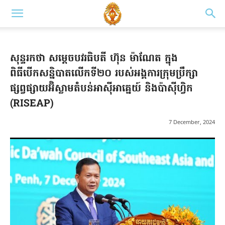
សុន្ទរកថា សម្ដេចបវរធិបតី ហ៊ុន ម៉ាណែត ក្នុង
ពិធីបើកសន្និបាតលើកទី២០ របស់អង្គការក្រុមប្រឹក្សា
ផ្សព្វផ្សាយអ៊ិស្លាមតំបន់អាស៊ីអាគ្នេយ៍ និងប៉ាស៊ីហ្វិក
(RISEAP)
7 December, 2024