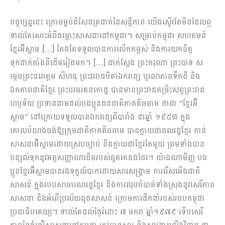
បច្ចុប្បន្ននេះ ក្រោម​ម្លប់ដ៏សែនត្រជាក់នៃសន្តិភាព យើង​ស្ទើរតែមិនដែលឮ
ទាល់តែ​សោះ​អំពីជម្លោះសាសនា​នៅកម្ពុជា។ សម្រាប់កម្ពុជា សហគមន៍
ខ្មែរអ៊ិស្លាម […] តែងតែទទួលបានការលើកកម្ពស់ និងការយកចិត្ត
ទុកដាក់តាំងពីដើមរៀង​មក។ […] ជាក់ស្តែង ព្រះករុណា ព្រះបាទ ស
ម្តេចព្រះនរោត្តម សីហនុ ព្រះវររាជបិតាឯករាជ្យ បូរណភាពទឹកដី និង
ឯកភាពជាតិខ្មែរ ព្រះបរមរតនកោដ្ឋ ​បានមានព្រះរាជតម្រិះសព្វព្រះរាជ
ហឫទ័យ ប្រទាននាមដល់បងប្អូនជនជាតិភាគតិចចាម ថាជា “ខ្មែរអ៊ិ
ស្លាម” នៅក្រោយទទួលបានឯករាជ្យពីបារាំង នាឆ្នាំ ១៩៥៣ ក្នុង
គោលបំណងចង់ឱ្យក្រុមជាតិភាគតិចចាម បានក្លាយជាពលរដ្ឋខ្មែរ កាន់
សាសនាអ៊ិស្លាមដោយស្របច្បាប់ និងក្លាយជាខ្មែរតែមួយ ព្រមទាំងបាន
បន្សល់ទុកនូវអត្តសញ្ញាណដើមរបស់ពួគគេផងដែរ។ យ៉ាងណាមិញ បង
ប្អូនខ្មែរអ៊ិស្លាមបានរងទុក្ខលំបាកដោយសារសង្គ្រាម ការរើសអើងជាតិ
សាសន៍ ក្នុងរបបសាធារណរដ្ឋខ្មែរ និង​ការ​លុបបំបាត់ទាំងស្រុង​នូវសេរីភាព
សាសនា និងអំពើ​ប្រល័យពូជសាសន៍​ ក្រោម​ការដឹកនាំរបស់​របបកម្ពុជា
ប្រជាធិបតេយ្យ។ ទាល់​តែដល់​ថ្ងៃរំដោះ ៧ មករា ឆ្នាំ១៩៧៩ ទើប​សេរី