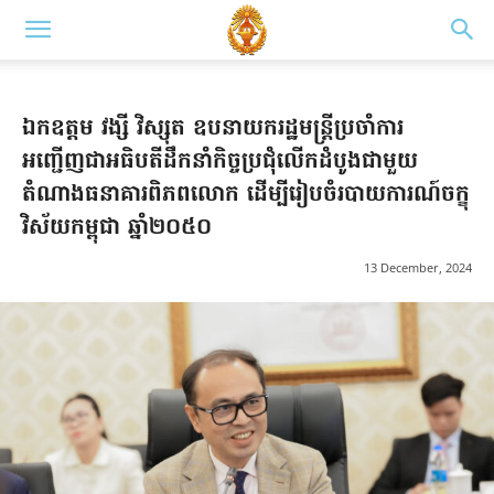
ឯកឧត្តម វង្សី វិស្សុត ឧបនាយករដ្ឋមន្ត្រីប្រចាំការ
អញ្ជើញជាអធិបតីដឹកនាំកិច្ចប្រជុំលើកដំបូងជាមួយ
តំណាងធនាគារពិភពលោក ដើម្បីរៀបចំរបាយការណ៍ចក្ខុ
វិស័យកម្ពុជា ឆ្នាំ២០៥០
13 December, 2024