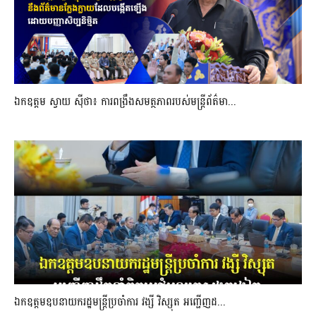
ឯកឧត្តម ស្វាយ ស៊ីថា៖ ការពង្រឹងសមត្ថភាពរបស់មន្ត្រីព័ត៌មា...
ឯកឧត្តមឧបនាយករដ្ឋមន្រ្តីប្រចាំការ វង្សី វិស្សុត អញ្ជើញដ...