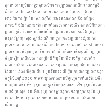
ក្នុងការបំពេញបំណងប្រាថ្នារបស់កម្ពុជាឱ្យក្លាយជាការពិត។ លោកស្រី
ក៏បានចែករំលែកផងដែរថា ជាបទពិសោធន៍របស់ប្រទេសក្នុងតំបន់
ទោះបីជាការរៀបចំឯកសារចក្ខុវិស័យមានគុណភាពល្អនិងគ្រប់ជ្រុង
ជ្រោយក្តី ប៉ុន្តែការអនុវត្ដផែនការទាំងនេះឱ្យមានប្រសិទ្ធភាពខ្ពស់គឺជាបញ្ហា
ប្រឈមខ្លាំង ដែលការណ៍នេះចាំបាច់ត្រូវមានការសហការនិងចូលរួម
អនុវត្ដពីគ្រប់ក្រសួង ស្ថាប័ន ហើយប្តេជ្ញាយកផលប្រយោជន៍រួមរបស់
ប្រទេសជាតិជាធំ។ លោកស្រីក៏បានបន្ថែមថា ការកំណត់ទិសដៅក្លាយជា
ប្រទេសមានចំណូលខ្ពស់ គឺទាមទារជាចាំបាច់នូវការគិតគូរលើបញ្ហាមួយ
ចំនួនទៀត ជាពិសេស ការពង្រឹងនីតិរដ្ឋនិងអភិបាលកិច្ច ការបង្កើន
កំណើននិងផលិតភាពសេដ្ឋកិច្ច កសាងមូលធនមនុស្ស និងបរិយាកាស
វិនិយោគ និងធុរកិច្ចជាដើម។ ក្នុងន័យនេះ ដើម្បីឱ្យកម្ពុជាសម្រេចបាននូវ
ចក្ខុវិស័យឆ្នាំ២០៥០ ទាមទារនូវសមាសភាពបីចូលរួមជាចាំបាច់ដែលមិន
អាចខ្វះបានគឺ៖ ទី១. ត្រូវមានចក្ខុវិស័យច្បាស់លាស់, ទី២. ត្រូវធ្វើការកែ
ទម្រង់មុតស្រួច, និង ទី៣. ត្រូវប្រកាន់ភ្ជាប់នូវការអនុវត្តឱ្យបានត្រឹមត្រូវ
ទៅតាមផែនការ ប្រកបដោយមានតម្លាភាព ប្រសិទ្ធភាព និងដោយ
បរិយាបន្ន។