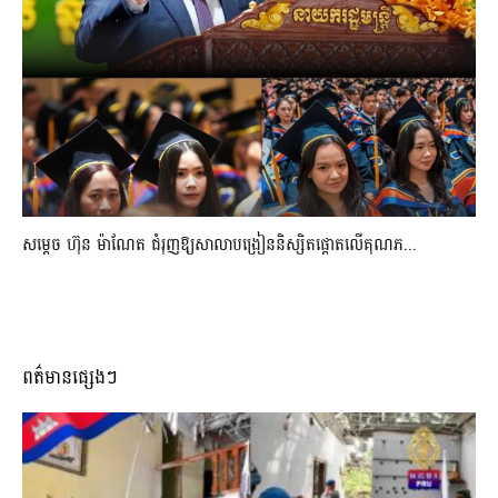
សម្តេច ហ៊ុន ម៉ាណែត ជំរុញឱ្យសាលាបង្រៀននិស្សិតផ្តោតលើគុណភ...
ពត៌មានផ្សេងៗ