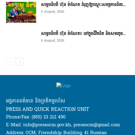
សម្តេចធិបតី ហ៊ុន ម៉ាណែត ជំរុញឱ្យបណ្តុះសមត្ថភាពពិតរ...
6 August, 2026
សម្តេចធិបតី ហ៊ុន ម៉ាណែត៖ នៅក្នុងជីវិតពិត និងសមរភូម...
6 August, 2026
អង្គភាពពត៌មាន និងប្រតិកម្មរហ័ស
PRESS AND QUICK REACTION UNIT
Phone/Fax: (855) 23 212 490
E-Mail: info@pressocm.gov.kh, pressocm@gmail.com
Address: OCM, Friendship Building, 41 Russian