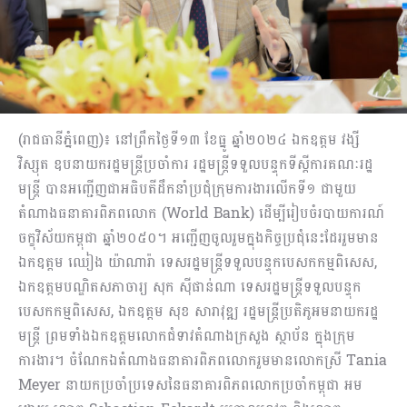
(រាជធានីភ្នំពេញ)៖ នៅព្រឹកថ្ងៃទី១៣ ខែធ្នូ ឆ្នាំ២០២៤ ឯកឧត្តម វង្សី
វិស្សុត ឧបនាយករដ្ឋមន្ត្រីប្រចាំការ រដ្ឋមន្ត្រីទទួលបន្ទុកទីស្តីការគណៈរដ្ឋ
មន្ត្រី បានអញ្ជើញជាអធិបតីដឹកនាំប្រជុំក្រុមការងារលើកទី១ ជាមួយ
តំណាងធនាគារពិភពលោក (World Bank) ដើម្បីរៀបចំរបាយការណ៍
ចក្ខុវិស័យកម្ពុជា ឆ្នាំ២០៥០។ អញ្ជើញចូលរួម​ក្នុងកិច្ចប្រជុំនេះដែររួមមាន
ឯកឧត្តម ឈៀង យ៉ាណារ៉ា ទេសរដ្ឋមន្ត្រីទទួលបន្ទុកបេសកកម្មពិសេស,
ឯកឧត្តមបណ្ឌិតសភាចារ្យ សុក ស៊ីផាន់ណា ទេសរដ្ឋមន្ត្រីទទួលបន្ទុក
បេសកកម្មពិសេស, ឯកឧត្តម សុខ សារាវុឌ្ឍ រដ្ឋមន្ត្រីប្រតិភូអមនាយករដ្ឋ
មន្ត្រី ព្រមទាំងឯកឧត្តមលោកជំទាវតំណាងក្រសួង ស្ថាប័ន ក្នុងក្រុម
ការងារ។ ចំណែកឯតំណាងធនាគារពិភពលោករួមមានលោកស្រី Tania
Meyer នាយកប្រចាំប្រទេសនៃធនាគារពិភពលោកប្រចាំកម្ពុជា អម