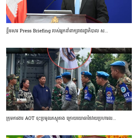
ខ្លឹមសារ Press Briefing របស់អ្នកនាំពាក្យរាជរដ្ឋាភិបាល ស...
ក្រុមការងារ AOT ចុះប្រមូលភស្តុតាង ក្រោយយោធាថៃវាយប្រហារល...