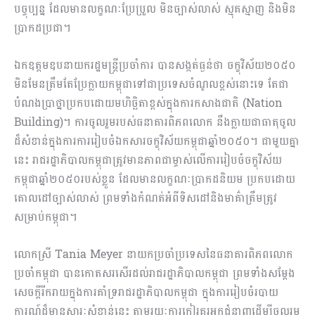
បច្ចុប្បន្ន ដែលមានលក្ខណៈប្រែប្រួល មិនច្បាស់លាស់ ស្មុគស្មាញ និងមិន
ប្រាកដប្រជា។
ឯកឧត្តមឧបនាយករដ្ឋមន្ត្រីប្រចាំការ បានសង្កត់ធ្ងន់ថា ចក្ខុវិស័យ២០៥០
មិនមែនត្រឹមតែប្រែក្លាយកម្ពុជាទៅជាប្រទេសចំណូលខ្ពស់នោះទេ តែជា
បំណងប្រាថ្នាប្រកប​ដោយមហិច្ឆិតាខ្ពស់ក្នុងការកសាងជាតិ (Nation
Building)។ ការចូលរួមរបស់ធនាគារពិភពលោក នឹងក្លាយជាធាតុចូល
ដ៏សំខាន់ក្នុងការការរៀបចំឯកសារចក្ខុវិស័យកម្ពុជាឆ្នាំ២០៥០។ ជាមួយគ្នា
នេះ រាជរដ្ឋាភិបាលកម្ពុជាត្រូវមានភាពជាម្ចាស់លើការរៀបចំចក្ខុវិស័យ
កម្ពុជាឆ្នាំ២០៥០របស់ខ្លួន ដែលមានលក្ខណៈប្រាកដនិយម ប្រកបដោយ
គោលដៅច្បាស់លាស់ ព្រមទាំងកំណត់អំពីទិសដៅនិងមាគ៌ាត្រឹមត្រូវ
សម្រាប់កម្ពុជា។
លោកស្រី Tania Meyer នាយកប្រចាំប្រទេសនៃធនាគារពិភពលោក
ប្រចាំកម្ពុជា បានកោតសរសើរដល់រាជរដ្ឋាភិបាលកម្ពុជា ព្រមទាំងសម្តែង
សេចក្តីរីករាយក្នុងការគាំទ្ររាជរដ្ឋាភិបាលកម្ពុជា ក្នុងការរៀបចំរបាយ
ការណ៍ដ៏មានសារៈសំខាន់នេះ តាមរយៈការកៀរគរអ្នកជំនាញដើម្បីចូលរួម