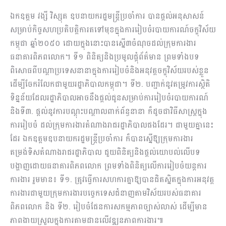
ឯកឧត្តម វង្សី វិស្សុត ឧបនាយករដ្ឋមន្ត្រីប្រចាំការ បានផ្តល់អនុសាសន៍
សម្រាប់កិច្ចសហប្រតិបត្តិការតទៅមុខក្នុងការរៀបចំរបាយការណ៍ចក្ខុវិស័យ
កម្ពុជា ឆ្នាំ២០៥០ ដោយក្នុងនោះបានស្នើ៣ចំណុចដល់ក្រុមការងារ
ធនាគារពិភពលោក។ ទី១ ពិនិត្យនិងប្រមូលផ្តុំព័ត៌មាន ព្រមទាំងបទ
ពិសោធពីបណ្ដាប្រទេសនានាក្នុងការរៀបចំនិងអនុវត្ដចក្ខុវិស័យរបស់ខ្លួន
ដើម្បីចែករំលែកជាមួយរដ្ឋាភិបាលកម្ពុជា។ ទី២. បញ្ជាក់នូវតម្រូវការស្ថិតិ
ទិន្នន័យដែលរដ្ឋាភិបាលអាចនឹងផ្តល់ជូនសម្រាប់ការរៀបចំរបាយការណ៍
និងទី៣. ផ្តល់នូវការបណ្តុះបណ្តាលពាក់ព័ន្ធនានា ក៏ដូចជាវិធីសាស្រ្ដក្នុង
ការរៀបចំ ដល់ក្រុមការងារតំណាងរាជរដ្ឋាភិបាលផងដែរ។ ជាមួយគ្នានេះ
ដែរ ឯកឧត្តមឧបនាយករដ្ឋមន្ត្រីប្រចាំការ ក៏បានស្នើឱ្យក្រុមការងារ
តម្រង់ទិសតំណាងរាជរដ្ឋាភិបាល ជួយពិនិត្យនិងផ្តល់យោបល់លើបទ
បង្ហាញដោយធនាគារពិភពលោក ព្រមទាំងពិនិត្យលើការរៀបចំយន្ដការ
ការងារ រួមមាន៖ ទី១. ត្រូវធ្វើការសហការគ្នាឱ្យបានជិតស្និតក្នុងការអនុវត្ត
ការងារជាមួយក្រុមការងារបច្ចេកទេសជំនាញតាមវិស័យរបស់ធនាគារ
ពិភពលោក និង ទី២. រៀបចំផែនការសកម្មភាពច្បាស់លាស់ ដើម្បីមាន
ភាពងាយស្រួលក្នុងការតាមដានលើវឌ្ឍនភាពការងារ៕