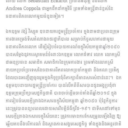
ដោយ លោក Sebastian Eckardt ប្រធានអនុវត្ត និងលោក
Andrea Coppola ជាអ្នកដឹកនាំកម្មវិធី ព្រមទាំងមន្ត្រីជាន់ខ្ពស់នៃ
ធនាគារពិភពលោកមួយចំនួនទៀត។
ឯកឧត្តម វង្សី វិស្សុត ឧបនាយករដ្ឋមន្ត្រីប្រចាំការ ក្នុងនាមជាប្រធានក្រុម
ការងារតម្រង់ទិសតំណាងរាជរដ្ឋាភិបាល សម្រាប់កិច្ចសហការជាមួយ
ធនាគារពិភពលោក ដើម្បីរៀបចំរបាយការណ៍ចក្ខុវិស័យកម្ពុជាឆ្នាំ២០៥០
បានសម្តែងនូវការស្វាគមន៍ចំពោះឯកឧត្ដម លោកជំទាវ លោក លោកស្រី
ជាអនុប្រធាន សមាជិក សមាជិកានៃក្រុមការងារ ព្រមទាំងលោកស្រី
នាយកប្រចាំប្រទេសនៃធនាគារពិភពលោកប្រចាំកម្ពុជា និងគណៈប្រតិភូ
ដែលបានអញ្ជើញចូលរួមក្នុងកិច្ចប្រជុំពិភាក្សាដ៏មានសារសំខាន់នេះ។ ឯក
ឧត្តមឧបនាយករដ្ឋមន្ត្រីប្រចាំការ បានរំលឹកពីពីសារបានជូនអង្គប្រជុំថា
ឧត្ដមក្រុមប្រឹក្សាសេដ្ឋកិច្ចជាតិ បានចាប់ផ្ដើមចាប់តាំងពីឆ្នាំ២០១៨ ក្នុង
ការរៀបចំសេចក្ដីព្រាងឯកសារចក្ខុវិស័យកម្ពុជា ឆ្នាំ២០៥០ ប៉ុន្ដែកិច្ចការ
នេះត្រូវបានពន្យារពេលដោយសារវិបត្ដិជំងឺកូវីដ-១៩។ ជាទិសដៅទៅមុខ
សេចក្ដីព្រាងឯកសារចក្ខុវិស័យនេះ ត្រូវការមានការកែសម្រួលឡើងវិញ ឱ្យ
ឆ្លើយតបនឹងបរិការណ៍ និងស្ថានភាពសង្គមសេដ្ឋកិច្ច ទាំងក្នុងនិងអន្ដរជាតិ