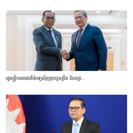
រដ្ឋមន្ត្រីការពារជាតិម៉ាឡេស៊ីប្ដេជ្ញាបន្តពង្រឹង និងពង្រ...