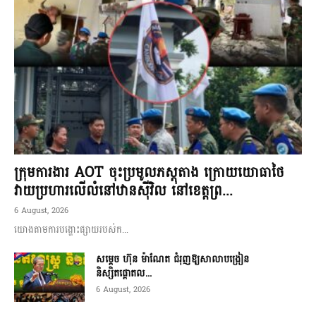
ក្រុមការងារ AOT ចុះប្រមូលភស្តុតាង ក្រោយយោធាថៃ
វាយប្រហារលើលំនៅឋានស៊ីវិល នៅខេត្តព្រ...
6 August, 2026
យោងតាមការបង្ហោះផ្សាយរបស់ក...
សម្តេច ហ៊ុន ម៉ាណែត ជំរុញឱ្យសាលាបង្រៀន
និស្សិតផ្តោតល...
6 August, 2026