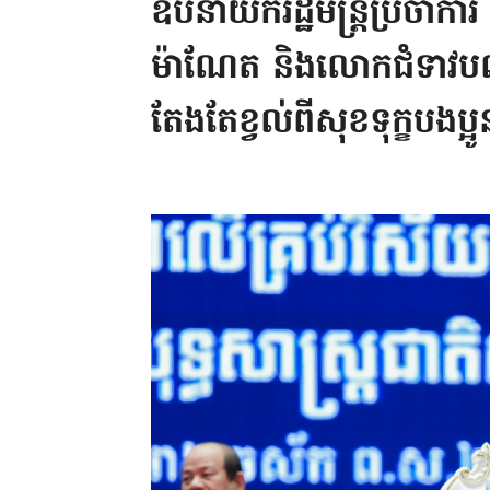
ឧបនាយករដ្ឋមន្ត្រីប្រចាំការ 
ម៉ាណែត និងលោកជំទាវបណ្ឌិ
តែងតែខ្វល់ពីសុខទុក្ខបងប្