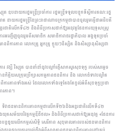
សុត ឧបនាយករដ្ឋមន្ត្រីប្រចាំការ រដ្ឋមន្ត្រីទទួលបន្ទុកទីស្តីការគណៈរដ្ឋ
ណែត នាយករដ្ឋមន្ត្រីនៃព្រះរាជាណាចក្រកម្ពុជាបានចូលរួមធ្វើជាអធិបតី
តរជាតិលើកទី៤២ និងពិធីប្រកាសដាក់ឱ្យអនុវត្តផែនការយុទ្ធសាស្ត្រ
ារអញ្ជើញចូលរួមពីសមាជិក សមាជិការាជរដ្ឋាភិបាល អង្គទូតប្រចាំ
ូនមានពិការភាព លោកគ្រូ អ្នកគ្រូ ក្មួយៗនិស្សិត និងសិស្សានុសិស្សជា
ការ វង្សី វិស្សុត បានពាំនាំនូវបណ្តាំផ្ញើសាកសួរសុខទុក្ខ របស់សម្តេច
្រធានកិត្តិយសក្រុមប្រឹក្សាសកម្មភាពជនពិការ និង លោកជំទាវបណ្ឌិត
មានពិការភាពទាំងអស់ ដែលលោកទាំងទ្វេតែងតែខ្វល់អំពីសុខទុក្ខប្រជា
ិការភាព។
ថា ទិវាជនមានពិការភាពកម្ពុជាលើកទី២៦និងអន្តរជាតិលើកទី៤២
ងយុគសម័យបរិវត្តកម្មឌីជីថល» និងពិធីប្រកាសដាក់ឱ្យអនុវត្ត «ផែនការ
នឹងបន្តជួយលើកកម្ពស់សិទ្ធិ សេរីភាព សុខុមាលភាពរបស់ជនមានពិការ
មទាំងផ្សព្វផ្សាយការយល់ដឹងអំពីស្ថានភាពជនមានពិការភាពនៅគ្រប់