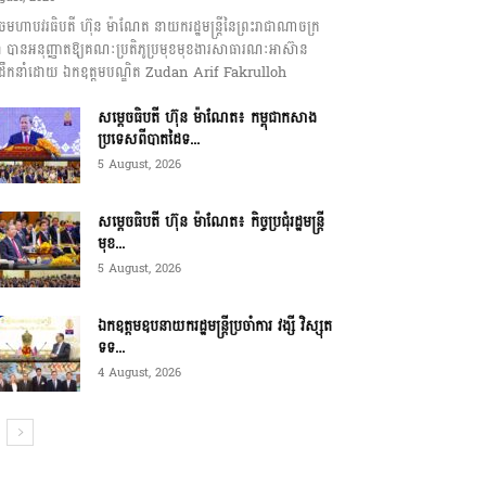
េចមហាបវរធិបតី ហ៊ុន ម៉ាណែត នាយករដ្ឋមន្ត្រីនៃព្រះរាជាណាចក្រ
ុជា បានអនុញ្ញាតឱ្យគណៈប្រតិភូប្រមុខមុខងារសាធារណៈអាស៊ាន
ឹកនាំដោយ ឯកឧត្តមបណ្ឌិត Zudan Arif Fakrulloh
សម្ដេចធិបតី ហ៊ុន ម៉ាណែត៖ កម្ពុជាកសាង
ប្រទេសពីបាតដៃទ...
5 August, 2026
សម្ដេចធិបតី ហ៊ុន ម៉ាណែត៖ កិច្ចប្រជុំរដ្ឋមន្ត្រី
មុខ...
5 August, 2026
ឯកឧត្តមឧបនាយករដ្ឋមន្ត្រីប្រចាំការ វង្សី វិស្សុត
ទទ...
4 August, 2026