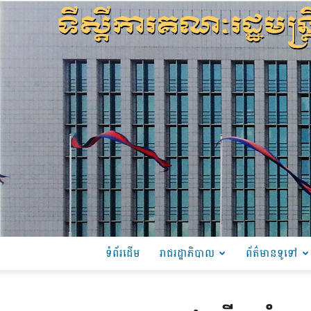
ទំព័រដើម
រាជរដ្ឋាភិបាល
ព័ត៌មានទូទៅ