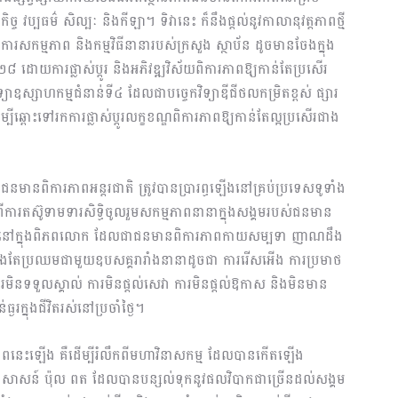
ច្ច វប្បធម៌ សិល្បៈ និងកីឡា។ ទិវានេះ ក៏នឹងផ្តល់នូវកាលានុវត្តភាពថ្មី
ែនការសកម្មភាព និងកម្មវិធីនានារបស់ក្រសួង ស្ថាប័ន ដូចមានចែងក្នុង
២៨ ដោយការផ្លាស់ប្តូរ និងអភិវឌ្ឍវិស័យពិការភាពឱ្យកាន់តែប្រសើរ
ស្សាហកម្មជំនាន់ទី៤ ដែលជាបច្ចេកវិទ្យាឌីជីថលកម្រិតខ្ពស់ ផ្សារ
ើម្បីឆ្ពោះទៅរកការផ្លាស់ប្តូរលក្ខខណ្ឌពិការភាពឱ្យកាន់តែល្អប្រសើរជាង
នមានពិការភាពអន្តរជាតិ ត្រូវបានប្រារព្ធឡើងនៅគ្រប់ប្រទេសទូទាំង
អំពីការតស៊ូទាមទារសិទ្ធិចូលរួមសកម្មភាពនានាក្នុងសង្គមរបស់ជនមាន
ុបនៅក្នុងពិភពលោក ដែលជាជនមានពិការភាពកាយសម្បទា ញាណដឹង
តែប្រឈមជាមួយឧបសគ្គរារាំងនានាដូចជា ការរើសអើង ការប្រមាថ
ិនទទួលស្គាល់ ការមិនផ្តល់សេវា ការមិនផ្តល់ឱកាស និងមិនមាន
ងរក្នុងជីវិតរស់នៅប្រចាំថ្ងៃ។
រភាពនេះឡើង គឺដើម្បីរំលឹកពីមហាវិនាសកម្ម ដែលបានកើតឡើង
សាសន៍ ប៉ុល ពត ដែលបានបន្សល់ទុកនូវផលវិបាកជាច្រើនដល់សង្គម