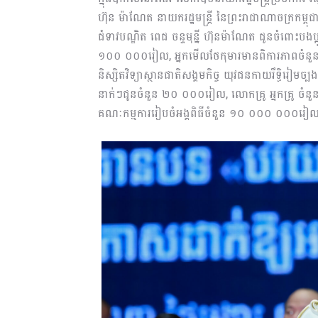
ហ៊ុន ម៉ាណែត នាយករដ្ឋមន្ត្រី នៃព្រះរាជាណាចក្រកម្ពុ
ជំទាវបណ្ឌិត ពេជ ចន្ទមុន្នី ហ៊ុនម៉ាណែត ជូនចំពោះបង
១០០ ០០០រៀល, អ្នកមើលថែកុមារមានពិការភាពចំនួន៣
និស្សិតវិទ្យាស្ថានជាតិសង្គមកិច្ច យុវជនកាយរឹទ្ធិរៀ
នាក់ៗជូនចំនួន ២០ ០០០រៀល, លោកគ្រូ អ្នកគ្រូ ចំន
គណៈកម្មការរៀបចំអង្គពិធីចំនួន ១០ ០០០ ០០០រៀ