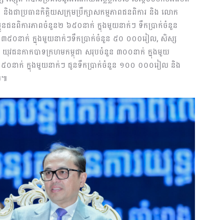
ជា និងជាប្រធានកិត្តិយសក្រុមប្រឹក្សាសកម្មភាពជនពិការ និង លោក
ប្អូនជនពិការភាពចំនួន២ ៦៥០នាក់ ក្នុងមួយនាក់ៗ ទឹកប្រាក់ចំនួន
៥០នាក់ ក្នុងមួយនាក់ៗទឹកប្រាក់ចំនួន ៥០ ០០០រៀល, សិស្ស
មច្បង យុវជនកាកបាទក្រហមកម្ពុជា សរុបចំនួន ៣០០នាក់ ក្នុងមួយ
ួន៥០នាក់ ក្នុងមួយនាក់ៗ ជូនទឹកប្រាក់ចំនួន ១០០ ០០០រៀល និង
ល៕