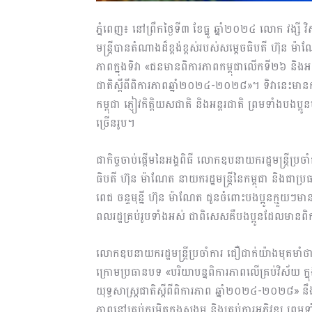
ភ្នំពេញ៖ នៅព្រឹកថ្ងៃទី៣ ខែធ្នូ ឆ្នាំ២០២៤ លោក វង្សី វិស្
មន្ត្រីបានតំណាងដ៏ខ្ពង់ខ្ពស់របស់សម្តេចធិបតី ហ៊ុន ម៉ា
ភាពក្នុងទិវា «ជនមានពិការភាពកម្ពុជាលើកទី២៦ និងអន្
ជាតិស្តីពីពិការភាពឆ្នាំ២០២៤-២០២៨»។ ទិវានេះមានក
កម្ពុជា ភ្ញៀវកិត្តិយសជាតិ និងអន្តរជាតិ ព្រមទាំងបងប្អ
ច្រើនរូប។
ជាកិច្ចចាប់ផ្តើមនៃអង្គពិធី លោកឧបនាយករដ្ឋមន្ត្រីប្រចាំ
ធិបតី ហ៊ុន ម៉ាណែត នាយករដ្ឋមន្ត្រីនៃកម្ពុជា និងជាប
ពេជ​ ចន្ទមុន្នី ហ៊ុន ម៉ាណែត ជូនចំពោះបងប្អូនក្មួយៗ
ពលរដ្ឋគ្រប់រូបទាំងអស់ ជាពិសេសគឺបងប្អូនដែលមានព
លោកឧបនាយករដ្ឋមន្ត្រីប្រចាំការ ជឿជាក់យ៉ាងមុតមាំ
ក្រោមប្រធានបទ «បរិយាបន្នពិការភាពលើគ្រប់វិស័យ ក្នុ
យុទ្ធសាស្ត្រជាតិស្តីពីពិការភាព ឆ្នាំ២០២៤-២០២៨» 
ភាពនៅគ្រប់កម្រិតក្នុងសង្គម និងគ្រប់ការអភិវឌ្ឍ ព្រ