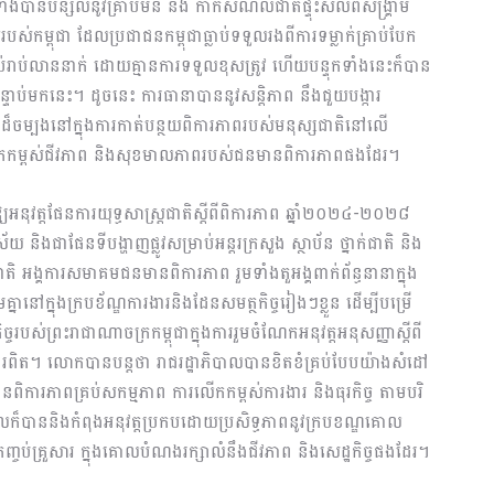
ទាំងបានបន្សល់នូវគ្រាប់មីន និង កាកសំណល់ជាតិផ្ទុះសល់ពីសង្គ្រាម
កម្ពុជា ដែលប្រជាជនកម្ពុជាធ្លាប់ទទួលរងពីការទម្លាក់គ្រាប់បែក
ប់រាប់លាននាក់ ដោយគ្មានការទទួលខុសត្រូវ ហើយបន្ទុកទាំងនេះក៏បាន
បន្ទាប់មកនេះ។ ដូចនេះ ការធានាបាននូវសន្តិភាព នឹងជួយបង្ការ
តាដ៏ចម្បងនៅក្នុងការកាត់បន្ថយពិការភាពរបស់មនុស្សជាតិនៅលើ
ើកកម្ពស់ជីវភាព និងសុខមាលភាពរបស់ជនមានពិការភាពផងដែរ។
យអនុវត្តផែនការយុទ្ធសាស្ត្រជាតិស្តីពីពិការភាព ឆ្នាំ២០២៤-២០២៨
័យ និងជាផែនទីបង្ហាញផ្លូវសម្រាប់អន្តរក្រសួង ស្ថាប័ន ថ្នាក់ជាតិ និង
តរជាតិ អង្គការសមាគមជនមានពិការភាព រួមទាំងតួអង្គពាក់ព័ន្ធនានាក្នុង
នានៅក្នុងក្របខ័ណ្ឌការងារនិងដែនសមត្ថកិច្ចរៀងៗខ្លួន ដើម្បីបម្រើ
របស់ព្រះរាជាណាចក្រកម្ពុជាក្នុងការរួមចំណែកអនុវត្តអនុសញ្ញាស្តីពី
យជាការពិត។ លោកបានបន្តថា រាជរដ្ឋាភិបាលបានខិតខំគ្រប់បែបយ៉ាងសំដៅ
នពិការភាពគ្រប់សកម្មភាព ការលើកកម្ពស់ការងារ និងធុរកិច្ច តាមបរិ
ិបាលក៏បាននិងកំពុងអនុវត្តប្រកបដោយប្រសិទ្ធភាពនូវក្របខណ្ឌគោល
កញ្ចប់គ្រួសារ ក្នុងគោលបំណងរក្សាលំនឹងជីវភាព និងសេដ្ឋកិច្ចផងដែរ។