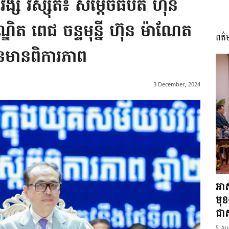
វង្សី វិស្សុត៖ សម្តេចធិបតី ហ៊ុន
ត ពេជ ចន្ទមុន្នី ហ៊ុន ម៉ាណែត
ពត៌
I
អូនមានពិការភាព
3 December, 2024
អង្គ
ភាព​
អាស
មុ
ជាស្
5 Au