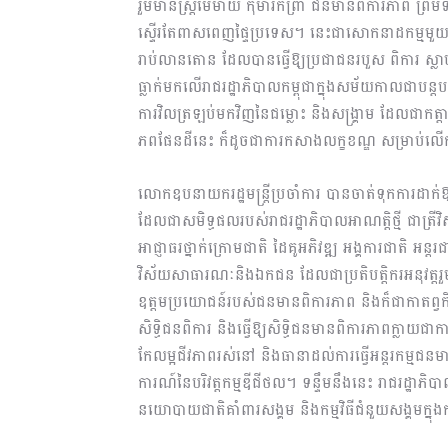
រួមមានស្រ្តីមេម៉ាយ កុមារកំព្រា ជនមានពិការភាព ព្រម
ស្ទើរតែពាសពេញផ្ទៃប្រទេស។ នេះជាសោកនាដកម្មមួយរបស់
រាប់លានតោន ដែលបានធ្វើឱ្យប្រជាជនរបួស ពិការ ស្លា
ធ្លាក់មកលើរាជរដ្ឋាភិបាលកម្ពុជាក្នុងសម័យកាលជាបន្ត
ការវិលត្រឡប់មកវិញនៃជម្លោះ និងសង្គ្រាម ដែលជាកត្
ភពផែនដីនេះ ក៏ដូចជាការកសាងលក្ខខណ្ឌ សម្រាប់ល
លោកឧបនាយករដ្ឋមន្ត្រីប្រចាំការ បានចាត់ទុកការដាក់ឱ្
ដែលជាសមិទ្ធផលរបស់រាជរដ្ឋាភិបាលអាណត្តិថ្មី ជាត្រីវិស
អាជ្ញាធរថ្នាក់ក្រោមជាតិ ដៃគូអភិវឌ្ឍ អង្គការជាតិ អន្
វិស័យសាធារណៈនិងឯកជន ដែលជាប្រតិបត្តិករអនុវត្តរួមគ្
ឧត្តមប្រយោជន៍របស់ជនមានពិការភាព និងក៏ជាកាតព្វកិច្ច
សិទ្ធិជនពិការ និងធ្វើឱ្យសិទ្ធិជនមានពិការភាពក្លា
កែលម្អជីវភាពរស់នៅ និងធានាដល់ការធ្វើអន្តរកម្មជនមា
ការណ៍នៃបរិវត្តកម្មឌីជីថល។ ទន្ទឹមនឹងនេះ រាជរដ្ឋាភ
នយោបាយជាតិគាំពារសង្គម និងកម្មវិធីជំនួយសង្គមក្នុង