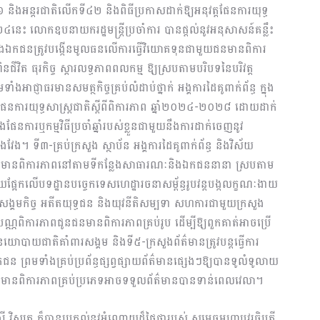
និងអន្តរជាតិលើកទី៤២ និងពិធីប្រកាសដាក់ឱ្យអនុវត្តផែនការយុទ្ធ
២៤នេះ លោកឧបនាយករដ្ឋមន្ត្រីប្រចាំការ បានផ្តល់នូវអនុសាសន៍គន្លឹះ
ិងឯកជនត្រូវបង្កើនមូលធនលើការធ្វើវិយោគទុនជាមួយជនមានពិការ
នជីវិត ធុរកិច្ច ស្តារលទ្ធភាពពលកម្ម ឱ្យស្របតាមបរិបទនៃបរិវត្ត
ាំងអាជ្ញាធរមានសមត្ថកិច្ចគ្រប់លំដាប់ថ្នាក់ អង្គការដៃគូពាក់ព័ន្ធ ក្នុង
ផែនការយុទ្ធសាស្ត្រជាតិស្តីពីពិការភាព ឆ្នាំ២០២៤-២០២៨ ដោយដាក់
ែនការឬកម្មវិធីប្រចាំឆ្នាំរបស់ខ្លួនជាមួយនឹងការដាក់ចេញនូវ
វែង។ ទី៣-គ្រប់ក្រសួង ស្ថាប័ន អង្គការដៃគូពាក់ព័ន្ធ និងវិស័យ
ាប់ជនមានពិការភាពនៅតាមទីកន្លែងសាធារណៈនិងឯកជននានា ស្របតាម
ដោយផ្អែកលើបទដ្ឋានបច្ចេកទេសហេដ្ឋារចនាសម្ព័ន្ធរូបវន្តបង្កលក្ខណៈងាយ
្គមកិច្ច អតីតយុទ្ធជន និងយុវនីតិសម្បទា សហការជាមួយក្រសួង
តល់បណ្ណពិការភាពជូនជនមានពិការភាពគ្រប់រូប ដើម្បីឱ្យពួកគាត់អាចប្រើ
បាយជាតិគាំពារសង្គម និងទី៥-ក្រសួងព័ត៌មានត្រូវបន្តធ្វើការ
ឯកជន ព្រមទាំងគ្រប់ប្រព័ន្ធផ្សព្វផ្សាយព័ត៌មានផ្សេងៗឱ្យបានទូលំទូលាយ
ជនមានពិការភាពគ្រប់ប្រភេទអាចទទួលព័ត៌មានបានទាន់ពេលវេលា។
សី វិស្សុត ក៏បានប្រគល់នូវអំណោយដ៏ថ្លៃថ្លារបស់ សម្តេចមហាបវរធិបតី