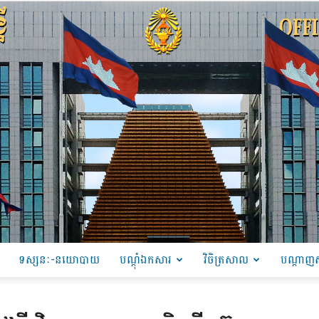
ទស្សនៈ-នយោបាយ
បណ្ដុំឯកសារ
វិចិត្រសាល
បណ្តាញស
PRU