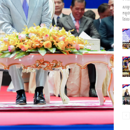
សម្ត
ព័ត៌មាន​
កម្ព
ដែលដ
និង
ប្រតិកម្ម
រហ័ស