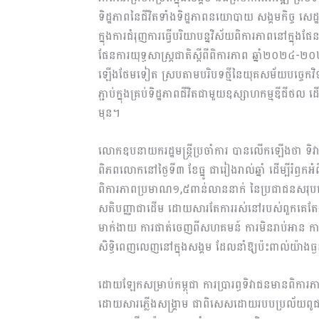
ទិដ្ឋភាពនៃជីវិតទាំងទិដ្ឋភាពនយោបាយ សង្គមកិច្ច សេដ្ឋកិ
ក្នុងការជំរុញការធ្វើបរិយាបន្នវិស័យពិការភាពនៅក្នុងផ
ផែនការយុទ្ធសាស្ត្រជាតិស្តីពីពិការភាព ឆ្នាំ២០២៤-២០
ឡើងថែមទៀត ស្របតាមបរិបទថ្មីនៃយុគសម័យបច្ចេកវិទ្យាឧ
ភ្ជាប់ក្នុងគ្រប់ទិដ្ឋភាពជីវិតជាមួយឧស្សាហកម្មឌីជីថល ដ
មុន។
លោកឧបនាយករដ្ឋមន្ត្រីប្រចាំការ បានលើកឡើងថា ទិវាជ
ពិភពលោកនៅថ្ងៃទី៣ ខែធ្នូ ជារៀងរាល់ឆ្នាំ ដើម្បីរំឭក
ពិការភាពប្រមាណ១,៥ពាន់លាននាក់ នៃប្រជាជនសរ
សតិបញ្ញាជាដើម ដោយសារតែការរស់នៅរបស់ពួកគេតែង
មាក់ងាយ ការផាត់ចេញពីសហគមន៍ ការមិនរាប់អាន ការម
សិទ្ធិពេញលេញនៅក្នុងសង្គម ដែលនាំឱ្យប៉ះពាល់យ៉ាងធ្ងន់ធ្
ដោយឡែកសម្រាប់កម្ពុជា ការប្រារព្ធទិវាជនមានពិកា
ដោយសារភ្លើងសង្គ្រាម ជាពិសេសដោយរបបប្រល័យពូជ