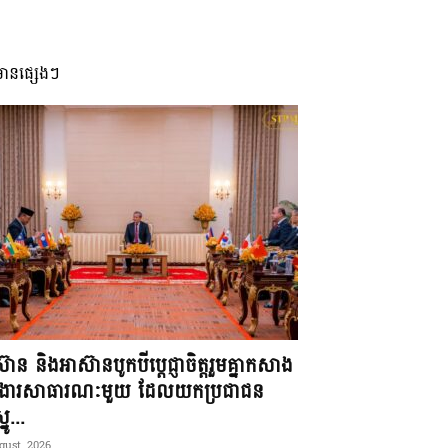
មានផ្សេងៗ
៊ាន និងអាស៊ានបូកបីប្តេជ្ញាចិត្តរួមគ្នាកសាង
ខងារសាធារណៈមួយ ដែលយកប្រជាជន
នូ...
gust, 2026