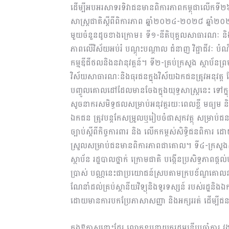
ដើម្បីអបអរសាទរទិវាជនមានពិការភាពកម្ពុជាលើកទី២៦ 
សាស្ត្រជាតិស្តីពីពិការភាព ឆ្នាំ២០២៤-២០២៨ ឆ្នាំ២០
មួយចំនួនដូចខាងក្រោម៖ ទី១-នីតិបុគ្គលសាធារណៈ ន
ភាពលើវិស័យអប់រំ បណ្តុះបណ្តាល ជំនាញ វិជ្ជាជីវៈ បំណិ
កម្មឌីជីថលនិងនវានុវត្តន៍។ ទី២-គ្រប់ក្រសួង ស្ថាប័នព្រមទ
វិស័យសាធារណៈនិងធុរជនក្នុងវិស័យឯកជនត្រូវអនុវត្ត 
បញ្ចូលគោលដៅដែលមានចែងក្នុងយុទ្ធសាស្ត្រនេះ ទៅក្នុងផ
សូចនាករសមិទ្ធផលសម្រាប់អនុវត្តរយៈពេលខ្លី មធ្យម និង
ឯកជន ត្រូវបន្តកែសម្រួលឬរៀបចំផាសុកវត្ថុ សម្រ
ច្បាប់ស្តីពីកិច្ចការពារ និង លើកកម្ពស់សិទ្ធិជនពិការ 
ស្រួលសម្រាប់ជនមានពិការភាពជាគោល។ ទី៤-ក្រសួងសង
ស្ថាប័ន រដ្ឋបាលថ្នាក់ ក្រោមជាតិ បង្កើនប្រសិទ្ធភាពផ្
ប្រាស់ បណ្ណនេះជាប្រយោជន៍ស្របតាមក្របខ័ណ្ឌគោលនយោ
ណែនាំដល់គ្រប់ស្ថានីយវិទ្យុនិងទូរទស្សន៍ របស់រដ្ឋនិង
ដោយមានការបកប្រែភាសាសញ្ញា និងអក្សររត់ ដើម្បី
ក្នុងឱកាសនោះដែរ លោកឧបនាយករដ្ឋមន្ត្រីប្រចាំការ វង្