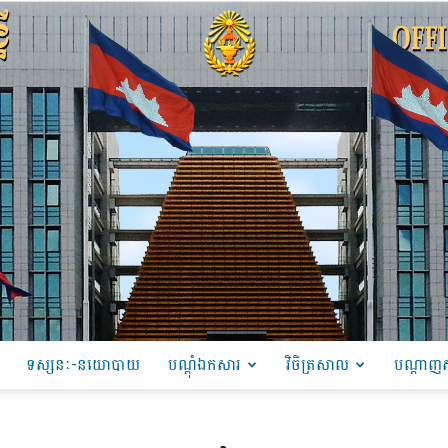
ទស្សនៈ-នយោបាយ
បណ្ដុំឯកសារ
វិចិត្រសាល
បណ្តាញស
PRU