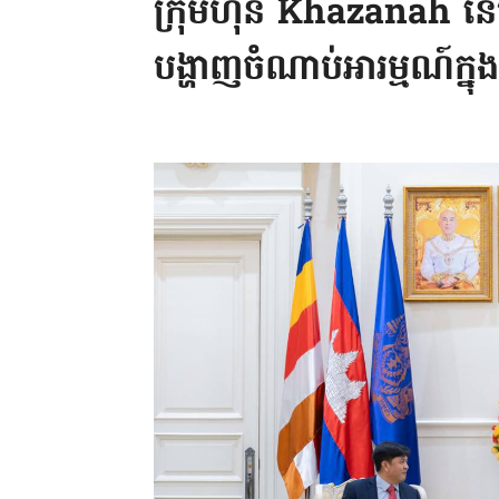
ក្រុមហ៊ុន Khazanah នៃ
បង្ហាញចំណាប់អារម្មណ៍ក្នុ