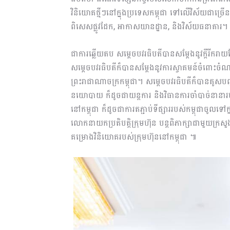
វិនិយោគថ្មីៗនៅក្នុងប្រទេសកម្ពុជា ទៅលើវិស័យជាច្រ
ពិសេសផ្លូវដែក, អាកាសយានដ្ឋាន, និងវិស័យធនាគារ។
ជាការឆ្លើយតប សម្ដេចបវរធិបតីបានសម្ដែងនូវក្ដីរីករ
សម្ដេចបវរធិបតីក៏បានសម្ដែងនូវការស្វាគមន៍ចំពោះចំណា
ព្រះរាជាណាចក្រកម្ពុជា។ សម្ដេចបវរធិបតីក៏បានគូសបញ
នយោបាយ ក៏ដូចជាយន្តការ និងវិធានការចាំបាច់នានារ
នៅកម្ពុជា ក៏ដូចជាការតភ្ជាប់ទីផ្សាររបស់កម្ពុជាចូល
លោកនាយកប្រតិបត្តិក្រុមហ៊ុន បន្តពិភាក្សាជាមួយក្រសួង-ស
គម្រោងវិនិយោគរបស់ក្រុមហ៊ុននៅកម្ពុជា ៕