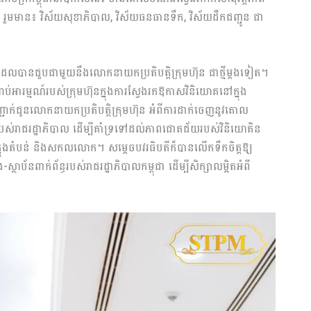
ើន រួមមាន៖ វិស័យសុខាភិបាល, វិស័យធនធានទឹក, វិស័យដឹកជញ្ជូន ជា
ាយដែលបានជួបជាមួយនឹងលោកនាយកប្រតិបត្តិក្រុមហ៊ុន ជាថ្មីម្ដងទៀត។
ប់អារម្មណ៍របស់ក្រុមហ៊ុនក្នុងការស្វែងរកឱកាសវិនិយោគនៅក្នុង
្ជាក់ជូនលោកនាយកប្រតិបត្តិក្រុមហ៊ុន អំពីការដាក់ចេញនូវគោល
បស់រាជរដ្ឋាភិបាល ដើម្បីគាំទ្រទៅដល់ភាពជោគជ័យរបស់វិនិយោគិន
ទៅក្នុងតំបន់ និងសកលលោក។ សម្ដេចបវរធិបតីក៏បានលើកទឹកចិត្តឱ្យ
្ថាប័នពាក់ព័ន្ធរបស់រាជរដ្ឋាភិបាលកម្ពុជា ដើម្បីសិក្សាលម្អិតអំពី