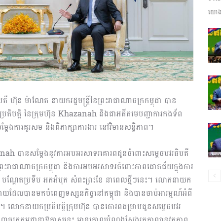
យោងត
ព័ត៌មាន​
និង
ិបតី ហ៊ុន ម៉ាណែត នាយករដ្ឋមន្ត្រីនៃព្រះរាជាណាចក្រកម្ពុជា បាន
ិបត្តិ នៃក្រុមហ៊ុន Khazanah និងជាអតីតមេបញ្ជាការកងទ័ព
តែងការគួរសម និងពិភាក្សាការងារ នៅវិមានសន្ដិភាព។
ប្រតិកម្ម
hazanah បានសម្ដែងនូវការអបអរសាទរគោរពជូនចំពោះសម្ដេចបវរធិបតី
នៃព្រះរាជាណាចក្រកម្ពុជា និងការអបអរសាទរចំពោះភាពជោគជ័យក្នុងការ
អុំទូក បណ្តែតប្រទីប អកអំបុក សំពះព្រះខែ នាពេលថ្មីៗនេះ។ លោកនាយក
រីករាយដែលបានមកបំពេញទស្សនកិច្ចនៅកម្ពុជា និងបានចាប់អារម្មណ៍អំពី
រ។ លោកនាយកប្រតិបត្តិក្រុមហ៊ុន បានគោរពជម្រាបជូនសម្ដេចបវរ
រហ័ស
ាណាចក្រកម្ពុជានាឱកាសនេះ មានគោលបំណងស្វែងរកកាលានុវត្តភាព