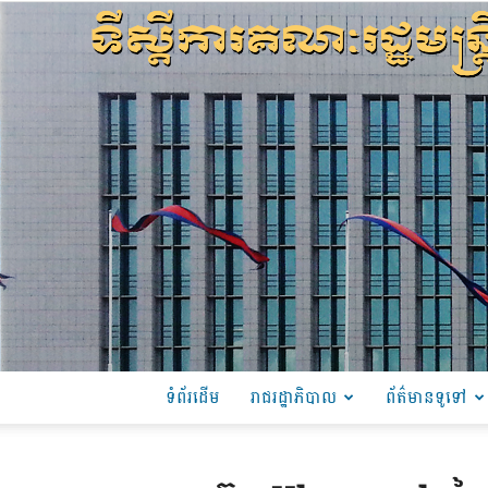
ទំព័រដើម
រាជរដ្ឋាភិបាល
ព័ត៌មានទូទៅ