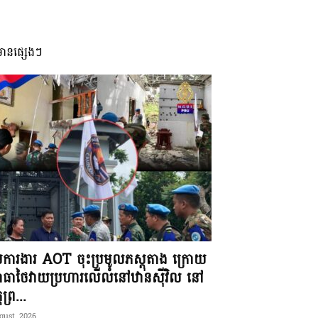
មានផ្សេងៗ
ុមការងារ AOT ចុះប្រមូលភស្តុតាង ក្រោយ
ធាថៃវាយប្រហារលើលំនៅឋានស៊ីវិល នៅ
តព្រ...
gust, 2026