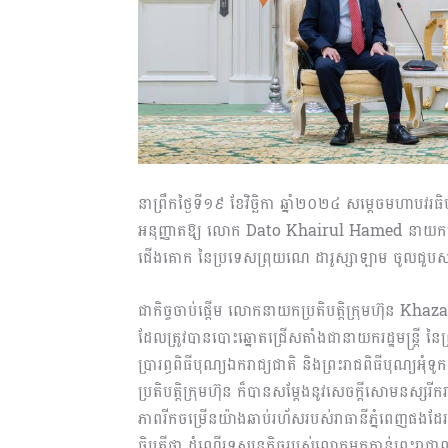
នាព្រឹកថ្ងៃទី១៩ ខែវិច្ឆិកា ឆ្នាំ២០២៤ សម្ដេចមហាបវរធ
អនុញ្ញាតឱ្យ លោក Dato Khairul Hamed នាយកប្រត
ជើងគោក នៃប្រទេសព្រុយណេ ដារូស្សាឡាម ចូលជួបសម្
ជាកិច្ចចាប់ផ្ដើម លោកនាយកប្រតិបត្តិក្រុមហ៊ុន K
ដែលត្រូវបានបោះឆ្នោតជ្រើសតាំងជានាយករដ្ឋមន្ត្រី 
ប្រារព្ធពិធីបុណ្យឯករាជ្យជាតិ និងព្រះរាជពិធីបុណ្យ
ប្រតិបត្តិក្រុមហ៊ុន ក៏បានសម្ដែងនូវសេចក្ដីសោមនស្ស
ភាពរីកចម្រើនយ៉ាងឆាប់រហ័សរបស់រាធានីភ្នំពេញផងដែ
ធិបតីថា ដំណើរទស្សនកិច្ចរបស់លោកមកកាន់ព្រះរាជ