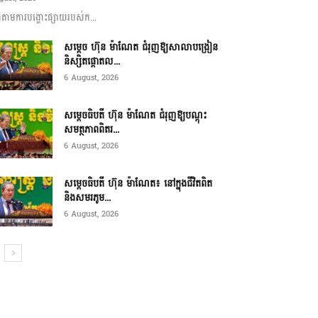
ាមការបង្ហោះផ្សាយរបស់ក...
សម្តេច ហ៊ុន ម៉ាណែត ជំរុញឱ្យសាលាបង្រៀន
និស្សិតផ្តោតល...
6 August, 2026
សម្តេចធិបតី ហ៊ុន ម៉ាណែត ជំរុញឱ្យបណ្តុះ
សមត្ថភាពពិតរ...
6 August, 2026
សម្តេចធិបតី ហ៊ុន ម៉ាណែត៖ នៅក្នុងជីវិតពិត
និងសមរភូម...
6 August, 2026