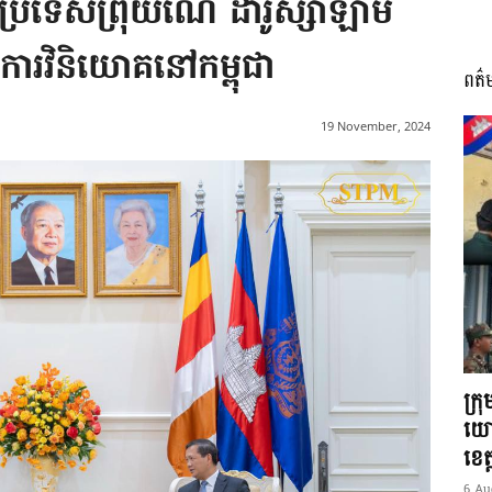
ប្រទេសព្រុយណេ ដារូស្សាឡាម
ងការវិនិយោគនៅកម្ពុជា
ពត៌
I
19 November, 2024
អង្គ
ភាព​
ក្រ
យោ
ខេត្
6 Au