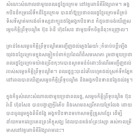
សំណេះសំណាលជាមួយពលរដ្ឋខ្មែរក្រោម នៅវត្តពោធិគិរីវង្សា​រាម។ អង្គ
កឋិនដ៏កម្រលើទឹកដីខ្មែរក្រោម បាននាំឱ្យប្រជាពលរដ្ឋខ្មែរក្រោមពីគ្រប់
ទិសទីស្កាត់មក​រង់​ចាំទស្សនាក្បួនដង្ហែអង្គកឋិនទាន ក៏ដូចជាចង់ឃើញស
ម្តេចកិត្តិព្រឹទ្ធបណ្ឌិត ប៊ុន រ៉ានី ហ៊ុនសែន ជាមួយទឹកចិត្តដ៏ពុះកញ្ជ្រោល។
គ្រាន់តែសម្តេចកិត្តិព្រឹទ្ធបណ្ឌិតអញ្ជើញដល់ភ្លេងឆៃយាំុក៏ចាប់បន្លឺឡើង
យុវជនខ្មែរក្រោមក្នុង​សម្លៀក​​​បំពាក់​ប្រពៃណីដ៏សមសោភា រួមជាមួយប្រជា
ពលរដ្ឋខ្មែរក្រោម​យ៉ាងច្រើនកុះករបាន​ស្វាគមន៍​​ចំពោះដំណើរអញ្ជើញដល់
របស់សម្តេចកិត្តិព្រឹទ្ធបណ្ឌិត។ ពលរដ្ឋខ្លះបានរំភើបរហូត​ដល់ស្រក់​ទឹកភ្នែក
នៅពេលបានឃើញសម្តេចកិត្តិព្រឹទ្ធបណ្ឌិត និងអង្គកឋិនទានដង្ហែដល់វត្ត។
ក្នុងកិច្ចសំណេះសំណាលជាមួយប្រជាពលរដ្ឋ, សម្តេចកិត្តិព្រឹទ្ធបណ្ឌិត ប៊ុន
រ៉ានី ហ៊ុនសែន បានបង្ហាញ​ក្តីរំភើប និងសោមនស្សរីករាយក្រែលែង ដោយ
បានចូលរួមក្នុងពិធីដង្ហែ អង្គកឋិន​ទានមហាសាមគ្គីគ្រួសារខ្មែរ ដើម្បី
នាំយកមកវេរប្រគេនព្រះភិក្ខុសង្ឃ ដែលបានគង់ចាំព្រះវស្សា អស់កាលត្រី
មាសនៅវត្តពោធិគិរីវង្សារាមនេះ។