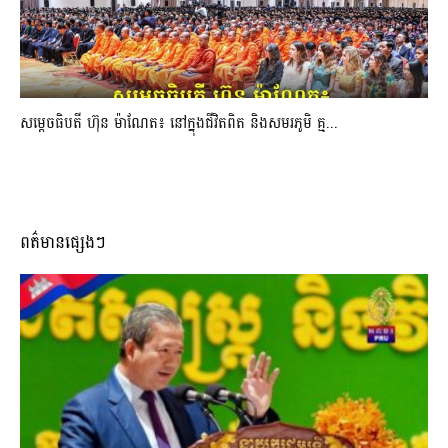
សម្តេចធិបតី ហ៊ុន ម៉ាណែត៖ នៅក្នុងជីវិតពិត និងសមរភូមិ គ្ម...
ពត៌មានផ្សេងៗ