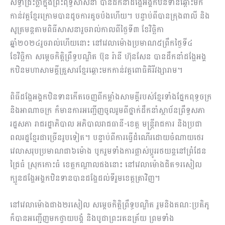
សទ្ធាជ្រះថ្លាក្នុងព្រះពុទ្ធសាសនា បានដឹកនាំ​ដង្ហែអង្គកឋិនទានឆ្ពោះមក
កាន់វត្តខ្មែរក្រោមបានដូចការគួចប៉ងហើយ។ បន្ទាប់ពីបានក្រុងពាលី និង
សូត្រមន្តតាមពិធីសាសនារួចរាល់កាលពីថ្ងៃទី៣ ខែវិច្ឆិកា
ឆ្នាំ២០២៤រួចរាល់ហើយនោះ នៅ​វេលា​ម៉ោងប្រមាណ៥ព្រឹកថ្ងៃទី៤
ខែវិច្ឆិកា សម្តេចកិត្តិព្រឹទ្ធបណ្ឌិត ប៊ុន រ៉ានី ហ៊ុនសែន បានដឹកនាំ​ដង្ហែ​អង្គ
កឋិនមហាសាមគ្គីគ្រួសារខ្មែរឆ្ពោះមកកាន់វត្តពោធិគិរីវង្សារាម។
ពិធីដង្ហែអង្គកឋិនទានកើតចេញពីកម្លាំងសាមគ្គីរបស់ខ្មែរទាំងផ្នែកពុទ្ធចក្រ
និងអាណាចក្រ ក៏មាន​ការ​អញ្ជើញចូលរួមពីថ្នាក់ដឹកនាំស្ថាប័នព្រឹទ្ធសភា
រដ្ឋសភា រាជរដ្ឋាភិបាល អភិបាលរាជធានី-ខេត្ត មន្ត្រីរាជការ និងប្រជា
ពលរដ្ឋខ្មែរជាច្រើនរូបទៀត។ បន្ទាប់ពីការធ្វើដំណើរដោយចំណាយថេរ
វេលា​ស​រុបប្រមាណជា៦ម៉ោង បូករួមទាំងការផ្លាស់ប្តូររថយន្តនៅព្រំដែន
ជ្រៃធំ ស្រុកកោះធំ ខេត្តកណ្តាល​ផងនោះ នៅវេលាម៉ោងជិត១រសៀល
ក្បួនដង្ហែអង្គកឋិនទានបានដង្ហែដល់ទីរួមខេត្តត្រាវិញ។
នៅវេលាម៉ោងជាង២រសៀល សម្តេចកិត្តិព្រឹទ្ធបណ្ឌិត រួមនិងគណៈប្រតិភូ
ក៏បានអញ្ជើញមក​ថ្វាយ​បង្គំ និងបូជាព្រះរតនត្រ័យ ព្រមទាំង