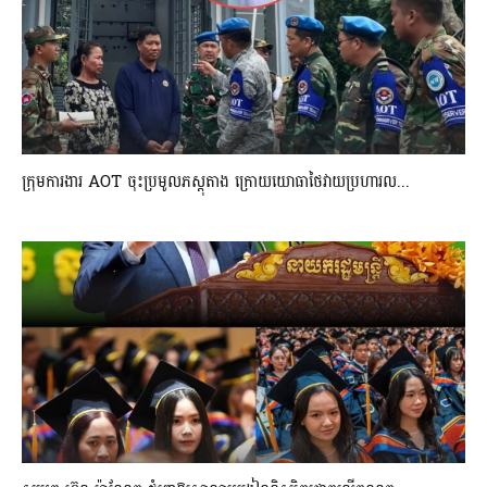
ក្រុមការងារ AOT ចុះប្រមូលភស្តុតាង ក្រោយយោធាថៃវាយប្រហារល...