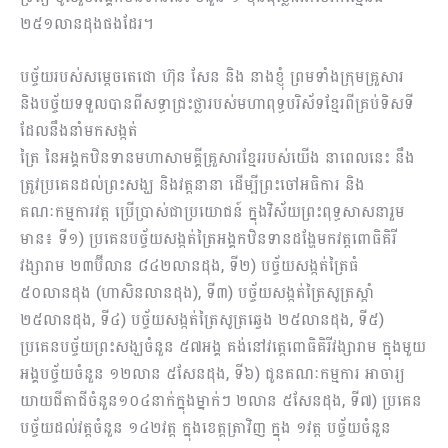
២៥១លានដុងផងដែរ។
បច្ច័យរបស់សម្តេចតេជោ ហ៊ុន សែន និង នាងខ្ញុំ ព្រមទាំងក្រុមគ្រួសារ
និងបច្ច័យទទួលបានពីសទ្ធាជ្រះថ្លារបស់មហាពុទ្ធបរិស័ទខ្មែរពីគ្រប់ទិសទី
ដែលនឹងនាំមកសង្កត់
ត្រៃ នៃអង្គកឋិនទានមហាសាមគ្គីគ្រួសារខ្មែររបស់យើង នាពេលនេះ នឹង
ត្រូវប្រគេនដល់ព្រះសង្ឃ និងវត្តនានា ដើម្បីព្រះចៅអធិការ និង
គណៈកម្មការវត្ត ប្រើប្រាស់ជាប្រយោជន៍ ក្នុងវិស័យព្រះពុទ្ធ​សាសនារួម
មាន៖ ទី១) ប្រគេនបច្ច័យសង្កត់ត្រៃអង្គកឋិនទានដង្ហែមកវត្តពោធិគិរី
វង្សារាម ២៣ប៊ីលាន ៨៤២លានដុង, ទី២) បច្ច័យសង្កត់ត្រៃធំ
៥០លានដុង (ហាសិនលានដុង), ទី៣) បច្ច័យសង្កត់ត្រៃសូត្រស្តាំ
២៥លានដុង, ទី៤) បច្ច័យសង្កត់ត្រៃសូត្រឆ្វេង ២៥លានដុង, ទី៥)
ប្រគេនបច្ច័យព្រះសង្ឃចំនួន ៥៧អង្គ គង់នៅវត្តេពោធិគិរីវង្សារាម ក្នុងមួយ
អង្គបច្ច័យចំនួន ១២លាន ៥សែនដុង, ទី៦) ជូនគណៈកម្មការ អាចារ្យ
យាយជីតាជីចំនួន១០៤នាក់ក្នុងម្នាក់ៗ ២លាន ៥សែនដុង, ទី៧) ប្រគេន
បច្ច័យដល់វត្តចំនួន ១៤២វត្ត ក្នុងខេត្តត្រាវិញ ក្នុង ១វត្ត បច្ច័យចំនួន