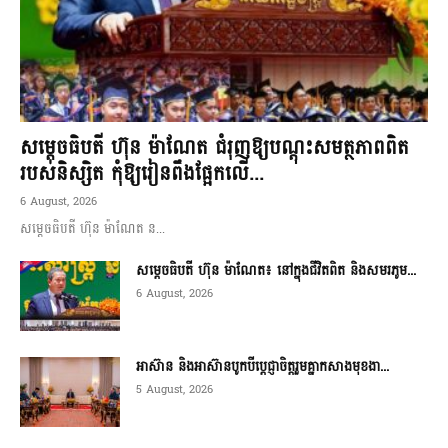
សម្តេចធិបតី ហ៊ុន ម៉ាណែត ជំរុញឱ្យបណ្តុះសមត្ថភាពពិត
របស់និស្សិត កុំឱ្យរៀនពឹងផ្អែកលើ...
6 August, 2026
សម្តេចធិបតី ហ៊ុន ម៉ាណែត ន...
សម្តេចធិបតី ហ៊ុន ម៉ាណែត៖ នៅក្នុងជីវិតពិត និងសមរភូម...
6 August, 2026
អាស៊ាន និងអាស៊ានបូកបីប្តេជ្ញាចិត្តរួមគ្នាកសាងមុខងា...
5 August, 2026