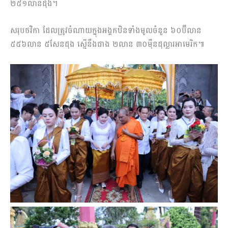
២៥១លានដុង។
សរុបថវិកា ដែលត្រូវចំណាយក្នុងអង្គកឋិនទាំងមូលចំនួន ៦០ប៊ីលាន
៥៥៦លាន ៥សែនដុង ស្មើនឹងជាង ២លាន ៣០ម៉ឺនដុល្លារអាមេរិក៕