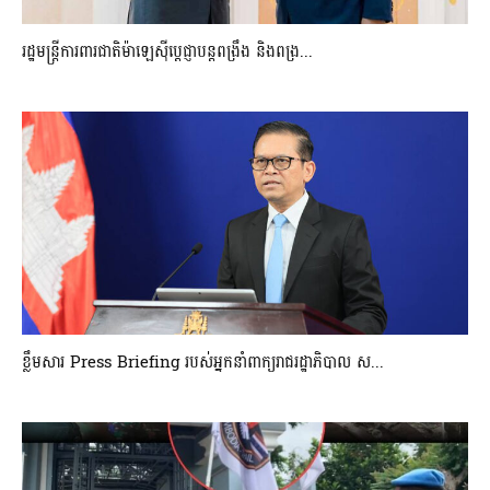
រដ្ឋមន្ត្រីការពារជាតិម៉ាឡេស៊ីប្ដេជ្ញាបន្តពង្រឹង និងពង្រ...
ខ្លឹមសារ Press Briefing របស់អ្នកនាំពាក្យរាជរដ្ឋាភិបាល ស...