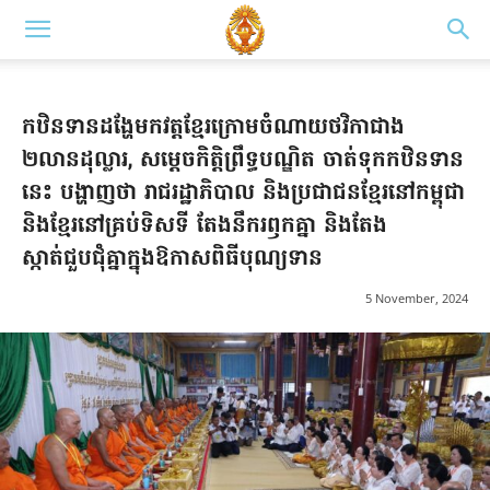
កឋិនទានដង្ហែមកវត្តខ្មែរក្រោមចំណាយថវិកាជាង
២លានដុល្លារ, សម្តេចកិត្តិព្រឹទ្ធបណ្ឌិត ចាត់ទុកកឋិនទាន
នេះ បង្ហាញថា រាជរដ្ឋាភិបាល និងប្រជាជនខ្មែរនៅកម្ពុជា
និងខ្មែរនៅគ្រប់ទិសទី តែងនឹករឭកគ្នា និងតែង
ស្កាត់ជួបជុំគ្នាក្នុង​ឱកាស​ពិធីបុណ្យទាន
5 November, 2024