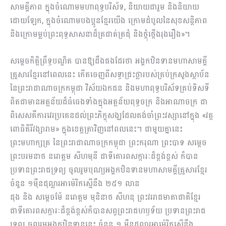
សាមគ្គីភាព ក្នុងចំណោមមហាពុទ្ធបរិស័ទ, និយាយ​ជារួម និងនិយាយ
ដោយឡែក, ក្នុងចំណោមបងប្អូនខ្មែរយើង ក្រោមដំបូលនៃសុខសន្តិភាព
និង​ក្រោម​ម្លប់ព្រះពុទ្ធសាសនាដ៏ត្រជាត់ត្រជុំ និងថ្កុំថ្កើងរុងរឿង»។
សម្តេចកិត្តិព្រឹទ្ធបណ្ឌិត បានឱ្យដឹងផងដែរថា អង្គកឋិនទានមហាសាមគ្គី
គ្រួសារខ្មែរនៅពេលនេះ កើតចេញពីសទ្ធាជ្រះថ្លារបស់គ្រប់ក្រសួងស្ថាប័ន
នៃព្រះរាជាណាចក្រកម្ពុជា វិស័យឯកជន និងមហាពុទ្ធបរិស័ទគ្រប់ទិសទី
ពិតជាមានអត្ថន័យដ៏ធំធេងទាំងក្នុងអត្ថន័យពុទ្ធចក្រ និងអាណាចក្រ ជា
ពិសេសគឺការវេរប្រគេនដល់ព្រះភិក្ខុសង្ឃដែលគង់ចាំព្រះវស្សានៅក្នុង «វត្ត
ពោធិគិរីវង្សារាម» ក្នុងខេត្តត្រាវិញនៅពលនេះ។ ជាមួយគ្នានេះ
ព្រះមហាក្សត្រ នៃព្រះរាជាណាចក្រកម្ពុជា ព្រះករុណា ព្រះបាទ សម្តេច
ព្រះបរមនាថ នរោត្តម សីហមុនី ជាទីគោរពសក្ការៈដ៏ខ្ពង់ខ្ពស់ ក៏បាន
ប្រទានព្រះរាជទ្រព្យ ចូលរួមបុណ្យអង្គកឋិនទានមហាសាមគ្គីគ្រួសារខ្មែរ
ចំនួន ១ម៉ឺនដុល្លារអាម៉េរិកស្មើនឹង ២៥១ លាន
ដុង និង សម្តេចម៉ែ នរោត្តម មុនិនាថ សីហនុ ព្រះវររាជមាតាជាតិខ្មែរ
ជាទីគោរ​ពសក្ការៈដ៏ខ្ពង់ខ្ពស់ក៏បានសព្វព្រះរាជហឫទ័យ ប្រទានព្រះរាជ
ទ្រព្យ ចូលរួមអង្គកឋិនទាននេះ ចំនួន ១ ម៉ឺនដុល្លារអាម៉េរិកស្មើនឹង