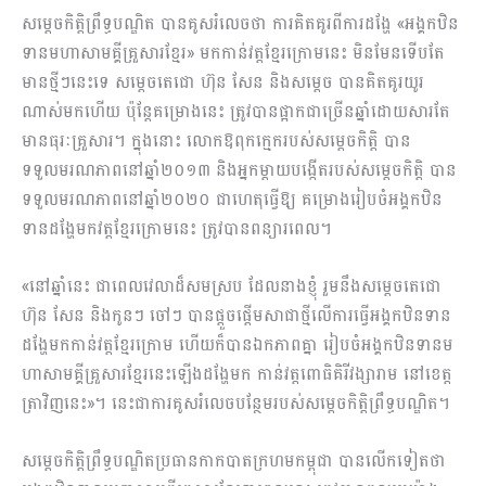
សម្តេចកិត្តិព្រឹទ្ធបណ្ឌិត បានគូសរំលេចថា ការគិតគូរពីការដង្ហែ «អង្គកឋិន
ទានមហា​សាមគ្គី​គ្រួសារ​ខ្មែរ» មកកាន់វត្តខ្មែរក្រោមនេះ មិនមែនទើបតែ
មានថ្មីៗនេះទេ សម្តេចតេជោ ហ៊ុន សែន និងសម្តេច បានគិតគូរយូរ
ណាស់មកហើយ ប៉ុន្តែគម្រោង​នេះ ត្រូវបានផ្អាកជាច្រើនឆ្នាំ​ដោយសារ​តែ
មានធុរៈគ្រួសារ។ ក្នុងនោះ លោកឱពុកក្មេករបស់សម្តេចកិត្តិ បាន
ទទួលមរណភាពនៅឆ្នាំ​២០១៣ និងអ្នកម្តាយបង្កើតរបស់សម្តេចកិត្តិ បាន
ទទួលមរណភាពនៅឆ្នាំ២០២០ ជាហេតុធ្វើឱ្យ គម្រោងរៀបចំអង្គកឋិន
ទានដង្ហែមកវត្តខ្មែរក្រោមនេះ ត្រូវបានពន្យារពេល។
«នៅឆ្នាំនេះ ជាពេលវេលាដ៏សមស្រប ដែលនាងខ្ញុំ រួមនឹងសម្តេចតេជោ
ហ៊ុន សែន និងកូនៗ ចៅៗ បានផ្តួចផ្តើមសាជាថ្មីលើការធ្វើអង្គកឋិនទាន
ដង្ហែ​មកកាន់វត្តខ្មែរក្រោម ហើយក៏បានឯកភាព​គ្នា រៀបចំអង្គកឋិនទានម
ហាសាមគ្គីគ្រួសារខ្មែរនេះឡើងដង្ហែមក កាន់វត្តពោធិគិរីវង្សារាម នៅខេត្ត​
ត្រា​វិញនេះ»។ នេះជាការគូសរំលេចបន្ថែមរបស់សម្តេចកិត្តិព្រឹទ្ធបណ្ឌិត។
សម្តេចកិត្តិព្រឹទ្ធបណ្ឌិតប្រធានកាកបាតក្រហមកម្ពុជា បានលើកទៀតថា