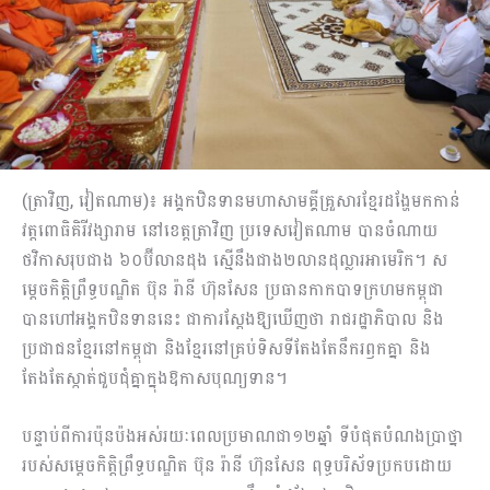
(ត្រាវិញ, វៀតណាម)៖ អង្គកឋិនទានមហាសាមគ្គីគ្រួសារខ្មែរដង្ហែមកកាន់
វត្តពោធិគិរីវង្សារាម នៅ​ខេត្ត​ត្រាវិញ ប្រទេសវៀតណាម បានចំណាយ
ថវិកាសរុបជាង ៦០ប៊ីលានដុង ស្មើនឹងជាង​២លាន​ដុល្លារអាមេរិក។ ស
ម្តេចកិត្តិព្រឹទ្ធបណ្ឌិត ប៊ុន រ៉ានី ហ៊ុនសែន ប្រធានកាកបាទក្រហមកម្ពុជា
បាន​ហៅ​អង្គកឋិនទាននេះ ជាការស្តែងឱ្យឃើញថា រាជរដ្ឋាភិបាល និង
ប្រជាជនខ្មែរនៅកម្ពុជា និងខ្មែរ​នៅ​គ្រប់ទិសទីតែងតែនឹករឭកគ្នា និង
តែងតែស្កាត់ជួបជុំគ្នាក្នុងឱកាសបុណ្យទាន។
បន្ទាប់ពីការប៉ុនប៉ងអស់រយៈពេលប្រមាណជា១២ឆ្នាំ ទីបំផុតបំណងប្រាថ្នា
របស់សម្តេចកិត្តិព្រឹទ្ធ​បណ្ឌិត ប៊ុន រ៉ានី ហ៊ុនសែន ពុទ្ធបរិស័ទប្រកបដោយ