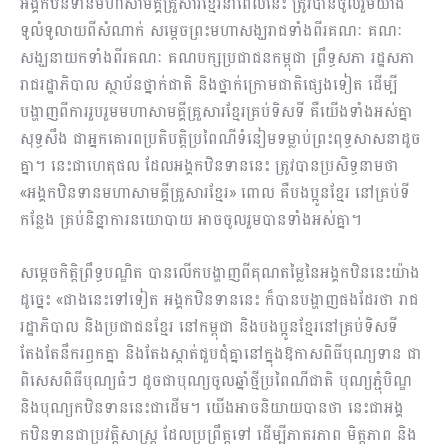
អង្គកឋិនទានមហាសាមគ្គីគ្រួសារខ្មែរនាពេលនេះ ត្រូវបានចូលរួមយ៉ាង
ទូលំទូលាយពីសំណាក់ សម្តេចព្រះមហាសង្ឃរាជទាំងពីរគណៈ គណៈ
សង្ឃនាយកទាំងពីរគណៈ គណបក្សប្រជាជន​កម្ពុជា ព្រឹទ្ធសភា រដ្ឋសភា
រាជរដ្ឋាភិបាល ស្ថាប័នថ្នាក់ជាតិ និងថ្នាក់ក្រោមជាតិផ្សេងទៀត ដើម្បី
បង្ហាញ​ពីការរួបរួមមហាសាមគ្គីគ្រួសារខ្មែរគ្រប់ទិសទី គឺយើងទាំងអស់គ្នា
សុទ្ធសឹង ជាអ្នកគោរពប្រតិបត្តិប្រពៃណីទំនៀមទម្លាប់ព្រះពុទ្ធសាសនាដូច
គ្នា។ នេះជាហេតុផល ដែលអង្គកឋិនទាននេះ ត្រូវបានប្រសិទ្ធនាមថា
«អង្គកឋិនទានមហាសាមគ្គីគ្រួសារខ្មែរ» ពោល គឺបងប្អូនខ្មែរ នៅគ្រប់ទី
កន្លែង គ្រប់និន្នាការនយោបាយ អាចចូលរួមបានទាំងអស់គ្នា។
សម្តេចកិត្តិព្រឹទ្ធបណ្ឌិត បានលើកបង្ហាញពីគុណតម្លៃនៃអង្គកឋិននេះយ៉ាង
ដូច្នេះ «ជាងនេះទៅទៀត អង្គកឋិនទាននេះ ក៏បានបង្ហាញផងដែរថា រាជ
រដ្ឋាភិបាល និងប្រជាជនខ្មែរ នៅកម្ពុជា និងបងប្អូនខ្មែរនៅគ្រប់ទិសទី
តែងតែនឹករឭកគ្នា និងតែងស្កាត់ជួបជុំគ្នានៅក្នុង​ឱកាស​ពិធីបុណ្យទាន ជា
ពិសេសពិធីបុណ្យធំៗ ដូចជាបុណ្យ​ចូលឆ្នាំថ្មីប្រពៃណីជាតិ បុណ្យភ្ជុំបិណ្ឌ
និង​បុណ្យកឋិនទាននេះជាដើម។ យើងអាចនិយាយបានថា នេះជាអង្គ
កឋិនទានជាប្រវត្តិសាស្រ្ត ដែលប្រព្រឹត្តទៅ ដើម្បីភាតរភាព មិត្តភាព និង