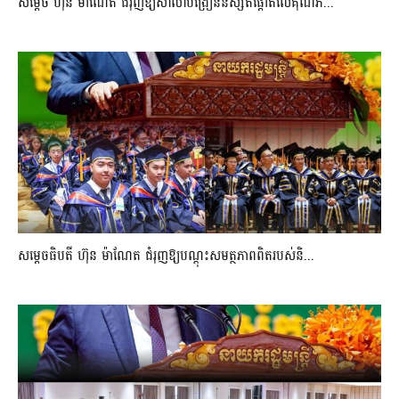
សម្តេច ហ៊ុន ម៉ាណែត ជំរុញឱ្យសាលាបង្រៀននិស្សិតផ្តោតលើគុណភ...
សម្តេចធិបតី ហ៊ុន ម៉ាណែត ជំរុញឱ្យបណ្តុះសមត្ថភាពពិតរបស់និ...