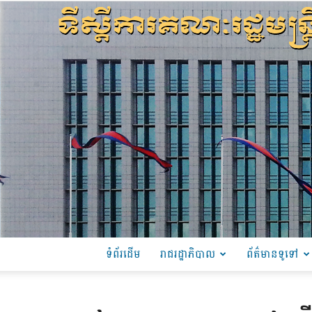
ទំព័រដើម
រាជរដ្ឋាភិបាល
ព័ត៌មានទូទៅ