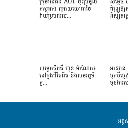
ក្រុមការងារ AOT ចុះប្រមូល
សម្តេច 
ភស្តុតាង ក្រោយយោធាថៃ
ជំរុញឱ្
វាយប្រហារល...
និស្សិត
សម្តេចធិបតី ហ៊ុន ម៉ាណែត៖
អាស៊ាន 
នៅក្នុងជីវិតពិត និងសមរភូមិ
បូកបីប្តេជ
គ្ម...
មុខងារស
អង្គ