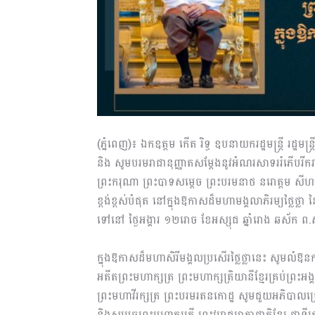
(ភ្នំពេញ)៖ ឯកឧត្តម កើត រិទ្ធ ឧបនាយករដ្ឋមន្ត្រី រដ្ឋមន្ត
និង សូមបរមរាជានុញ្ញាតសម្តែងនូវអំណរសាទររំភើបរីករ
ព្រះករុណា ព្រះបាទសម្តេច ព្រះបរមនាថ នរោត្តម សីហមុ
ខ្ពង់ខ្ពស់បំផុត នៅក្នុងឱកាសដ៏មហាមង្គលាភិរម្យថ្លៃថ្លា 
ទៅនៅ ថ្ងៃអង្គារ ១២រោច ខែអស្សុជ ឆ្នាំរោង ឆស័ក ព
ក្នុងឱកាសដ៏មហាសិរីមង្គលប្រសើរថ្លៃថ្លានេះ សូមលំឱនកាយ
អតីតព្រះមហាក្សត្រ ព្រះមហាក្សត្រិយានីខ្មែរគ្រប់ព្រះអង្
ព្រះមហាវីរក្សត្រ ព្រះបរមរតនកោដ្ឋ សូមជួយអភិបាលប្រោ
និងសម្តេចព្រះមហាក្សត្រី ព្រះវររាជមាតាជាតិខ្មែរ ជាទី