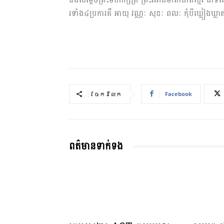
រទាំង៤ប្រការគឺ អាយុ វណ្ណៈ សុខៈ ពលៈ កុំបីឃ្លៀងឃ
Facebook
ចែករំលែក
ពត៌មានទាក់ទង