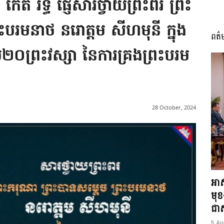
កើត រិទ្ធ ផ្ញើសារថ្វាយព្រះពរ ព្រះ
ះបរមនាថ នរោត្តម សីហមុនី ក្នុង
ពត៌
I
ប២០ព្រះវស្សា នៃការគ្រងព្រះបរម
អង្គ
28 October, 2024
ភាព​
អាស
មុ
ជាស្
5 Au