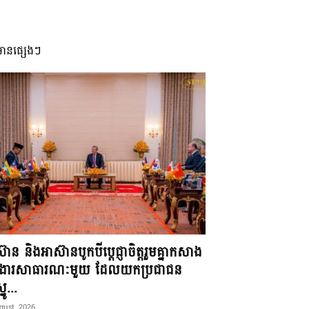
មានផ្សេងៗ
៊ាន និងអាស៊ានបូកបីប្តេជ្ញាចិត្តរួមគ្នាកសាង
ខងារសាធារណៈមួយ ដែលយកប្រជាជន
នូ...
gust, 2026