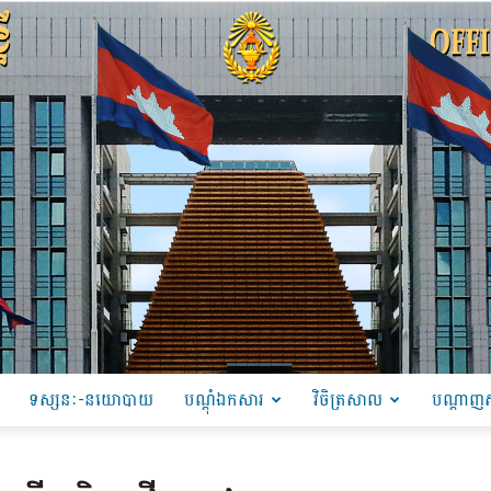
ទស្សនៈ-នយោបាយ
បណ្ដុំឯកសារ
វិចិត្រសាល
បណ្តាញស
PRU