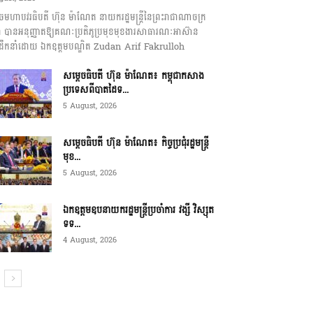
េចមហាបវរធិបតី ហ៊ុន ម៉ាណែត នាយករដ្ឋមន្ត្រីនៃព្រះរាជាណាចក្រ
ុជា បានអនុញ្ញាតឱ្យគណៈប្រតិភូប្រមុខមុខងារសាធារណៈអាស៊ាន
ឹកនាំដោយ ឯកឧត្តមបណ្ឌិត Zudan Arif Fakrulloh
សម្ដេចធិបតី ហ៊ុន ម៉ាណែត៖ កម្ពុជាកសាង
ប្រទេសពីបាតដៃទ...
5 August, 2026
សម្ដេចធិបតី ហ៊ុន ម៉ាណែត៖ កិច្ចប្រជុំរដ្ឋមន្ត្រី
មុខ...
5 August, 2026
ឯកឧត្តមឧបនាយករដ្ឋមន្ត្រីប្រចាំការ វង្សី វិស្សុត
ទទ...
4 August, 2026