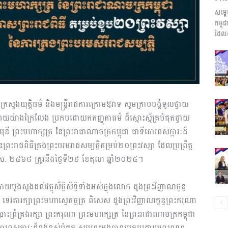
សម្ត
ព័ត៌មាន​
កម្ព
ដែលដ
និង
្រីក្រសួងយុត្តិធម៌ និងមន្ត្រីរាជការក្រោមឱវាទ សូមក្រាបបង្គំទូលថ្វាយ
ាយយ៉ាងក្រៃលែង ប្រកបដោយកតញ្ញុតាធម៌ ដ៏ស្មោះស្ម័គ្របំផុតថ្វាយ
នី ព្រះមហាក្សត្រ នៃព្រះរាជាណាចក្រកម្ពុជា ជាទីគោរពសក្ការៈដ៏
នៃព្រះរាជពិធីគ្រងព្រះបរមរាជសម្បត្តិគម្រប់២០ព្រះវស្សា ដែលប្រព្រឹត្ត
ប្រតិកម្ម
.ស. ២៥៦៨ ត្រូវនឹងថ្ងៃទី២៩ ខែតុលា ឆ្នាំ២០២៤។
បួងសួងដល់វត្ថុស័ក្តិសិទ្ធិទាំងអស់ក្នុងលោក ដួងព្រះវិញ្ញាណក្ខន្ធ
គ ទេវតារក្សាព្រះមហាស្វេតច្ឆត្រ ពិសេស ដួងព្រះវិញ្ញាណក្ខន្ធព្រះករុណា
រហ័ស
ះព្រំគ្រងរក្សា ព្រះករុណា ព្រះមហាក្សត្រ នៃព្រះរាជាណាចក្រកម្ពុជា
គោរពសក្ការៈដ៏ខ្ពង់ខ្ពស់បំផុត សូមព្រះអង្គបានប្រកបដោយព្រះពុទ្ធព