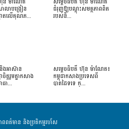
ហ៊ុន ម៉ាណែត
សម្តេចធិបតី ហ៊ុន ម៉ាណែត
យសាលាបង្រៀន
ជំរុញឱ្យបណ្តុះសមត្ថភាពពិត
ផ្តោតលើគុណភ...
របស់និ...
និងអាស៊ាន
សម្ដេចធិបតី ហ៊ុន ម៉ាណែត៖
្ញាចិត្តរួមគ្នាកសាង
កម្ពុជាកសាងប្រទេសពី
ាធា...
បាតដៃទទេ ក្...
ភាពពត៌មាន និងប្រតិកម្មរហ័ស