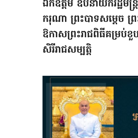
ឯកឧត្តម ឧបនាយករដ្ឋមន្ត្រី 
ករុណា ព្រះបាទសម្តេច ព្រ
ឱកាសព្រះរាជពិធីគម្រប់ខួ
សិរីរាជសម្បត្តិ