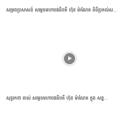
សម្រងប្រសាសន៍ សម្ដេចមហាបវរធិបតី ហ៊ុន ម៉ាណែត ពិធីប្រគល់ស...
សុន្ទរកថា របស់ សម្ដេចមហាបវរធិបតី ហ៊ុន ម៉ាណែត ក្នុង សន្ន...