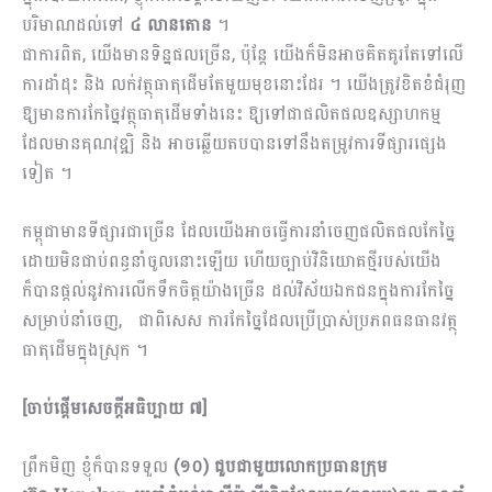
បរិមាណដល់ទៅ
៤ លានតោន
។
ជាការពិត, យើងមានទិន្នផលច្រើន, ប៉ុន្តែ យើងក៏​មិនអាចគិតគូរតែទៅលើ
ការដាំដុះ និង លក់វត្ថុធាតុដើមតែមួយមុខនោះដែរ ។ យើងត្រូវខិតខំជំរុញ
ឱ្យមានការកែច្នៃវត្ថុធាតុដើមទាំងនេះ ឱ្យទៅជាផលិតផលឧស្សាហកម្ម
ដែលមានគុណវុឌ្ឍិ និង អាចឆ្លើយតបបាន​ទៅនឹង​តម្រូវការទីផ្សារផ្សេង
ទៀត ។
កម្ពុជាមានទីផ្សារជាច្រើន ដែលយើង​អាចធ្វើការនាំចេញផលិតផលកែច្នៃ
ដោយមិនជាប់ពន្ធនាំចូលនោះ​ឡើយ ហើយច្បាប់វិនិយោគថ្មីរបស់យើង
ក៏បានផ្តល់នូវការលើកទឹកចិត្តយ៉ាងច្រើន ដល់វិស័យឯកជនក្នុងការកែច្នៃ
សម្រាប់នាំចេញ, ជាពិសេស ការកែច្នៃដែលប្រើប្រាស់ប្រភពធនធានវត្ថុ
ធាតុដើមក្នុងស្រុក ។
[
ចាប់ផ្តើមសេចក្តីអធិប្បាយ ៧
]
ព្រឹកមិញ ខ្ញុំក៏បានទទួល
(១០) ជួបជាមួយលោកប្រធានក្រុម