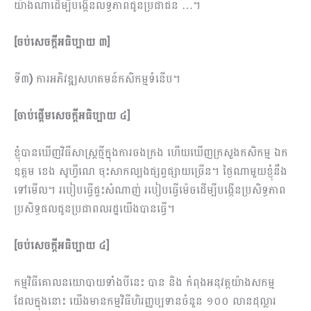
យ៉ាងណាដើម្បីបង្កើនលទ្ធភាពជូនប្រជាជន …។
[ចប់សេចក្តីអធិប្បាយ ៣]
ទី៣
)
ការអភិវឌ្ឍសហគមន៍កសិកម្មទំនើប។
[ចាប់ផ្តើមសេចក្តីអធិប្បាយ ៤]
ខ្ញុំបានឃើញវិធីសាស្រ្តថ្មីក្នុងការចងក្រង ហើយឃើញក្រសួងកសិកម្ម ឯក
ឧត្តម ខេង សូហ្វីណេ ចុះសាកល្បងផ្សព្វផ្សាយច្រើន។ ថ្ងៃណាមួយខ្ញុំនឹង
ទៅមើល។ របៀបធ្វើផ្ទះសំណាញ់ របៀបធ្វើម៉េចដើម្បីបង្កើនប្រសិទ្ធភាព
ប្រសិទ្ធផលជូនប្រជាពលរដ្ឋយើងបានធ្វើ។
[ចប់សេចក្តីអធិប្បាយ ៤]
កម្មវិធីគោលនយោបាយទាំងបីនេះ បាន និង​ កំពុង​អនុវត្តយ៉ាងសកម្ម
ដែលក្នុងនោះ យើងមាន​កម្មវិធីហិរញ្ញប្បទានចំនួន ១០០ លានដុល្លារ