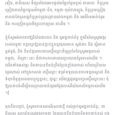
ទៀត, ជាពិសេស ទីផ្សារដែលអាចផ្តល់​តម្លៃបន្ថែមខ្ពស់ តាមរយៈ​ កិច្ចព្រម
ព្រៀងពាណិជ្ជកម្ម​សេរីកម្ពុជា-ចិន, កម្ពុជា-កូរ៉េខាងត្បូង​, កិច្ចព្រមព្រៀង
ភាពជាដៃគូសេដ្ឋកិច្ចគ្រប់ជ្រុងជ្រោយរវាងកម្ពុជា និង អេមីរ៉ាតអារ៉ាប់រួម
និង ការជ្រៀតចូលទីផ្សារហាឡាល ជាដើម ។
ខ្ញុំ​ក៏សូម​អំពាវនាវឱ្យវិស័យឯកជន និង តួអង្គពាក់ព័ន្ធ ក្នុងវិស័យស្រូវអង្ករ
របស់កម្ពុជា បន្តរក្សាឱ្យបានខ្ជាប់ខ្ជួន​នូវគុណភាព ស្តង់ដារ និង ស្ថិរភាព
ផ្គត់ផ្គង់, និង ខិតខំ​ជួយ​ការពារ​កេរ្តិ៍ឈ្មោះដ៏ល្អប្រពៃនៃស្រូវអង្កររបស់
កម្ពុជា, ពីព្រោះ នេះ គឺ​ជា​ការការពារ​ផលប្រយោជន៍រួម​របស់​យើង ។
យើងទាំងអស់គ្នា ពិតជាបាន​ខិតខំ​ប្រឹងប្រែង​​ខ្លាំងណាស់ ហើយប្រើពេល
យូរណាស់ នៅក្នុង​កសាង កេរ្តិ៍ឈ្មោះ​ ទម្រាំទទួលបាន​ការទទួលស្គាល់ និង
ទំនុកចិត្តដូចពេលបច្ចុប្បន្ននេះ,​ ដូច្នេះ យើងត្រូវរួមគ្នារក្សាកេរ្តិ៍ឈ្មោះ​នេះ កុំ​
ឱ្យ​បាត់បង់ដើម្បីផលប្រយោជន៍យូរអង្វែងរបស់វិស័យកសិកម្មរបស់យើង
។]
មុននឹងបញ្ចប់, ខ្ញុំសូមកោត​សរសើរ​សាជាថ្មី​ ដល់គ្រប់តួអង្គពាក់ព័ន្ធ, ជា
ពិសេស សហព័ន្ធស្រូវអង្ករកម្ពុជា ដែលបានខិតខំយកចិត្តទុកដាក់ខ្ពស់ ក្នុង