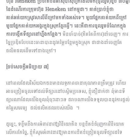
ហ៊ុន
Heneken
ប្រចាំតំបន់អាស៊ីប៉ាស៊ីហ្វិកដែលមក(ចូលរួម)ខួប ៣០ឆ្នាំ
នៃដំណើរការក្រុមហ៊ុន
Heneken
នៅកម្ពុជា។ គាត់ប្រាប់ខ្ញុំថា
គាត់អត់យកស្រូវសាលីពីក្រៅមកទាំងអស់ទេ។ មួយផ្នែកគាត់យកពីក្រៅ
មួយផ្នែកគាត់យកអង្ករក្នុងស្រុកខ្មែរធ្វើ។ នេះគឺជាការចូលរួមចំណែកក្នុង
ការបង្កើតទីផ្សារនៅហ្នឹងកន្លែង។
មិនចាំបាច់(គិតតែពីការ)នាំចេញ។ ការ
ច្នៃប្រ​ឌិតបែបនេះធានាបាននូវតម្លៃបន្ថែមក្នុងស្រុក ជាជាងនាំចេញតែ
ផលិតផលដើមទៅខាងក្រៅ។
[
ចប់សេចក្តីអធិប្បាយ ៧
]
នៅពេលដែលវិស័យឯកជនមានលទ្ធភាពធានាគុណភាពត្រឹមត្រូវ ហើយ​
អាច​ជ្រៀតចូលទៅដល់ទីផ្សារនៅ​បស្ចិមប្រទេស, ខ្ញុំ​ជឿជាក់ថា ពុំមានទី
ផ្សារណា​ដែល​យើង​ចូលពុំចុះនោះទេ ដរាបណាយើងទទួលបាន​នូវ​ការ​ផ្តល់
តម្លៃសមរម្យ ដល់​ផលិតផលរបស់យើង ។
ដូច្នេះ, ទន្ទឹមនឹង​ការ​អំពាវនាវឱ្យ​វិនិយោគិន បន្ត​ខិតខំ​ជំរុញការវិនិយោគ
លើការកែច្នៃ, ខ្ញុំ​ក៏សូម​អំពាវនាវឱ្យ​មាន​ការ​ខិតខំ​ជ្រៀតចូលទីផ្សារដទៃ