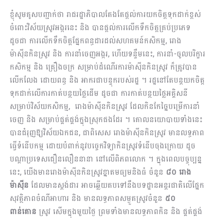
ខ្ញុំ​សូមគូសបញ្ជាក់ថា រាជរដ្ឋាភិបាលតែងតែផ្តល់ការ​យកចិត្តទុកដាក់ខ្ពស់
ចំពោះ​វិស័យស្រូវអង្ករនេះ និង បានផ្តល់​ការ​លើកទឹកចិត្តគ្រប់ប្រភេទ
ដូចជា ការលើកទឹកចិត្តផ្នែកពន្ធដារដល់សហគមន៍កសិកម្ម, រោង
ម៉ាស៊ីនកិនស្រូវ និង ការនាំចេញអង្ករ, ហើយទន្ទឹមនេះ, ការនាំ-ចូលបរិក្ខារ
កសិកម្ម និង គ្រឿងចក្រ សម្រាប់ដំណើរការម៉ាស៊ីនកិនស្រូវ ក៏​ត្រូវបាន
លើកលែង ដោយពន្ធ និង អាករជាបន្ទុករបស់រដ្ឋ ។ រដ្ឋនៅតែបន្តយកចិត្ត
ទុកដាក់លើការកាត់បន្ថយថ្លៃដើម ដូចជា ការកាត់បន្ថយថ្លៃអគ្គិសនី
សម្រាប់វិស័យកសិកម្ម, រោងម៉ាស៊ីនកិនស្រូវ ដែលកិនកែច្នៃបម្រើការនាំ
ចេញ និង សម្រាប់ផ្គត់ផ្គង់ក្នុងស្រុកផងដែរ ។ គោលនយោបាយទាំងនេះ
បានជំរុញឱ្យវិស័យឯកជន, ជាពិសេស រោងម៉ាស៊ីនកិនស្រូវ មានលទ្ធភាព
ធ្វើទំនើបកម្ម ដោយបំពាក់នូវបច្ចេកវិទ្យាកិនស្រូវទំនើប​ចុងក្រោយ ដូច
បណ្តាប្រទេសជឿនលឿន​នានា នៅលើពិភពលោក ។ ក្នុងពេល​បច្ចុប្បន្ន
នេះ, យើងមាន​​រោងម៉ាស៊ីនកិនស្រូវខ្នាតមធ្យមនិងធំ ចំនួន
៨០ រោង
ម៉ាស៊ីន
ដែលមានស្តង់ដារ អាចឆ្លើយតបទៅនឹងបទដ្ឋានអន្តរជាតិលើផ្នែក
សុវត្ថិភាពចំណីអាហារ និង មានលទ្ធភាពសម្ងួតស្រូវចំនួន
៥០
ពាន់តោន
ស្រូវ សើមក្នុងមួយថ្ងៃ ព្រមទាំងមានលទ្ធភាពកិន និង ផ្គត់ផ្គង់