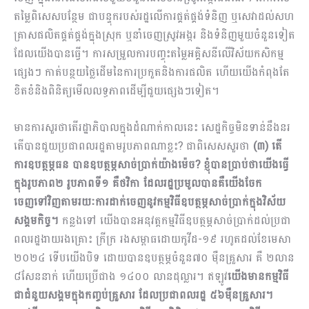
តម្លៃពិសេសបន្ថែម ជាបន្ទុករបស់រដ្ឋលើការផ្គត់ផ្គង់ទំនិញ ឬសេវាដល់សហ
គ្រាសផលិតផ្គត់ផ្គង់ក្នុងស្រុក ឬនាំចេញស្រូវអង្ករ និងទំនិញមួយចំនួនទៀត
ដែលយើងបានធ្វើ។ ការសម្រួលការបញ្ចុះតម្លៃអគ្គិសនីលើវិស័យកសិកម្ម
ផ្សេងៗ កាត់បន្ថយថ្លៃដើមនៃការប្រ​កួតនិងការផលិត ហើយយើងកំពុងតែ
ខិតខំនិងពិនិត្យមើលលទ្ធភាពដើម្បីជួយផ្សេងៗទៀត។
មានការសួរថាតើរដ្ឋាភិបាលក្នុងដំណាក់កាលនេះ សេដ្ឋកិច្ចមិនទាន់នឹងនរ
តើបានជួយប្រជាពលរដ្ឋតាមរូបភាពណាខ្លះ? ជាពិសេសសួរថា
(៣) តើ
ការឧបត្ថម្ភធន បានឧបត្ថម្ភសាច់ប្រាក់យ៉ាងម៉េច? ខ្ញុំបានប្រាប់ថាយើងធ្វើ
ក្នុងរូបភាព២ រូបភាពទី១ គឺថវិកា ដែលរដ្ឋប្រមូលបានគឺយើងចែក
ចេញទៅវិញតាមរយៈការដាក់ចេញនូវកម្មវិធីឧបត្ថម្ភសាច់ប្រាក់ក្នុងវិស័យ
សង្គមកិច្ច។
កន្លងទៅ យើងបានអនុវត្តកម្មវិធីឧបត្ថម្ភសាច់ប្រាក់ដល់ប្រជា
ពលរដ្ឋងាយរងគ្រោះ ក្រីក្រ រងសម្ពាធដោយកូវីដ-១៩ រហូតដល់ខែមេសា
២០២៤ ទើបយើងបិទ ដោយបានឧបត្ថម្ភចំនួន៧០ ម៉ឺនគ្រួសារ គឺ ២លាន
៨សែននាក់ ហើយប្រើជាង ១៤០០ លានដុល្លារ។ ឥឡូវ
យើងមានកម្មវិធី
ជាជំនួយសង្គមក្នុងកញ្ចប់គ្រួសារ ដែលប្រជាពលរដ្ឋ ៥៦ម៉ឺនគ្រួសារ។