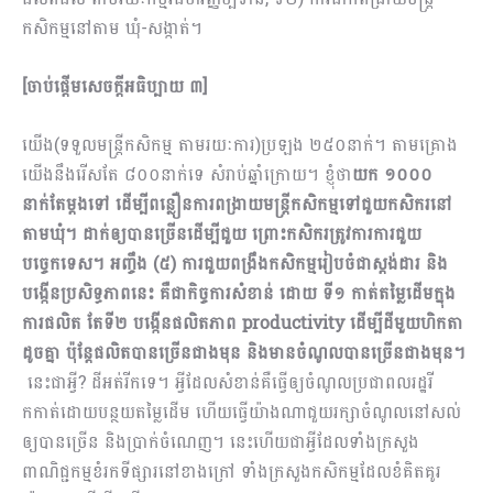
កសិកម្មនៅតាម​ ឃុំ-សង្កាត់។
[ចាប់ផ្តើមសេចក្តីអធិប្បាយ ៣]
យើង(ទទួលមន្ត្រីកសិកម្ម តាមរយៈការ)ប្រឡង ២៥០នាក់។ តាមគ្រោង
យើងនឹងរើសតែ ៨០០នាក់ទេ សំរាប់ឆ្នាំក្រោយ។ ខ្ញុំថា
យក ១០០០
នាក់តែម្តងទៅ ដើម្បីពន្លឿនការពង្រាយមន្រ្តីកសិកម្មទៅជួយកសិករនៅ
តាមឃុំ។ ដាក់ឲ្យបានច្រើនដើម្បីជួយ ព្រោះកសិករត្រូវការការជួយ
បច្ចេកទេស។ អញ្ចឹង
(៥) ការជួយពង្រឹងកសិ​កម្មរៀបចំជាស្តង់ដារ និង
បង្កើនប្រសិទ្ធភាពនេះ គឺជាកិច្ចការសំខាន់ ដោយ
ទី១ កាត់តម្លៃដើមក្នុង
ការផលិត តែទី២ បង្កើនផលិតភាព
productivity ដើម្បីដីមួយហិកតា
ដូចគ្នា ប៉ុន្តែផលិតបានច្រើនជាងមុន និងមានចំ​ណូលបានច្រើនជាងមុន។
នេះជាអ្វី?​ ដីអត់រីកទេ។ អ្វីដែលសំខាន់គឺធ្វើឲ្យចំណូលប្រជាពលរដ្ឋរី
កកាត់ដោយបន្ថយតម្លៃដើម ហើយធ្វើយ៉ាងណាជួយរក្សាចំណូលនៅសល់
ឲ្យបានច្រើន និងប្រាក់ចំណេញ។​​ នេះហើយជាអ្វីដែលទាំងក្រសួង
ពាណិជ្ជកម្មខំរកទីផ្សារនៅខាងក្រៅ ទាំងក្រសួងកសិកម្មដែលខំគិតគូរ