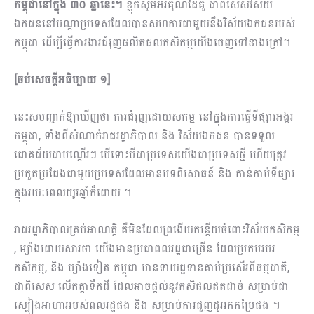
កម្ពុជានៅក្នុង ៣០ ឆ្នាំនេះ។
ខ្ញុំក៏សូមអរគុណដៃគូ ជាពិសេសវិស័យ
ឯកជននៅបណ្តាប្រទេសដែលបានសហការជាមួយនឹងវិស័យឯកជនរបស់
កម្ពុជា ដើម្បីធ្វើការងារជំរុញផលិតផលកសិកម្មយើងចេញទៅខាងក្រៅ។
[
ចប់សេចក្តីអធិប្បាយ ១
]
នេះសបញ្ជាក់ឱ្យឃើញថា ការជំរុញ​ដោយ​សកម្ម​ នៅក្នុង​ការ​ធ្វើទីផ្សារអង្ករ
កម្ពុជា, ទាំងពី​សំណាក់​រាជរដ្ឋាភិបាល និង វិស័យឯកជន បានទទួល​
ជោគជ័យជាបណ្តើរៗ បើទោះបីជាប្រទេសយើងជាប្រទេសថ្មី ហើយ​​ត្រូវ​
ប្រកួតប្រជែងជាមួយប្រទេសដែលមានបទពិសោធន៍ និង កាន់កាប់ទីផ្សារ
ក្នុងរយៈពេលយូរឆ្នាំក៏ដោយ​ ។
រាជរដ្ឋាភិបាល​គ្រប់អាណត្តិ គឺមិនដែលព្រងើយកន្តើយចំពោះវិស័យកសិកម្ម​
, ម្យ៉ាងដោយសារថា យើង​មាន​ប្រជាពលរដ្ឋ​ជាច្រើន​ ដែល​ប្រកបរបរ
កសិកម្ម, និង ម្យ៉ាងទៀត កម្ពុជា មានទាយជ្ជទានគាប់ប្រសើរ​ពី​​ធម្មជាតិ,
ជាពិសេស លើ​កត្តា​ទឹកដី ដែល​អាច​ផ្តល់​នូវ​កសិផលឥតដាច់ សម្រាប់ជា
ស្បៀងអាហាររបស់ពលរដ្ឋផង និង សម្រាប់ការជួញដូររកកម្រៃផង ។