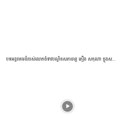
បទអន្តរាគមន៏របស់លោកជំទាវបណ្ឌិតសភាចារ្យ ភឿង សកុណា ក្នុងស...