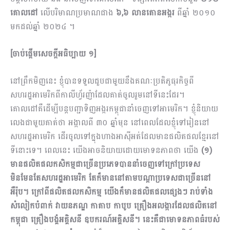
គោលដៅ
លើបរិមាណប្រមាណជាង
៦,៦ លានតោនអង្ករ
ពីឆ្នាំ ២០១០
មកដល់ឆ្នាំ ២០២៤ ។
[
ចាប់ផ្តើមសេចក្តីអធិប្បាយ ១
]
នៅព្រឹកមិញនេះ ខ្ញុំបានទទួលជួបជាមួយនឹងគណៈប្រតិភូធុរកិច្ចពី
សហរដ្ឋអាមេរិកពីកាលីហ្វ័រញ៉ាដែលគាត់ចូលរួមនៅទីនេះដែរ។
គោលដៅគឺដើម្បីបន្តបញ្ជាទិញអង្ករកម្ពុជានាំចេញទៅអាមេរិក។ ខ្ញុំនិយាយ
លេងជា​មួយគាត់ថា អង្កាលពី ៣០ ឆ្នាំមុន នៅពេលដែលខ្ញុំទៅរៀននៅ
សហរដ្ឋអាមេរិក ដើរចូលទៅក្នុងហាងអាស៊ីអត់ដែលមានផលិតផលខ្មែរនៅ
ទីនោះទេ។ ពេលនេះ យើងអាចនិយាយដោយមោទនភាពថា យើង
(១)
មានផលិតផលកសិកម្មជាច្រើនប្រភេទបាននាំចេញទៅក្រៅប្រទេស
មិនមែនតែសហរដ្ឋអាមេរិក តែក៏មាននៅតាមបណ្តាប្រទេសជាច្រើននៅ
អឺរ៉ុប។ ក្រៅពីផលិតផលកសិកម្ម យើងក៏មានផលិតផលផ្សេងៗ រាប់ទាំង
សំលៀកបំពាក់ វាយនភណ្ឌ កាតាប​ កាបូប គ្រឿងអលង្ការដែលផលិតនៅ
កម្ពុជា គ្រឿងបង្គំអគ្គិសនី ឧបករណ៍អគ្គិសនី។ នេះគឺជាមោទនភាពធំរបស់