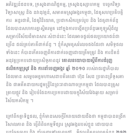
អភិវឌ្ឍន៍ជនបទ, ក្រសួងពាណិជ្ជកម្ម, ក្រសួងឧស្សាហកម្ម បច្ចេកវិទ្យា
វិទ្យាសាស្ត្រ និង នវានុវត្តន៍, សមាគមស្រូវអង្ករកម្ពុជា, ដៃគូសហប្រតិបត្តិ
ការ អន្តរជាតិ​, ដៃគូវិនិយោគ, ប្រជា​កសិករគ្រប់រូប និង ដៃគូពាក់ព័ន្ធ
ដែល​បានសហការគ្នាស្អិតរមួត នៅក្នុង​ការបង្កើត​ប្រព័ន្ធអេកូឡូស៊ីដ៏ល្អ
សម្រាប់វិស័យ​ដ៏មាន​សារៈសំខាន់នេះ​ ដែល​អាចផ្តល់​ផល​ប្រយោជន៍ជា
ច្រើន ដល់​គ្រប់ភាគីពាក់ព័ន្ធ ។ ខ្ញុំ​ក៏សូម​គូសរំលេចផងដែរថា សមិទ្ធផល
ទាំងនេះ ក៏បាន​កើត​ចេញពីការដាក់ចេញដោយ​ត្រឹមត្រូវ​ និង ការខិតខំ​
អនុវត្តប្រកបដោយប្រសិទ្ធភាព​​នូវ
គោលនយោបាយ​​ស្តីពីការជំរុញ
ផលិតកម្មស្រូវ និង ការនាំចេញអង្ករ ឆ្នាំ ២០១០
របស់រាជរដ្ឋាភិបាល
ដែលមាន សម្តេចអគ្គមហាសេនាបតីតេជោ ហ៊ុន សែន ប្រធានព្រឹទ្ធសភា
និង ជា​អតីតនាយករដ្ឋមន្ត្រីនៃព្រះរាជាណាចក្រកម្ពុជា ដែលបានត្រួស
ត្រាយផ្លូវ​ និង រៀបចំផែនការប្រកប​ដោយចក្ខុវិស័យវែងឆ្ងាយ​ សម្រាប់​
វិស័យកសិកម្ម ។
ក្រៅពី​កត្តាទិន្នផល, ខ្ញុំ​ក៏មាន​សេចក្តីរីករាយដោយដឹងថា កម្ពុជាបាន​ពង្រីក
វិសាលភាព និង ធ្វើ​ពិពិធកម្ម​ទីផ្សារ ស្រូវអង្កររបស់ខ្លួន ដោយ​បាន
បន្តចែកចាយ និង នាំចេញទៅគោលដៅ ទីផ្សារពិភពលោកចំនួន
២១២