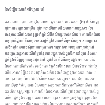
[
ចាប់ផ្តើមសេចក្តីអធិប្បាយ ២
]
គោលនយោបាយនេះត្រូវបានយកចិត្តទុកដាក់ ជាពិសេស
(២) ដាក់ចេញ
នូវការអនុគ្រោះជាច្រើន ក្នុងនោះយើងអាចនិយាយដោយត្រួសៗ (ថា
មាន)ការលើកលែងពន្ធប្រចាំឆ្នាំលើដីកសិកម្មរបស់កសិករ។ ការលើកលែង
ពន្ធប្រចាំឆ្នាំលើដីសម្បទានសេដ្ឋកិច្ចដែលពាក់ព័ន្ធកសិកម្ម។ សហគ្រាស
កសិកម្មដែលអាចសុំការអនុគ្រោះតាមគម្រោងមានលក្ខណៈគ្រប់គ្រាន់
អនុគ្រោះពន្ធអាករលើតម្លៃបន្ថែមជាបន្ទុករបស់រដ្ឋលើការនាំចូល និងការ
ផ្គត់ផ្គង់ទំនិញមួយចំនួនដូចជាជី ពូជដំនាំ ចំណីសត្វផ្សេងៗ។
ការលើក
លែងអាករលើតម្លៃបន្ថែមលើការផ្គត់ផ្គង់ផលិតផលកសិកម្មមិនទាន់កែច្នៃ
ហើយអាណត្តិថ្មីនេះ រាជរដ្ឋាភិបាលក៏បន្តដាក់ចេញនូវគោលនយោ​បាយ​
អនុគ្រោះជាច្រើនទៅដល់វិស័យកសិកម្ម ការព្យួរទុក ការបង់ប្រាក់រំដោះ
ពន្ធលើប្រាក់ចំណូលដល់សហគ្រាសប្រកបអជីវកម្មក្នុងវិស័យកសិកម្ម ក្នុង
នោះក៏មានស្រូវអង្ករ។ ការលើកលែងអាករលើតម្លៃបន្ថែមជាបន្ទុករបស់រដ្ឋ
លើការផ្គត់ផ្គង់ទំនិញ ឬសេវាដល់សហគ្រាសផលិតផ្គត់ផ្គង់ក្នុងស្រុកនិងនាំ
ចេញ ក្នុងនោះផលិត​ផលមួយចំនួនដែលមានស្រូវអង្ករផងដែរ។ អាករលើ