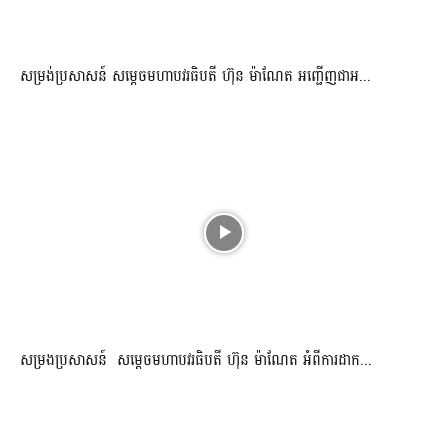
សម្រង់ប្រសាសន៍ សម្ដេចមហាបវរធិបតី ហ៊ុន ម៉ាណែត អញ្ជើញជាអ...
សម្រងប្រសាសន៍ សម្ដេចមហាបវរធិបតី ហ៊ុន ម៉ាណែត អំពីការដាក...