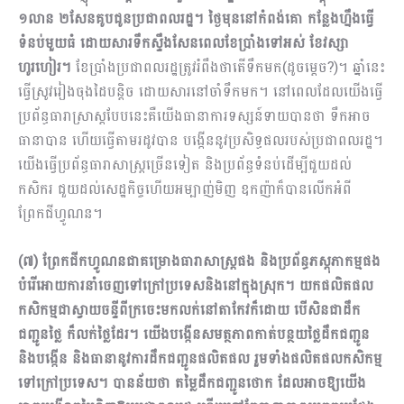
១លាន ២សែនគូបជូនប្រជាពលរដ្ឋ។ ថ្ងៃមុននៅកំពង់គោ កន្លែងហ្នឹងធ្វើ
ទំនប់មួយធំ ដោយសារទឹកស្ទឹងសែនពេលខែប្រាំងទៅអស់ ខែវស្សា
ហូរហៀរ។
ខែប្រាំងប្រជាពលរដ្ឋត្រូវរំពឹងថាតើទឹកមក(ដូចម្តេច?)។ ឆ្នាំនេះ
ធ្វើស្រូវរៀងចុងដៃបន្តិច ដោយសារនៅចាំទឹកមក។ នៅពេលដែលយើងធ្វើ
ប្រព័ន្ធធារាសា្រស្តបែបនេះគឺយើងធានាការទស្សន៍ទាយបានថា ទឹកអាច
ធានាបាន ហើយធ្វើតាមរដូវបាន បង្កើននូវប្រសិទ្ធផលរបស់ប្រ​ជាពលរដ្ឋ។
យើងធ្វើប្រព័ន្ធធារាសាស្រ្តច្រើនទៀត និងប្រព័ន្ធទំនប់ដើម្បីជួយដល់
កសិករ ជួយដល់សេដ្ឋកិច្ចហើយអម្បាញ់មិញ ឧកញ៉ាក៏បានលើកអំពី
ព្រែកជីហ្វូណន។
(៧) ព្រែកជីកហ្វូណនជាគម្រោងធារាសាស្រ្តផង និងប្រព័ន្ធភស្តុភាកម្មផង
បំរើអោយការនាំចេញទៅក្រៅប្រ​ទេសនិងនៅក្នុងស្រុក។ យកផលិតផល
កសិកម្មជាស្វាយចន្ទីពីក្រចេះមកលក់នៅតាកែវក៏ដោយ បើសិនជាដឹក
ជញ្ជូនថ្លៃ ក៏លក់ថ្លៃដែរ។ យើងបង្កើនសមត្ថភាពកាត់បន្ថយថ្លៃដឹកជញ្ជូន
និងបង្កើន និងធានានូវការដឹកជញ្ជូនផលិតផល រួមទាំងផលិតផលកសិកម្ម
ទៅក្រៅប្រទេស។ បានន័យថា តម្លៃដឹកជញ្ជូនថោក ដែលអាចឱ្យយើង