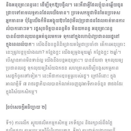
និងអនុគ្រោះពន្ធនេះ ដើម្បីទុកឱ្យបង្វិល។ នេះគឺជាអ្វីដែលខ្ញុំបានឆ្លើយជូន
ជ្រាបទៅតាមលទ្ធភាពដែលយើងមាន។ ប្រទេសកម្ពុជាមិនមែនប្រទេស
អ្នកមានទេ ប៉ុន្តែយើងក៏មិនអង្គុយឱបដៃ(មើល)ប្រជាជនដែលគាត់មានការ
លំបាកនោះទេ។ រដ្ឋសុខចិត្តបានពន្ធតិច មិនយកពន្ធ អនុ​គ្រោះពន្ធ
បានន័យថាលុយពន្ធអត់ចូលមកទេ ទុកនៅក្នុងហោប៉ាវប្រជាពលរដ្ឋនៅ
ក្នុងពេលលំបាក
។ យើងនឹងបន្តពិនិត្យវាយតម្លៃជាប្រចាំថា តើការអនុគ្រោះ
នេះត្រូវបន្តឬយ៉ាងណា? កន្លែងខ្លះ យើងឲ្យម្តងមួយឆ្នាំ កន្លែងខ្លះ ២ឆ្នាំ។
បើស្ថានភាពមិនទាន់ល្អ យើងនឹងបន្តអនុគ្រោះ។ បានន័យថា ទុកលុយឲ្យ
ប្រជាពលរដ្ឋ ទុកលុយឲ្យវិស័យឯកជន សហគ្រាសដើម្បីបង្កសកម្មភាព
សេដ្ឋកិច្ចតទៅទៀត។ នេះគឺជាការឧបត្ថម្ភរបស់រដ្ឋ។ ក្រៅពីនោះ ក្នុង
អាណត្តិទី ៧ រាជរដ្ឋាភិបាលបានកំណត់ចេញនូវអាទិភាពចំនួន ៣ផងដែរ
ក្នុងវិស័យកសិកម្ម។
[ចប់សេចក្តីអធិប្បាយ ២]
ទី​១) ការលើក ស្ទួយផលិតកម្មកសិកម្ម រកទីផ្សារ និងរក្សាលំនឹងថ្លៃ
ផលិតផល តាមរយៈកម្មវិធីហិរញ្ញប្បទាន, ទី២) ការដាក់ពង្រាយមន្ត្រី