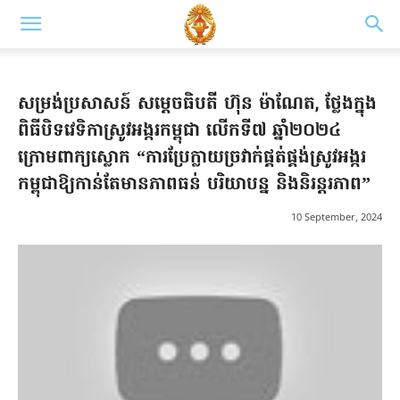
សម្រង់ប្រសាសន៍ សម្តេចធិបតី ហ៊ុន ម៉ាណែត, ថ្លែងក្នុង​
ពិធី​បិទ​វេទិកាស្រូវអង្ករកម្ពុជា លើកទី៧ ឆ្នាំ២០២៤
ក្រោមពាក្យស្លោក “ការប្រែ​ក្លាយ​ច្រវាក់​ផ្គត់​ផ្គង់ស្រូវអង្ករ
កម្ពុជាឱ្យកាន់តែមានភាពធន់ បរិយាបន្ន និងនិរន្តរភាព”
10 September, 2024