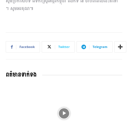
សូមប្រកាសបិទ វេទិកាស្រូវអង្ករកម្ពុជា លើកទី ៧ ចាប់ពីពេលនេះតទៅ
។ សូមអរគុណ‌‌‌៕
Facebook
Twitter
Telegram
ពត៌មានទាក់ទង