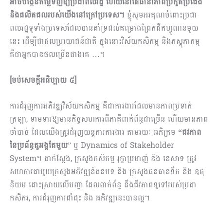
អាចបង្កើនតម្លៃទិញឱ្យប្រជាពលរដ្ឋ ហើយនៅតែធានាភាពប្រកួតប្រជែង
និងផលិតផលរបស់យើងនៅក្រៅប្រទេស។
ខ្ញុំសូមអរគុណចំពោះប្រជា
ពលរដ្ឋទូទាំងប្រទេសដែលបានគាំទ្រដល់គម្រោងព្រែកជីកហ្វូណនមួយ
នេះ ដើម្បីជាផលប្រយោជន៍ជាតិ ក្នុងនោះវិស័យកសិកម្ម និងភស្តុភាកម្ម
គឺជាអ្នកបានផលច្រើនជាងគេ …។
[ចប់សេចក្តីអធិប្បាយ ៥]
ការជំរុញការអភិវឌ្ឍវិស័យកសិកម្ម គឺជាការងារដែលមាន​ភាពប្រទាក់
ក្រឡា, ទាមទារ​ឱ្យ​មានកិច្ចសហការពី​ភាគីពាក់ព័ន្ធជាច្រើន ហើយ​មាន​ភាព
ចាំបាច់ ​ដែល​យើង​ត្រូវ​ជំរុញ​យន្តការ​ការងារ តាមរយៈ អភិក្រម
“
ជវភាព
នៃប្រព័ន្ធតួអង្គតែមួយ
” ឬ Dynamics of Stakeholder
System។ ជាក់ស្តែង, ក្រសួងកសិកម្ម រុក្ខាប្រមាញ់ និង នេសាទ ត្រូវ​
សហការ​ជាមួយ​ក្រសួងអភិវឌ្ឍន៍ជនបទ និង ក្រសួងធនធានទឹក និង ឧតុ
និយម ដោះស្រាយលើបញ្ហា ដែលពាក់ព័ន្ធ នឹង​ជីវភាពទូទៅរបស់​ប្រជា
កសិករ, ការជំរុញការដាំដុះ និង អភិវឌ្ឍនេះបានល្អ។