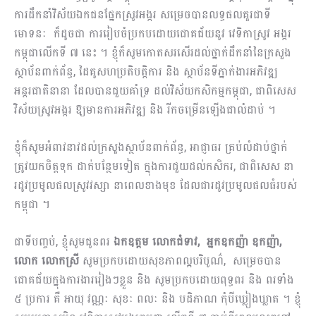
ការដឹកនាំវិស័យឯកជនផ្នែកស្រូវអង្ករ សម្រេចបានលទ្ធផល​គួរជាទី
មោទនៈ ក៏ដូចជា ការរៀបចំ​ប្រកបដោយ​ជោគជ័យនូវ វេទិកាស្រូវ អង្ករ
កម្ពុជាលើកទី ៧ នេះ ។ ខ្ញុំក៏​សូមកោតសរសើរដល់ថ្នាក់ដឹកនាំនៃក្រសួង
ស្ថាប័ន​ពាក់ព័ន្ធ, ដៃគូសហប្រតិបត្តិការ និង ស្ថាប័នទីភ្នាក់​ងារ​អភិវឌ្ឍ
អន្តរជាតិនានា ដែលបានជួយគាំទ្រ ដល់វិស័យកសិកម្មកម្ពុជា, ជាពិសេស
វិស័យស្រូវអង្ករ ឱ្យមានការអភិវឌ្ឍ និង រីកចម្រើនឡើងជាលំដាប់ ។
ខ្ញុំ​ក៏​សូមអំពាវនាវដល់ក្រសួងស្ថាប័នពាក់ព័ន្ធ, អាជ្ញាធរ គ្រប់លំដាប់ថ្នាក់
ត្រូវយកចិត្តទុក ដាក់បន្ថែមទៀត ក្នុងការជួយដល់កសិករ, ជាពិសេស នា​
រដូវប្រមូលផលស្រូវវស្សា នាពេលខាងមុខ ដែលជារដូវប្រមូលផលធំរបស់
កម្ពុជា ។
ជាទី​បញ្ចប់, ខ្ញុំ​សូមជូនពរ
ឯកឧត្តម លោកជំទាវ, អ្នកឧកញ៉ា ឧកញ៉ា,
លោក លោកស្រី
សូមប្រកប​ដោយ​សុខភាពល្អបរិបូណ៌, សម្រេចបាន
ជោគជ័យក្នុង​ការងាររៀងៗខ្លួន និង សូមប្រកបដោយ​ពុទ្ធពរ និង ពរទាំង
៥ ប្រការ គឺ ឤយុ វណ្ណៈ សុខៈ ពលៈ និង បដិភាណ កុំបីឃ្លៀងឃ្លាត ។ ខ្ញុំ