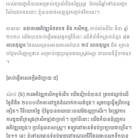
របស់រាជរដ្ឋាភិបាលសម្រាប់រក្សាលំនឹងតម្លៃស្រូវ ដែលពីឆ្នាំទៅពេលជួប
វិស័យឯកជននោះ ខ្ញុំបានដាក់ចេញនូវកញ្ចប់ថវិកានេះ។
តាមរយៈ
ធនាគារអភិវឌ្ឍន៍ជនបទ និង កសិកម្ម,
ចាប់តាំងពីខែ មីនា ឆ្នាំ
២០២៤ យើងបាន​ចាប់​ផ្តើមអនុវត្តកម្មវិធីនេះ ​លើ​ទំហំទឹកប្រាក់ចំនួន
៤០
លានដុល្លារ
ដែល​សម្រេចគោលការណ៍បាន
២៨ លានដុល្លារ
និង គ្រោង
បន្ថែមហិរញ្ញប្បទាន សម្រាប់រដូវប្រមូលផលស្រូវវស្សា នាពេលដ៏ខ្លីខាងមុខ​
។
[ចាប់ផ្តើមសេចក្តីអធិប្បាយ ៥]
សំរាប់
(៦) ការអភិវឌ្ឍកសិកម្មទំនើប យើងរៀបចំបាន៨ គ្របដណ្តប់លើ
ផ្ទៃដីជិត ២០០០ហិកតានៅក្នុងដំណាក់កាលដំបូង។ សូមបន្តធ្វើឲ្យរីកបន្ត
ទៀត។ វិនិយោគថ្លៃ ប៉ុន្តែបានផលរយៈពេលវែងល្អប្រសើរ។ តែត្រូវការ
ការជួយពីក្រសួង(កសិកម្ម)ជាប្រចាំ។ ក្រៅពីនោះ យើងក៏បានជំរុញការ
អភិវឌ្ឍផ្សេងៗ ប្រព័ន្ធធារាសាស្រ្ត។ ឥឡូវនៅមានទំនប់ប្រឡាយជាច្រើន។
ខែ១១ នេះ ខ្ញុំទៅសម្ពោធទំនប់មួយនៅមណ្ឌលគិរីដែលអាចស្តុកទឹកបាន