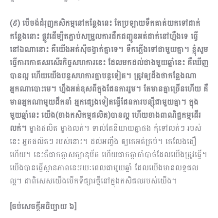
(៩)
បើចង់ជំរុញកសិកម្មនៅកន្លែងនេះ តែប្រឡាយទឹកគាត់យកទៅដាក់
កន្លែងនោះ ផ្លូវដើម្បីតភ្ជាប់សម្រួលការដឹកជញ្ជូនអត់ដាក់នៅហ្នឹងទេ ធ្វើ
នៅឯណានោះ គឺយើងអត់ស៊ីចង្វាក់គ្នាទេ។ ទឹកភ្លើងទៅជាមួយគ្នា។ ខ្ញុំសូម
ធ្វើការកោតសរសើរកិច្ចសហការនេះ ដែលមកដល់ជាងមួយឆ្នាំនេះ គឺឃើញ
បានល្អ ហើយយើងបន្តសហការគ្នាបន្តទៀត។ ត្រូវឲ្យដឹងថាកន្លែងណា
អ្នកណាបោះមេ។ ហ្នឹងអត់ខុសពីក្នុងផែន​ការរួម។ តែមានគ្នាច្រើនហើយ គឺ
មានអ្នកណាមួយដឹកនាំ អ្នកផ្សេងទៀតធ្វើផែនការបន្ស៊ីជាមួយគ្នា។ ក្នុង​
មួយឆ្នាំនេះ យើង(ខាងកសិកម្មផលិត)បានល្អ ហើយខាងពាណិជ្ជកម្មដើរ
លក់។
ម្ខាងផលិត ម្ខាងលក់។ ទាល់តែនិយាយគ្នាផង កុំទៅលក់ៗ របស់
នេះ អ្នកផលិតៗ របស់នោះ។ ដល់អញ្ចឹង ឲ្យគេអត់គ្រប់។ គេលែងជឿ
ហើយ។ នេះគឺជាកត្តាសត្យានុម័ត ហើយជាកត្តាចាំបាច់ដែលយើងត្រូវធ្វើ។
យើងបានធ្វើស្ថានភាពនេះរយៈពេលជាមួយឆ្នាំ ដែលយើងមានលទ្ធផល
ល្អ។ ជាពិសេសយើងបើកទីផ្សារថ្មីនៅក្នុងកសិផលរបស់យើង។
[
ចប់សេចក្តីអធិប្បាយ ៦
]