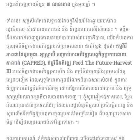
អង្ករនាំចេញបានចំនួន
៣ លានតោន
ក្នុងមួយឆ្នាំ ។
ទាំងនេះ សុទ្ធសឹងតែជាលទ្ធផល​នៃ​ចក្ខុវិស័យដ៏​វែងឆ្ងាយរបស់រាជ
រដ្ឋាភិបាល សំដៅធានា​​ភាពធន់ និង និរន្តរភាពរបស់វិស័យនេះ ។ ទន្ទឹម
នឹងការដាក់ចេញនូវគោលនយោបាយរបស់រាជរដ្ឋាភិបាល, យើង​ក៏មានការ
ចូលរួមពីទីភ្នាក់ងារអភិវឌ្ឍរបស់ប្រទេសនានា ជាក់ស្តែង ​ដូចជា
កម្មវិធី
ភាពជាដៃគូកម្ពុជា
–
អូស្ត្រាលី សម្រាប់ការអភិវឌ្ឍសេដ្ឋកិច្ចប្រកបដោយ
ភាពធន់ (
CAPRED)
,
កម្មវិធីអភិវឌ្ឍ
Feed The Future-Harvest
III
របស់ទីភ្នាក់ងារអភិវឌ្ឍអាមេរិក និង កម្មវិធី​ជាមួយនឹងប្រទេសដៃគូ
ផ្សេងៗទៀត ដែលសុទ្ធតែ​ជា​ការរួមចំណែក​ដ៏មានសារៈសំខាន់ ក្នុងការ
ជំរុញ​ការអភិវឌ្ឍវិស័យ​កសិកម្ម ដោយផ្អែកលើ​គោលនយោបាយ និង យុទ្ធ
សាស្ត្រ​ដែល​រាជរដ្ឋាភិបាលបាន​ដាក់ចេញ ។ ខ្ញុំ​សូមឆ្លៀតឱកាសនេះ, ថ្លែង
អំណរគុណដល់ប្រទេសដៃគូ ដែល​បាន​ផ្តល់នូវកិច្ចសហប្រតិបត្តិការល្អ និង
សូមលើកទឹកចិត្ត​ឱ្យ​មានការ​ចូលរួម​កាន់តែ​ច្រើន​ទៀត ពីបណ្តាប្រទេសជា
មិត្ត ដើម្បី​ផលប្រយោជន៍ទៅវិញទៅមក ។
ក្នុងរបាយការណ៍, ខ្ញុំ​ក៏កត់សម្គាល់ឃើញថា យើងនៅនាំចេញស្រូវ ក្នុង