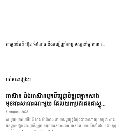
សម្តេចធិបតី ហ៊ុន ម៉ាណែត នឹងអញ្ជើញបំពេញទស្សនកិច្ច ការងារ...
ពត៌មានផ្សេងៗ
អាស៊ាន និងអាស៊ានបូកបីប្តេជ្ញាចិត្តរួមគ្នាកសាង
មុខងារសាធារណៈមួយ ដែលយកប្រជាជនជាស្នូ...
5 August, 2026
សម្តេចមហាបវរធិបតី ហ៊ុន ម៉ាណែត នាយករដ្ឋមន្ត្រីនៃព្រះរាជាណាចក្រកម្ពុជា បាន
អនុញ្ញាតឱ្យគណៈប្រតិភូប្រមុខមុខងារសាធារណៈអាស៊ាន ដែលដឹកនាំដោយ ឯកឧត្តម