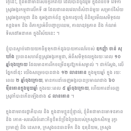
ថ្ងៃនេះ, ខ្ញុំពិតជាមានសេចក្តីរីករាយ ដែលបាន​ចូលរួម​ ក្នុង​ពិធីបិទ វេទិកា
ស្រូវអង្ករកម្ពុជាលើកទី​ ៧ ដែល​ជាពេលវេលាដ៏សំខាន់មួយ សម្រាប់វិស័យ
ស្រូវអង្ករកម្ពុជា និង តួអង្គពាក់ព័ន្ធ ​ក្នុងការជួបជុំ ពិនិត្យមើលសមិទ្ធផល
កន្លងមក​ និង ពិភាក្សាអំពីបញ្ហាប្រឈម, កាលានុវត្តភាព និង កំណត់
ទិសដៅអនាគត ក្នុងវិស័យនេះ ។
ខ្ញុំ​បាន​ស្តាប់ដោយ​យកចិត្តទុកដាក់នូវ​របាយការណ៍របស់
ឧកញ៉ា ចាន់ សុ
ឃាំង
ប្រធានសហព័ន្ធស្រូវអង្ករកម្ពុជា, អំពីសមិទ្ធផលក្នុងរយៈពេល
១០
ឆ្នាំចុងក្រោយ
ដែល​មានការរីកចម្រើនគួរឱ្យកត់សម្គាល់ ។ ជាក់ស្តែង, លើ​
ផ្នែកដាំដុះ យើងសម្រេចបានជាង
១២ លានតោន
ក្នុងមួយឆ្នាំ ក្នុង រយៈ
ពេល
២ ឆ្នាំចុងក្រោយ
, មាន​ការ​នាំចេញអង្ករបានប្រមាណជាង
៦០
ម៉ឺនតោនក្នុងមួយឆ្នាំ
ក្នុងរយៈពេល
៥ ឆ្នាំចុងក្រោយ
, ហើយ​ការនាំចេញ
ស្រូវក៏​បានកើនឡើងជាង
៤ លានតោន
។
ក្នុងនាមរាជរដ្ឋាភិបាល និង ក្នុងនាមខ្លួនខ្ញុំផ្ទាល់, ខ្ញុំ​ពិតជាមានមោទនភាព
និង កោត-សរសើរ​ចំពោះកិច្ចខិតខំប្រឹងប្រែង​របស់ក្រសួង​កសិកម្ម​ រុក្ខា
ប្រមាញ់ និង នេសាទ, ក្រសួងធនធានទឹក និង ឧតុនិយម, ក្រសួង