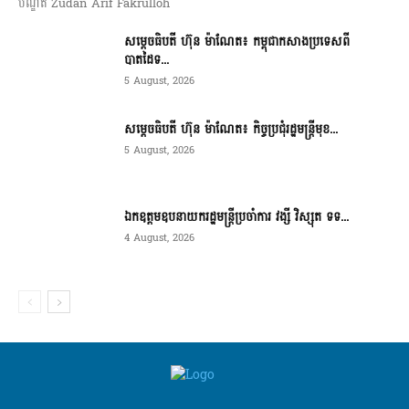
បណ្ឌិត Zudan Arif Fakrulloh
សម្ដេចធិបតី ហ៊ុន ម៉ាណែត៖ កម្ពុជាកសាងប្រទេសពី
បាតដៃទ...
5 August, 2026
សម្ដេចធិបតី ហ៊ុន ម៉ាណែត៖ កិច្ចប្រជុំរដ្ឋមន្ត្រីមុខ...
5 August, 2026
ឯកឧត្តមឧបនាយករដ្ឋមន្ត្រីប្រចាំការ វង្សី វិស្សុត ទទ...
4 August, 2026