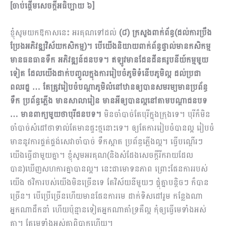
[
ចាប់ផ្តើមសេចក្តីអធិប្បាយ ៦
]
ខ្ញុំសូមយកឱកាសនេះ អរគុណទៅដល់
(៨) ក្រសួងពាក់ព័ន្ធ(ដល់ការប្រឹង
ប្រែង
អភិវឌ្ឍវិស័យកសិកម្ម)។ បើយើងនិយាយពាក់ព័ន្ធផ្ទាល់មានកសិកម្ម
មានធនធានទឹក អភិវឌ្ឍន៍ជនបទ។ ឥឡូវមានដែនដីនគរូបនីយ៍កម្មមួយ
ទៀត ដែលយើងដាក់បញ្ចូលក្នុងការរៀបចំភូមិទំនើបភូមិល្អ ដល់​ប្រជា
ពលរដ្ឋ … តែត្រូវរៀបចំបណ្តាភូមិលំនៅឋានឲ្យបានសមរម្យមានប្រព័ន្ធ
ទឹក ប្រព័ន្ធភ្លើង មានសាលារៀន មានអីឲ្យបានល្អនៅតាមបណ្តាជនបទ
… មានពាក្យមួយថាបុរីជនបទ។
មិនចាំបាច់តែបុរីក្នុងក្រុងទេ។ បុរីក៏មិន
ចាំបាច់សំដៅថាទាល់តែមានផ្ទះថ្មនោះទេ។ ឲ្យតែការរៀបចំបានល្អ រៀបចំ
មាននូវការផ្គត់ផ្គង់សេវាចាំបាច់ ទឹកស្អាត ប្រព័ន្ធភ្លើងល្អ។ ធ្វើបណ្តើរៗ
យើងធ្វើជាមួយគ្នា។ ខ្ញុំសូមអរគុណ(និងសំដែងសេចក្តីរីករាយដែល
បាន)ឃើញសហការគ្នាបានល្អ។ នេះជាមោទនភាព ព្រោះផែនការរបស់
យើង ថវិការបស់យើងមិនច្រើនទេ តែវិស័យនីមួយៗ ផ្គុំគ្នាបន្តិចៗ ក៏បាន
ច្រើន។ បើប្រើច្រើនហើយមានផែនការមេ ដាក់ទិសដៅរួម កន្លែងណា
អ្នកណាដឹកនាំ ហើយប៉ុន្មានទៀតអ្នកណាគាំទ្រគឺល្អ កុំឲ្យធ្វើមេទាំងអស់
គ្នា។ តែមេទាំងអស់គ្នាពិបាកហើយ។