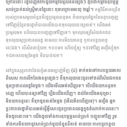
ក្រៅពីនោះ រដ្ឋចេញថវិកាជួយកម្មវិធីមូលនិធិផ្សេងៗ ដូចជាកម្មវិធីឧបត្ថម្ភ
សាច់ប្រាក់ដល់ស្រ្តីមានផ្ទៃពោះ កុមារក្រោមអាយុ ២ឆ្នាំ។
កម្មវិធីភាគច្រើន
របស់ប្រទេសមួយចំនួនគឺរដ្ឋប្រមូលពន្ធមក ក៏យកមួយផ្នែកនៃពន្ធបញ្ចេញ
ទៅវិញប៉ុន្តែរាជរដ្ឋាភិបាលយើងបានទុកលុយនេះឲ្យគាត់។ យើងអត់
ប្រមូលមក ហើយបានបញ្ចេញទៅវិញទេ។ ទុកលុយឲ្យវិស័យឯកជន
ទុកលុយឲ្យប្រជាពលរដ្ឋ តាមរយៈការមិនយកពន្ធ ឬការបន្ថយពន្ធ
នេះឯង។ បើសិនជាខ្ញុំយក ១០០មក ហើយខ្ញុំឲ្យ ១៥ទៅវិញ អញ្ចឹងខ្ញុំទុក
១៥ភាគរយឲ្យតែម្តង មិនបាច់យក។
នៅក្នុងសុន្ទរកថាដែលខ្ញុំអានអម្បាញ់មិញ​
(៤) ទាក់ទងទៅការបន្ថយអាករ
ពិសេស ការលើកលែងពន្ធផ្សេងៗ គឺទុកលុយនេះជូនទៅដល់វិស័យឯកជន
ជូនប្រជាពលរដ្ឋតែម្តង។ យើងមើលអត់ឃើញទេ។ បើយើងយកពន្ធមក
ពេញ ហើយបានឲ្យទៅវិញ ហ្នឹងយើងឃើញ។ ដល់តែយើងអនុគ្រោះ
មិនយកពន្ធនេះ គឺទុកជូនគាត់តែម្តង (មើលមិនឃើញទេ)។ អញ្ចឹង អ្នក
ខ្លះថារាជរដ្ឋាភិបាលអត់ធ្វើអ្វីសោះជូនប្រជាពលរដ្ឋក្នុងដំណាក់កាលនេះ។
មិនដូចនោះទេ។ យើងជួយទាំងការឧបត្ថម្ភសាច់ប្រាក់ បញ្ជូនទៅវិញ រួម
ទាំងការមិនយកនូវសាច់ប្រាក់មួយចំនួនពីគាត់ តាមរយៈការបន្ធូរបន្ថយ