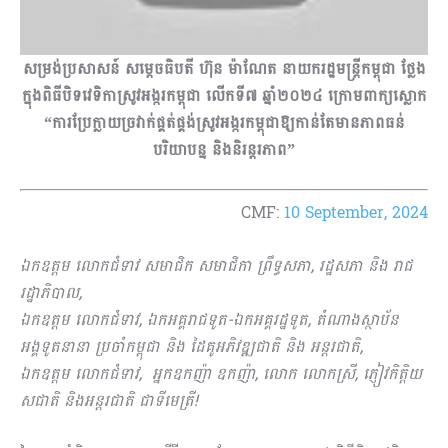
សម្រង់ប្រសាសន៍ សម្តេចធិបតី ហ៊ុន ម៉ាណែត នាយករដ្ឋមន្ត្រីកម្ពុជា ថ្លែង
ក្នុង​ពិធី​បិទ​វេទិកាស្រូវអង្ករកម្ពុជា លើកទី៧ ឆ្នាំ២០២៤ ក្រោមពាក្យស្លោក
“ការប្រែ​ក្លាយ​ច្រវាក់​ផ្គត់​ផ្គង់ស្រូវអង្ករកម្ពុជាឱ្យកាន់តែមានភាពធន់
បរិយាបន្ន និងនិរន្តរភាព”
CMF:
10 September, 2024
ឯកឧត្តម លោកជំទាវ សមាជិក សមាជិកា ព្រឹទ្ធសភា, រដ្ឋសភា និង រាជ
រដ្ឋាភិបាល,
ឯកឧត្តម លោកជំទាវ, ឯកអគ្គរាជទូត-ឯកអគ្គរដ្ឋទូត, តំណាងស្ថាប័ន
អង្គទូតនានា ប្រចាំកម្ពុជា និង ដៃគូអភិវឌ្ឍជាតិ និង អន្តរជាតិ,
ឯកឧត្តម លោកជំទាវ, អ្នកឧកញ៉ា ឧកញ៉ា, លោក លោកស្រី, ភ្ញៀវកិត្តិយ
សជាតិ និងអន្តរជាតិ ជាទីមេត្រី!