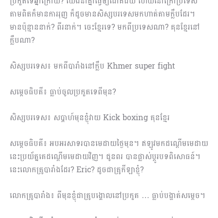
ប្រកួតទេឆ្នាំក្រោយ? យើងនាំគ្នាធ្វើឲ្យជោគជ័យ ហើយ​នៅក្រៅប្រ​ទេស
តាមពិតក៏មានការរុញ ក៏ដូចមានសិស្សបរទេសមកហាត់តាមក្លឹបដែរ។
មានប៉ុន្មាននាក់? ពីរនាក់។ ចេះខ្មែរទេ? មកពីប្រទេសណា? គុនខ្មែរនៅ
ក្លឹបណា?
សិស្សបរទេស៖ មកពីបារាំងនៅក្លឹប Khmer super fight
សម្ដេចធិបតី៖ ធ្លាប់ចូលប្រកួតទេពីមុន?
សិស្សបរទេស៖ សប្ដាហ៍មុនខ្ញុំវាយ Kick boxing គុនខ្មែរ
សម្ដេចធិបតី៖ អបអរសាទរបានមេដាយថ្ងៃមុន។ ឥឡូវមកដណ្ដើមមេដាយ
នេះប្រយ័ត្នគេដណ្ដើមមេដាយវិញ។ ជូនពរ បានផ្លាស់ប្ដូរបទពិសោធន៍។
នេះលោកគ្រូបារាំងដែរ? Eric? ដូចជាគ្រូកីឡាខ្ញុំ?
លោកគ្រូបារាំង៖ ពីមុនខ្ញុំជាគ្រូបង្គោលនៅប្រកួត … ធ្លាប់បង្ហាត់សម្ដេច។