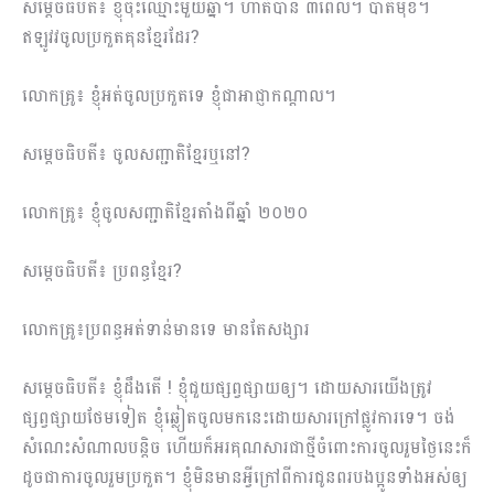
សម្ដេចធិបតី៖ ខ្ញុំចុះឈ្មោះមួយឆ្នាំ។ ហាត់បាន ៣ពេល។ បាត់មុខ។
ឥឡូវវចូលប្រកួតគុនខ្មែរដែរ?
លោកគ្រូ៖ ខ្ញុំអត់ចូលប្រកួតទេ ខ្ញុំជាអាជ្ញាកណ្ដាល។
សម្ដេចធិបតី៖ ចូលសញ្ជាតិខ្មែរឬនៅ?
លោកគ្រូ៖ ខ្ញុំចូលសញ្ជាតិខ្មែរតាំងពីឆ្នាំ ២០២០
សម្ដេចធិបតី៖ ប្រពន្ធខ្មែរ?
លោកគ្រូ៖ប្រពន្ធអត់ទាន់មានទេ មានតែសង្សារ
សម្ដេចធិបតី៖ ខ្ញុំដឹងតើ ! ខ្ញុំជួយផ្សព្វផ្សាយឲ្យ។ ដោយសារយើងត្រូវ
ផ្សព្វផ្សាយថែមទៀត ខ្ញុំឆ្លៀតចូលមកនេះដោយសារក្រៅផ្លូវការទេ។ ចង់
សំណេះសំណាលបន្ដិច ហើយក៏អរគុណសារជាថ្មីចំពោះការចូលរួមថ្ងៃនេះក៏
ដូចជាការចូលរួមប្រកួត។ ខ្ញុំមិនមានអ្វីក្រៅពីការជូនពរបងប្អូនទាំងអស់ឲ្យ