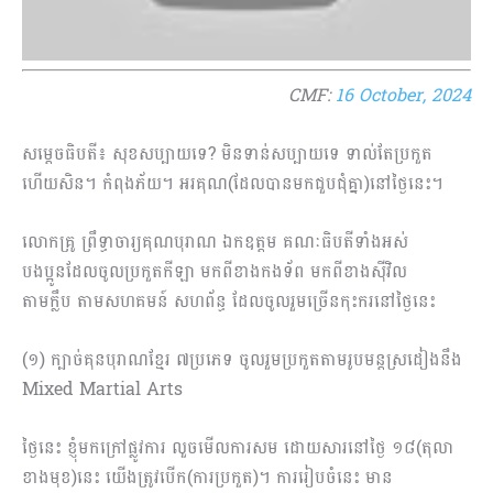
CMF:
16 October, 2024
សម្តេចធិបតី៖ សុខសប្បាយទេ? មិនទាន់សប្បាយទេ ទាល់តែប្រកួត
ហើយសិន។ កំពុងភ័យ។ អរគុណ(ដែលបានមកជួបជុំគ្នា)នៅថ្ងៃនេះ។
លោកគ្រូ ព្រឹទ្ធាចារ្យគុណបុរាណ ឯកឧត្តម គណៈធិបតីទាំងអស់​
បងប្អូនដែលចូលប្រកួតកីឡា មកពីខាងកងទ័ព មកពីខាងស៊ីវិល
តាមក្លឹប តាមសហគមន៍ សហព័ន្ធ ដែលចូលរួមច្រើនកុះករនៅថ្ងៃនេះ
(១) ក្បាច់គុនបុរាណខ្មែរ ៧ប្រភេទ ចូលរួមប្រកួតតាមរូបមន្តស្រដៀងនឹង
Mixed Martial Arts
ថ្ងៃនេះ ខ្ញុំមកក្រៅផ្លូវការ លួចមើលការសម ដោយសារនៅថ្ងៃ ១៨(តុលា
ខាងមុខ)នេះ យើងត្រូវបើក(ការប្រ​កួត)។ ការរៀបចំនេះ មាន