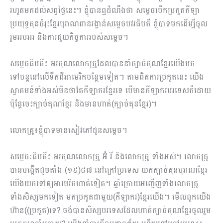
រហូតមកដល់សព្វថ្ងៃនេះ។​ ខ្ញុំបានឮដំណឹងថា សម្តេចបើកប្រកួតកីឡា
ប្រយុទ្ធគុនចំរុះខ្មែរបុរាណពានរង្វាន់សម្តេច​បវរធិបតី ខ្ញុំបាទមកដើម្បីចូល
រួមអបអរ និងការជួយកិច្ចការរបស់សម្ដេច។
សម្ដេចធិបតី៖ អរគុណលោកគ្រូដែលបាននាំក្បាច់គុណខ្មែរយើងមក
ទៅបន្ដនៅលើទឹកដីអាមេរិកបន្ថែមទៀត។ ​តាមពិតការប្រកួតនេះ យើង
ស្វាគមន៍ទាំងអស់មិនថាតែកីឡាករខ្មែរទេ បើមានកីឡាករបរទេសក៏ដោយ​
ប៉ុន្ដែចេះក្បាច់គុណខ្មែរ និងមានហាត់(ក្បាច់គុនខ្មែរ)។
លោកគ្រូ៖ខ្ញុំបាទមានសៀវភៅជូនសម្ដេច។
សម្ដេចៈធិបតី៖ អរគុណលោកគ្រូ អ៊ំ រី និងលោកគ្រូ ទាំងអស់។ លោកគ្រូ
បានបង្កើតដូចតាំង (១៩)៨៧ នៅក្រៅប្រទេស យកក្បាច់គុនបុរាណខ្មែរ
យើងយកទៅឲ្យអាមេរិកហាត់ទៀត។ ឆ្នាំក្រោយអញ្ជើញ​ទាំងលោកគ្រូ
ទាំងសិស្សមកទៀត មកប្រកួតជាមួយ(កីឡាករ)ខ្មែរយើង។ មើលពួកយើង
ហ៊ាន((ប្រកួត)ទេ? ចង់បានសិស្សបរទេសដែលហាត់ក្បាច់គុណខ្មែរចូលរួម