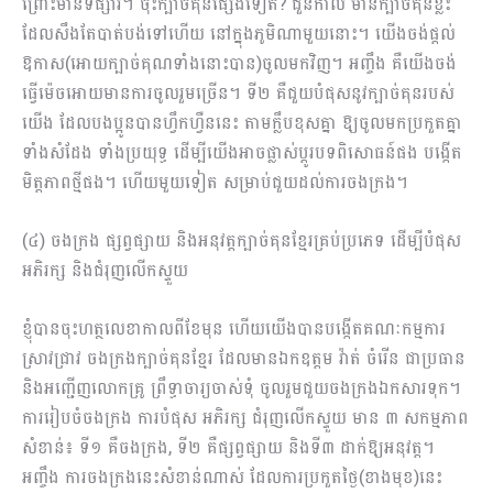
ព្រោះមានទីផ្សារ។ ចុះក្បាច់គុនផ្សេងទៀត? ជួនកាល មានក្បាច់គុនខ្លះ
ដែលសឹងតែបាត់បង់ទៅហើយ នៅក្នុងភូមិណាមួយនោះ។ យើងចង់ផ្តល់
ឱកាស(អោយក្បាច់គុណទាំងនោះបាន)ចូលមកវិញ។ អញ្ចឹង គឺយើងចង់
ធ្វើម៉េចអោយមានការចូលរួមច្រើន។ ទី២ គឺជួយបំផុសនូវក្បាច់គុនរបស់
យើង ដែលបងប្អូនបានហ្វឹកហ្វឺននេះ តាមក្លឹបខុសគ្នា ឱ្យចូលមកប្រកួតគ្នា
ទាំងសំដែង ទាំងប្រយុទ្ធ ដើម្បីយើងអាចផ្លាស់ប្ដូរបទពិសោធន៍ផង បង្កើត
មិត្តភាពថ្មីផង។ ហើយមួយទៀត សម្រាប់ជួយដល់ការចងក្រង។
(៤) ចងក្រង ផ្សព្វផ្សាយ និងអនុវត្តក្បាច់គុនខ្មែរគ្រប់ប្រភេទ ដើម្បីបំផុស
អភិរក្ស និងជំរុញលើកស្ទួយ
ខ្ញុំបានចុះហត្ថលេខាកាលពីខែមុន ហើយយើងបានបង្កើតគណៈកម្មការ
ស្រាវជ្រាវ ចងក្រងក្បាច់គុនខ្មែរ ដែលមានឯកឧត្តម វ៉ាត់ ចំរើន ជាប្រធាន
និងអញ្ជើញលោកគ្រូ ព្រឹទ្ធាចារ្យចាស់ទុំ ចូលរួមជួយចងក្រងឯកសារទុក។
ការរៀបចំចងក្រង ការបំផុស អភិរក្ស ជំរុញលើកស្ទួយ មាន ៣ សកម្មភាព
សំខាន់៖ ទី១ គឺចងក្រង, ទី២ គឺផ្សព្វផ្សាយ និងទី៣ ដាក់ឱ្យអនុវត្ត។
អញ្ចឹង ការចងក្រងនេះសំខាន់ណាស់ ដែលការប្រកួតថ្ងៃ(ខាងមុខ)នេះ