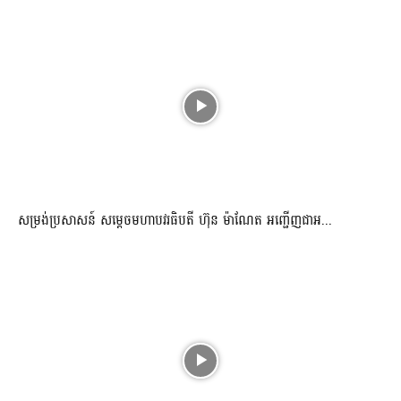
សម្រង់ប្រសាសន៍ សម្ដេចមហាបវរធិបតី ហ៊ុន ម៉ាណែត អញ្ជើញជាអ...