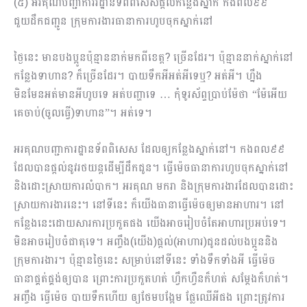
(៥) អរគុណបញ្ជាការរដ្ឋានទ័ពពិសេសផ្តល់កន្លែងស្នាក់ កងពល៩៩
ជួយដឹកជញ្ជូន ក្រុមការងារធានាការហូបចុកស្នាក់នៅ
ថ្ងៃនេះ មានបងប្អូនប៉ុន្មាននាក់មកពីខេត្ត? ច្រើនដែរ។ ប៉ុន្មាននាក់ស្នាក់នៅ
កន្លែងទាហាន? ក៏ច្រើនដែរ។ បាយទឹកអីអត់អីទេឬ?​ អត់អី។ ហ្នឹង
មិនមែនអត់មានអីហូបទេ អត់បញ្ហាទេ … កុំទូរស័ព្ទប្រាប់ម៉ែថា “ម៉ែអើយ
គេចាប់(ចូលធ្វើ)ទាហាន”។ អត់ទេ។
អរគុណបញ្ជាការដ្ឋានទ័ពពិសេស ដែលឲ្យកន្លែងស្នាក់នៅ។ កងពល៩៩
ដែលបានផ្ដល់នូវរថយន្តដើម្បីដឹកជូន។ ធ្វើម៉េចធានាការហូបចុកស្នាក់នៅ
និងដោះស្រាយការលំបាក។ អរគុណ មករា និងក្រុមការងារដែលបានដោះ
ស្រាយការងារនេះ។ នៅទីនេះ ក៏យើងធានាធ្វើម៉េចឲ្យមានអាហារ។ នៅ
កន្លែងនេះដោយ​សារការប្រកួតផង យើងអាចរៀបចំតែអាហារប្រអប់ទេ។
មិនអាចរៀបចំជាតុទេ។ អញ្ចឹង(យើង)ផ្ដល់(អាហារ)ជូនដល់បងប្អូននិង
ក្រុមការងារ។ ប៉ុន្មានថ្ងៃនេះ សម្រាប់នៅទីនេះ ទាំងទឹកទាំងអី ធ្វើម៉េច
ធានាផ្គត់ផ្គង់ឲ្យបាន ព្រោះការប្រកួតហត់ ហ្វឹកហ្វឺនក៏ហត់ សម្ដែងក៏ហត់។
អញ្ចឹង ធ្វើម៉េច បាយទឹកហើយ ឲ្យថែមបង្អែម ផ្លែឈើអីផង ព្រោះត្រូវការ