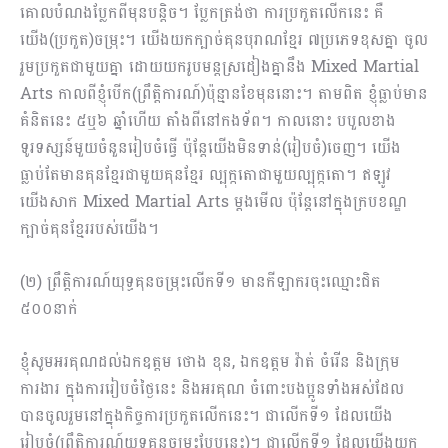
គោលបំណងប្លែកពីមុនបន្តិច។ ប្លែកត្រង់ថា ការប្រកួតលើកនេះ គឺ
យើង(ប្រកួត)ចម្រុះ។ យើងយកក្បាច់គុនបុរាណខ្មែរ ៧ប្រភេទខុសគ្នា ចូល
រួមប្រកួតជាមួយគ្នា ដោយយករូបមន្តស្រដៀង​គ្នានឹង Mixed Martial
Arts កាលពីខ្ញុំបើក(ព្រឹត្តិការណ៍)ប៉ុន្មានខែមុននោះ។ តាមពិត ខ្ញុំធ្លាប់មាន
គំនិតនេះ ៥ឬ៦ ឆ្នាំហើយ តាំងពីនៅកងទ័ព។ កាលនោះ បបួលខាង
ទូរទស្សន៍មួយចំនួនរៀបចំធ្វើ ប៉ុន្តែយើងមិនទាន់(រៀបចំ)ចេញ។ យើង
ធ្លាប់តែមានគុនខ្មែរជាមួយគុនខ្មែរ ល្បុក្កតោជាមួយល្បុក្កតោ។ ឥឡូវ
យើងសាក Mixed Martial Arts ម្តងមើល ប៉ុន្តែនៅក្នុងក្របខណ្ឌ
ក្បាច់គុនខ្មែររបស់យើង។
(២) ព្រឹត្តិការណ៍យុទ្ធគុនចម្រុះលើកទី១ មានកីឡាករចុះឈ្មោះជិត
៥០០នាក់
ខ្ញុំសូមអរគុណដល់ឯកឧត្តម ថោង ខុន, ឯកឧត្តម វ៉ាត់ ចំរើន និងក្រុម
ការងារ ក្នុងការរៀបចំថ្ងៃនេះ និងអរគុណ ចំពោះបងប្អូនទាំងអស់ដែល
បានចូលរួមនៅក្នុងកិច្ចការប្រកួតលើកនេះ។ ជាលើកទី១ ដែលយើង
រៀបចំ(ព្រឹត្តិការណ៍យុទ្ធគុនចម្រុះបែបនេះ)។ ជាលើកទី១ ដែលយើងយក