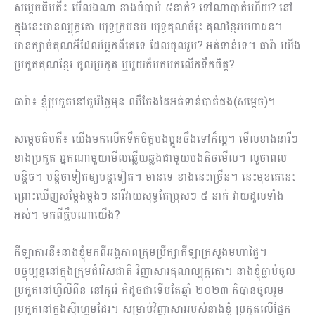
សម្តេចធិបតី៖ មើលឯណា ខាងចំបាប់ ៥នាក់? ទៅណាបាត់ហើយ? នៅ
ក្នុងនេះមានល្បុក្កតោ យុទ្ធក្រមខម យុទ្ធគុណចំរុះ គុណខ្មែរមហាជន។
មានក្បាច់គុណអីដែលប្លែកពីគេទេ ដែលចូលរួម? អត់ទាន់ទេ។ ធារ៉ា យើង
ប្រកួតគុណខ្មែរ ចូលប្រកួត ឬមួយក៏មកមកលើកទឹកចិត្ត?
ធារ៉ា៖ ខ្ញុំប្រកួតនៅកូរ៉េថ្ងៃមុន ឈឺកែងដៃអត់ទាន់បាត់ផង(សម្តេច)។
សម្តេចធិបតី៖ យើងមកលើកទឹកចិត្តបងប្អូនចឹងទៅក៏ល្អ។ មើលខាងនារីៗ
ខាងប្រកួត អ្នកណាមួយមើលឆ្លើយឆ្លងជាមួយបងតិចមើល។ លួចពេល
បន្តិច។ បន្តិចទៀតឲ្យបន្តទៀត។ មានទេ ខាងនេះច្រើន។ នេះមុខគេនេះ
ព្រោះឃើញសម្តែងម្តងៗ នារីវាយសុទ្ធតែប្រុសៗ ៥ នាក់ វាយដួលទាំង
អស់។ មកពីក្លឹបណាយើង?
កីឡាការនី៖នាងខ្ញុំមកពីអង្គភាពក្រុមប្រឹក្សាកីឡាក្រសួងមហាផ្ទៃ។
បច្ចុប្បន្ននៅក្នុងក្រុមជំរើសជាតិ វិញ្ញាសារគុណល្បុក្កតោ។ នាងខ្ញុំធ្លាប់ចូល
ប្រកួតនៅហ្វីលីពីន នៅកូរ៉េ ក៏ដូចជាទើបតែឆ្នាំ ២០២៣ ក៏បានចូលរួម
ប្រកួតនៅក្នុងស៊ីហ្គេមដែរ។ សម្រាប់វិញ្ញាសាររបស់នាងខ្ញុំ ប្រកួតលើផ្នែក