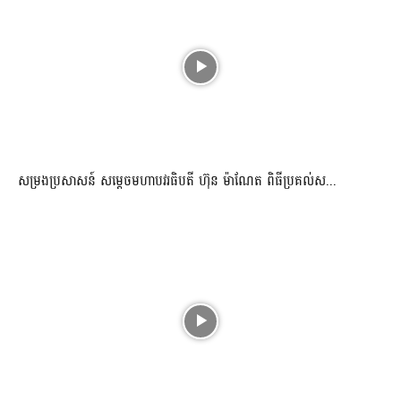
សម្រងប្រសាសន៍ សម្ដេចមហាបវរធិបតី ហ៊ុន ម៉ាណែត ពិធីប្រគល់ស...