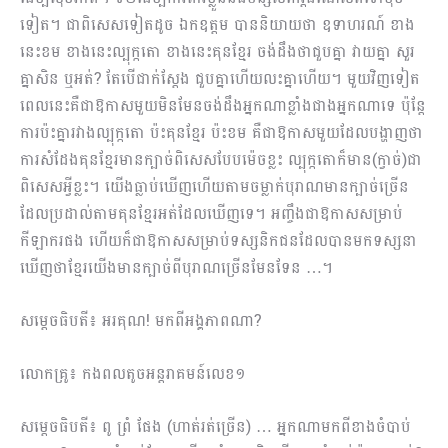
ទៀត។ ជាពិសេសទៀតដូច ឯកឧត្តម បាននិយាយថា ឧទាហរណ៍ ខាង
នេះខម ខាងនេះល្បុក្កតោ ខាងនេះគុនខ្មែរ ចង់ដឹងថាជួបគ្នា វាយគ្នា សួរ
គ្នាសិន ឬអត់? តែបើជាក់ស្តែង ជួបគ្នាហើយលះគ្នាហើយ។ មួយវិញទៀត
ពេលនេះគឺជាឱកាសមួយមិនមែនចង់ដឹងអ្នកណាខ្លាំងជាងអ្នកណាទេ ប៉ុន្តែ
ការប៉ះគ្នារវាងល្បុក្កតោ ប៉ះគុនខ្មែរ ប៉ះខម គឺជាឱកាសមួយដែលបង្ហាញថា
ការសំដែងគុនខ្មែរមានក្បាច់ពិសេសបែបម៉េចខ្លះ ល្បុក្កតោក៏មាន(ក្វាច់)ជា
ពិសេសអ្វីខ្លះ។ យើងធ្លាប់ឃើញហើយតាមចម្លាក់បុរាណមានក្បាច់ច្រើន
ដែលប្រដាល់តាមគុនខ្មែរអត់ដែលឃើញទេ។ អញ្ចឹងជាឱកាសសម្រាប់
កីឡាករផង ហើយក៏ជាឱកាសសម្រាប់ទស្សនិកជនដែលបានមកទស្សនា
ឃើញថាខ្មែរយើងមានក្បាច់ពីបុរាណច្រើនមែនទែន …។
សម្តេចធិបតី៖ អរគុណ! មកពីអង្គភាពណា?
លោកគ្រូ៖ កងពលតូចអន្តរាគមន៍លេខ១
សម្តេចធិបតី៖ ពូ ព្រំ ផែង (ហាត់រត់ច្រើន) … អ្នកណាមកពីខាងចំបាប់