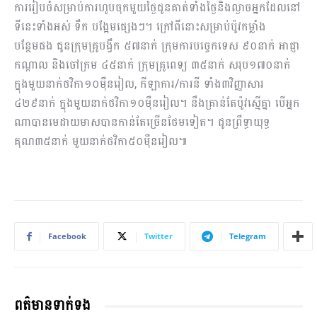
ការរៀបចំសម្រាប់ការហូបចុកមួយថ្ងៃជូនគាត់ទាំងថ្ងៃនិងល្ងាចអ្នកដែលនៅ
ទីនេះទាំងអស់ ទឹក បង្អែមផ្សេងៗ។ ក្រៅពីនោះសម្រាប់ប៉ូវកម្លាំង
បន្ថែមផង ជូនក្រុមគ្រូបង្វឹក ៥៧នាក់ ក្រុមការបច្ចេកទេស ៩០នាក់ អាជ្ញា
កណ្ដាល និងចៅក្រម ៤៥នាក់ ក្រុមគ្រូពេទ្យ ៣៥នាក់ សរុប១៧០នាក់
ក្នុងមួយនាក់ថវិកា១០ម៉ឺនរៀល, ​កីឡាការ/ការនី ទាំង៣វិញ្ញាសារ
៤២៩នាក់ ក្នុងមួយនាក់ថវិកា១០ម៉ឺនរៀល។ ​នឹងគ្រាន់តែប៉ូវស្មើគ្នា បើអ្នក
ណាបានមេដាយមាសបានកាន់តែច្រើនថែមទៀត។ ជូនព្រឹទ្ធាយុទ្ធ
គុណ៣៥នាក់ មួយនាក់ថវិកា៥០ម៉ឺនរៀល៕
Facebook
Twitter
Telegram
ពត៌មានទាក់ទង