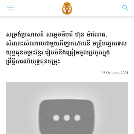
សម្រង់ប្រសាសន៍ សម្តេចធិបតី ហ៊ុន ម៉ាណែត,
សំណេះសំណាលជាមួយកីឡាករ/ការនី មន្ត្រីបច្ចេកទេស
យុទ្ធគុនចម្រុះខ្មែរ រៀបចំនិងត្រៀមចូលប្រកួតក្នុង
ព្រឹត្តិការណ៍យុទ្ធគុនចម្រុះ
16 October, 2024