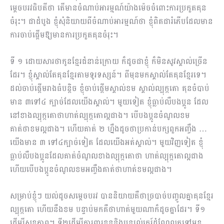
ម្តេចបរវធិបតីថា តើមានចំណាប់អារម្មណ៍យ៉ាងម៉េចចំពោះការប្រកួតគុន
ចំរុះ។ ជាដំបូង ខ្ញុំសុំនិយាយពីចំណាប់អារម្មណ៍ថា ខ្ញុំពិតជារំភើបដែលមាន
ការចាប់ផ្តើមឱ្យមានការប្រកួតគុនចំរុះ។
ទី ១ ដោយសារថាកូនខ្មែរជំនាន់ក្រោយ ក៏ដូចជាខ្ញុំ ក៏មិនសូវស្គាល់ច្រើន
ដែរ។ ខ្ញុំស្គាល់តែគុនខ្មែរតាមទូរទស្សន៍។ ពីមុនមកស្គាល់តែគុនខ្មែរទេ។
ដល់ចាប់ផ្តើមរាងធំបន្តិច ខ្ញុំចាប់ផ្តើមស្គាល់ខម ស្គាល់ល្បុក្កតោ គុនចំបាប់
មាន ៣ទៅ៤ ក្បាច់ដែលយើងស្គាល់។ មួយទៀត ខ្ញុំធ្លាប់លឺបងប្អូន ដែល
នៅខាងល្បុក្កតោថាហាត់ល្បុក្កតោល្អជាង។ បើបងប្អូនចំណូលខម
គាត់ថាខមល្អជាង។ ហើយគាត់ ២ ហ្នឹងដូចថាប្រកាន់បក្សពួកអញ្ចឹង …
យើងមាន ៣ ទៅ៤ក្បាច់ទៀត ដែលយើងអត់ស្គាល់។ មួយវិញទៀត ខ្ញុំ
ធ្លាប់លឺបងប្អូនដែលគាត់ចំណូលខាងល្បុក្កតោថា ហាត់ល្បុក្កតោល្អជាង
ហើយបើបងប្អូនចំណូលខមអញ្ចឹងគាត់ថាហាត់ខមល្អជាង។
សម្រាប់ខ្ញុំៗ យល់ដូចសម្តេចបរវ បាននិយាយគឺថាច្របាច់បញ្ចូលគ្នាគុនខ្មែរ
ល្បុក្កតោ ហើយនឹងខម បន្ទាប់មកគឺថាហាត់មួយណាក៏ដូចគ្នាដែរ។ ទី១
ដើម្បីសុខភាព។ ទី២ដើម្បីការពារខ្លួននិងបន្សល់កេរ្ត៍ដំណែលតទៅមុខ