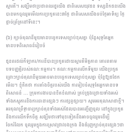
ស្មារតី។ សង្ឃឹមថាប្រជាពលរដ្ឋយើង ជាពិសេសយុវជន ទស្សនិកជនយើង
បានមកចូលរួមមើលការប្រកួតនេះ៣ថ្ងៃ ជាពិសេសយើងចប់ថ្ងៃអាទិត្យ ថ្ងៃ
ផ្ដាច់ព្រ័ត្រនៅទីនេះ។
(៦) ក្បាច់គុណនីមួយមានបច្ចេកទេសច្បាប់ខុសគ្នា ប៉ុន្តែសុទ្ធតែអ្នក
មានបទពិសោធន៍រៀបចំ
ជូនពរដល់កីឡាករ/ការនីបានប្រកួតដោយស្មារតីមិត្តភាព គោរពតាម
បទបញ្ញត្តិរបស់គណៈកម្មការ។ គណៈកម្មការលើកទីមួយ យើងប្រកួត
ព្រោះក្បាច់គុណនីមួយអាចមានបច្ចេកទេសច្បាប់ខុសគ្នា ប៉ុន្តែឱ្យជជែក
មើល។ ខ្ញុំគិតថា ការតាំងចិត្តរបស់យើង ការរៀបចំសុទ្ធតែអ្នកមានបទ
ពិសោធន៍ … ក្រុមការងារបានខិតខំណាស់ គ្រប់ជ្រុងជ្រោយទាំងអស់
ទាំងភស្ដុភារនិងការធានាផ្សេងៗ​ ការផ្សព្វផ្សាយ។ សូមអរគុណសាជាថ្មី។
អរគុណព្រឹទ្ធាចារ្យក្បាច់គុនទាំងអស់ដែលបានអញ្ជើញចូល នៅក្នុងប្រកួត
និងការលើកទឹកចិត្ត សង្ឃឹមថាទៅមុខទៀតនឹងអាចចូលរួមដើម្បី
ចែករំលែក ចូលរួមក្នុងការស្រាវជ្រាវចងក្រង និងជំរុញក្បាច់គុនផ្សេងៗជា