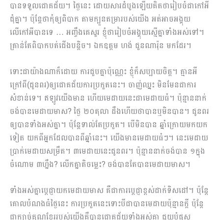
បានទទួលជោគជ័យ។ ថ្ងៃនេះ ដោយសារដំបូងឡើយគិតថារៀបចំជាកៅអី​
ជុំគ្នា។ ប៉ុន្ដែថាកុំឲ្យពិបាក តាមក្បួនតម្រារបស់យើង អត់អាចអង្គុយ
លើកៅអីបានទេ … អញ្ចឹងគេសួរ ខ្ញុំថារៀបចំអង្គុយស្មើគ្នាទាំងអស់ទៅ។
គ្រាន់តែពិបាកបត់ជើងបន្ដិច។ ឯកឧត្តម ហង់ ជួនណារ៉ុន មកដែរ។
ទោះជាយ៉ាងណាក៏ដោយ ការជួបគ្នាប៉ុណ្ណេះ ខ្ញុំក៏សប្បាយចិត្ត។ គ្មានអី
ក្រៅពី(ជូនពរ)ឲ្យជោគជ័យការប្រកួតនេះ។ ចាញ់ឈ្នះ មិនមែនជាការ
សំខាន់ទេ។ ឥឡូវយើងមាន ហើយមេដាយនេះជាមេដាយធំ។ ប៉ុន្មាននាក់
ចង់បានមេដាយមាស? ថ្ងៃ ២០តុលា ដឹងហើយថាបានឬមិនបាន។ ជូនពរ
ឲ្យបានទាំងអស់គ្នា។ ប៉ុន្ដែទាល់តែប្រកួត។ បើមិនបាន ឆ្នាំក្រោយមកយក
ទៀត យកពីអ្នកដែលបានពីឆ្នាំនេះ។ យើងមានមេដាយធំៗ។ នេះមេដាយ
ប្រាក់មេ​ដាយសម្រឹត។ ៣មេដាយនេះជូនពរ។ ប៉ុន្មា​ននាក់ចង់បាន ១ក្នុង
ចំណោម ៣ហ្នឹង? លើកគ្នាតិចម្លេះ? ចង់បានតែបានមេដាយមាស។
ទាំងអស់គ្នាប្ដេជ្ញាយកមេដាយមាស គឺជាការប្ដេជ្ញាខ្ពស់ដាក់ទិសដៅ​។ ប៉ុន្តែ
គោលបំណងធំថ្ងៃនេះ ការប្រកួតនេះទោះបីជាបានមេដាយប៉ុន្មានក្តី ប៉ុន្តែ
ជាក្បាច់គុណខ្មែររបស់យើងគឺបានជោគជ័យ​ទាំងអស់គ្នា ជួយបំផុស