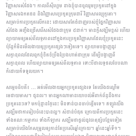
វិញ្ញាសារសំដែង។ កាលពីស៊ីហ្គេម នាងខ្ញុំបានចូលរួមប្រកួតនៅក្នុង
វិញ្ញាសារឯកតជន និងវិញ្ញាសារប្រកួតក្រុមនារី វិញ្ញាសារល្បុក្កតោ។
សម្រាប់ការប្រកួតលើកនេះ ដោយសារតែជំនាញរបស់ខ្ញុំផ្នែកវិញ្ញាសារ
សំដែង អញ្ចឹងជ្រើសរើសសំដែងជាក្រុម ៥នាក់។ មានក្តីសង្ឃឹមខ្ពស់ ហើយ
ព្យាយាមឲ្យអស់ពីលទ្ធភាពនៅក្នុងការប្រកួតវិញ្ញាសារដែលខ្ញុំប្រកួតនេះ
ប៉ុន្តែក៏មិនមើល​ងាយគូប្រកួតផ្សេងៗទៀតទេ។ ព្យាយាមបង្ហាញនូវ
សក្តានុពលដែលពួកខ្ញុំខិតខំប្រឹងប្រែងហាត់ជាក្រុម ដើម្បីបង្ហាញពី
សក្តានុពល ហើយព្យាយាមឲ្យអស់ពីលទ្ធភាព ទោះបីជាលទ្ធផលបែបណា
ក៏ដោយក៏ទទួលយក។
សម្តេចធិបតី៖ … អត់មើលងាយអ្នកប្រកួតផ្សេងទេ តែយើងដណ្តើម
មេដាយមាស។ ជូនពរ។ មានអ្នកណាមានយោបល់អីពាក់ព័ន្ធនឹងការ
ប្រកួតនេះទេ? មកប៉ុន្មានថ្ងៃនេះ មិនទាន់បានចាប់ផ្តើមទេ។ ឥឡូវយើង
សង្ឃឹមថាការរៀបចំនេះបានល្អ។ សំខាន់បំផុត ក្រោយពីការប្រកួតនេះ
ទាំងគណៈកម្មាការ ទាំងកីឡាករ សង្ឃឹមថាផ្តល់នូវធាតុផ្សំបន្ថែមទៀត
សម្រាប់យើងកែសម្រួលឲ្យកាន់តែប្រសើរឆ្នាំក្រោយ។ ឆ្នាំនេះឆ្នាំទី១។