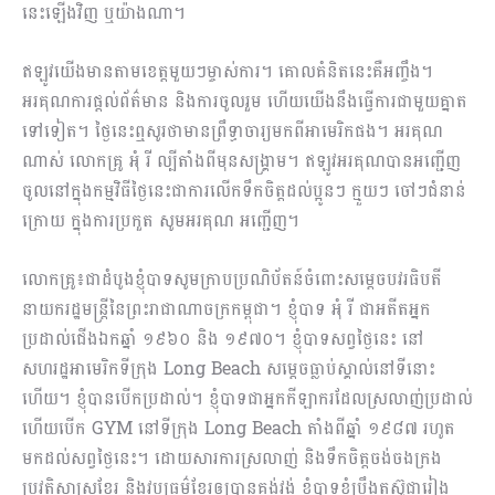
នេះឡើងវិញ ឬយ៉ាងណា។
ឥឡូវយើងមានតាមខេត្តមួយៗម្ចាស់ការ។ គោលគំនិតនេះគឺអញ្ចឹង។
អរគុណការផ្តល់ព័ត៌មាន និងការចូលរួម ហើយយើងនឹងធ្វើការជាមួយគ្នាត
ទៅទៀត។ ថ្ងៃនេះឮសូរថាមានព្រឹទ្ធាចារ្យមកពីអាមេរិកផង។ អរគុណ
ណាស់ លោកគ្រូ អុំ រី ល្បីតាំងពីមុនសង្រ្គាម។ ឥឡូវអរគុណបានអញ្ជើញ
ចូលនៅក្នុងកម្មវិធីថ្ងៃនេះជាការលើកទឹកចិត្តដល់ប្អូនៗ ក្មួយៗ ចៅៗជំនាន់
ក្រោយ ក្នុងការប្រកួត សូមអរគុណ អញ្ជើញ។
លោកគ្រូ៖ជាដំបូងខ្ញុំបាទសូមក្រាបប្រណិប័តន៍ចំពោះសម្តេចបវរធិបតី
នាយករដ្ឋមន្រ្តីនៃព្រះរាជាណាចក្រកម្ពុជា។ ខ្ញុំបាទ អុំ រី ជាអតីតអ្នក
ប្រដាល់ជើងឯកឆ្នាំ ១៩៦០ និង ១៩៧០។ ខ្ញុំបាទសព្វថ្ងៃនេះ នៅ
សហរដ្ឋអាមេរិកទីក្រុង Long Beach សម្តេចធ្លាប់ស្គាល់នៅទីនោះ
ហើយ។ ខ្ញុំបានបើកប្រដាល់។ ខ្ញុំបាទជាអ្នកកីឡាករដែលស្រ​លាញ់ប្រដាល់
ហើយបើក GYM នៅទីក្រុង Long Beach តាំងពីឆ្នាំ ១៩៨៧ រហូត
មកដល់សព្វថ្ងៃនេះ។ ដោយសារការស្រលាញ់ និងទឹកចិត្តចង់ចងក្រង
ប្រវត្តិសាស្រ្តខ្មែរ និងវប្បធម៌ខ្មែរឲ្យបានគង់វង់ ខ្ញុំបាទខំប្រឹងតស៊ូជារៀង