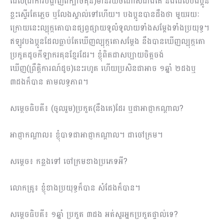
ដែល(ជាការបង្ហាញពីក្បាច់គុន)មានវ័យចំណាស់ជាងគេ និងដែលបងប្អូន
ខ្លះស្ទើរតែភ្លេច ឬលែងស្គាល់ទៅហើយ។ បងប្អូនបានដឹងថា មួយរយៈ
ក្រោយនេះល្បុក្កតោបានផ្សព្វផ្សាយទូលំទូលាយទាំងសម្ដែងទាំងប្រយុទ្ធ។
ឥឡូវបងប្អូនដែលធ្លាប់តែឃើញល្បុក្កតោសម្ដែង នឹងបានឃើញល្បុក្កតោ
ប្រកួតដូចកីឡាករគុនខ្មែរដែរ។ ខ្ញុំពិតជាសប្បាយចិត្តចង់
ឃើញ(ព្រឹត្តិការណ៍ដូច)នេះរហូត ហើយប្រសិនជាអាច ១ឆ្នាំ ២ដងឬ
៣ដងក៏បាន តាមលទ្ធភាព។
សម្ដេចធិបតី៖ (ចូលរួម)ប្រកួត(នឹងគេ)ដែរ ឬជាអាជ្ញាកណ្ដាល?
អាជ្ញាកណ្ដាល៖ ខ្ញុំបាទជាអាជ្ញាកណ្ដាល។ ជាចៅក្រម។
សម្តេច៖ កន្លងទៅ ចៅក្រមខាងប្រភេទអី?
លោកគ្រូ៖ ខ្ញុំខាងប្រយុទ្ធក៏បាន សំដែងក៏បាន។
សម្តេចធិបតី៖ ១ឆ្នាំ ប្រកួត ៣ដង អត់សួរអ្នកប្រកួតផ្ទាល់ទេ?