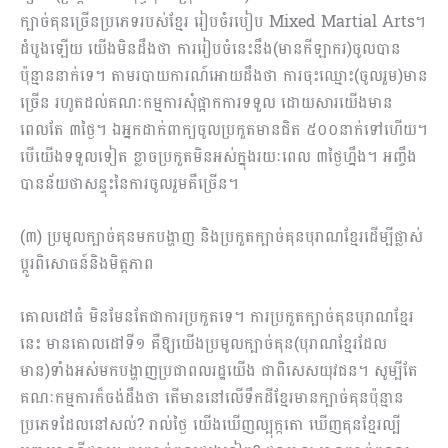
ក្បាច់គុនច្រើនប្រភេទរបស់ខ្មែរ រៀបចំរបៀប Mixed Martial Arts។
ដំបូងឡើយ យើងមិនដឹងថា ការរៀបចំនេះនឹង(មានកីឡាករ)ចូលបាន
ប៉ុន្មាននាក់ទេ។ តាមរបាយការណ៍អោយដឹងថា ការចុះឈ្មោះ(ចូលរួម)មាន
ច្រើន រហូតដល់គណៈកម្មការសុំផ្អាកការទទួល ដោយសារយើងមាន
ពេលតែ ៣ថ្ងៃ។ ឯអ្នកដាក់ពាក្យចូលប្រកួតមានជិត ៥០០នាក់ទៅហើយ។
បើយើងទទួលទៀត ខ្លាចប្រកួតមិនអស់ក្នុង​រយៈពេល ៣ថ្ងៃហ្នឹង។ អញ្ចឹង
បានន័យថាសន្ទុះនៃការចូលរួមគឺច្រើន។
(៣) ប្រមូលក្បាច់គុនមកបង្ហាញ និងប្រកួតក្បាច់គុនបុរាណខ្មែរដើម្បីផ្លាស់
ប្តូរពិសោធន៍និងមិត្តភាព
គោលដៅធំ មិនមែនតែជាការប្រកួតទេ។ ការប្រកួតក្បាច់គុនបុរាណខ្មែរ
នេះ មានគោលដៅទី១ គឺឱ្យយើងប្រ​មូលក្បាច់គុន(បុរាណខ្មែរដែល
មាន)ទាំងអស់មកបង្ហាញប្រជាពលរដ្ឋយើង ជាពិសេសយុវជន។ សូម្បីតែ
គណៈកម្មការក៏ចង់ដឹងថា តើមាននៅលើទឹកដីខ្មែរមានក្បាច់គុនប៉ុន្មាន
ប្រភេទដែលនៅសល់? រាល់ថ្ងៃ យើងឃើញល្បុក្កតោ ឃើញគុនខ្មែរល្បី