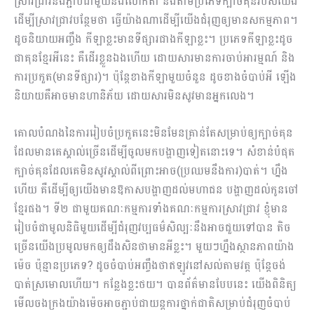
ស្រាវជ្រាវនឹងភ្ជាប់ជាមួយនឹងលោកតា និងតាមប្រភេទក្បាច់គុនរបស់យើង
ដើម្បីស្រាវជ្រាវបន្ថែមថា ធ្វើយ៉ាងណាដើម្បីយើងជំរុញឲ្យមានសកម្មភាព។
ដូចនិយាយអញ្ចឹង កីឡាខ្លះមានទីផ្សារជាងកីឡាខ្លះ។ ប្រភេទកីឡាខ្លះដូច
ជាគុនខ្មែរអីនេះ គឺដើរខ្លួនឯងហើយ ដោយសារមានការចាប់អារម្មណ៍ និង
ការប្រកួត(មានទីផ្សារ)។ ប៉ុន្តែខាងកីឡាមួយចំនួន ដូចខាងចំបាប់អី ឡើង
និយាយគឺអាចមានហានិភ័យ ដោយសារមិនសូវមានអ្នកលេង។
គោលបំណងនៃការរៀបចំប្រកួតនេះមិនមែនគ្រាន់តែសម្រាប់ឲ្យក្បាច់គុន
ដែលមានគេស្គាល់ច្រើនដើម្បីចូលមកបង្ហាញទៀតនោះទេ។ សំខាន់បំផុត
ក្បាច់គុនដែលគេមិនសូវស្គាល់ពីព្រោះអាច(ប្រឈមនឹងការ)បាត់។ ហ្នឹង
ហើយ គឺដើម្បីឲ្យយើងមានឱកាសបង្ហាញដល់មហាជន បង្ហាញដល់កូនចៅ
ខ្មែរផង។ ទី២ ជាមួយគណៈកម្មការទាំងគណៈកម្មការស្រាវជ្រាវ ខ្ញុំមាន
រៀបចំជាមូលនិធិមួយដើម្បីជំរុញវប្បធម៌សិល្បៈនឹងអាចជួយទៅបាន តិច
ច្រើនយើងប្រមូលមកឲ្យដឹងសិនថាមានអីខ្លះ។ មួយៗហ្នឹងស្ថានភាពយ៉ាង
ម៉េច ប៉ុន្មានប្រភេទ? ដូចចំបាប់អញ្ចឹងថាឥឡូវនៅសល់តាមវត្ត ប៉ុន្តែចង់
បាត់ស្រមោលហើយ។ កន្លែងខ្លះថយ។ បានព័ត៌មានបែបនេះ យើងពិនិត្យ
មើលចងក្រងយ៉ាងម៉េចអាចភ្ជាប់ជាយន្តការថ្នាក់ជាតិសម្រាប់ជំរុញចំបាប់