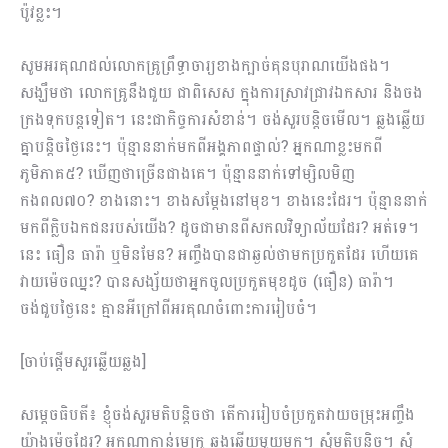
ប៉ូវខ្លះ។
សូមអរគុណដល់លោកគ្រូព្រឹទ្ធាចារ្យខាងក្បាច់គុនបុរាណយើងផង។
សង្ឃឹមថា លោកគ្រូនឹងជួយ ជាពិសេស ក្នុងការស្រាវជ្រាវឯកសារ និងចង
ក្រងទុកបន្តទៀត។ នេះជាកិច្ចការសំខាន់។ ចង់សួរបន្តិចមើល។ ឆ្លងឆ្លើយ
គ្នាបន្តិចថ្ងៃនេះ។ ប៉ុន្មាននាក់មកពីអង្គភាពផ្ទាល់?​ អ្នកណាខ្លះមកពី
ភូមិភាគ៥? ឃើញថាច្រើនជាងគេ។ ប៉ុន្មាននាក់ទៅម្សិលមិញ
កងពល៧០? ខាងនោះ។ ខាងសម្ដែងនៅមុខ។ ខាងនេះដែរ។ ប៉ុន្មាននាក់
មកពីក្លិបឯកជនរបស់យើង? ដូចជាមានពីសកលវិទ្យាល័យដែរ? អត់ទេ។
នេះ ធឿន ធារ៉ា ឬមិនមែន? អញ្ចឹងបានជាឆ្ងល់ថាមកប្រកួតដែរ ហើយគេ
វាយម៉េចឈ្នះ? បានសង្ស័យថាអ្នកចូលប្រកួតមុខដូច (ធឿន) ធារ៉ា។
ចង់ជួបថ្ងៃនេះ គ្មានអីក្រៅពីអរគុណចំពោះការរៀបចំ។
[ចាប់ផ្ដើមសួរឆ្លើយឆ្លង]
សម្ដេចធិបតី៖ ខ្ញុំចង់សួរមតិបន្តិចថា តើការរៀបចំប្រកួតវាយចម្រុះអញ្ចឹង
យ៉ាងម៉េចដែរ? អ្នកណាកាន់មេក្រូ ឆ្លងឆ្លើយមួយមក។ សុំមតិបន្តិច។ សុំ