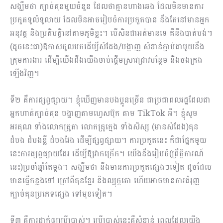
សង្ឃឹមថា​ ក្បាច់គុនមួយចំនួន ដែលថាគ្មានហាងឆេង ដែលមិនមានការ
ប្រកួតទូលំទូលាយ ដែលមិនអាចរៀបចំការប្រកួតបាន នឹងតែនៅមានអ្នក
អនុវត្ត និងប្រតិបត្តិនៅតាមភូមិខ្លះ។ បើសិនជាអត់មានទេ គឺនឹងបាត់បង់។
(ដូចនេះជា)ឱកាសចូលមកដើម្បីសំដែង/បង្ហាញ សំខាន់ភ្ជាប់ជាមួយនឹង
ក្រុមការងារ ដើម្បីយើងដឹងយើងចាប់ផ្ដើមស្រាវជ្រាវបន្ថែម និងចងក្រង
ឡើងវិញ។
ទី២ គឺការផ្សព្វផ្សាយ។ ខ្ញុំឃើញមានបងប្អូនច្រើន ជាប្រជាពលរដ្ឋដែលជា
អ្នកហាត់ក្បាច់គុន បង្ហាញតាមហ្វេសប៊ុក តាម TikTok អី។ ខ្ញុំសូម
អរគុណ ទាំងលោកគ្រូតា ​លោកគ្រូក្មេង ទាំងសិស្ស (មានសំដែង)គុន
ដំបង ដំបងខ្លី ដំបងវែង ដើម្បីផ្សព្វផ្សាយ។ ការប្រកួតនេះ ក៏ជាផ្នែកមួយ
នេះការផ្សព្វផ្សាយដែរ ដើម្បីឱ្យវាកក្រើក។ យើងនឹងរៀបចំ(ព្រឹត្តិការណ៍
នេះ)ប្រចាំឆ្នាំតែម្ដង។ សង្ឃឹមថា នឹងមានការប្រកួតផ្សេងៗទៀត ដូចដែល
មានធ្វើកន្លងទៅ ក្រៅពីគុនខ្មែរ និងល្បុក្កតោ ហើយអាចមានការជំរុញ
ក្បាច់គុនប្រភេទផ្សេង ទៅមុខទៀត។
ទី៣ គឺការដាក់ឲ្យប្រើប្រាស់។ ប្រើប្រាស់នេះគឺសំខាន់ ពេលដែលយើង