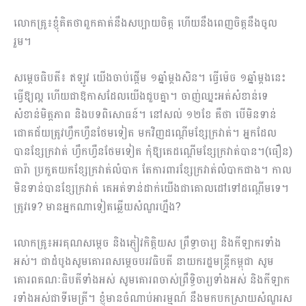
លោកគ្រូ៖ខ្ញុំគិតថាពួកគាត់នឹងសប្បាយចិត្ត ហើយនឹងពេញចិត្តនឹងចូល
រួម។
សម្តេចធិបតី៖ ឥឡូវ យើងចាប់ផ្តើម ១ឆ្នាំម្តងសិន។ ធ្វើម៉េច ១ឆ្នាំម្តងនេះ
ធ្វើឱ្យល្អ ហើយជាឱកាសដែលយើងជួបគ្នា។ ចាញ់ឈ្នះអត់សំខាន់ទេ
សំខាន់មិត្តភាព និងបទពិសោធន៍។ នៅសល់ ១២ខែ គឺថា បើមិនទាន់
ជោគជ័យត្រូវហ្វឹកហ្វឺនថែមទៀត មកវិញដណ្តើមខ្សែក្រវាត់។ អ្នកដែល
បានខ្សែក្រវាត់ ហ្វឹកហ្វឺនថែមទៀត កុំឱ្យគេដណ្តើមខ្សែក្រវាត់បាន។​(ធឿន)
ធារ៉ា ប្រកួតយកខ្សែក្រវាត់លំបាក តែការពារខ្សែក្រវាត់លំបាកជាង។ កាល
មិនទាន់បានខ្សែក្រវាត់ គេអត់ទាន់ដាក់យើងជាគោលដៅទៅដណ្តើមទេ។
ត្រូវទេ? មានអ្នកណាទៀតឆ្លើយសំណួរហ្នឹង?
លោកគ្រូ៖អរគុណសម្តេច និងភ្ញៀវកិត្តិយស ព្រឹទ្ធាចារ្យ និងកីឡាករទាំង
អស់។ ជាដំបូងសូមគោរពសម្តេចបរវធិបតី នាយករដ្ឋមន្រ្តីកម្ពុជា សូម
គោរពគណៈធិបតីទាំងអស់ សូមគោរពចាស់ព្រឹទ្ធិចារ្យទាំងអស់ និងកីឡាក
រទាំងអស់ជាទីមេត្រី។ ខ្ញុំមានចំណាប់អារម្មណ៍ នឹងមកបកស្រាយសំណួរស