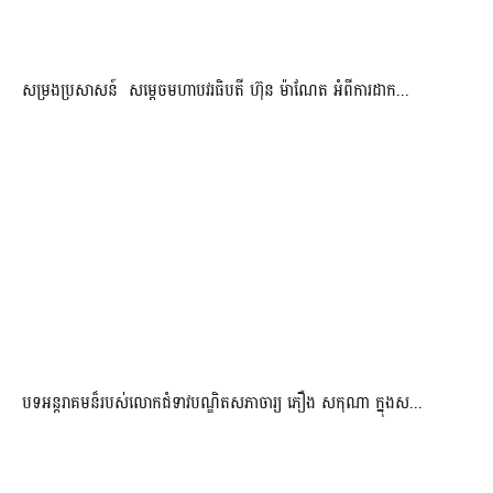
សម្រងប្រសាសន៍ សម្ដេចមហាបវរធិបតី ហ៊ុន ម៉ាណែត អំពីការដាក...
បទអន្តរាគមន៏របស់លោកជំទាវបណ្ឌិតសភាចារ្យ ភឿង សកុណា ក្នុងស...