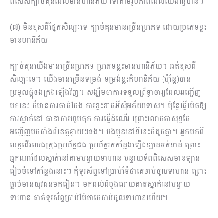
ពិសេសក្បាច់គុនដែលមានហានិភ័យ ទៅតាមរូបភាពដែលយើងធ្វើបាន។
(៧) មិនខុសពីផ្នែកសិល្បៈទេ ក្បាច់គុនមានច្រើនប្រភេទ ដោយប្រភេទខ្លះ
មានហានិភ័យ
ក្បាច់គុនយើងមានច្រើនប្រភេទ ប្រភេទខ្លះមានហានិភ័យ។ អត់ខុសពី
សិល្បៈទេ។ យើងមានច្រើនទម្រង់ ទម្រង់ខ្លះក៏ហានិភ័យ (ប៉ុន្តែ)បាន
ប្រមូលផ្ដុំចងក្រងឡើងវិញ។ សង្ឃឹមថាការទទួលព្រឹទ្ធាចារ្យដែលអញ្ជើញ
មកនេះ ក៏មានការចាត់ចែង ការខ្វះខាតអីសុំអភ័យទោស។ ប៉ុន្តែធ្វើម៉េចឱ្យ
ការស្នាក់នៅ ធានាការហូបចុក ការធ្វើដំណើរ ព្រោះលោកតាសុទ្ធតែ
អញ្ជើញមកតាំងពីខេត្តឆ្ងាយៗផង។ បងប្អូននៅទីនេះក៏ដូចគ្នា។ អ្នកមកពី
ខេត្តដើរលេងក្រុងប្រយ័ត្នផង ប្រយ័ត្នរកកន្លែងឡើងឡានអត់ទាន់ ព្រោះ
អ្នកណាដែលស្នាក់នៅតាមបន្ទាយទាហាន បន្ទាយទ័ពពិសេសមានឡាន
រៀបចំទៅកន្លែងនោះ។ កុំទូរស័ព្ទទៅប្រាប់ម៉ែថាគេចាប់ចូលទាហាន ព្រោះ
ធ្លាប់មានយុវជនមករៀន។ មកដល់ដំបូងអោយគាត់ស្នាក់នៅបន្ទាយ
ទាហាន គាត់ទូរស័ព្ទប្រាប់ម៉ែថាគេចាប់ចូលទាហានហើយ។