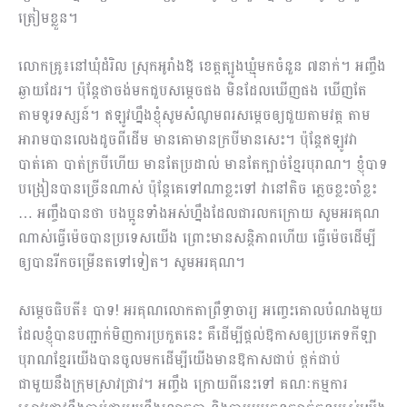
ត្រៀមខ្លួន។
លោកគ្រូ៖នៅឃុំដំរិល ស្រុកអូរាំងឪ ខេត្តត្បូងឃ្មុំមកចំនួន ៧នាក់។ អញ្ចឹង
ឆ្ងាយដែរ។ ប៉ុន្តែថាចង់មកជួបសម្តេចផង មិនដែលឃើញផង ឃើញតែ
តាមទូរទស្សន៍។ ឥឡូវហ្នឹងខ្ញុំសូមសំណូមពរសម្តេចឲ្យជួយតាមវត្ត តាម
អារាមបានលេងដូចពីដើម មានគោមានក្របីមានសេះ។ ប៉ុន្តែឥឡូវវា
បាត់គោ បាត់ក្របីហើយ មានតែប្រដាល់ មានតែក្បាច់ខ្មែរបុរាណ។ ខ្ញុំបាទ
បង្រៀនបានច្រើនណាស់ ប៉ុន្តែគេទៅណាខ្លះទៅ វានៅតិច ភ្លេចខ្លះចាំខ្លះ
… អញ្ចឹងបានថា បងប្អូនទាំងអស់ហ្នឹងដែលជារលកក្រោយ សូមអរគុណ
ណាស់ធ្វើម៉េចបានប្រទេសយើង ព្រោះមានសន្តិភាពហើយ ធ្វើម៉េច​ដើម្បី
ឲ្យបានរីកចម្រើនតទៅទៀត។ សូមអរគុណ។
សម្តេចធិបតី៖ បាទ! អរគុណលោកតាព្រឹទ្ធាចារ្យ អញ្ចេះគោលបំណងមួយ
ដែលខ្ញុំបានបញ្ជាក់មិញការប្រកួតនេះ គឺដើម្បីផ្តល់ឱកាសឲ្យប្រភេទកីឡា
បុរាណខ្មែរយើងបានចូលមកដើម្បីយើងមានឱកាសជាប់ ថ្ពក់ជាប់
ជាមួយនឹងក្រុមស្រាវជ្រាវ។ អញ្ចឹង ក្រោយពីនេះទៅ គណៈកម្មការ