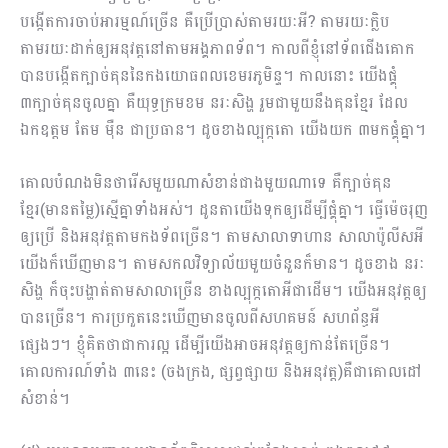
បង្កើតការចាប់អារម្មណ៍ច្រើន គឺប្រើប្រាស់តាមរយៈអី? តាមរយៈក្លិប
តាមរយៈដាក់ឲ្យអនុវត្តនៅតាមអង្គភាពទ័ព។ កាលពីខ្ញុំនៅទ័ពជើងគោក
បានបង្កើតក្បាច់គុននៃកងយោធពលខេមរភូមិន្ទ។ កាលនោះ យើងផ្គុំ
៣ក្បាច់គុនចូលគ្នា គឺយុទ្ធក្រមខម នរៈសិង្ហ រួមជាមួយនឹងគុនខ្មែរ ដែល
ឯកឧត្ដម តែម ម៉ឺន ជាប្រធាន។ ដូចខាងល្បុក្កតោ យើងយក ៣មកផ្គុំគ្នា។
គោលបំណងមិនថារើសមួយណាសំខាន់ជាងមួយណាទេ គឺក្បាច់គុន
ខ្មែរ(មានតម្លៃ)ស្មើគ្នាទាំងអស់។ ដូនតាយើងទុកឲ្យដើម្បីផ្គុំគ្នា។ ធ្វើម៉េចរុញ
ឲ្យប្រើ និងអនុវត្តតាមកងទ័ពច្រើន។ តាមសាលាទាហាន សាលាប៉ូលីសអី
យើងក៏ឃើញមាន។ តាមសកលវិទ្យាល័យមួយចំនួនក៏មាន។ ដូចខាង នរៈ
សិង្ហ ក៏ចុះបង្ហាត់តាមសាលាច្រើន ខាងល្បុក្កតោអីជាដើម។ យើងអនុវត្តឲ្យ
បានច្រើន។ ការប្រកួតនេះឃើញមានចូលពីសហគមន៍ សហព័ន្ធអី
ផ្សេងៗ។ ខ្ញុំគិតថាជាការល្អ ដើម្បីយើងអាចអនុវត្តឲ្យកាន់តែច្រើន។
គោលការណ៍ទាំង ៣នេះ (ចងក្រង, ផ្សព្វផ្សាយ និងអនុវត្ត)គឺជាគោលដៅ
សំខាន់។