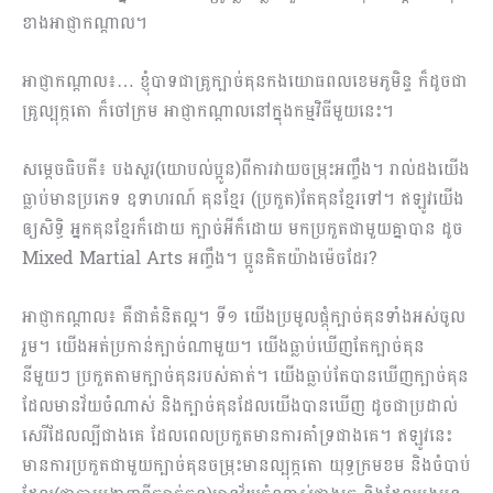
ខាងអាជ្ញាកណ្ដាល។
អាជ្ញាកណ្ដាល៖… ខ្ញុំបាទជាគ្រូក្បាច់គុនកងយោធពលខេមភូមិន្ទ ក៏ដូចជា
គ្រូល្បុក្កតោ ក៏ចៅក្រម អាជ្ញាកណ្ដាលនៅក្នុងកម្មវិធីមួយនេះ។
សម្ដេចធិបតី៖ បងសួរ(យោបល់ប្អូន)ពីការវាយចម្រុះអញ្ចឹង។ រាល់ដងយើង
ធ្លាប់មានប្រភេទ ឧទាហរណ៍ គុនខ្មែរ (ប្រកួត)តែគុនខ្មែរទៅ។ ឥឡូវយើង
ឲ្យសិទ្ធិ អ្នកគុនខ្មែរក៏ដោយ ក្បាច់អីក៏ដោយ មកប្រកួតជាមួយគ្នាបាន ដូច
Mixed Martial Arts អញ្ចឹង។ ប្អូនគិតយ៉ាងម៉េចដែរ?
អាជ្ញាកណ្ដាល៖ គឺជាគំនិតល្អ។ ទី១ យើងប្រមូលផ្ដុំក្បាច់គុនទាំងអស់ចូល
រួម។ យើងអត់ប្រកាន់ក្បាច់ណាមួយ។ យើងធ្លាប់ឃើញតែក្បាច់គុន
នីមួយៗ ប្រកួតតាមក្បាច់គុនរបស់គាត់។ យើងធ្លាប់តែបានឃើញក្បាច់គុន
ដែលមានវ័យចំណាស់ និងក្បាច់គុនដែលយើងបានឃើញ ដូចជាប្រដាល់
សេរីដែលល្បីជាងគេ ដែលពេលប្រកួតមានការគាំទ្រជាងគេ។ ឥឡូវនេះ
មានការប្រកួតជាមួយក្បាច់គុនចម្រុះមានល្បុក្កតោ យុទ្ធក្រមខម និងចំបាប់