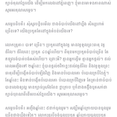
ក្បាច់គុណខ្មែរយើង ដើម្បីមកលេងនៅភ្នំពេញ។ ខ្ញុំមានមោទនភាពណាស់
សូមអរគុណសម្តេច។
សម្តេចធិបតី៖ សុំសួរបន្តិចមើល ខាងចំបាប់យើងនៅហ្នឹង សិស្សហាត់
ច្រើនទេ? យើងប្រកួតតែនៅក្នុងតំបន់យើងទេ?
លោកគ្រូតា៖ បាទ! ច្រើន។ ប្រកួតនៅក្នុងវត្ត មានវត្តទួលព្រះធាតុ វត្ត
ដំរិល។ ដំរិលនេះ ប្រកួត ៤០ឆ្នាំហើយ។ ពីមុនមកប្រកួតចំបាប់ច្រើន តែ
ឥឡូវចង់បាត់បង់អស់ហើយ។ ព្រោះអី? គ្មានអ្នកផ្តើម គ្មានអ្នកផ្តល់។ ដល់
ពេលអញ្ចឹងទៅ ២ឆ្នាំនេះ ខ្ញុំបានផ្តល់ថវិកាខ្លះដល់វត្តដំរិល និងវត្តទួលព្រះ
ធាតុដើម្បីបង្កើតចំបាប់ឡើងវិញ និងមានបំ​បោលគោ បំបោលក្របីខែភ្ជុំ។
តែឆ្នាំនេះ មិនទាន់បង្កើតបំបោលគោ បំបោលក្របីវិញទេ តែគ្រាន់ថាចំបាប់
បានលេងឲ្យល្អ មានក្បាច់ស្រងែពែន ខ្លាក្រាប ឬក៏នាងគង៊្ហីងបូតសក់ជា
ក្បាច់បុរាណពីដើមរបស់ខ្មែរយើង​។ សូមអរគុណសម្តេច។
សម្តេចធិបតី៖ អញ្ចឹងឆ្នាំនេះ ៥នាក់ចូលរួម។ សង្ឃឹមឆ្នាំក្រោយបានចូលរួម
ច្រើនជាងហ្នឹងទៀត។ លោកគ្រូបើចង់ចូលប្រកួត ឆ្នាំក្រោយចូលប្រកួត