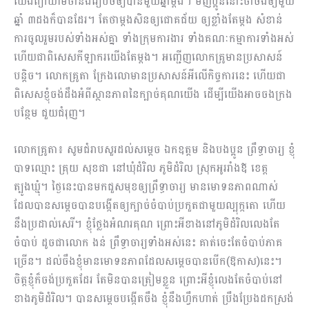
យើងព្យាយាមថានឹងរៀប​ចំឲ្យបានមួយឆ្នាំម្តង។ មិញប្អូននោះថាចង់ឲ្យមួយ
ឆ្នាំ ៣ដងក៏បានដែរ។ តែថាម្តងសិនឲ្យជោគជ័យ ឲ្យខ្លាំងតែម្តង សំខាន់
ការចូលរួមរបស់ទាំងអស់គ្នា ទាំងក្រុមការងារ ទាំងគណៈកម្មាការទាំងអស់
ហើយជាពិសេសកីឡាករយើងតែម្តង។ អញ្ជើញលោកគ្រូមានប្រសាសន៍
បន្តិច។ លោកគ្រូតា ក្រែងលោមានប្រសាសន៍អីលើកិច្ចការនេះ ហើយជា
ពិសេសខ្ញុំចង់ដឹងអំពីស្ថានភាពនៃក្បាច់គុណយើង ដើម្បីយើងអាចចងក្រង
បន្ថែម ជួយជំរុញ។
លោកគ្រូតា៖ សូមជំរាបសួរដល់សម្តេច ឯកឧត្តម និងបងប្អូន ព្រឹទ្ធាចារ្យ ខ្ញុំ
បាទឈ្មោះ គ្រុយ សុខជា នៅឃុំដំរិល ភូមិដំរិល ស្រុកអូររាំងឪ ខេត្ត
ត្បូងឃ្មុំ។ ថ្ងៃនេះបានមកជួសមុខឲ្យព្រឹទ្ធាចារ្យ មានមោទនភាពណាស់
ដែលបានសម្តេចបានបង្កើតឲ្យក្បាច់ចំបាប់ប្រកួតជាមួយល្បុក្កតោ ហើយ
នឹងប្រដាល់សេរី។ ខ្ញុំថ្លែងអំណរគុណ ព្រោះអីខាងនៅភូមិដំរិលលេងតែ
ចំបាប់ ដូចជាលោក ងន់ ព្រឹទ្ធាចារ្យទាំងអស់នេះ គាត់ចេះតែចំបាប់ភាគ
ច្រើន។ ដល់ចឹងខ្ញុំមានមោទនភាពដែលសម្តេចបានបើក(ឱកាស)នេះ។
ចិត្តខ្ញុំក៏ចង់ប្រកួតដែរ តែមិនបានត្រៀមខ្លួន ព្រោះអីខ្ញុំលេងតែចំបាប់នៅ
ខាងភូមិដំរិល។ បានសម្តេចបង្កើតចឹង ខ្ញុំនឹងហ្វឹកហាត់ ប្រឹងប្រែងដកស្រង់