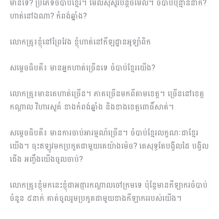
មានទេ? ប្រភេទចំបាប់ខ្មែរ។ មើលសុំសួរបន្តិចមើល។ ចំបាប់ប៉ុន្មាននាក់?
ហាត់នៅឯណា? កំពង់ឆ្នាំង?
លោកគ្រូ៖ខ្ញុំនៅព្រៃវែង ខ្ញុំហាត់នៅកីឡដ្ឋានអូឡាំពិក
សម្តេចធិបតី៖ មានអ្នកហាត់ច្រើនទេ ចំបាប់ខ្មែរយើង?
លោកគ្រូ៖មានគេហាត់ច្រើន។ ភាគច្រើនមកពីតាមខេត្ត។ ច្រើននៅខេត្ត
កណ្តាល វិហារសួគ៌ ខាងកំពង់ឆ្នាំង និងខាងខេត្តពោធិ៍សាត់។
សម្តេចធិបតី៖ មានការចាប់អារម្មណ៍ច្រើន។ ចំបាប់ខ្មែរលក្ខណៈជាខ្មែរ
យើង។ ចុះឥឡូវមកប្រកួតជាមួយគេយ៉ាងម៉េច? គេសុទ្ធតែបង្វិលដៃ បង្វិល
ជើង អញ្ចឹងយើងចូលចាប់?
លោកគ្រូ៖ខ្ញុំមកនេះខ្ញុំជាអជ្ញារកណ្តាលចៅក្រមទេ ប៉ុន្តែមានកីឡាករចំបាប់
ចំនួន ៥នាក់ គាត់ចូលរួមប្រកួតជាមួយខាងកីឡាកររបស់យើង។