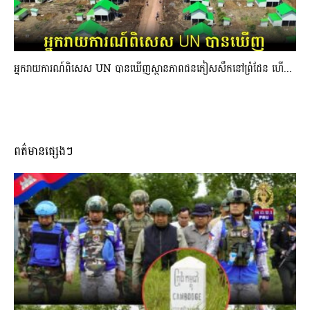
អ្នករាយការណ៍ពិសេស UN បានឃើញស្ថានភាពជនភៀសសឹកនៅព្រំដែន ហើ...
ពត៌មានផ្សេងៗ