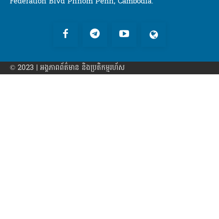
Federation Blvd Phnom Penh, Cambodia.
© 2023 | អង្គភាព​ព័ត៌មាន​ និងប្រតិកម្មរហ័ស