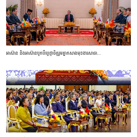
អាស៊ាន និងអាស៊ានបូកបីប្តេជ្ញាចិត្តរួមគ្នាកសាងមុខងារសាធា...