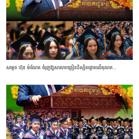
សម្តេច ហ៊ុន ម៉ាណែត ជំរុញឱ្យសាលាបង្រៀននិស្សិតផ្តោតលើគុណភ...