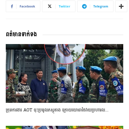
Facebook
Twitter
Telegram
ពត៌មានទាក់ទង
ក្រុមការងារ AOT ចុះប្រមូលភស្តុតាង ក្រោយយោធាថៃវាយប្រហារល...