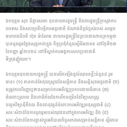
ឯកឧត្តម សុខ ចិន្តាសោភា ឧបនាយករដ្ឋមន្ត្រី និងជារដ្ឋមន្ត្រីក្រសួងការ
បរទេស និងសហប្រតិបត្តិការអន្តរជាតិ តំណាងដ៏ខ្ពង់ខ្ពស់របស់ សម្តេច
មហាបវរធិបតី ហ៊ុន ម៉ាណែត នាយករដ្ឋមន្ត្រីនៃព្រះរាជាណាចក្រកម្ពុជា
បានចូលរួមថ្លែងសុន្ទរកថាក្នុង កិច្ចប្រជុំកំពូលស្តីពីអនាគត នៅថ្ងៃទី២៣
ខែកញ្ញា ឆ្នាំ២០២៤ នៅទីស្នាក់ការអង្គការសហប្រជាជាតិ
ទីក្រុងញ៉ូវយក។
ឯកឧត្តមឧបនាយករដ្ឋមន្ត្រី បានលើកឡើងនូវចំណុចគន្លឹះចំនួន៥ រួម
មាន៖ (១) ភាពកាន់តែផុយស្រួយនៃសន្តិភាព និងសន្តិសុខអន្តរជាតិ (២)
តម្រូវការហិរញ្ញប្បទានសម្រាប់ការអភិវឌ្ឍប្រកបដោយចីរភាព (៣)
ដំណោះស្រាយ និងហានិភ័យនៃការរីកចម្រើននៃវិទ្យាសាស្ត្រ
បច្ចេកវិទ្យាឌីជីថល និងនវានុវត្តន៍ចំពោះការអភិវឌ្ឍមនុស្សជាតិ (៤)
សារៈសំខាន់នៃការចូលរួមរបស់យុវជននៅក្នុងការអភិវឌ្ឍ និង (៥)
សារៈសំខាន់នៃការផ្លាស់ប្តូរអភិបាលកិច្ចសកលសម្រាប់សន្តិភាព ស្ថិរភាព