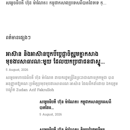
សម្ដេចធិបតី ហ៊ុន ម៉ាណែត៖ កម្ពុជាកសាងប្រទេសពីបាតដៃទទេ ក្...
ពត៌មានផ្សេងៗ
អាស៊ាន និងអាស៊ានបូកបីប្តេជ្ញាចិត្តរួមគ្នាកសាង
មុខងារសាធារណៈមួយ ដែលយកប្រជាជនជាស្នូ...
5 August, 2026
សម្តេចមហាបវរធិបតី ហ៊ុន ម៉ាណែត នាយករដ្ឋមន្ត្រីនៃព្រះរាជាណាចក្រកម្ពុជា បាន
អនុញ្ញាតឱ្យគណៈប្រតិភូប្រមុខមុខងារសាធារណៈអាស៊ាន ដែលដឹកនាំដោយ ឯកឧត្តម
បណ្ឌិត Zudan Arif Fakrulloh
សម្ដេចធិបតី ហ៊ុន ម៉ាណែត៖ កម្ពុជាកសាងប្រទេសពី
បាតដៃទ...
5 August, 2026
សម្ដេចធិបតី ហ៊ុន ម៉ាណែត៖ កិច្ចប្រជុំរដ្ឋមន្ត្រីមុខ...