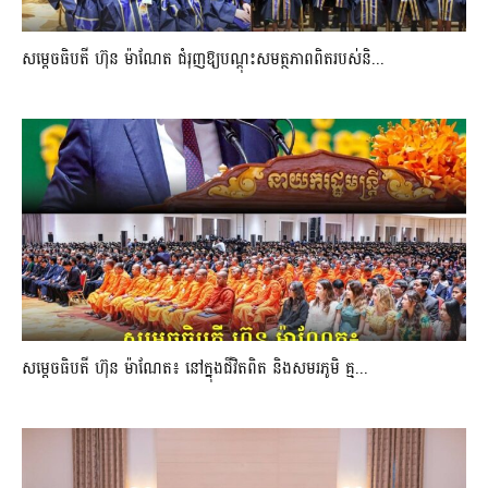
សម្តេចធិបតី ហ៊ុន ម៉ាណែត ជំរុញឱ្យបណ្តុះសមត្ថភាពពិតរបស់និ...
សម្តេចធិបតី ហ៊ុន ម៉ាណែត៖ នៅក្នុងជីវិតពិត និងសមរភូមិ គ្ម...