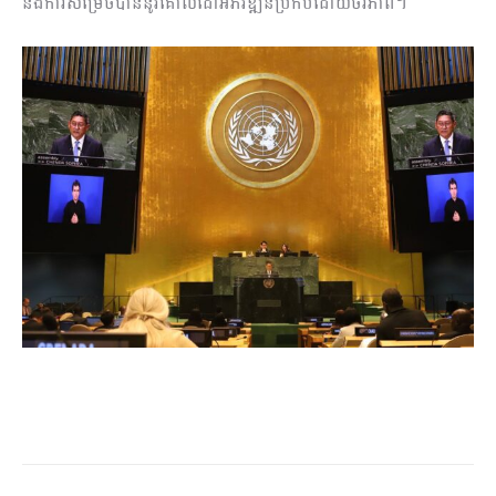
និងការសម្រេចបាននូវគោលដៅអភិវឌ្ឍន៍ប្រកបដោយចីរភាព។