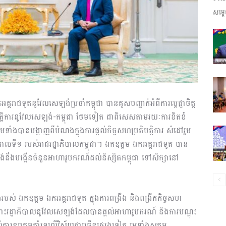
សម្តេ
ព័ត៌មាន​
និង
ជទូតនូវែលសេឡង់ប្រចាំកម្ពុជា បានគូសបញ្ជាក់អំពីការប្តេជ្ញាចិត្ត
រតិបត្តិការនូវែលសេឡង់-កម្ពុជា ថែមទៀត ជាពិសេសតាមរយៈការខិតខំ
ទាំងបានបង្ហាញពីបំណងក្នុងការផ្តល់កិច្ចសហប្រតិបត្តិការ សំដៅរួម
កាលទី១ របស់រាជរដ្ឋាភិបាលកម្ពុជា។ ឯកឧត្តម ឯកអគ្គរាជទូត បាន
ប្រតិកម្ម
់នឹងបង្កើនចំនួនអាហារូបករណ៍ដល់និស្សិតកម្ពុជា ទៅសិក្សានៅ
រែងរបស់ ឯកឧត្តម ឯកអគ្គរាជទូត ក្នុងការពង្រឹង និងពង្រីកកិច្ចសហ
ចំពោះរដ្ឋាភិបាលនូវែលសេឡង់ដែលបានផ្តល់អាហារូបករណ៍ និងការបណ្តុះ
រហ័ស
តល់ការឧបត្ថម្ភគាំទ្រលើវិស័យជាច្រើនផ្សេងទៀត រួមទាំងសកម្ម