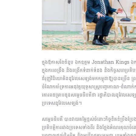
ក្នុងឱកាសនៃជំនួប ឯកឧត្តម Jonathan Kings ឯកអគ្គរា
ក្នុងការពង្រឹង និងពង្រីកទំនាក់ទំនង និងកិច្ចសហប្
ជំរុញវិនិយោគិននូវែលសេឡង់មកកម្ពុជាឱ្យបានច្រើន ព្រម
ចំណែកគាំទ្រការអនុវត្តយុទ្ធសាស្ត្របញ្ចកោណ-ដំណាក់
គោរពជម្រាបជូនសម្តេចធិបតីថា រដ្ឋាភិបាលនូវែលសេឡង
ប្រទេសនូវែលសេឡង់។
សម្ដេចធិបតី បានវាយតម្លៃខ្ពស់ចំពោះកិច្ចខិតខំប្រឹងប្
ប្រតិបត្តិការរវាងប្រទេសទាំងពីរ និងថ្លែងអំណរគុណ
បណ្តាលដល់និស្សិត និងមន្ត្រីរាជការកម្ពុជា ព្រមទាំងផ្