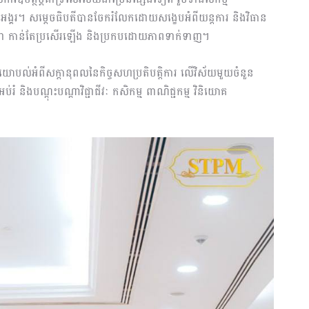
្គរ។ សម្តេចធិបតីបានចែករំលែកដោយសង្ខេបអំពីយន្តការ និងវិធាន
កម្ពុជា កាន់តែប្រសើរឡើង និងប្រកបដោយភាពទាក់ទាញ។
តូរយោបល់អំពីសក្តានុពលនៃកិច្ចសហប្រតិបត្តិការ លើវិស័យមួយចំនួន
ំ និងបណ្តុះបណ្តាវិជ្ជាជីវៈ កសិកម្ម ពាណិជ្ជកម្ម វិនិយោគ