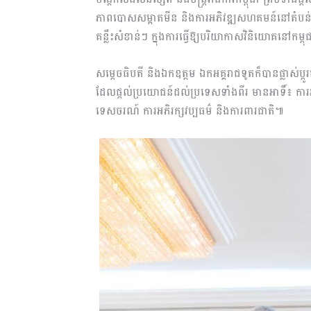
ភាពបោសសម្អាតមីន និងការអភិវឌ្ឍសហគមន៍នៅតំបន់អង
គន្លឹះសំខាន់ៗ ក្នុងការធ្វើឱ្យបរិយាកាសវិនិយោគនៅ
សម្ដេចធិបតី និងឯកឧត្តម ឯកអគ្គរាជទូតក៏បានផ្លាស់ប្
ដែលផ្តល់ប្រយោជន៍ដល់ប្រទេសទាំងពីរ មានអាទិ៍៖ ការអប់រ
ទេសចរណ៍ ការអភិរក្សវប្បធម៌ និងការពារជាតិ៕