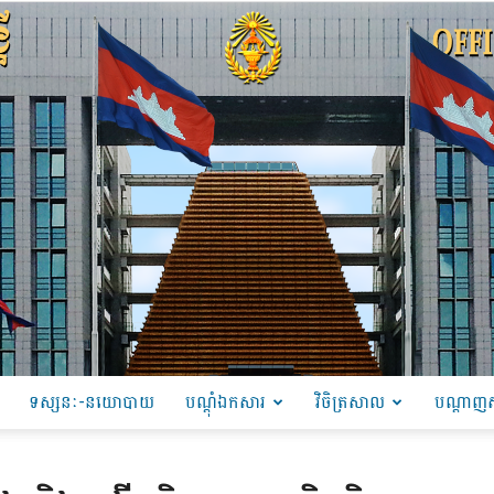
ទស្សនៈ-នយោបាយ
បណ្ដុំឯកសារ
វិចិត្រសាល
បណ្តាញស
PRU