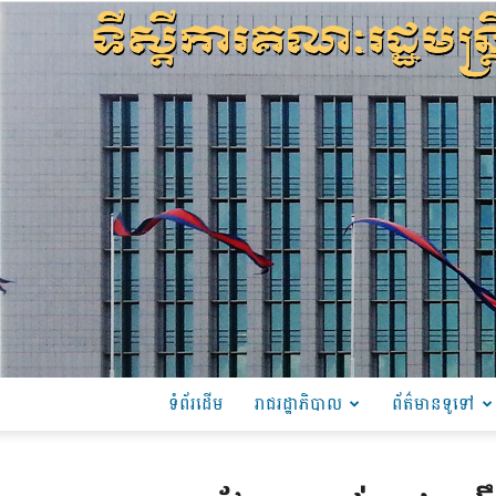
ទំព័រដើម
រាជរដ្ឋាភិបាល
ព័ត៌មានទូទៅ