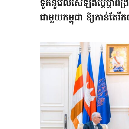
ទូតនូវែលសេឡង់ប្ដេជ្ញាពង្រ
ជាមួយកម្ពុជា ឱ្យកាន់តែរ