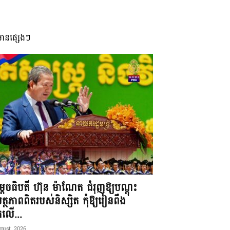
មានផ្សេងៗ
តេចធិបតី ហ៊ុន ម៉ាណែត ជំរុញឱ្យបណ្តុះ
្ថភាពពិតរបស់និស្សិត កុំឱ្យរៀនពឹង
ែកលើ...
gust, 2026