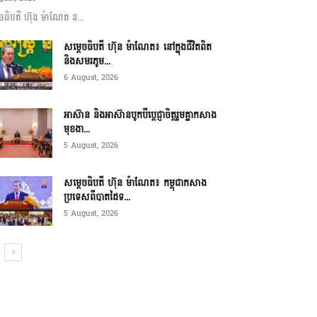
ចធិបតី ហ៊ុន ម៉ាណែត ន...
សម្តេចធិបតី ហ៊ុន ម៉ាណែត៖ នៅក្នុងជីវិតពិត
និងសមរភូម...
6 August, 2026
អាស៊ាន និងអាស៊ានបូកបីប្តេជ្ញាចិត្តរួមគ្នាកសាង
មុខងា...
5 August, 2026
សម្ដេចធិបតី ហ៊ុន ម៉ាណែត៖ កម្ពុជាកសាង
ប្រទេសពីបាតដៃទ...
5 August, 2026