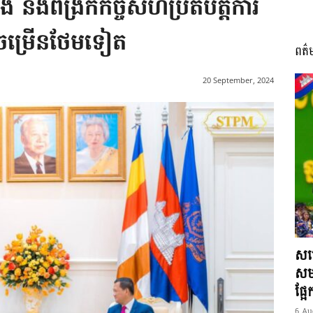
ឹង និងពង្រីកកិច្ចសហប្រតិបត្តិការ
ីកចម្រើនថែមទៀត
ពត៌
I
20 September, 2024
អង្គ
ភាព​
សម្
សមត
ផ្អ
6 Au