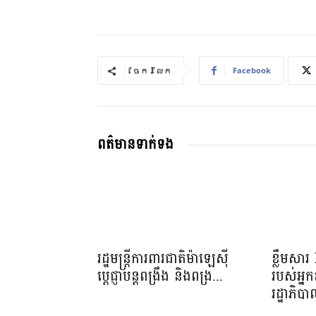
Facebook
ចែករំលែក
ពត៌មានទាក់ទង
រដ្ឋមន្ត្រីការពារជាតិម៉ាឡេស៊ី
ខ្លឹមសា
ប្ដេជ្ញាបន្តពង្រឹង និងពង្រ...
របស់អ្នក
រដ្ឋាភិប