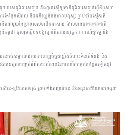
ះជំនួយរបស់នូវែលសេឡង់ និងបានស្នើឱ្យភាគីនូវែលសេឡង់ធ្វើកិច្ចសហ
 ការកែច្នៃកសិផល និងអភិវឌ្ឍន៍ធនធានមនុស្ស ព្រមទាំងស្នើភាគី
/រដ្ឋធានីណាមួយនៃប្រទេសសមាជិកអាស៊ាន ដែលមានធុរជនជនជាតិ
កម្ពុជា ចូលរួមធ្វើបទបង្ហាញអំពីកាលានុវត្តភាពពាណិជ្ជកម្ម និង
 បានកត់សម្គាល់ដោយការពេញចិត្តជាខ្លាំងចំពោះទំនាក់ទំនង និង
ង់ និងបានគូសបញ្ជាក់អំពីសារៈសំខាន់នៃការលើកកម្ពស់បន្ថែមទៀតនូវ
។
នាអាស៊ាន-នូវែលសេឡង់ ព្រមទាំងបញ្ហាតំបន់ និងអន្តរជាតិដែលជាកង្វល់