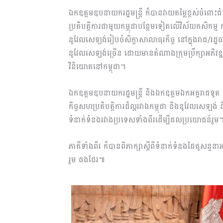
ឯកឧត្ដមឧបនាយករដ្ឋមន្ត្រី ក៏បានវាយតម្លៃខ្ពស់ចំពោ
ប្រតិបត្តិការជាមួយកម្ពុជាបន្ថែមទៀតលើវិស័យកសិកម្ម
នូវែលសេឡង់រៀបចំសិក្ខាសាលាធុរកិច្ច នៅក្នុងរាជ
នូវែលសេឡង់ច្រើន ដោយមានតំណាងក្រុមប្រឹក្សាអភិវឌ្ឍន៍
វិនិយោគនៅកម្ពុជា។
ឯកឧត្តមឧបនាយករដ្ឋមន្ត្រី និងឯកឧត្តមឯកអគ្គរាជទូត
កិច្ចសហប្រតិបត្តិការដ៏ល្អរវាងកម្ពុជា និងនូវែលសេឡ
ទំនាក់ទំនងរវាងប្រទេសទាំងពីរដើម្បីផលប្រយោជន៍រួម
ភាគីទាំងពីរ ក៏បានពិភាក្សាស្ដីពីទំនាក់ទំនងដៃគូសន្ទ
រួម ផងដែរ៕