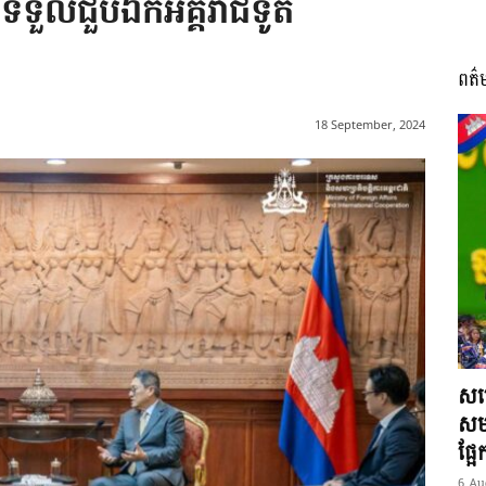
ី ទទួលជួបឯកអគ្គរាជទូត
ពត៌
I
18 September, 2024
អង្គ
ភាព​
សម្
សមត
ផ្អ
6 Au