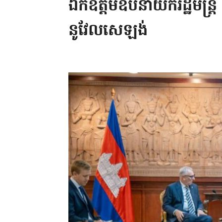
ឯកឧត្តមឧបនាយករដ្ឋមន្រ្ត
នូវែលសេឡង់