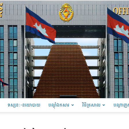
ទស្សនៈ-នយោបាយ
បណ្ដុំឯកសារ
វិចិត្រសាល
បណ្តាញស
PRU