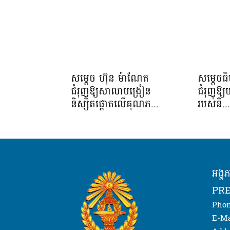
សម្តេច ហ៊ុន ម៉ាណែត
សម្តេចធ
ជំរុញឱ្យសាលាបង្រៀន
ជំរុញឱ្យ
និស្សិតផ្តោតលើគុណភ...
របស់និ..
អង្គ
PRE
Phon
E-Ma