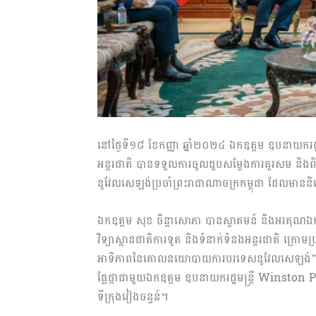
នៅថ្ងៃទី១៨ ខែកញ្ញា ឆ្នាំ២០២៤ ឯកឧត្តម ឧបនាយករដ្ឋមន្
អន្តរជាតិ បានទទួលការចូលជួបសម្តែងការគួរសម និង
នូវែលសេឡង់ប្រចាំព្រះរាជាណាចក្រកម្ពុជា ដែលមាននិ
ឯកឧត្តម សុខ ចិន្តាសោភា បានស្វាគមន៍ និងអរគ
វិទ្យាស្ថានជាតិការទូត និងទំនាក់ទំនងអន្ដរជាតិ ក្រោ
អាទិភាពនៃគោលនយោបាយការបរទេសនូវែលសេឡង់”។ ឯក
ផ្លែផ្កាជាមួយឯកឧត្តម ឧបនាយករដ្ឋមន្ត្រី Winston 
ទីក្រុងវៀងចន្ទន៍។