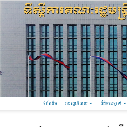
ទំព័រដើម
រាជរដ្ឋាភិបាល
ព័ត៌មានទូទៅ