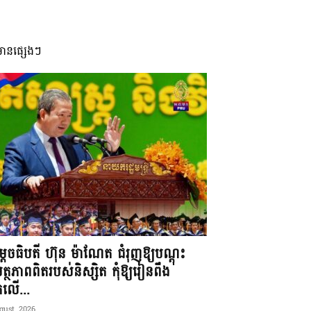
មានផ្សេងៗ
តេចធិបតី ហ៊ុន ម៉ាណែត ជំរុញឱ្យបណ្តុះ
្ថភាពពិតរបស់និស្សិត កុំឱ្យរៀនពឹង
ែកលើ...
gust, 2026