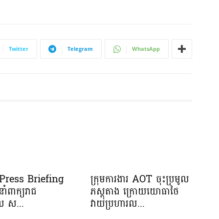
Twitter
Telegram
WhatsApp
រ Press Briefing
ក្រុមការងារ AOT ចុះប្រមូល
នាំពាក្យរាជ
ភស្តុតាង ក្រោយយោធាថៃ
ាល ស...
វាយប្រហារល...