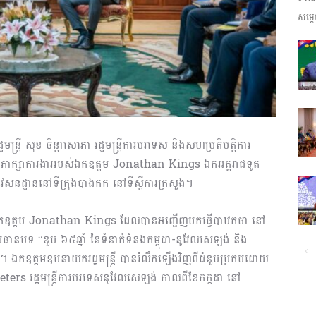
សម្តេ
ព័ត៌មាន​
និង
ត្រី សុខ ចិន្តាសោភា រដ្ឋមន្ត្រីការបរទេស និងសហប្រតិបត្តិការ
ពិភាក្សាការងាររបស់ឯកឧត្តម Jonathan Kings ឯកអគ្គរាជទូត
វេសនដ្ឋាននៅទីក្រុងបាងកក នៅទីស្តីការក្រសួង។
ប្រតិកម្ម
ុណឯកឧត្តម Jonathan Kings ដែលបានអញ្ជើញមកធ្វើបាឋកថា នៅ
មប្រធានបទ “ខួប ៦៥ឆ្នាំ នៃទំនាក់ទំនងកម្ពុជា-នូវែលសេឡង់ និង
ឧត្តមឧបនាយករដ្ឋមន្ត្រី បានរំលឹកឡើងវិញពីជំនួបប្រកបដោយ
Peters រដ្ឋមន្ត្រីការបរទេសនូវែលសេឡង់ កាលពីខែកក្កដា នៅ
រហ័ស