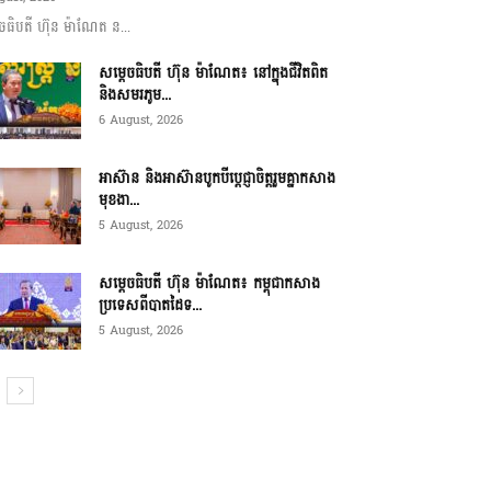
ចធិបតី ហ៊ុន ម៉ាណែត ន...
សម្តេចធិបតី ហ៊ុន ម៉ាណែត៖ នៅក្នុងជីវិតពិត
និងសមរភូម...
6 August, 2026
អាស៊ាន និងអាស៊ានបូកបីប្តេជ្ញាចិត្តរួមគ្នាកសាង
មុខងា...
5 August, 2026
សម្ដេចធិបតី ហ៊ុន ម៉ាណែត៖ កម្ពុជាកសាង
ប្រទេសពីបាតដៃទ...
5 August, 2026