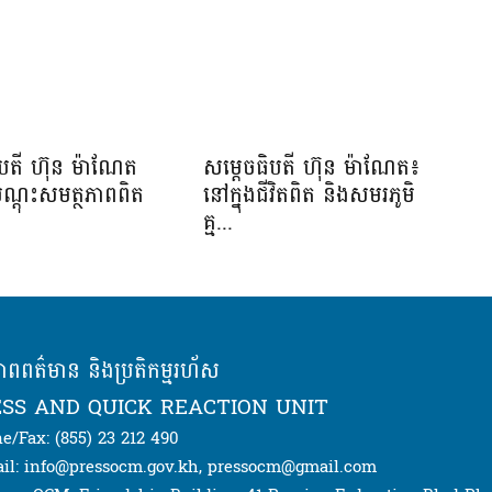
ិបតី ហ៊ុន ម៉ាណែត
សម្តេចធិបតី ហ៊ុន ម៉ាណែត៖
បណ្តុះសមត្ថភាពពិត
នៅក្នុងជីវិតពិត និងសមរភូមិ
.
គ្ម...
ភាពពត៌មាន និងប្រតិកម្មរហ័ស
SS AND QUICK REACTION UNIT
e/Fax: (855) 23 212 490
il: info@pressocm.gov.kh, pressocm@gmail.com