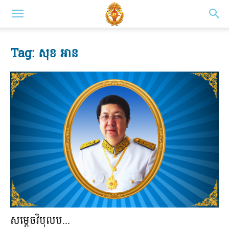
Tag: សុខ អាន
សម្តេចវិបុលប...