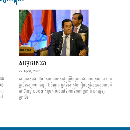
I
សម្តេច​តេជោ ...
អង្គ
29 April, 2017
ង​​អ​
សម្តេច​តេជោ ហ៊ុន សែន នាយករដ្ឋមន្រ្តីនៃព្រះរាជាណាចក្រ​កម្ពុជា បាន
​​រ​​​
ផ្តល់​ទស្សន​ទានចំ​នួន ៦ចំណុច ក្នុងទិសដៅ​ពន្លឿន​ចក្ខុវិស័យ​សហគមន៍​
េញ​​
អាស៊ាន​ឆ្នាំ២០២៥ ក៏ដូចជាទិ​សដៅ​ទំនាក់​ទំនងអន្តរជាតិ និងធ្វើឲ្យ
១៧ ​​
ប្រសើរ​
ភាព​