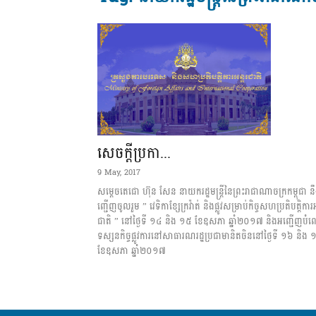
សេចក្តីប្រកា...
9 May, 2017
ស​ម្តេច​​តេ​​ជោ​​ ហ៊ុន​​ សែន ​​នា​​យក​​រដ្ឋ​​មន្រ្តី​​នៃ​​ព្រះ​​រា​​ជា​​ណា​​ចក្រ​​ក​ម្ពុ​ជា​​ នឹ​
ញ្ជើញ​ចូល​​រួម​​ ” វេ​​ទិ​​កា​​ខ្សែ​​ក្រ​​វ៉ាត់​​ និង​​ផ្លូវ​​សម្រាប់​​កិច្ច​​ស​ហ​​ប្រ​​តិ​​បត្តិ​​កា​រ​​អ​​ន្ត
ជាតិ​ ” ​នៅ​​ថ្ងៃ​​ទី​ ​១​៤​ ​និង​​ ១​៥​​ ខែ​​ឧ​​ស​​ភា​​ ឆ្នាំ​​២០​​១៧​​ និង​​អ​​ញ្ជើញ​​បំ​​ព
ទ​ស្ស​​ន​​កិច្ច​​ផ្លូវ​​ការ​​នៅ​​សា​​ធា​​រ​​ណ​​រដ្ឋ​​ប្រ​​ជា​​មា​​និត​​ចិន​​នៅ​​ថ្ងៃ​​ទី​​ ១៦​​ និង​ ​
ខែ​​ឧស​​ភា​​ ឆ្នាំ​​២០​​១៧​​