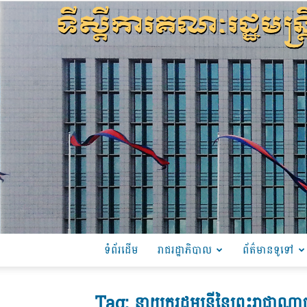
ទំព័រដើម
រាជរដ្ឋាភិបាល
ព័ត៌មានទូទៅ
Tag: នាយករដ្ឋមន្រ្តីនៃព្រះរាជាណាចក