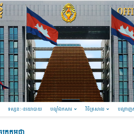
ទស្សនៈ-នយោបាយ
បណ្ដុំឯកសារ
វិចិត្រសាល
បណ្តាញស
PRU
្រ​កម្ពុជា