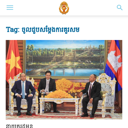
Tag: ចូលជួបសម្តែងការគួរសម
នាយក​រដ្ឋ​មន...