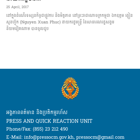
25 April, 2017
នៅក្នុងដំណើរទស្សនកិច្ចជាផ្លូវការ និងមិត្តភាព នៅព្រះរាជាណាចក្រកម្ពុជា ឯកឧត្តម ង្វៀន
សួនហ៊្វុក (Nguyen Xuan Phuc) នាយករដ្ឋមន្រ្តី នៃសាធារណរដ្ឋសង្គម
និយមវៀតណាម បានចូលជួប
អង្គភាពពត៌មាន និងប្រតិកម្មរហ័ស
PRESS AND QUICK REACTION UNIT
Phone/Fax: (855) 23 212 490
E-Mail: info@pressocm.gov.kh, pressocm@gmail.com