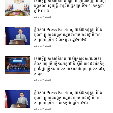
សេចក្តីប្រកាសព័ត៌មាន ស្តីពី លទ្ធផលកិច្ចប្រជុំពេញ
អង្គគណៈរដ្ឋមន្រ្តី នាព្រឹកថ្ងៃសុក្រ ទី២៤ ខែកក្កដា
ឆ្នាំ២០២៦
24 July, 2026
ខ្លឹមសារ Press Briefing របស់ឯកឧត្តម ប៉ែន
បូណា ប្រធានអង្គភាពអ្នកនាំពាក្យរាជរដ្ឋាភិបាល
សម្រាប់ថ្ងៃទី២៤ ខែកក្កដា ឆ្នាំ២០២៦
24 July, 2026
សេចក្តីប្រកាសព័ត៌មាន របស់ក្រសួងការបរទេស
និងសហប្រតិបត្តិការអន្តរជាតិ ស្តីពី លទ្ធផលនៃកិច្ច
ប្រជុំរដ្ឋមន្ត្រីការបរទេសអាស៊ានជាមួយប្រទេសដៃគូ
សន្ទនា
23 July, 2026
ខ្លឹមសារ Press Briefing របស់ឯកឧត្តម ប៉ែន
បូណា ប្រធានអង្គភាពអ្នកនាំពាក្យរាជរដ្ឋាភិបាល
សម្រាប់ថ្ងៃទី២៣ ខែកក្កដា ឆ្នាំ២០២៦
23 July, 2026