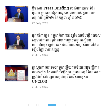
ខ្លឹមសារ Press Briefing របស់ឯកឧត្តម ប៉ែន
បូណា ប្រធានអង្គភាពអ្នកនាំពាក្យរាជរដ្ឋាភិបាល
សម្រាប់ថ្ងៃទី២២ ខែកក្កដា ឆ្នាំ២០២៦
22 July, 2026
អ្នកនាំពាក្យ៖ កម្ពុជាអំពាវនាវឱ្យថៃឈប់បង្កើតលេស
សម្រាប់ការពន្យារពេលដោយចេតនារបស់ខ្លួន
ហើយវិលត្រឡប់មករកដំណើរការខ័ណ្ឌសីមាព្រំដែន
ឡើងវិញដោយសុច្ឆន្ទៈ
21 July, 2026
ក្រសួងការបរទេសកម្ពុជាឆ្លើយតបចំពោះរដ្ឋមន្រ្តីការ
បរទេសថៃ ដែលលើកឡើងថា ការចរចាព្រំដែនគោក
ត្រូវជាប់គាំងព្រោះកម្ពុជាជ្រើសរើសយន្តការ
UNCLOS
21 July, 2026