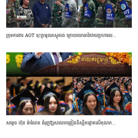
ក្រុមការងារ AOT ចុះប្រមូលភស្តុតាង ក្រោយយោធាថៃវាយប្រហារល...
សម្តេច ហ៊ុន ម៉ាណែត ជំរុញឱ្យសាលាបង្រៀននិស្សិតផ្តោតលើគុណភ...