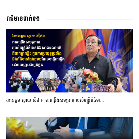
ពត៌មានទាក់ទង
ឯកឧត្តម ស្វាយ ស៊ីថា៖ ការពង្រឹងសមត្ថភាពរបស់មន្ត្រីព័ត៌មា...