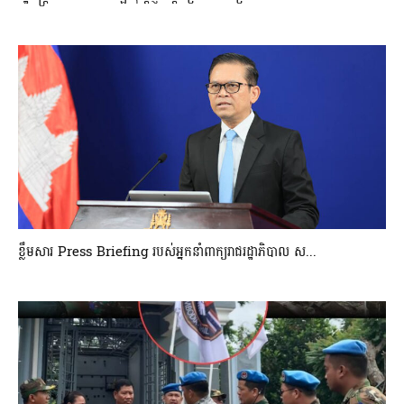
ខ្លឹមសារ Press Briefing របស់អ្នកនាំពាក្យរាជរដ្ឋាភិបាល ស...