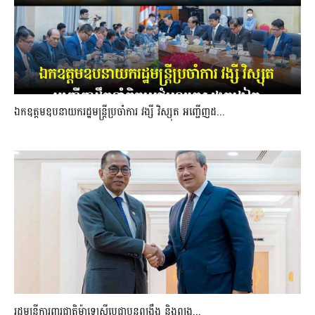
ឯកឧត្តមឧបនាយករដ្ឋមន្រ្តីប្រចាំការ វង្សី វិស្សុត អញ្ជើញដ...
រដ្ឋមន្ត្រីការពារជាតិម៉ាឡេស៊ីប្ដេជ្ញាបន្តពង្រឹង និងពង្រ...