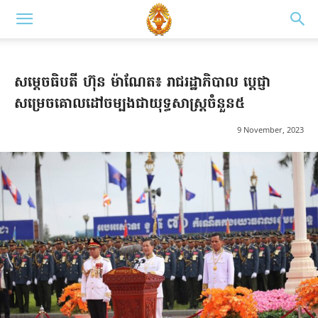
សម្តេចធិបតី ហ៊ុន ម៉ាណែត៖ រាជរដ្ឋាភិបាល ប្តេជ្ញា
សម្រេចគោលដៅចម្បងជាយុទ្ធសាស្ត្រចំនួន៥
9 November, 2023