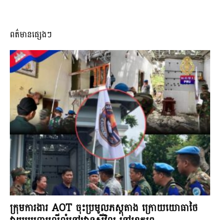
ពត៌មានផ្សេងៗ
ក្រុមការងារ AOT ចុះប្រមូលភស្តុតាង ក្រោយយោធាថៃ