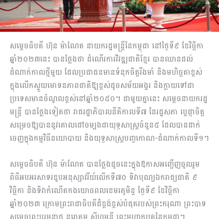
សម្តេចធិបតី ហ៊ុន ម៉ាណែត នាយករដ្ឋមន្ត្រីនៃកម្ពុជា នៅថ្ងៃទី៩ ខែវិច្ឆិកា
ឆ្នាំ២០២៣នេះ បានថ្លែងថា ដំណើរការវិវឌ្ឍជាតិខ្មែរ បានឈានដល់
ដំណាក់កាលថ្មីមួយ ដែលប្រជាជនមានទំនុកចិត្តរឹងមាំ និងមហិច្ឆតាខ្ពស់
ក្នុងលើកស្ទួយមោទនភាពជាតិឱ្យខ្ពស់ដូចសម័យអង្គរ និងក្លាយទៅជា
ប្រទេសមានចំណូលខ្ពស់នៅឆ្នាំ២០៥០។ ជាមួយគ្នានេះ សម្តេចនាយករដ្ឋ
មន្ត្រី បានថ្លែងទៀតថា រាជរដ្ឋាភិបាលនីតិកាលទី៧ នៃរដ្ឋសភា ប្តេជ្ញាចិត្ត
សម្រេចឱ្យបាននូវគោលដៅចម្បងជាយុទ្ធសាស្ត្រចំនួន៥ ដែលបានដាក់
ចេញក្នុងកម្មវិធីនយោបាយ និងយុទ្ធសាស្ត្របញ្ចកោណ-ដំណាក់កាលទី១។
សម្តេចធិបតី ហ៊ុន ម៉ាណែត បានថ្លែងដូចនេះក្នុងឱកាសអញ្ជើញចូលរួម
ពិធីអបអរសាទរខួបអនុស្សាវរីយ៍លើកទី៧០ ទិវាបុណ្យឯករាជ្យជាតិ ៩
វិច្ឆិកា និងទិវាកំណើតកងយោធពលខេមរភូមិន្ទ ថ្ងៃទី៩ ខែវិច្ឆិកា
ឆ្នាំ២០២៣ ក្រោមព្រះរាជាធិបតីដ៏ខ្ពង់ខ្ពស់បំផុតរបស់ព្រះករុណា ព្រះបាទ
សម្តេចព្រះបរមនាថ នរោត្តម សីហមុនី ព្រះមហាក្សត្រនៃកម្ពុជា។