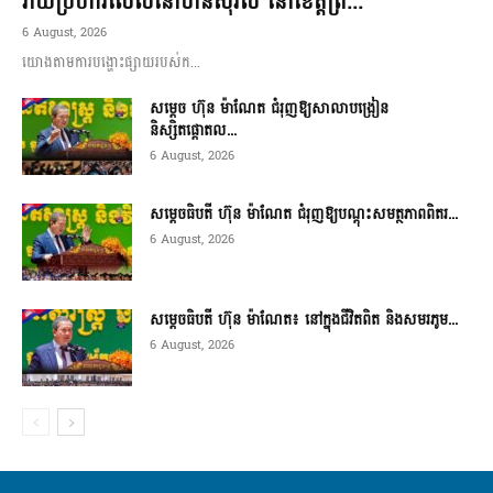
វាយប្រហារលើលំនៅឋានស៊ីវិល នៅខេត្តព្រ...
6 August, 2026
យោងតាមការបង្ហោះផ្សាយរបស់ក...
សម្តេច ហ៊ុន ម៉ាណែត ជំរុញឱ្យសាលាបង្រៀន
និស្សិតផ្តោតល...
6 August, 2026
សម្តេចធិបតី ហ៊ុន ម៉ាណែត ជំរុញឱ្យបណ្តុះសមត្ថភាពពិតរ...
6 August, 2026
សម្តេចធិបតី ហ៊ុន ម៉ាណែត៖ នៅក្នុងជីវិតពិត និងសមរភូម...
6 August, 2026