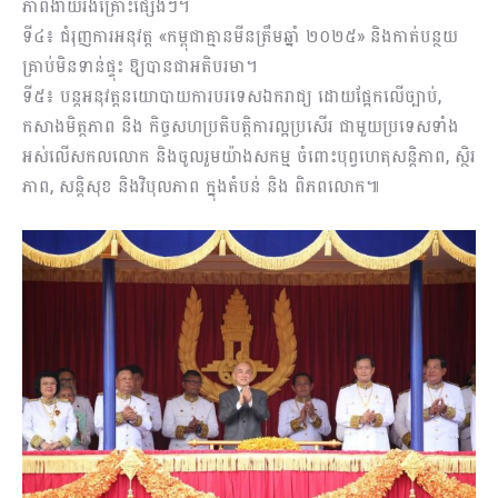
ភាពងាយរងគ្រោះផ្សេងៗ។
ទី៤៖ ជំរុញការអនុវត្ត «កម្ពុជាគ្មានមីនត្រឹមឆ្នាំ ២០២៥» និងកាត់បន្ថយ
គ្រាប់មិនទាន់ផ្ទុះ ឱ្យបានជាអតិបរមា។
ទី៥៖ បន្តអនុវត្តនយោបាយការបរទេសឯករាជ្យ ដោយផ្អែកលើច្បាប់,
កសាងមិត្តភាព និង កិច្ចសហប្រតិបត្តិការល្អប្រសើរ ជាមួយប្រទេសទាំង
អស់លើសកលលោក និងចូលរួមយ៉ាងសកម្ម ចំពោះបុព្វហេតុសន្តិភាព, ស្ថិរ
ភាព, សន្តិសុខ និងវិបុលភាព ក្នុងតំបន់ និង ពិភពលោក៕