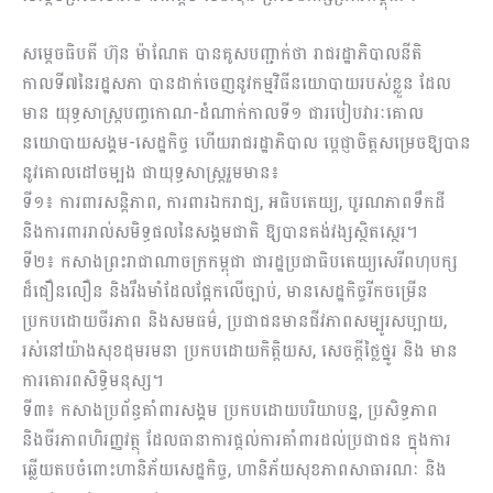
សម្តេចធិបតី ហ៊ុន ម៉ាណែត បានគូសបញ្ជាក់ថា រាជរដ្ឋាភិបាលនីតិ
កាលទី៧នៃរដ្ឋសភា បានដាក់ចេញនូវកម្មវិធីនយោបាយរបស់ខ្លួន ដែល
មាន យុទ្ធសាស្ត្របញ្ចកោណ-ដំណាក់កាលទី១ ជារបៀបវារៈគោល
នយោបាយសង្គម-សេដ្ឋកិច្ច ហើយរាជរដ្ឋាភិបាល ប្តេជ្ញាចិត្តសម្រេចឱ្យបាន
នូវគោលដៅចម្បង ជាយុទ្ធសាស្ត្ររួមមាន៖
ទី១៖ ការពារសន្តិភាព, ការពារឯករាជ្យ, អធិបតេយ្យ, បូរណភាពទឹកដី
និងការពាររាល់សមិទ្ធផលនៃសង្គមជាតិ ឱ្យបានគង់វង្សស្ថិតស្ថេរ។
ទី២៖ កសាងព្រះរាជាណាចក្រកម្ពុជា ជារដ្ឋប្រជាធិបតេយ្យសេរីពហុបក្ស
ដ៏ជឿនលឿន និងរឹងមាំដែលផ្អែកលើច្បាប់, មានសេដ្ឋកិច្ចរីកចម្រើន
ប្រកបដោយចីរភាព និងសមធម៌, ប្រជាជនមានជីវភាពសម្បូរសប្បាយ,
រស់នៅយ៉ាងសុខដុមរមនា ប្រកបដោយកិត្តិយស, សេចក្តីថ្លៃថ្នូរ និង មាន
ការគោរពសិទ្ធិមនុស្ស។
ទី៣៖ កសាងប្រព័ន្ធគាំពារសង្គម ប្រកបដោយបរិយាបន្ន, ប្រសិទ្ធភាព
និងចីរភាពហិរញ្ញវត្ថុ ដែលធានាការផ្តល់ការគាំពារដល់ប្រជាជន ក្នុងការ
ឆ្លើយតបចំពោះហានិភ័យសេដ្ឋកិច្ច, ហានិភ័យសុខភាពសាធារណៈ និង