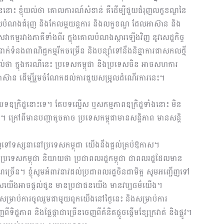
ាននោះ ខ្ញុំយល់ថា គោលការណ៍សំខាន់ គឺដើម្បីជួយជំរុញលក្ខខណ្ឌនៃ
លបំណងជំរុញ និងកែលម្អយន្តការ និងលក្ខខណ្ឌ ដែលអាស៊ាន និង
េវាកម្មរវាងភាគីទាំងពីរ ក្នុងគោលបំណងស្តារឡើងវិញ នូវសេដ្ឋកិច្ច
ទំនងពាណិជ្ជកម្មរីកចម្រើន និងបន្សុាំទៅនឹងនិន្នាការជាសកលថ្មី
ំយល់ថា ក្នុងករណីនេះ ប្រទេសកម្ពុជា និងប្រទេសចិន អាចសហការ
ណ្ឌអាស៊ាន ដើម្បីរួមចំណែកដល់ការជួយសម្រួលដំណើរការនេះ។
នបទឧក្រិដ្ឋនោះទេ។ តែបទល្មើស ឬសកម្មភាពឧក្រិដ្ឋទាំងនោះ មិន
ក្រៅពីមានបញ្ហាតូចតាច ប្រទេសកម្ពុជាមានសន្ដិភាព មានសន្ដិ
ជើញទៅទស្សនានៅប្រទេសកម្ពុជា យើងនឹងផ្ដល់គ្រប់ឱកាស។
ប្រទេសកម្ពុជា និយាយថា ប្រជាពលរដ្ឋកម្ពុជា ជាពលរដ្ឋដែលមាន
រាណច្រើន។ ខ្ញុំសូមអំពាវនាវដល់ប្រជាពលរដ្ឋចិនជាមិត្ត សូមអញ្ជើញទៅ
ប្រទេសយើងអាចផ្ដល់ជូន មានប្រជាជនយើង មានវប្បធម៌យើង។
ំងសម្រាប់ការចូលរួមជាមួយពួកយើងនៅថ្ងៃនេះ និងសម្រាប់ការ
 និងផ្លែផ្កាជាច្រើន​ចេញពីគំនិតផ្ដួចផ្ដើមខ្សែក្រវាត់ និងផ្លូវ។