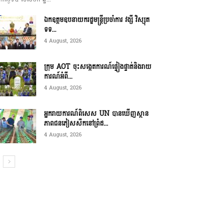
ឯកឧត្តមឧបនាយករដ្ឋមន្ត្រីប្រចាំការ វង្សី វិស្សុត
ទទ...
4 August, 2026
ក្រុម AOT ចុះសង្កេតការណ៍ផ្ទៀងផ្ទាត់និងរាយ
ការណ៍អំពី...
4 August, 2026
អ្នករាយការណ៍ពិសេស UN បានឃើញស្ថាន
ភាពជនភៀសសឹកនៅព្រំដ...
4 August, 2026