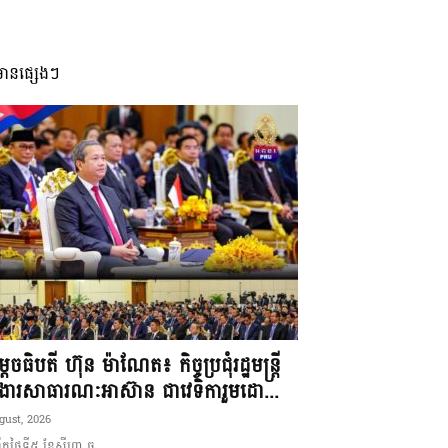
មានផ្សេងៗ
ដេចធិបតី ហ៊ុន ម៉ាណែត៖ កិច្ចប្រជុំរដ្ឋមន្ត្រី
ងារសាធារណៈអាស៊ាន ជាវេទិការួមដោ...
gust, 2026
ឹកថ្ងៃទី៥ ខែសីហា ឆ្ន...