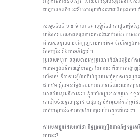
អន្តរជាតិជាង៤០ទៀត ហើយបានស្តាប់សុន្ទរកថា​របស់ល
ជាមួយពួកយើង នូវខ្លឹម​សារ​​មួយចំនួនចេញពីសុន្ទរកថា 
សម្តេចធិបតី ហ៊ុន ម៉ាណែត៖ ល្អខ្ញុំគិតថាការផ្តួចផ្តើ
យើងមានលទ្ធភាពទទួលបានកាន់តែឆាប់រហ័ស ពិសេសប្
ពិសេសទទួលបានហិរញ្ញប្បទានកាន់តែឆាប់រហ័សក្នុងការកស
រីកចម្រើន និងការអភិវឌ្ឍន៍។
ប្រទេសកម្ពុជា ទទួលបានអត្ថប្រយោជន៍យ៉ាងច្រើនពីការផ្តួ
ចូលរួមក្នុងវេទិកា៣ឆ្នាំជាប់គ្នា ដែលនេះ គឺជាការបង្ហាញ
លើកនេះ គឺជាការធ្វើដំណើរដំបូងរបស់ខ្ញុំក្នុងការចូលរួមវេទ
ជាបឋម ខ្ញុំសូមសម្តែងការអបអរសាទរចំពោះលោកប្រធា
ជោគជ័យនូវវេទិកានេះ។ ខ្ញុំយល់ថាប្រទេសកម្ពុជា ទទួលបា
ការរៀបចំយុទ្ធសាស្ត្រដោយផ្សារភ្ជាប់ជាមួយនឹងគាំទ្រដ
ភ្ជាប់ជាមួយនឹងការគាំទ្រដែលបានពីការផ្តួចផ្តើមនេះ។
ការរបស់ខ្លួនដែលហៅថា កិច្ចព្រមព្រៀងពាណិជ្ជកម្មសេ
ការនេះ?