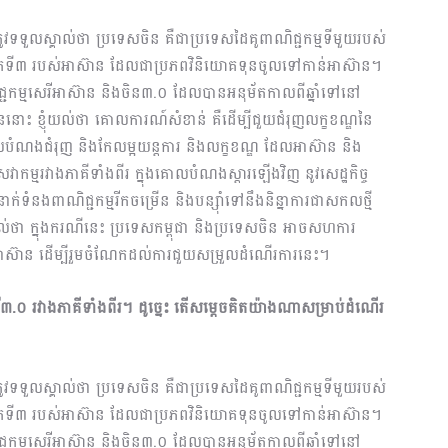
រូវទទួលស្គាល់ថា ប្រទេសចិន គឺជាប្រទេសដៃគូពាណិជ្ជកម្មទីមួយរបស់
ផុតទី៣ របស់អាស៊ាន ដែលជាប្រភពវិនិយោគទុនចូលទៅកាន់អាស៊ាន។
ពាណិជ្ជកម្មសេរីអាស៊ាន និងចិន៣.០ ដែលបានអនុម័តកាលពីឆ្នាំទៅនៅ
ាននោះ ខ្ញុំយល់ថា គោលការណ៍សំខាន់ គឺដើម្បីជួយជំរុញលក្ខខណ្ឌនៃ
លបំណងជំរុញ និងកែលម្អយន្តការ និងលក្ខខណ្ឌ ដែលអាស៊ាន និង
េវាកម្មរវាងភាគីទាំងពីរ ក្នុងគោលបំណងស្តារឡើងវិញ នូវសេដ្ឋកិច្ច
ទំនងពាណិជ្ជកម្មរីកចម្រើន និងបន្សុាំទៅនឹងនិន្នាការជាសកលថ្មី
ំយល់ថា ក្នុងករណីនេះ ប្រទេសកម្ពុជា និងប្រទេសចិន អាចសហការ
ណ្ឌអាស៊ាន ដើម្បីរួមចំណែកដល់ការជួយសម្រួលដំណើរការនេះ។
រី៣.០ រវាងភាគីទាំងពីរ។ ដូច្នេះ តើសម្តេចគិតយ៉ាងណាសម្រាប់ដំណើរ
រូវទទួលស្គាល់ថា ប្រទេសចិន គឺជាប្រទេសដៃគូពាណិជ្ជកម្មទីមួយរបស់
ផុតទី៣ របស់អាស៊ាន ដែលជាប្រភពវិនិយោគទុនចូលទៅកាន់អាស៊ាន។
ពាណិជ្ជកម្មសេរីអាស៊ាន និងចិន៣.០ ដែលបានអនុម័តកាលពីឆ្នាំទៅនៅ