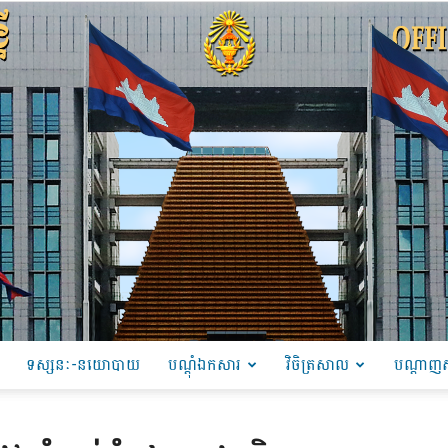
ទស្សនៈ-នយោបាយ
បណ្ដុំឯកសារ
វិចិត្រសាល
បណ្តាញស
PRU