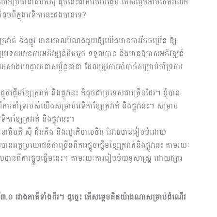
ោកប្រធានាធិបតីស៊ី ដូចនេះជាការចាប់ផ្តើម តើសម្តេចអាចចែករំលែក
ក៏ដូចពីក្នុងវេទិកានេះផងបានទេ?
មខ្សែក្រវាត់ និងផ្លូវ មានគោលបំណងជួយឱ្យយើងមានការរីកចម្រើន ឱ្យ
រទេសមានការអភិវឌ្ឍន៍តិចតួច ទទួលបាន និងមានឱកាសអភិវឌ្ឍន៍
ាងហេដ្ឋារចនាសម្ព័ន្ធនានា ដែលត្រូវការចាំបាច់សម្រាប់គាំទ្រការ
ចផ្តើមខ្សែក្រវាត់ និងផ្លូវនេះ ក៏ដូចជាប្រទេសជាច្រើនដែរ។ ខ្ញុំបាន
ពីការគាំទ្ររបស់យើងសម្រាប់វេទិកាខ្សែក្រវាត់ និងផ្លូវនេះ។ សម្រាប់
ិកាខ្សែក្រវាត់ និងផ្លូវនេះ។
នាធិបតី ស៊ី ជីនភីង និងរដ្ឋាភិបាលចិន ដែលបានរៀបចំដោយ
នអត្ថប្រយោជន៍ជាច្រើនពីការផ្តួចផ្តើមខ្សែក្រវាត់និងផ្លូវនេះ តាមរយៈ
ែលបានពីការផ្តួចផ្តើមនេះ។ តាមរយៈការរៀបចំយុទ្ធសាស្ត្រ ដោយផ្សារ
រី៣.០ រវាងភាគីទាំងពីរ។ ដូច្នេះ តើសម្តេចគិតយ៉ាងណាសម្រាប់ដំណើរ