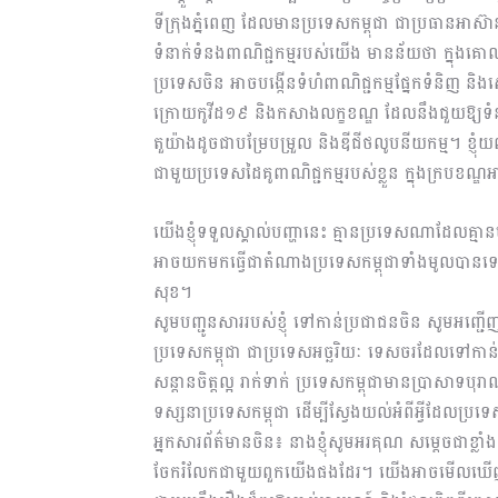
ទីក្រុងភ្នំពេញ ដែលមានប្រទេសកម្ពុជា ជាប្រធានអាស៊
ទំនាក់ទំនងពាណិជ្ជកម្មរបស់យើង មានន័យថា ក្នុងគោ
ប្រទេសចិន អាចបង្កើនទំហំពាណិជ្ជកម្មផ្នែកទំនិញ និងស
ក្រោយកូវីដ១៩ និងកសាងលក្ខខណ្ឌ ដែលនឹងជួយឱ្យទំនាក់
តួយ៉ាងដូចជាបម្រែបម្រួល និងឌីជីថលូបនីយកម្ម។ ខ្ញុ
ជាមួយប្រទេសដៃគូពាណិជ្ជកម្មរបស់ខ្លួន ក្នុងក្របខ
យើងខ្ញុំទទួលស្គាល់បញ្ហានេះ គ្មានប្រទេសណាដែលគ្មា
អាចយកមកធ្វើជាតំណាងប្រទេសកម្ពុជាទាំងមូលបានទេ។ 
សុខ។
សូមបញ្ជូនសាររបស់ខ្ញុំ ទៅកាន់ប្រជាជនចិន សូមអញ្
ប្រទេសកម្ពុជា ជាប្រទេសអច្ឆរិយៈ ទេសចរដែលទៅកាន់
សន្ដានចិត្តល្អ រាក់ទាក់ ប្រទេសកម្ពុជាមានប្រាសាទបុ
ទស្សនាប្រទេសកម្ពុជា ដើម្បីស្វែងយល់អំពីអ្វីដែល
អ្នកសារព័ត៌មានចិន៖ នាងខ្ញុំសូមអរគុណ សម្ដេចជាខ្លា
ចែករំលែកជាមួយពួកយើងផងដែរ។ យើងអាចមើលឃើញពីទិដ្ឋភាព