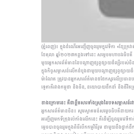
(ភ្នំពេញ)៖ ក្នុងដំណើរអញ្ជើញចូលរួមក្នុវេទិកា «ខ្សែក្រវ
ខែតុលា ឆ្នាំ២០២៣កន្លងទៅនេះ សម្តេចមហាបវរធិបតី ហ៊ុន
មួយអ្នកសារព័ត៌មាននៃបណ្តាញផ្សព្វផ្សាយដ៏ល្បីរបស់​ចិ
ក្នុងកិច្ចសម្ភាសន៍លើកដំបូងជាមួយបណ្តាញផ្សព្វផ្សាយដ៏ល្
ម៉ាណែត ត្រូវបានអ្នកសារព័ត៌មានជជែកសួរលើប្រធានបទជាច្
ទ្វេភាគីរវាងកម្ពុជា និងចិន, នយោបាយដឹកនាំ និងជីវិត
ខាងក្រោមនេះ គឺជាខ្លឹមសារទាំងស្រុងនៃបទសម្ភាសន៍រវ
អ្នកសារព័ត៌មានចិន៖ សូមស្វាគមន៍សម្តេចធិបតីនាយករដ្ឋមន្
អញ្ជើញមកទីក្រុងប៉េកាំងលើកនេះ គឺដើម្បីចូលរួមវេទិកាកិ
ម្តេចបានចូលរួមក្នុងពិធីបើកកម្មវិធីរួម ជាមួយនឹងថ្