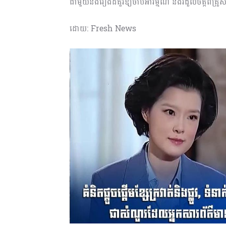
ជាមួយនឹងរឿងដ៏គួរឱ្យចាប់អារម្មណ៍ និងរំជួលចិត្តពីគ្
ដោយ: Fresh News