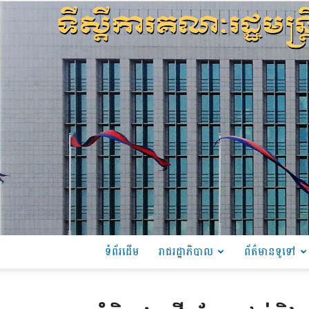
ទំព័រដើម
រាជរដ្ឋាភិបាល
ព័ត៌មានទូទៅ