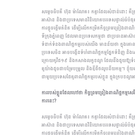
សម្តេចធិបតី ហ៊ុន ម៉ាណែត៖ កត្តាដែលសំខាន់នោះ គឺត្
អាស៊ាន និងជាប្រទេសមានវិនិយោគបរទេសផ្ទាល់ធំបំ
ការផ្តួចផ្តើមគំនិត ដើម្បីលើកកម្រិតកិច្ចព្រមព្រៀង
ទីក្រុងភ្នំពេញ ដែលមានប្រទេសកម្ពុជា ជាប្រធានអាស៊
ទំនាក់ទំនងពាណិជ្ជកម្មរបស់យើង មានន័យថា ក្នុងគោ
ប្រទេសចិន អាចបង្កើនទំហំពាណិជ្ជកម្មផ្នែកទំនិញ និងស
ក្រោយកូវីដ១៩ និងកសាងលក្ខខណ្ឌ ដែលនឹងជួយឱ្យទំនាក់
តួយ៉ាងដូចជាបម្រែបម្រួល និងឌីជីថលូបនីយកម្ម។ ខ្ញុ
ជាមួយប្រទេសដៃគូពាណិជ្ជកម្មរបស់ខ្លួន ក្នុងក្របខ
ការរបស់ខ្លួនដែលហៅថា កិច្ចព្រមព្រៀងពាណិជ្ជកម្មសេ
ការនេះ?
សម្តេចធិបតី ហ៊ុន ម៉ាណែត៖ កត្តាដែលសំខាន់នោះ គឺត្
អាស៊ាន និងជាប្រទេសមានវិនិយោគបរទេសផ្ទាល់ធំបំ
ការផ្តួចផ្តើមគំនិត ដើម្បីលើកកម្រិតកិច្ចព្រមព្រៀង