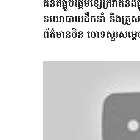
គំនិតផ្តួចផ្តើមខ្សែក្រវាត់និង
នយោបាយដឹកនាំ និងគ្រួស
ព័ត៌មានចិន ចោទសួរសម្តេ