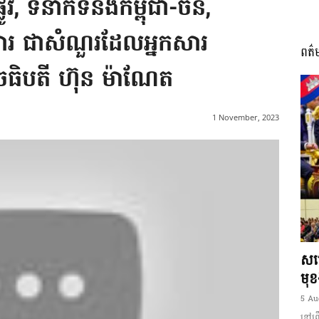
ផ្លូវ, ទំនាក់ទំនងកម្ពុជា-ចិន,
ារ ជាសំណួរដែលអ្នកសារ
ពត៌
I
ចធិបតី ហ៊ុន ម៉ាណែត
1 November, 2023
អង្គ
ភាព​
សម្
មុខ
5 Au
នៅព្រ