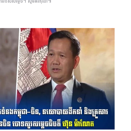
រួសារ​របស់​សម្ដេច។ សូមអរគុណ៕