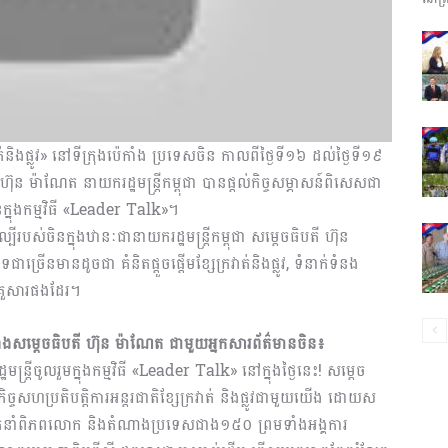
ព័ត៌មាន​
ាត់និងផ្លូវ» នៅទីក្រុងប៉េកាំង ប្រទេសចិន កាលពី​ថ្ងៃ​ទី១៦ ដល់ថ្ងៃទី១៩
និង
 ម៉ាណែត នាយក​រដ្ឋ​មន្ត្រីកម្ពុជា បានផ្តល់កិច្ចសម្ភាសន៍ពិសេសជា
នក្នុងកម្មវិធី «Leader Talk»។
បីរបស់ចិនក្នុងឋានៈជានាយករដ្ឋមន្ត្រីកម្ពុជា សម្តេចធិបតី ហ៊ុន
រើនមានដូចជា គំនិត​ផ្តួច​ផ្តើមខ្សែក្រវាត់និងផ្លូវ, ទំនាក់ទំនង
ប្រតិកម្ម
គ្រួសារ​ផងដែរ។
ាងសម្តេចធិបតី ហ៊ុន ម៉ាណែត ជាមួយអ្នកសារ​ព័ត៌មាន​ចិន៖
ត្រីចូលរួមក្នុងកម្មវិធី «Leader Talk» នៅ​ក្នុង​ថ្ងៃនេះ! សម្តេច
ច្ចសហប្រតិបត្តិការ​អន្តរជាតិ​ខ្សែក្រវាត់ និងផ្លូវជាមួយយើង ដោយស
រហ័ស
នាក់ដឹកនាំពិភព​លោក និងតំណាងប្រទេសជាង១៥០ ព្រមទាំងអង្គការ