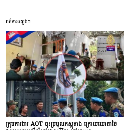
ពត៌មានផ្សេងៗ
ក្រុមការងារ AOT ចុះប្រមូលភស្តុតាង ក្រោយយោធាថៃ