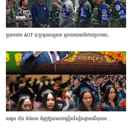
ក្រុមការងារ AOT ចុះប្រមូលភស្តុតាង ក្រោយយោធាថៃវាយប្រហារល...
សម្តេច ហ៊ុន ម៉ាណែត ជំរុញឱ្យសាលាបង្រៀននិស្សិតផ្តោតលើគុណភ...