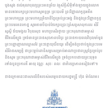
បួងសួង ដល់គុណបុណ្យព្រះរតនត្រ័យ វត្ថុស័ក្តិសិទ្ធិទាំងឡាយក្នុងលោក
មានទេវតារក្សាព្រះមហាស្វេតច្ឆត្រ ព្រះបារមី ព្រះវិញ្ញាណក្ខន្ធអតីត
ព្រះមហាក្សត្រ ព្រះមហាក្សត្រិយានីខ្មែរគ្រប់ព្រះអង្គ និងដួងព្រះវិញ្ញានក្ខន្ធ
ព្រះបរមរតនកោដ្ឋ សូមតាមបីបាច់ថែរក្សាប្រោះព្រំសព្ទសាធុការពរ សិរី
សួស្ដី ជ័យមង្គល វិបុលសុខ មហាប្រសើរថ្វាយ ព្រះករុណាជាអម្ចាស់
ជីវិតលើត្បូង ទ្រង់មានព្រះរាជសុខភាពបរិបូរ ព្រះរាជកាយពលវិបុលមាំមួន
ព្រះបញ្ញាញាណឈ្លាសវៃ ព្រះជន្មាយុយឺនយូរ ដើម្បីគង់ប្រថាប់ក្នុងព្រះបរម
សិរីរាជសម្បត្តិ ជាព្រះម្លប់ពោធិសម្ភារសម្រាប់អាណាប្រជារាស្ត្រខ្មែរគ្រប់រូប
និងសូម ព្រះករុណាជាអម្ចាស់ជីវិតលើត្បូង ទ្រង់ប្រកបដោយព្រះពុទ្ធព
រទាំងបួនប្រការគឺ អាយុ វណ្ណៈ សុខៈ ពលៈ ជាភិយ្យោភាពតរៀងទៅ៕
ខាងក្រោមនេះជាសារលិខិតរបស់សម្តេចនាយករដ្ឋមន្ត្រី ហ៊ុន ម៉ាណែត៖