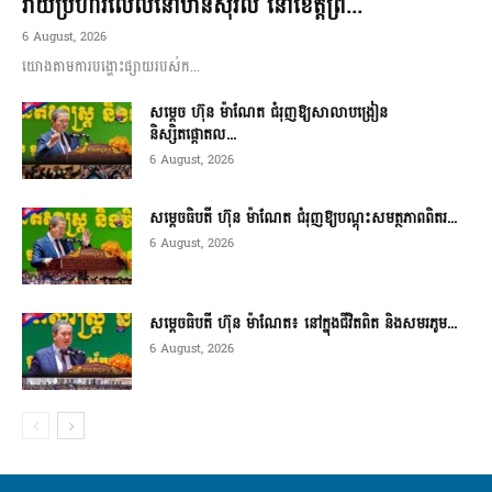
វាយប្រហារលើលំនៅឋានស៊ីវិល នៅខេត្តព្រ...
6 August, 2026
យោងតាមការបង្ហោះផ្សាយរបស់ក...
សម្តេច ហ៊ុន ម៉ាណែត ជំរុញឱ្យសាលាបង្រៀន
និស្សិតផ្តោតល...
6 August, 2026
សម្តេចធិបតី ហ៊ុន ម៉ាណែត ជំរុញឱ្យបណ្តុះសមត្ថភាពពិតរ...
6 August, 2026
សម្តេចធិបតី ហ៊ុន ម៉ាណែត៖ នៅក្នុងជីវិតពិត និងសមរភូម...
6 August, 2026