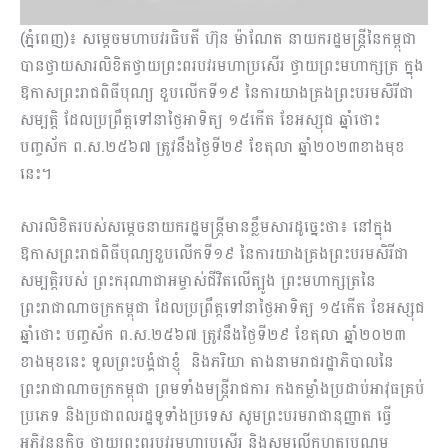
(ភ្នំពេញ)៖ សម្តេចមហាបវរធិបតី ហ៊ុន ម៉ាណែត នាយករដ្ឋមន្ត្រីនៃកម្ពុជា ​
បានថ្វាយសារលិខិតថ្វាយព្រះពរបវរមហាប្រសើរ ថ្វាយព្រះមហាក្សត្រ ក្នុង
ឱកាសព្រះរាជពិធីបុណ្យ ខួបលើកទី១៩ នៃការយាងគ្រងព្រះបរមសិរីជា
សម្បត្តិ ដែលប្រព្រឹត្តទៅនាថ្ងៃអាទិត្យ ១៥កើត ខែអស្សុជ ឆ្នាំថោះ
បញ្ចស័ក ព.ស.២៥៦៧ ត្រូវនឹងថ្ងៃទី២៩ ខែតុលា ឆ្នាំ២០២៣ខាងមុខ
នេះ។
សារលិខិតរបស់សម្តេចនាយករដ្ឋមន្ត្រីមានខ្លឹមសារដូច្នេះថា៖ នៅក្នុង
ឱកាសព្រះរាជពិធីបុណ្យខួបលើកទី១៩ នៃការយាងគ្រងព្រះបរមសិរីជា
សម្បត្តិរបស់ ព្រះករុណាជាអម្ចាស់ជីវិតលើត្បូង ព្រះមហាក្សត្រនៃ
ព្រះរាជាណាចក្រកម្ពុជា ដែលប្រព្រឹត្តទៅនាថ្ងៃអាទិត្យ ១៥កើត ខែអស្សុជ
ឆ្នាំថោះ បញ្ចស័ក ព.ស.២៥៦៧ ត្រូវនឹងថ្ងៃទី២៩ ខែតុលា ឆ្នាំ២០២៣
ខាងមុខនេះ ទូលព្រះបង្គំជាខ្ញុំ និងភរិយា តាងនាមរាជរដ្ឋាភិបាលនៃ
ព្រះរាជាណាចក្រកម្ពុជា ព្រមទាំងមន្ត្រីរាជការ កងកម្លាំងប្រដាប់អាវុធគ្រប់
ប្រភេទ និងប្រជាពលរដ្ឋទូទាំងប្រទេស សូមព្រះបរមរាជានុញ្ញាត ធ្វើ
អភិវន្ទនកិច្ច ថ្វាយព្រះពរបវរមហាប្រសើរ និងសូមលើកហត្ថប្រណម