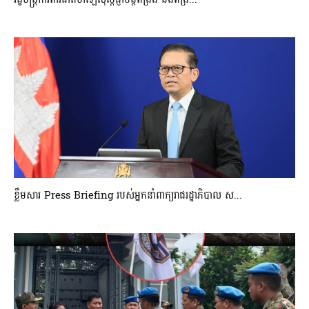
ខ្លឹមសារ Press Briefing របស់អ្នកនាំពាក្យរាជរដ្ឋាភិបាល ស...