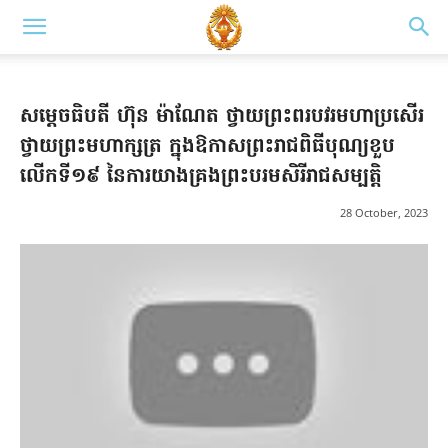
សម្តេចធិបតី ហ៊ុន ម៉ាណែត ថ្វាយព្រះពរបវរមហាប្រសើរ
ថ្វាយព្រះមហាក្សត្រ ក្នុងឱកាសព្រះរាជពិធីបុណ្យខួប
លើកទី១៩ នៃការយាងគ្រងព្រះបរមសិរីរាជសម្បត្តិ
28 October, 2023