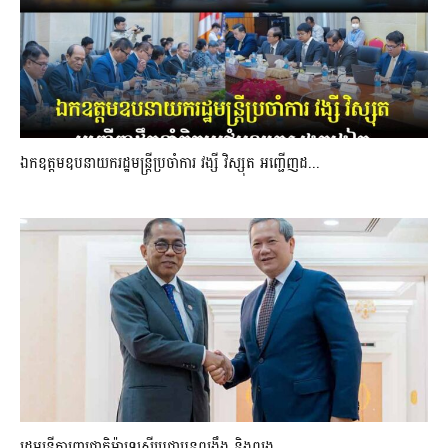
ឯកឧត្តមឧបនាយករដ្ឋមន្រ្តីប្រចាំការ វង្សី វិស្សុត អញ្ជើញដ...
រដ្ឋមន្ត្រីការពារជាតិម៉ាឡេស៊ីប្ដេជ្ញាបន្តពង្រឹង និងពង្រ...