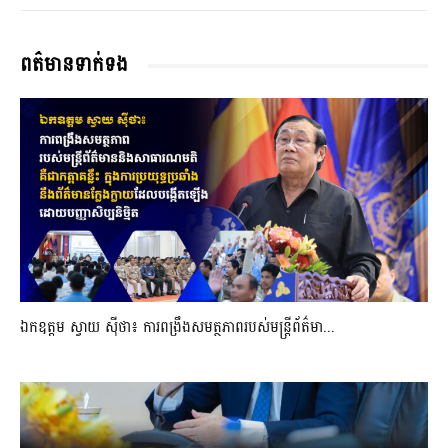
ពត៌មានទាក់ទង
ឯកឧត្តម ស្វាយ ស៊ីថា៖ ការពង្រឹងសមត្ថភាពរបស់មន្ត្រីព័ត៌មា...