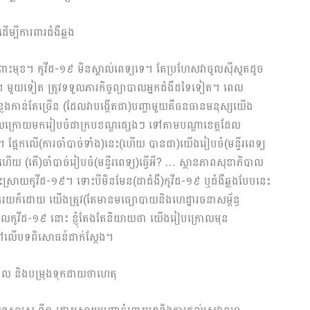
ើម្បីការពារជំងឺឆ្លង
ះមុខ​។ កូវីដ-១៩ មិនស្គាល់ពេទ្យទេ។ តែប្រ​ហែសវាចូលស៊ីសួតដូច
ជន)។ មួយទៀត​ ត្រូវទទួលភារកិច្ចព្យាបាលអ្នកជំងឺដទៃទៀត។ ពេល
្លែងកាន់តែច្រើន (ដែលវាបង្កើតជា)បញ្ហាមួយគឺធនធានមនុស្សយើង
ិត្ត ដែលក្រោយមករៀបចំជាក្របខណ្ឌផ្សេងៗ ទៅតាមបណ្ដាខេត្តដែល
ែម។ ផ្អែកលើ(ការចាំបាច់ទាំង)នេះ(ហើយ បានជា)យើងរៀបចំ(មន្ទីរពេទ្យ
ើយ (តើ)ចាំបាច់រៀបចំ(មន្ទីរពេទ្យ)ធ្វើអី? … ស្ថានភាពសុខាភិបាល
ការដោះស្រាយកូវីដ-១៩។ ទោះបីមិនមែន(ជាជំងឺ)កូវីដ-១៩ ឬជំងឺឆ្លងបែបនេះ
ាគរយក៏ដោយ យើងត្រូវ(តែមានមធ្យោបាយនិងហេដ្ឋារចនាសម្ព័ន្ធ
។ ពេលកូវីដ​​-១៩ នោះ ខ្ញុំតែងតែនិយាយថា យើងរៀបក្រោលមុន
ៅលើបទពិសោធន៍ជាក់ស្ដែង។
យាបាល និងបម្រុងទុកជាយថាហេតុ