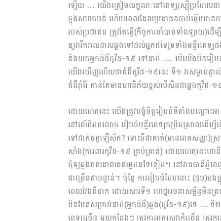
ឡើយ … យើងត្រៀមលក្ខណៈនៅពេទ្យរុស្ស៊ីប្រហែលជា ២០
ក្នុងសហគមន៍ ហើយពេលដែលប្រជាជនចាប់ផ្ដើមមានការព្រួ
របស់ប្រជាជន ត្រូវតែធ្វើ(កិច្ចការចាំបាច់ទាំងឡាយ)ដើ
ឲ្យវារីករាលដាលឆ្លងទៅដល់អ្នកដទៃរួមទាំងមន្ទីរពេទ្
និងយកអ្នកជំងឺកូវីដ-១៩ ទៅដាក់ …. បើយើងមិនរៀបចំប
យើងឃើញហើយថាជំងឺកូវីដ-១៩នេះ ទី១ វាសម្លាប់ផ្ទាល់
ជំងឺរ៉ាំរ៉ៃ កាន់តែមានហានិភ័យខ្ពស់បើសិនជាឆ្លងកូវីដ-
ដោយហេតុនេះ យើងត្រូវបង្ខំចិត្តរៀបចំទីតាំងបណ្ដោះអា
នៅលើពិភពលោក រៀបចំមន្ទីរពេទ្យកម្រិតស្រាលដើម្បី
ទៅដាក់ចត្តាឡីស័ក? ទោះបីជាគាត់(មានរោគសញ្ញា)
សាំង(ការពារកូវីដ-១៩ គ្រប់គ្រាន់) ដោយហេតុនេះហានិភ័យ
កុំឲ្យឆ្លងរាលដាលដល់អ្នកដទៃទៀត។ នៅរាជធានីភ្នំពេញ
ជាច្រើនជាបន្ទាន់។ ប៉ុន្តែ ការរៀបចំបែបនោះ (ដូច
ពេលវែងពិបាក ដោយសារទី១ ហេដ្ឋារចនាសម្ព័ន្ធមិនគ្
មិនមែនសម្រាប់ដាក់(អ្នកជំងឺ)ឆ្លង(កូវីដ-១៩)ទេ … ទ
ពេទ្យច្រើន មួយកន្លែងៗ ត្រូវការអ្នកសេវាក៏ច្រើន ត្រូវក