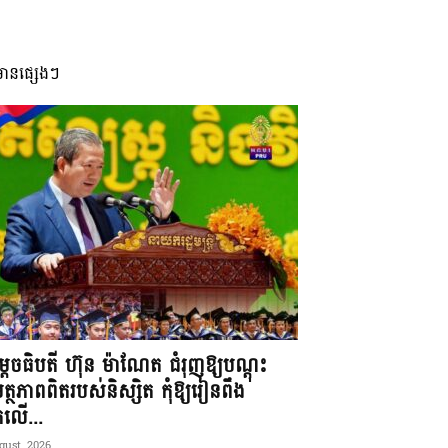
មានផ្សេងៗ
តេចធិបតី ហ៊ុន ម៉ាណែត ជំរុញឱ្យបណ្តុះ
្ថភាពពិតរបស់និស្សិត កុំឱ្យរៀនពឹង
ែកលើ...
gust, 2026