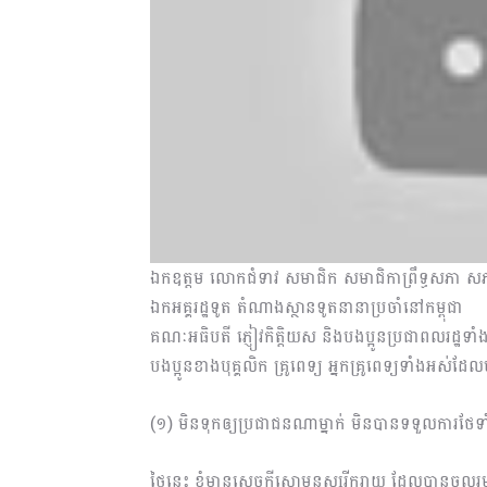
ឯកឧត្តម លោកជំទាវ សមាជិក សមាជិកាព្រឹទ្ធសភា សភ
ឯកអគ្គរដ្ឋទូត តំណាងស្ថានទូតនានាប្រចាំនៅកម្ពុជា
គណៈអធិបតី ភ្ញៀវកិត្តិយស និងបងប្អូនប្រជាពលរដ្ឋទា
បងប្អូនខាងបុគ្គលិក គ្រូពេទ្យ អ្នកគ្រូពេទ្យទាំងអស់ដ
(១) មិនទុកឲ្យប្រជាជនណាម្នាក់ មិនបានទទួលការថ
ថ្ងៃនេះ ខ្ញុំមានសេចក្ដីសោមនស្សរីករាយ​ ដែលបានចូលរួមជា