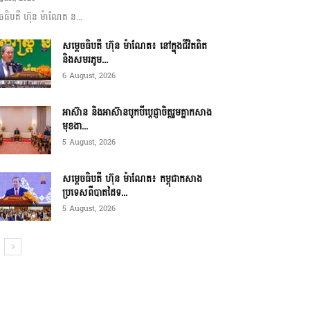
ចធិបតី ហ៊ុន ម៉ាណែត ន...
សម្តេចធិបតី ហ៊ុន ម៉ាណែត៖ នៅក្នុងជីវិតពិត
និងសមរភូម...
6 August, 2026
អាស៊ាន និងអាស៊ានបូកបីប្តេជ្ញាចិត្តរួមគ្នាកសាង
មុខងា...
5 August, 2026
សម្ដេចធិបតី ហ៊ុន ម៉ាណែត៖ កម្ពុជាកសាង
ប្រទេសពីបាតដៃទ...
5 August, 2026