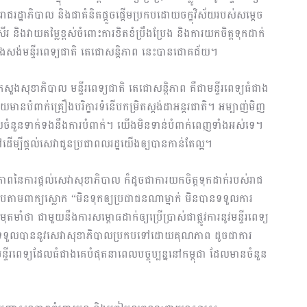
ជរដ្ឋាភិបាល និងជាគំនិតផ្ដួចផ្ដើមប្រកបដោយចក្ខុវិស័យរបស់សម្ដេច
ិងវាយតម្លៃខ្ពស់ចំពោះការខិតខំប្រឹងប្រែង និងការយកចិត្តទុកដាក់
ាងសង់មន្ទីរពេទ្យជាតិ តេជោសន្ដិភាព នេះបានជោគជ័យ។
សួងសុខាភិបាល មន្ទីរពេទ្យជាតិ តេជោសន្ដិភាព គឺជាមន្ទីរពេទ្យធំជាង
នបំពាក់គ្រឿងបរិក្ខារទំនើបកម្រិតស្ដង់ដាអន្តរជាតិ​។ អម្បាញ់មិញ
ចំនួនទាក់ទងនឹងការបំពាក់។ យើងមិនទាន់បំពាក់ពេញទាំងអស់ទេ។
្បីផ្ដ​ល់សេវាជូនប្រជាពលរដ្ឋយើងឲ្យបានកាន់តែល្អ។
ាពនៃការផ្ដល់សេវាសុខាភិបាល ក៏ដូចជាការយកចិត្តទុកដាក់របស់រាជ
តាមពាក្យស្លោក “មិនទុកឲ្យប្រជាជនណាម្នាក់ មិនបានទទួលការ
ំថា ជាមួយនឹងការសម្ពោធដាក់ឲ្យប្រើប្រាស់ជាផ្លូវការនូវមន្ទីរពេទ្យ
រូបនឹងទទួលបាននូវសេវាសុខាភិបាលប្រកបទៅដោយគុណភាព ដូចជាការ
ីរពេទ្យដែលធំជាងគេបំផុតនាពេលបច្ចុប្បន្ននៅកម្ពុជា ដែលមានចំនួន