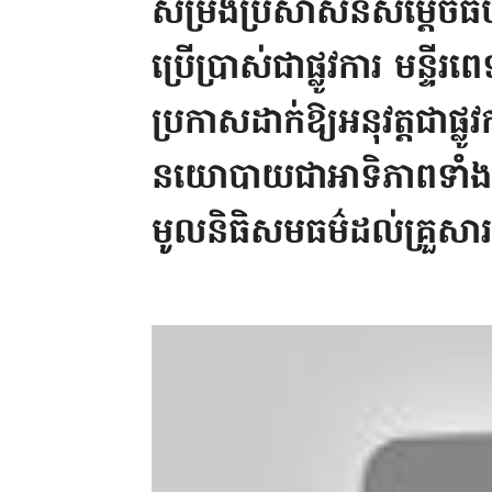
សម្រង់ប្រសាសន៍សម្តេចធិប
ប្រើប្រាស់ជាផ្លូវការ មន្ទី
ប្រកាសដាក់ឱ្យអនុវត្តជាផ្លូ
នយោបាយជាអាទិភាពទាំង៦
មូលនិធិសមធម៌ដល់គ្រួស