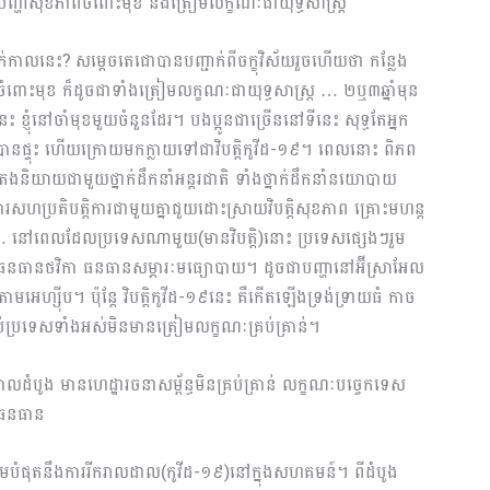
ាយបញ្ហាសុខភាពចំពោះមុខ និងត្រៀមលក្ខណៈជាយុទ្ធសាស្ត្រ
ាក់កាលនេះ? សម្ដេចតេជោបានបញ្ជាក់ពីចក្ខុវិស័យរួចហើយថា កន្លែង
ំពោះមុខ ក៏ដូចជាទាំងត្រៀមលក្ខណៈជាយុទ្ធសាស្រ្ត … ២ឬ៣ឆ្នាំមុន
 ខ្ញុំនៅចាំមុខមួយចំនួនដែរ។ បងប្អូនជាច្រើននៅទីនេះ សុទ្ធតែអ្នក
បានផ្ទុះ ហើយក្រោយមកក្លាយទៅជាវិបត្តិកូវីដ-១៩។ ពេលនោះ ពិភព
ែងនិយាយជាមួយថ្នាក់ដឹកនាំអន្តរជាតិ ទាំងថ្នាក់​ដឹកនាំនយោបាយ
ហប្រតិបត្តិការជា​មួយគ្នាជួយដោះស្រាយវិបត្តិសុខភាព គ្រោះមហន្ត
ស់​ … នៅពេលដែលប្រទេសណាមួយ(មានវិបត្តិ)នោះ ប្រទេសផ្សេងៗរួម
ធនធានថវិកា ធនធានសម្ភារៈមធ្យោបាយ។ ដូចជាបញ្ហានៅអ៊ីស្រាអែល
អេហ្ស៊ីប។ ប៉ុន្តែ វិបត្តិកូវីដ-១៩នេះ គឺកើតឡើងទ្រង់​ទ្រាយធំ កាច
រប់ប្រទេសទាំងអស់មិនមានត្រៀមលក្ខណៈគ្រប់គ្រាន់។
ាលដំបូង មានហេដ្ឋារចនាសម្ព័ន្ធមិនគ្រប់គ្រាន់ លក្ខណៈបច្ចេកទេស
់ធនធាន
មបំផុតនឹងការរីករាលដាល(កូវីដ-១៩)នៅក្នុងសហគមន៍។​ ពីដំបូង