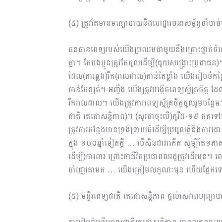
(៤) ត្រូវតែមានមធ្យោបាយនិងហេដ្ឋារចនាសម្ព័ន្ធចាំបាច់ដ
​ធនធានពេទ្យរបស់យើងប្រឈមជាមួយនឹងគ្រោះថ្នាក់ចំពោ
គ្នា។ តែបងប្អូនត្រូវតែចូលដើម្បី(ជួយសង្រ្គោះប្រជា
ដែល(ការឆ្លង)រីក(រាលដាល)កាន់តែខ្លាំង យើងរៀបចំកន
កាន់តែខ្សត់។ អញ្ចឹង យើងត្រូវបង្កើត​ពេទ្យស្ម័គ្រច
រីករាលដាល។ យើងត្រូវការពេទ្យស្ម័គ្រចិត្តចូលរួមបន្ថ
ជាតិ តេជោសន្ដិភាព)។ (សួរថាចុះបើ)កូវីដ-១៩ ផុតទៅហ
ត្រូវការកន្លែងមានទ្រង់ទ្រាយធំដើម្បីប្រមូលផ្ដុំនិង
ក្នុង ១០០ឆ្នាំទៀតក្តី … បើសិនជាវាកើត សូម្បីតែ១ភ
ដើម្បី)ការពារ ព្រោះថាជីវិតប្រជាពលរដ្ឋត្រូវដើរមុន
ចាំរុញគោមក … យើងត្រៀមលក្ខណៈមុន ហើយផ្អែកទ
(៥) មន្ទីរពេទ្យជាតិ តេជោសន្ដិភាព ផ្ដល់សេវាពហុព្