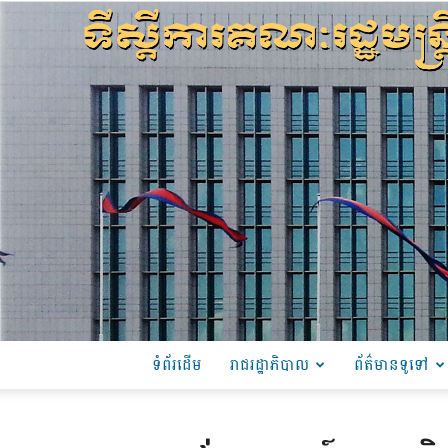
ទំព័រដើម
រាជរដ្ឋាភិបាល
ព័ត៌មានទូទៅ