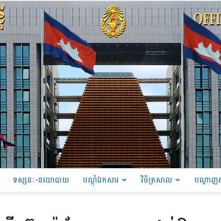
ទស្សនៈ-នយោបាយ
បណ្ដុំឯកសារ
វិចិត្រសាល
បណ្តាញស
PRU