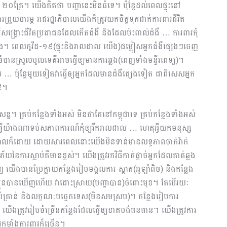
គ្រែ។ យើងគិតថា បញ្ហានេះមិនធំទេ។ ប៉ុន្តែដល់ពេលផ្ទុះនៅ
យបារម្ភ រាជរដ្ឋាភិបាលយើងក៏ត្រូវយកចិត្តទុកដាក់ការពារជីវិត
ម្បីសង្រ្គោះជីវិតប្រជាជនដែលកើតជំងឺ និងដែលប៉ះពាល់ជំងឺ … ការពារកុំ
យផង។ ពេលកូវីដ-១៩(ផ្ទុះនិងរាលដាល យើង)ជម្លៀសអ្នកជំងឺផ្សេងៗ​ចេញ
ានស្រួលបួលទេគឺអាចធ្វើឲ្យមានការឆ្លង(ពេញទាំងមន្ទីរពេទ្យ)។
 … ប៉ុន្តែមួយទៀតវាធ្វើឲ្យអ្នកដែលមានជំងឺផ្សេងទៀត ជាពិសេសអ្នក
១៩។
សន្ន។ គ្រប់កន្លែងទាំងអស់ មិនថាតែនៅកម្ពុជាទេ គ្រប់កន្លែងទាំងអស់
ធ្វើយ៉ាងណាទប់សភាពការណ៍កុំឲ្យរីករាលដាល … ហេតុអ្វីយកមនុស្ស
ស្រាលក៏ដោយ ដោយសារពេលនោះយើងមិនទាន់មានលទ្ធភាពចាក់វ៉ាក់
នៃការស្លាប់​គឺមានខ្ពស់។ យើងត្រូវរកវិធីកាត់ផ្ដាច់អ្នកដែលគាត់ឆ្លង​
 យើងបានប្រែក្លាយកន្លែងរៀបមង្គលការ ​ស្ដាត(អូឡាំពិច) និងកន្លែង
)បងប្អូនបានឃើញហើយ វាដោះស្រាយ(បញ្ហាបាន)ចំពោះមុខ។ តែបើរយៈ
រប់គ្រាន់ និងលក្ខណៈបច្ចេកទេស(មិនសមស្រប)។ កន្លែងរៀបការ
ី២ យើងត្រូវរៀបចំច្រើនកន្លែងដែលធ្វើឲ្យខាតបង់ធនធាន។ យើងត្រូវការ
ារកម្លាំងការពារក៏ច្រើន។