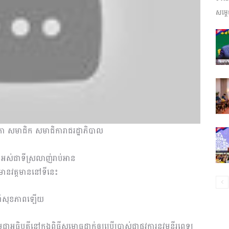
សម្តេ
ព័ត៌មាន​
និង
ា សមាជិក សមាជិការាជរដ្ឋាភិបាល
ប្រតិកម្ម
ំងអស់ជាទីស្រលាញ់រាប់អាន
ែលមានវត្តមាននៅទីនេះ
ែទាំសុខភាពឡើយ
រហ័ស
អធិបតីនៅក្នុងពិធីសម្ពោធដាក់ឲ្យប្រើប្រាស់ជាផ្លូវការនូវមន្ទីរពេទ្យ