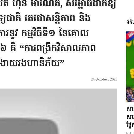
តី ហ៊ុន ម៉ាណែត, សម្ពោធដាក់ឱ្យ
រពេទ្យជាតិ តេជោសន្តិភាព និង
ពត៌
I
វការនូវ កម្មវិធីទី១ នៃគោល
 គឺ “ការពង្រីកវិសាលភាព
ារងាយរងហានិភ័យ”
អង្គ
24 October, 2023
ភាព​
សម្
សមត
ផ្អ
6 Au