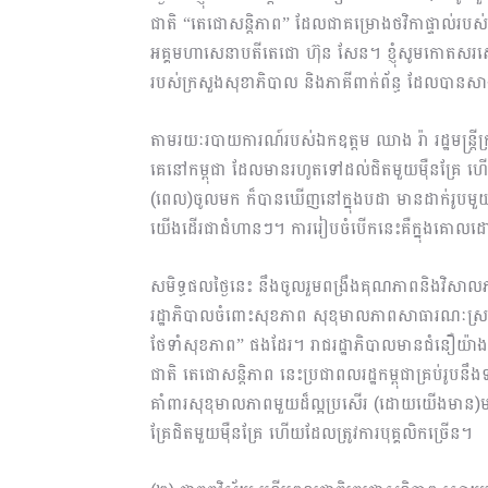
ជាតិ “តេជោសន្ដិភាព” ដែលជាគម្រោងថវិកាផ្ទាល់របស់រា
អគ្គមហាសេនាបតីតេជោ ហ៊ុន សែន។ ខ្ញុំសូមកោតសរសើរ ន
របស់ក្រសួងសុខាភិបាល និងភាគីពាក់ព័ន្ធ ដែលបានស
តាមរយៈរបាយការណ៍របស់ឯកឧត្តម ឈាង រ៉ា រដ្ឋមន្រ្តីក្រ
គេនៅកម្ពុជា ដែលមានរហូតទៅដល់ជិតមួយម៉ឺនគ្រែ ហើយមា
(ពេល)ចូលមក ក៏បានឃើញនៅក្នុងបដា មានដាក់រូបមួយ
យើងដើរជាជំហានៗ។ ការរៀបចំបើកនេះគឺក្នុងគោលដៅដើម
សមិទ្ធផលថ្ងៃនេះ នឹងចូលរួមពង្រឹងគុណភាពនិងវិសាលភ
រដ្ឋាភិបាលចំពោះសុខភាព សុខុមាលភាពសាធារណៈស្រប
ថែទាំសុខភាព” ផងដែរ។ រាជរដ្ឋាភិបាលមានជំនឿយ៉ាងមុតមា
ជាតិ តេជោសន្ដិភាព នេះប្រជាពល​រដ្ឋកម្ពុជាគ្រប់
គាំពារសុខុមាលភាពមួយដ៏ល្អប្រសើរ (ដោយយើងមាន)មន្ទ
គ្រែជិតមួយម៉ឺនគ្រែ ហើយដែលត្រូវការបុគ្គលិកច្រើន។