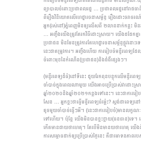
ការរៀបចំមន្ទីរពេទ្យជាតិតេជោសន្ដិភាព មានលក្ខណៈយុទ
ព្យាបាលចំពោះប្រជាពលរដ្ឋ … ប្រជាពលរដ្ឋនៅរាជធា
ពីរឿងវិនិយោគលើហេដ្ឋារចនាសម្ព័ន្ធ រឿងដោះចរាច
អ្នក(រស់នៅ)ភ្នំពេញមិនឲ្យលើសពី ២លាននាក់កន្លះ 
… អញ្ចឹងយើងត្រូវតែរកវិធីដោះស្រាយ។ យើងជជែកគ្នាពីរឿង
ប្រជាជន មិនមែនត្រូវការតែហេដ្ឋារចនាសម្ព័ន្ធផ្លូវន
នេះជាតម្រូវការ។ អញ្ចឹងហើយ ការរៀបចំមន្ទីរពេទ្យដែល
ចំពោះមុខនៃកំណើន(ប្រជាជន)និងជំងឺផ្សេងៗ។
(មន្ទីរពេទ្យដ៏ធំ)នៅទីនេះ ជួយរែកពុនបន្ទុកលើមន្ទី
ចាំបាច់ក្នុងពេលណាមួយ យើងអាចប្រើប្រាស់វាដោះ​ស
ឆ្នាំ២០២០និងឆ្នាំ២០២១កន្លងទៅនេះ។ នេះជាការរៀប
សែន … អ្នកខ្លះថាធ្វើមន្ទីរពេទ្យធំ​ម្ល៉េះ? ស្ដង់ដាពេទ្
តូចមួយចាំបាច់ធ្វើៗអី។ (នេះជាការរៀបចំ)មានលក្ខណៈ
ទៅហើយ។ ប៉ុន្តែ យើងមិនបានខ្ជះខ្ជាយ(ធនធាន)ទេ
កើតមានជាយថាហេតុ។ តែបើមិនមានយថាហេតុ យើងនឹងប្រ
ការសម្ពោធដាក់ឲ្យប្រើប្រាស់ថ្ងៃនេះ គឺជាមោទនភាពរប