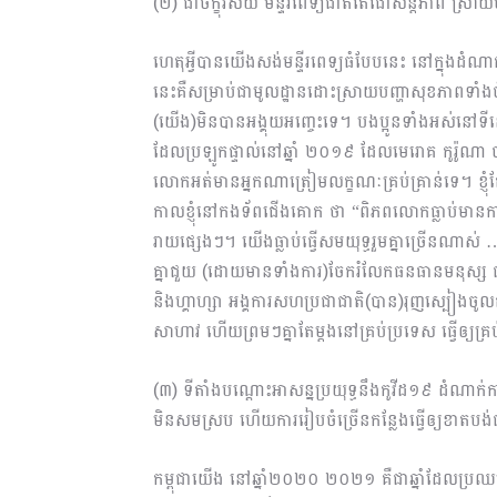
(២) ជាចក្ខុវិស័យ មន្ទីរពេទ្យជាតិតេជោសន្ដិភាព ស្រ
ហេតុអ្វីបានយើងសង់មន្ទីរពេទ្យធំបែបនេះ នៅក្នុងដំណ
នេះគឺសម្រាប់ជាមូលដ្ឋានដោះស្រាយបញ្ហាសុខភាពទាំងច
(យើង)មិនបានអង្គុយអញ្ចេះទេ។ បងប្អូនទាំងអស់នៅទីនេះ
ដែលប្រឡូកផ្ទាល់នៅឆ្នាំ ២០១៩ ដែលមេរោគ កូរ៉ូណា 
លោកអត់មានអ្នកណាត្រៀមលក្ខណៈគ្រប់គ្រាន់ទេ។ ខ្ញុំត
កាលខ្ញុំនៅកងទ័ពជើងគោក ថា “ពិភពលោកធ្លាប់មានការស
រាយផ្សេងៗ។ យើងធ្លាប់ធ្វើសមយុទ្ធរួមគ្នាច្រើនណា
គ្នាជួយ (ដោយមានទាំងការ)ចែករំលែកធនធានមនុស្ស 
និងហ្គាហ្សា អង្គការសហប្រជាជាតិ(បាន)រុញស្បៀងចូលតាម
សាហាវ ហើយព្រមៗគ្នាតែម្ដងនៅគ្រប់ប្រទេស ធ្វើឲ្យគ្
(៣) ទីតាំងបណ្ដោះអាសន្នប្រយុទ្ធនឹងកូវីដ១៩ ដំណាក់ក
មិនសមស្រប ហើយការរៀបចំច្រើនកន្លែងធ្វើឲ្យខាតបង
កម្ពុជាយើង នៅឆ្នាំ២០២០ ​២០២១ គឺជាឆ្នាំដែលប្រឈ