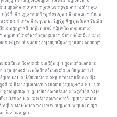
្ធសាស្រ្ត ទី១ ដោះស្រាយបញ្ហាចំពោះមុខនិងការ​ផ្ដល់សេវាពហុ
នីភ្នំពេញយើងមិនតិចទេ។ នៅប្រទេសចិនថ្ងៃមុន មានការជជែកមួយ
រណ៍។ (បើនឹងមិន)ឲ្យប្រជាជនកើតកូនថែមទៀត។ មិនអាចបាន។ កំណត់
មិនអាចបាន។ កំណត់ថាមិនឲ្យប្រជាជនទិញម៉ូតូ ទិញឡានថែម។ មិនកើត
រកផ្លូវក្រោមដី រថភ្លើងក្រោមដី ប៉ុន្តែទំហំនៃតម្រូវការរបស់
ោះទេ។ តម្រូវការសំខាន់បំផុតគឺបញ្ហាសុខភាព។ ជីវភាពរស់នៅនិងសុខភាព
មានទ្រង់ទ្រាយធំនេះជាយុទ្ធសាស្រ្ត​យូរអង្វែងសម្រាប់ដោះស្រាយបញ្ហា
រពេទ្យផ្សេងៗ ដែលយើងមាននៅរាជធានីភ្នំពេញ។ ក្នុងពេលដែលមានការ
្រាយបញ្ហា តួយ៉ាងខ្ញុំបានលើកពីបទពិសោធន៍ដែលយើងប្រឈមនៅ
ចំប្រកប​ដោយចក្ខុវិស័យរបស់សម្ដេចអគ្គមហាសេនាបតីតេជោ ហ៊ុន
យនៅក្នុងតំបន់​ មិនមានប្រទេសណាមានដល់រាប់ម៉ឺន(គ្រែ)អញ្ចឹងទេ។ កម្ពុជា
យុទ្ធសាស្រ្តវែងឆ្ងាយ ផ្អែកលើបទពិសោធន៍ដែលយើងធ្លាប់កើតមានរួច
។ យើងធ្វើនៅពេលដែលមិនទាន់មានសភាពការណ៍ ​បម្រុងទុកនៅពេល
ើប្រាស់វាធ្វើការព្យាបាល ទៅតាមតម្រូវការរបស់ប្រជាពលរដ្ឋ។
ស់យើងទាំងអស់គ្នា។