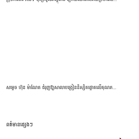
សម្តេច ហ៊ុន ម៉ាណែត ជំរុញឱ្យសាលាបង្រៀននិស្សិតផ្តោតលើគុណភ...
ពត៌មានផ្សេងៗ