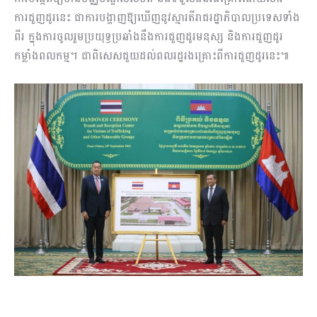
ការជួញដូរនេះ ជាការបង្ហាញឱ្យឃើញនូវ​ស្មារតីរាជរដ្ឋាភិបាលប្រទេសទាំង
ពីរ ក្នុងការចូលរួមប្រយុទ្ធប្រឆាំងនឹងការជួញដូរមនុស្ស និងការជួញដូរ
កម្លាំងពលកម្ម។ ជាពិសេសជួយដល់ពលរដ្ឋរងគ្រោះពីការជួញដូរនេះ៕