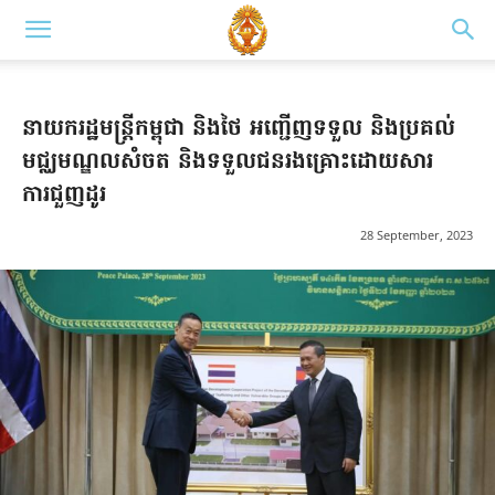
នាយករដ្ឋមន្ត្រីកម្ពុជា និងថៃ អញ្ជើញទទួល និងប្រគល់
មជ្ឈមណ្ឌលសំចត និងទទួលជនរងគ្រោះ​ដោយសារ
ការជួញដូរ
28 September, 2023