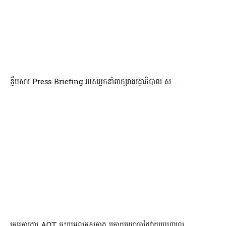
ខ្លឹមសារ Press Briefing របស់អ្នកនាំពាក្យរាជរដ្ឋាភិបាល ស...
ក្រុមការងារ AOT ចុះប្រមូលភស្តុតាង ក្រោយយោធាថៃវាយប្រហារល...