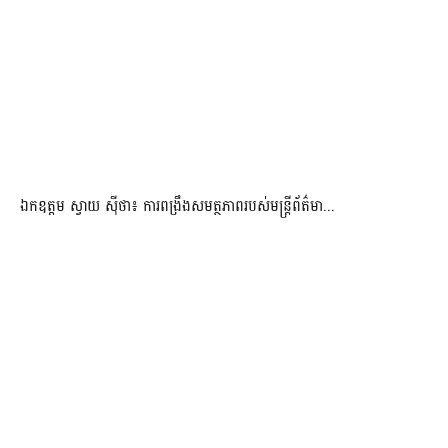
ឯកឧត្តម ស្វាយ ស៊ីថា៖ ការពង្រឹងសមត្ថភាពរបស់មន្ត្រីព័ត៌មា...