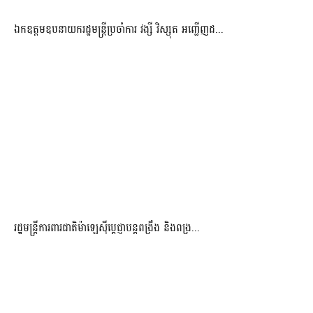
ឯកឧត្តមឧបនាយករដ្ឋមន្រ្តីប្រចាំការ វង្សី វិស្សុត អញ្ជើញដ...
រដ្ឋមន្ត្រីការពារជាតិម៉ាឡេស៊ីប្ដេជ្ញាបន្តពង្រឹង និងពង្រ...