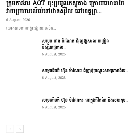
ក្រុមការងារ AOT ចុះប្រមូលភស្តុតាង ក្រោយយោធាថៃ
វាយប្រហារលើលំនៅឋានស៊ីវិល នៅខេត្តព្រ...
6 August, 2026
យោងតាមការបង្ហោះផ្សាយរបស់ក...
សម្តេច ហ៊ុន ម៉ាណែត ជំរុញឱ្យសាលាបង្រៀន
និស្សិតផ្តោតល...
6 August, 2026
សម្តេចធិបតី ហ៊ុន ម៉ាណែត ជំរុញឱ្យបណ្តុះសមត្ថភាពពិតរ...
6 August, 2026
សម្តេចធិបតី ហ៊ុន ម៉ាណែត៖ នៅក្នុងជីវិតពិត និងសមរភូម...
6 August, 2026