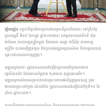
(ភ្នំពេញ)៖
បន្ទាប់ពីជួបពិភាក្សាការងារទ្វេភាគីរួចហើយនោះ នៅព្រឹកថ្ងៃ
ព្រហស្បតិ៍ ទី២៨ ខែកញ្ញា ឆ្នាំ២០២៣​នេះ សម្តេចមហាបវរធិបតី ហ៊ុន
ម៉ាណែត នាយករដ្ឋមន្ត្រីកម្ពុជា និងលោក សេដ្ឋា ថាវីស៊ីន នាយករដ្ឋ
មន្ត្រីថៃ បាន​អញ្ជើញទទួល និងប្រគល់មជ្ឈមណ្ឌលសំចត និងទទួលជនរង
គ្រោះ​ដោយសារ​ការជួញដូរ។
មជ្ឈមណ្ឌលនេះ ត្រូវបានសាងសង់ឡើងក្រោមលជំនួយរបស់រាជ
រដ្ឋាភិបាលថៃ ដែលមានតម្លៃជាង ២,៣លាន ដុល្លារអាមេរិក។
មជ្ឈមណ្ឌលសំចតសម្រាប់ជនរងគ្រោះដោយអំពើជួញដូរមនុស្ស ក្រុម
ងាយរងគ្រោះនៅក្រុង ប៉ោយប៉ែត ត្រូវបានសាងសង់ឡើងនៅថ្ងៃទី១៥ ខែ
សីហា ឆ្នាំ២០២២។
ការបង្កើតឱ្យមានមជ្ឈមណ្ឌលសំចត និងទទួលជនរងគ្រោះ​ដោយសារ​