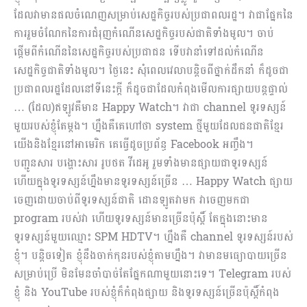
ដែលវាមានផលចំណេញសម្រាប់សេដ្ឋកិច្ចរបស់ប្រជាពលរដ្ឋ។ វាជាផ្នែកនៃ
ការរួមចំណែកនៃការជំរុញកំណើនសេដ្ឋកិច្ចរបស់ជាតិទាំងមូល។ ចាប់​
ផ្ដើមពីកំណើននៃសេដ្ឋកិច្ចរបស់ប្រជាជន ទើបវានាំទៅដល់កំណើន
សេដ្ឋកិច្ចជាតិទាំងមូល។ ថ្ងៃនេះ សុំពេលវេលាបន្តិចពីថ្នាក់ដឹកនាំ ក៏ដូចជា
ប្រជាពលរដ្ឋដែលនៅទីនេះក្ដី ក៏ដូចជាដែលកំពុងមើលការផ្សាយបន្តផ្ទាល់
… (ដែល)ឥឡូវគឺមាន Happy Watch។ វាជា channel ទូរទស្សន៍
មួយរបស់ខ្ញុំតែម្ដង។ ហ្នឹងគឺគេហៅថា system ថ្មីមួយដែលជនជាតិខ្មែរ
យើងនិងខ្មែរនៅអាមេរិក គេធ្វើដូចប្រព័ន្ធ Facebook អញ្ចឹង។
បញ្ជូនសារ បង្ហោះសារ រូបថត វីដេអូ រួមទាំងមានផ្សាយជាទូរទស្សន៍
ហើយក្នុងទូរទស្សន៍ហ្នឹងមានទូរទស្សន៍ច្រើន … Happy Watch ផ្សាយ
ចេញដោយចាប់ពីទូរទស្សន៍ជាតិ ដោនឡូតវាមក វាចេញមកជា
program របស់វា ហើយទូរទស្សន៍មានច្រើនប៉ុស្ដិ៍ តែក្នុងនោះមាន
ទូរទស្សន៍មួយឈ្មោះ SPM HDTV។ ហ្នឹងគឺ channel ទូរទស្សន៍របស់
ខ្ញុំ។ បន្តិចទៀត ខ្ញុំនឹងចាក់កុនរបស់ខ្ញុំតាមហ្នឹង។ វាមានមធ្យោបាយច្រើន
សម្រាប់ប្រើ មិនមែនចាំបាច់តែផ្នែកណាមួយនោះទេ។ Telegram របស់
ខ្ញុំ និង YouTube របស់ខ្ញុំក៏កំពុងផ្សាយ និងទូរទស្សន៍ច្រើនប៉ុស្តិ៍កំពុង