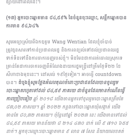
ផ្សាយនៅពេលនេះ។
(១៣) អ្នកបោះឆ្នោតមាន ៨៤,៥៩% នៃចំនួនចុះឈ្មោះ, សន្លឹកឆ្នោតបាន
ការមាន ៩៤,៦៤%
សូមអធ្យាស្រ័យពីឯកឧត្ដម Wang Wentian ដែលខ្ញុំចាំបាច់
ត្រូវជូនសារទៅកាន់ប្រជាពលរដ្ឋ និងការពន្យល់ទៅដល់ប្រជាពលរដ្ឋ
ទាក់ទិនទៅនឹងការចាកចេញរបស់ខ្ញុំ។ មិនមែនជាការរត់ចោលស្រុកទេ
គ្រាន់តែជាការចាកចេញពីតំណែងនាយករដ្ឋមន្រ្តីនៅត្រឹមថ្ងៃទី២២ ខែ
សីហាខាងមុខនេះ។ នៅសល់ ១៩ថ្ងៃទៀត។ អាចធ្វើ countdown
បាន។
ដំបូងខ្ញុំសូម
ថ្លែងអំណរគុណចំពោះប្រជាជនដែលបានចូលរួម
បោះឆ្នោតរហូតទៅដល់ ៨៤,៥៩ ភាគរយ ជាចំនួនដែលមានកំណើនធ្វើ
ការប្រៀបធៀប
ឆ្នាំ ២០១៨ យើងមានអ្នកទៅចូលរួមបោះឆ្នោតត្រឹមតែ
៨៣,០២ ភាគរយ។ ឆ្នាំ ២០២២ កន្លងទៅបោះឆ្នោតឃុំសង្កាត់ យើង
មានតែ ៨០,៣២ ភាគរយ។ ប៉ុន្តែនៅឆ្នាំ ២០២៣ នេះ យើងមានទៅដល់
៨៤,៥៩ ភាគរយ មានន័យថា ៨ ២១៤ ៤៣០ នាក់ លើ ៩ ៧១០ ៦៥៥
នាក់។ អ្នកចុះឈ្មោះបោះឆ្នោតមាន ៩ លាន ៧ សែន និយាយលេខគត់