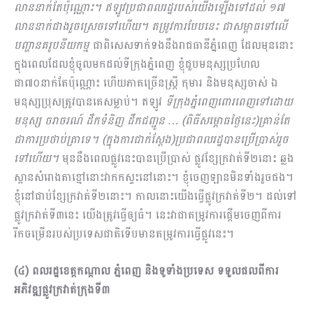
លាននាក់តែប៉ុណ្ណោះ។ ឥឡូវប្រជាពលរដ្ឋរបស់យើងឡើងទៅដល់ ១៧
លាន​នាក់ជាងរួចស្រេចទៅហើយ។ តម្រូវការបែបនេះ ជាសម្ពាធទៅលើ
បញ្ហានគរូបនីយកម្ម
ជាពិសេសទាក់ទងនឹងរាជធានីភ្នំពេញ ដែលមុននោះ
ក្នុងពេលដែលខ្ញុំចូលមកដល់ទីក្រុងភ្នំពេញ ខ្ញុំជួបមនុស្សប្រហែល
ជា៧០នាក់តែប៉ុណ្ណោះ ហើយភាគច្រើនស្រ្តី កុមារ និងមនុស្សចាស់ ឯ
មនុស្សប្រុសត្រូវបានគេសម្លាប់។ ឥឡូវ
ទីក្រុងភ្នំ​ពេញពោរពេញទៅដោយ
មនុស្ស ចរាចរណ៍ ដឹកទំនិញ ដឹកជញ្ជូន … (ពិធីសម្ពោធថ្ងៃនេះ)គ្រាន់តែ
ជាការប្រថាប់ត្រាទេ។ (ក្នុងការជាក់ស្តែង)ប្រជាពលរដ្ឋបានប្រើប្រាស់រួច
ទៅហើយ។
មុននឹងពេលផ្លូវនេះបានប្រើប្រាស់ ផ្លូវខ្សែ​ក្រវាត់ទី២នោះ ឆ្លង
ស្ពានសំរោងតាខ្មៅនោះវាកកស្ទះនៅនោះ។ ខ្ញុំចេញឡានមិនទាំងរួចផង។
ខ្ញុំនៅជាប់ខ្សែក្រវាត់ទី២នោះ។ កាលនោះយើងធ្វើផ្លូវក្រវាត់ទី២។ ដល់ទៅ
ផ្លូវក្រវាត់ទី៣នេះ យើងត្រូវធ្វើឲ្យធំ។ នេះវាជាតម្រូវការផ្ដើមចេញពីការ
រីកចម្រើនរបស់ប្រទេសជាតិទើបមានតម្រូវការធ្វើផ្លូវនេះ។
(៤) ពលរដ្ឋខេត្តកណ្តាល ភ្នំពេញ និងទូទាំងប្រទេស ទទួលផលពីការ
អភិវឌ្ឍផ្លូវក្រវាត់ក្រុងទី៣