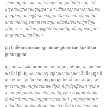
យើងពិនិត្យមើលគុណភាពផ្លូវ វាសក្ដិសមជាមួយនឹងតម្លៃ ជាមួយដីទី
កន្លែងដែលប្រជាពលរដ្ឋត្រូវឆ្លងកាត់។ យើងមានស្ពានអាកាស យើងមាន
ស្ពានឆ្លងទន្លេ ហើយផ្លូវរបស់យើងប្រកបដោយគុណភាពដើម្បីធានាថា
ចរាចរណ៍ដឹកជញ្ជូនកាត់តាមជាយក្រុង ហើយមិនរំខានដល់ក្នុងទីក្រុង
ទៀតនោះទេ។ យើងបញ្ចេញផ្លូវក្រវាត់មកក្រៅក្រុងដើម្បីបន្ថយសម្ពាធនៃ
ការស្ទះចរាចរណ៍ក្នុងទីក្រុង
។
(៩) ខ្មែរដឹកនាំដោយគណបក្សប្រជាជនកម្ពុជាអាចសំរេចកិច្ចការដែល
ប្រជាជនត្រូវការ
ខ្ញុំសូមកោតសរសើរចំពោះអាជ្ញាធររាជធានីភ្នំពេញ និងខេត្តកណ្ដាល ដែល
បានខិតខំប្រឹងប្រែងសហការជាមួយក្រសួងសាធារណការ និងដឹកជញ្ជូន ក៏
ដូចជាជាមួយក្រុមហ៊ុន ដើម្បីអនុវត្តនូវគម្រោងការដ៏ធំមួយនេះ ដែលចាត់
ទុកថា
ជាគម្រោងការប្រកបដោយមហិច្ឆតា​ ក៏ប៉ុន្តែខ្មែរធ្វើបាន។ ខ្មែរអាច
សម្រេចនូវកិច្ចការទាំងឡាយដែលប្រជាជនត្រូវការ តែខ្មែរនោះក៏ជាខ្មែរ
ដែលដឹកនាំដោយគណបក្សប្រជាជនកម្ពុជាដែរ។ ខ្ញុំអរគុណចំពោះប្រជា
ពលរដ្ឋដែលបានចូលរួមដោះស្រាយបញ្ហាទាក់ទិនការទទួលយកសំណង