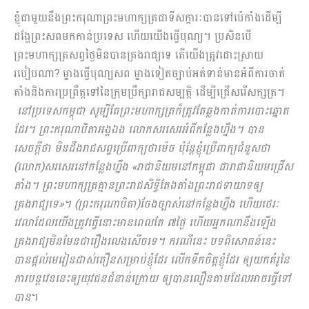
ខ្ញុំជាមួយនឹងព្រះករុណាព្រះមហាក្សត្រជាទីសក្ការៈបានទៅប៉េកាំងដើម្បី
ដង្ហែព្រះសពមកកាន់ប្រទេស ហើយយើងធ្វើបុណ្យ។ ប្រសិនបើ
ព្រះមហាក្សត្រសព្វថ្ងៃមិនបានគ្រងរាជ្យទេ តើយើងត្រូវដោះស្រាយ
របៀបណា? ម្ខាងធ្វើបុណ្យសព ម្ខាងទៀតច្បាប់អត់ទាន់មានអំពីការចាត់
តាំងនិងការប្រព្រឹត្តទៅនៃក្រុមប្រឹក្សារាជសម្បត្តិ ដើម្បីជ្រើសរើសក្សត្រ។
នៅប្រទេសកម្ពុជា សូម្បីតែព្រះមហាក្សត្រក៏ត្រូវតែឆ្លងកាត់ការបោះឆ្នោត
ដែរ។ ព្រះករុណាបិតាអង្គឯង លោកសរសេរអំពីកន្លែងហ្នឹង។ បាន
សេចក្តីថា មិនដឹងរាជសព្ទប្រើពាក្យថាម៉េច ប៉ុន្តែខ្ញុំប្រើពាក្យជំ​នួសថា
(លោក)សរសេរនៅកន្លែងហ្នឹង «រាជានិយមនៅកម្ពុជា ជារាជានិយមជ្រើស
តាំង។ ព្រះមហាក្សត្រគ្មានព្រះរាជសិទ្ធិតែងតាំងព្រះរាជទាយាទឲ្យ
គ្រងរាជ្យទេ»។ (ព្រះករុណាបិតា)ចែងច្បាស់នៅកន្លែងហ្នឹង ហើយថេរៈ
វេលាដែលយើងត្រូវធ្វើនោះមានពេលតែ ៧ថ្ងៃ ហើយអ្នកណានឹងឡើង
គ្រងរាជ្យមិនមែនជារឿងលេងសើចទេ។ ករណីនេះ បទពិសោធន៍នេះ
បានផ្តល់មេរៀនដាស់តឿនសម្រាប់ខ្ញុំដែរ លើកទឹកចិត្តខ្ញុំដែរ ឲ្យយកគំរូនៃ
ការបន្តវេននេះឲ្យយុវជនជំនាន់ក្រោយ ឲ្យបានលឿនតាមដែលអាចធ្វើទៅ
បាន
។