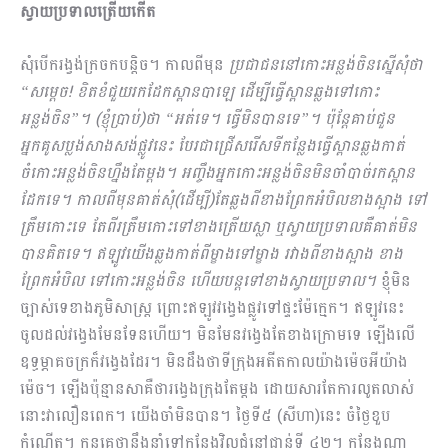
ស្វាយប្រទាលត្រើយកើត
សុំបើករង្វង់ក្រចកបន្តិច។ កាលពីមុន
ប្រជាជននៅកោះអន្លង់ចិនស្នើសុំថា
“​សម្ដេច! ខិតខំជួយរកដែកស្ពានបាឡេ ដើម្បីធ្វើស្ពានឆ្លងទៅកោះ
អន្លង់ចិន”។ (ខ្ញុំប្រាប់)ថា “អត់ទេ។ ធ្វើមិនបានទេ”។ ប៉ុន្តែគាប់ជួន
អ្នកគូសប្លង់សាងសង់ផ្លូវនេះ បែរជាជ្រើសរើសទីកន្លែងធ្វើស្ពាន​ឆ្លងកាត់
ចំកោះអន្លង់ចិនហ្នឹងតែម្ដង។ អញ្ចឹងអ្នកកោះអន្លង់ចិនមិនចាំបាច់រកស្ពាន
ដែកទេ។ កាលពីមុនគាត់សុំ(ដើម្បី)តែឆ្លងពីខាងព្រែកអំបិលខាងស្អាង ទៅ
ត្រឹមកោះទេ តែពីរត្រឹមកោះទៅខាងត្រើយស្លា ឬស្វាយប្រទាលគឺគាត់មិន
បានគិតទេ។ ឥឡូវយើងឆ្លងកាត់ពីម្ខាងទៅម្ខាង រវាងពីខាងស្អាង ខាង
ព្រែកអំបិល ទៅកោះអន្លង់ចិន ហើយបន្តទៅខាងស្វាយប្រទាល។
ខ្ញុំមិន
ច្បាស់ទេខាងភូមិសាស្រ្ត ព្រោះឥឡូវវង្វេងផ្លូវទៅផ្ទះម៉ែក្មេក។ ឥឡូវនេះ
ចូលដល់វង្វេងមែនទែនហើយ។ មិនមែនវង្វេងតែខាងក្រោមទេ ឡើងលើ
ឧទ្ធម្ភាគចក្រក៏វង្វេងដែរ។ មិនដឹងថាទីក្រុងអតីតកាលយ៉ាងម៉េចអីយ៉ាង
ម៉េច។ ឡើងប៉ុន្មានសាគឺថារង្វេងក្រុងតែម្ដង ដោយសារតែការលូតលាស់
នោះវាលឿនពេក។ យើងចាំមិនបាន។ ថ្ងៃទី៥ (សីហា)នេះ ចំថ្ងៃខួប
កំណើត។ កូនគេថានឹងនាំទៅកន្លែងវិលជុំនៅជាន់ទី ៤២។ កន្លែងណា