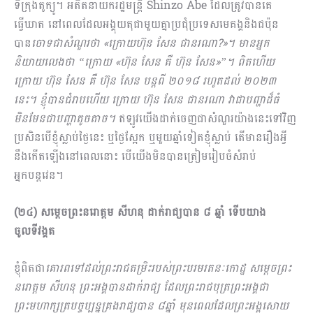
ទីក្រុងតូក្យូ។ អតីតនាយករដ្ឋមន្ដ្រី Shinzo Abe ដែលត្រូវបានគេ
ធ្វើឃាត នៅពេលដែលអង្គុយតុជាមួយគ្នាប្រជុំប្រទេស​មេគង្គនិងជប៉ុន
បាន
ចោទជាសំណួរថា «ក្រោយហ៊ុន សែន ជានរណា?»។ មានអ្នក
និយាយលេងថា “ក្រោយ «ហ៊ុន សែន គឺ ហ៊ុន សែន»”។ ពិតហើយ
ក្រោយ ហ៊ុន សែន គឺ ហ៊ុន សែន បន្ដពី ២០១៨ រហូតដល់ ២០២៣
នេះ។ ខ្ញុំបានជំរាបហើយ ក្រោយ ហ៊ុន សែន ជានរណា វាជាបញ្ហាដ៏ធំ
មិនមែនជាបញ្ហាតូចតាច។
ឥឡូវយើងដាក់ចេញជាសំណួរយ៉ាងនេះទៅវិញ
ប្រសិនបើខ្ញុំស្លាប់ថ្ងៃនេះ ឬថ្ងៃស្អែក ឬមួយឆ្នាំទៀតខ្ញុំស្លាប់ តើមានរឿងអ្វី
នឹងកើតឡើងនៅពេលនោះ បើយើងមិនបានត្រៀមរៀបចំសំរាប់
អ្នកបន្ដវេន។
(២៤) សម្តេចព្រះនរោត្តម សីហនុ ដាក់រាជ្យបាន ៨ ឆ្នាំ ទើបយាង
ចូលទីវង្គត
ខ្ញុំពិតជា
គោរពទៅដល់ព្រះរាជតម្រិះរបស់ព្រះបរមរតនៈកោដ្ឋ សម្ដេចព្រះ
នរោត្ដម សីហនុ ព្រះអង្គបានដាក់រាជ្យ ដែលព្រះរាជបុត្រព្រះអង្គជា
ព្រះមហាក្សត្របច្ចុប្បន្នគ្រងរាជ្យបាន ៨ឆ្នាំ មុនពេលដែលព្រះអង្គសោយ​