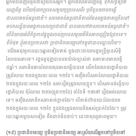
អ្នកមិនពេញចិត្តគឺជារឿងរបស់អ្នក។ អ្នកដែលគេពេញចិត្ត
ទុកសិទ្ធិឲ្យគេ
ពេញចិត្ត ហើយកុំយកប្រទេសមួយឬប្រទេសពីរ ឬបីបួនយកមកធ្វើ
ជាសហគមន៍អន្តរជាតិ។ សហគមន៍អន្តរជាតិទាល់តែសម្លេងភាគច្រើននៅ
មហាសន្និបាតអង្គការសហប្រជាជាតិ បានគេហៅថាសហគមន៍អន្តរជាតិ។
បើនិយាយអំពីកិច្ចការផ្ទៃក្នុងរបស់ប្រ​ទេស​មួយគឺមិនអាចជ្រៀតជ្រែកទេ។
ទីបំផុត ខ្ញុំអាចប្រកាសថា ប្រជាធិបតេយ្យនៅកម្ពុជាបានឈ្នះហើយ។
យើងអនុវត្តការបោះឆ្នោតទៀងទាត់ ក្នុងនោះនាយករដ្ឋមន្រ្តីគ្មានសិទ្ធិ
រំលាយសភាទេ។ រដ្ឋធម្មនុញ្ញបានចងយ៉ាងច្បាស់ថា សភាមានអាណត្តិ
៥ឆ្នាំ។ សភាមិនអាចរំលាយមុនអាណត្តិបានទេ លើកលែងរាជរដ្ឋាភិបាល
ត្រូវរំលាយ ២ដងក្នុងរយៈពេល ១២ខែ។ អញ្ចឹងបើសភារំលាយរដ្ឋាភិបាល
២ដងក្នុងរយៈពេល ១២ខែ សភាហ្នឹងត្រូវរលាយខ្លួន។ បើសភាចង់ធ្វើបាប
រដ្ឋាភិបាល កុំរំលាយ ២ដង(ក្នុង១២ខែ) ចាំខែទី ១៣ទៅ ហ្នឹងអត់រលាយ
ទេ។ អញ្ចឹងសមាជិកសភាគាត់ខ្លាចដែរ។ បើគាត់ហ៊ានបោះរំលាយគេ
២ដងក្នុងរយៈពេល ១២ខែ ខ្លួនឯងត្រូវរលាយនិងអស់ប្រាក់ខែដែរ។ ត្រូវ
បោះឆ្នោតមួយសាទៀត ដឹងជាប់មិនជាប់។ នេះជាតុល្យភាពមួយ។
(១៩) ប្រជាធិបតេយ្យ ឬមិនប្រជាធិតេយ្យ អាស្រ័យលើអ្នកទៅឬមិនទៅ