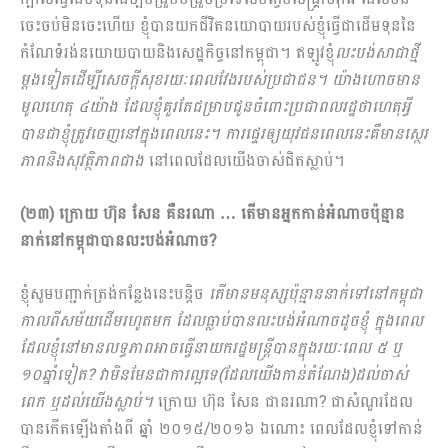
ចេះចប់​មិនចេះហើយ ខ្ញុំបានយកជីវិតនយោបាយរបស់ខ្ញុំធ្វើជាដើមទុននៃ
កំណែទំរង់នយោយបាយនិងសេដ្ឋកិច្ចនៅកម្ពុជា។ ឥឡូវខ្ញុំ
លះបង់សាជាថ្មី
ម្ដងទៀតដើម្បីសេចក្ដីសុខរយៈពេលវែងរបស់ប្រជាជន។ យ៉ាង​ហោចមាន
មូលហេតុ ៤យ៉ាង ដែលខ្ញុំគួរតែជម្រាបជូនចំពោះប្រជាពលរដ្ឋថាហេតុអ្វី
បានជាខ្ញុំត្រូវចេញនៅក្នុងពេល​នេះ។ ការផ្ទេរឲ្យយុវជនពេលនេះគឺមានស្ថេរ
ភាពនិងសុវត្ថិភាពជាង
នៅពេលដែលយើងចាស់ជិតស្លាប់។
(២៣) ក្រោយ ហ៊ុន សែន គឺនរណា … តើមានអ្នកកាន់អំណាចប៉ុន្មាន
នាក់នៅកម្ពុជាបានលះបង់អំណាច?
ខ្ញុំសូមបញ្ជាក់ត្រង់កន្លែងនេះបន្ដិច
តើមានមនុស្សប៉ុន្មាននាក់ទៅនៅកម្ពុជា
កាលពីសម័យដើមរហូតមក ដែលធ្លាប់បាន​លះបង់អំណាចដូចខ្ញុំ ក្នុងពេល
ដែលខ្ញុំនៅមានលទ្ធភាពអាចធ្វើនាយករដ្ឋមន្ដ្រីបានក្នុងរយៈពេល ៥ ឬ
១០ឆ្នាំទៀត? វាមិនមែនជាការល្អទេ(ដែលយើងកាន់តំណែង)ដល់ចាស់
ពេក ឬដល់យើងស្លាប់។
ក្រោយ ហ៊ុន សែន​ ជានរណា? ជាសំណួរដែល
បានកើតឡើងតាំងពី ឆ្នាំ ២០១៥/២០១៦ ឯណោះ ពេលដែលខ្ញុំទៅកាន់