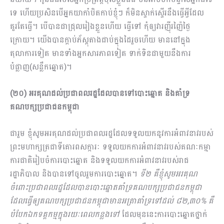
ទេ ហើយប្រសិនបើអ្នកយាកាំបិតកាប់ខ្ញុំៗ ក៏មិនស្ទាក់ស្ទើរនឹងធ្វើអ្វីដែល
គួរតែធ្វើ។ បើបានជាជ្រុលរៀងខ្លួនហើយ ធ្វើទៅ កុំឲ្យវារញ៉ីរញ៉ៃថ្ងៃ
ក្រោយ។ យើងបានក្តាប់ភ័ស្តុតាងជាប់ក្នុងដៃរួចហើយ មាននៅក្នុង
តុលាការទៀត មានទាំងអ្នកសារភាពទៀត ទាក់ទិនជាមួយនឹងការ
បំផ្លាញ(សន្លឹកឆ្នោត)។
(២០) អរគុណដល់ប្រជាពលរដ្ឋដែលបានទៅបោះឆ្នោត និងគាំទ្រ
គណបក្សប្រជាជនកម្ពុជា
ជារួម ខ្ញុំសូមអរគុណដល់ប្រជាពលរដ្ឋដែលទទួលយកនូវការអំពាវនាវរបស់
ព្រះមហាក្សត្រជាទីគោ​រពសក្ការៈ ទទួលយកការអំពាវនាវរបស់គណៈ​កម្មា
ការជាតិរៀបចំការបោះឆ្នោត និងទទួលយកការអំពាវនាវរបស់រាជ
រដ្ឋាភិបាល និងបានទៅចូលរួមការបោះឆ្នោត។
ទី២ គឺខ្ញុំសូមអរគុណ
ចំពោះប្រជាពលរដ្ឋដែលបានបោះឆ្នោតគាំទ្រគណបក្សប្រជាជនកម្ពុជា​
ដែលធ្វើឲ្យគណបក្សប្រជាជនកម្ពុជាមានអត្រាគាំទ្រទៅដល់ ៨២,៣០% គឺ
បំបែកឯកទគ្គកម្មក្នុងរយៈពេលកន្លងទៅ
ដែលមុននេះការបោះឆ្នោតថ្នាក់