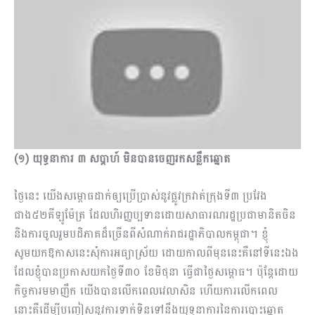
(១) យុទ្ធនាការ ៣ សប្តាហ៍ មិនបានចេញរកសន្លឹកឆ្នោត
ថ្ងៃនេះ យើងសម្ពោធដាក់ឲ្យប្រើប្រាស់នូវផ្លូវក្រវាត់ក្រុងទី៣ ប្រវែង
ជាង៥២គីឡូម៉ែត្រ ដែលហិរញ្ញប្បទានដោយសាធារណរដ្ឋប្រជាមានិតចិន
និងការចូលរួមបដិភាគដ៏ច្រើនពីសំណាក់រាជរដ្ឋាភិបាលកម្ពុជា។ ខ្ញុំ
សូមយកឱកាសនេះសុំការអធ្យាស្រ័យ ដោយកាលពីមុននេះគឺនៅទីនេះឯង
ដែលខ្ញុំបានប្រកាសយកថ្ងៃទី៣០ ខែមិថុនា ធ្វើជាថ្ងៃសម្ពោធ។ ប៉ុន្តែដោយ
កិច្ចការមមាញឹក យើងបានលើកពេលវេលាសិន ហើយការលើកពេល
នោះគឺដើម្បីបញ្ចៀសនូវការទាក់ទិនទៅ​នឹងយុទ្ធនាការនៃការបោះឆ្នោត