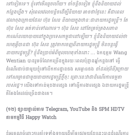
ទៅទៀតទេ។ ខ្ញុំទៅមើលរួចហើយ។ ចាំបន្តិចទៀត ខ្ញុំនឹងនិយាយដល់
កន្លែងហ្នឹង។ សុំពេលវេលាបន្តិចដើម្បីនិយាយ អាចថាថ្ងៃនេះ គឺជាពេល
វេលាចុងក្រោយដែល ហ៊ុន សែន និយាយក្នុងឋានៈជានាយករដ្ឋមន្ត្រី។ តែ
ហ៊ុន សែន អត់ទាន់ទៅណាទេ។ ហ៊ុន សែន នៅតែគ្រប់គ្រងសភាព
ការណ៍នយោបាយនៅក្នុងប្រទេសកម្ពុជានៅឡើយ។ ខ្ញុំនឹងនិយាយដល់ថា
ហេតុអ្វីបានជា ហ៊ុន សែន ត្រូវចាកចេញពីនាយករដ្ឋមន្រ្តី មិនបន្តធ្វើ
នាយករដ្ឋមន្រ្តី? ខ្ញុំនឹងប្រាប់អំពីមូលហេតុទាំងនោះ
… ឯកឧត្ដម Wang
Wentian បានរួមចំណែកច្រើនក្នុងរយៈពេលប៉ុន្មានឆ្នាំកន្លងទៅ ធ្វើ
ដំណើរជាប់ជាមួយខ្ញុំទៅបើកការដ្ឋានផង សម្ពោធ​ផង
ចាំដល់(ពិធី)ក្រោយ
ទៅសម្ពោធជាមួយនាយករដ្ឋមន្រ្តីថ្មីចុះ ព្រោះនេះវាជាដំណើរការធម្មតា
របស់រដ្ឋ។
យើងទៅ​កាន់មុខងារផ្សេង ទៅធ្វើការងារផ្សេង ឯនាយករដ្ឋមន្រ្តី
គឺតែងតែរវល់ច្រើនជាងគេ។
(១២) ផ្សាយផ្ទាល់តាម
Telegram, YouTube និង
SPM HDTV
តាមកម្មវិធី
Happy Watch
ខ្ញុំអរគុណចំពោះការគាំទ្រទាំងឡាយដើម្បីឲ្យផ្លូវមួយខ្សែនេះបានដំណើរការ