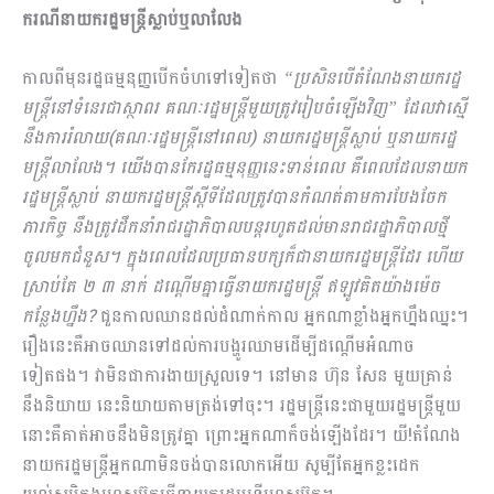
ករណីនាយករដ្ឋមន្ត្រីស្លាប់ឬលាលែង
កាលពីមុនរដ្ឋធម្មនុញ្ញបើកចំហទៅទៀតថា
“ប្រសិនបើតំណែងនាយករដ្ឋ
មន្ត្រីនៅទំនេរជាស្ថាពរ គណៈរដ្ឋមន្ត្រីមួយត្រូវរៀបចំឡើងវិញ” ដែលវាស្មើ
នឹងការរំលាយ(គណៈរដ្ឋមន្ត្រីនៅពេល) នាយករដ្ឋម​ន្ត្រីស្លាប់ ឬនាយករដ្ឋ
មន្ត្រីលាលែង។ យើងបានកែរដ្ឋធម្មនុញ្ញនេះទាន់ពេល គឺពេលដែលនាយក
រដ្ឋមន្ត្រីស្លាប់ នាយករដ្ឋមន្ត្រីស្តីទីដែលត្រូវបានកំណត់តាមការបែងចែក
ភារកិច្ច នឹងត្រូវដឹកនាំរាជរដ្ឋាភិបាលបន្តរហូតដល់មានរាជរដ្ឋាភិបាលថ្មី
ចូលមកជំនួស។ ក្នុងពេលដែលប្រធានបក្សក៏ជានាយករដ្ឋមន្ត្រីដែរ ហើយ
ស្រាប់តែ ២ ៣ នាក់ ដណ្តើមគ្នាធ្វើនាយករដ្ឋមន្ត្រី ឥឡូវគិតយ៉ាងម៉េច
កន្លែងហ្នឹង?
ជួនកាលឈានដល់ដំណាក់កាល អ្នកណាខ្លាំងអ្នកហ្នឹងឈ្នះ។
រឿងនេះគឺអាចឈានទៅដល់ការបង្ហូរឈាមដើម្បីដណ្តើមអំណាច
ទៀតផង។ វាមិនជាការងាយស្រួលទេ។ នៅមាន ហ៊ុន សែន មួយគ្រាន់
នឹងនិយាយ នេះនិយាយតាមត្រង់ទៅចុះ។ រដ្ឋមន្ត្រីនេះជាមួយរដ្ឋមន្ត្រីមួយ
នោះគឺគាត់អាចនឹងមិនត្រូវគ្នា ព្រោះអ្នកណាក៏ចង់ឡើងដែរ។ យី!តំណែង
នាយករដ្ឋមន្ត្រីអ្នកណាមិនចង់បានលោកអើយ សូម្បីតែអ្នកខ្លះដេក