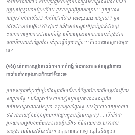
កាប់មកលើយើងៗ ក៏មិនញញើតនឹងផ្តាច់ដល់ឬសគល់គ្រវាត់ចោ​លដែរ។
(ត្រូវ)តថ្លៃគ្នានៅកន្លែងហ្នឹង។ អ្នកឯងប្រព្រឹត្តខុសច្បាប់។ អ្នកខ្លះបាន
ចេញសារ​ភាពហើយៗ ជាក់ស្តែងគឺមាន
telegram សប្បាយ។ អ្នក
ដែលថតបានបង្ហោះទៅទៀត។ យើងមានភស្តុតាងគ្រប់​គ្រាន់ថាបក្ស
នយោបាយមួយបានជាប់ពាក់ព័ន្ធ ហើយបក្សនយោបាយនោះកំពុងដាក់
មេធាវីការពារដល់អ្នក​ដែលកំពុងធ្វើកិច្ចការហ្នឹង។
តើនេះវាជាភស្តុតាងមួយ
ទេ?
(១៦) បើយកសម្លេងភាគតិចមកចាប់បង្ខំ មិនមានហេតុផលត្រូវយោគ
យល់ដល់សម្លេងភាគតិចនៅទីនេះទេ
ប្រទេសមួយចំនួនកុំបង្ខំយើងឲ្យយើងដើរដល់ទីមួយដែលយើងត្រូវតែធ្វើការ
សម្រេចចិត្ត។​ យើងគ្រាន់តែដាស់​តឿនអ្នកឲ្យគោរពឯករាជ្យនិង
អធិបតេយ្យភាពរបស់កម្ពុជា ទទួលស្គាល់នូវឆន្ទៈរបស់ប្រជាជនកម្ពុជាជាង
៨៤ ភាគរយ(នៃចំនួនអ្នកមានឈ្មោះក្នុងបញ្ជីបោះឆ្នោត) … បើសិនជា
អ្នកយកសម្លេងភាគតិចមកចាប់បង្ខំយើងៗ ក៏​មិនយោគយល់ទៅដល់
សម្លេងភាគតិចនៅទីនេះដែរ។
បក្សនយោបាយមួយគួរតែដឹងខ្លួនថា