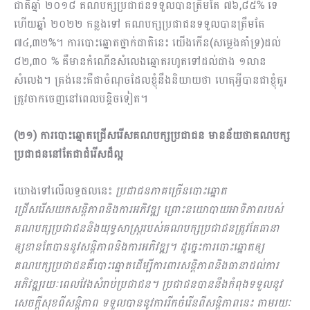
ជាតិឆ្នាំ ២០១៨ គណបក្សប្រជាជនទទួលបានត្រឹមតែ ៧៦,៨៥% ទេ
ហើយឆ្នាំ ២០២២ កន្លងទៅ គណបក្សប្រជាជនទទួលបានត្រឹមតែ
៧៤,៣២%។ ការបោះឆ្នោតថ្នាក់ជាតិនេះ យើងកើន(សម្លេងគាំទ្រ)​ដល់​
៨២,៣០ % គឺមានកំណើនសំលេងឆ្នោតរហូតទៅដល់ជាង ១លាន
សំលេង។ ត្រង់នេះគឺជាចំណុចដែលខ្ញុំនឹងនិយាយថា ហេតុអ្វីបានជាខ្ញុំគួរ
ត្រូវចាកចេញនៅពេលបន្ដិចទៀត។
(២១) ការបោះឆ្នោតជ្រើសរើសគណបក្សប្រជាជន មានន័យថាគណបក្ស
ប្រជាជន​នៅតែជាជំរើសដ៏ល្អ
យោងទៅលើលទ្ធផលនេះ
ប្រជាជនភាគច្រើនបោះឆ្នោត
ជ្រើសរើសយកសន្ដិភាពនិងការអភិវឌ្ឍ ព្រោះនយោ​បាយអាទិភាពរបស់
គណបក្សប្រជាជននិងយុទ្ធសាស្ដ្រ​របស់គណបក្សប្រជាជនត្រូវតែធានា
ឲ្យខានតែបាននូវសន្ដិភាពនិងការអភិវឌ្ឍ។ ដូច្នេះការបោះឆ្នោតឲ្យ
គណបក្ស​ប្រជាជនគឺបោះឆ្នោតដើម្បីការពារសន្ដិភាពនិងធានាដល់ការ
អភិវឌ្ឍរយៈពេលវែងសំរាប់ប្រជាជន។ ប្រជាជនបាន​នឹងកំពុងទទួលនូវ
សេចក្ដីសុខពីសន្ដិភាព ទទួលបាននូវការរីកចំរើនពីសន្ដិភាពនេះ តាមរយៈ