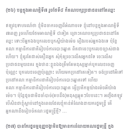
(២៦) បន្តក្នុងអាណត្តិទី៧ រួចថែទី៨ ក៏គណបក្សប្រជាជននៅតែឈ្នះ
ឥឡូវឧទាហរណ៍ថា ខ្ញុំមិនចាកចេញពីអំណាចទេ ខ្ញុំនៅបន្តក្នុងអាណត្តិទី
៧ពេញ រួចហើយថែមអាណត្តិទី ៨ទៀត ព្រោះគណបក្សប្រជាជននៅតែ
ឈ្នះ ទោះបីអ្នកឯងបូកលេខបូកស្អីយ៉ាងម៉េច រឿងរបស់អ្នកឯងទេ ប៉ុន្តែ
គណៈកម្មាធិការជាតិរៀបចំការបោះឆ្នោត ពិតជាចេះបូកលេខច្បាស់ជាង
ហើយ។ ខ្ញុំគួរតែដាស់តឿនអ្នក សុំកុំឲ្យចេះលើសអ្នកដទៃ ចេះលើស
ប្រជាជនមួយនគរ ក្នុងឋានៈខ្លួនឯងត្រឹមតែមនុស្សម្នាក់បូកលេខចេញ
ប៉ុណ្ណេះ បូកលេខចេញប៉ុណ្ណោះ ហើយមកប្រ​ដៅ​គេទៀត។ ចង់ប្រដៅអីទៅ
ប្រដៅគណៈកម្មាធិការជាតិរៀបចំការបោះឆ្នោតទៅ ហើយ
គណៈកម្មាធិការជាតិរៀបចំការបោះឆ្នោត ធ្វើប្រតិកម្មយ៉ាងម៉េចអីយ៉ាង
ម៉េច។ ប៉ុន្តែដូចជាមិនចាំបាច់(តបនឹង)មនុស្សឆ្កួតៗបែបនេះ។ អញ្ចឹងឥឡូវ
បើសិនជាខ្ញុំស្លាប់នៅក្នុងពេលដែលខ្ញុំកាន់តំណែងនាយករដ្ឋមន្ត្រី តើ
អ្នកណានឹងរៀបចំគណៈរដ្ឋមន្ត្រីថ្មី? …
(២៧) បានកែរដ្ឋធម្មនុញ្ញបង្កាមិនឱ្យមានការរំលាយគណរដ្ឋមន្ត្រី ក្នុង