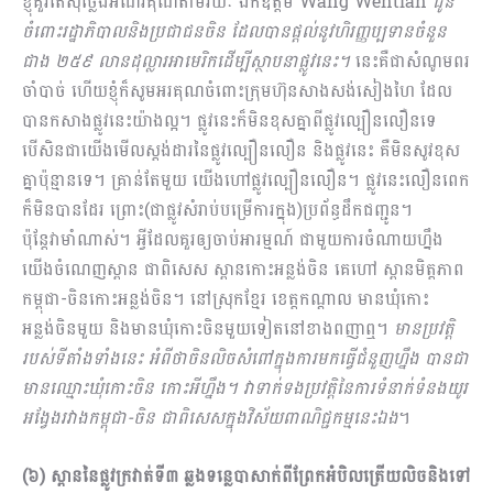
ខ្ញុំគួរតែសុំថ្លែងអំណរគុណតាមរយៈ ឯកឧត្ដម Wang Wentian
ជូន
ចំពោះរដ្ឋាភិបាលនិងប្រជាជនចិន ដែលបានផ្ដល់នូវហិរញ្ញប្បទានចំនួន
ជាង ២៥៩ លានដុល្លារអាមេរិកដើម្បីស្ថាបនាផ្លូវនេះ។
នេះគឺជាសំណូមពរ
ចាំ​បាច់ ហើយខ្ញុំក៏សូមអរគុណចំពោះក្រុមហ៊ុនសាងសង់សៀងហៃ ដែល
បានកសាងផ្លូវនេះយ៉ាងល្អ។ ផ្លូវនេះក៏មិនខុសគ្នាពីផ្លូវល្បឿនលឿនទេ
បើសិនជាយើងមើលស្តង់ដារនៃផ្លូវល្បឿនលឿន និងផ្លូវនេះ គឺមិនសូវខុស
គ្នាប៉ុន្មានទេ។ គ្រាន់តែមួយ យើងហៅផ្លូវល្បឿនលឿន។ ផ្លូវនេះលឿនពេក
ក៏មិនបានដែរ ព្រោះ(ជាផ្លូវសំរាប់បម្រើការក្នុង)ប្រព័ន្ធដឹកជញ្ជូន។
ប៉ុន្តែវាមាំណាស់។ អ្វីដែលគួរឲ្យចាប់អារម្មណ៍ ជាមួយការចំណាយហ្នឹង
យើងចំ​ណេញស្ពាន ជាពិសេស ស្ពានកោះអន្លង់ចិន គេហៅ ស្ពានមិត្តភាព
កម្ពុជា-ចិនកោះអន្លង់ចិន។ នៅស្រុកខ្មែរ ខេត្តកណ្ដាល មានឃុំកោះ
អន្លង់ចិនមួយ និងមានឃុំកោះចិនមួយទៀតនៅខាងពញាឮ។
មានប្រវត្តិ
របស់ទីតាំងទាំងនេះ អំពីថាចិនលិចសំពៅក្នុងការមកធ្វើជំនួញហ្នឹង បានជា
មានឈ្មោះឃុំកោះចិន កោះអីហ្នឹង។ វាទាក់ទងប្រវត្តិនៃការទំនាក់ទំនងយូរ
អង្វែងរវាងកម្ពុជា
-ចិន ជាពិសេសក្នុងវិស័យពាណិជ្ជកម្មនេះឯង
។
(៦) ស្ពាននៃផ្លូវក្រវាត់ទី៣ ឆ្លងទន្លេបាសាក់ពីព្រែកអំបិលត្រើយលិចនិងទៅ