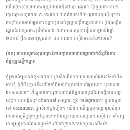
ហើយ(មាន)យុទ្ធនាការឲ្យប្រជាជនកុំទៅបោះឆ្នោត។ ប៉ុន្តែប្រជាជនទៅ
បោះឆ្នោតរហូតដល់ ៨៤ភាគរយ មានន័យថាម៉េច? អ្នកឯងឲ្យធ្វើយុទ្ធនា
ការ(បំផុសអោយអ្នកបោះឆ្នោត)គូសបំផ្លាញសន្លឹក​ឆ្នោតចោល (តែ)សន្លឹក
ឆ្នោតដែលខូចមានត្រឹមតែជាង ៥ភាគរយ ប្រៀបធៀបជាមួយនឹងឆ្នាំ
២០១៨ (ដែលមាន)ខូចជាង ៨ភាគរយ។ អញ្ចឹងមានន័យថាម៉េច?
(១៥) មានភស្តុតាងគ្រប់គ្រាន់ថាបក្សនយោបាយមួយពាក់ព័ន្ធនឹងការ
បំផ្លាញសន្លឹកឆ្នោត
ខ្ញុំគ្រាន់តែព្រមានទុកជាមុន។ ប្រសិនបើមេចៅហ្វាយរបស់អ្នកលើកកាំបិត
កាប់ខ្ញុំ ខ្ញុំក៏មិនខ្លាចនឹងលើកកាំបិតកាប់កូនចៅរបស់អ្នកដែរ។ មូលហេតុ
ងាយយល់ទេ។ ភ័ស្តុតាងមានគ្រប់គ្រាន់អំពីអ្នកណាខ្លះ(ដែលធ្វើតាមបញ្ជា
នេះ)។ ​គេបង្កើតនូវ channel សប្បាយ ក្នុង telegram។ ខ្ញុំបានចូល
ទៅ comment ផ្ទាល់នៅក្នុងហ្នឹង។ យើងរកឃើញមុខសញ្ញាមួយចំនួន
ដែលចេញពីស្រុកក្រៅចូលមកក្នុងបក្សនយោបាយមួយ។ អញ្ចឹងទេ តើបក្ស
នេះគួរត្រូវបានរំលាយឬអត់?
បើចៅហ្វាយរបស់បក្សនេះលើកដៃ