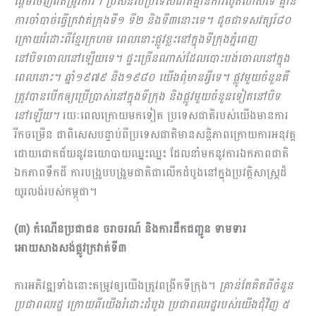
ផ្ដើមចេញពីតម្រូវការ។ ប្រសិនបើប្រទេសជាតិគ្មានការលូតលាស់ទេ គ្មាន
ការចាំ​បាច់​ធ្វើក្រវាត់ក្រុងទី១ ទី២ និងទី៣នោះទេ។ ដូចជាទសវត្សរ៍៨០
ក្រោយរំដោះពីខ្មែរក្រហម ពេលនោះផ្លូវខ្លះនៅក្នុងទីក្រុងភ្នំពេញ
នៅបិទចោលនៅឡើយទេ។ ផ្ទះច្រើនណាស់ដែលបោះបង់ចោលនៅក្នុង
ពេលនោះ។ ឆ្នាំ១៩៧៩ និង១៩៨០ យើងពុំមានអ្វីទេ។ ផ្លូវមួយចំនួនគឺ
ត្រូវបានបើកឲ្យប្រើប្រាស់នៅក្នុងទីក្រុង និងផ្លូវមួយចំនួនទៀតនៅបិទ
នៅឡើយ។
រយៈពេលក្រោយមកទៀត ប្រទេសជាតិរបស់យើងមានការ
រីកចម្រើន ជាពិសេសបន្ទាប់ពីប្រទេសជាតិមានសន្តិភាពក្រោយការអនុវត្ត
ដោយជោគជ័យនូវនយោបាយឈ្នះឈ្នះ ដែលនាំមកនូវការឯកភាពជាតិ
ឯកភាពទឹកដី ការបង្រួបបង្រួមជាតិជាលើកដំបូងនៅក្នុងប្រវត្តិសាស្រ្តដ៏
យូរលង់របស់កម្ពុជា។
(៣) កំណើនប្រជាជន ចរាចរណ៍ និងការដឹកជញ្ជូន ទាមទារ
អោយសាងសង់ផ្លូវក្រវាត់ទី៣
ការអភិវឌ្ឍទាំងនោះតម្រូវឲ្យយើងត្រូវពង្រីកទីក្រុង។
គ្រាន់តែគិតពីចំនួន
ប្រជាពលរដ្ឋ ក្រោយពីយើងរំដោះដំបូង ប្រជាពលរដ្ឋរបស់យើងជុំវិញ ៥