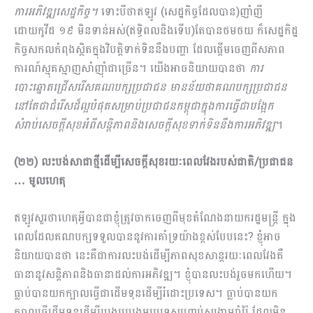
ការអភិវឌ្ឍសេដ្ឋកិច្ច។
ទោះបី​ថាឥឡូវ​ (សេដ្ឋកិច្ចដែលបាន)ញាំញី
ដោយកូវីដ ១៩ មិនទាន់អស់(ឥទ្ធិពលនិងទើប)តែបានថមថយ ក៏សេដ្ឋកិដ្ឋ
កិច្ចសកលកំពុងស្ថិតក្នុងវិបត្ដិទាក់​ទិននឹងបញ្ហា ដែលផ្ដើមចេញពីសភាព
ការណ៍ស្មុគស្មាញសាំញ៉ាំជាច្រើន។ យើងអាចនិយាយបានថា
ការ
បោះឆ្នោតជ្រើសរើសគណបក្សប្រជាជន មានន័យថាគណបក្សប្រជាជន​
នៅតែជាជំរើសដ៏ល្អបំផុតសម្រាប់ប្រជាជនកម្ពុជាក្នុងការធ្វើជាបង្អែក
សំរាប់សេច​ក្ដីសុខអំពីសន្ដិភាពនិងសេចក្តីសុខទាក់ទិននឹងការ​អភិវឌ្ឍ
។
(២២) លះបង់សាជាថ្មីដើម្បីសេចក្ដីសុខរយៈពេលវែងរបស់ជាតិ/ប្រជាជន
… មូលហេតុ
ឥឡូវសួរថាហេតុអ្វីបានជាខ្ញុំត្រូវចាកចេញពីមុខតំណែងនាយករដ្ឋមន្ដ្រី ក្នុង
ពេលដែលគណបក្សទទួលបាន​នូវការគាំទ្រយ៉ាងខ្ពស់បែបនេះ? ខ្ញុំអាច
និយាយបានថា នេះគឺជាការលះបង់ដើម្បីភាពសុខសាន្ដរយៈពេលវែងគឺ
ធានានូវសន្ដិភាពនិងធានាដល់ការអភិវឌ្ឍ។ ខ្ញុំបានលះបង់រួចមកហើយ។
ធ្លាប់បានយកក្បាលធ្វើជាដើមទុនដើម្បី​រំដោះប្រទេស។ ធ្លាប់បានយក
ក្បាលធ្វើដើមទុនដើម្បីបង្រួបបង្រួមប្រទេសបញ្ចប់សង្គ្រាមរ៉ាំរ៉ៃ ដែលមិន