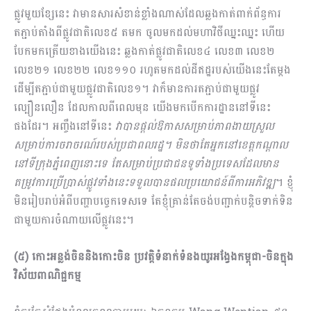
ផ្លូវមួយខ្សែនេះ វាមានសារសំខាន់ខ្លាំងណាស់ដែលឆ្លងកាត់ពាក់ព័ន្ធការ
តភ្ជាប់តាំងពីផ្លូវជាតិលេខ៥ តមក ចូលមកដល់មហាវិថីឈ្នះឈ្នះ ហើយ
បែកមកត្រើយខាងយើងនេះ ឆ្លងកាត់ផ្លូវជាតិលេខ៤ លេខ៣ លេខ២
លេខ២១ លេខ២២ លេខ១១០ រហូតមកដល់ដីឥដ្ឋរបស់យើងនេះតែម្ដង
ដើម្បីតភ្ជាប់ជាមួយផ្លូវជាតិលេខ១។ វាក៏មានការតភ្ជាប់ជាមួយផ្លូវ
ល្បឿនលឿន ដែលកាលពីពេលមុន យើងមកបើកការដ្ឋាននៅទីនេះ
ផងដែរ។ អញ្ចឹងនៅទីនេះ
វាបានផ្ដល់ឱកាសសម្រាប់ភាពងាយស្រួល
សម្រាប់ការចរាចរណ៍របស់ប្រជាពលរដ្ឋ។ មិនថាតែអ្នកនៅខេត្តកណ្ដាល
នៅទីក្រុងភ្នំពេញនោះទេ តែសម្រាប់ប្រជាជនទូទាំងប្រទេសដែលមាន
តម្រូវការប្រើប្រាស់ផ្លូវទាំងនេះទទួលបានផលប្រយោជន៍ពីការអភិវឌ្ឍ
។ ខ្ញុំ
មិនរៀបរាប់អំពីបញ្ហាបច្ចេកទេសទេ តែខ្ញុំគ្រាន់តែចង់បញ្ជាក់បន្តិចទាក់ទិន
ជាមួយការចំណាយលើផ្លូវនេះ។
(៥) កោះអន្លង់ចិននិងកោះចិន ប្រវត្តិទំនាក់ទំនងយូរអង្វែងកម្ពុជា-ចិនក្នុង
វិស័យពាណិជ្ជកម្ម