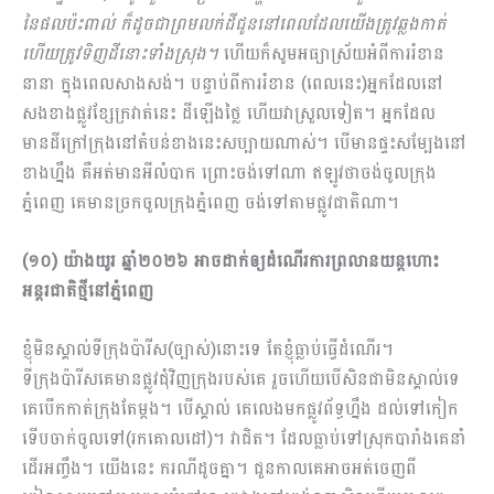
នៃផលប៉ះពាល់ ក៏ដូចជាព្រមលក់ដីជូននៅពេលដែលយើងត្រូវឆ្លងកាត់
ហើយត្រូវទិញដីនោះទាំងស្រុង។
ហើយក៏សូមអធ្យាស្រ័យអំពីការរំខាន
នានា ក្នុងពេលសាងសង់។ បន្ទាប់ពីការរំខាន (ពេលនេះ)អ្នកដែលនៅ
សងខាងផ្លូវខ្សែក្រវាត់នេះ ដីឡើងថ្លៃ ហើយវាស្រួលទៀត។ អ្នកដែល
មានដីក្រៅក្រុងនៅតំបន់ខាងនេះសប្បាយណាស់។ បើមានផ្ទះសម្បែងនៅ
ខាងហ្នឹង គឺអត់មានអីលំបាក ព្រោះចង់ទៅណា ឥឡូវថាចង់ចូលក្រុង
ភ្នំពេញ គេមានច្រកចូលក្រុងភ្នំពេញ ចង់ទៅតាមផ្លូវជាតិណា។
(១០) យ៉ាងយូរ ឆ្នាំ២០២៦ អាចដាក់ឲ្យដំណើរការព្រលានយន្តហោះ
អន្តរជាតិថ្មីនៅភ្នំពេញ
ខ្ញុំមិនស្គាល់ទីក្រុងប៉ារីស(ច្បាស់)នោះទេ តែខ្ញុំធ្លាប់ធ្វើដំណើរ។
ទីក្រុងប៉ារីសគេមានផ្លូវជុំវិញក្រុងរបស់គេ រួចហើយបើសិនជាមិនស្គាល់ទេ
គេបើកកាត់ក្រុងតែម្ដង។ បើស្គាល់ គេលេងមកផ្លូវព័ទ្ធហ្នឹង ដល់ទៅកៀក
ទើបចាក់ចូលទៅ(រកគោលដៅ)។ វាជិត។ ដែលធ្លាប់ទៅស្រុកបារាំងគេនាំ
ដើរអញ្ចឹង។ យើងនេះ ករណីដូចគ្នា។ ជួនកាលគេអាចអត់ចេញពី