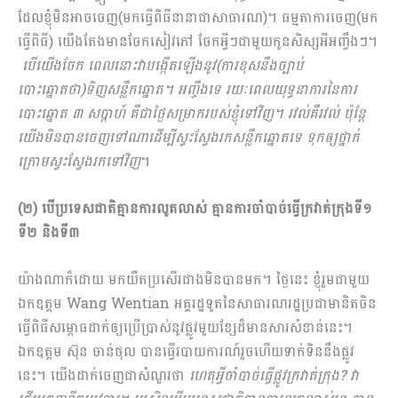
ដែលខ្ញុំមិនអាចចេញ(មកធ្វើពិធីនានាជាសា​ធារណ)។ ធម្មតាការចេញ(មក
ធ្វើពិធី) យើងតែងមានចែកសៀវភៅ ចែកអ្វីៗជាមួយកូនសិស្សអីអញ្ចឹងៗ។
បើយើងចែក ពេលនោះវាបង្កើតឡើងនូវ(ការខុសនឹងច្បាប់
បោះឆ្នោតថា)ទិញសន្លឹកឆ្នោត។ អញ្ចឹងទេ រយៈពេលយុទ្ធនាការនៃការ
បោះឆ្នោត ៣ សប្ដាហ៍ គឺជាថ្ងៃសម្រាករបស់ខ្ញុំទៅវិញ។ រវល់គឺរវល់ ប៉ុន្តែ
យើងមិនបានចេញទៅ​ណាដើម្បីស្វះស្វែងរកសន្លឹកឆ្នោតទេ ទុកឲ្យថ្នាក់
ក្រោមស្វះស្វែងរកទៅវិញ
។
(២) បើប្រទេសជាតិគ្មានការលូតលាស់ គ្មានការចាំ​បាច់​ធ្វើក្រវាត់ក្រុងទី១
ទី២ និងទី៣
យ៉ាងណាក៏ដោយ មកយឺតប្រសើរជាងមិនបានមក។ ថ្ងៃនេះ ខ្ញុំរួមជាមួយ
ឯកឧត្ដម Wang Wentian អគ្គរដ្ឋទូតនៃសាធារណរដ្ឋប្រជាមានិតចិន
ធ្វើពិធីសម្ពោធដាក់ឲ្យប្រើប្រាស់នូវផ្លូវមួយខ្សែដ៏មានសារសំខាន់នេះ។
ឯកឧត្ដម ស៊ុន ចាន់ថុល បានធ្វើរបាយការណ៍រួចហើយទាក់ទិននឹងផ្លូវ
នេះ។ យើងដាក់ចេញជាសំណួរថា
ហេតុអ្វីចាំបាច់ធ្វើផ្លូវក្រវាត់ក្រុង? វា