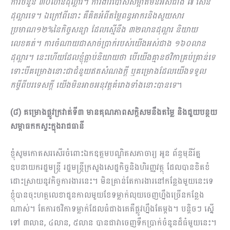
ការចំនួន ៣០លានដុល្លារ។ ការងារបោសសម្អាតមីនអស់ជាង ៧ សែន
ដុល្លារទេ។ ឯក្រៅពីនោះ គឺគិតអំពីតម្លៃពន្ធអាករនិងសួយសារ
ប្រមាណ១២%នៃកិច្ចសន្យា ដែលស្មើនឹង ៣២លានដុល្លារ និយាយ
លេខគត់។ ការចំណាយជាសាច់ប្រាក់របស់យើងអស់ជាង ១៦០លាន
ដុល្លារ។ នេះហើយដែលខ្ញុំធ្លាប់និយាយថា បើយើងគ្មានថវិកាគ្រប់គ្រាន់ទេ
ទោះបីគម្រោងនោះជាជំនួយឥតសំណងក្ដី ឬគម្រោងដែលយើងទទួល
កម្ចីពីបរទេសក្ដី យើងមិនអាចអនុវត្តគំរោងទាំងនោះបានទេ
។
(៨) គម្រោងផ្លូវក្រវាត់ទី៣ មានគុណភាពសក្តិសមនឹងតម្លៃ និងជួយបន្ថយ
សម្ពាធកកស្ទះក្នុងរាជធានី
ខ្ញុំសូមកោតសរសើរចំពោះឯកឧត្ដមបណ្ឌិតសភាចារ្យ អូន ព័ន្ធមុនីរ័ត្ន
ឧបនាយករដ្ឋមន្រ្តី រដ្ឋមន្រ្តីក្រសួងសេដ្ឋកិច្ចនិងហិរញ្ញវត្ថុ ដែលបានខិតខំ
ដោះស្រាយនូវកិច្ចការងារនេះ។ មិនគ្រាន់តែការងារនៅកន្លែងមួយនេះទេ
ខ្ញុំបានចុះហត្ថលេខាជួនកាលមួយខែ​ទម្លាក់លុយចេញហ្នឹងច្រើនកន្លែង
ណាស់។ តែការថវិកាទម្លាក់ដែលធំជាងគេគឺផ្លូវហ្នឹងតែម្ដង។ បន្តិចៗ ស្នើ
ទៅ ៣លាន, ៤លាន, ៥លាន បានជាវាចេញទឹកប្រាក់ចំនួនដ៏ធំមួយនេះ។