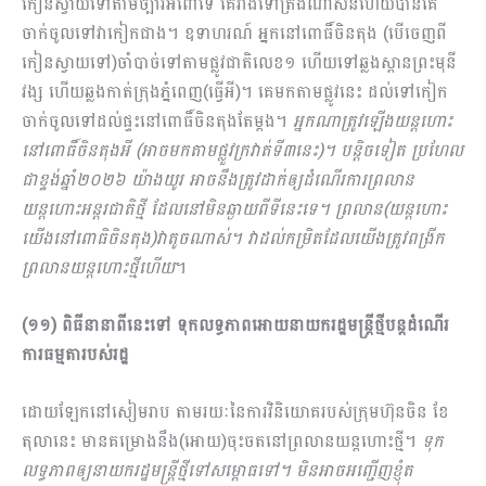
កៀនស្វាយទៅតាមច្បារអំពៅទេ គេវាងទៅត្រង់ណាសិនហើយបានគេ
ចាក់ចូលទៅវាកៀកជាង។ ឧទាហរណ៍ អ្នកនៅពោធិ៍ចិនតុង (បើចេញពី
កៀនស្វាយទៅ)ចាំបាច់ទៅតាមផ្លូវជាតិលេខ១ ហើយទៅឆ្លងស្ពានព្រះមុនី
វង្ស ហើយឆ្លងកាត់ក្រុងភ្នំពេញ(ធ្វើអី)។ គេមកតាមផ្លូវនេះ ដល់ទៅកៀក
ចាក់ចូលទៅដល់ផ្ទះនៅពោធិ៍ចិនតុងតែម្ដង។
អ្នកណាត្រូវឡើងយន្តហោះ
នៅពោធិ៍ចិនតុងអី (អាចមកតាមផ្លួវក្រវាត់ទី៣នេះ)។ បន្តិចទៀត ប្រហែល
ជាខ្ទង់ឆ្នាំ២០២៦ យ៉ាងយូរ អាចនឹងត្រូវដាក់ឲ្យដំណើរការព្រលាន
យន្តហោះអន្តរជាតិថ្មី ដែលនៅមិនឆ្ងាយពីទីនេះទេ។ ព្រលាន(យន្តហោះ
យើងនៅពោធិចិនតុង)វាតូចណាស់។ វាដល់កម្រិតដែលយើងត្រូវពង្រីក
ព្រលានយន្តហោះថ្មីហើយ
។
(១១) ពិធីនានាពីនេះទៅ ទុកលទ្ធភាពអោយនាយករដ្ឋមន្ត្រីថ្មីបន្តដំណើរ
ការធម្មតារបស់រដ្ឋ
ដោយឡែកនៅសៀមរាប តាមរយៈនៃការវិនិយោគរបស់ក្រុមហ៊ុនចិន ខែ
តុលានេះ មានគម្រោងនឹង(អោយ)ចុះចតនៅព្រលានយន្តហោះថ្មី។
ទុក
លទ្ធភាពឲ្យនាយករដ្ឋមន្រ្តីថ្មីទៅសម្ពោធទៅ។ មិនអាចអញ្ជើញខ្ញុំត