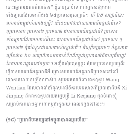
បោះឆ្នោតមុនការកំណត់ទេ” ខ្ញុំបានប្រាប់ទៅកាន់អ្នកសង្កេតការ
ទាំងឡាយដែលមកពីជាង ៦៥ប្រទេសឬសញ្ជាតិ។
តើ ៦៥ សញ្ជាតិនេះ
មកកាន់កម្ពុជាតំណាងឲ្យអ្វី? តើនេះហៅថាជាសហគមន៍អន្តរជាតិទេ?
ឬប្រ​ទេស១ ប្រទេស២ ប្រទេស៣ ជាសហគមន៍អន្តរជាតិ? ប្រទេស
ទាំងឡាយដែលមកកាន់ទីនេះ ជាសហគមន៍អន្តរជាតិទេ? ប្រទេស១ ឬ
ប្រទេស២ កុំតាំងខ្លួនជាសហគមន៍អន្តរជាតិ។ មិនត្រឹមត្រូវទេ។ ចំនួនភាគ
ច្រើនជាង ៦០ សញ្ជាតិបានមកកាន់ទឹកដីកម្ពុជាប្រកាសអំពីភាពត្រឹមត្រូវ
នៃការបោះឆ្នោតនៅកម្ពុជា។
អញ្ចឹងសុំមនុស្សខ្លះ កុំយកប្រទេសមួយឬពីរ
ធ្វើជាសហគមន៍អន្តរជាតិអី ព្រោះសហគមន៍អន្តរជាតិប្រទេសនៅលើ
លោកនេះវាមានច្រើនណាស់។ សូមអរគុណចំពោះឯកឧត្តម Wang
Wentian ដែលបានពាំនាំនូវសារលិខិតអបអរសាទរពីប្រធានាធិបតី Xi
Jinping និងឯកឧត្តមនាយករដ្ឋមន្រ្តី Li Keqiang ជូនចំពោះខ្ញុំ
សម្រាប់ការបោះឆ្នោតនៅកម្ពុជាក្នុងរយៈពេលកន្លងទៅនេះ។
(១៨)
“
ប្រជាធិបតេយ្យនៅកម្ពុជាបានឈ្នះហើយ
”