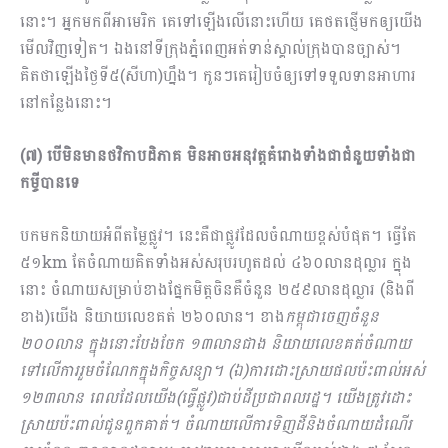
នោះ។ អ្នកមកពីអាមេរិក គេទៅឡើងលើនោះហើយ គេថតផ្ញើមកឲ្យយើង
មើលវិញទៀត។ ឯងនៅទីក្រុងភ្នំពេញអត់ទាន់ស្គាល់ក្រុងបានច្បាស់។
គិតថាឡើងថ្ងៃទី៥(សីហា)ហ្នឹង។ កូនៗគេរៀបចំឲ្យទៅទទួលទានអាហារ
នៅកន្លែងនោះ។
(៧) បើមិនមានថវិកាបដិភាគ មិនអាចអនុវត្តគំរោងទាំងជាជំនួយទាំងជា
កម្ចីបានទេ
បកមកនិយាយអំពីតម្លៃផ្លូវ។ នេះគឺជាផ្លូវដែលចំណាយខ្ពស់បំផុត។ ធ្វើតែ
៥១km តែចំណាយគិតទាំងអស់សរុបរហូតដល់ ៤៦០លានដុល្លារ ក្នុង
នោះ ចំណាយសម្រាប់ខាងផ្នែកមិត្តចិនគឺចំនួន ២៥៩លានដុល្លារ (និងពី
ខាង)យើង និយាយលេខគត់ ២៦០លាន។ ខាង
កម្ពុជាចេញចំនួន
២០០លាន ក្នុងនោះបែងចែក ១៣លាន​ជាង និយាយលេខគត់ចំណាយ
ទៅលើការរួមចំណែកក្នុងកិច្ចសន្យា។ (ឯ)ការដោះស្រាយផលប៉ះពាល់អស់
១២៣លាន ពេលដែលយើង(ធ្វើផ្លូវ)ជាប់ដីប្រជាពលរដ្ឋ។ យើងត្រូវដោះ
ស្រាយប៉ះពាល់ជូនពួកគាត់។ ចំ​ណាយលើការទិញដីនិងចំណាយដំណើរ