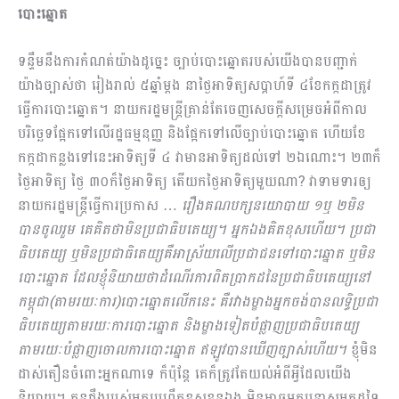
បោះឆ្នោត
ទន្ទឹមនឹងការកំណត់យ៉ាងដូច្នេះ ច្បាប់បោះឆ្នោតរបស់យើងបានបញ្ជាក់
យ៉ាងច្បាស់ថា រៀងរាល់ ៥ឆ្នាំម្តង នាថ្ងៃអាទិត្យសប្តាហ៍ទី ៤ខែកក្កដាត្រូវ
ធ្វើការបោះឆ្នោត។ នាយករដ្ឋមន្រ្តីគ្រាន់តែចេញសេចក្តីសម្រេចអំពីកាល
បរិច្ឆេទផ្អែកទៅលើរដ្ឋធម្មនុញ្ញ និងផ្អែកទៅលើច្បាប់បោះឆ្នោត ហើយខែ
កក្កដាកន្លងទៅនេះអាទិត្យទី ៤ វាមានអាទិត្យដល់ទៅ ២ឯណោះ។ ២៣ក៏
ថ្ងៃអាទិត្យ ថ្ងៃ ៣០ក៏ថ្ងៃអាទិត្យ តើយកថ្ងៃអាទិត្យមួយណា? វាទាមទារឲ្យ
នាយករដ្ឋមន្រ្តីធ្វើការប្រកាស …
រឿងគណបក្សនយោបាយ ១ឬ ២មិន
បានចូលរួម គេគិតថាមិនប្រជាធិបតេយ្យ។ អ្នកឯងគិតខុសហើយ។ ប្រជា
ធិបតេយ្យ ឬមិនប្រជាធិតេយ្យគឺអាស្រ័យលើប្រជាជនទៅបោះឆ្នោត ឬមិន
បោះឆ្នោត ដែលខ្ញុំនិយាយថាដំណើរការពិតប្រាកដនៃប្រជាធិបតេយ្យនៅ
កម្ពុជា(តាមរយៈការ)បោះឆ្នោតលើកនេះ គឺរវាងម្ខាងអ្នកចង់បានលទ្ធិប្រជា
ធិបតេយ្យតាមរយៈការបោះឆ្នោត និងម្ខាងទៀតបំផ្លាញប្រជាធិបតេយ្យ
តាមរយៈបំផ្លាញចោលការបោះឆ្នោត ឥឡូវបានឃើញច្បាស់ហើយ។
ខ្ញុំមិន
ដាស់តឿនចំពោះអ្នកណាទេ ក៏ប៉ុន្តែ គេក៏ត្រូវតែយល់អំពីអ្វីដែលយើង
និយាយ។​ កូនជឹងរបស់អ្នកប្រព្រឹត្តខុសខ្លួនឯង មិនអាចមកបន្ទាសអ្នកដទៃ​