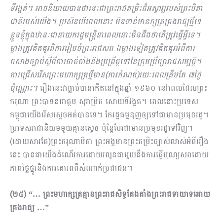
ទីវង្គត់។ អាចនិយាយបានថានេះជាព្រះរាជតម្រិះដ៏អស្ចារ្យរបស់ព្រះបិតា
ជាតិរបស់យើង។ ប្រសិនបើពេលនោះ មិនទាន់មានក្សត្រគ្រងរាជ្យថ្មីទេ
ខ្លួនខ្ញុំក្នុងឋានៈជានាយករដ្ឋមន្ដ្រីនាពេលនោះមិនដឹងថាតើត្រូវធ្វើអ្វីទេ។
ម្ខាងត្រូវគិតគូរពីការរៀបចំព្រះរាជសព ឯម្ខាងទៀតត្រូវគិតគូរអំពីការ
កសាងច្បាប់ស្ដីពីការចាត់តាំងនិងប្រព្រឹត្ដទៅនៃក្រុម​ប្រឹក្សារាជសម្បត្ដិ។
ការជ្រើសរើសព្រះមហាក្សត្រថ្មីមាន(ការកំណត់)រយៈពេលត្រឹមតែ ៧ថ្ងៃ
ប៉ុណ្ណោះ។
រឿងនេះវាធ្លាប់បានកើតនៅក្នុងឆ្នាំ ១៩៦០ នៅពេលដែលព្រះ
ករុណា ព្រះបាទនរោត្តម សុរាម្រិត សោយទីវង្គត។ ពេលនោះប្រទេស
កម្ពុជាយើងរើសស្តេចអត់បានទេ។ កែរដ្ឋធម្មនុញ្ញឲ្យទៅជាមានប្រមុខរដ្ឋ។
ប្រទេសរាជានិយមមួយគ្មានស្តេច ប៉ុន្តែបែរជាមានប្រមុខរដ្ឋទៅវិញ។
(ដោយសារតែ)ព្រះករុណាបិតា ព្រះអង្គមានព្រះតម្រិះច្បាស់លាស់អំពីរឿង
នេះ បានជាយើងដំណើរការដោយរលូនជាមួយនឹងការធ្វើបុណ្យសពដោយ
ភាពថ្លៃថ្នូរនិងការគោរពពីសំណាក់ប្រជាជន។
(២៥) “… ព្រះមហាក្សត្រគ្មានព្រះរាជសិទ្ធតែងតាំងព្រះរាជទាយាទអោយ
គ្រងរាជ្យ …”