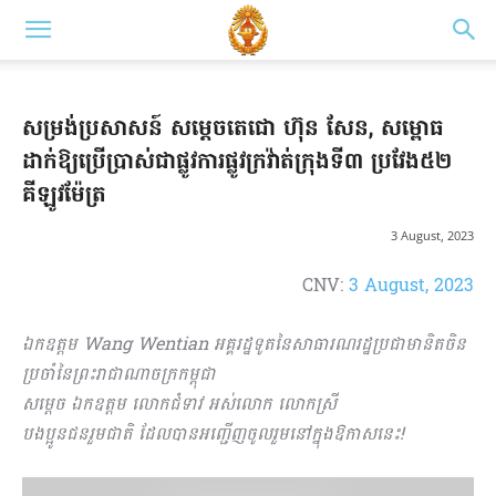
សម្រង់ប្រសាសន៍ សម្តេចតេជោ ហ៊ុន សែន, សម្ពោធ
ដាក់ឱ្យប្រើប្រាស់ជាផ្លូវការផ្លូវក្រវ៉ាត់ក្រុងទី៣ ប្រវែង៥២
គីឡូវម៉ែត្រ
3 August, 2023
CNV:
3 August, 2023
ឯកឧត្ដម Wang Wentian អគ្គរដ្ឋទូតនៃសាធារណរដ្ឋប្រជាមានិតចិន
ប្រចាំនៃព្រះរាជាណាចក្រកម្ពុជា
សម្ដេច ឯកឧត្ដម លោកជំទាវ អស់លោក លោកស្រី
បងប្អូនជនរួមជាតិ ដែលបានអញ្ជើញចូលរួមនៅក្នុងឱកាសនេះ!