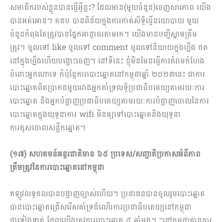
សមាជិករបស់ខ្លួនបានធ្វើអ្វីខ្លះ? ដែលមាន(មួយចំនួន)ចេញសារភាព យើង
បានអត់អោន។ គជប បានពិន័យក្នុងការកាត់សិទ្ធិធ្វើនយោបាយ មួយ
ចំនួនកំពុងតែត្រូវបានផ្នែកអាជ្ញាធរតាមរក។ យើងមានបញ្ជីស្នាមត្រឹម
ត្រូវ។ ចូលទៅ like ចូលទៅ comment ចូលទៅនិយាយក្នុងហ្នឹង ថត
នៅក្នុងហ្នឹងហើយបង្ហោះចេញ។ នៅទីនេះ ខ្ញុំមិនមែនធ្វើការគំរាមកំហែង
ចំពោះអ្នកណាទេ ក៏ប៉ុន្តែការបោះឆ្នោតនៅកម្ពុជាឆ្នាំ ២០២៣នេះ ជាការ
បោះឆ្នោតពិតប្រាកដមួយរវាងអ្នកគាំទ្រលទ្ធិប្រជាធិបតេយ្យតាមរយៈការ
បោះឆ្នោត និងអ្នកបំផ្លាញប្រជាធិបតេយ្យតាមរយៈការបំផ្លាញចោលនៃការ
បោះឆ្នោតក្នុងយុទ្ធនាការ wifi មិនឲ្យទៅបោះឆ្នោតនិងយុទ្ធនា
ការគូសចោលសន្លឹកឆ្នោត។
(១៧) សហគមន៍អន្តរជាតិមាន ៦៥ ប្រទេស/សញ្ជាតិប្រកាសអំពីភាព
ត្រឹមត្រូវនៃការបោះឆ្នោតនៅកម្ពុជា
ឥឡូវលទ្ធផលបានបង្ហាញច្បាស់ហើយ។ ប្រជាជនបានចូលរួមបោះឆ្នោត
បានបោះឆ្នោតជ្រើសរើសគាំទ្រដំ​ណើរការប្រជាធិបតេយ្យនៅកម្ពុជា
ជាទៀងទាត់ ដែលយើងត្រូវការបោះឆ្នោត ៥ ឆ្នាំម្តង។ “នៅកម្ពុជាគ្មានការ