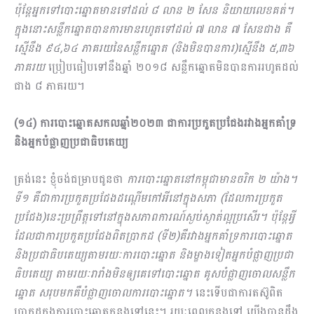
ប៉ុន្តែអ្នកទៅបោះឆ្នោតមានទៅដល់ ៨ លាន ២ សែន និយាយលេខគត់។
ក្នុងនោះសន្លឹកឆ្នោតបានការមានរហូតទៅដល់ ៧ លាន ៧ សែនជាង គឺ
ស្មើនឹង ៩៤,៦៤ ភាគរយនៃសន្លឹកឆ្នោត (និងមិនបានការ)ស្មើនឹង ៥,៣៦
ភាគរយ
​ប្រៀបធៀបទៅនឹងឆ្នាំ ២០១៨ សន្លឹកឆ្នោតមិនបានការរហូតដល់
ជាង ៨ ភាគរយ។
(១៤) ការបោះឆ្នោតសកលឆ្នាំ២០២៣ ជាការប្រកួតប្រជែងរវាងអ្នកគាំទ្រ
និងអ្នកបំផ្លាញប្រជាធិបតេយ្យ
ត្រង់នេះ ខ្ញុំចង់ជម្រាបជូនថា
ការបោះឆ្នោតនៅកម្ពុជាមានចរិក ២ យ៉ាង។
ទី១ គឺជាការប្រកួតប្រជែងដណ្តើមកៅអីនៅក្នុងសភា (ដែលការប្រកួត
ប្រជែង)នេះប្រព្រឹត្តទៅនៅក្នុងសភាពការណ៍ស្ងប់ស្ងាត់ល្អប្រសើរ។ ប៉ុន្តែអ្វី
ដែលជាការប្រកួតប្រជែងពិតប្រាកដ (ទី២)គឺរវាងអ្នកគាំទ្រការបោះឆ្នោត
និងប្រជាធិបតេយ្យតាមរយៈការបោះឆ្នោត និងម្ខាងទៀតអ្នកបំផ្លាញប្រជា
ធិបតេយ្យ តាមរយៈរារាំងមិនឲ្យគេទៅបោះឆ្នោត គូសបំផ្លាញចោលសន្លឹក
ឆ្នោត សរុបមកគឺបំផ្លាញចោលការបោះឆ្នោត។
នេះទើបជាការតស៊ូពិត
ប្រាកដក្នុងការបោះឆ្នោតកន្លងទៅនេះ។ រយៈពេលកន្លងទៅ យើងបានដឹង