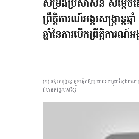
សម្រង់ប្រសាសន៍ សម្តេចតេ
ព្រឹត្តិការណ៍អង្គរសង្ក្រ
ឆ្នាំនៃការបើកព្រឹត្តិការណ៍អង្គ
(១) អង្គរសង្រ្កាន្ត ផ្ដួចផ្ដើមឱ្យប្រជាជនកម្ពុជាស្វែ
ដ៏មានតម្លៃរបស់ខ្មែរ