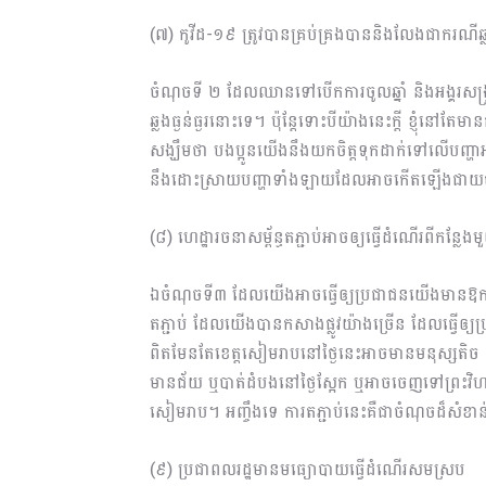
(៧) កូវីដ-១៩ ត្រូវបានគ្រប់គ្រងបាននិងលែងជាករណីឆ្លងធ
ចំណុចទី ២ ដែលឈានទៅបើកការចូលឆ្នាំ និងអង្គរសង្រ
ឆ្លងធ្ងន់ធ្ងរនោះទេ។ ប៉ុន្តែទោះបីយ៉ាងនេះក្ដី ខ្ញុំនៅតែ
សង្ឃឹមថា បងប្អូនយើងនឹងយកចិត្តទុកដាក់ទៅលើបញ្ហាអ
នឹងដោះស្រាយបញ្ហាទាំងឡាយដែលអាចកើតឡើងជាយ
(៨) ហេដ្ឋារចនាសម្ព័ន្ធតភ្ជាប់អាចឲ្យធ្វើដំណើរពីកន្ល
ឯចំណុចទី៣ ដែលយើងអាចធ្វើឲ្យប្រជាជនយើងមានឱកាសដើរលេ
តភ្ជាប់​ ដែលយើងបានកសាងផ្លូវយ៉ាងច្រើន ដែលធ្វើឲ្
ពិតមែនតែខេត្តសៀមរាបនៅថ្ងៃនេះអាចមានមនុស្សតិច ក៏
មានជ័យ ឬបាត់ដំបងនៅថ្ងៃស្អែក ឬអាចចេញទៅព្រះវិហ
សៀមរាប។ អញ្ចឹងទេ ការតភ្ជាប់នេះគឺជាចំ​ណុចដ៏សំខាន់
(៩) ប្រជាពលរដ្ឋមានមធ្យោបាយធ្វើដំណើរសមស្រប