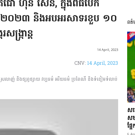
ជោ ហ៊ុន សែន, ក្នុងពិធីបើក
ាន្តឆ្នាំ ២០២៣ និងអបអរសាទរខួប ១០
ពត៌
I
រសង្ក្រាន្ត
14 April, 2023
CNV:
14 April, 2023
អង្គ
ងយល់ ស្រលាញ់ និងផ្សព្វផ្សាយ វប្បធម៌ អរិយធម៌ ប្រពៃណី និងទំនៀមទំលាប់
ភាព​
សម្
សមត
ផ្អ
6 Au