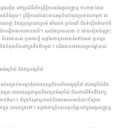
ីម្ដងទៀត នៅក្នុងពិធីបើកព្រឹត្តិការណ៍អង្គរសង្រ្កាន្ត ២០២៣ ដែល
វប្បធម៌ដ៏ធំមួយ។ ព្រឹត្តិការណ៍នោះមានអត្ថន័យបំផុសប្រជាជនកម្ពុជា ជា
រលាញ់ និងផ្សព្វផ្សាយវប្បធម៌ អរិយធម៌ ប្រពៃណី និងទំនៀមទំលាប់ដ៏
ាតិ និងបង្កើតមោទនភាពជាតិ។ សល់តែប្រមាណជា ៨ ម៉ោងទៀតប៉ុណ្ណោះ
គឺទេវតាចាស់ ឬទេវតាថ្មី សុទ្ធតែជាកូនទេវតាតែទាំងអស់ គ្មានពូជ
ំពុងកើតនៅក្នុងទឹកដីកម្ពុជា។ យើងមានទេវតាសម្រាប់ឆ្នាំចាស់
ធម៌អរូបីយ៍ និងវប្បធម៌រូបីយ៍
ិការណ៍សម្រាប់ការជួបជុំរវាងមនុស្សនិងបេតិកភណ្ឌរូបីយ៍ រវាងអរូបីយ៍និង
ន្លែងមួយ រវាងមនុស្សជាមួយនឹងវប្បធម៌អរូបីយ៍ និងនៅលើទឹកដីនៃវប្ប
មកកាន់ទីនេះ។ ដំបូងក៏សូមស្វាគមន៍និងអបអរសាទរចំពោះកីឡាករ
 ពេលកន្លងទៅ។ ទម្រង់ជាច្រើនបានជួបជុំគ្នានៅក្នុងអង្គរសង្រ្កាន្ត