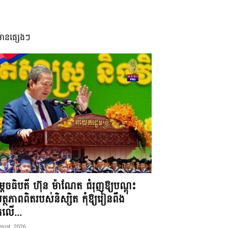
មានផ្សេងៗ
តេចធិបតី ហ៊ុន ម៉ាណែត ជំរុញឱ្យបណ្តុះ
្ថភាពពិតរបស់និស្សិត កុំឱ្យរៀនពឹង
ែកលើ...
gust, 2026