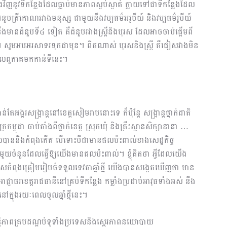
ើងវិញនូវទីកន្លែងដែលធ្លាប់មានភាពស្ងប់ស្ងាត់ ក្លាយទៅជាទីកន្លែងដែល
បត្រីកោណរវាងមនុស្ស ជាមួយនឹងវប្បធម៌អរូបីយ៍ និងវប្បធម៌រូបីយ៍
ានជំនួបទី៤ ទៀត គឺជំនួបរវាងស្ដ្រីនិងបុរស ដែលអាចចាប់ផ្ដើមពី
យ។ សូមអបអរសាទរទុកជាមុន។ ពិតណាស់ បុរសនិងស្ដ្រី គឺជៀសវាងមិន
ដែលពួកគេមកកាន់ទីនេះ។
តែអង្គរសង្រ្កាន្តនៅខេត្តសៀមរាបនោះទេ ក៏ប៉ុន្តែ សង្ក្រាន្តថ្នាក់ជាតិ
្ពុជា ចាប់តាំងពីថ្នាក់ខេត្ត ស្រុកឃុំ និងគ្រឹះស្ថានសិក្សានានា …
លបាននិងកំពុងកើត បើទោះបីជាមានផលប៉ះពាល់ខាងសេដ្ឋកិច្ច
ួយចំនួនដែលធ្វើឱ្យយើងមានផលប៉ះពាល់។ ខ្ញុំគិតថា អ្វីដែលយើង
រទេសកំពុងត្រៀមរៀបចំទទួលទេវតាឆ្នាំថ្មី យើងបានសង្កេតឃើញថា មាន
ាជ្ញាធរខេត្តរាជធានីនៅគ្រប់ទីកន្លែង កម្លាំងប្រដាប់អាវុធទាំងអស់ នឹង
នៅក្នុងរយៈពេលចូលឆ្នាំថ្មីនេះ។
សន្តិភាពគ្របដណ្តប់ទូទាំងប្រទេសនិងស្ថេរភាពនយោបាយ