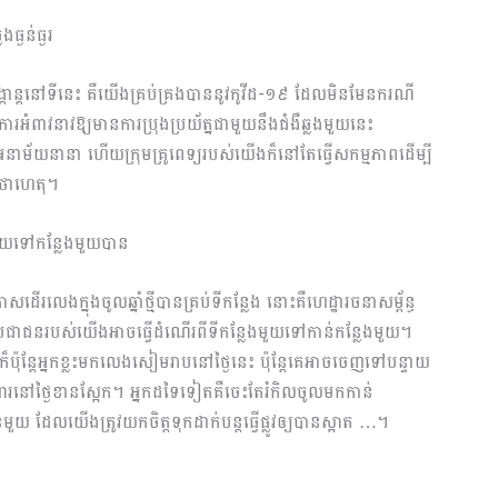
្ងន់ធ្ងរ
្កាន្តនៅទីនេះ គឺយើងគ្រប់គ្រងបាននូវកូវីដ-១៩ ដែលមិនមែនករណី
មានការអំពាវនាវឱ្យមានការប្រុងប្រយ័ត្នជាមួយនឹងជំងឺឆ្លងមួយនេះ
នាម័យនានា ហើយក្រុមគ្រូពេទ្យរបស់យើងក៏នៅតែធ្វើសកម្មភាពដើម្បី
ថាហេតុ។
ែងមួយទៅកន្លែងមួយបាន
ងក្នុងចូលឆ្នាំថ្មីបានគ្រប់ទីកន្លែង នោះគឺហេដ្ឋារចនាសម្ព័ន្ធ
យប្រជាជនរបស់យើងអាចធ្វើដំណើរពីទីកន្លែងមួយទៅកាន់កន្លែងមួយ។
ប៉ុន្តែអ្នកខ្លះមកលេងសៀមរាបនៅថ្ងៃនេះ ប៉ុន្តែគេអាចចេញទៅបន្ទាយ
ារនៅថ្ងៃខានស្អែក។ អ្នកដទៃទៀតគឺចេះតែរំកិលចូលមកកាន់
មួយ ដែលយើងត្រូវយកចិត្តទុកដាក់បន្តធ្វើផ្លូវឲ្យបានស្អាត …។