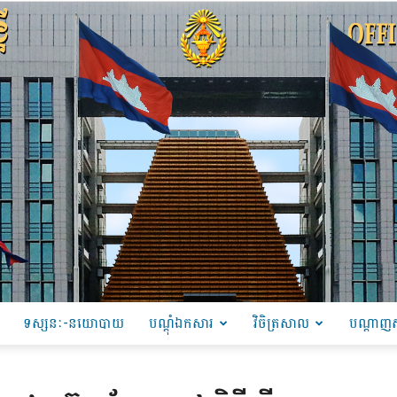
ទស្សនៈ-នយោបាយ
បណ្ដុំឯកសារ
វិចិត្រសាល
បណ្តាញស
PRU