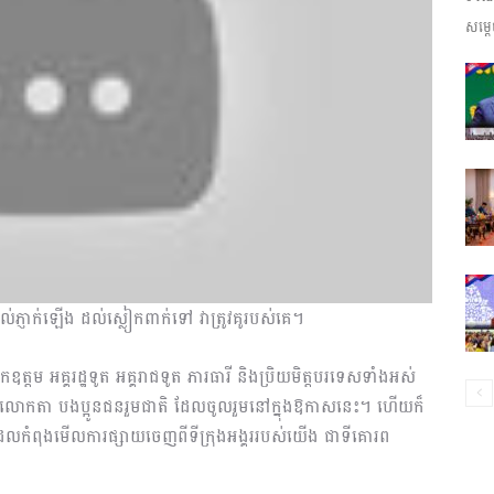
សម្តេ
ព័ត៌មាន​
និង
ល់ភ្ញាក់ឡើង ដល់ស្លៀកពាក់ទៅ វាត្រូវគូរបស់គេ។
ប្រតិកម្ម
ម អគ្គរដ្ឋទូត អគ្គរាជទូត ភារធារី និងប្រិយមិត្តបរទេសទាំងអស់
តា បងប្អូនជនរួមជាតិ ដែលចូលរួមនៅក្នុងឱកាសនេះ។ ហើយក៏
ាតិ ដែលកំពុងមើលការផ្សាយចេញពីទីក្រុងអង្គររបស់យើង ជាទីគោរព
រហ័ស