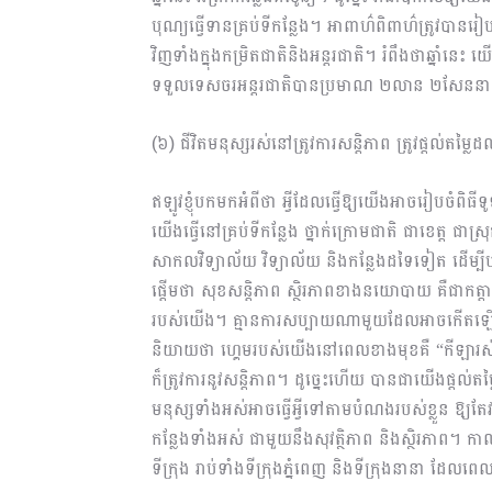
បុណ្យធ្វើទានគ្រប់ទីកន្លែង។ អាពាហ៌ពិពាហ៌ត្រូវប
វិញទាំងក្នុងកម្រិតជាតិនិងអន្តរជាតិ។ រំពឹងថាឆ្ន
ទទួលទេសចរអន្តរជាតិបានប្រមាណ ២លាន ២សែននា
(៦) ជីវិតមនុស្សរស់នៅត្រូវការសន្តិភាព ត្រូវផ្តល់តម្លៃដ
ឥឡូវខ្ញុំបកមកអំពីថា អ្វីដែលធ្វើឱ្យយើងអាចរៀបចំពិធីទូ
យើងធ្វើនៅគ្រប់ទីកន្លែង ថ្នាក់ក្រោមជាតិ ជាខេត្ត ជាស
សាកលវិទ្យាល័យ វិទ្យាល័យ និងកន្លែងដទៃទៀត ដើម្បីបម្
ផ្ដើមថា សុខសន្ដិភាព ស្ថិរភាពខាងនយោបាយ គឺជាកត្
របស់យើង។ គ្មានការសប្បាយណាមួយដែលអាចកើតឡើងនៅក
និយាយថា ហ្គេមរបស់យើងនៅពេលខាងមុខគឺ “កីឡារស់នៅក
ក៏ត្រូវការនូវសន្ដិភាព។ ដូច្នេះហើយ បានជាយើងផ្ដល់
មនុស្សទាំងអស់អាចធ្វើអ្វីទៅតាមបំណងរបស់ខ្លួន ឱ្យតែ
កន្លែងទាំងអស់ ជាមួយនឹងសុវត្ថិភាព និងស្ថិរភាព។ កាល
ទីក្រុង រាប់ទាំងទីក្រុងភ្នំពេញ និងទីក្រុងនានា ដែលព