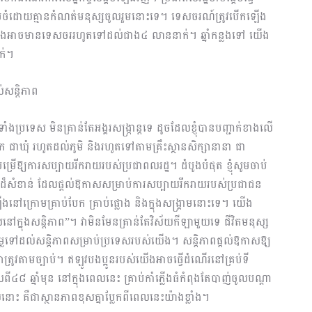
ានរៀបចំដោយគ្មានកំណត់មនុស្សចូលរួមនោះទេ។ ទេសចរណ៍ត្រូវបើកឡើង
ាំនេះ យើងអាចមានទេសចររហូតទៅដល់ជាង៤ លាននាក់។ ឆ្នាំកន្លងទៅ យើង
ក់។
ល់សន្តិភាព
ទាំងប្រទេស មិនគ្រាន់តែអង្គរសង្រ្កាន្តទេ ដូចដែលខ្ញុំបានបញ្ជាក់ខាងលើ
្រុក ជាឃុំ រហូតដល់ភូមិ និងរហូតទៅតាមគ្រឹះស្ថានសិក្សានានា ជា
រើឱ្យការសប្បាយរីករាយរបស់ប្រជាពលរដ្ឋ​។ ដំបូងបំផុត ខ្ញុំសូមចាប់
តាដ៏សំខាន់ ដែលផ្ដល់ឱកាសសម្រាប់ការសប្បាយរីករាយរបស់ប្រជាជន
្រោមគ្រាប់បែក គ្រាប់ផ្លោង និងក្នុងសង្រ្គាមនោះទេ។ យើង
្នុងសន្ដិភាព”។ វាមិនមែនគ្រាន់តែវិស័យកីឡាមួយទេ ជីវិតមនុស្ស
តម្លៃទៅដល់សន្ដិភាពសម្រាប់ប្រទេសរបស់យើង។ សន្ដិភាពផ្ដល់ឱកាសឱ្យ
វាត្រូវតាមច្បាប់។ ឥឡូវបងប្អូនរបស់យើងអាចធ្វើដំណើរនៅគ្រប់ទី
ពី៤៨ ឆ្នាំមុន នៅក្នុងពេលនេះ គ្រាប់កាំភ្លើងធំកំពុងតែបាញ់ចូលបណ្ដា
េលនោះ គឺជាស្ថានភាពខុសគ្នាប្លែកពីពេលនេះយ៉ាងខ្លាំង។