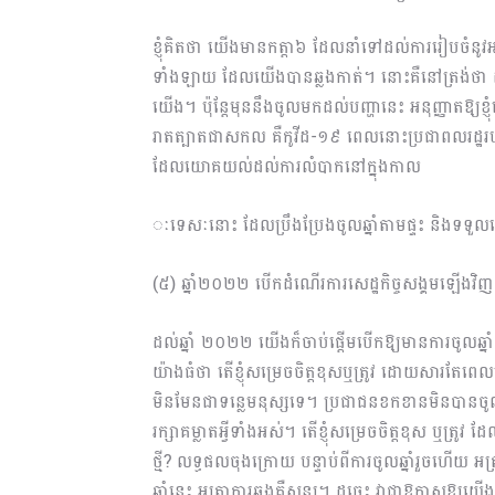
ខ្ញុំគិតថា យើងមានកត្តា៦ ដែលនាំទៅដល់ការរៀបចំនូវអង្គរ
ទាំងឡាយ ដែលយើងបានឆ្លងកាត់។ នោះគឺនៅត្រង់ថា ដំ
យើង។ ប៉ុន្តែមុននឹងចូលមកដល់បញ្ហានេះ អនុញ្ញាតឱ្យខ្ញ
រាតត្បាតជាសកល​ គឺកូវីដ-១៩ ពេលនោះប្រជាពលរដ្ឋរប
ដែលយោគយល់ដល់ការលំ​បាកនៅក្នុងកាល
ៈទេសៈនោះ ដែលប្រឹងប្រែងចូលឆ្នាំតាមផ្ទះ និងទទួលទ
(៥) ឆ្នាំ២០២២ បើកដំណើរការសេដ្ឋកិច្ចសង្គមឡើងវិ
ដល់ឆ្នាំ ២០២២ យើងក៏ចាប់ផ្ដើមបើកឱ្យមានការចូលឆ្នាំ។ ខ
យ៉ាងធំថា តើខ្ញុំសម្រេចចិត្តខុសឬត្រូវ ដោយសារតែពេលប
មិនមែនជាទន្លេមនុស្សទេ។ ប្រជាជនខកខានមិនបានចូលឆ្
រក្សាគម្លាតអ្វីទាំងអស់។ តើខ្ញុំសម្រេចចិត្តខុស ឬត្រូវ ដែ
ថ្មី? លទ្ធផលចុងក្រោយ បន្ទាប់ពីការចូលឆ្នាំរួចហើយ អត
ឆ្នាំនេះ អត្រាការឆ្លងគឺសូន្យ។ ដូច្នេះ វាជាឱកាសឱ្យយ