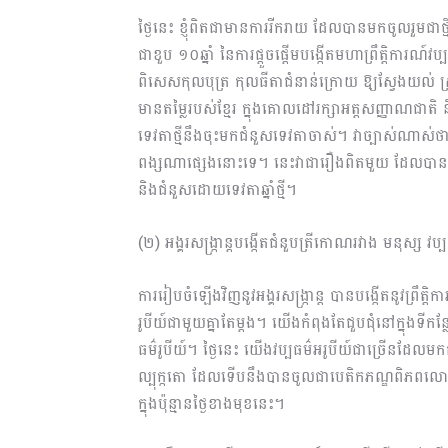
ថ្ងៃនេះ ខ្ញុំពិតជាមានការរីករាយ ដែលបានមកចូលរួមជាថ្ម
ជាខួប ១០ឆ្នាំ នៃការផ្ដួចផ្ដើមបង្កើតមហាព្រឹត្តិការណ៍
ពិសេសកុលបុត្រ កុលធីតាជំនាន់ក្រោយ ឱ្យស្វែងយល់ ស្
មានតម្លៃរបស់ខ្មែរ ក្នុងគោលដៅរក្សាអត្តសញ្ញាណជ
ទេវតាថ្មីនឹងចុះមកជំនួសទេវតាចាស់។ វាច្បាស់ណាស់ថា 
ពង្សណាផ្សេងនោះទេ។ នេះវាជារឿងពិតមួយ ដែលបាននិងក
និងជំនួសដោយទេវតាឆ្នាំថ្មី។
(២) អង្គរសង្រ្កាន្តបង្កើតជំនួបត្រីកោណរវាង មនុស្ស វប្ប
ការរៀបចំឡើងវិញនូវអង្គរសង្រ្កាន្ត បានបង្កើតនូវព្រឹត្ត
រូបីយ៍ជាមួយគ្នាតែម្ដង។ យើងកំពុងតែជួបជុំនៅក្នុងទីក
ធម៌រូបីយ៍។ ថ្ងៃនេះ យើងវប្បធម៌អរូបីយ៍ជាច្រើនដែល
ល្បុក្កតោ ដែលទើបនឹងបានចូលជាបេតិកភណ្ឌពិភពលោកក្នុង
ក្នុងប៉ុន្មានថ្ងៃខាងមុខនេះ។