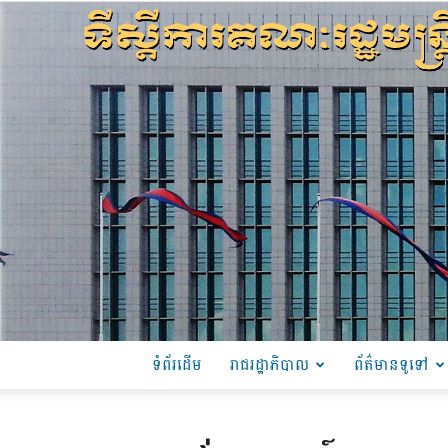
ទំព័រដើម
រាជរដ្ឋាភិបាល
ព័ត៌មានទូទៅ