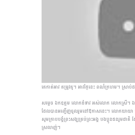
គេកាត់អាវ តម្រូវគូ។ អាវថ្ងៃនេះ ពណ៌ក្រហម។ ស្រាប់ដ
សម្ដេច ឯកឧត្តម លោកជំទាវ អស់លោក លោកស្រី។ ឯកឧត្ត
ដែលបានអញ្ជើញចូលរួមនៅឱកាសនេះ។ លោកយាយា លោក
សូមក្រាបបង្គំព្រះសង្ឃគ្រប់ព្រះអង្គ បងប្អូនជនរួមជ
ស្រលាញ់។