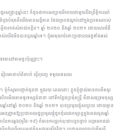
សង្រ្កាន្តឆ្នាំនេះ ក៏ដូចជាការសប្បាយរីករាយជា​មួយនឹងព្រឹត្តិការណ៍
បូងបំផុតគឺយើងមានសន្ដិភាព ដែលគ្របដណ្ដប់នៅក្នុង​ប្រទេសរបស់
ុំធ្វើការកត់សំ​គាល់បន្ដិច។ ឆ្នាំ ២០២០ និងឆ្នាំ ២០២១ ដោយសារជំងឺ
ស់យើងមិនបានចូលឆ្នាំទេ។ ខ្ញុំអរគុណចំពោះប្រជាពលរដ្ឋទាំងអស់
េវតានៅតាមផ្ទះប៉ុណ្ណោះ។
ញ រៀបអាពាហ៍ពិពាហ៍ ធ្វើបុណ្យ ទទួលទេសចរ
្ញុំក៏សូមបញ្ជាក់ជូនថា ក្នុងរយៈពេលនោះ ខ្លួនខ្ញុំផ្ទាល់មានការគិតគូរ
ើកមើលតាមទូរទស្សន៍នានា នៅទីកន្លែងប្រគុំតន្រ្ដី គឺជាសមុទ្រមនុស្ស
នាំនៅឆ្នាំ ២០២០ និងឆ្នាំ ២០២១ បានប្រមូលផ្ដុំសប្បាយ ដោយគ្មាន
លអនុញ្ញាតឱ្យប្រជាពលរដ្ឋប្រមូលផ្ដុំជួបជុំលេងកម្សាន្តក្នុងពេលចូលឆ្នាំ
្រានៃការឆ្លង(កូវីដ-១៩) ក៏មានការធ្លាក់ចុះជាបន្តបន្ទាប់ រហូតមកដល់
ើងបើកដំណើរការសេដ្ឋកិច្ចសង្គមឡើងវិញ។ ប្រជាពលរដ្ឋចាប់ផ្តើមធ្វើ