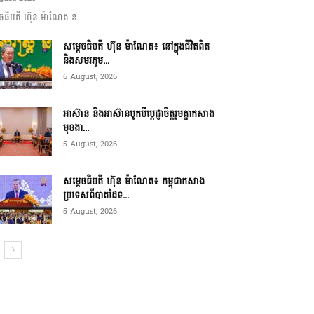
ចធិបតី ហ៊ុន ម៉ាណែត ន...
សម្តេចធិបតី ហ៊ុន ម៉ាណែត៖ នៅក្នុងជីវិតពិត
និងសមរភូម...
6 August, 2026
អាស៊ាន និងអាស៊ានបូកបីប្តេជ្ញាចិត្តរួមគ្នាកសាង
មុខងា...
5 August, 2026
សម្ដេចធិបតី ហ៊ុន ម៉ាណែត៖ កម្ពុជាកសាង
ប្រទេសពីបាតដៃទ...
5 August, 2026