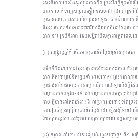
នោះគឺជាការបង្កើតនូវស្ថានភាពដ៏ល្អប្រសើរធ្វើឱ្យរស់ឡ
មានការទាក់ទាញសម្រាប់ភ្ញៀវទេសចរផងដែរ។ ក្រៅពីជំនួ
ប្រធានសហភាពសហព័ន្ធយុវជនកម្ពុជា បាននិយាយថានឹងម
ទីនេះ ក្លាយទៅជាអនាគតភរិយានិងស្វាមីនៅថ្ងៃក្រោ
បានទេ។ ក្រមុំកំលោះតែងសម្លឹងមើលគ្នានៅក្នុងពេល
(៣) សង្រ្កាន្តឆ្នាំថ្មី កើតមានគ្រប់ទីកន្លែងទូទាំងប្រទេស
យើងក៏មិនភ្លេចថាឆ្នាំនេះ បានបង្កើតនូវស្ថានភាព មិនគ្រាន់
បានកើតនៅគ្រប់ទីកន្លែងទាំងអស់នៅក្នុងព្រះរាជាណាចក្រកម
ប្រជាជនពិតជាមានការសប្បាយរីករាយជាមួយនឹងអ្វីដែ
បណ្ដាលមកពីកូវីដ-១៩ និងបណ្ដាលមកពីកត្តាខាងក្រៅម
អាចធ្វើបាននៅក្នុងឆ្នាំនេះ​ ដែលប្រជាជននៅទូទាំងប្
ការរៀបចំប្រុងប្រៀបគ្រប់ទីកន្លែង ដែលខ្ញុំសង្ឃឹមទៅលើអ
ថែរក្សាសន្ដិសុខ សុវត្ថិភាពសម្រាប់ប្រជាពលរដ្ឋសប្បាយ
(៤) កត្តា៦ នាំទៅដល់ការរៀបចំអង្គរសង្រ្កាន្ត៖ ទី១ 