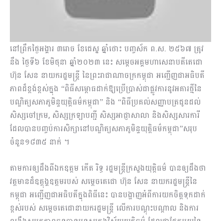
នៅព្រឹកថ្ងៃអង្គារ ៣រោច ខែជេស្ឋ ឆ្នាំថោះ បញ្ចស័ក ព.ស. ២៥៦៧ ត្រូវ
នឹង ថ្ងៃទី៦ ខែមិថុនា ឆ្នាំ២០២៣ នេះ សម្តេចអគ្គមហាសេនាបតីតេជោ
ហ៊ុន សែន នាយករដ្ឋមន្ត្រី នៃព្រះរាជាណាចក្រកម្ពុជា អញ្ជើញជាអធិបតី
ភាពដ៏ខ្ពង់ខ្ពស់ក្នុង “ពិធីសម្ពោធដាក់ឱ្យប្រើប្រាស់ជាផ្លូវការនូវអគារថ្មីនៃ
បណ្ឌិត្យសភាភូមិន្ទយុត្តិធម៌កម្ពុជា” និង “ពិធីប្រគល់សញ្ញាបត្រជូនដល់
សិស្សចៅក្រម, សិស្សក្រឡាបញ្ជី សិស្សអាជ្ញាសាលា និងសិស្សសារការី
ដែលបានបញ្ចប់ការសិក្សានៅបណ្ឌិត្យសភាភូមិន្ទយុត្តិធម៌កម្ពុជា”សរុប
ចំនួន១៨៣៥ នាក់ ។
តាមការឲ្យដឹងពីឯកឧត្តម កើត រិទ្ធ រដ្ឋមន្ត្រីក្រសួងយុត្តិធម៌ បានឲ្យដឹងថា
វត្តមានដ៏ឧត្តុង្គឧត្តមរបស់ សម្តេចតេជោ ហ៊ុន សែន នាយករដ្ឋមន្ត្រីនៃ
កម្ពុជា អញ្ជើញជាអធិបតីក្នុងពិធីនេះ បានបង្ហាញអំពីការយកចិត្តទុកដាក់
ខ្ពស់របស់ សម្តេចតេជោនាយករដ្ឋមន្ត្រី លើការបណ្តុះបណ្តាល និងការ