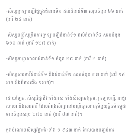
-សិស្សក្រឡាបញ្ជីផ្ទៃក្នុងជំនាន់ទី១ ដល់ជំនាន់ទី៣ សរុបចំនួន ៦៦ នាក់
(នារី ២៤ នាក់)
-សិស្សមន្ត្រីសុក្រឹតការក្រឡាបញ្ជីជំនាន់ទី១ ដល់ជំនាន់ទី៨ សរុបចំនួន
៦១៦ នាក់ (នារី ១២៧ នាក់)
-សិស្សអាជ្ញាសាលាជំនាន់ទី១ ចំនួន ២៨ នាក់ (នារី ២ នាក់)
-សិស្សសារការីជំនាន់ទី១ និងជំនាន់ទី២ សរុបចំនួន ៣៧ នាក់ (នារី ១៤
នាក់ និងពិការជើង ១នាក់)។
ដោយឡែក, សិស្សវិជ្ជាជីវៈទាំងអស់ ទាំងសិស្សចៅក្រម, ក្រឡាបញ្ជី, អាជ្ញា
សាលា និងសារការី ដែលកំពុងសិក្សានៅបណ្ឌិត្យសភាភូមិន្ទយុត្តិធម៌កម្ពុជា
មានចំនួនសរុប ២៧០ នាក់ (នារី ៨៧ នាក់)។
ក្នុងចំណោមសិស្សវិជ្ជាជីវៈទាំង ១ ៩៤៣ នាក់ ដែលបានបញ្ចប់ការ