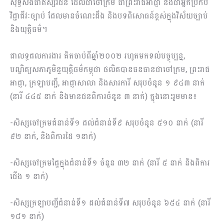
សុទ្ធសឹងជាឥស្សរជន ដែលជាចៅក្រម ជាព្រះរាជអាជ្ញា និងជាអ្នកប្រកប
វិជ្ជាជីវៈច្បាប់ ដែលមានចំណេះដឹង និងបទពិសោធន៍ខ្ពស់ក្នុងវិស័យច្បាប់
និងយុត្តិធម៌។
ជាលទ្ធផលការងារ គិតចាប់ពីឆ្នាំ២០០២ រហូតមកទល់បច្ចុប្បន្ន,
បណ្ឌិត្យសភាភូមិន្ទយុត្តិធម៌កម្ពុជា ផលិតបានធនធានជាចៅក្រម, ព្រះរាជ
អាជ្ញា, ក្រឡាបញ្ជី, អាជ្ញាសាលា និងសារការី សរុបចំនួន ១ ៩៤៣ នាក់
(នារី ៤៤៥ នាក់ និងមានជនពិការចំនួន ៣ នាក់) ក្នុងនោះរួមមាន៖
-សិស្សចៅក្រមជំនាន់ទី១ ដល់ជំនាន់ទី៩ សរុបចំនួន ៥១០ នាក់ (នារី
៩២ នាក់, និងពិការដៃ ១នាក់)
-សិស្សចៅក្រមផ្ទៃក្នុងជំនាន់ទី១ ចំនួន ៣២ នាក់ (នារី ៥ នាក់ និងពិការ
ជើង ១ នាក់)
-សិស្សក្រឡាបញ្ជីជំនាន់ទី១ ដល់ជំនាន់ទី៧ សរុបចំនួន ៦៥៤ នាក់ (នារី
១៨១ នាក់)