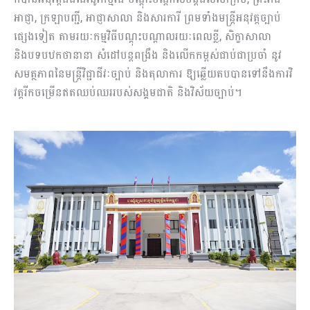
អាជ្ញា, ក្រឡាបញ្ជី, អាជ្ញាសាលា និងសារការី ព្រមទាំងមន្ត្រីអនុវត្តច្បាប់
ផ្សេងទៀត តាមរយៈកម្មវិធីបណ្តុះបណ្តាលរយៈពេលខ្លី, សិក្ខាសាលា
និងបទបឋកថានានា សំដៅបន្តពង្រឹង និងលើកកម្ពស់ជាប់ជាប្រចាំ នូវ
សមត្ថភាពនៃមន្រ្តីវិជ្ជាជីវៈច្បាប់ និងតុលាការ ឱ្យឆ្លើយតបបានទៅនឹងការវិ
វត្តរីកចម្រើនឥតឈប់ឈររបស់សង្គមជាតិ និងវិស័យច្បាប់។