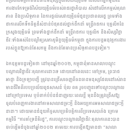
ពង្រឹងសមត្ថភាពធនធានមនុស្សក្នុងវិស័យយុត្តិធម៌ ដែលជាផ្នែកមួយនៃ
ការងារកែទម្រង់វិស័យយុត្តិធម៌របស់រាជរដ្ឋាភិបាល សំដៅលើកកម្ពស់គុណ
ភាព និងប្រសិទ្ធភាព នៃការផ្តល់សេវាយុត្តិធម៌ជូនប្រជាពលរដ្ឋ ព្រមទាំង
ជាការលើកទឹកចិត្តដ៏សំខាន់បំផុតដល់ថ្នាក់ដឹកនាំ មន្ត្រីរាជការ បុគ្គលិកនៃ
ក្រសួងយុត្តិធម៌ ព្រមទាំងថ្នាក់ដឹកនាំ មន្ត្រីរាជការ បុគ្គលិក និងសិស្សវិជ្ជា
ជីវៈទាំងអស់នៃបណ្ឌិត្យសភាភូមិន្ទយុត្តិធម៌កម្ពុជា ក្នុងការបន្តអនុវត្តការងារ
របស់ខ្លួនឱ្យកាន់តែសកម្ម និងកាន់តែមានប្រសិទ្ធភាពបន្តទៀត។
ឯកឧត្តមបន្តទៀតថា នៅមុនឆ្នាំ២០០២, កម្ពុជាពុំមានសាលាបណ្តុះ
បណ្តាលវិជ្ជាជីវៈតុលាការនោះទេ ដោយនៅពេលនេះ ចៅក្រម, ព្រះរាជ
អាជ្ញា និងក្រឡាបញ្ជី ត្រូវបានជ្រើសចេញពីធនធានមនុស្សដែលនៅរស់រាន
មានជីវិតពីរបបប្រល័យពូជសាសន៍ ប៉ុល ពត រួចបញ្ជូនទៅបណ្តុះបណ្តាល
នៅក្រៅប្រទេស ឬបំពាក់បំប៉នជំនាញរយៈពេលខ្លី មុននឹងត្រូវជ្រើសឱ្យ
ចូលបំពេញការងារនៅតាមសាលាជម្រះក្តី និងអយ្យការអមសាលាជម្រះក្តី
នានា។​ ដោយមានជំនួយកិច្ចសហប្រតិបត្តិការពីប្រទេសបារាំង ក្រោម
កម្មវិធី “ការគាំទ្រនីតិរដ្ឋ”, ការបណ្តុះបណ្តាលវិជ្ជាជីវៈតុលាការនេះបាន
ចាប់ផ្តើមដំបូងនៅឆ្នាំ២០០២ តាមរយៈការបង្កើតឱ្យមានជា “សាលា