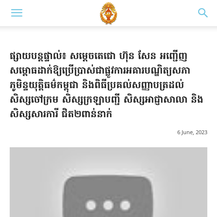
ផ្សាយបន្តផ្ទាល់៖ សម្ដេចតេជោ ហ៊ុន សែន អញ្ជើញ
សម្ពោធដាក់ឱ្យប្រើប្រាស់ជាផ្លូវការអគារបណ្ឌិត្យសភា
ភូមិន្ទយុត្តិធម៌កម្ពុជា និងពិធីប្រគល់សញ្ញាបត្រដល់
សិស្សចៅក្រម សិស្សក្រឡាបញ្ជី សិស្សអាជ្ញាសាលា និង
សិស្សសារការី ជិត២ពាន់នាក់
6 June, 2023