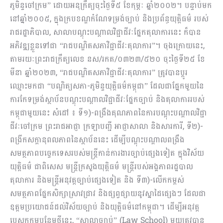
ភូមិន្ទចៅក្រម” ដោយអនុក្រឹត្យចុះថ្ងៃទី៥ ខែកុម្ភៈ ឆ្នាំ២០០២។ បន្ទាប់មក
នៅឆ្នាំ២០០៥, ក្នុងក្របខណ្ឌកំណែទម្រង់ច្បាប់ និងប្រព័ន្ធយុត្តិធម៌ របស់
រាជរដ្ឋាភិបាល, សាលាបណ្តុះបណ្តាលវិជ្ជាជីវៈផ្នែកតុលាការនេះ ក៏បាន
អភិវឌ្ឍខ្លួនទៅជា “រាជបណ្ឌិតសភាវិជ្ជាជីវៈតុលាការ”។ ចុងក្រោយនេះ,
តាមរយៈព្រះរាជក្រឹត្យលេខ នស/រកត/០៣២៣/៥២០ ចុះថ្ងៃទី២៥ ខែ
មីនា ឆ្នាំ២០២៣, “រាជបណ្ឌិតសភាវិជ្ជាជីវៈតុលាការ” ត្រូវបានប្តូរ
ឈ្មោះមកជា “បណ្ឌិត្យសភា-ភូមិន្ទយុត្តិធម៌កម្ពុជា” ដែលជាផ្នែកមួយនៃ
ការកែទម្រង់ស្ថាប័នបណ្តុះបណ្តាលវិជ្ជាជីវៈផ្នែកច្បាប់ និងតុលាការរបស់
កម្ពុជាមួយនេះ សំដៅ ៖ ទី១)-ពង្រឹងគុណភាពនៃការបណ្តុះបណ្តាលវិជ្ជា
ជីវៈចៅក្រម ព្រះរាជអាជ្ញា ក្រឡាបញ្ជី អាជ្ញាសាលា និងសារការី, ទី២)-
ពង្រីកសក្តានុពលភាពនៃស្ថាប័ននេះ ដើម្បីបណ្តុះបណ្តាលពង្រឹង
សមត្ថភាពបច្ចេកទេសរបស់មន្ត្រីកាន់ការងារច្បាប់ផ្សេងទៀត ក្នុងវិស័យ
យុត្តិធម៌ ជាពិសេស មន្ត្រីក្រសួងយុត្តិធម៌ មន្ត្រីរបស់អង្គភាពរដ្ឋបាល
តុលាការ និងមន្ត្រីអនុវត្តច្បាប់ផ្សេងទៀត និង ទី៣)-លើកកម្ពស់
សមត្ថភាពផ្នែកសិក្សាស្រាវជ្រាវ និងផ្សព្វផ្សាយនូវស្នាដៃផ្សេងៗ ដែលជា
ឧត្តមប្រយោជន៍ដល់វិស័យច្បាប់ និងយុត្តិធម៌នៅកម្ពុជា។ ដើម្បីអនុវត្ត
បេសកកម្មបន្ថែមថ្មីនេះ, “សាលាច្បាប់” (Law School) មួយត្រូវបាន