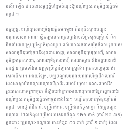
បង្កើតឡើង ជារចនាសម្ព័ន្ធថ្មីបន្ថែមចំណុះឱ្យបណ្ឌិត្យសភាភូមិន្ទយុត្តិធម៌
កម្ពុជា។
បច្ចុប្បន្ន, បណ្ឌិត្យសភាភូមិន្ទយុត្តិធម៌កម្ពុជា គឺជាគ្រឹះស្ថានបណ្តុះ
បណ្តាលសាធារណៈ ស្ថិតក្រោមការគ្រប់គ្រងរបស់ក្រសួងយុត្តិធម៌ និង
ដឹកនាំដោយក្រុមប្រឹក្សាភិបាលមួយ ហើយមានរចនាសម្ព័ន្ធចំណុះ រួមមាន៖
សាលាភូមិន្ទចៅក្រមនិងព្រះរាជអាជ្ញា, សាលាភូមិន្ទក្រឡាបញ្ជី, សាលា
ភូមិន្ទអាជ្ញាសាលា, សាលាភូមិន្ទសារការី, សាលាច្បាប់ និងអគ្គលេខាធិ
ការដ្ឋាន ព្រមទាំងមានក្រុមប្រឹក្សាវិទ្យាសាស្ត្រនិងគរុកោសល្យមួយ ជា
សេនាធិការ។ ដោយឡែក, មជ្ឈមណ្ឌលបណ្តុះបណ្តាលវិជ្ជាជីវៈមេធាវី
ដែលជាស្ថាប័នបណ្តុះបណ្តាលវិជ្ជាជីវៈមេធាវី ក្រោម គណៈមេធាវីនៃ
ព្រះរាជាណាចក្រកម្ពុជា ក៏ស្ថិតនៅក្រោមអាណាព្យាបាលផ្នែករដ្ឋបាលនៃ
បណ្ឌិត្យសភាភូមិន្ទយុត្តិធម៌កម្ពុជាផងដែរ។ បណ្ឌិត្យសភាភូមិន្ទយុត្តិធម៌
កម្ពុជា មានថ្នាក់ដឹកនាំ, មន្ត្រីរាជការ, មន្ត្រីជាប់កិច្ចសន្យា និងគ្រូបណ្តុះ
បណ្តាល ដែលកំពុងបម្រើការងារសរុបចំនួន ១២១ នាក់ (នារី ២៦ នាក់)
ក្នុងនោះ គ្រូបណ្តុះ-បណ្តាល មានចំនួន ៥០ នាក់ (នារី ៩ នាក់) ដែល