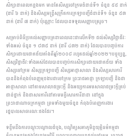
សិក្សានាពេលកន្លងមក មានតែសិស្សចៅក្រមជំនាន់ទី១ ចំនួន ៥៥ នាក់
(នារី ៦ នាក់) និងសិស្សមន្ត្រីសុក្រឹតការក្រឡាបញ្ជីជំនាន់ទី១ ចំនួន ៥៣
នាក់ (នារី ៧ នាក់) ប៉ុណ្ណោះ ដែលបានទទួលសញ្ញាបត្ររួច។
សម្រាប់ពិធីប្រគល់សញ្ញាបត្រនាពេលនេះជាលើកទី២ ដល់សិស្សវិជ្ជាជីវៈ
ទាំងអស់ ចំនួន ១ ៨៣៥ នាក់ (នារី ៤៣២ នាក់) ដែលបានបញ្ចប់ការ
សិក្សាដោយជោគជ័យតាំងពីឆ្នាំ២០០៨ រហូតដល់ឆ្នាំ២០២២។បច្ចុប្បន្ន,
សិស្សវិជ្ជាជីវៈទាំងអស់ដែលបានបញ្ចប់ការសិក្សាដោយជោគជ័យ ទាំង
សិស្សចៅក្រម សិស្សក្រឡាបញ្ជី សិស្សអាជ្ញាសាលា និងសិស្សសារការី
បាននិងកំពុងបំពេញមុខងារជាចៅក្រម ព្រះរាជអាជ្ញា ក្រឡាបញ្ជី និងជា
អាជ្ញាសាលា នៅតាមសាលាជម្រះក្តី និងអយ្យការអមសាលាជម្រះក្តីគ្រប់
ជាន់ថ្នាក់ និងជាសារការីនៅតាមមន្ទីរសារការីនានា នៅក្នុង
ព្រះរាជាណាចក្រកម្ពុជា ព្រមទាំងមួយចំនួន កំពុងបំពេញការងារ
រដ្ឋបាលសាធារណៈផងដែរ។
ទន្ទឹមនឹងការបណ្តុះបណ្តាលដំបូង, បណ្ឌិត្យសភាភូមិន្ទយុត្តិធម៌កម្ពុជា
ក៏បានអនុវត្តផងដែរនូវកម្មវិធី បណ្តុះបណ្តាលបន្តដល់ចៅក្រម, ព្រះរាជ