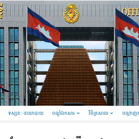
ទស្សនៈ-នយោបាយ
បណ្ដុំឯកសារ
វិចិត្រសាល
បណ្តាញស
PRU