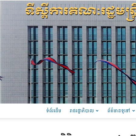
ទំព័រដើម
រាជរដ្ឋាភិបាល
ព័ត៌មានទូទៅ