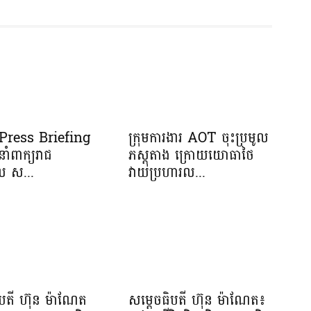
រ Press Briefing
ក្រុមការងារ AOT ចុះប្រមូល
នាំពាក្យរាជ
ភស្តុតាង ក្រោយយោធាថៃ
ាល ស...
វាយប្រហារល...
ិបតី ហ៊ុន ម៉ាណែត
សម្តេចធិបតី ហ៊ុន ម៉ាណែត៖