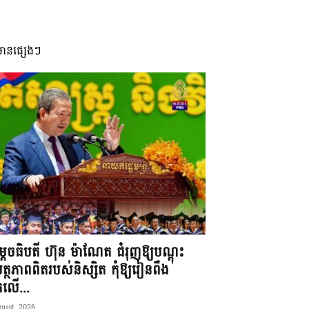
មានផ្សេងៗ
តេចធិបតី ហ៊ុន ម៉ាណែត ជំរុញឱ្យបណ្តុះ
្ថភាពពិតរបស់និស្សិត កុំឱ្យរៀនពឹង
ែកលើ...
gust, 2026