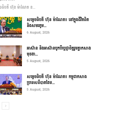
ចធិបតី ហ៊ុន ម៉ាណែត ន...
សម្តេចធិបតី ហ៊ុន ម៉ាណែត៖ នៅក្នុងជីវិតពិត
និងសមរភូម...
6 August, 2026
អាស៊ាន និងអាស៊ានបូកបីប្តេជ្ញាចិត្តរួមគ្នាកសាង
មុខងា...
5 August, 2026
សម្ដេចធិបតី ហ៊ុន ម៉ាណែត៖ កម្ពុជាកសាង
ប្រទេសពីបាតដៃទ...
5 August, 2026