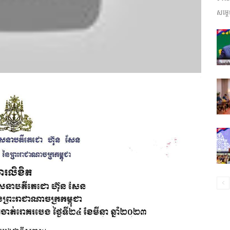
សម្តេ
ព័ត៌មាន​
និង
ប្រតិកម្ម
រហ័ស