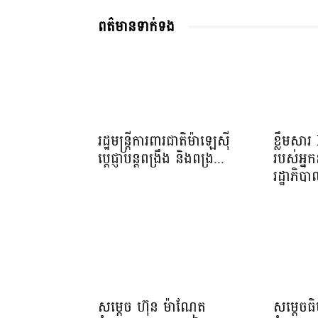
ពត៌មានទាក់ទង
រដ្ឋមន្ត្រីការពារជាតិម៉ាឡេស៊ី
ខ្លឹមសា
ប្ដេជ្ញាបន្តពង្រឹង និងពង្រ...
របស់អ្នក
រដ្ឋាភិប
សម្តេច ហ៊ុន ម៉ាណែត
សម្តេចធ