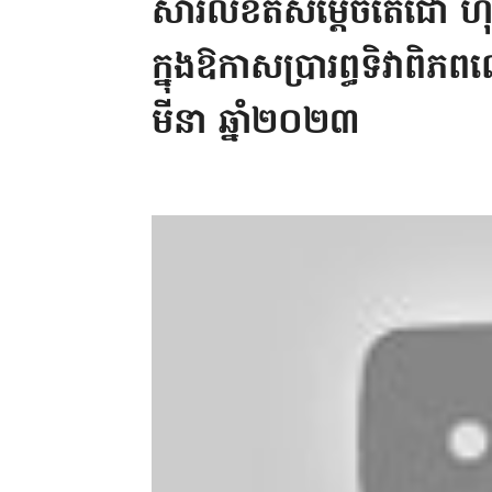
សារលិខិតសម្តេចតេជោ ហ៊ុន 
ក្នុងឱកាសប្រារព្ធទិវាពិ
មីនា ឆ្នាំ២០២៣