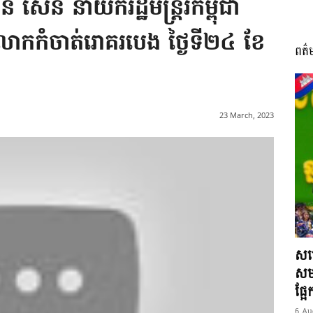
សែន នាយករដ្ឋមន្រ្តីរកម្ពុជា
ភពលោកកំចាត់រោគរបេង ថ្ងៃទី២៤ ខែ
ពត៌
I
23 March, 2023
អង្គ
ភាព​
សម្
សមត
ផ្អ
6 Au