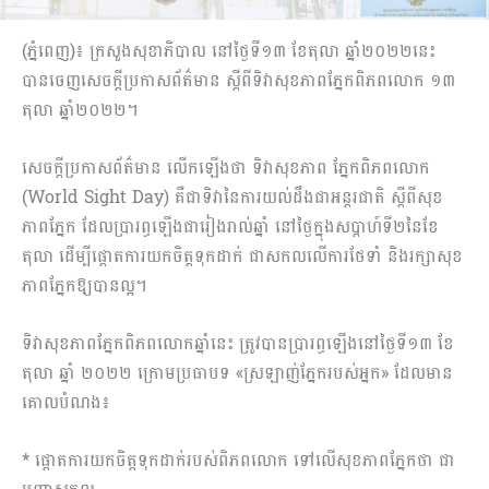
(ភ្នំពេញ)៖ ក្រសួងសុខាភិបាល នៅថ្ងៃទី១៣ ខែតុលា ឆ្នាំ២០២២នេះ
បានចេញសេចក្តីប្រកាសព័ត៌មាន ស្តីពីទិវាសុខភាពភ្នែកពិភពលោក ១៣
តុលា ឆ្នាំ២០២២។
សេចក្តីប្រកាសព័ត៌មាន លើកឡើងថា ទិវាសុខភាព ភ្នែកពិភពលោក
(World Sight Day) គឺជាទិវានៃការយល់ដឹងជាអន្តរជាតិ ស្តីពីសុខ
ភាពភ្នែក ដែលប្រារព្ធឡើងជារៀងរាល់ឆ្នាំ នៅថ្ងៃក្នុងសប្តាហ៍ទី២នៃខែ
តុលា ដើម្បីផ្តោតការយកចិត្តទុកដាក់ ជាសកលលើការថែទាំ និងរក្សាសុខ
ភាពភ្នែកឱ្យបានល្អ។
ទិវាសុខភាពភ្នែកពិភពលោកឆ្នាំនេះ ត្រូវបានប្រារព្ធឡើងនៅថ្ងៃទី១៣ ខែ
តុលា ឆ្នាំ ២០២២ ក្រោមប្រធាបទ «ស្រឡាញ់ភ្នែករបស់អ្នក» ដែលមាន
គោលបំណង៖
* ផ្តោតការយកចិត្តទុកដាក់របស់ពិភពលោក ទៅលើសុខភាពភ្នែកថា ជា