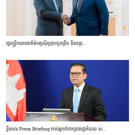
រដ្ឋមន្ត្រីការពារជាតិម៉ាឡេស៊ីប្ដេជ្ញាបន្តពង្រឹង និងពង្រ...
ខ្លឹមសារ Press Briefing របស់អ្នកនាំពាក្យរាជរដ្ឋាភិបាល ស...