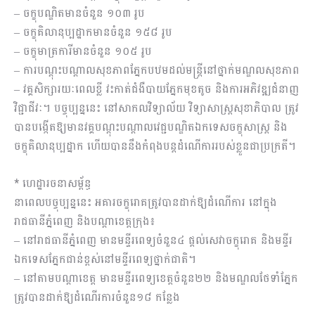
– ចក្ខុបណ្ឌិតមានចំនួន ១០៣ រូប
– ចក្ខុគិលានុប្បដ្ឋាកមានចំនួន ១៥៨ រូប
– ចក្ខុមាត្រការីមានចំនួន ១០៥ រូប
– ការបណ្តុះបណ្តាលសុខភាពភ្នែកបឋមដល់មន្ត្រីនៅថ្នាក់មណ្ឌលសុខភាព
– វគ្គសិក្សារយៈពេលខ្លី វះកាត់ជំងឺបាយភ្នែកមុខតូច និងការអភិវឌ្ឍជំនាញ
វិជ្ជាជីវៈ។ បច្ចុប្បន្ននេះ នៅសាកលវិទ្យាល័យ វិទ្យាសាស្ត្រសុខាភិបាល ត្រូវ
បានបង្កើតឱ្យមានវគ្គបណ្តុះបណ្តាលវេជ្ជបណ្ឌិតឯកទេសចក្ខុសាស្ត្រ និង
ចក្ខុគិលានុប្បដ្នាក ហើយបាននឹងកំពុងបន្តដំណើការរបស់ខ្លួនជាប្រក្រតី។
* ហេដ្ឋារចនាសម្ព័ន្ធ
នាពេលបច្ចុប្បន្ននេះ អគារចក្ខុរោគត្រូវបានដាក់ឱ្យដំណើការ នៅក្នុង
រាជធានីភ្នំពេញ និងបណ្តាខេត្តក្រុង៖
– នៅរាជធានីភ្នំពេញ មានមន្ទីរពេទ្យចំនួន៤ ផ្តល់សេវាចក្ខុរោគ និងមន្ទីរ
ឯកទេសភ្នែកជាន់ខ្ពស់នៅមន្ទីរពេទ្យថ្នាក់ជាតិ។
– នៅតាមបណ្តាខេត្ត មានមន្ទីរពេទ្យខេត្តចំនួន២២ និងមណ្ឌលថែទាំភ្នែក
ត្រូវបានដាក់ឱ្យដំណើរការចំនួន១៨ កន្លែង