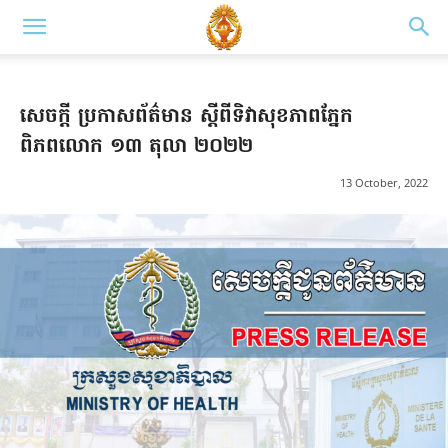
សេចក្តី ប្រកាសព័ត៌មាន ស្តីពីទិវាសុខភាពភ្នែក
ពិភពលោក ១៣ តុលា ២០២២
13 October, 2022