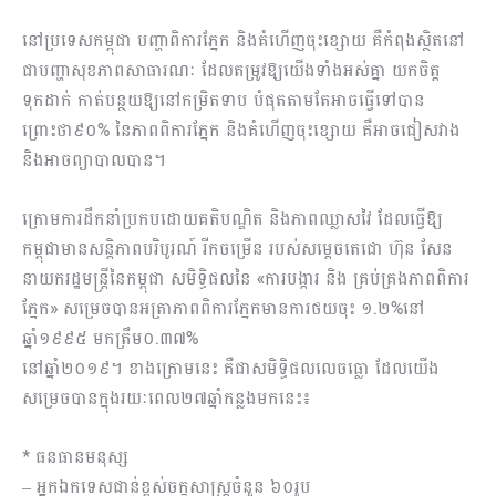
នៅប្រទេសកម្ពុជា បញ្ហាពិការភ្នែក និងគំហើញចុះខ្សោយ គឺកំពុងស្ថិតនៅ
ជាបញ្ហាសុខភាពសាធារណៈ ដែលតម្រូវឱ្យយើងទាំងអស់គ្នា យកចិត្ត
ទុកដាក់ កាត់បន្ថយឱ្យនៅកម្រិតទាប បំផុតតាមតែអាចធ្វើទៅបាន
ព្រោះថា៩០% នៃភាពពិការភ្នែក និងគំហើញចុះខ្សោយ គឺអាចជៀសវាង
និងអាចព្យាបាលបាន។
ក្រោមការដឹកនាំប្រកបដោយគតិបណ្ឌិត និងភាពឈ្លាសវៃ ដែលធ្វើឱ្យ
កម្ពុជាមានសន្តិភាពបរិបូរណ៍ រីកចម្រើន របស់សម្តេចតេជោ ហ៊ុន សែន
នាយករដ្ឋមន្ត្រីនៃកម្ពុជា សមិទ្ធិផលនៃ «ការបង្ការ និង គ្រប់គ្រងភាពពិការ
ភ្នែក» សម្រេចបានអត្រាភាពពិការភ្នែកមានការថយចុះ ១.២%នៅ
ឆ្នាំ១៩៩៥ មកត្រឹម០.៣៧%
នៅឆ្នាំ២០១៩។ ខាងក្រោមនេះ គឺជាសមិទ្ធិផលលេចធ្លោ ដែលយើង
សម្រេចបានក្នុងរយៈពេល២៧ឆ្នាំកន្លងមកនេះ៖
* ធនធានមនុស្ស
– អ្នកឯកទេសជាន់ខ្ពស់ចក្ខុសាស្ត្រចំនួន ៦០រូប