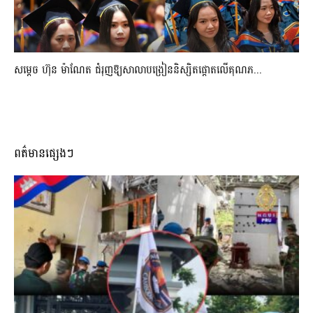
សម្តេច ហ៊ុន ម៉ាណែត ជំរុញឱ្យសាលាបង្រៀននិស្សិតផ្តោតលើគុណភ...
ពត៌មានផ្សេងៗ