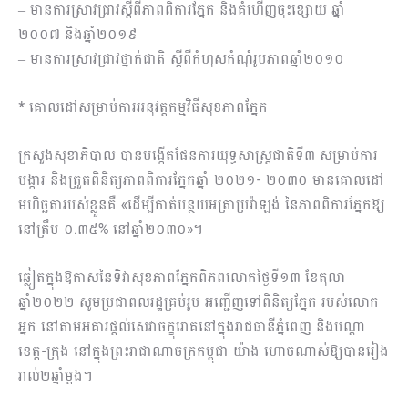
– មានការស្រាវជ្រាវស្តីពីភាពពិការភ្នែក និងគំហើញចុះខ្សោយ ឆ្នាំ
២០០៧ និងឆ្នាំ២០១៩
– មានការស្រាវជ្រាវថ្នាក់ជាតិ ស្តីពីកំហុសកំណុំរូបភាពឆ្នាំ២០១០
* គោលដៅសម្រាប់ការអនុវត្តកម្មវិធីសុខភាពភ្នែក
ក្រសួងសុខាភិបាល បានបង្កើតផែនការយុទ្ធសាស្ត្រជាតិទី៣ សម្រាប់ការ
បង្ការ និងត្រួតពិនិត្យភាពពិការភ្នែកឆ្នាំ ២០២១- ២០៣០ មានគោលដៅ
មហិច្ឆតារបស់ខ្លួនគឺ «ដើម្បីកាត់បន្ថយអត្រាប្រវ៉ាឡង់ នៃភាពពិការភ្នែកឱ្យ
នៅត្រឹម ០.៣៥% នៅឆ្នាំ២០៣០»។
ឆ្លៀតក្នុងឱកាសនៃទិវាសុខភាពភ្នែកពិភពលោកថ្ងៃទី១៣ ខែតុលា
ឆ្នាំ២០២២ សូមប្រជាពលរដ្ឋគ្រប់រូប អញ្ជើញទៅពិនិត្យភ្នែក របស់លោក
អ្នក នៅតាមអគារផ្តល់សេវាចក្ខុរោគនៅក្នុងរាជធានីភ្នំពេញ និងបណ្តា
ខេត្ត-ក្រុង នៅក្នុងព្រះរាជាណាចក្រកម្ពុជា យ៉ាង ហោចណាស់ឱ្យបានរៀង
រាល់២ឆ្នាំម្តង។