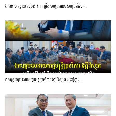
ឯកឧត្តម ស្វាយ ស៊ីថា៖ ការពង្រឹងសមត្ថភាពរបស់មន្ត្រីព័ត៌មា...
ឯកឧត្តមឧបនាយករដ្ឋមន្រ្តីប្រចាំការ វង្សី វិស្សុត អញ្ជើញដ...