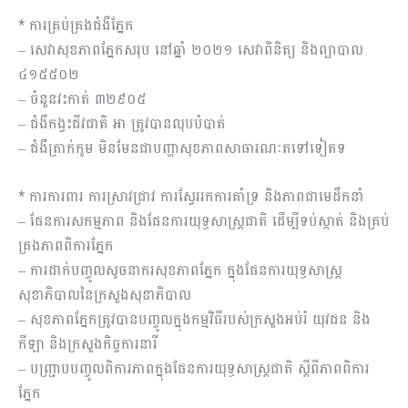
* ការគ្រប់គ្រងជំងឺភ្នែក
– សេវាសុខភាពភ្នែកសរុប នៅឆ្នាំ ២០២១ សេវាពិនិត្យ និងព្យាបាល
៤១៥៥០២
– ចំនួនវះកាត់ ៣២៩០៥
– ជំងឺកង្វះជីវជាតិ អា ត្រូវបានលុបបំបាត់
– ជំងឺត្រាក់កូម មិនមែនជាបញ្ហាសុខភាពសាធារណៈតទៅទៀតទ
* ការការពារ ការស្រាវជ្រាវ ការស្វែររកការគាំទ្រ និងភាពជាមេដឹកនាំ
– ផែនការសកម្មភាព និងផែនការយុទ្ធសាស្ត្រជាតិ ដើម្បីទប់ស្កាត់ និងគ្រប់
គ្រងភាពពិការភ្នែក
– ការដាក់បញ្ចូលសូចនាករសុខភាពភ្នែក ក្នុងផែនការយុទ្ធសាស្ត្រ
សុខាភិបាលនៃក្រសួងសុខាភិបាល
– សុខភាពភ្នែកត្រូវបានបញ្ចូលក្នុងកម្មវិធីរបស់ក្រសួងអប់រំ យុវជន និង
កីឡា និងក្រសួងកិច្ចការនារី
– បញ្ជ្រាបបញ្ចូលពិការភាពក្នុងផែនការយុទ្ធសាស្ត្រជាតិ ស្តីពីភាពពិការ
ភ្នែក