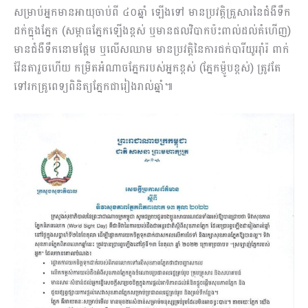
សម្រាប់អ្នកមានអាយុចាប់ពី ៤០ឆ្នាំ ឡើងទៅ មានប្រវត្តិគ្រួសារនៃជំងឺទឹក
ដក់ក្នុងភ្នែក (សម្ពាធភ្នែកឡើងខ្ពស់ ឬមានផលវិបាកប៉ះពាល់ដល់គំហើញ)
មានជំងឺទឹកនោមផ្អែម ឬលើសឈាម មានប្រវត្តិនៃការជក់បារីយូររ៉ាំរ៉ ពាក់
វ៉ែនតារួចហើយ កម្រិតអំណាចភ្នែករបស់អ្នកខ្ពស់ (ភ្នែកម៉្ញូបខ្ពស់) ត្រូវតែ
ទៅរកគ្រូពេទ្យពិនិត្យភ្នែកជារៀងរាល់ឆ្នាំ៕