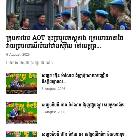
ក្រុមការងារ AOT ចុះប្រមូលភស្តុតាង ក្រោយយោធាថៃ
វាយប្រហារលើលំនៅឋានស៊ីវិល នៅខេត្តព្រ...
6 August, 2026
យោងតាមការបង្ហោះផ្សាយរបស់ក...
សម្តេច ហ៊ុន ម៉ាណែត ជំរុញឱ្យសាលាបង្រៀន
និស្សិតផ្តោតល...
6 August, 2026
សម្តេចធិបតី ហ៊ុន ម៉ាណែត ជំរុញឱ្យបណ្តុះសមត្ថភាពពិតរ...
6 August, 2026
សម្តេចធិបតី ហ៊ុន ម៉ាណែត៖ នៅក្នុងជីវិតពិត និងសមរភូម...