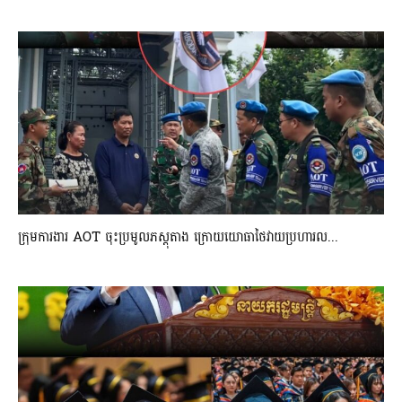
ក្រុមការងារ AOT ចុះប្រមូលភស្តុតាង ក្រោយយោធាថៃវាយប្រហារល...