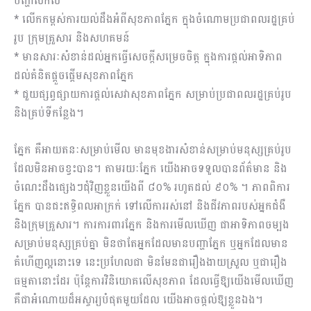
បញ្ហាសកល
* លើកកម្ពស់ការយល់ដឹងអំពីសុខភាពភ្នែក ក្នុងចំណោមប្រជាពលរដ្ឋគ្រប់
រូប ក្រុមគ្រួសារ និងសហគមន៍
* មានសារៈសំខាន់ដល់អ្នកធ្វើសេចក្តីសម្រេចចិត្ត ក្នុងការផ្តល់អាទិភាព
ដល់គំនិតផ្ដួចផ្ដើមសុខភាពភ្នែក
* ជួយផ្សព្វផ្សាយការផ្តល់សេវាសុខភាពភ្នែក សម្រាប់ប្រជាពលរដ្ឋគ្រប់រូប
និងគ្រប់ទីកន្លែង។
ភ្នែក គឺអាយតនៈសម្រាប់មើល មានមុខងារសំខាន់សម្រាប់មនុស្សគ្រប់រូប
ដែលមិនអាចខ្វះបាន។ តាមរយៈភ្នែក យើងអាចទទួលបានព័ត៌មាន និង
ចំណេះដឹងផ្សេងៗជុំវិញខ្លួនយើងពី ៨០% រហូតដល់ ៩០% ។ ភាពពិការ
ភ្នែក បានជះឥទ្ធិពលអាក្រក់ ទៅលើការរស់នៅ និងជីវភាពរបស់អ្នកជំងឺ
និងក្រុមគ្រួសារ។ ការការពារភ្នែក និងការមើលឃើញ ជាអាទិភាពចម្បង
សម្រាប់មនុស្សគ្រប់គ្នា មិនថាតែអ្នកដែលមានបញ្ហាភ្នែក ឬអ្នកដែលមាន
គំហើញល្អនោះទេ នេះប្រហែលជា មិនមែនជារឿងងាយស្រួល ឬជារឿង
ធម្មតានោះដែរ ប៉ុន្តែការវិនិយោគលើសុខភាព ដែលធ្វើឱ្យយើងមើលឃើញ
គឺជាអំណោយដ៏អស្ចារ្យបំផុតមួយដែល យើងអាចផ្តល់ឱ្យខ្លួនឯង។