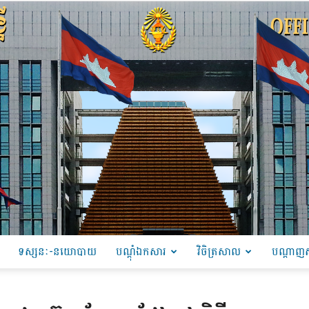
ទស្សនៈ-នយោបាយ
បណ្ដុំឯកសារ
វិចិត្រសាល
បណ្តាញស
PRU