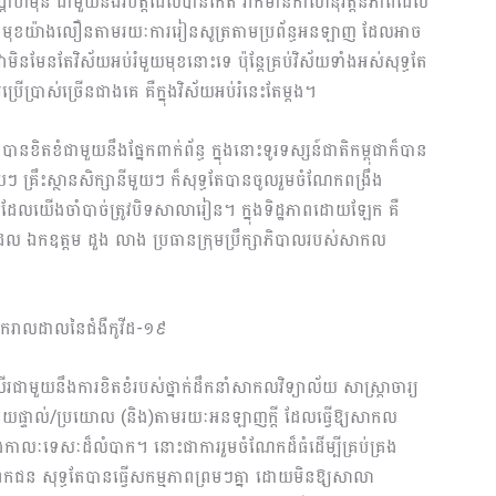
្ដាហ៍មុន ជាមួយនឹងវិបត្ដិដែលបានកើត វាក៏មានកាលានុវត្ដន៍ភាពដែល​
ានទៅមុខយ៉ាងលឿនតាមរយៈការរៀនសូត្រតាម​ប្រព័ន្ធអនឡាញ ដែលអាច
ិនមែនតែវិស័យអប់រំ​មួយ​មុខនោះទេ ប៉ុន្ដែគ្រប់វិស័យទាំងអស់សុទ្ធតែ
ើប្រាស់​ច្រើនជាងគេ គឺក្នុងវិស័យអប់រំនេះតែម្ដង។
បានខិតខំជាមួយនឹងផ្នែកពាក់ព័ន្ធ ក្នុងនោះទូរទស្សន៍ជាតិកម្ពុជាក៏បាន
ៗ គ្រឹះស្ថានសិក្សានីមួយៗ ក៏សុទ្ធតែបានចូលរួមចំណែកពង្រឹង
នៅពេលដែលយើងចាំបាច់ត្រូវបិទសាលារៀន។ ក្នុងទិដ្ឋភាពដោយ​ឡែក គឺ​
ដែល ឯកឧត្តម ដួង លាង ប្រធានក្រុមប្រឹក្សាភិបាលរបស់​សាកល
្លងរីករាលដាលនៃជំងឺកូវីដ-១៩
រជាមួយនឹងការខិតខំរបស់ថ្នាក់ដឹកនាំសាកលវិទ្យាល័យ ​សាស្ដ្រាចារ្យ
លដោយផ្ទាល់/ប្រយោល (និង)តាមរយៈ​អនឡាញក្ដី ដែលធ្វើឱ្យសាកល
ងកាលៈទេសៈដ៏លំបាក។ ​នោះជាការរួមចំណែកដ៏ធំដើម្បីគ្រប់គ្រង
ឋ/ឯកជន សុទ្ធតែបានធ្វើសកម្មភាពព្រមៗគ្នា ដោយមិនឱ្យសាលា​