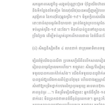
សកម្មភាពសេដ្ឋកិច្ច-សង្គមប៉ុណ្ណោះ()ទេ ប៉ុន្ដែយើងហ៊ានប
និងទីកន្លែងដទៃទៀត ដែល(យើង)បានអញ្ជើញភ្ញៀវ​បរទ
សុវត្ថិភាព នៃការ(មិន)ឆ្លងកូវីដ-១៩។ មិត្តភក្ដិរបស់
នោះជាចំណុចគួរតែ​និយាយថា គ្រាន់តែក្នុងក្របខណ្ឌនៃ​ស
ទប់​ស្កាត់កូវីដ-១៩ នេះដែរ។ មិនចាំបាច់ខ្លួនទៅព្យាបា
ប្រឹងប្រែង ដើម្បីទប់ស្កាត់នូវការរីករាលដាល នៃជំងឺនេះ
(៤) សិស្សនិស្សិតជិត ៤ លាននាក់ ជាក្រុមអាទិភាពទទួ
ម្សិលម្ង៉ៃយើងបានលឺថា ប្រទេសហ្វីលីពីនបើកសាលារៀ
រៀនបានយូរក្រែលមកហើយ។ ឥឡូវនេះ សិស្ស/និស្សិតប្រ
ទទួលបានការចាក់វ៉ាក់សាំង។ យើងក៏ទទួលបាននូវវ៉ាក់សាំ
បានផ្តល់ឱ្យយើងកាលពីប៉ុន្មានថ្ងៃមុន ហើយខាងអូស្ត្រា
សំដៅឱ្យកម្រិតថ្នាក់បឋមសិក្សាឬមេត្តយ្យ អាចមានឱក
ភាពធ្ងន់ធ្ងរ …។ គិតត្រឹមម្សិលមិញនេះ អ្នកជំងឺកូវី
នាក់នេះ មិនប្រាកដថាមានជំងឺធ្ងន់ធ្ងរពេកទេ។ អ្នកខ្លះក
សម្រាកព្យាបាលនៅតាមមន្ទីរពេទ្យ។ ឥឡូវនេះ អ្នកដែល