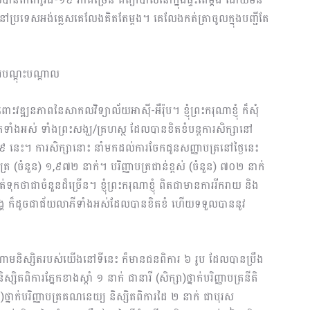
នៅប្រទេសអង់គ្លេសគេលែងគិតតែម្តង។ គេលែងកត់ត្រាចូលក្នុងបញ្ជីតែ
របណ្តុះបណ្តាល
ោះវឌ្ឍនភាពនៃសាកលវិទ្យាល័យអាស៊ី-អឺរ៉ុប។ ខ្ញុំព្រះករុណាខ្ញុំ ក៏សុំ
តទាំងអស់ ទាំងព្រះសង្ឃ/គ្រហស្ថ ដែលបានខិតខំបន្តការសិក្សានៅ
១៩ នេះ។ ការសិក្សានោះ នាំមកដល់ការចែកជូនសញ្ញាបត្រនៅថ្ងៃនេះ
ត្រ (ចំនួន) ១,៩៧២ នាក់។ បរិញ្ញាបត្រជាន់ខ្ពស់ (ចំនួន) ៧០២ នាក់
ទុកថាជាចំនួនដ៏ច្រើន។ ខ្ញុំព្រះករុណាខ្ញុំ ពិតជាមានការរីករាយ និង
អង្គ ក៏ដូចជាជ័យលាភីទាំងអស់ដែលបានខិតខំ ហើយទទួលបាននូវ
ំណោមនិស្សិតរបស់យើងនៅទីនេះ ក៏មានជនពិការ ៦ រូប ដែលបានប្រឹង
តពិការភ្នែកខាងស្តាំ ១ នាក់ ជានារី (សិក្សា)ថ្នាក់បរិញ្ញាបត្រនីតិ
សា)ថ្នាក់បរិញ្ញាបត្រគណនេយ្យ និស្សិតពិការដៃ ២ នាក់ ជាបុរស