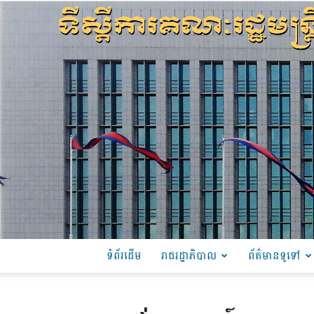
ទំព័រដើម
រាជរដ្ឋាភិបាល
ព័ត៌មានទូទៅ