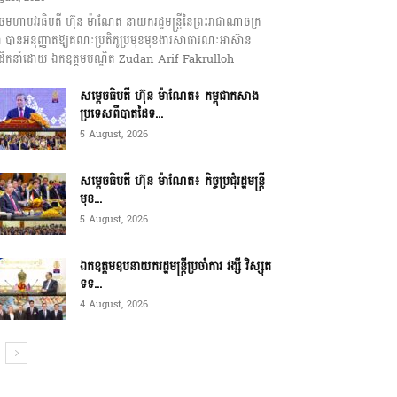
េចមហាបវរធិបតី ហ៊ុន ម៉ាណែត នាយករដ្ឋមន្ត្រីនៃព្រះរាជាណាចក្រ
ុជា បានអនុញ្ញាតឱ្យគណៈប្រតិភូប្រមុខមុខងារសាធារណៈអាស៊ាន
ឹកនាំដោយ ឯកឧត្តមបណ្ឌិត Zudan Arif Fakrulloh
សម្ដេចធិបតី ហ៊ុន ម៉ាណែត៖ កម្ពុជាកសាង
ប្រទេសពីបាតដៃទ...
5 August, 2026
សម្ដេចធិបតី ហ៊ុន ម៉ាណែត៖ កិច្ចប្រជុំរដ្ឋមន្ត្រី
មុខ...
5 August, 2026
ឯកឧត្តមឧបនាយករដ្ឋមន្ត្រីប្រចាំការ វង្សី វិស្សុត
ទទ...
4 August, 2026