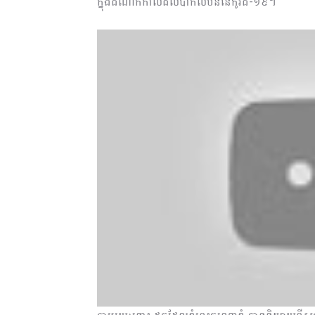
ក្នុងដំណាក់កាលដ៏លំបាកលំបិននៃកូវីដ-១៩។