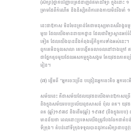
(សិក្សា)ថ្នាក់បរិញ្ញាបត្រជំនាញព័ត៌មានវិទ្យា ក្នុងន
ម្រាមដៃពីកំណើត និងនិស្សិតពិការរាងកាយមិនរឹងមាំ 
នេះជាឱកាស មិនមែនគ្រាន់តែជាមនុស្សមានសរីរាង្គធម្មត
មួយ ដែលយើងមាននាយកដ្ឋាន ដែលជាវិទ្យាស្ថានអប់រំពិ
ទៀត ដែលយើងបាននឹងកំពុងធ្វើកិច្ចការទាំងអស់នេះ។
ពួកគេមិនចូលសាលា គេបង្កើតចលាចលនៅខាងក្រៅ តាមរយ
ជាផ្នែកតូចមួយដែលអសកម្មក្នុងសង្គម តែយុវជនភាគច
រៀន។
(៧) ផ្តើមពី “អ្នកចេះច្រើន បង្រៀនអ្នកចេះតិច អ្ន
សម័យនេះ គឺជាសម័យដែលយុវជនយើងមានឱកាសច្រើនណា
និងក្នុងសម័យរបបប្រល័យពូជសាសន៍ ប៉ុល ពត។ យុវជនប
ពត (ឆ្នាំ)១៩៧៥ និងដើម(ឆ្នាំ) ១៩៧៩ (និងក្នុងរបប) ៣ 
មានន័យថា ពេលនោះប្រទេសយើងត្រូវបែងចែកជាតំបន់ពីរ
ទីក្រុង។ តំបន់នៅទីក្រុងទទួលបាននូវការសិក្សា​ជាបន្ត(