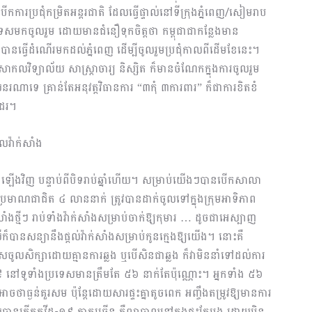
ើកការប្រជុំ​កម្រិត​អន្ដរជាតិ ដែលធ្វើផ្ទាល់នៅទីក្រុងភ្នំពេញ/សៀមរាប
េសមកចូលរួម ដោយមានជំនឿទុកចិត្តថា កម្ពុជាជាកន្លែងមាន
យើងបានធ្វើដំណើរមកដល់ភ្នំពេញ ដើម្បីចូលរួមប្រជុំកាលពីដើមខែនេះ។
ាកលវិទ្យាល័យ សាស្ដ្រាចារ្យ និស្សិត ក៏មានចំណែកក្នុងការចូលរួម​
លនរណាទេ គ្រាន់តែអនុវត្ដវិធានការ “៣កុំ ៣ការពារ” ក៏ជាការ​ខិតខំ
ដែរ។
លវ៉ាក់សាំង
នឡើងវិញ បន្ទាប់ពីបិទរាប់ឆ្នាំហើយ។ សម្រាប់យើងៗបានបើកសាលា
មាណជាជិត ៤ លាននាក់ ត្រូវ​បាន​ដាក់ចូលទៅក្នុងក្រុមអាទិភាព
ងថ្មីៗ រាប់ទាំងវ៉ាក់សាំងសម្រាប់ចាក់ឱ្យកុមារ … ដូចជាអេស្បាញ
លីក៏បានសន្យានឹងផ្តល់វ៉ាក់សាំងសម្រាប់កូនក្មេងឱ្យយើង។ នោះគឺ
ាសចូលសិក្សាដោយគ្មានការឆ្លង ឬបើសិនជាឆ្លង ក៏វាមិននាំទៅដល់ការ
ដ-១៩ នៅទូទាំងប្រទេសមានត្រឹមតែ ៥៦ នាក់តែប៉ុណ្ណោះ។ អ្នកទាំង ៥៦
៏អាចថាធ្ងន់គួរសម ប៉ុន្តែដោយសារផ្ទះគ្នាតូចពេក អញ្ចឹងតម្រូវឱ្យមានការ
បានកើតកូវីដ-១៩ ភាគច្រើន គឺព្យាបាលនៅក្នុងផ្ទះតែម្តង ដោយមិន