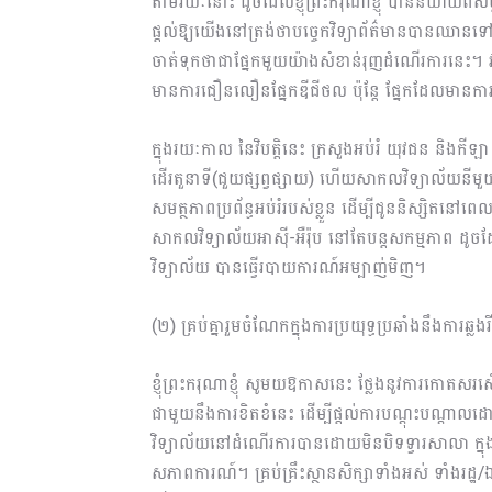
តាមរយៈនោះ ដូចដែលខ្ញុំព្រះករុណាខ្ញុំ បាននិយាយពីសប
ផ្ដល់ឱ្យយើងនៅត្រង់ថាបច្ចេកវិទ្យាព័ត៌មានបានឈ
ចាត់ទុកថាជាផ្នែកមួយយ៉ាងសំខាន់រុញដំណើរការនេះ។ វាម
មានការជឿនលឿនផ្នែកឌីជីថល ប៉ុន្ដែ ផ្នែកដែលមានការប្រ
ក្នុងរយៈកាល នៃវិបត្ដិនេះ ក្រសួងអប់រំ យុវជន និងកីឡា 
ដើរតួនាទី(ជួយផ្សព្វផ្សាយ) ហើយសាកលវិទ្យាល័យនីមួយ
សមត្ថភាពប្រព័ន្ធអប់រំរបស់ខ្លួន ដើម្បីជូននិស្សិត​​
សាកលវិទ្យាល័យអាស៊ី-អឺរ៉ុប នៅតែបន្ដសកម្មភាព ដូច
វិទ្យាល័យ បានធ្វើរបាយការណ៍អម្បាញ់មិញ។
(២) គ្រប់គ្នារួមចំណែកក្នុងការប្រយុទ្ធប្រឆាំងនឹងការឆ
ខ្ញុំព្រះករុណាខ្ញុំ សូមយឱកាសនេះ ថ្លែងនូវការកោតសរសើ
ជាមួយនឹងការខិតខំនេះ ដើម្បីផ្ដល់ការបណ្ដុះបណ្ដា
វិទ្យាល័យនៅដំណើរការបានដោយមិនបិទទ្វារសាលា ក្នុ
សភាពការណ៍។ គ្រប់គ្រឹះស្ថានសិក្សាទាំងអស់ ទាំងរដ្