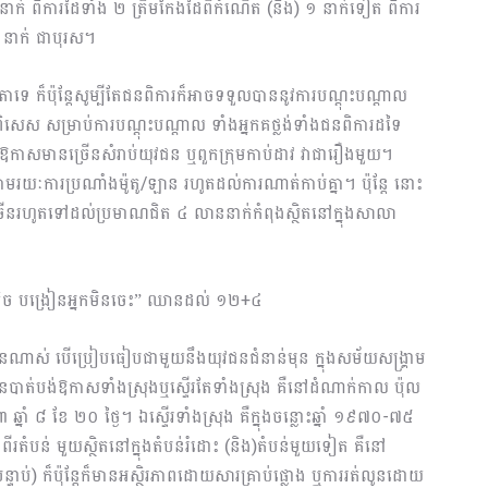
ោះ ១ នាក់ ពិការដៃទាំង ២ ត្រឹមកែងដៃពីកំណើត (និង) ១ នាក់ទៀត ពិការ
១ នាក់ ជាបុរស។
ាទេ ក៏ប៉ុន្តែសូម្បីតែជនពិការក៏អាចទទួលបាននូវការបណ្តុះបណ្តាល
សេស សម្រាប់ការបណ្តុះបណ្តាល ទាំងអ្នកគថ្លង់ទាំងជនពិការដទៃ
 ឱកាសមានច្រើនសំរាប់យុវជន ឬពួកក្រុមកាប់ដាវ វាជារឿងមួយ។
ៈការប្រណាំងម៉ូតូ/ឡាន រហូតដល់ការណាត់កាប់គ្នា។ ប៉ុន្តែ នោះ
្រើនរហូតទៅដល់ប្រមាណជិត ៤ លាននាក់កំពុងស្ថិតនៅក្នុងសាលា
កចេះតិច បង្រៀនអ្នកមិនចេះ” ឈានដល់ ១២+៤
ស់ បើប្រៀបធៀបជាមួយនឹងយុវជនជំនាន់មុន ក្នុងសម័យសង្គ្រាម
ាត់បង់ឱកាសទាំង​ស្រុងឬស្ទើរ​តែទាំងស្រុង គឺនៅដំណាក់កាល ប៉ុល
ឆ្នាំ ៨ ខែ ២០ ថ្ងៃ។ ឯស្ទើរទាំងស្រុង គឺក្នុងចន្លោះឆ្នាំ ១៩៧០-៧៥
តំបន់ មួយស្ថិតនៅក្នុងតំបន់រំដោះ (និង)តំបន់មួយទៀត គឺនៅ
បន្ទាប់) ក៏ប៉ុន្តែក៏មានអស្ថិរភាពដោយសារគ្រាប់ផ្លោង ឬការរត់លូនដោយ