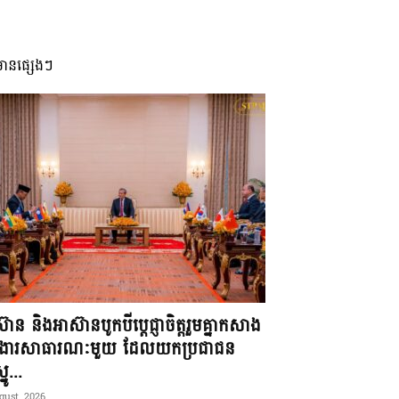
មានផ្សេងៗ
៊ាន និងអាស៊ានបូកបីប្តេជ្ញាចិត្តរួមគ្នាកសាង
ខងារសាធារណៈមួយ ដែលយកប្រជាជន
នូ...
gust, 2026