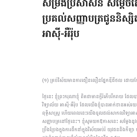
សម្រង់ប្រសាសន៍ សម្តេចតេជ
ប្រគល់សញ្ញាបត្រជូននិស្
អាស៊ី-អឺរ៉ុប
(១) គ្រប់វិស័យមានការជឿនលឿនផ្នែកឌីជីថល ដោយឡែក
ថ្ងៃនេះ ខ្ញុំព្រះករុណាខ្ញុំ ពិតជាមានក្ដីរំភើបរីករ
វិទ្យាល័យ អាស៊ី-អឺរ៉ុប ដែលយើងខ្ញុំបានអាក់ខានអស់
ពុទ្ធិសាស្ដ្រ ហើយពេលនេះយើងចូលដល់សាកលវិទ្យាអាស៊
សញ្ញាបត្រនៅថ្ងៃនេះ។ ខ្ញុំសូមយកឱកាសនេះ សម្ដែងនូវក
ប្រឹងប្រែង​ក្នុងការដឹកនាំក្នុងវិស័យអប់រំ យុវជននិងកី