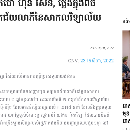
ោ ហ៊ុន សែន, ថ្លែងក្នុងពិធី
សិតជ័យលាភីនៃសាកលវិទ្យាល័យ
ពត៌
I
23 August, 2022
CNV:
23 ខែ​សីហា, 2022
អង្គ
វិស័យអប់រំមានការប្រើប្រាស់​ទូលាយជាងគេ
ាយ ដែលបានមកចូលរួមចែកសញ្ញាបត្រ សម្រាប់ជ័យលាភីនៅក្នុងសាកល
រយៈពេល ២ ឆ្នាំកន្លងទៅ។ នេះជាលើកទី ២ បន្ទាប់ពីសាកលវិទ្យាល័យ
ភាព​
អាស
ី-អឺរ៉ុប ដែលមាននិស្សិត​រហូតដល់ ៣,០៧៥ នាក់ ដែលនឹងត្រូវទទួល
មុ
ារវាយតម្លៃខ្ពស់ចំពោះក្រសួងអប់រំ យុវជន និងកីឡា ដែលបានខិត​ខំ​
ជាស្
ឡា ទាំងគ្រឹះស្ថាន​សិក្សារបស់រដ្ឋ/ឯកជនក៏មានបញ្ហាប្រឈមដូចៗគ្នា នៅ
5 Au