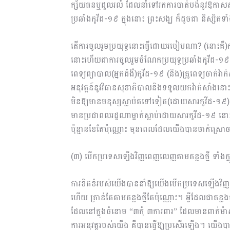
ក្ស័យធនឬដួលរលំ ដែលនាំទៅរកការបាត់បង់នូវឱកាសសម្រ
ប្រឆាំងកូវីដ-១៩ ក្នុងនោះ ព្រះសង្ឃ ក៏ដូចជា និស្សិតទ
តើការចូលរួមប្រយុទ្ធនោះធ្វើដោយរបៀបណា? (នោះគឺ)ក
នោះហើយជាការចូលរួមចំណែកប្រយុទ្ធប្រឆាំងកូវីដ-១៩។ 
ពេទ្យព្យាបាល(អ្នកជំងឺ)កូវីដ-១៩ (និង)គ្រូពេទ្យចាក់វ
អនុវត្ដន៍នូវវិធានសុខាភិបាលនិងទទួលយកវ៉ាក់សាំងនោះ 
មិនឱ្យមានមនុស្សស្លាប់តទៅទៀត(ដោយសារកូវីដ-១៩)
មានប្រជាពលរដ្ឋណាម្នាក់ស្លាប់ដោយសារកូវីដ-១៩ នោះទ
ប៉ុន្មានខែតែប៉ុណ្ណោះ មុនពេលដែលយើងបានចាក់ស្រោច
(៣) បើកប្រទេសឡើងវិញពេញលេញតាមគន្លងថ្មី ទាំងក្នុងប្
ការខិតខំរបស់យើងបាននាំឱ្យយើងបើកប្រទេសឡើងវ
ហើយ គ្រាន់តែតាមគន្លងថ្មីតែប៉ុណ្ណោះ។ អ្វីដែលជាគន្លងថ្
ដែលនៅក្នុងចំនោម “៣កុំ ៣ការពារ” ដែលមានពាក់ម៉
ការអនុវត្ដរបស់យើង​ គឺបានធ្វើឱ្យប្រសើរឡើង។ យើងបាន