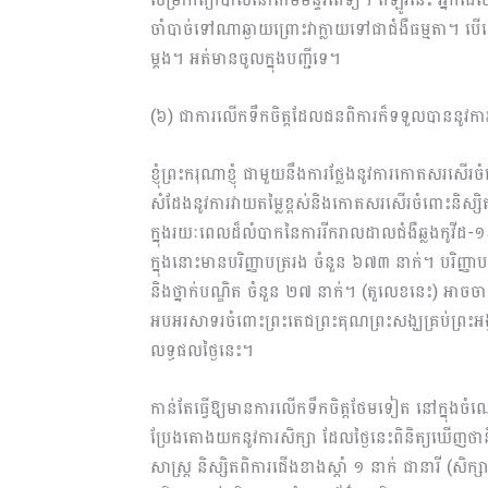
ចាំបាច់ទៅណាឆ្ងាយព្រោះវាក្លាយទៅជាជំងឺធម្មតា។ បើ
ម្តង។ អត់មានចូលក្នុងបញ្ជីទេ។
(៦) ជាការលើកទឹកចិត្តដែលជនពិការក៏ទទួលបាននូវកា
ខ្ញុំព្រះករុណាខ្ញុំ ជាមួយនឹងការថ្លែងនូវការកោតសរសើរចំព
សំដែងនូវការវាយតម្លៃខ្ពស់​និងកោតសរសើរចំពោះនិស្សិ
ក្នុងរយៈពេលដ៏លំបាកនៃការរីករាលដាលជំងឺឆ្លងកូវីដ-
ក្នុងនោះមានបរិញ្ញាបត្ររង ចំនួន ៦៧៣ នាក់។ បរិញ្ញាប
និងថ្នាក់បណ្ឌិត ចំនួន ២៧ នាក់។ (តួលេខ​នេះ) អាចចាត់
អបអរសាទរចំពោះព្រះតេជព្រះគុណព្រះសង្ឃគ្រប់ព្រះ
លទ្ធផលថ្ងៃនេះ។
កាន់តែធ្វើឱ្យមានការលើកទឹកចិត្តថែមទៀត នៅក្នុងច
ប្រែងតោងយកនូវការសិក្សា ដែលថ្ងៃនេះពិនិត្យឃើញថានិស្សិ
សាស្ត្រ និស្សិតពិការជើងខាងស្តាំ ១ នាក់ ជានារី (សិក្