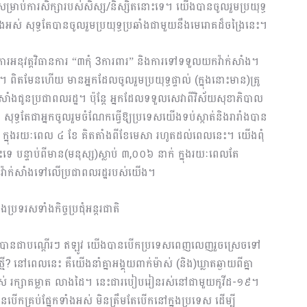
ាប់ការសិក្សារបស់សិស្ស/និស្សិតនោះទេ។ ​យើងបាន​ចូលរួមប្រយុទ្ធ
ាំងអស់ សុទ្ធតែបានចូលរួមប្រយុទ្ធប្រឆាំង​ជាមួយនឹងមេរោគដ៏ចង្រៃនេះ។
ារអនុវត្ដវិធានការ “៣កុំ 3ការពារ” និងការទៅទទួលយកវ៉ាក់សាំង។
ពិតមែនហើយ មានអ្នកដែលចូលរួមប្រយុទ្ធផ្ទាល់ (ក្នុងនោះមាន)គ្រូ
៉ាក់សាំងជូនប្រជាពលរដ្ឋ។ ប៉ុន្ដែ អ្នកដែលទទួលសេវាពីវិស័យសុខាភិបាល
សុទ្ធតែជាអ្នកចូលរួមចំណែកធ្វើឱ្យប្រទេស​យើងទប់ស្កាត់និងរារាំងបាន
 ក្នុងរយៈពេល ៤ ខែ គិតតាំងពីខែមេសា រហូតដល់ពេលនេះ។ យើងពុំ
េ បន្ទាប់ពីមាន(មនុស្ស)ស្លាប់ ៣,០០៦ នាក់ ក្នុងរយៈពេលតែ
​វ៉ាក់សាំងទៅលើប្រជាពលរដ្ឋរបស់យើង។
រទរសទាំងកិច្ចប្រជុំអន្តរជាតិ
ិញបានជាបណ្ដើរៗ ឥឡូវ យើងបានបើកប្រទេសពេញលេញរួចស្រេចទៅ
មី? នៅពេលនេះ គឺយើងនាំគ្នាអង្គុយ​ពាក់ម៉ាស់ (និង)ឃ្លាតឆ្ងាយពីគ្នា
ាស់ រក្សាគម្លាត លាងដៃ។ នេះជារបៀបរៀនរស់នៅជាមួយកូវីដ-១៩។
បើកគ្រប់ផ្នែកទាំង​អស់ មិនត្រឹមតែបើកនៅក្នុងប្រទេស ដើម្បី