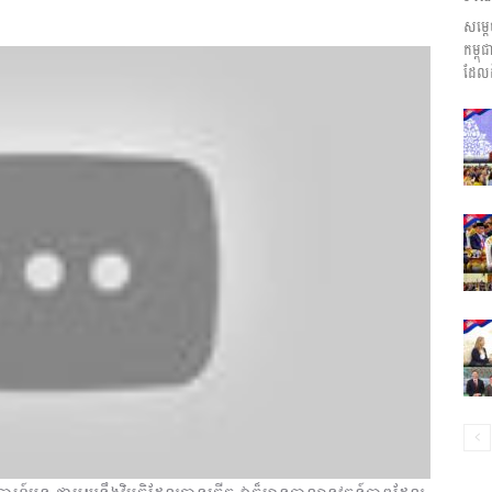
សម្ត
ព័ត៌មាន​
កម្ព
ដែលដ
និង
ប្រតិកម្ម
រហ័ស