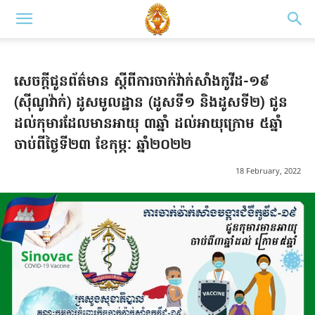
សេចក្តីជូនព័ត៌មាន ស្តីពីការចាក់វ៉ាក់សាំងកូវីដ-១៩
(ស៊ីណូវ៉ាក់) ដូសមូលដ្ឋាន (ដូសទី១ និងដូសទី២) ជូន
ដល់កុមារដែលមានអាយុ ៣ឆ្នាំ ដល់អាយុក្រោម ៥ឆ្នាំ
ចាប់ពីថ្ងៃទី២៣ ខែកុម្ភៈ ឆ្នាំ២០២២
18 February, 2022