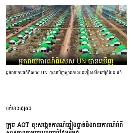
អ្នករាយការណ៍ពិសេស UN បានឃើញស្ថានភាពជនភៀសសឹកនៅព្រំដែន ហើ...
ពត៌មានផ្សេងៗ
ក្រុម AOT ចុះសង្កេតការណ៍ផ្ទៀងផ្ទាត់និងរាយការណ៍អំពី