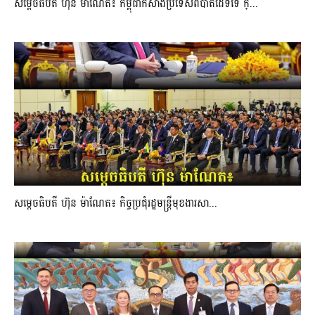
សម្ដេចធិបតី ហ៊ុន ម៉ាណែត៖ កម្ពុជាកសាងប្រទេសពីបាតដៃទទេ ក្...
សម្ដេចធិបតី ហ៊ុន ម៉ាណែត៖ កិច្ចប្រជុំរដ្ឋមន្ត្រីមុខងារសា...