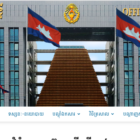
ទស្សនៈ-នយោបាយ
បណ្ដុំឯកសារ
វិចិត្រសាល
បណ្តាញស
PRU