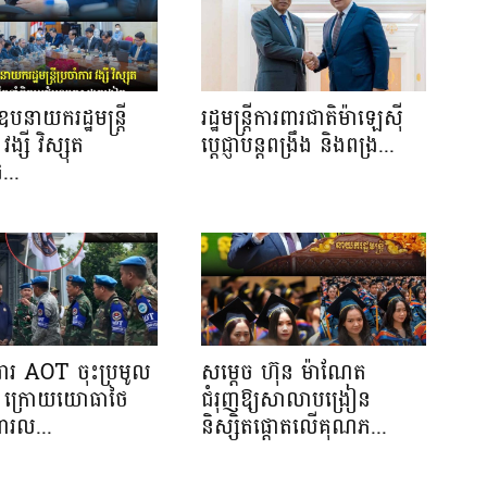
បនាយករដ្ឋមន្រ្តី
រដ្ឋមន្ត្រីការពារជាតិម៉ាឡេស៊ី
វង្សី វិស្សុត
ប្ដេជ្ញាបន្តពង្រឹង និងពង្រ...
...
រងារ AOT ចុះប្រមូល
សម្តេច ហ៊ុន ម៉ាណែត
ាង ក្រោយយោធាថៃ
ជំរុញឱ្យសាលាបង្រៀន
ារល...
និស្សិតផ្តោតលើគុណភ...