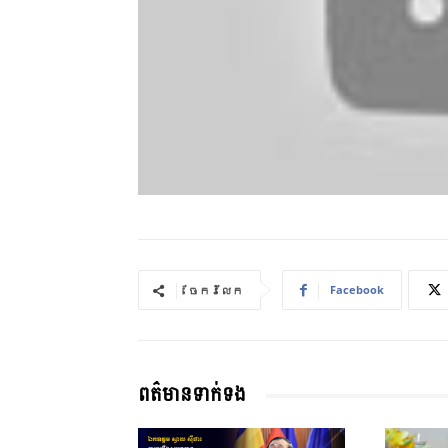
Facebook
ចែករំលែក
ពត៌មានទាក់ទង