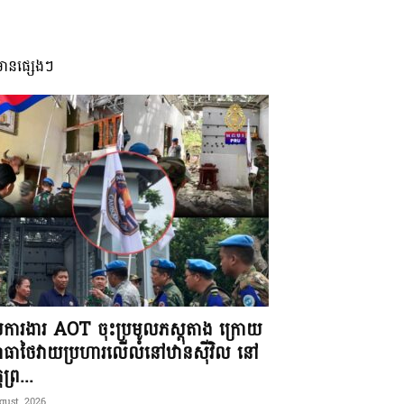
មានផ្សេងៗ
ុមការងារ AOT ចុះប្រមូលភស្តុតាង ក្រោយ
ធាថៃវាយប្រហារលើលំនៅឋានស៊ីវិល នៅ
តព្រ...
gust, 2026