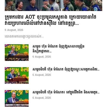
ក្រុមការងារ AOT ចុះប្រមូលភស្តុតាង ក្រោយយោធាថៃ
វាយប្រហារលើលំនៅឋានស៊ីវិល នៅខេត្តព្រ...
6 August, 2026
យោងតាមការបង្ហោះផ្សាយរបស់ក...
សម្តេច ហ៊ុន ម៉ាណែត ជំរុញឱ្យសាលាបង្រៀន
និស្សិតផ្តោតល...
6 August, 2026
សម្តេចធិបតី ហ៊ុន ម៉ាណែត ជំរុញឱ្យបណ្តុះសមត្ថភាពពិតរ...
6 August, 2026
សម្តេចធិបតី ហ៊ុន ម៉ាណែត៖ នៅក្នុងជីវិតពិត និងសមរភូម...
6 August, 2026