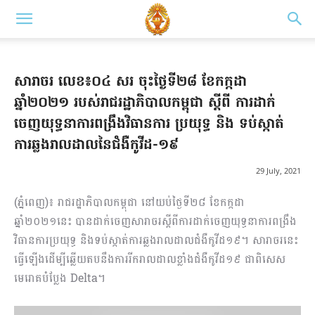
សារាចរ លេខ៖០៤ សរ ចុះថ្ងៃទី២៨ ខែកក្កដា
ឆ្នាំ២០២១ របស់រាជរដ្ឋាភិបាលកម្ពុជា ស្តីពី ការដាក់
ចេញយុទ្ធនាការពង្រឹងវិធានការ ប្រយុទ្ធ និង ទប់ស្កាត់
ការឆ្លងរាលដាលនៃជំងឺកូវីដ-១៩
29 July, 2021
(ភ្នំពេញ)៖ រាជរដ្ឋាភិបាលកម្ពុជា នៅយប់ថ្ងៃទី២៨ ខែកក្កដា
ឆ្នាំ២០២១នេះ បានដាក់ចេញសារាចរស្តីពីការដាក់ចេញយុទ្ធនាការពង្រឹង
វិធានការប្រយុទ្ធ និងទប់ស្កាត់ការឆ្លងរាលដាលជំងឺកូវីដ១៩។ សារាចរនេះ
ធ្វើឡើងដើម្បីឆ្លើយតបនឹងការរីករាលដាលខ្លាំងជំងឺកូវីដ១៩ ជាពិសេស
មេរោគបំប្លែង Delta។