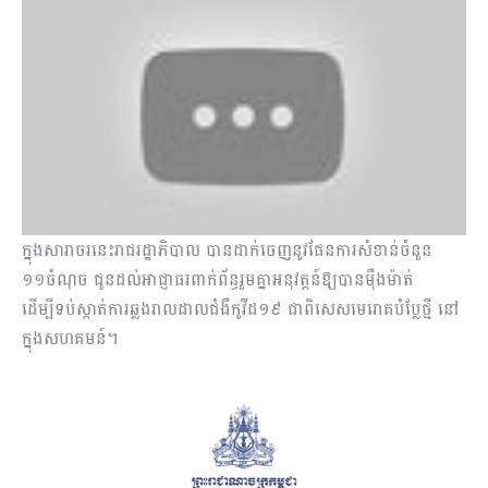
ក្នុងសារាចរនេះរាជរដ្ឋាភិបាល បានដាក់ចេញនូវផែនការសំខាន់ចំនួន
១១ចំណុច ជូនដល់អាជ្ញាធរពាក់ព័ន្ធរួមគ្នាអនុវត្តន៍ឱ្យបានម៉ឺងម៉ាត់
ដើម្បីទប់ស្កាត់ការឆ្លងរាលដាលជំងឺកូវីដ១៩ ជាពិសេសមេរោគបំប្លែថ្មី នៅ
ក្នុងសហគមន៍។