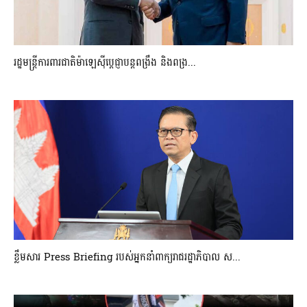
រដ្ឋមន្ត្រីការពារជាតិម៉ាឡេស៊ីប្ដេជ្ញាបន្តពង្រឹង និងពង្រ...
ខ្លឹមសារ Press Briefing របស់អ្នកនាំពាក្យរាជរដ្ឋាភិបាល ស...