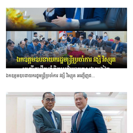
ឯកឧត្តមឧបនាយករដ្ឋមន្រ្តីប្រចាំការ វង្សី វិស្សុត អញ្ជើញដ...