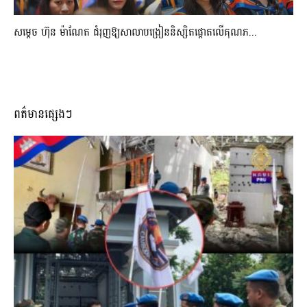
សម្តេច ហ៊ុន ម៉ាណែត ជំរុញឱ្យសាលាបង្រៀននិស្សិតផ្តោតលើគុណភ...
ពត៌មានផ្សេងៗ