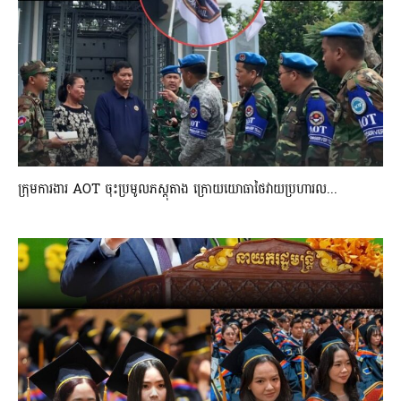
ក្រុមការងារ AOT ចុះប្រមូលភស្តុតាង ក្រោយយោធាថៃវាយប្រហារល...