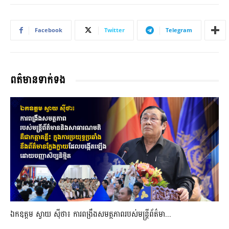
Facebook
Twitter
Telegram
ពត៌មានទាក់ទង
ឯកឧត្តម ស្វាយ ស៊ីថា៖ ការពង្រឹងសមត្ថភាពរបស់មន្ត្រីព័ត៌មា...