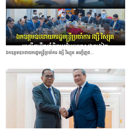
ឯកឧត្តមឧបនាយករដ្ឋមន្រ្តីប្រចាំការ វង្សី វិស្សុត អញ្ជើញដ...