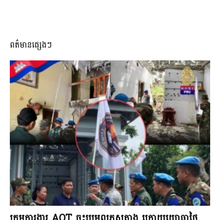
ពត៌មានផ្សេងៗ
ក្រុមការងារ AOT ចុះប្រមូលភស្តុតាង ក្រោយយោធាថៃ