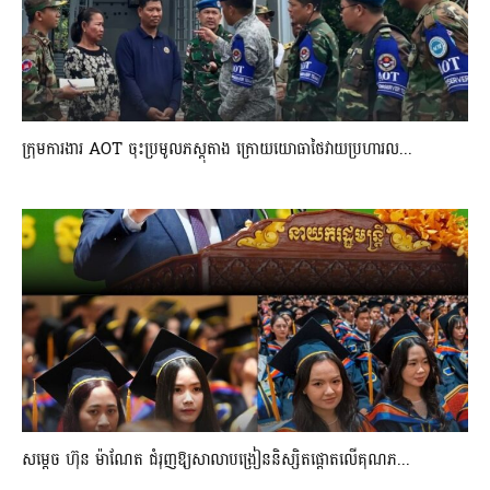
ក្រុមការងារ AOT ចុះប្រមូលភស្តុតាង ក្រោយយោធាថៃវាយប្រហារល...
សម្តេច ហ៊ុន ម៉ាណែត ជំរុញឱ្យសាលាបង្រៀននិស្សិតផ្តោតលើគុណភ...