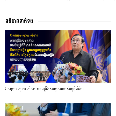
ពត៌មានទាក់ទង
ឯកឧត្តម ស្វាយ ស៊ីថា៖ ការពង្រឹងសមត្ថភាពរបស់មន្ត្រីព័ត៌មា...