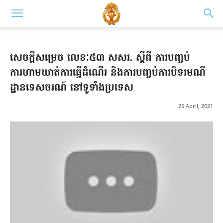
សេចក្តីសម្រេច លេខៈ៥៣ សសរ. ស្តីពី ការបញ្ចប់
ការហាមឃាត់ការធ្វើដំណើរ និងការបញ្ចប់ការបិទរមណី
ដ្ឋានទេសចរណ៍ នៅទូទាំងប្រទេស
25 April, 2021