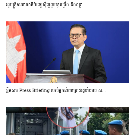
រដ្ឋមន្ត្រីការពារជាតិម៉ាឡេស៊ីប្ដេជ្ញាបន្តពង្រឹង និងពង្រ...
ខ្លឹមសារ Press Briefing របស់អ្នកនាំពាក្យរាជរដ្ឋាភិបាល ស...