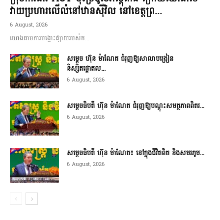
វាយប្រហារលើលំនៅឋានស៊ីវិល នៅខេត្តព្រ...
6 August, 2026
យោងតាមការបង្ហោះផ្សាយរបស់ក...
សម្តេច ហ៊ុន ម៉ាណែត ជំរុញឱ្យសាលាបង្រៀន
និស្សិតផ្តោតល...
6 August, 2026
សម្តេចធិបតី ហ៊ុន ម៉ាណែត ជំរុញឱ្យបណ្តុះសមត្ថភាពពិតរ...
6 August, 2026
សម្តេចធិបតី ហ៊ុន ម៉ាណែត៖ នៅក្នុងជីវិតពិត និងសមរភូម...
6 August, 2026