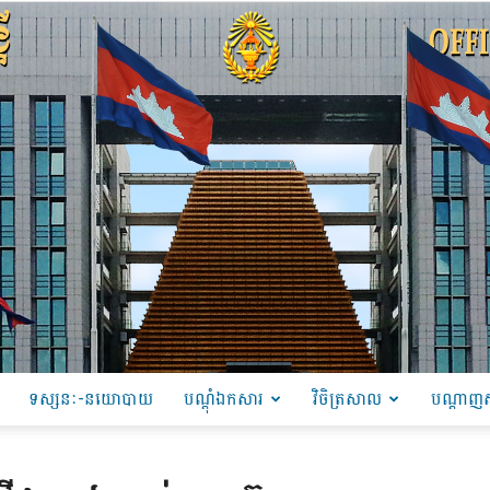
ទស្សនៈ-នយោបាយ
បណ្ដុំឯកសារ
វិចិត្រសាល
បណ្តាញស
PRU