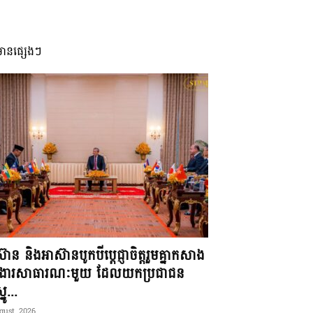
មានផ្សេងៗ
៊ាន និងអាស៊ានបូកបីប្តេជ្ញាចិត្តរួមគ្នាកសាង
ខងារសាធារណៈមួយ ដែលយកប្រជាជន
នូ...
gust, 2026