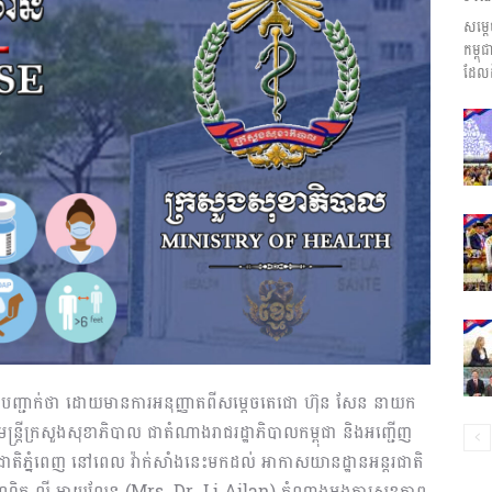
សម្ត
ព័ត៌មាន​
កម្ព
ដែលដ
និង
ប្រតិកម្ម
បានបញ្ជាក់ថា ដោយមានការអនុញ្ញាតពីសម្តេចតេជោ ហ៊ុន សែន នាយក
ដ្ឋមន្ត្រីក្រសួងសុខាភិបាល ជាតំណាងរាជរដ្ឋាភិបាលកម្ពុជា និងអញ្ជើញ
រហ័ស
រជាតិភ្នំពេញ នៅពេល វ៉ាក់សាំងនេះមកដល់ អាកាសយានដ្ឋានអន្តរជាតិ
ជបណ្ឌិត លី អាយលែន (Mrs. Dr. Li Ailan) តំណាងអង្គការសុខភាព