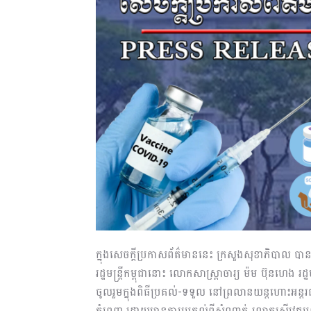
ក្នុងសេចក្តីប្រកាសព័ត៌មាននេះ ក្រសួងសុខាភិបាល 
រដ្ឋមន្ត្រីកម្ពុជានោះ លោកសាស្រ្តាចារ្យ ម៉ម ប៊ុនហេង រ
ចូលរួមក្នុងពិធីប្រគល់-ទទួល នៅព្រលានយន្តហោះអន្ត
ភ្នំពេញ ដោយមានការប្រគល់ពីសំណាក់ លោកស្រីវេជ្