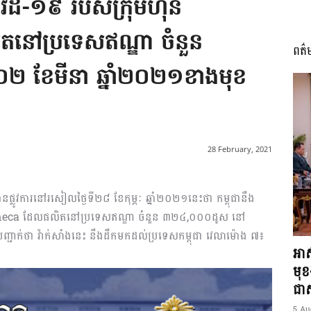
កូវីដ-១៩ របស់ក្រុមហ៊ុន
នៅប្រទេសឥណ្ឌា ចំនួន
ពត៌
I
២ ខែមីនា ឆ្នាំ២០២១ខាងមុខ
អង្គ
28 February, 2021
ានផ្លូវការនៅរសៀលថ្ងៃទី២៨ ខែកុម្ភៈ ឆ្នាំ២០២១នេះថា កម្ពុជានឹង
aZeneca ដែលផលិតនៅប្រទេសឥណ្ឌា ចំនួន ៣២៤,០០០ដូស នៅ
ញ្ជាក់ថា វ៉ាក់សាំងនេះ នឹងដឹកមកដល់ប្រទេសកម្ពុជា វេលាម៉ោង ៧៖
ភាព​
អាស
មុ
ជាស្
5 Au