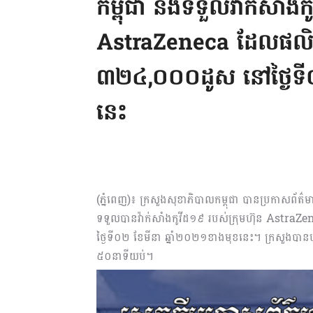
កម្ពុជា នឹងទទួលវ៉ាក់សាំង
AstraZeneca ដែលផលិត
៣២៤,០០០ដូស នៅថ្ងៃទី០
នេះ
(ភ្នំពេញ)៖ ក្រសួងសុខាភិបាលកម្ពុជា បានប្រកាសព័ត៌ម
ទទួលបានវ៉ាក់សាំងកូវីដ១៩ របស់ក្រុមហ៊ុន Astr
ថ្ងៃទី០២ ខែមីនា ឆ្នាំ២០២១ខាងមុខនេះ។ ក្រសួងបានប
៥០នាទីយប់។