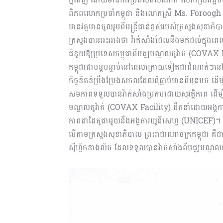
ពិភពលោកប្រចាំកម្ពុជា និងលោកស្រី Ms. Foroogh F
មានវត្តមានចូលរួមពីមន្ត្រីជាន់ខ្ពស់របស់ក្រសួងសុ
ក្រសួងបានអះអាងថា វ៉ាក់សាំងដែលនឹងមកដល់ក្នុងពេល
ជំនួយឱ្យប្រទេសកម្ពុជាពីមជ្ឈមណ្ឌលកូវ៉ាក់ (COVAX
កម្ពុជាជាបន្តបន្ទាប់នៅពេលក្រោយទៀតជាដំណាក់ៗនៅក
កិច្ចខិតខំប្រឹងប្រែងសកលដែលពុំធ្លាប់មានពីមុនមក ដ
សមភាពទទួលបានវ៉ាក់សាំងប្រកបដោយសុវត្ថិភាព ដើម្ប
មណ្ឌលកូវ៉ាក់ (COVAX Facility) ដឹកនាំដោយអង្គ
ភាពជាដៃគូជាមួយនឹងអង្គការយូនីសេហ្វ (UNICEF)។
បើតាមក្រសួងសុខាភិបាល ព្រះរាជាណាចក្រកម្ពុជា គឺជ
ស៊ីហ្វិកខាងលិច ដែលទទួលបានវ៉ាក់សាំងពីមជ្ឈមណ្ឌល