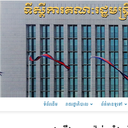
ទំព័រដើម
រាជរដ្ឋាភិបាល
ព័ត៌មានទូទៅ