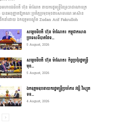
េចមហាបវរធិបតី ហ៊ុន ម៉ាណែត នាយករដ្ឋមន្ត្រីនៃព្រះរាជាណាចក្រ
ុជា បានអនុញ្ញាតឱ្យគណៈប្រតិភូប្រមុខមុខងារសាធារណៈអាស៊ាន
ឹកនាំដោយ ឯកឧត្តមបណ្ឌិត Zudan Arif Fakrulloh
សម្ដេចធិបតី ហ៊ុន ម៉ាណែត៖ កម្ពុជាកសាង
ប្រទេសពីបាតដៃទ...
5 August, 2026
សម្ដេចធិបតី ហ៊ុន ម៉ាណែត៖ កិច្ចប្រជុំរដ្ឋមន្ត្រី
មុខ...
5 August, 2026
ឯកឧត្តមឧបនាយករដ្ឋមន្ត្រីប្រចាំការ វង្សី វិស្សុត
ទទ...
4 August, 2026