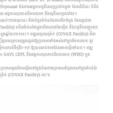
oyouzat តំណាងអង្គការយូនីសេហ្វប្រចាំកម្ពុជា ដែលពិធីនេះ ក៏នឹង
ខាភិបាល អង្គការសុខភាពពិភពលោក និងយូនីសេហ្វផងដែរ។
ឆាប់ៗខាងមុខនេះ គឺជាចំនួនវ៉ាក់សាំងជាលើកដំបូង ដែលផ្តល់ជា
 Facility) ហើយវ៉ាក់សាំងក្នុងបរិមាណដទៃទៀត នឹងបន្តដឹកជញ្ជូនមក
្នុងឆ្នាំ២០២១នេះ។ មជ្ឈមណ្ឌលកូរ៉ាក់ (COVAX Facility) គឺជា
ើម្បីជួយសម្របសម្រួលផ្តល់ឱ្យប្រទេសទាំងអស់នៅក្នុងពិភពលោក នូវ
ីការពារជំងឺកូវីដ-១៩ ឱ្យបានឆាប់តាមដែលអាចធ្វើទៅបាន។ មជ្ឈ
ការ GAVI, CEPI, និងអង្គការសុខភាពពិភពលោក (WHO) ក្នុង
ាប្រទេសមួយដែលស្ថិតនៅក្នុងចំណោមប្រទេសដំបូងគេនៅក្នុងតំបន់ប៉ា
កូវ៉ាក់ (COVAX Facility) នេះ៕