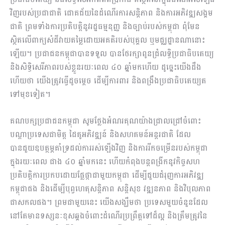
វិញរបស់ប្រជាជាតិ ជោគជ័យនៃដំណើរការសន្តិភាព និងការអភិវឌ្ឍសង្គម
ជាតិ ព្រមទាំងការប្រតិបត្តិនូវរដ្ឋធម្មនុញ្ញ និងច្បាប់របស់កម្ពុជា ពុំមែន
ស្ថិតលើពាក្យសំដីវាយតម្លៃដោយអគតិរបស់បុគ្គល ឬមជ្ឈដ្ឋានណានោះ
ឡើយ។ ប្រជាជនកម្ពុជាបានទទួល បានថែរក្សាពូនជ្រំលទ្ធិប្រជាធិបតេយ្យ
និងសិទ្ធិសេរីភាពរបស់ខ្លួនរយៈពេល ៤០ ឆ្នាំមកហើយ ដូច្នេះយើងដឹង
ហើយថា យើងត្រូវធ្វើដូចម្តេច ដើម្បីការពារ និងពង្រឹងប្រជាធិបតេយ្យត
ទៅមុខទៀត។
គណបក្សប្រជាជនកម្ពុជា សូមថ្លែងអំណរគុណយ៉ាងជ្រាលជ្រៅចំពោះ
បណ្តាប្រទេសជាមិត្ត ដៃគូអភិវឌ្ឍន៍ និងសហគមន៍អន្តរជាតិ ដែល
បានជួយឧបត្ថម្ភគាំទ្រដល់ការរស់ឡើងវិញ និងការរីកចម្រើនរបស់កម្ពុជា
ក្នុងរយៈពេល ជាង ៤០ ឆ្នាំមកនេះ ហើយកំពុងបន្តពង្រីកនូវកិច្ចសហ
ប្រតិបត្តិការប្រកបដោយផ្លែផ្កាជាមួយកម្ពុជា ដើម្បីជួយជំរុញការអភិវឌ្ឍ
កម្ពុជាផង និងដើម្បីបុព្វហេតុសន្តិភាព សន្តិសុខ វឌ្ឍនភាព និងវិបុលភាព
ជាសកលផង។ ព្រមជាមួយនេះ យើងសង្ឃឹមថា ប្រទេសមួយចំនួនដែល
នៅតែមានទស្សនៈខុសឆ្គងចំពោះដំណើរប្រព្រឹត្តទៅដ៏ល្អ និងត្រឹមត្រូវនៃ