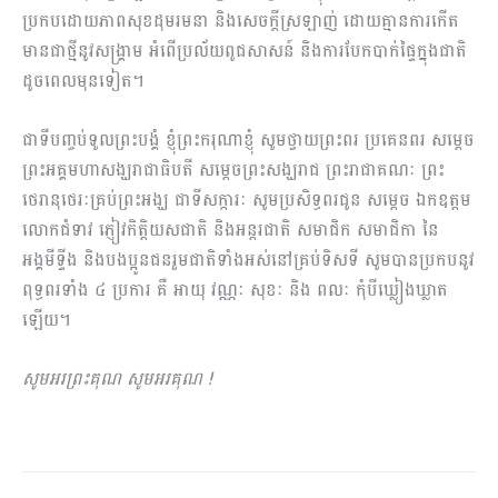
ប្រកបដោយភាពសុខដុមរមនា និងសេចក្តីស្រឡាញ់ ដោយគ្មានការកើត
មានជាថ្មីនូវសង្គ្រាម អំពើប្រល័យពូជសាសន៍ និងការបែកបាក់ផ្ទៃក្នុងជាតិ
ដូចពេលមុនទៀត។
ជាទីបញ្ចប់ទូលព្រះបង្គំ ខ្ញុំព្រះករុណាខ្ញុំ សូមថ្វាយព្រះពរ ប្រគេនពរ សម្តេច
ព្រះអគ្គមហាសង្ឃរាជាធិបតី សម្តេចព្រះសង្ឃរាជ ព្រះរាជាគណៈ ព្រះ
ថេរានុថេរៈគ្រប់ព្រះអង្ឃ ជាទីសក្ការៈ សូមប្រសិទ្ធពរជូន សម្តេច ឯកឧត្តម
លោកជំទាវ ភ្ញៀវកិត្តិយសជាតិ និងអន្តរជាតិ សមាជិក សមាជិកា នៃ
អង្គមីទ្ទីង និងបងប្អូនជនរួមជាតិទាំងអស់នៅគ្រប់ទិសទី សូមបានប្រកបនូវ
ពុទ្ធពរទាំង ៤ ប្រការ គឺ អាយុ វណ្ណៈ សុខៈ និង ពលៈ កុំបីឃ្លៀងឃ្លាត
ឡើយ។
សូមអរព្រះគុណ សូមអរគុណ
!