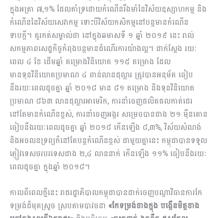
ក្នុងអត្រា ៧,១% ដែលគាំទ្រដោយកំណើនរឹងមាំនៃវិស័យឧស្សាហកម្ម និង
កំណើននៃវិស័យសេវាកម្ម ទោះបីវិស័យកសិកម្មនៅបន្តមានកំណើន
ទាបក្តី។ គួរកត់សម្គាល់ថា នៅក្នុងឆមាសទី ១ ឆ្នាំ ២០១៩ នេះ រាល់
សកម្មភាពសេដ្ឋកិច្ចកំពុងបន្តមានដំណើរការយ៉ាងល្អ។ ជាក់ស្តែង រយៈ
ពេល ៤ ខែ ដើមឆ្នាំ គម្រោងវិនិយោគ ១១៥ គម្រោង ដែល
មានទុនវិនិយោគប្រមាណ ៤ ពាន់លានដុល្លារ ត្រូវបានអនុម័ត ធៀប
នឹងរយៈពេលដូចគ្នា ឆ្នាំ ២០១៨ មាន ៨១ គម្រោង និងទុនវិនិយោគ
ប្រមាណ ៨៦៣ លានដុល្លារអាមេរិក, ការនាំចេញផលិតផលកាត់ដេរ
នៅតែមានកំណើនខ្ពស់, ការនាំចេញអង្ករ សម្រេចបានជាង ២១ ម៉ឺនតោន
ធៀបនឹងរយៈពេលដូចគ្នា ឆ្នាំ ២០១៨ កើនឡើង ៨,៣%, វិស័យសំណង់
និងអចលនទ្រព្យក៏នៅតែបន្តកំណើនខ្ពស់ ជាមួយគ្នានេះ កម្ពុជាបានទទួល
ភ្ញៀវទេសចរបរទេសជាង ២,៤ លាននាក់ កើនឡើង ១១% ធៀបនឹងរយៈ
ពេលដូចគ្នា ក្នុងឆ្នាំ ២០១៨។
កាលពីពេលថ្មីនេះ រាជរដ្ឋាភិបាលកម្ពុជាបានដាក់ចេញបណ្តាវិធានការកែ
ទម្រង់ដ៏មុតស្រួច ស្របតាមបាវចនា
«កែទម្រង់ខាងក្នុង បង្កើនមិត្តខាង