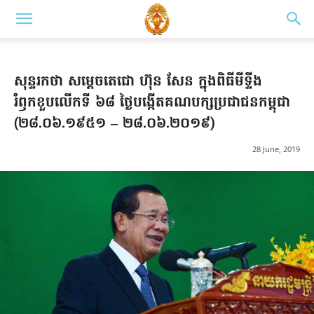
សុន្ទរកថា សម្តេចតេជោ ហ៊ុន សែន ក្នុងពិធីមីទ្ទីង
រំឭកខួបលើកទី ៦៨ ថ្ងៃបង្កើតគណបក្សប្រជាជនកម្ពុជា
(២៨.០៦.១៩៥១ – ២៨.០៦.២០១៩)
28 June, 2019