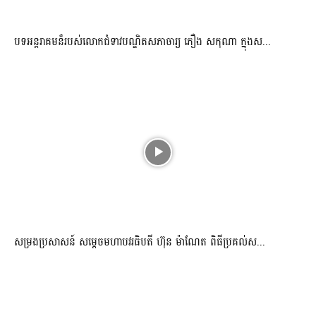
បទអន្តរាគមន៏របស់លោកជំទាវបណ្ឌិតសភាចារ្យ ភឿង សកុណា ក្នុងស...
សម្រងប្រសាសន៍ សម្ដេចមហាបវរធិបតី ហ៊ុន ម៉ាណែត ពិធីប្រគល់ស...