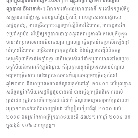
ក្រៅក្នុងស្មារតីឯករាជ្យ»
និងអភិក្រម
«ឆ្លុះកញ្ចក់ ងូតទឹក ដុសក្អែល
ព្យាបាល និងវះកាត់»
។ វិធានការទាំងនេះមានជាអាទិ៍ ការលើកកម្ពស់កិច្ច
សម្រួលពាណិជ្ជកម្ម, ការបន្ថយថ្លៃអគ្គិសនី, ការបន្តកសាងហេដ្ឋារចនា
សម្ព័ន្ធរូបវន្ត, ការពង្រឹងក្របខណ្ឌច្បាប់ស្តីពីការវិនិយោគ, ការបន្តការកែ
ទម្រង់ស្ថាប័ន ដើម្បីឲ្យកម្ពុជាធានាបាននូវឯករាជ្យភាពផ្នែកសេដ្ឋកិច្ចក្នុង
ឋានៈជាប្រទេសមានអធិបតេយ្យពេញលេញ ធ្វើឲ្យកាន់តែប្រសើរឡើងនូវ
បរិស្ថានវិនិយោគ ពង្រឹងភាពប្រកួតប្រជែង និងជំរុញការធ្វើពិពិធកម្ម
សេដ្ឋកិច្ចជាតិកាន់តែខ្លាំងក្លា ជាពិសេសសំដៅនាំកម្ពុជាឈានទៅសម្រេច
ចក្ខុវិស័យនៃការអភិវឌ្ឍវែងឆ្ងាយ គឺប្រែក្លាយខ្លួនពីប្រទេសមានចំណូល
មធ្យមកម្រិតទាប ទៅជាប្រទេសមានចំណូលមធ្យមកម្រិតខ្ពស់នៅ
ឆ្នាំ២០៣០ និងជាប្រទេសមានចំណូលខ្ពស់នៅឆ្នាំ ២០៥០។ លើមូលដ្ឋាន
សមិទ្ធកម្មនៃវិស័យសេដ្ឋកិច្ចដូចខាងលើ បានធ្វើឲ្យកម្រិតជីវភាពរបស់
ប្រជាជន ត្រូវបានលើកកម្ពស់ជាលំដាប់ ចំណូលមធ្យមសម្រាប់ប្រជាពល​
រដ្ឋម្នាក់ៗមានកំណើនជាងប្រាំដង បើប្រៀបធៀបពីឆ្នាំ ២០០០ ដល់
២០១៨ ឯអត្រានៃភាពក្រីក្របានថយចុះពី ៥៣,២% នៅឆ្នាំ ២០០៤ មក
ក្នុងរង្វង់ ១០% នាបច្ចុប្បន្ន។