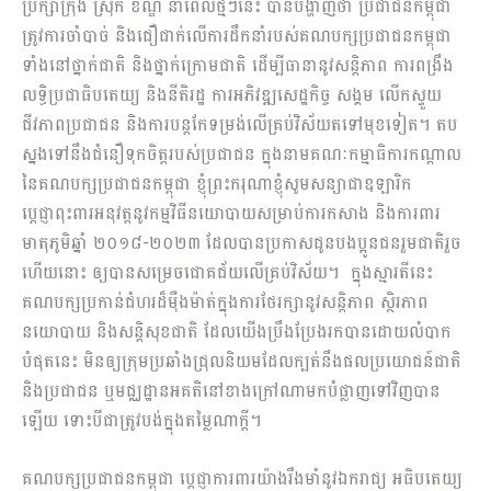
ប្រឹក្សាក្រុង ស្រុក ខណ្ឌ នាពេលថ្មីៗនេះ បានបង្ហាញថា ប្រជាជនកម្ពុជា
ត្រូវការចាំបាច់ និងជឿជាក់លើការដឹកនាំរបស់គណបក្សប្រជាជនកម្ពុជា
ទាំងនៅថ្នាក់ជាតិ និងថ្នាក់ក្រោមជាតិ ដើម្បីធានានូវសន្តិភាព ការពង្រឹង
លទ្ធិប្រជាធិបតេយ្យ និងនីតិរដ្ឋ ការអភិវឌ្ឍសេដ្ឋកិច្ច សង្គម លើកស្ទួយ
ជីវភាពប្រជាជន និងការបន្តកែទម្រង់លើគ្រប់វិស័យតទៅមុខទៀត។ តប
ស្នងទៅនឹងជំនឿទុកចិត្តរបស់ប្រជាជន ក្នុងនាមគណៈកម្មាធិការកណ្តាល
នៃគណបក្សប្រជាជនកម្ពុជា ខ្ញុំព្រះករុណាខ្ញុំសូមសន្យាជាឧឡារិក
ប្តេជ្ញាពុះពារអនុវត្តនូវកម្មវិធីនយោ​បាយសម្រាប់ការកសាង និងការពារ
មាតុភូមិឆ្នាំ ២០១៨-២០២៣ ដែលបានប្រកាសជូនបងប្អូនជនរួមជាតិរួច
ហើយនោះ ឲ្យបានសម្រេចជោគជ័យលើគ្រប់វិស័យ។ ក្នុងស្មារតីនេះ
គណបក្សប្រកាន់ជំហរដ៏ម៉ឺងម៉ាត់ក្នុងការថែរក្សានូវសន្តិភាព ស្ថិរភាព
នយោបាយ និងសន្តិសុខជាតិ ដែលយើងប្រឹងប្រែងរកបានដោយលំបាក
បំផុតនេះ មិនឲ្យក្រុមប្រឆាំងជ្រុលនិយមដែលក្បត់នឹងផលប្រយោជន៍ជាតិ
និងប្រជាជន ឬមជ្ឈដ្ឋានអគតិនៅខាងក្រៅណាមកបំផ្លាញទៅវិញបាន
ឡើយ ទោះបីជាត្រូវបង់ក្នុងតម្លៃណាក្តី។
គណបក្សប្រជាជនកម្ពុជា ប្តេជ្ញាការពារយ៉ាងរឹងមាំនូវឯករាជ្យ អធិបតេយ្យ