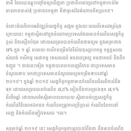
ជាតិ ដែលបានឆ្លុះបញ្ចាំងឲ្យឃើញថា ប្រជាធិបតេយ្យនៅកម្ពុជាកាន់តែ
មានភាពចាស់ទុំ ប្រជាជនកម្ពុជា គឺជាម្ចាស់នៃអំណាចពិតប្រាកដ​។
ចំពោះដំណើរការអភិវឌ្ឍន៍សេដ្ឋកិច្ច សង្គម ក្នុងរយៈពេលពីរទសវត្សរ៍ចុង
ក្រោយនេះ កម្ពុជាស្ថិតនៅក្នុងចំណោម​ប្រទេសដែលមានកំណើនសេដ្ឋកិច្ច
ខ្ពស់ និងលឿនបំផុត ដោយសម្រេចបានកំណើនជាមធ្យម ក្នុងអត្រាជាង
៧% ក្នុង ១ ឆ្នាំ តាមរយៈការរីកចម្រើននៃវិស័យឧស្សាហកម្ម កម្មន្តសាល
សំណង់ កសិកម្ម សេវាកម្ម ទេសចរណ៍ អចលនទ្រព្យ គមនាគមន៍ និងដឹក
ជញ្ជូន ។ ជាងនេះទៀត កម្ពុជាបានចាកចេញពីឋានៈជាប្រទេសមាន
ចំណូលទាប មកជាប្រទេសមានចំណូលមធ្យមកម្រិតទាបនៅឆ្នាំ
២០១៥។ ក្នុងឆ្នាំ ២០១៨ សេដ្ឋកិច្ចកម្ពុជាមានកំណើនលើសពីការរំពឹង
ទុក ដោយសម្រេចបានកំណើន ៧,៥% ធៀបនឹងការគ្រោងទុក ៧,១%
ពីដើមឆ្នាំ ដោយសារតែស្ថិរភាពនយោបាយ ស្ថិរភាពម៉ាក្រូសេដ្ឋកិច្ច
កំណើនវិនិយោគឯកជន​ កំណើនតម្រូវការប្រើប្រាស់ កំណើននៃការនាំ
ចេញ និងកំណើនភ្ញៀវទេសចរ ។ល។
សម្រាប់ឆ្នាំ ២០១៩ នេះ សេដ្ឋកិច្ចកម្ពុជាត្រូវបានរំពឹងថា នឹងមានកំណើន