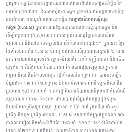
ក្នុងក្របខណ្ឌនៃការអនុវត្តគោលនយោបាយជាតិគាំពារសង្គមដើម្បីលើក
កម្ពស់សុខុមាលភាព និងសាមគ្គីភាពសង្គម ព្រមទាំងកាត់បន្ថយភាពក្រីក្រ
ជាអតិបរមា រាជរដ្ឋាភិបាលបានបង្កើត
បេឡាជាតិរបបសន្តិសុខ
សង្គម
(ប.ស.ស)
ក្នុងគោលដៅផ្តល់នូវសេវាធានាសន្តិសុខសង្គម និង
ដើម្បីរក្សាបាននូវសុខុមាលភាពរបស់ប្រជាពលរដ្ឋខ្មែរពេលចាស់ជរា
ទុព្វលភាព និង​នៅពេលទទួលរងហានិភ័យការងារផ្សេងៗ។ ក្នុងនោះ ផ្នែក
ថែទាំសុខភាពនៃ ប.ស.ស បានគ្របដណ្តប់លើប្រជាពលរដ្ឋជាង ២ លាន
នាក់ ដោយរាប់បញ្ចូលទាំងកម្មករ
–
និយោជិត, អតីតមន្ត្រីរាជការ និងអតីត
យុទ្ធជន ។ រីឯផ្នែកហានិភ័យការងារ ដែលបានជួយសម្រួលបន្ទុកដល់
កម្មករ និយោជិតដែលមានគ្រោះថ្នាក់ពេលបំពេញការងារ បានចុះបញ្ជិកា
ចំនួនជាង ១៣ ពាន់សហគ្រាស និងមានវិសាលភាពលើកម្មករ​និយោជិត
ប្រមាណ ១,៧ លាននាក់ ។ រាជរដ្ឋាភិបាលក៏បានយកចិត្តទុកដាក់ខ្ពស់លើ
សុខុមាលភាពមាតា និងទារក ដោយបានផ្តល់ប្រាក់ឧបត្ថម្ភជូនកម្មករ
និយោជិតជាស្ត្រីសម្រាលកូន ប្រមាណ ៩ ម៉ឺន នាក់ រួចហើយ ទាំងក្នុង
ប្រព័ន្ធ និងក្រៅប្រព័ន្ធ តាមរយៈ​ ប.ស.ស សរុបជាទឹកប្រាក់ប្រមាណ ៣៦
ពាន់លានរៀល គិតតាំងពីដើមខែ មករា ឆ្នាំ ២០១៨ មកទល់ដំណាច់ខែ
មេសា ឆ្នាំ២០១៩។ ទន្ទឹមនេះ រាជរដ្ឋាភិបាលបានដាក់ឲ្យអនុវត្តការ