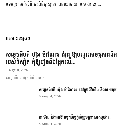
បទអន្តរាគមន៍ស្តីពី ការពិនិត្យស្ថានភាពនយោបាយ របស់ ឯកឧត្ត...
ពត៌មានផ្សេងៗ
សម្តេចធិបតី ហ៊ុន ម៉ាណែត ជំរុញឱ្យបណ្តុះសមត្ថភាពពិត
របស់និស្សិត កុំឱ្យរៀនពឹងផ្អែកលើ...
6 August, 2026
សម្តេចធិបតី ហ៊ុន ម៉ាណែត ន...
សម្តេចធិបតី ហ៊ុន ម៉ាណែត៖ នៅក្នុងជីវិតពិត និងសមរភូម...
6 August, 2026
អាស៊ាន និងអាស៊ានបូកបីប្តេជ្ញាចិត្តរួមគ្នាកសាងមុខងា...
5 August, 2026