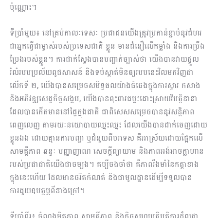
ប៉ុណ្ណោះ។
ទីប្រាំមួយ៖ នៅគ្រប់កាលៈទេសៈ ប្រជាជនយើងត្រូវប្រកាន់ខ្ជាប់នូវជំហរ
ជាអ្នកធ្វើជាម្ចាស់របស់ប្រទេសជាតិ ខ្លួន មានជំនឿលើកម្លាំង និងការប្រឹង
ប្រែងរបស់ខ្លួន។ ការជាក់ស្តែងបានបញ្ជាក់ច្បាស់ថា យើងបានវាយផ្តួល
រំលំរបបប្រល័យពូជសាសន៍ និងទប់ស្កាត់មិនឲ្យរបបនេះវិលមកវិញជា
លើកទី ២, យើងបានសម្រេចសមិទ្ធផលយ៉ាងធំធេងក្នុងការស្តារ កសាង
និងអភិវឌ្ឍសេដ្ឋកិច្ចសង្គម, យើងបានពុះពារជម្នះដោះស្រាយវិបត្តិនានា
ដែលបានកើតមាននៅផ្ទៃក្នុងជាតិ ជាពិសេសសម្រេចបាននូវសន្តិភា​ព
ពេញលេញ តាមរយៈនយោបាយឈ្នះឈ្នះ ដែលយើងបានដាក់ចេញដោយ
ខ្លួនឯង ដោយគ្មានការបញ្ជា ឬជំនួយពីបរទេស គឺអាស្រ័យដោយផ្អែកលើ
សាមគ្គីភាព ឆន្ទៈ បញ្ញាញាណ សេចក្តីព្យាយាម និងភាពអង់អាចក្លាហាន
របស់ប្រជាជាតិយើងជាចម្បង។ គប្បីចងចាំថា គឺភាពរឹងមាំនៃកត្តាខាង
ក្នុងនេះហើយ ដែលមានចរិតកំណត់ និងជាមូលដ្ឋានដើម្បីទទួលបាន
ការជួយឧបត្ថម្ភពីខាងក្រៅ។
ទីប្រាំពីរ៖ ចំណងមិត្តភាព សាមគ្គីភាព និងកិច្ចសហប្រតិបត្តិការដ៏ល្អជា