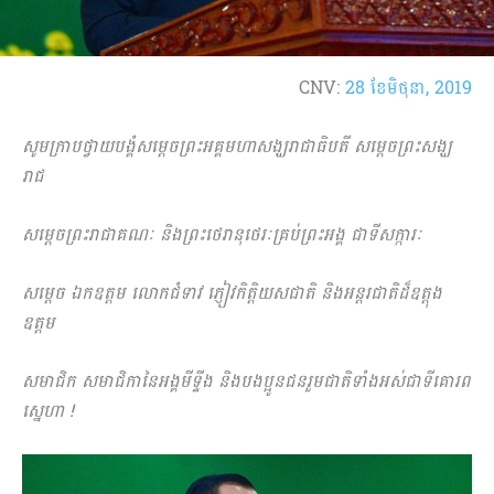
CNV:
28 ខែ​មិថុនា, 2019
សូមក្រាបថ្វាយបង្គំសម្តេចព្រះអគ្គមហាសង្ឃរាជាធិបតី សម្តេចព្រះសង្ឃ
រាជ
សម្តេចព្រះរាជាគណៈ និងព្រះថេរានុថេរៈគ្រប់ព្រះអង្គ ជាទីសក្ការៈ
សម្តេច ឯកឧត្តម លោកជំទាវ ភ្ញៀវកិត្តិយសជាតិ និងអន្តរជាតិដ៏ឧត្តុង
ឧត្តម
សមាជិក សមាជិកានៃអង្គមីទ្ទីង និងបងប្អូនជនរួមជាតិទាំងអស់ជាទីគោរព
ស្នេហា
!