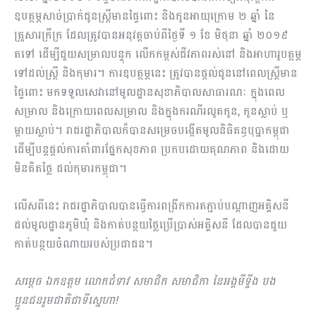
ឧបត្ថម្ភសាច់ប្រាក់ជូនស្រ្តីមានផ្ទៃពោះ និងកូនអាយុក្រោម ២ ឆ្នាំ នៃ
គ្រួសារក្រីក្រ ដែលត្រូវបានអនុវត្តចាប់ពីថ្ងៃទី ១ ខែ មិថុនា ឆ្នាំ ២០១៩
តទៅ ដើម្បីជួយសម្រាលបន្ទុក លើកកម្ពស់ជីវភាពរស់នៅ និងអាហារូបត្ថម្ភ
ទៅដល់ស្ត្រី និងកុមារ។ ការឧបត្ថម្ភនេះ ត្រូវបានផ្តល់​ជូននៅពេលស្រ្តីមាន
ផ្ទៃពោះ មកទទួលសេវានៅមូលដ្ឋានសុខាភិបាលសាធារណៈ ក្នុងពេល
សម្រាល និងក្រោយពេលសម្រាល និងក្នុងករណីរលូតកូន, កូនស្លាប់ ឬ
ម្តាយស្លាប់។ រាជរដ្ឋាភិបាលក៏បានសម្រេចបង្កើតមូលនិធិគន្ធបុប្ផាកម្ពុជា
ដើម្បីបន្តផ្តល់ការគាំពារផ្នែកសុខភាព ប្រកបដោយគុណភាព និងដោយ
មិនគិតថ្លៃ ដល់កុមារកម្ពុជា។
លើសពីនេះ រាជរដ្ឋាភិបាលបានធ្វើការពង្រីកការតភ្ជាប់បណ្តាញអគ្គិសនី
ដល់មូលដ្ឋានភូមិឃុំ និងកាត់បន្ថយថ្លៃប្រើប្រាស់អគ្គិសនី ដែលបានជួយ
កាត់បន្ថយចំណាយរបស់ប្រជាជន។
សម្តេច ឯកឧត្តម លោកជំទាវ សមាជិក សមាជិកា នៃអង្គមីទ្ទីង បង
ប្អូនជនរួមជាតិជាទីស្នេហា
!