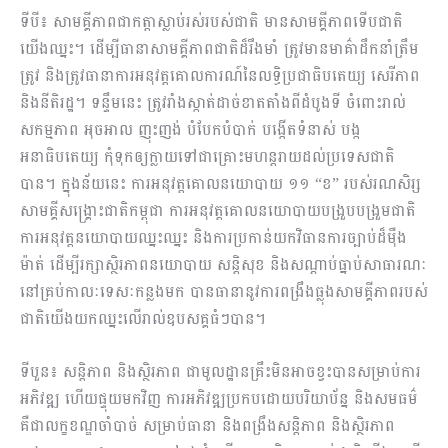
ទីបី៖ សាមគ្គីភាពជាកត្តាស្លាប់រស់របស់ជាតិ មានសាមគ្គីភាពទើបជាតិ
យើងឈ្នះ។ ដើម្បីធានាសាមគ្គីភាពជាតិដ៏រឹងមាំ ត្រូវមានមាគ៌ាដឹកនាំត្រឹម
ត្រូវ និងត្រូវធានាការអនុវត្តគោលការណ៍នៃលទ្ធិប្រជាធិបតេយ្យ សេរីភាព
និងនីតិរដ្ឋ។​ ទន្ទឹមនេះ ត្រូវរាំងស្កាត់ដាច់ខា​តតាំងពីដំបូងទី ចំពោះរាល់
សកម្មភាព អុចអាល ញុះញង់ បំបែកបំបាក់ បង្កើតទំនាស់ បង្ក
អនាធិបតេយ្យ កុំទុកឲ្យក្លាយទៅជាគ្រោះមហន្តរាយដល់ប្រទេសជាតិ
បាន។ ក្នុងន័យនេះ ការអនុវត្តគោលនយោបាយ ១១ “ខ” របស់រណសិរ្ស
សាមគ្គីសង្រ្គោះជាតិកម្ពុជា ការអនុវត្តគោលនយោបាយបង្រួបបង្រួមជាតិ
ការអនុវត្តនយោបាយឈ្នះឈ្នះ និងការប្រកាន់យកវិធានការច្បាប់ដ៏ម៉ឺង
ម៉ាត់ ដើម្បីរក្សាស្ថិរភាពនយោបាយ សន្តិសុខ និងសណ្តាប់ធ្នាប់សាធារណៈ
នៅគ្រប់កាលៈទេសៈកន្លងមក បានធានានូវការពង្រឹងធ្លុងសាមគ្គីភាពរបស់
ជាតិយើងយកឈ្នះលើរាល់ឧបសគ្គធំៗបាន។​
ទីបួន៖ សន្តិភាព និងស្ថិរភាព ជាមូលដ្ឋានគ្រឹះមិនអាចខ្វះបានសម្រាប់ការ
អភិវឌ្ឍ ហើយផ្ទុយមកវិញ ការអភិវឌ្ឍប្រកបដោយបរិយាប័ន្ន និងសមធម៌
គឺជាលក្ខខណ្ឌចាំបាច់ សម្រាប់ធានា និងពង្រឹងសន្តិភាព និងស្ថិរភាព