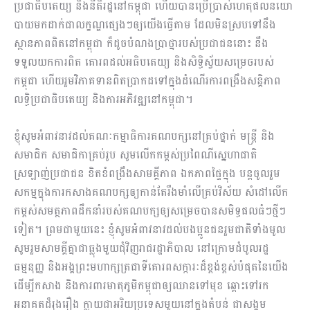
ប្រជាធិបតេយ្យ និងនីតិរដ្ឋនៅកម្ពុជា ហើយបានប្រើប្រាស់ហេតុផលនយោ​
បាយមកដាក់ជាលក្ខណ្ឌផ្សេងៗឲ្យយើងធ្វើតាម ដែលមិនស្របទៅនឹង
ស្ថានភាពពិតនៅកម្ពុជា ក៏ដូចបំណងប្រាថ្នារបស់ប្រជាជននោះ​ នឹង
ទទួលយកការពិត គោរពដល់អធិបតេយ្យ និងសិទ្ធិស្វ័យសម្រេចរបស់
កម្ពុជា ហើយរួមវិភាគទានពិតប្រាកដទៅក្នុងដំណើរការពង្រឹងសន្តិភាព
លទ្ធិប្រជាធិបតេយ្យ និងការអភិវឌ្ឍនៅកម្ពុជា។
ខ្ញុំសូមអំពាវនាវដល់គណៈកម្មាធិការគណបក្សនៅគ្រប់ថ្នាក់ មន្ត្រី និង
សមាជិក សមាជិកាគ្រប់រូប សូមលើកកម្ពស់ប្រពៃណីស្នេហាជាតិ
ស្រឡាញ់ប្រជាជន ខិតខំពង្រឹងសាមគ្គីភាព ឯកភាពផ្ទៃក្នុង បន្តចូលរួម
សកម្មក្នុងការកសាងគណបក្សឲ្យកាន់តែរឹងមាំលើគ្រប់វិស័យ សំដៅលើក
កម្ពស់សមត្ថភាពដឹកនាំរបស់គណបក្សឲ្យសម្រេចបានសមិទ្ធផលធំៗថ្មីៗ
ទៀត។ ព្រមជាមួយនេះ ខ្ញុំសូមអំពាវនាវដល់បងប្អូនជនរួមជាតិទាំងមូល
សូមរួមសាមគ្គីគ្នាជាធ្លុងមួយជុំវិញរាជរដ្ឋាភិបាល នៅក្រោមដំបូលរដ្ឋ
ធម្មនុញ្ញ និងអង្គព្រះមហាក្សត្រជាទីគោរពសក្ការៈដ៏ខ្ពង់ខ្ពស់បំផុតនៃយើង
ដើម្បីកសាង និងការពារមាតុភូមិកម្ពុជាឲ្យឈានទៅមុខ ឆ្ពោះទៅរក
អនាគតដ៏រុងរឿង ក្លាយជាអរិយប្រទេសមួយនៅក្នុងតំបន់ ជាសង្គម