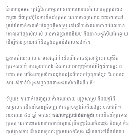
និយាយរួមមក ប្រវត្តិនៃសកម្មភាពនយោបាយរបស់គណបក្សប្រជាជន
កម្ពុជា គឺជាប្រវត្តិនៃការដឹកនាំប្រកប ដោយភាពក្លាហាន ឥតរាថយនៅ
គ្រប់ដំណាក់កាលធំៗនៃប្រវត្តិសាស្ត្រ នៅលើមាគ៌ានយោបាយដែលមាន
គោលដៅច្បាស់លាស់ មានភាពប្រាកដនិយម និងមានចក្ខុវិស័យវែងឆ្ងាយ
ដើម្បីផលប្រយោជន៍ដ៏ឧត្តុងឧត្តមបំផុតរបស់ជាតិ។
ឆ្លងកាត់រយៈពេល ៤ ទសវត្សរ៍ នៃដំណើរការតស៊ូសង្គ្រោះអាយុជីវិត
ប្រទេសជាតិ ការស្តារកសាង និងការពារមាតុភូមិចាប់ពីថ្ងៃជ័យជម្នះ ៧
មករា មក យើងដកស្រង់បាននូវមេរៀនដ៏មានតម្លៃមួយចំនួន ដែលមាន
សារៈសំខាន់បំផុតសម្រាប់អនាគតរបស់ជាតិយើង គឺ៖
ទីមួយ៖ ការដាក់ចេញនូវមាគ៌ានយោបាយ យុទ្ធសាស្រ្ត និងយុទ្ធវិធី
សម្រាប់ការដឹកនាំបានត្រឹមត្រូវ ជាកត្តាចម្បងនៃជ័យជម្នះរបស់ជាតិ។
រយៈពេល ៤០ ឆ្នាំ មកនេះ
គណបក្សប្រជាជនកម្ពុជា
បានដឹកនាំប្រទេស
ប្រកប ដោយជោគជ័យតាមមាគ៌ាមួយដ៏ត្រឹមត្រូវដែលមិនឆ្វេង មិនស្តាំ មិន
បាត់ម្ចាស់ការ​ គឺមានលក្ខណៈប្រាកដជាក់ស្តែង ឆ្លើយតបទៅនឹងបំណង