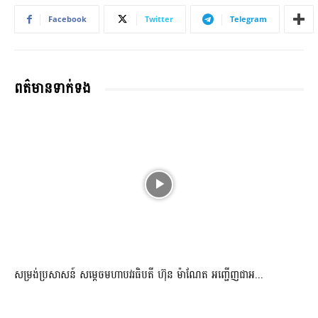
Facebook
Twitter
Telegram
ពត៌មានទាក់ទង
សម្រង់ប្រសាសន៍ សម្ដេចមហាបវរធិបតី ហ៊ុន ម៉ាណែត អញ្ជើញជាអ...