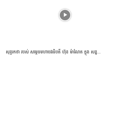
សុន្ទរកថា របស់ សម្ដេចមហាបវរធិបតី ហ៊ុន ម៉ាណែត ក្នុង សន្ន...