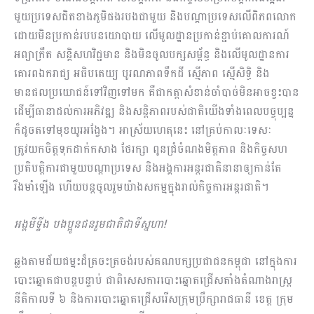
មួយប្រទេសជិតខា​​​ង​ភូមិផងរបងជាមួយ និងបណ្តាប្រទេសលើពិភពលោក
ដោយមិនប្រកាន់របបនយោបាយ លើមូលដ្ឋានប្រកាន់ខ្ជាប់គោលការណ៍
អព្យាក្រឹត សន្តិសហវិជ្ជមាន និងមិនចូលបក្សសម្ព័ន្ធ និងលើមូលដ្ឋានការ
គោរពឯករាជ្យ អធិបតេយ្យ បូរណភាពទឹកដី ស្មើភាព ស្មើសិទ្ធិ និង
មានផលប្រយោជន៍ទៅវិញទៅមក គឺជាកត្តាសំខាន់ចាំបាច់មិនអាចខ្វះបាន
ដើម្បីធានាដល់ការអភិវឌ្ឍ និងសន្តិភាពរបស់ជាតិយើងទាំងពេលបច្ចុប្បន្ន
ក៏ដូចតទៅមុខយូរអង្វែង។ អាស្រ័យហេតុនេះ នៅគ្រប់កាលៈទេសៈ​
ត្រូវយកចិត្តទុកដាក់កសាង ថែរក្សា ពូនជ្រំចំណងមិត្តភាព និងកិច្ចសហ
ប្រតិបត្តិការជាមួយបណ្តាប្រទេស និងអង្គការអន្តរជាតិនានាឲ្យកាន់តែ
រឹងមាំឡើង ហើយបន្តចូលរួមយ៉ាងសកម្មក្នុងរាល់កិច្ចការអន្តរជាតិ។
អង្គមីទ្ទីង បងប្អូនជនរួមជាតិជាទីស្នហា
!
ឆ្លងតាមជ័យជម្នះដ៏ត្រចះត្រចង់របស់គណបក្សប្រជាជនកម្ពុជា នៅក្នុងការ
បោះឆ្នោតជាបន្តបន្ទាប់ ជាពិ​សេ​ស​ការបោះឆ្នោតជ្រើសតាំងតំណាងរាស្រ្ត
នីតិកាលទី ៦ និងការបោះឆ្នោតជ្រើសរើសក្រុមប្រឹក្សារាជធានី ខេត្ត ក្រុម