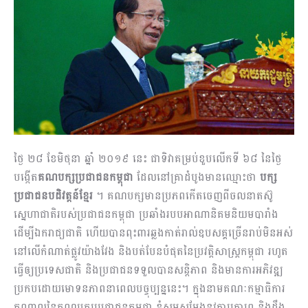
ថ្ងៃ ២៨ ខែមិថុនា ឆ្នាំ ២០១៩ នេះ ជាទិវាគម្រប់ខួបលើកទី ៦៨ នៃថ្ងៃ
បង្កើត
គណបក្សប្រជាជនកម្ពុជា
ដែលនៅគ្រាដំបូងមានឈ្មោះថា
ប​ក្ស
ប្រជាជនបដិវត្តន៍ខ្មែរ
។ គណបក្សមានប្រភពកើតចេញពីចលនាតស៊ូ
ស្នេហាជាតិរបស់ប្រជាជនកម្ពុជា ប្រឆាំងរបបអាណានិគមនិយមបារាំង
ដើម្បីឯករាជ្យជាតិ ហើយបានពុះពារឆ្លងកាត់រាល់ឧបសគ្គច្រើនរាប់មិនអស់
នៅលើកំណាត់ផ្លូវយ៉ាងវែង និងបត់បែនបំផុតនៃប្រវត្តិសាស្ត្រកម្ពុជា រហូត
ធ្វើឲ្យប្រទេសជាតិ និងប្រជាជនទទួលបានសន្តិភាព និងមានការអភិវឌ្ឍ
ប្រកបដោយមោទនភាពនាពេលបច្ចុប្បន្ននេះ។ ក្នុងនាមគណៈកម្មាធិការ
កណ្តាលនៃគណបក្សប្រជាជនកម្ពុជា ខ្ញុំសូមសម្តែងនូវការគោរព និងដឹង