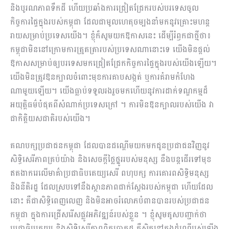
និងបូរណភាពទឹកដី ហើយប្រឆាំងការជ្រៀតជ្រែករបស់បរទេសចូល
កិច្ចការផ្ទៃក្នុងរបស់កម្ពុជា ដែលជាមូលហេតុចម្បងនាំមកនូវគ្រោះមហន្ត
រាយសម្រាប់ប្រទេសយើង។ ខ្ញុំក៏សូមយកឱកាសនេះ ដើម្បីរំឭកជាថ្មីថា៖
កម្ពុជាមិននៅក្រោមការត្រួតត្រារបស់ប្រទេសណានោះទេ យើងមិនផ្តល់
ឱកាសសម្រាប់ឲ្យបរទេសមកជ្រៀតជ្រែកកិច្ចការផ្ទៃក្នុងរបស់យើងឡើយ។
យើងមិនត្រូវឱនក្បាលចំពោះមុខការគាបសង្កត់ ឬការគំរាមកំហែង
ណាមួយឡើយ។ យើងធ្លាប់ទទួលរងរួចមកហើយនូវការដាក់ទណ្ឌកម្មដ៏
អយុត្ដិធម៌បំផុតពីសំណាក់ប្រទេសក្រៅ ។ ការមិនឱនក្បាលរបស់យើង វា
ជាកិត្តិយសជាតិរបស់យើង។
គណបក្សប្រជាជនកម្ពុជា ដែលបានដណ្តើមយកមកជូនប្រជាជនវិញនូវ
សិទ្ធិសេរីភាពគ្រប់យ៉ាង និងសេចក្តីថ្លៃថ្នូររបស់មនុស្ស នឹងបន្តដើរទៅមុខ
ឥតងាករេលើមាគ៌ាប្រជាធិបតេយ្យសេរី ពហុបក្ស ការគោរពសិទ្ធិមនុស្ស
និងនីតិរដ្ឋ ដែលស្របទៅនឹងស្ថានភាពជាក់ស្តែងរបស់កម្ពុជា ហើយដែល
នោះ គឺជាសិទ្ធិពេញលេញ និងមិនអាចរំលោភបំពានបានរបស់ប្រជាជន
កម្ពុជា ក្នុងការជ្រើសរើសផ្លូវអភិវឌ្ឍន៍របស់ខ្លួន ។ ខ្ញុំសូមគូសបញ្ជាក់ថា
ប្រជាធិបតេយ្យ និងសិទ្ធិសេរីភាពពិតប្រាកដ គឺស្ថិតនៅក្នុងដំណើររស់ឡើង