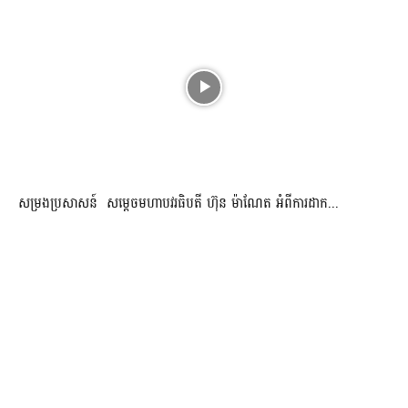
សម្រងប្រសាសន៍ សម្ដេចមហាបវរធិបតី ហ៊ុន ម៉ាណែត អំពីការដាក...