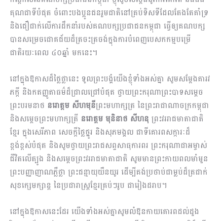
គុណជាទីបំផុត ចំពោះបងប្អូនជនរួមជាតិនៅគ្រប់ទិសទីដែលតែងតែគាំទ្រ
និងជឿជាក់លើការដឹកនាំរបស់គណបក្សប្រជាជនកម្ពុ​ជា ធ្វើឲ្យគណបក្ស
បានសម្រេចជោគជ័យដ៏ត្រចះត្រចង់ក្នុងការបំពេញបេសកកម្មបម្រើ
ជាតិរយៈពេល ៤០ឆ្នាំ មកនេះ។
នៅក្នុងឱកាសដ៏ថ្លៃថ្លានេះ ទូលព្រះបង្គំយើងខ្ញុំទាំងអស់គ្នា សូមសម្តែងគារវ
ភក្តី និងកតញ្ញូតាធម៌ដ៏ជ្រាលជ្រៅបំផុត ថ្វាយព្រះករុណាព្រះបាទសម្តេច
ព្រះបរមនាថ
នរោត្តម សីហមុនី
ព្រះមហាក្សត្រ នៃព្រះរាជាណាចក្រកម្ពុជា
និងសម្តេចព្រះមហាក្សត្រី
នរោត្តម មុនិនាថ សីហនុ
ព្រះវររាជមាតាជាតិ
ខ្មែរ ក្នុងសេរីភាព សេចក្តីថ្លៃថ្នូរ និងសុភមង្គល ជាទីគោរពសក្ការៈដ៏
ខ្ពង់ខ្ពស់បំផុត និងសូមថ្វាយព្រះរាជសព្ទសាធុការពរ ព្រះករុណាជាអម្ចាស់
ជីវិតលើត្បូង និងសម្តេចព្រះវររាជមាតាជាតិ សូមមានព្រះកាយពលមាំមួន
ព្រះបញ្ញាញាណភ្លឺថ្លា ព្រះជន្មាយុយឺនយូរ ដើម្បីគង់ប្រថាប់ជាម្លប់ដ៏ត្រជាក់
សុខក្សេមក្សាន្ត នៃប្រជារាស្ត្រខ្មែរគ្រប់ៗរូប ជារៀងដរាប។
នៅក្នុងឱកាសនេះដែរ យើងទាំងអស់គ្នាសូមលំឱនកាយគោរពដល់ដួង