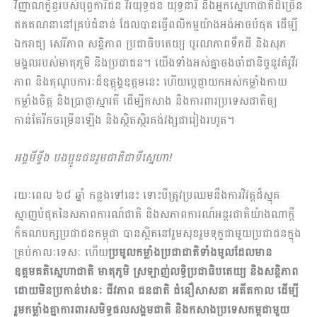
វិញ្ញាណក្ខ័ន្ធរបស់បុព្វការីជន វីរយុទ្ធជន យុទ្ធនារី និងអ្នកស្នេហាជាតិដ៏ច្រើន
ឥតគណនានៅគ្រប់ជំនាន់ ដែលបានធ្វើពលិកម្មយ៉ាងអង់អាចបំផុត ដើម្បី
ឯករាជ្យ សេរីភាព សន្តិភាព ប្រជាធិបតេយ្យ បូរណភាពទឹកដី និងសុភ
មង្គលរបស់មាតុភូមិ និងប្រជាជន។ យើងទាំងអស់គ្នាចងចាំជានិច្ចនូវគំរូវីរ
ភាព និងគុណូបការៈដ៏ឧត្តុង្គឧត្តមនេះ ហើយប្តេជ្ញាយកអស់កម្លាំងកាយ
កម្លាំងចិត្ត និងប្រាជ្ញាស្មារតី ដើម្បីកសាង និងការពារប្រទេសជាតិឲ្យ
កាន់តែរីកចម្រើនឡើង និងស្ថិតស្ថិរគង់វង្សជារៀងរហូត។
អង្គមីទ្ទីង បងប្អូនជនរួមជាតិជាទីស្នេហា
!
រយៈពេល ៦៨ ឆ្នាំ កន្លងទៅនេះ ទោះបីត្រូវប្រឈមនឹងការវិវត្តដ៏ស្មុគ
ស្មាញបំផុតនៃសភាពការណ៍ជាតិ និងសភាពការណ៍អន្តរជាតិយ៉ាងណាក្តី
ក៏គណបក្សប្រជាជនកម្ពុជា បានស្ថិតនៅរួមសុខរួមទុក្ខជាមួយប្រជាជនក្នុង
គ្រប់កាលៈទេសៈ ហើយ
ប្រមូលកម្លាំងប្រជាជាតិទាំងមូលដែលមាន
ឧត្តមគតិស្នេហាជាតិ មាតុភូមិ ស្រឡាញ់លទ្ធិប្រជាធិបតេយ្យ និងសន្តិភាព
ដោយមិនប្រកាន់ឋានៈ​ ជីវភាព ជនជាតិ ជំនឿសាសនា អតីតកាល ដើម្បី
រួមកម្លាំងគ្នាការពារសមិទ្ធផលសង្គមជាតិ និងកសាងប្រទេសកម្ពុជាមួយ