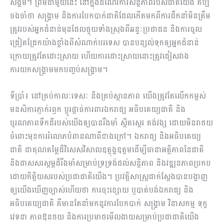
សង្គម។ ព្រមជាមួយនេះ នៅក្នុងដំណើរការសន្តិភាពរបស់ជាតិយើង គប្បី
ចងចាំថា សង្គ្រាម និងការបែកបាក់ជាតិដែលកើតមកពីការដឹកនាំមិនត្រឹម
ត្រូវរបស់អ្នកជំនាន់មុនដែលផ្ទុយទាំងស្រុងពីឆន្ទៈប្រជាជន និងការចូល
ជ្រៀតជ្រែកយ៉ាងខ្លាំងពីសំណាក់បរទេស បានបន្សល់ទុកឲ្យអ្នកជំនាន់
ក្រោយត្រូវតែដោះស្រាយ ហើយការដោះស្រាយនោះត្រូវជៀសវាង
ការយកសង្រ្គាមមកបញ្ចប់សង្រ្គាម។
ទីប្រាំ៖ នៅគ្រប់កាលៈទេសៈ និងគ្រប់ស្ថានភាព យើងត្រូវតែលើកកម្ពស់
មនសិការភ្ញាក់រឭក ប្តូរផ្តាច់ការពារឯករាជ្យ អធិបតេយ្យជា​តិ​ និង
បូរណភាពទឹកដីរបស់យើងឲ្យបានរឹងមាំ ស្ថិតស្ថេរ គង់វង្ស ដោយមិនរាថយ
ចំពោះមុខការរំលោភបំពានណាពីខាងក្រៅ។ ឯករាជ្យ និងអធិបតេយ្យ
ជាតិ ជាគុណតម្លៃដ៏វិសេសវិសាលឧត្តុង្គឧត្តមដើម្បីធានាអត្ថិភាពនៃជាតិ
និងជាសសរស្តម្ភដ៏រឹងមាំសម្រាប់ទ្រទ្រង់ដល់សន្តិភាព និងវឌ្ឍនភាពប្រកប
ដោយកិត្តិយសរបស់ប្រជាជាតិយើង។ ប្រវត្តិសាស្រ្តជាក់ស្តែងបានបង្ហាញ
ឲ្យយើង​ឃើញច្បាស់ហើយថា ការចុះខ្សោយ ឬបាត់បង់ឯករាជ្យ និង
អធិបតេយ្យជាតិ គឺមានតែនាំមកនូវការបែកបាក់ សង្រ្គាម វិនាសកម្ម ទុក្ខ
វេទនា ភាពឱនថយ និងការប្រមាថមើលងាយសម្រាប់ប្រជាជាតិយើង