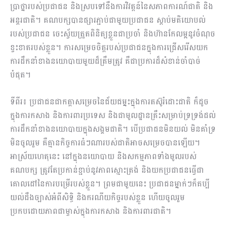
ប្រាថ្នារបស់ប្រជាជន និងស្របទៅនឹងការវិវត្តន៍នៃសភាពការណ៍ជាតិ និង
អន្តរជាតិ។ គណបក្សបានផ្សារភ្ជាប់ជាមួយប្រជាជន ស្តាប់មតិយោបល់
របស់ប្រជាជន ចេះស្វ័យ​ត្រួតពិនិត្យខ្លួនជាប្រចាំ និងហ៊ានកែលម្អនូវចំណុច
ខ្វះខាតរបស់ខ្លួន។ ការសម្រេ​​​ច​​​ចិត្ត​របស់ប្រជាជនក្នុងការជ្រើសរើសយក
ការដឹកនាំខាងនយោបាយមួយដ៏ត្រឹមត្រូវ គឺជាប្រការដ៏សំខាន់ចាំបាច់
បំផុត។
ទីពីរ៖ ប្រជាជនជាកត្តាសម្រេចនៃជ័យជម្នះក្នុងការតស៊ូរំដោះជាតិ ក៏ដូច
ក្នុងការកសាង និងការពារប្រទេស និងជាមូលដ្ឋានគ្រឹះសម្រាប់ទ្រទ្រង់ដល់
ការដឹកនាំខាងនយោបាយក្នុងសង្គមជាតិ។ បើប្រជាជនមិនយល់ មិនគាំទ្រ
មិនចូលរួម គឺគ្មានកិច្ចការធំៗណារបស់ជាតិអាចសម្រេចបានឡើយ។
អាស្រ័យហេតុនេះ នៅក្នុងនយោ​បាយ និងសកម្មភាពទាំងមូលរបស់
គណបក្ស ត្រូវតែប្រកាន់ខ្ជាប់នូវភាពស្មោះត្រង់ និងយកប្រជាជនធ្វើជា
គោលដៅនៃការបម្រើរបស់ខ្លួន។ ព្រមជាមួយនេះ ប្រជាជនម្នាក់ៗក៏គប្បី
យល់ដឹងច្បាស់អំពីសិទ្ធិ និងករណីយកិ​ច្ចរបស់ខ្លួន ហើយចូលរួម
ប្រកបដោយភាពជាម្ចាស់ក្នុងការកសាង និងការពារជាតិ។