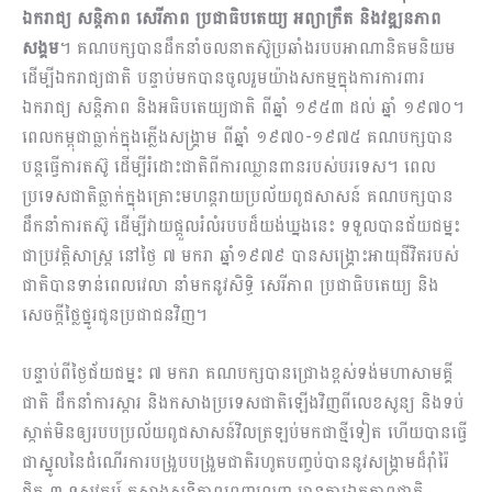
ឯករាជ្យ សន្តិភាព សេរីភាព ប្រជាធិបតេយ្យ អព្យាក្រឹត និងវឌ្ឍនភាព
សង្គម
។ គណបក្សបានដឹកនាំចលនាតស៊ូប្រឆាំងរបបអាណានិគមនិយម
ដើម្បីឯករាជ្យជាតិ បន្ទាប់មកបានចូលរួមយ៉ាងសកម្មក្នុងការការពារ
ឯករាជ្យ សន្តិភាព និងអធិបតេយ្យជាតិ ពីឆ្នាំ ១៩៥៣ ដល់ ឆ្នាំ ១៩៧០។
ពេលកម្ពុជាធ្លាក់ក្នុងភ្លើងសង្គ្រាម ពីឆ្នាំ ១៩៧០-១៩៧៥ គណបក្សបាន
បន្តធ្វើការតស៊ូ ដើម្បីរំដោះជាតិពីការឈ្លានពានរបស់បរទេស។ ពេល
ប្រទេសជាតិធ្លាក់ក្នុងគ្រោះមហន្តរាយប្រល័យពូជសាសន៍ គណបក្សបាន
ដឹកនាំការតស៊ូ ដើម្បីវាយផ្តួលរំលំរបបដ៏យង់ឃ្នងនេះ ទទួលបានជ័យជម្នះ
ជាប្រវត្តិសាស្ត្រ នៅថ្ងៃ ៧ មករា ឆ្នាំ១៩៧៩ បានសង្គ្រោះអាយុជីវិតរបស់
ជាតិបានទាន់ពេលវេលា នាំមកនូវសិទ្ធិ សេរីភាព ប្រជាធិបតេយ្យ និង
សេចក្តីថ្លៃថ្នូរជូនប្រជាជនវិញ។
បន្ទាប់ពីថ្ងៃជ័យជម្នះ ៧ មករា គណបក្សបានជ្រោងខ្ពស់ទង់មហាសាមគ្គី
ជាតិ ដឹកនាំការស្តារ និងកសាងប្រទេសជាតិឡើងវិញពីលេខសូន្យ និងទប់
ស្កាត់មិនឲ្យរបបប្រល័យពូជសាសន៍វិលត្រឡប់មកជាថ្មីទៀត ហើយបានធ្វើ
ជាស្នូលនៃដំណើរការបង្រួបបង្រួមជាតិរហូតបញ្ចប់បាននូវសង្គ្រាមដ៏រ៉ាំរ៉ៃ
ជិត ៣ ទសវត្សរ៍ កសាងស​ន្តិភាពពេញលេញ មានការឯកភាពជាតិ