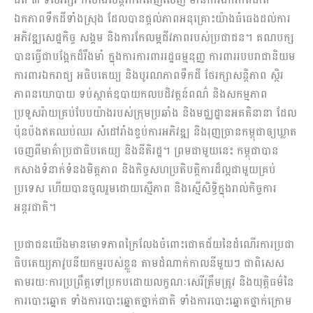
ឯកភាពទឹកដីទាំងស្រុង ដែលបានផ្តល់ភាពអនុគ្រោះយ៉ាងធំធេងដល់ការ
អភិវឌ្ឍសេដ្ឋកិច្ច សង្គម និងការកែលម្អជីវភាពរបស់ប្រជាជន។ គណបក្ស
បានធ្វើជាបង្អែកដ៏រឹងមាំ ក្នុងការការពាររដ្ឋធម្មនុញ្ញ ការពាររបបរាជានិយម
ការពារឯករាជ្យ អធិបតេយ្យ និងបូរណភាពទឹកដី ថែរក្សាសន្តិភាព ស្ថិរ
ភាពនយោបាយ ទប់ស្កាត់ឧបាយកលបដិវត្តន៍ពណ៌ និងសកម្មភាព
ប្រទូសរ៉ាយគ្រប់បែបយ៉ាងរបស់ក្រុមប្រឆាំង និងមជ្ឈដ្ឋានអគតិនានា ដែល
ប៉ុនប៉ងឥតឈប់ឈរ សំដៅរាំងខ្ទប់ការអភិវឌ្ឍ និងរុញច្រានកម្ពុជាឲ្យឃ្លាត
ចេញពីមាគ៌ាប្រជាធិបតេយ្យ និងនីតិរដ្ឋ។ ព្រមជាមួយនេះ កម្ពុជាបាន
កសាងទំនាក់ទំនងមិត្តភាព និងកិច្ចសហប្រតិបត្តិការដ៏ល្អជាមួយគ្រប់
ប្រទេស ហើយបានចូលរួមដោយស្មើភាព និងស្មើសិទ្ធិក្នុងរាល់កិច្ចការ
អន្តរជាតិ។
ប្រជាជនយើងមានមោទភាពក្រៃលែងចំពោះជោគជ័យនៃដំណើរការប្រជា
ធិបតេយ្យភាវូបនីយកម្មរបស់ខ្លួន តាមដំណាក់កាលនីមួយៗ ជាពិសេស
តាមរយៈការប្រព្រឹត្តទៅប្រកបដោយលក្ខណៈសេរីត្រឹមត្រូវ និងយុត្តិ​ធម៌នៃ
ការបោះឆ្នោត ទាំងការបោះឆ្នោតថ្នាក់ជាតិ ទាំងការបោះឆ្នោតថ្នាក់ក្រោម