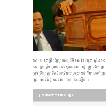
តាកែវ៖ នៅព្រឹកថ្ងៃព្រហស្បតិ៍ទី១៣ ខែមិថុនា ឆ្នាំ២០១
ការ រដ្ឋមន្ត្រីទទួលបន្ទុកទីស្ដីការគណៈរដ្ឋមន្រ្តី និងជ
ក្រុមប្រឹក្សាត្រូវខិតខំបម្រើផលប្រយោជន៍ និងសេចក្ត
ត្រូវប្រកាន់និន្នាការនយោបាយនោះឡើយ។
រូបភាពដោយ៖ មើក ឡុង