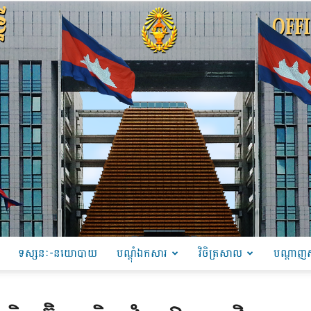
ទស្សនៈ-នយោបាយ
បណ្ដុំឯកសារ
វិចិត្រសាល
បណ្តាញស
PRU