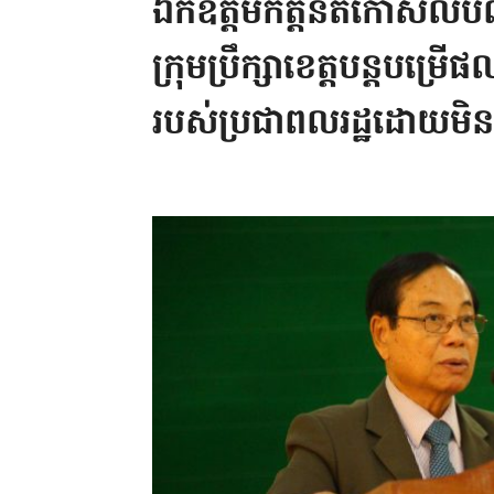
ឯកឧត្តមកិត្តិនីតិកោសលបណ
ក្រុមប្រឹក្សាខេត្ត​បន្តបម្រ
របស់ប្រជាពលរដ្ឋដោយ​មិនត