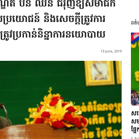
្ឌិត ប៊ិន ឈិន ជំរុញឱ្យសមាជិក
ើផលប្រយោជន៍ និងសេច​ក្តីត្រូវការ
ពត៌
I
្រូវប្រកាន់និន្នាការនយោបាយ
13 June, 2019
អង្គ
ភាព​
សម្
សមត
ផ្អ
6 Au