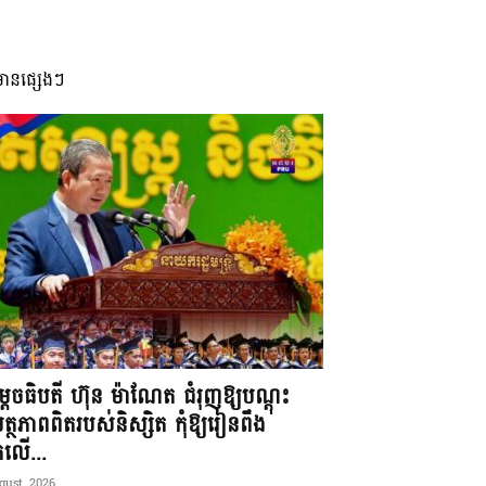
មានផ្សេងៗ
តេចធិបតី ហ៊ុន ម៉ាណែត ជំរុញឱ្យបណ្តុះ
្ថភាពពិតរបស់និស្សិត កុំឱ្យរៀនពឹង
ែកលើ...
gust, 2026