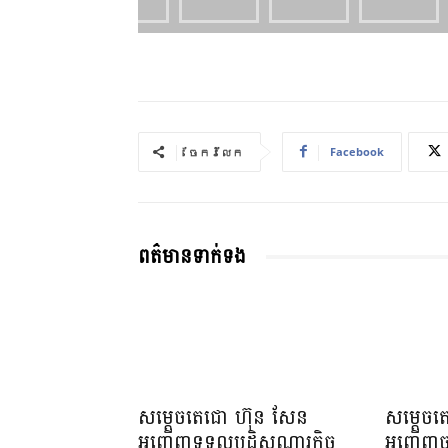
Facebook
ចែករំលែក
ពត៌មានទាក់ទង
សម្តេចតេជោ ហ៊ុន សែន
សម្តេចត
អញ្ជើញទទួលបដិសណ្ឋារកិច្ច
អញ្ជើញច