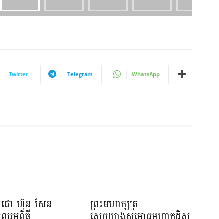
Twitter
Telegram
WhatsApp
េជោ ហ៊ុន សែន
ព្រះមហាក្សត្រ
ូលរួមពិធី
ស្តេចយាងសម្ពោធមហាកុដិស