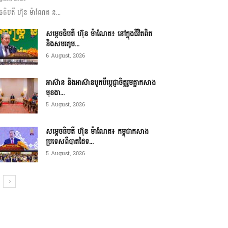
ចធិបតី ហ៊ុន ម៉ាណែត ន...
សម្តេចធិបតី ហ៊ុន ម៉ាណែត៖ នៅក្នុងជីវិតពិត
និងសមរភូម...
6 August, 2026
អាស៊ាន និងអាស៊ានបូកបីប្តេជ្ញាចិត្តរួមគ្នាកសាង
មុខងា...
5 August, 2026
សម្ដេចធិបតី ហ៊ុន ម៉ាណែត៖ កម្ពុជាកសាង
ប្រទេសពីបាតដៃទ...
5 August, 2026