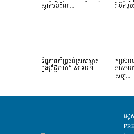
ស្វាគមន៍ដំណ...
រំលឹកខួប
ទិដ្ឋភាពកាំជ្រួចដ៏ស្រស់ស្អាត​
កម្រងរូប
ក្នុងព្រឹត្តិការណ៍​ សាទរកម...
របស់មហាគ
សប្ប...
អង្គ
PRE