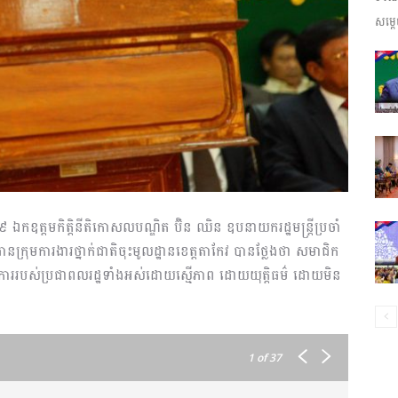
សម្តេ
ព័ត៌មាន​
និង
៩ ឯកឧត្តមកិត្តិនីតិកោសលបណ្ឌិត ប៊ិន ឈិន ឧបនាយករដ្ឋមន្រ្តីប្រចាំ
ាប្រធានក្រុមការងារថ្នាក់ជាតិចុះមូលដ្ឋានខេត្តតាកែវ បានថ្លែងថា សមាជិក
ប្រតិកម្ម
ីត្រូវការរបស់ប្រជាពលរដ្ឋទាំងអស់ដោយស្មើភាព ដោយយុត្តិធម៌ ដោយមិន
1
of 37
រហ័ស