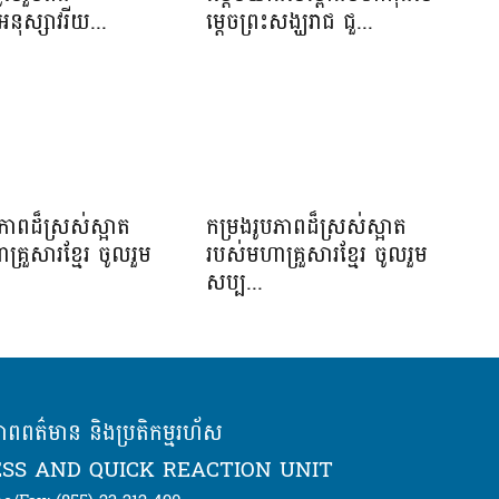
អនុស្សាវរីយ...
ម្តេចព្រះសង្ឃរាជ ជួ...
ភាពដ៏ស្រស់ស្អាត​
កម្រងរូបភាពដ៏ស្រស់ស្អាត​
្រួសារខ្មែរ​ ចូលរួម
របស់មហាគ្រួសារខ្មែរ​ ចូលរួម
សប្ប...
ភាពពត៌មាន និងប្រតិកម្មរហ័ស
SS AND QUICK REACTION UNIT