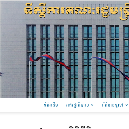
ទំព័រដើម
រាជរដ្ឋាភិបាល
ព័ត៌មានទូទៅ