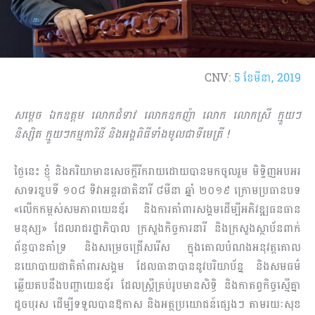
CNV:
5 ខែ​មីនា, 2019
សម្តេច ឯកឧត្តម លោកជំទាវ លោកឧកញ៉ា លោក លោកស្រី ក្មួយៗ
និស្សិត ក្មួយៗកម្មការិនី និងអង្គពិធីទាំងមូលជាទីមេត្រី !
ថ្ងៃនេះ ខ្ញុំ និងភរិយាមានសេចក្តីរីករាយដោយបានមកចូលរួម មិទ្ទិញអបអរ
សាទរខួបទី ១០៨ ទិវាអន្តរជាតិនារី ៨មីនា ឆ្នាំ ២០១៩ ក្រោមប្រធានបទ
«លើកកម្ពស់សមភាពយេនឌ័រ និងការគាំពារសង្គមដើម្បីអភិវឌ្ឍធនធាន
មនុស្ស» ដែលរាជរដ្ឋាភិបាល ក្រសួងកិច្ចការនារី និងក្រសួងស្ថាប័នពាក់
ព័ន្ធបានគាំទ្រ និងសម្រេចជ្រើសរើស ក្នុងគោលបំណងអនុវត្តគោល
នយោបាយជាតិគាំពារសង្គម ដែលធានាបាននូវបរិយាប័ន្ន និងសមធម៌
ឆ្លើយតបនឹងបញ្ហាយេនឌ័រ ដែលស្ត្រីគ្រប់រូបមានសិទ្ធិ និងកាតព្វកិច្ចស្មើគ្នា
ដូចបុរស ដើម្បីទទួលបាន​​ឱកាស និងអត្ថប្រយោជន៍ផ្សេងៗ តាមរយៈសុខ