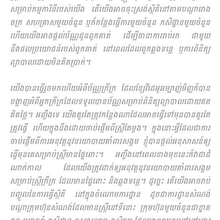
សម្រាប់កម្មការិនីរបស់យើង តើយើងអាចចុះស្រង់ស្ថិតិនៅតាមបណ្ដារោង
ចក្រ សហគ្រាសមួយចំនួន ឬក៏កន្លែងធ្វើការមួយចំនួន កសិដ្ឋានមួយចំនួន
ហើយយើងអាចផ្ដល់ប័ណ្ណជូនពួកគាត់ ដើម្បីធានាការរាប់រក ជាមួយ
នឹងផលប្រយោជន៍របស់ពួកគាត់ នៅពេលដែលពួកឆ្លងទន្លេ ឬការពិនិត្យ
ព្យាបាលដោយមិនគិតប្រាក់។
យើងបានធ្វើរួចមកហើយអំពីប័ណ្ណក្រីក្រ ដែលខ្សែវីដេអូអម្បាញ់មិញក៏បាន
បង្ហាញអំពីអ្នកក្រីក្រដែលទទួលបានប័ណ្ណសម្រាប់ពិនិត្យព្យាបាលដោយឥត
គិតថ្លៃ។ អញ្ចឹងទេ យើងគួរតែត្រូវកន្លែងណាដែលអាចធ្វើទៅមុនបានគួរតែ
ត្រូវធ្វើ ហើយក្នុងនឹងដោយចាប់ផ្ដើមពីស្ត្រីតែម្ដង។ ក្នុងនោះអ្វីដែលជាការ
ចាប់ផ្ដើមពីការអនុវត្តនូវនយោបាយគាំពារសង្គម ខ្ញុំបានផ្ដល់អនុសាសន៍ឲ្យ
ធ្វើមុនគេសម្រាប់ស្រ្តីមានផ្ទៃពោះ។ អញ្ចឹងនៅពេលខាងមុខនេះក៏វាជាដំ​
ណាក់កាល ដែលយើងត្រូវដាក់ឲ្យអនុវត្តនូវនយោបាយគាំពារសង្គម
សម្រាប់ស្ត្រីក្រីក្រ ដែលមានផ្ទៃពោះ និងឆ្លងទន្លេ។ ដូច្នេះ តើយើងអាចរាប់
បញ្ចូលនៃការធ្វើស្ថិតិ នៅក្នុងចំណោមការដ្ឋាន ដូចជាការដ្ឋានសំណង់
បណ្ដាក្រុមហ៊ុនសំណង់ដែលមានស្ត្រីនៅទីនោះ ក្រុមហ៊ុនមួយចំនួនជាខ្នាត