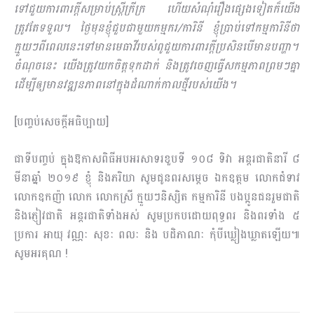
ទៅជួយការពារក្ដីសម្រាប់ស្ដ្រីក្រីក្រ ហើយសំណុំរឿងផ្សេងទៀតក៏យើង
ត្រូវតែទទួល។ ថ្ងៃមុនខ្ញុំជួបជាមួយកម្មករ/ការិនី ខ្ញុំប្រាប់ទៅកម្មការិនីថា
ក្មួយៗពីពេលនេះទៅមានមេធាវីរបស់ពូជួយការពារក្ដីប្រសិនបើមានបញ្ហា។
ចំណុចនេះ យើងត្រូវយកចិត្តទុកដាក់ និងត្រូវចេញធ្វើសកម្មភាពព្រមៗគ្នា
ដើម្បីឲ្យមានវឌ្ឍនភាពនៅក្នុងដំណាក់កាលថ្មីរបស់យើង។
[បញ្ចប់សេចក្ដីអធិប្បាយ]
ជាទីបញ្ចប់ ក្នុងឱកាសពិធីអបអរសាទរខួបទី ១០៨ ទិវា អន្តរជាតិនារី ៨
មីនាឆ្នាំ ២០១៩ ខ្ញុំ និងភរិយា សូមជូនពរសម្តេច ឯកឧត្តម លោកជំទាវ
លោកឧកញ៉ា លោក លោកស្រី ក្មួយៗនិស្សិត កម្មការិនី បងប្អូនជនរួមជាតិ
និងភ្ញៀវជាតិ អន្តរជាតិទាំងអស់ សូមប្រកបដោយពុទ្ធពរ និងពរទាំង ៥
ប្រការ ឤយុ វណ្ណៈ សុខៈ ពលៈ និង បដិភាណៈ កុំបីឃ្លៀងឃ្លាតឡើយ៕
សូមអរគុណ !