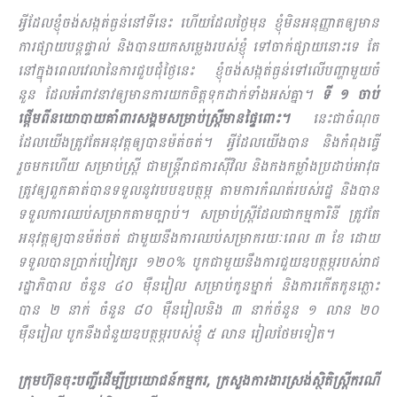
អ្វីដែលខ្ញុំចង់សង្កត់ធ្ងន់នៅទីនេះ ហើយដែលថ្ងៃមុន ខ្ញុំមិនអនុញ្ញាតឲ្យមាន
ការផ្សាយបន្តផ្ទាល់ និងបានយកសម្លេងរបស់ខ្ញុំ ទៅចាក់ផ្សាយនោះទេ តែ
នៅក្នុងពេលវេលានៃការជួបជុំថ្ងៃនេះ ខ្ញុំចង់សង្កត់ធ្ងន់ទៅលើបញ្ហាមួយចំ​
នួន ដែលអំពាវនាវឲ្យមានការយកចិត្តទុកដាក់ទាំងអស់គ្នា។
ទី ១ ចាប់
ផ្ដើមពីនយោបាយគាំពារសង្គមសម្រាប់ស្ត្រីមានផ្ទៃពោះ។
នេះជាចំណុច
ដែលយើងត្រូវតែអនុវត្តឲ្យបានម៉ត់ចត់។ អ្វីដែលយើងបាន និងកំពុងធ្វើ
រួចមកហើយ សម្រាប់ស្ត្រី ជាមន្ត្រីរាជការស៊ីវិល និងកងកម្លាំងប្រដាប់អាវុធ
ត្រូវឲ្យពួកគាត់បានទទួលនូវរបបឧបត្ថម្ភ តាមការកំណត់របស់រដ្ឋ និងបាន
ទទួលការឈប់សម្រាកតាមច្បាប់។ សម្រាប់ស្ត្រីដែលជាកម្មការិនី ត្រូវតែ
អនុវត្តឲ្យបានម៉ត់ចត់ ជាមួយនឹងការឈប់សម្រាករយៈពេល ៣ ខែ ដោយ
ទទួលបានប្រាក់បៀវត្សរ ១២០% បូកជាមួយនឹងការជួយឧបត្ថម្ភរបស់រាជ
រដ្ឋាភិបាល ចំនួន ៤០ ម៉ឺនរៀល សម្រាប់កូនម្នាក់ និងការកើតកូនភ្លោះ
បាន ២ នាក់ ចំនួន ៨០ ម៉ឺនរៀលនិង ៣ នាក់ចំនួន ១ លាន ២០
ម៉ឺនរៀល បូកនឹងជំនួយឧបត្ថម្ភរបស់ខ្ញុំ ៥ លាន រៀលថែមទៀត។
ក្រុមហ៊ុនចុះបញ្ជីដើម្បីប្រយោជន៍កម្មករ, ក្រសួងការងារស្រង់​ស្ថិតិស្ដ្រី​ករណី