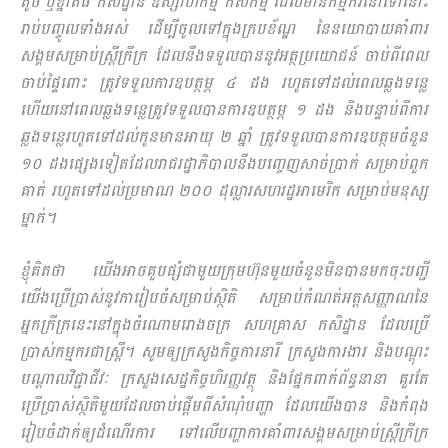
តូច​ ឬខ្នាតធំ កសិដ្ឋាន ឧស្សាហកម្ម កសិកម្ម ដែលមានកម្មករនៅទៅនោះ
រាប់បញ្ចូលទាំងអស់ ដើម្បីចូលទៅក្នុងក្របខ័ណ្ឌ នៃនយោបាយគាំពារ
សង្គមសម្រាប់ស្ត្រីក្រីក្រ ដែលនឹងទទួលបាននូវអត្ថប្រយោជន៍ ចាប់ពីពេល
ចាប់ផ្ទៃពោះ ត្រូវទទួលការឧបត្ថម្ភ ៤ ដង រហូតទៅដល់ពេលឆ្លងទន្លេ
ហើយនៅពេលឆ្លងទន្លេត្រូវទទួលបានការឧបត្ថម្ភ ១ ដង និងបន្ទាប់ពីការ
ឆ្លងទន្លេរហូតទៅដល់កូនមានអាយុ ២ ឆ្នាំ ត្រូវទទួលបានការឧបត្ថមចំនួន
១០ ដងផ្សេងទៀតដែលរាជរដ្ឋាភិបាលនឹងបញ្ចេញសាច់ប្រាក់ សម្រាប់ពួក
គាត់ រហូតទៅដល់ប្រមាណ ២០០ ដុល្លារសហរដ្ឋអាមេរិក សម្រាប់មនុស្ស
ម្នាក់។
ខ្ញុំគិតថា យើងអាចគួបផ្សំជាមួយក្រុមហ៊ុនមួយចំនួនមិនបានមកចុះបញ្ជី
យើងប្រើប្រាស់នូវការៀបចំសម្រាប់ស្ថិតិ សម្រាប់កំណត់អត្តសញ្ញាណនៃ
អ្នកក្រីក្រនេះនៅក្នុងចំណោមរោងចក្រ សហគ្រាស កសិដ្ឋាន ដែលប្រើ
ប្រាស់កម្មករជាស្រ្តី។ សូមឲ្យក្រសួងកិច្ចការនារី ក្រសួងការងារ និងបណ្ដុះ
បណ្ដាលវិជ្ជាជីវៈ ក្រសួងសេដ្ឋកិច្ចហិរញ្ញវត្ថុ និងផ្នែកពាក់ព័ន្ធនានា គួរតែ
ប្រើប្រាស់ស្ថិតិមួយដែលចាប់ផ្ដើមពីសំណុំបញ្ហា ដែលយើងបាន និងកំ​ពុង
រៀបចំដាក់ឲ្យដំណើរការ ទៅលើបញ្ហាការគាំពារសង្គមសម្រាប់ស្ត្រីក្រីក្រ