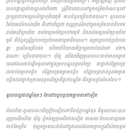
ក្របខណ្ឌថ្នាក់ឧត្តមសិក្សា និងក្រោយឧត្តមសិក្សា។ អម្បាញ់មិញ តួលេខ
បានបង្ហាញយ៉ាងច្បាស់ហើយថា ស្រ្តីដែលបាននៅក្នុងកម្រិតចំណេះទូទៅ
ប្រឡងជាប់មធ្យមសិក្សាទុតិយភូមិ មានចំនួនច្រើនជាងបុរស។ ស្ថានភាព
វិស័យអប់រំរបស់យើង គឺនៅឃើញថា វាល្អប្រសើរនៅក្នុងកម្រិតចាប់ពីបឋម
ដល់អនុវិទ្យាល័យ ដល់មធ្យមសិក្សាបឋមភូមិ និងដល់មធ្យមសិក្សាទុតិយ
ភូមិ គឺចំនួនស្រ្តីប្រហាក់ប្រហែលជាមួយនឹងបុរស។ អត្រាប្រហាក់ប្រហែល
គ្នា ឬលើសច្រើនផង ហើយបើនិយាយពីប្រឡងជាប់ដល់ទៅ ៥២%
ឯណោះ ច្រើនជាងបុរស។ ប៉ុន្តែ យើងឃើញតួលេខនេះចាប់មានគម្លាត
ពេលដែលចាប់ផ្តើមចូលទៅក្នុងក្របខណ្ឌឧត្តមសិក្សា ជាថ្នាក់បរិញ្ញាបត្រ
រងចាប់គម្លាតបន្តិច បរិញ្ញាបត្រគម្លាតបន្តិច បរិញ្ញាបត្រជាន់ខ្ពស់គម្លាត
បន្តិចដល់ថ្នាក់ក្រោយឧត្តមសិក្សាគឺថ្នាក់បណ្ឌិត គឺគម្លាតខ្លាំងមែនទែន​។
តួលេខល្អជាងឆ្នាំមុនៗ តែនៅបន្តបន្ថយគម្លាតតទៅទៀត
ពិតហើយ តួលេខនេះបើប្រៀបធៀបទៅនឹងប៉ុន្មានឆ្នាំមុន គឺតួលេខនេះបាន
ល្អប្រសើរហើយ ប៉ុន្តែ ខ្ញុំចង់ឲ្យ​ប្រសើរជាងទៀត តាមរយៈនៃការទាញយក
កាន់តែច្រើន កុំឲ្យគម្លាតនេះវាធំនៅក្នុងពេលដែលគម្លាតក្នុងវិស័យឧត្តម