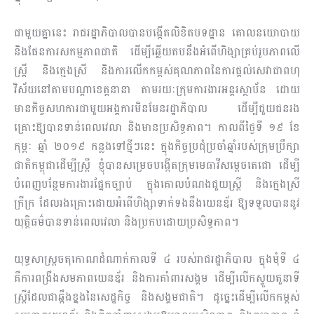
ជាមួយគ្នានេះ រាជរដ្ឋាភិបាលបានបង្កើតលិខិតបទដ្ឋាន គោលនយោបាយ
និងផែនការសកម្មភាពជាតិ ដើម្បីឆ្លើយតបនឹងអំពើហិង្សាគ្រប់រូបភាពលើ
ស្ត្រី និងក្មេងស្រី និងការលើកកម្ពស់គុណភាពនៃការផ្តល់សេវាជាពហុ
វិស័យនៅតាមបណ្តាខេត្តនានា តាមរយៈក្រុមការងារអន្តរស្ថាប័ន ដោយ
មានកិច្ចសហការជាមួយអង្គការមិនមែនរដ្ឋាភិបាល ដើម្បីជួយជនរង
គ្រោះឱ្យបានទាន់ពេលវេលា និងមានប្រសិទ្ធភាព។ កាលពីថ្ងៃទី ១៩ ខែ
កុម្ភៈ ឆ្នាំ ២០១៩ កន្លងទៅថ្មីៗនេះ ក្នុងកិច្ចប្រជុំប្រចាំឆ្នាំរបស់ក្រុមប្រឹក្សា
ជាតិកម្ពុជាដើម្បីស្ត្រី ខ្ញុំបានសម្រេចបង្កើតក្រុមមេធាវីសម្តេចតេជោ ដើម្បី
បំពេញបន្ថែមការងារផ្នែកច្បាប់ ក្នុងគោលបំណងជួយស្ត្រី និងក្មេងស្រី
ក្រីក្រ ដែលរងគ្រោះដោយអំពើហិង្សាទាក់ទងនឹងយេនឌ័រ ឱ្យទទួលបាននូវ
យុត្តិធម៌បានទាន់ពេលវេលា និងប្រកប​ដោយប្រសិទ្ធភាព។
យុទ្ធសាស្ត្រចតុកោណដំណាក់កាលទី ៤ របស់រាជរដ្ឋាភិបាល ក្នុងមុំទី ៤
គឺការពង្រឹងសមភាពយេនឌ័រ និងការគាំពារសង្គម ដើម្បីលើកស្ទួយតួនាទី
ស្ត្រីដែលជាឆ្អឹងខ្នងនៃសេដ្ឋកិច្ច និងសង្គមជាតិ។ ដូច្នេះដើម្បីលើកកម្ពស់