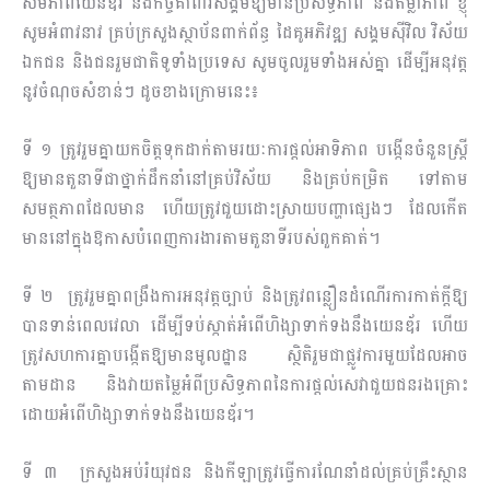
សមភាពយេនឌ័រ និងកិច្ចគាំពារសង្គមឱ្យមានប្រសិទ្ធភាព និងតម្លាភាព ខ្ញុំ
សូមអំពាវនាវ គ្រប់ក្រសួងស្ថាប័នពាក់ព័ន្ធ ដៃគូអភិវឌ្ឍ សង្គមស៊ីវិល វិស័យ
ឯកជន និងជនរួមជាតិទូទាំងប្រទេស សូមចូលរួមទាំងអស់គ្នា ដើម្បីអនុវត្ត
នូវចំណុចសំខាន់ៗ ដូចខាងក្រោមនេះ៖
ទី ១ ត្រូវរួមគ្នាយកចិត្តទុកដាក់តាមរយៈការផ្តល់ឤទិភាព បង្កើនចំនួនស្ត្រី
ឱ្យមានតួនាទីជាថ្នាក់ដឹកនាំនៅគ្រប់វិស័យ និងគ្រប់កម្រិត ទៅតាម
សមត្ថភាពដែលមាន ហើយត្រូវជួយដោះស្រាយបញ្ហាផ្សេងៗ ដែលកើត
មាននៅក្នុងឱកាសបំពេញការងារតាមតួនាទីរបស់ពួកគាត់។
ទី ២ ត្រូវរួមគ្នាពង្រឹងការអនុវត្តច្បាប់ និងត្រូវពន្លឿនដំណើរការកាត់ក្តីឱ្យ
បានទាន់ពេលវេលា ដើម្បីទប់ស្កាត់អំពើហិង្សាទាក់ទងនឹងយេនឌ័រ ហើយ
ត្រូវសហការគ្នាបង្កើតឱ្យមានមូលដ្ឋាន ស្ថិតិរួមជាផ្លូវការមួយដែលឤច
តាមដាន និងវាយតម្លៃអំពីប្រសិទ្ធភាពនៃការផ្តល់សេវាជួយជនរងគ្រោះ
ដោយអំពើហិង្សាទាក់ទងនឹងយេនឌ័រ។
ទី ៣ ក្រសួងអប់រំយុវជន និងកីឡាត្រូវធ្វើការណែនាំដល់គ្រប់គ្រឹះស្ថាន