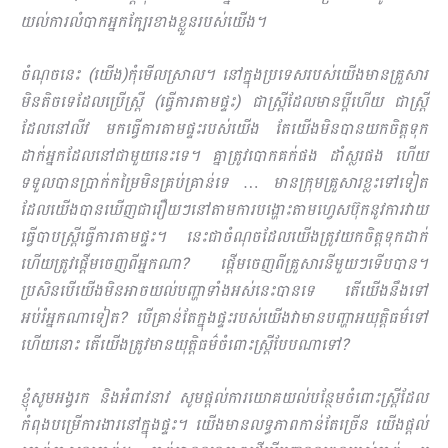
យល់ការលំបាកអ្នកក្បែរខាងខ្លួនរបស់យើង។
ចំណុចនេះ (យើង)កុំមើលស្រាល។ នៅក្នុងប្រទេសរបស់យើងមានគ្រួសារ
មិនតិចទេដែលប្រើស្រ្ដី (ធ្វើការតាមផ្ទះ) ជាស្ដ្រីដែលមានប្ដីហើយ ជាស្ដ្រី
ដែលនៅលីវ មកធ្វើការតាមផ្ទះរបស់យើង តែយើងមិនបានយកចិត្តទុក​
ដាក់អ្នកដែលនៅជាមួយនេះទេ។ គ្នាត្រូវបោកគក់ផង ដាំស្លរផង ហើយ
ទទួលបានប្រាក់កម្រៃមិនគ្រប់គ្រាន់ទេ … មានក្រុមគ្រួសារខ្លះទៅទៀត
ដែលយើងបានឃើញជារឿយៗនៅតាមការបង្ហោះតាមហ្វេសប៊ុកនូវការវាយ
ធ្វើបាបស្ដ្រីធ្វើការតាមផ្ទះ។ នេះជាចំណុចដែលយើងត្រូវយកចិត្តទុកដាក់
ហើយត្រូវផ្ដើមចេញពីអ្នកណា? ផ្ដើមចេញពីគ្រួសារនីមួយៗទើបបាន។
ប្រសិនបើយើងមិនអាចយល់បញ្ហាទាំងអស់នេះបានទេ តើយើងនឹងទៅ
អប់រំអ្នកណាទៀត? បើគ្រាន់តែក្នុងផ្ទះរបស់យើងវាមានបញ្ហាអយុត្ដិធម៌ទៅ
ហើយនោះ តើយើងត្រូវមានយុត្ដិធម៌ចំ​ពោះស្ដ្រីបែបណាទៅ?
ខ្ញុំសូមអង្វរក និងអំពាវនាវ សូមផ្ដល់ការយោគយល់បន្ថែមចំពោះស្ដ្រីដែល
កំពុងបម្រើការងារនៅក្នុងផ្ទះ។ យើងមានលទ្ធភាពកាន់តែច្រើន យើងផ្ដល់