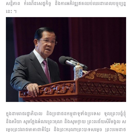
សន្តិភាព កំណើនសេដ្ឋកិច្ច និងការអភិវឌ្ឍឥតឈប់ឈរនាពេលបច្ចុប្បន្ន
នេះ ។
ក្នុងនាមរាជរដ្ឋាភិបាល និងប្រជាជនកម្ពុជាទូទាំងប្រទេស ទូលព្រះបង្គំខ្ញុំ
និងភរិយា សូមថ្លែងអំណរព្រះគុណ និងសូមថ្វាយ ព្រះពរជ័យសិរីមង្គល ស
ម្តេចព្រះវររាជមាតាជាតិខ្មែរ និងព្រះករុណាព្រះបាទសម្តេច ព្រះបរមនាថ