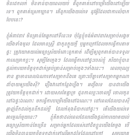
មិនដេកលក់ មិនទាន់បាយពេលយប់ គឺពួកគាត់នៅបម្រើយើងនៅឡើយ
ទេ។ ពួកគាត់ស្រេកឃ្លាន។ តើពួកយើងយល់ទេ នូវអ្វីដែលជាការលំបាក
បែបនេះ?
ខ្ញុំអំពាវនាវ មិនគ្រាន់តែអ្នកនៅទីនេះទេ ប៉ុន្ដែខ្ញុំចង់អំពាវនាវសម្រាប់សង្គម
យើងទាំងមូល ដែលមានស្ដ្រី ជាកូនក្មួយក្ដី ឬអ្នកក្រៅដែលមកធ្វើការតាម
ផ្ទះ ត្រូវយោគយល់អធ្យាស្រ័យចំពោះពួកគាត់ ដើម្បីឲ្យពួកគាត់បានទទួល
ការសម្រាកខ្លះ។ សូម្បីតែក្មេងៗ ដែលធ្វើការនៅផ្ទះរបស់ខ្ញុំ ភរិយាខ្ញុំបាន
ផ្ដល់ការយកចិត្តទុកដាក់គ្រប់គ្រាន់សម្រាប់ក្មេងៗទាំងនេះ។ ពេលបុណ្យ
ទាន គ្នាមានពេលឯណាទៅសម្រាកនឹងគេ ព្រោះបើគ្នាទៅសម្រាកអ្នកណា
ដាំបាយឲ្យយើងស៊ី? រឿងវានៅកន្លែងហ្នឹង។ អញ្ចឹងទេ បានជាយើង
ត្រូវយកចិត្តទុកដាក់។ ដោយ​សារតែគ្នាក្រ ជួនកាលខ្លះចោលប្ដី ចោលកូន
នៅឯផ្ទះឯណោះ មកធ្វើការបម្រើយើងនៅឯណេះ។ នៅពេលដែលបានស៊ី
ឆ្ងាញ់នឹកដល់កូននឹកដល់ប្ដី ដែលកំពុងពិបាកនៅផ្ទះ។ តើយើងយល់ទេ
អារម្មណ៍មួយនេះ? ខ្ញុំគិតថាដល់ពេលដែលយើងផ្ដល់ការយោគយល់
អធ្យាស្រ័យកាន់តែច្រើន សម្រាប់អ្នកដែលរស់នៅជិតខ្លួនយើងតែម្ដង បើ
យើងមិនបានយកចិត្តទុកដាក់ទៅលើអ្នកដទៃដែលនៅក្រៅ សូមយោគ