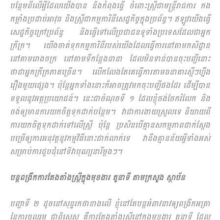
បន្ថែមពីលើអ្វីដែលយើងបាន និងកំពុងធ្វើ ចំពោះស្ត្រីជាមន្ត្រីរាជការ កង
កម្លាំងប្រដាប់អាវុធ និងស្ត្រីជាកម្មការិនីសេដ្ឋកិច្ចក្នុងប្រព័ន្ធ។ ឥឡូវយើងធ្វើ
សេដ្ឋកិច្ចក្រៅប្រព័ន្ធ និងធ្វើទៅលើប្រជាជនទូទាំងប្រទេសដែលជាអ្នក
ក្រីក្រ។ យើងចាត់ទុកកម្មការិនីរបស់យើងដែលធ្វើការនៅតាមកសិដ្ឋាន
នៅតាមរោងចក្រ នៅតាមទីកន្លែងនានា ដែលមិនទាន់បានចុះបញ្ជីនោះ
ថាជាអ្នកក្រីក្រភាគច្រើន។ លើកលែងតែគេធ្វើការតាមធនាគារស្អីៗហ្នឹង
រឿងមួយផ្សេង។ ប៉ុន្តែអ្នកទាំងនោះក៏អាចត្រូវមកចុះបញ្ជីផងដែរ ដើម្បីបាន
ទទួលនូវអត្ថប្រយោជន៍។ នេះជាចំណុចទី ១ ដែលខ្ញុំចង់ចែករំលែក និង
ចង់ឲ្យមានការយកចិត្តទុកដាក់បន្ថែម។ វាជាការងាយស្រួលទេ និយាយពី
ការយកចិត្តទុកដាក់ទៅលើស្រ្តី ប៉ុន្តែ ប្រ​សិនបើគ្មានសកម្មភាពជាក់ស្តែង
បម្រើឲ្យការអនុវត្តនូវកម្មវិធីនោះជាក់លាក់ទេ វានឹងគ្មានន័យអ្វីទាំងអស់
សម្រាប់ការជួបជុំនៅទិវាបុណ្យនារីម្តងៗ។
បន្តពង្រីកការតែងតាំងស្រ្តីក្នុងមុខងារ តួនាទី តាមក្រសួង ស្ថាប័ន
បញ្ហាទី ២ ដូចនៅសុន្ទរកថាខាងលើ ខ្ញុំនៅតែបន្តអំពាវនាវឲ្យពង្រីកអត្រា
នៃការចូលរួម ជាពិសេស គឺការតែង​តាំងស្រ្តីនៅក្នុងមុខងារ តួនាទី ដែល