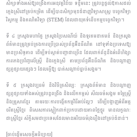
សិក្សាទាំងអស់ឱ្យពង្រឹងការអនុវត្តវិន័យ ទន្ទឹមនេះ ត្រូវបន្ដផ្ដល់ឱកាសដល់
ក្មេងស្រីនៅគ្រប់កម្រិត ដើម្បីបានសិក្សាមុខជំនាញវិទ្យាសាស្ត្រ បច្ចេកវិទ្យា
វិស្វកម្ម និងគណិតវិទ្យា (STEM) ដែលជាយុគទំនើបកម្មបច្ចេកវិទ្យា។
ទី ៤ ក្រសួងមហាផ្ទៃ ក្រសួងប្រៃសណីយ៍ និងទូរគមនាគមន៍ និងក្រសួង
ព័ត៌មានត្រូវគ្រប់គ្រងការប្រើប្រាស់ប្រព័ន្ធអ៊ីនធឺណិត នៅទូទាំងប្រទេសឱ្យ
មានប្រសិទ្ធភាព ដើម្បីទប់ស្កាត់បញ្ហាជាច្រើន ដែលពាក់ព័ន្ធនឹងអំពើហិង្សា
ការកេងប្រវ័ញ្ចលើស្ត្រី និងក្មេងស្រី តាមប្រព័ន្ធអ៊ីនធឺណិត និងបណ្តាញ
ផ្សព្វផ្សាយផ្សេងៗ ដែលធ្វើឱ្យ បាត់សណ្តាប់ធ្នាប់សង្គម។
ទី ៥ ក្រសួងវប្បធម៌ និងវិចិត្រសិល្បៈ ក្រសួងព័ត៌មាន និងបណ្តាញ
ផ្សព្វផ្សាយទាំងអស់ត្រូវបន្តពង្រឹង និងលើកកម្ពស់ សីលធម៌សង្គម តម្លៃស្ត្រី
និងគ្រួសារខ្មែរ តាមរយៈការបង្កើតកម្មវិធីអប់រំល្អៗ ដើម្បីបង្ហាញអំពីអត្ត
ចរិតស្ដ្រីខ្មែរ ពិសេសការស្លៀកពាក់ប្រកបដោយភាពថ្លៃថ្នូរ មានលក្ខណៈ
ជាស្ត្រីខ្មែរ ស័ក្តិសមជាប្រទេសដែលមានអរិយធម៌រុងរឿងនៅគ្រប់ជំនាន់។
[ចាប់ផ្ដើមសេចក្ដីអធិប្បាយ]