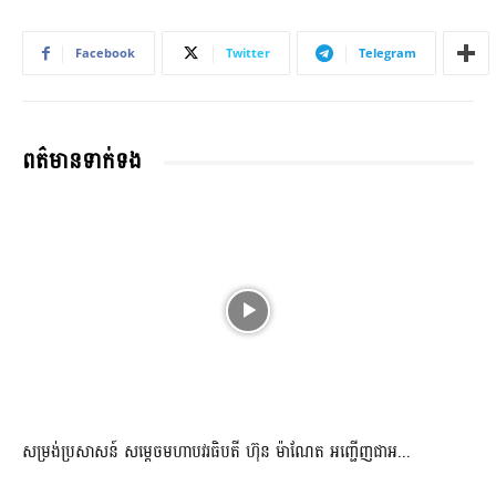
Facebook
Twitter
Telegram
ពត៌មានទាក់ទង
សម្រង់ប្រសាសន៍ សម្ដេចមហាបវរធិបតី ហ៊ុន ម៉ាណែត អញ្ជើញជាអ...