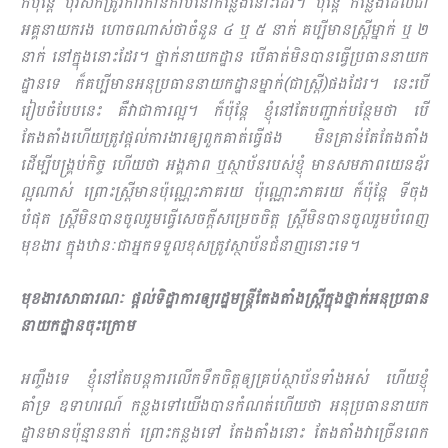
ក៏ប៉ុន្តែ បុរសក៏ត្រូវការកាន់កាប់នៅកន្លែងនោះដែរ។ ប៉ុន្តែ កន្លែងដែលជា
អគ្គនាយករង ហោចណាស់ថាចំនួន ៤ ឬ ៥ នាក់ គប្បីមានស្រ្តីម្នាក់ ឬ ២
នាក់ នៅក្នុងនោះដែរ។ ថ្នាក់នាយកដ្ឋាន បើគាត់មិនបានធ្វើប្រធាននាយក
ដ្ឋានទេ ក៏គប្បីមានអនុប្រធាននាយកដ្ឋានម្នាក់(ជាស្រ្តី)ផងដែរ។ នេះបើ
រៀបចំបែបនេះ គឺវាជាការល្អ។ ក៏ប៉ុន្តែ ខ្ញុំនៅតែបញ្ជាក់បន្ថែមថា បើ
តែងតាំងហើយត្រូវផ្តល់ការងារឲ្យពួកគាត់ធ្វើផង មិនគ្រាន់តែតែងតាំង
ដើម្បីបង្គ្រប់កិច្ច ហើយថា អង្គភាព ឬស្ថាប័នរបស់ខ្ញុំ មានសមភាពយេនឌ័រ
ល្អណាស់ ព្រោះស្រ្តីមានប៉ុណ្ណេះភាគរយ ប៉ុណ្ណោះភាគរយ ក៏ប៉ុន្តែ ទីចុង
បំផុត ស្រ្តីមិនបានចូលរួមធ្វើសេចក្តីសម្រេចចិត្ត ស្រ្តីមិនបានចូលរួមបំពេញ
មុខងារ ក្នុងឋានៈជាអ្នកទទួលខុសត្រូវស្ថាប័នជំនាញនោះទេ។
មុខងារសាធារណៈ ផ្តល់ទិដ្ឋាការឲ្យរដ្ឋមន្រ្តីតែងតាំងស្រ្តីក្នុងថ្នាក់អនុប្រធាន
នាយកដ្ឋានចុះក្រោម
អញ្ចឹងទេ ខ្ញុំនៅតែបន្ដការលើកទឹកចិត្តឲ្យគ្រប់ស្ថាប័នទាំងអស់ ហើយខ្ញុំ
គាំទ្រ ឧទាហរណ៍ កន្លងទៅយើងបានកំណត់ហើយថា អនុប្រធាននាយក
ដ្ឋានមានប៉ុន្មាននាក់ ព្រោះកន្លងទៅ តែងតាំងនោះ តែងតាំងវាច្រើនពេក