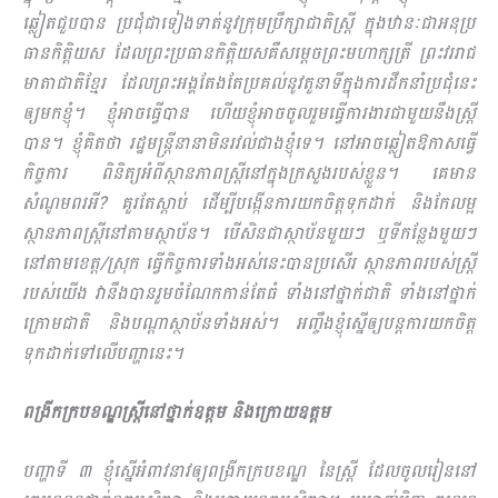
ឆ្លៀតជួបបាន ប្រជុំជាទៀងទាត់នូវក្រុមប្រឹក្សាជាតិស្រ្តី ក្នុងឋានៈជាអនុប្រ​
ធានកិត្តិយស ដែលព្រះប្រធានកិត្តិយសគឺសម្តេចព្រះមហាក្សត្រី ព្រះវររាជ
មាតាជាតិខ្មែរ ដែលព្រះអង្គតែងតែប្រគល់នូវតួនាទីក្នុងការដឹកនាំប្រជុំនេះ
ឲ្យមកខ្ញុំ។ ខ្ញុំអាចធ្វើបាន ហើយខ្ញុំអាចចូលរួមធ្វើការងារជាមួយនឹងស្រ្តី
បាន។ ខ្ញុំគិតថា រដ្ឋមន្រ្តីនានាមិនរវល់ជាងខ្ញុំទេ។ នៅអាចឆ្លៀតឱកាសធ្វើ
កិច្ចការ ពិនិត្យអំពីស្ថានភាពស្រ្តីនៅក្នុងក្រសួងរបស់ខ្លួន។ គេមាន
សំណូមពរអី? គួរតែស្តាប់ ដើម្បីបង្កើនការយកចិត្តទុកដាក់ និងកែលម្អ
ស្ថានភាពស្រ្តីនៅតាមស្ថាប័ន។ បើសិនជាស្ថាប័នមួយៗ ឬទីកន្លែងមួយៗ
នៅតាមខេត្ត/ស្រុក ធ្វើកិច្ចការទាំងអស់នេះបានប្រសើរ ស្ថានភាពរបស់ស្រ្តី
របស់យើង វានឹងបានរួមចំណែកកាន់តែធំ ទាំងនៅថ្នាក់ជាតិ ទាំងនៅថ្នាក់
ក្រោមជាតិ និងបណ្តាស្ថាប័នទាំងអស់។ អញ្ចឹងខ្ញុំស្នើឲ្យបន្តការយកចិត្ត
ទុកដាក់ទៅលើបញ្ហានេះ។
ពង្រីកក្របខណ្ឌស្រ្តីនៅថ្នាក់ឧត្តម និងក្រោយឧត្តម
បញ្ហាទី ៣ ខ្ញុំស្នើអំពាវនាវឲ្យពង្រីកក្របខណ្ឌ នៃស្រ្តី ដែលចូលរៀននៅ