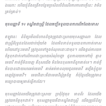
ឯណោះ ហើយខ្ញុំនឹងពង្រីកបន្ថែមប្រសិនបើដំណើរការការពារក្ដីនេះ វាមិន
គ្រប់គ្រាន់។
មុខសញ្ញាទី ១៖ ទណ្ឌិតជាស្ដ្រី ដែលគប្បីទទួលបានការលើកលែងទោស
ឥឡូវនេះ ពិនិត្យមើលជំហានដំបូងត្រូវដោះស្រាយមុខសញ្ញាណា ដែល
ជាស្ដ្រីពិរុទ្ធជនដែលជាប់ឃុំឃាំង ដែលមិនទាន់ទទួលបានការកាត់ទោស
ហើយនៅខ្វះមេធាវី ត្រូវចូលទៅក្នុងចំណុចនោះជាមុន។ យើងផ្ដល់ការយក
ចិត្តទុកដាក់ទៅលើការដោះស្រាយសំណុំបញ្ហា ជួនកាលយកទៅឃុំ គ្មាន
មេធាវី កាត់ក្ដីមិនចេញ គឺខុសយើង មិនមែនខុសមកពីពួកគាត់ទេ។ កាត់ក្ដី
មិនបានដោយសារអត់មេធាវី គាត់អត់មានលុយជួលមេធាវី អញ្ចឹងខ្ញុំជួយ
ចេញថ្លៃមេធាវី។ មេធាវីនោះគឺជាមេធាវីស្ម័គ្រចិត្ត ក៏ប៉ុន្ដែយើងត្រូវមាន
មធ្យោបាយឲ្យគាត់ធ្វើការដែរ។
មុខសញ្ញាដែលយើងត្រូវដោះស្រាយ ប្រជុំថ្ងៃមុន មានពីរ ដែលយើង
ត្រូវយកចិត្តទុកដាក់។ មុខសញ្ញាមួយគឺជាទណ្ឌិតជាស្ដ្រី យើងត្រូវពិនិត្យ