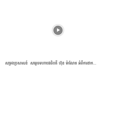
សម្រងប្រសាសន៍ សម្ដេចមហាបវរធិបតី ហ៊ុន ម៉ាណែត អំពីការដាក...