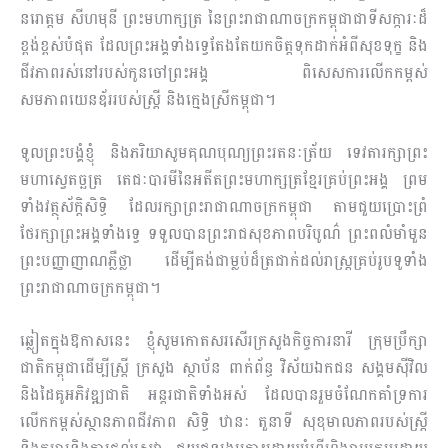
នរោត្តម សីហមុនី ព្រះមហាក្សត្រ នៃព្រះរាជាណាចក្រកម្ពុជាជាទីសក្ការៈដ៏
ខ្ពង់ខ្ពស់បំផុត ដែលព្រះអង្គទាំងទ្វេតែងតែយកចិត្តទុកដាក់អំពីសុខទុក្ខ និង
ជីវភាពរស់នៅរបស់កូនចៅព្រះអង្គ ពិសេសការលើកកម្ពស់
សមភាពយេនឌ័ររបស់ស្ត្រី និងក្មេងស្រីកម្ពុជា។
ទូលព្រះបង្គំខ្ញុំ និងភរិយាសូមគុណបុណ្យព្រះរតនៈត្រ័យ ទេវតារក្សាព្រះ
មហាស្វេតច្ឆត្រ តេជៈបារមីនៃអតីតព្រះមហាក្សត្រខ្មែរគ្រប់ព្រះអង្គ ព្រម
ទាំងវត្ថុស័ក្តិសិទ្ធិ ដែលរក្សាព្រះរាជាណាចក្រកម្ពុជា តាមជួយប្រោះព្រំ
ថែរក្សា​ព្រះអង្គទាំងទ្វេ ទទួលបានព្រះរាជសុខភាពបរិបូណ៌ ព្រះពលំមាំមួន
ព្រះបញ្ញាញាណភ្លឺថ្លា ដើម្បីគង់ជាម្លប់ដ៏ត្រជាក់ដល់រាស្ត្រគ្រប់រូបទូទាំង
ព្រះរាជាណាចក្រកម្ពុជា។
ឆ្លៀតក្នុងឱកាសនេះ ខ្ញុំសូមកោតសរសើរក្រសួងកិច្ចការនារី ក្រុមប្រឹក្សា
ជាតិកម្ពុជាដើម្បីស្ត្រី ក្រសួង ស្ថាប័ន ពាក់ព័ន្ធ វិស័យឯកជន សង្គមស៊ីវិល
និងដៃគូអភិវឌ្ឍជាតិ អន្តរជាតិទាំងអស់ ដែលបានរួមចំណែកគាំទ្រការ
លើកកម្ពស់ស្ថានភាពជីវភាព សិទ្ធិ ឋានៈ តួនាទី សុខុមាលភាពរបស់ស្ត្រី