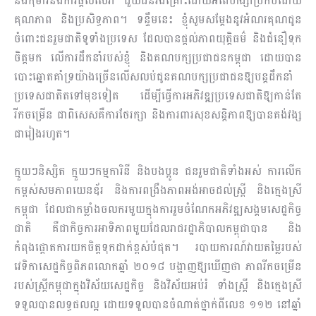
និងកុមារនិងការផ្តល់សេវា ជួយជនរងគ្រោះដោយអំពើហិង្សាប្រកបដោយ
គុណភាព និងប្រសិទ្ធភាព។ ទន្ទឹមនេះ ខ្ញុំសូមសម្តែងនូវអំណរគុណជូន
ចំពោះជនរួមជាតិទូទាំងប្រទេស ដែលបានផ្តល់ភាពយុត្តិធម៌ និងជំនឿទុក
ចិត្តមក លើការដឹកនាំរបស់ខ្ញុំ និងគណបក្សប្រជាជនកម្ពុជា ដោយបាន
បោះឆ្នោតគាំទ្រយ៉ាងច្រើនលើសលប់ជូនគណបក្សប្រជាជនឱ្យបន្តដឹកនាំ
ប្រទេសជាតិតទៅមុខទៀត ដើម្បីធ្វើការអភិវឌ្ឍប្រទេសជាតិឱ្យកាន់តែ
រីកចម្រើន ជាពិសេសគឺការថែរក្សា និងការពារសុខសន្តិភាពឱ្យបានគង់វង្ស
ជារៀងរហូត។
ក្មួយៗនិស្សិត ក្មួយៗកម្មការិនី និងបងប្អូន ជនរួមជាតិទាំងអស់ ការលើក
កម្ពស់សមភាពយេនឌ័រ និងការពង្រឹងភាពអង់ឤចដល់ស្ត្រី និងក្មេងស្រី
កម្ពុជា ដែលជាកម្លាំងចលករមួយក្នុងការរួមចំណែកអភិវឌ្ឍសង្គមសេដ្ឋកិច្ច
ជាតិ គឺជាកិច្ចការឤទិភាពមួយដែលរាជរដ្ឋាភិបាលកម្ពុជាបាន និង
កំពុងផ្តោតការយកចិត្តទុកដាក់ខ្ពស់បំផុត។ របាយការណ៍វាយតម្លៃរបស់
វេទិកាសេដ្ឋកិច្ចពិភពលោកឆ្នាំ ២០១៨ បង្ហាញឱ្យឃើញថា ភាពរីកចម្រើន
របស់ស្ត្រីកម្ពុជាក្នុងវិស័យសេដ្ឋកិច្ច និងវិស័យអប់រំ ទាំងស្ត្រី និងក្មេងស្រី
ទទួលបានលទ្ធផលល្អ ដោយទទួលបានចំណាត់ថ្នាក់ពីលេខ ១១២ នៅឆ្នាំ