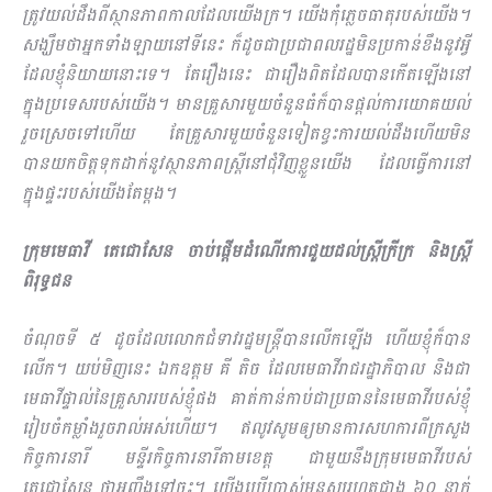
ត្រូវយល់ដឹងពីស្ថានភាពកាលដែលយើងក្រ។ យើងកុំភ្លេចធាតុរបស់យើង។
សង្ឃឹមថាអ្នកទាំងឡាយនៅទីនេះ ក៏ដូចជាប្រជាពលរដ្ឋមិនប្រកាន់ខឹងនូវអ្វី
ដែលខ្ញុំនិយាយនោះទេ។ តែរឿងនេះ ជារឿងពិតដែលបានកើតឡើងនៅ
ក្នុងប្រទេសរបស់យើង។ មានគ្រួសារមួយចំនួនធំក៏បានផ្ដល់ការយោគយល់
រួចស្រេចទៅហើយ តែគ្រួសារមួយចំនួនទៀតខ្វះការយល់ដឹងហើយមិន
បានយកចិត្តទុកដាក់នូវស្ថានភាពស្ដ្រីនៅជុំវិញខ្លួនយើង ដែលធ្វើការនៅ
ក្នុងផ្ទះរបស់យើងតែម្ដង។
ក្រុមមេធាវី តេជោសែន ចាប់ផ្ដើមដំណើរការជួយដល
់ស្រ្ដីក្រីក្រ និងស្ដ្រី
ពិរុទ្ធជន
ចំណុចទី ៥ ដូចដែលលោកជំទាវរដ្ឋមន្ដ្រីបានលើកឡើង ហើយខ្ញុំក៏បាន
លើក។ យប់មិញនេះ ឯកឧត្តម គី តិច ដែលមេធាវីរាជរដ្ឋាភិបាល និងជា
មេធាវីផ្ទាល់នៃគ្រួសាររបស់ខ្ញុំផង គាត់កាន់កាប់ជាប្រធាននៃមេធាវីរបស់ខ្ញុំ
រៀបចំកម្លាំងរួចរាល់អស់ហើយ។ ឥលូវសូមឲ្យមានការសហការពីក្រសួង
កិច្ចការនារី មន្ទីរកិច្ចការនារីតាមខេត្ត ជាមួយនឹងក្រុមមេធាវីរបស់
តេជោសែន ថាអញ្ចឹងទៅចុះ។ យើងប្រើប្រាស់មនុស្សរហូតជាង ៦០ នាក់