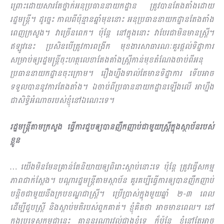
ព្រោះដោយសារតែថ្នាក់អនុប្រធាននាយកដ្ឋាន ត្រូវបានតែងតាំងដោយ
រដ្ឋមន្រ្តី។ ដូច្នេះ កាលពីប៉ុន្មានឆ្នាំមុននោះ អនុប្រធាននាយកដ្ឋានតែងតាំង
ពេញក្រសួង។ វាច្រើនពេក។ ប៉ុន្តែ នៅក្នុងនោះ វាបែរជាមិនមានស្រ្តី។
ឥឡូវនេះ ប្រសិន​បើ​ត្រូវការពង្រីក មុខងារសាធារណៈគួរផ្តល់ទិដ្ឋាការ
សម្រាប់ឲ្យរដ្ឋមន្រ្តីចុះហត្ថលេខាតែងតាំងស្រ្តីកាន់មុខតំណែងចាប់ពីអនុ
ប្រធាននាយកដ្ឋានចុះក្រោម។ រឿងហ្នឹងទាល់តែមានទិដ្ឋាការ ទើបអាច
ទទួលបាននូវការតែងតាំង។ ឯចាប់ពីប្រធាននាយកដ្ឋានឡើងលើ អាហ្នឹង
ជាសិទ្ធិអំណាចរបស់ខ្ញុំនៅឯណេះទេ។
រដ្ឋមន្រ្តីតាមក្រសួង ធ្វើការជួបឲ្យបានញឹកញាប់ជាមួយស្រ្តីក្នុងស្ថាប័នរបស់
ខ្លូន
… យើងមិនមែនគ្រាន់តែនិយាយឲ្យពិរោះស្តាប់នោះទេ ប៉ុន្តែ ត្រូវធ្វើសកម្ម
ភាពជាក់ស្តែង។ បណ្តារដ្ឋមន្រ្តីតាមស្ថាប័ន គួរគប្បីធ្វើការឲ្យបានញឹកញាប់
បន្តិចជាមួយនឹងក្របខណ្ឌជាស្រ្តី។ ប្រើប្រាស់ក្នុងមួយឆ្នាំ ២-៣ ពេល
ដើម្បីជួបស្រ្តី និងស្តាប់មតិរបស់ពួកគាត់។ ខ្ញុំគិតថា អាចមានពេល។ នៅ
ក្នុងប្រទេសកម្ពុជានេះ គ្មាននរណារវល់ជាងខ្ញុំ​ទេ ក៏ប៉ុន្តែ ខ្ញុំនៅតែអាច