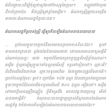
អំពីបញ្ហានេះដើម្បីកុំឲ្យថាឲ្យតែថៅកែ​សុទ្ធតែប្រុស។ ឥឡូវថៅកែឬមេ
ដឹកនាំក្រុមហ៊ុន គឺជាស្រ្តី​ឲ្យវាខ្លាំងអញ្ចឹង។ អំណាចស្រ្តីត្រូវបានពង្រឹង
តាមរយៈអំណាចសេដ្ឋកិច្ចនោះឯង។
អំណាចសេដ្ឋកិច្ចរបស់ស្ត្រី ធ្វើឲ្យកើនឡើងអំណាចខាងនយោបាយ
… ប្រហែលក្មួយៗកម្មការិនីតាមរោងចក្រមកកាន់ទីនេះដែរ។ ពូទៅ
តាមរោងចក្រនានា ពូតែងតែនិយាយលេងថា ដោយសារមានពាក្យសម្ដីពី
សំណាក់បុរសខ្លះ គេថា កម្មការិនីរោងចក្របច្ចុប្បន្នរើសប្ដីខ្លាំងណាស់។
អញ្ចឹង ខ្ញុំសូមស្នើឲ្យក្មួយៗទាំងឡាយរើសប្ដី បន្ដទៅទៀតទៅ។ ព្រោះអី?
ពីដើមយើងពឹងពាក់គេ ល្មមៗទទួលហើយ តែឥឡូវមានត្រូវពឹងពាក់អី។
ប្រាក់ខែសព្វថ្ងៃនេះ ម្នាក់ៗ ក្រៅពីអា ១៨២ ដុល្លា ដែលជាប្រាក់អប្បបរមា
ក្មួយៗកម្មការិនីរបស់យើងទទួលលើសពី ២០០ ដុល្លារ ឡើងទៅ។ អញ្ចឹង
ទៅយកប្ដីសេពគ្រឿងញៀន ប្ដីផឹកស្រវឹង មកដល់ផ្ទះវាយប្រពន្ធ តើចាំ
បាច់យកធ្វើអី? ចំណុចនេះបានបង្ហាញច្បាស់ពីស្ថានភាពនៃអំណាច
សេដ្ឋកិច្ច វាក៏ជាការកើនឡើងនៃអំណាចខាងនយោបាយផងដែរ។