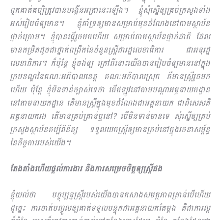
ពួកគាត់គប្បីត្រូវបានបង្កើនអត្រានេះឡើង។ ខ្ញុំសុំស្នើឲ្យគ្រប់ក្រសួងទាំង
អស់រៀបចំឲ្យមាន។ ខ្ញុំគាំទ្រឲ្យមានសម្រាប់មុខដំណែងនៅតាមស្ថាប័ន
ថ្នាក់ក្រោម។ ខ្ញុំបានធ្វើរួចមកហើយ សម្រាប់តាមស្ថាប័នថ្នាក់ជាតិ​ ដែល
មានកម្រិតដូចជាថ្នាក់ពង្រីកនៃចំនួនស្រ្តីជារដ្ឋលេខាធិការ ជាអនុរដ្ឋ
លេខាធិការ។ ក៏ប៉ុន្តែ ខ្ញុំចង់ឲ្យ ក្រៅពីនោះយើងបានរៀបចំឲ្យមាននៅក្នុង
ក្របខណ្ឌនៃគណៈអភិបាលខេត្ត គណៈអភិ​បាលស្រុក គឺមានស្រ្តីរួចមក
ហើយ ប៉ុន្តែ ខ្ញុំមិនទាន់ច្បាស់ទេថា តើឥឡូវនៅតាមបណ្តាអគ្គនាយកដ្ឋាន
នៅតាម​នាយកដ្ឋាន តើមានស្រ្តីក្នុងមុខដំណែងជាអគ្គនាយក ជាពិសេសគឺ
អគ្គនាយករង តើមានគ្រប់គ្រាន់ឬនៅ? បើមិនទាន់មានទេ សុំស្នើឲ្យគ្រប់
ក្រសួងស្ថាប័នគប្បីពិនិត្យ ទទួលយកស្រ្តីឲ្យមានគ្រប់នៅក្នុងរចនាសម្ព័ន្ធ
នៃកិច្ចការរបស់យើង។
តែងតាំងហើយផ្តល់ការងារ និងការសម្រេចចិត្តឲ្យស្រ្តីផង
ខ្ញុំយល់ថា បច្ចុប្បន្នស្រ្តីរបស់យើងបានកសាងសមត្ថភាពគ្រាន់បើហើយ
ដូច្នេះ ការចាត់បញ្ចូលឲ្យគាត់ទទួលបន្ទុកជាអគ្គនាយកតែម្តង គឺជាការល្អ