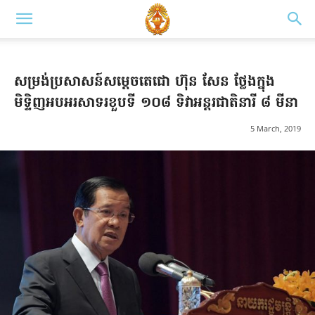
សម្រង់​ប្រសាសន៍​​​​សម្ដេច​​តេជោ ហ៊ុន សែន ថ្លែងក្នុង​​​​​
មិទ្ទិញអបអរសាទរខួបទី ១០៨ ទិវាអន្តរជាតិនារី ៨ មីនា
5 March, 2019