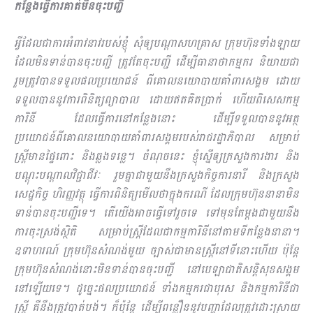
កន្លែងធ្វើការគាត់មិនចុះបញ្ជី
អ្វីដែលជាការអំពាវនាវរបស់ខ្ញុំ សុំឲ្យបណ្ដាសហគ្រាស ក្រុមហ៊ុនទាំងឡាយ
ដែលមិនទាន់បានចុះបញ្ជី ត្រូវតែចុះបញ្ជី ដើម្បីធានាថាកម្មករ និយាយជា
រួមត្រូវបានទទួលផលប្រយោជន៍ ពីគោលនយោបាយគាំពារសង្គម ដោយ
ទទួលបាននូវការពិនិត្យព្យាបាល ដោយឥតគិតប្រាក់ ហើយពិសេសកម្ម
ការិនី ដែលធ្វើការនៅកន្លែងនោះ ដើម្បីទទួលបាននូវអត្ថ
ប្រយោជន៍ពីគោលនយោបាយគាំពារសង្គមរបស់រាជរដ្ឋាភិបាល សម្រាប់
ស្ត្រីមានផ្ទៃពោះ និងឆ្លងទន្លេ។ ចំណុចនេះ ខ្ញុំស្នើឲ្យក្រសួងការងារ និង
បណ្ដុះបណ្ដាលវិជ្ជាជីវៈ រួមគ្នាជាមួយនឹងក្រសួងកិច្ចការនារី និងក្រសួង
សេដ្ឋកិច្ច ហិរញ្ញវត្ថុ ធ្វើការពិនិត្យមើលថាក្នុងករណី ដែលក្រុមហ៊ុននានាមិន
ទាន់បានចុះបញ្ជីទេ។ តើយើងអាចធ្វើទៅរួចទេ ទៅមុនតែម្ដងជាមួយនឹង
ការចុះស្រង់ស្ថិតិ សម្រាប់ស្ត្រីដែលជាកម្មការិនីនៅតាមទីកន្លែងនានា។
ឧទាហរណ៍ ក្រុមហ៊ុនសំណង់មួយ ច្បាស់ជាមានស្ត្រីនៅទីនោះហើយ ប៉ុន្តែ
ក្រុមហ៊ុនសំណង់នោះមិនទាន់បានចុះបញ្ជី នៅបេឡាជាតិសន្តិសុខសង្គម
នៅឡើយទេ។ ដូច្នេះផលប្រយោជន៍ ទាំងកម្មករជាបុរស និងកម្មការិនីជា
ស្ត្រី គឺនឹងត្រូវបាត់បង់។ ក៏ប៉ុន្តែ ដើម្បីពន្លឿននូវបញ្ហាដែលត្រូវដោះស្រាយ