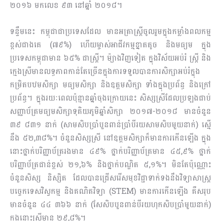
២០១៦ មកលេខ ៩៣ នៅឆ្នាំ ២០១៨។
ទន្ទឹមនេះ កម្ពុជាជាប្រទេសដែល មានអត្រាស្ត្រីចូលរួមក្នុងកម្លាំងពលកម្ម
ខ្ពស់ជាងគេ (៧៩%) ហើយម្ចាស់ឤជីវកម្មខ្នាតតូច និងមធ្យម ក្នុង
ប្រទេសកម្ពុជាមាន ៦៥% ជាស្ត្រី។ ម៉្យាងវិញទៀត ក្នុងវិស័យអប់រំ ស្ត្រី និង
ក្មេងស្រីមានលទ្ធភាពកាន់តែច្រើនក្នុងការទទួលបានការសិក្សាអប់រំក្នុង
កម្រិតបឋមសិក្សា មធ្យមសិក្សា និងឧត្តមសិក្សា ទាំងក្នុងប្រព័ន្ធ និងក្រៅ
ប្រព័ន្ធ។ ក្នុងរយៈពេលប៉ុន្មានឆ្នាំចុងក្រោយនេះ សិស្សស្រីដែលប្រឡងជាប់
សញ្ញាប័ត្រមធ្យមសិក្សាទុតិយភូមិឆ្នាំសិក្សា ២០១៧-២០១៨ មានចំនួន
៣៩ ៨៣១ នាក់ (សាមសិបប្រាំបួនពាន់ប្រាំបីរយសាមសិបមួយនាក់) ស្មើ
នឹង ៥២,៣៨%។ ចំនួនសិស្សស្រី នៅឧត្តមសិក្សាក៏មានការកើនឡើង ក្នុង
នោះថ្នាក់បរិញ្ញាប័ត្ររងមាន ៤៩% ថ្នាក់បរិញ្ញាប័ត្រមាន ៤៥,៩% ថ្នាក់
បរិញ្ញាប័ត្រជាន់ខ្ពស់ ២១,៦% និងថ្នាក់បណ្ឌិត ៥,១%។ មិនតែប៉ុណ្ណោះ
ចំនួនសិស្ស និស្សិត ដែលបានជ្រើសរើសមុខវិជ្ជាទាក់ទងនឹងវិទ្យាសាស្ត្រ
បច្ចេកទេសវិស្វកម្ម និងគណិតវិទ្យា (STEM) មានការកើនឡើង គឺសរុប
មានចំនួន ៤៤ ៣៦៦ នាក់ (សែសិបបួនពាន់បីរយហុកសិបប្រាំមួយនាក់)
ក្នុងនោះស្រីមាន ២៩,៨%។