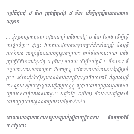
កម្មវិធីជួបជុំ ៨ មីនា ត្រូវធ្វើមុនថ្ងៃ ៨ មីនា ដើម្បីឲ្យស្ដ្រីមានពេលបាន
សម្រាក
… ខ្ញុំសូមបញ្ជាក់ជូនថា រៀងរាល់ឆ្នាំ យើងយកថ្ងៃ ៨ មីនា តែម្ដង ដើម្បីធ្វើ
ការជួបជុំគ្នា។ ដូច្នេះ វាបាត់បង់ឱកាសសម្រាប់ថ្នាក់ដឹកនាំជាស្ត្រី និងស្ត្រី
របស់យើង ដើម្បីធ្វើដំណើរកម្សាន្តសប្បាយ។ ចាប់ពីពេលនេះតទៅ យើង
ត្រូវធ្វើពិធីនេះនៅមុនថ្ងៃ ៨ (មីនា) មកដល់ ដើម្បីទុកថ្ងៃទី ៨ មីនានោះ គឺ
ទទួលបានការឈប់សម្រាក និងកម្សាន្ត ទៅតាមការចង់បានរបស់ស្ត្រីគ្រប់
រូប។ ឆ្នាំនេះខ្ញុំសុំស្នើឲ្យលោកជំទាវរដ្ឋមន្ត្រីក្រសួងកិច្ចការនារី ក៏ដូចជាស្ត្រី
ទាំងឡាយ សូមមេត្តាជួយអញ្ជើញប្រពន្ធខ្ញុំ ឲ្យបានទៅកម្សាន្តជាមួយគេផង
ក្រែងគាត់ថាខ្ញុំទុកគាត់នៅផ្ទះ។ អញ្ចឹងថ្ងៃ ៨(មីនា) នឹងអាចអញ្ជើញគាត់
ទៅកម្សាន្តនៅកន្លែងណាមួយតាមចិត្តគាត់ចង់។
គោលនយោបាយគាំពារសង្គមសម្រាប់ស្រ្ដីជាមន្ដ្រីរាជការ និងកម្មការិនី
មានផ្ទៃពោះ