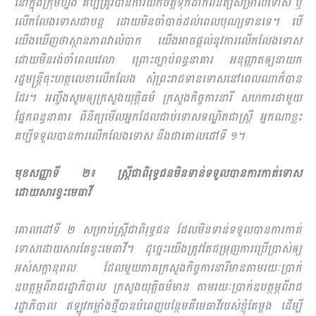
នៅក្នុងក្រុមហ្នឹង គប្បីត្រូវបានការយកចិត្តទុកដាក់ពិនិត្យសម្រាលទោស ឬ
លើកលែងទោសជាបន្ដ ដោយមិនចាំបាច់ដល់ពេលបុណ្យទានទេ។ បើ
យើងឃើញថាស្ថានភាពវាលំបាក យើងអាចផ្ដល់នូវការលើកលែងទោស
ដោយមិនរង់ចាំពេលវេលា ព្រោះច្បាប់ពន្ធនាគារ អនុញ្ញាតឲ្យនាយក
រដ្ឋមន្ដ្រីចុះហត្ថលេខាលើកលែង សុំព្រះរាជទានទោសនៅពេលណាក៏បាន
ដែរ។ អញ្ចឹងសូមឲ្យក្រសួងយុត្ដិធម៌ ក្រសួងកិច្ចការនារី សហការជាមួយ
ផ្នែកពន្ធនាគារ ពិនិត្យមើលអ្នកដែលជាប់ទោសទណ្ឌិតជាស្ដ្រី អ្នកណាខ្លះ
គប្បីទទួលបានការលើកលែងទោស នឹងជាគោលដៅទី ១។
មុខសញ្ញាទី ២៖ ស្ដ្រីជាពិរុទ្ធជនមិនទាន់ទទួលបានការកាត់ទោស
ដោយសារខ្វះមេធាវី
គោលដៅទី ២ សម្រាប់ស្ដ្រីជាពិរុទ្ធជន ដែលមិនទាន់ទទួលបានការកាត់
ទោសដោយសារតែខ្វះមេធាវី។ ដូច្នេះយើងត្រូវតែជម្រុញការប្រើប្រាស់ឲ្យ
អស់សក្ដានុពល ដែលមួយភាគក្រសួងកិច្ចការនារីមានតាមរយៈប្រាក់
ឧបត្ថម្ភពីរាជរដ្ឋាភិបាល ក្រសួងយុត្ដិធម៌មាន តាមរយៈប្រាក់ឧបត្ថម្ភពីរាជ
រដ្ឋាភិបាល ឥឡូវកម្លាំងថ្មីបានបំពេញបន្ថែមគឺមេធាវីរបស់ខ្ញុំតែម្ដង ដើម្បី