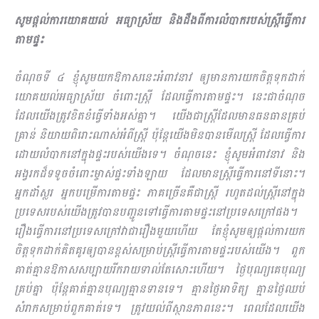
សូមផ្ដល់ការយោគយល់ អធ្យាស្រ័យ និងដឹងពីការលំបាករបស់ស្ដ្រីធ្វើការ
តាមផ្ទះ
ចំណុចទី ៤ ខ្ញុំសូមយកឱកាសនេះអំពាវនាវ ឲ្យមានការយកចិត្តទុកដាក់
យោគយល់អធ្យាស្រ័យ ចំពោះស្រ្ដី ដែលធ្វើការតាមផ្ទះ។ នេះជាចំណុច
ដែលយើងត្រូវខិតខំធ្វើទាំងអស់គ្នា។ យើងជាស្ដ្រីដែលមានធនធានគ្រប់
គ្រាន់ និយាយពិរោះណាស់អំពីស្ដ្រី ប៉ុន្ដែយើងមិនបានមើលស្ដ្រី ដែលធ្វើការ
ដោយលំបាកនៅក្នុងផ្ទះរបស់យើងទេ។ ចំណុចនេះ ខ្ញុំសូមអំពាវនាវ និង
អង្វរកដ៏ទទូចចំពោះម្ចាស់ផ្ទះទាំងឡាយ ដែលមានស្ដ្រីធ្វើការនៅទីនោះ។
អ្នកដាំស្លរ អ្នកបម្រើការតាមផ្ទះ ភាគច្រើនគឺជាស្ដ្រី រហូតដល់ស្ដ្រីនៅក្នុង
ប្រទេសរបស់យើងត្រូវបានបញ្ជូនទៅធ្វើការតាមផ្ទះនៅប្រទេសក្រៅផង។
រឿងធ្វើការនៅប្រទេសក្រៅវាជារឿងមួយហើយ តែខ្ញុំសូមឲ្យផ្ដល់ការយក
ចិត្តទុកដាក់គិតគូរឲ្យបានខ្ពស់សម្រាប់ស្ដ្រីធ្វើការតាមផ្ទះរបស់យើង។ ពួក
គាត់គ្មានឱកាសសប្បាយរីករាយទាល់តែសោះហើយ។ ថ្ងៃបុណ្យគេបុណ្យ
គ្រប់គ្នា ប៉ុន្ដែគាត់គ្មានបុណ្យគ្មានទានទេ។ គ្មានថ្ងៃអាទិត្យ គ្មានថ្ងៃឈប់
សំរាកសម្រាប់ពួកគាត់ទេ។ ត្រូវយល់ពីស្ថានភាពនេះ។ ពេលដែលយើង