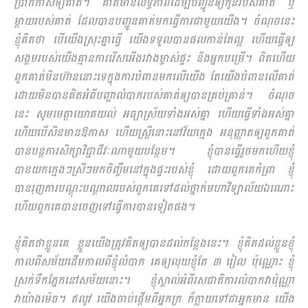
ប្រាក់កាសឲ្យគាត់។ គាត់មានលទ្ធភាពដើម្បីបញ្ជូនឲ្យកូនរបស់គាត់ ឬ
ម្ដាយរបស់គាត់ ដែលបានបញ្ជូនគាត់មកធ្វើការជាមួយយើង។ ចំណុចនេះ
ខ្ញុំគិតថា បើយើងស្រុះគ្នាធ្វើ យើងទទួលបានផលកាន់តែល្អ ហើយធ្វើឲ្យ
សង្គមរបស់យើងគ្មានការរើសអើងរវាងម្ចាស់ផ្ទះ និងអ្នកបម្រើ។ ពិតហើយ
ពួកគាត់មិនហ៊ាននោះទេក្នុងការបំពានមកលើយើង តែយើងបំពានលើគាត់
ដោយមិនបានគិតអំពីបញ្ហាលំបាករបស់គាត់ឲ្យបានគ្រប់គ្រាន់។ ចំណុច
នេះ សូមមេត្ដាយោគយល់ អធ្យាស្រ័យទាំងអស់គ្នា ហើយធ្វើទាំងអស់គ្នា
ហើយបើសិនមានឱកាស ហើយស្ដ្រីនោះនៅវ័យក្មេង អនុញ្ញាតឲ្យពួកគាត់
បានបន្ដការសិក្សាវិជ្ជាជីវៈណាមួយបន្ថែម។ ខ្ញុំបានធ្វើរួចមកហើយខ្ញុំ
បានយកក្មេងៗស្រីៗមកចិញ្ចឹមនៅក្នុងផ្ទះរបស់ខ្ញុំ ដោយពួកគេកំ​ព្រា ខ្ញុំ
បានរុញការបណ្ដុះបណ្ដាលរបស់ពួកគេទៅដល់ថ្នាក់មហាវិទ្យាល័យឯណោះ
ហើយពួកគេបានចេញទៅធ្វើការបានទៀតផង។
ខ្ញុំគិតថាខ្លួនគេ ខ្លួនយើងត្រូវគិតឲ្យបានដល់កន្លែងនេះ។ ខ្ញុំគិតដល់ខ្លួនខ្ញុំ
កាលពីសម័យដើមកាលពីខ្ញុំលំបាក គេឲ្យលុយខ្ញុំតែ ៣ រៀល ប៉ុណ្ណោះ ខ្ញុំ
ស្រក់ទឹកភ្នែកនៅសម័យនោះ។ ខ្ញុំស្គាល់អំពីរសជាតិការលំបាកវាប៉ុណ្ណា
វាយ៉ាងម៉េច។ ឥលូវ យើងចាប់ផ្ដើមពីអ្នកក្រ ក៏ក្លាយទៅជាអ្នកមាន យើង