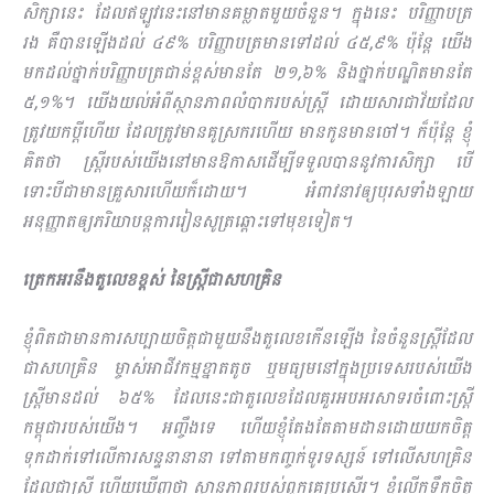
សិក្សានេះ ដែលឥឡូវនេះនៅមានគម្លាតមួយចំនួន។ ក្នុងនេះ បរិញ្ញាបត្រ
រង គឺបានឡើងដល់ ៤៩% បរិញ្ញាបត្រមានទៅដល់ ៤៥,៩% ប៉ុន្តែ យើង
មកដល់ថ្នាក់បរិញ្ញាបត្រជាន់ខ្ពស់មានតែ ២១,៦% និងថ្នាក់បណ្ឌិតមានតែ
៥,១%។ យើងយល់អំពីស្ថានភាពលំបាករបស់ស្រ្តី ដោយសារជាវ័យដែល
ត្រូវយកប្តីហើយ ដែលត្រូវមានគូស្រករហើយ មានកូនមានចៅ។ ក៏ប៉ុន្តែ ខ្ញុំ
គិតថា ស្រ្តីរបស់យើងនៅមានឱកាសដើម្បីទទួលបាននូវការសិក្សា បើ
ទោះបីជាមានគ្រួសារហើយក៏ដោយ។ អំពាវនាវឲ្យបុរសទាំងឡាយ
អនុញ្ញាតឲ្យ​ភរិយាបន្តការរៀនសូត្រឆ្ពោះទៅមុខទៀត។
ត្រេកអរនឹងតួលេខខ្ពស់ នៃស្រ្តីជាសហគ្រិន
ខ្ញុំពិតជាមានការសប្បាយចិត្តជាមួយនឹងតួលេខកើនឡើង នៃចំនួនស្រ្តីដែល
ជាសហគ្រិន ម្ចាស់អាជីវកម្មខ្នាតតូច ឬមធ្យមនៅក្នុងប្រទេសរបស់យើង
ស្រ្តីមានដល់ ៦៥% ដែលនេះជាតួលេខដែលគួរអបអរសាទរចំពោះស្រ្តី
កម្ពុជារបស់យើង។ អញ្ចឹងទេ ហើយខ្ញុំតែងតែតាមដានដោយយកចិត្ត
ទុកដាក់ទៅលើការសន្ទនានានា ទៅតាមកញ្ចក់ទូរទស្សន៍ ទៅលើសហគ្រិន
ដែលជាស្រ្តី ហើយឃើញថា ស្ថានភាពរបស់ពួកគេប្រសើរ។ ខ្ញុំលើកទឹកចិត្ត