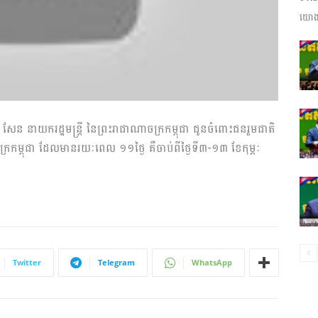
យោងត
ព័ត៌មាន​
និង
ន នាយករដ្ឋមន្ត្រី នៃព្រះរាជាណាចក្រកម្ពុជា ជូនចំពោះជនរួមជាតិ
ក្រកម្ពុជា ដែលមានរយៈពេល ១១ថ្ងៃ គឺចាប់ពីថ្ងៃទី៣-១៣ ខែកុម្ភៈ
ប្រតិកម្ម
Twitter
Telegram
WhatsApp
រហ័ស