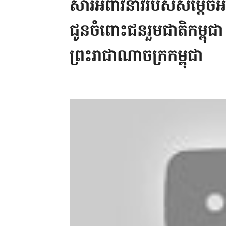
សារអំពាវនាវរបស់សម្តេច
ជូនចំពោះជនរួមជាតិកម្ពុជា
ព្រះរាជាណាចក្រកម្ពុជា