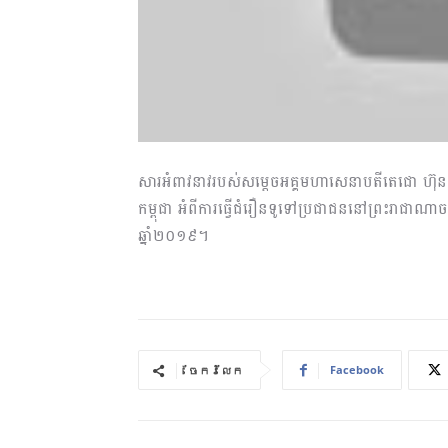
សារអំពាវនាវរបស់សម្តេចអគ្គមហាសេនាបតីតេជោ ហ៊ុន សែ
កម្ពុជា អំពីការធ្វើជំរឿនទូទៅប្រជាជននៅព្រះរាជាណាច
ឆ្នាំ២០១៩។
Facebook
ចែករំលែក