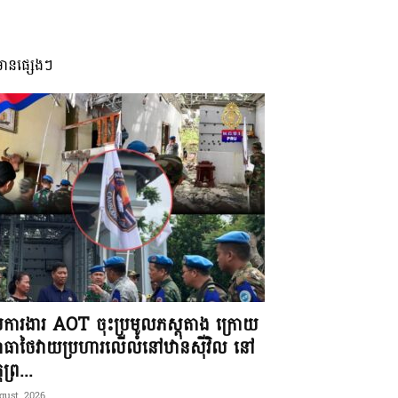
មានផ្សេងៗ
ុមការងារ AOT ចុះប្រមូលភស្តុតាង ក្រោយ
ធាថៃវាយប្រហារលើលំនៅឋានស៊ីវិល នៅ
តព្រ...
gust, 2026