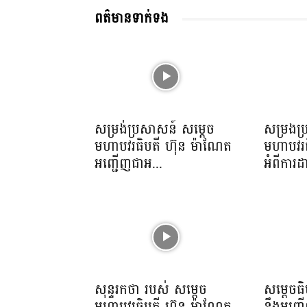
ពត៌មានទាក់ទង
សម្រង់ប្រសាសន៍ សម្ដេច
សម្រងប
មហាបវរធិបតី ហ៊ុន ម៉ាណែត
មហាបវរធ
អញ្ជើញជាអ...
អំពីការដ
សុន្ទរកថា របស់ សម្ដេច
សម្តេចធ
មហាបវរធិបតី ហ៊ុន ម៉ាណែត
នឹងអញ្ជ