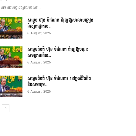
ាមការបង្ហោះផ្សាយរបស់ក...
សម្តេច ហ៊ុន ម៉ាណែត ជំរុញឱ្យសាលាបង្រៀន
និស្សិតផ្តោតល...
6 August, 2026
សម្តេចធិបតី ហ៊ុន ម៉ាណែត ជំរុញឱ្យបណ្តុះ
សមត្ថភាពពិតរ...
6 August, 2026
សម្តេចធិបតី ហ៊ុន ម៉ាណែត៖ នៅក្នុងជីវិតពិត
និងសមរភូម...
6 August, 2026