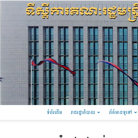
ទំព័រដើម
រាជរដ្ឋាភិបាល
ព័ត៌មានទូទៅ