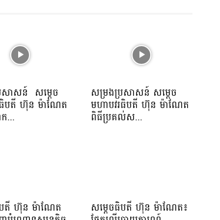
្រសាសន៍ សម្ដេច
សម្រងប្រសាសន៍ សម្ដេច
ិបតី ហ៊ុន ម៉ាណែត
មហាបវរធិបតី ហ៊ុន ម៉ាណែត
ាក...
ពិធីប្រគល់ស...
ិបតី ហ៊ុន ម៉ាណែត
សម្តេចធិបតី ហ៊ុន ម៉ាណែត៖
ើញបំពេញទស្សនកិច្ច
ផ្អែកលើរបាយការណ៍