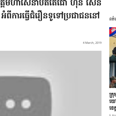
អគ្គមហាសេនាបតីតេជោ ហ៊ុន សែន
 អំពីការធ្វើជំរឿនទូទៅប្រជាជននៅ
ពត៌
I
4 March, 2019
អង្គ
ភាព​
ក្រ
យោ
ខេត្
6 Au