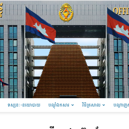
ទស្សនៈ-នយោបាយ
បណ្ដុំឯកសារ
វិចិត្រសាល
បណ្តាញស
PRU