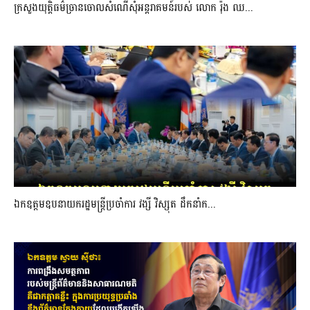
ក្រសួងយុត្តិធម៌ច្រានចោលសំណើសុំអន្តរាគមន៍របស់ លោក រ៉ុង ឈ...
ឯកឧត្តមឧបនាយករដ្ឋមន្រ្តីប្រចាំការ វង្សី វិស្សុត ដឹកនាំក...