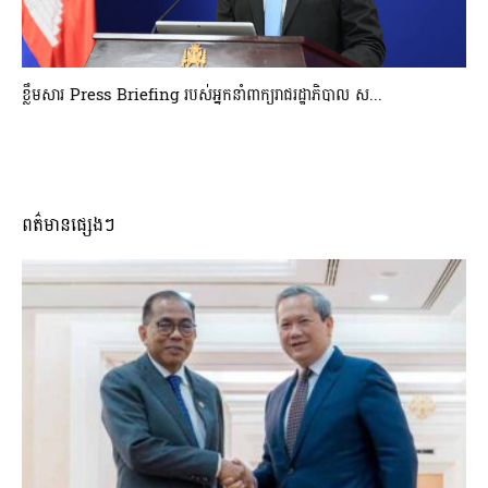
ខ្លឹមសារ Press Briefing របស់អ្នកនាំពាក្យរាជរដ្ឋាភិបាល ស...
ពត៌មានផ្សេងៗ