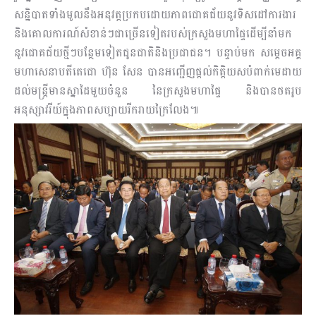
សន្និបាតទាំងមូលនឹងអនុវត្តប្រកបដោយភាពជោគជ័យនូវទិសដៅការងារ​
និងគោលការណ៍សំខាន់ៗជាច្រើនទៀតរបស់ក្រសួងមហាផ្ទៃដើម្បីនាំមក
នូវជោគជ័យថ្មីៗបន្ថែមទៀតជូនជាតិនិងប្រជាជន។ បន្ទាប់មក សម្តេចអគ្គ
មហាសេនាបតីតេជោ ហ៊ុន សែន បានអញ្ជើញផ្តល់កិត្តិយសបំពាក់មេដាយ
ដល់មន្ត្រីមានស្នាដៃមួយចំនួន នៃក្រសួងមហាផ្ទៃ និងបានថតរូប
អនុស្សាវរីយ៍ក្នុងភាពសប្បាយរីករាយក្រៃលែង៕