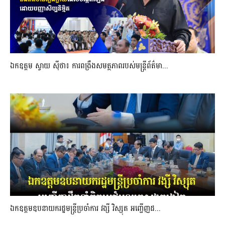
ឯកឧត្តម ស្វាយ ស៊ីថា៖ ការពង្រឹងសមត្ថភាពរបស់មន្ត្រីព័ត៌មា...
ឯកឧត្តមឧបនាយករដ្ឋមន្រ្តីប្រចាំការ វង្សី វិស្សុត អញ្ជើញដ...