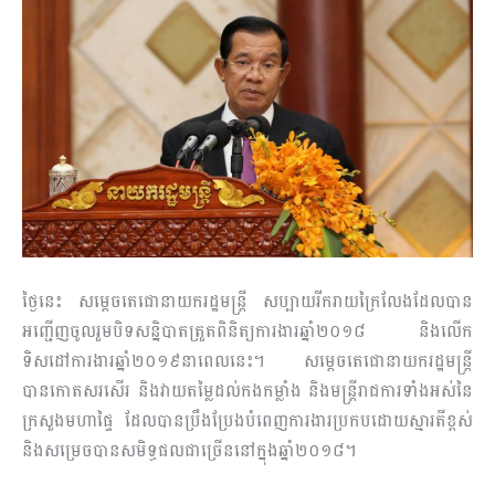
ថ្ងៃនេះ សម្តេចតេជោនាយករដ្ឋមន្ត្រី សប្បាយរីករាយក្រៃលែងដែលបាន
អញ្ជើញចូលរួមបិទសន្និបាតត្រួតពិនិត្យការ​ងារ​ឆ្នាំ២០១៨ និងលើក
ទិសដៅការងារឆ្នាំ២០១៩នាពេលនេះ។ សម្តេចតេជោនាយករដ្ឋមន្ត្រី
បានកោតសរសើរ និង​វាយតម្លៃដល់កងកម្លាំង និងមន្រ្តីរាជការទាំងអស់នៃ
ក្រសួងមហាផ្ទៃ ដែលបានប្រឹងប្រែងបំពេញការងារប្រកបដោយស្មារតីខ្ពស់
និងសម្រេចបានសមិទ្ធផលជាច្រើននៅក្នុងឆ្នាំ២០១៨។