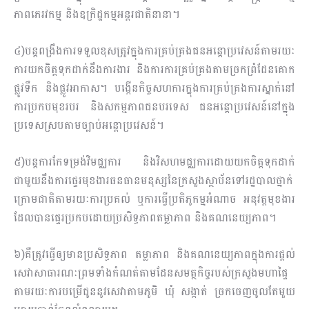
ភាពភេរវកម្ម និងឧក្រិដ្ឋកម្មអន្តរជាតិនានា។
៤)បន្តពង្រឹងការទទួលខុសត្រូវក្នុងការគ្រប់គ្រងជនអន្តោប្រវេសន៍តាមរយៈ
ការយកចិត្តទុកដាក់នឹងការងារ និងការការគ្រប់គ្រងតាមច្រកព្រំដែនគោក
ផ្លូវទឹក និងផ្លូវអាកាស។ បង្កើនកិច្ចសហការក្នុងការគ្រប់គ្រងការស្នាក់នៅ
ការប្រកបមុខរបរ និងសកម្មភាពជនបរទេស ជនអន្តោប្រវេសន៍នៅក្នុង
ប្រទេសស្របតាមច្បាប់អន្តោប្រវេសន៍។
៥)បន្តការកែទម្រង់វិមជ្ឈការ និងវិសហមជ្ឈការដោយយកចិត្តទុកដាក់
ជាមួយនឹងការផ្ទេរមុខងារធនធានមនុស្សនៃក្រសួងស្ថាប័នទៅរដ្ឋបាលថ្នាក់
ក្រោមជាតិតាមរយៈការប្រគល់ ឬការធ្វើប្រតិភូកម្មអំណាច អនុវត្តមុខងារ
ដែលបានផ្ទេរប្រកបដោយប្រសិទ្ធភាពតម្លាភាព និងគណនេយ្យភាព។
៦)គឺត្រូវធ្វើឲ្យមានប្រសិទ្ធភាព តម្លាភាព និងគណនេយ្យភាពក្នុងការផ្ដល់
សេវាសាធារណៈព្រមទាំងកំណត់តាមដែនសមត្ថកិច្ចរបស់ក្រសួងមហាផ្ទៃ
តាមរយៈការបម្រើជូននូវសេវាតាមភូមិ​ ឃុំ សង្កាត់ ច្រកចេញចូលតែមួយ