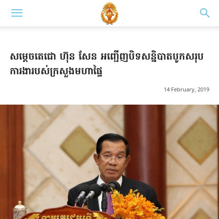
សម្តេចតេជោ ហ៊ុន សែន អញ្ជើញ​បិទ​សន្និបាត​បូក​សរុប​
ការងារ​បស់​ក្រសួង​មហាផ្ទៃ
14 February, 2019