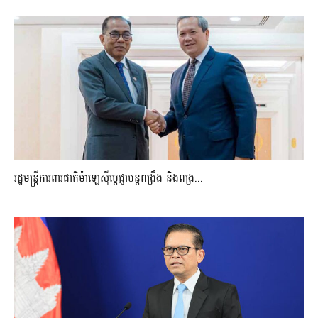
រដ្ឋមន្ត្រីការពារជាតិម៉ាឡេស៊ីប្ដេជ្ញាបន្តពង្រឹង និងពង្រ...