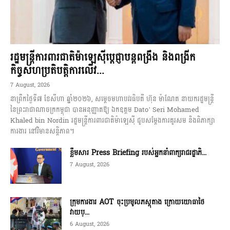
រដ្ឋមន្ត្រីការពារជាតិម៉ាឡេស៊ីប្ដេជ្ញាបន្តពង្រឹង និងពង្រីក
កិច្ចសហប្រតិបត្តិការលើវ...
7 August, 2026
នាព្រឹកថ្ងៃទី៧ ខែសីហា ឆ្នាំ២០២៦, សម្តេចមហាបវរធិបតី ហ៊ុន ម៉ាណែត នាយករដ្ឋមន្ត្រី
នៃព្រះរាជាណាចក្រកម្ពុជា បានអនុញ្ញាតឱ្យ ឯកឧត្ដម Dato’ Seri Mohamed
Khaled bin Nordin រដ្ឋមន្ត្រីការពារជាតិម៉ាឡេស៊ី ជួបសម្តែងការគួរសម និងពិភាក្សា
ការងារ នៅវិមានសន្តិភាព។
ខ្លឹមសារ Press Briefing របស់អ្នកនាំពាក្យរាជរដ្ឋាភិ...
7 August, 2026
ក្រុមការងារ AOT ចុះប្រមូលភស្តុតាង ក្រោយយោធាថៃ
វាយប្...
6 August, 2026