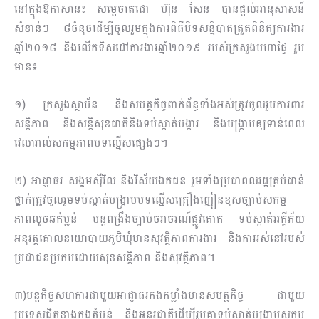
នៅក្នុងឱកាសនេះ សម្តេចតេជោ ហ៊ុន សែន បានផ្តល់អានុសាសន៍
សំខាន់ៗ ៨ចំនុចដើម្បីចូលរួមក្នុងការពិធីបិទសន្និបាតត្រួតពិនិត្យការងារ
ឆ្នាំ២០១៨ និងលើកទិសដៅការងារឆ្នាំ២០១៩ របស់ក្រសួងមហាផ្ទៃ រួម
មាន៖
១) ក្រសួងស្ថាប័ន និងសមត្ថកិច្ចពាក់ព័ន្ធទាំងអស់ត្រូវចូលរួមការពារ
សន្តិភាព និងសន្តិសុខជាតិនិងទប់ស្កាត់បង្ការ និងបង្រ្កាបឲ្យទាន់ពេល
វេលារាល់សកម្មភាពបទល្មើសផ្សេងៗ។
២) អាជ្ញាធរ សង្គមស៊ីវិល និងវិស័យឯកជន រួមទាំងប្រជាពលរដ្ឋគ្រប់ជាន់
ថ្នាក់ត្រូវចូលរួមទប់ស្កាត់បង្ក្រាបបទល្មើសគ្រឿងញៀនខុសច្បាប់សកម្ម
ភាពលួចឆក់ប្លន់ បន្តពង្រឹងច្បាប់ចរាចរណ៍ផ្លូវគោក ទប់ស្កាត់អគ្គីភ័យ
អនុវត្តគោលនយោបាយភូមិឃុំមានសុវត្ថិភាពការងារ និងការរស់នៅរបស់
ប្រជាជនប្រកបដោយសុខសន្តិភាព និងសុវត្ថិភាព។
៣)បន្តកិច្ចសហការជាមួយអាជ្ញាធរកងកម្លាំងមានសមត្ថកិច្ច ជាមួយ
ប្រទេសជិតខាងក្នុងតំបន់ និងអន្តរជាតិដើម្បីរួមគ្នាទប់ស្កាត់បង្រ្កាបសកម្ម