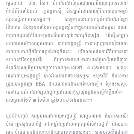
ម្តេចតេជោ ហ៊ុន សែន អំពាវនាវដល់ក្រុមហ៊ុនមកពីបណ្តាប្រទេសនៅ
តំបន់អឺរ៉ុបទាំងអស់ ឲ្យបន្តរកស៊ី និងស្នាក់នៅដោយក្តីរីករាយក្រោមម្លប់
សុខសន្តិភាពរបស់កម្ពុជា។ សម្តេចតេជោបានបន្តអំពាវនាវដល់អ្នក
វិនិយោគ និងធុរជនទាំងអស់ឲ្យបន្តជឿជាក់ក្នុងការរកស៊ីនៅកម្ពុជា ខណៈ
កម្ពុជាកំពុងធ្វើកំណែទម្រង់លើសេវាផ្សេងៗជាច្រើនទៀត ដើម្បីសម្រួល
ដល់ការរកស៊ី។សម្ដេចតេជោ​ នាយករដ្ឋមន្រ្តី បានបង្ហាញការជឿជាក់ថា
តាមរយៈការធ្វើកំណែទម្រង់ជាច្រើននេះ បរិយាកាសនៃការវិនិយោគនៅ
កម្ពុជានៅតែល្អប្រសើរ ពីព្រោះតាមរយៈការវាយតម្លៃជាថ្មីរកឃើញថា
កំណើនសេដ្ឋកិច្ចរបស់កម្ពុជាមានរហូតដល់ទៅ ៧.៥ភាគរយ។ សម្តេច
តេជោនាយករដ្ឋមន្ត្រី បានអំពាវនាវទៅដល់កម្មករ កម្មការិនី កុំមានការ
ព្រួយបារម្ភបញ្ហា EBA ដរាបណាការងារនៅតែមានធ្វើ។ ថ្ងៃនេះសម្ដេច
តេជោបានអំពាវនាវឲ្យបងប្អូនប្រជាពលរដ្ឋចូលរួមក្នុងការធ្វើជំរឿនទាំង
អស់គ្នានៅថ្ងៃទី ៣ ខែមីនា​ ឆ្នាំ២០១៩ខាងមុខនេះ។
មុននឹងបញ្ចប់​ សម្តេចតេជោនាយករដ្ឋមន្ត្រី សម្តេចតេជោ ក៏បានសរសើរ
ចំពោះក្រសួងមហាផ្ទៃ​ កងកម្លាំងប្រដាប់អាវុធគ្រប់លំដាប់ថ្នាក់ ដែលបាន
រួមគ្នាបំពេញការងារប្រកបដោយការទទួលខុសត្រូវ។ សម្តេចសង្ឃឹមថាអង្គ