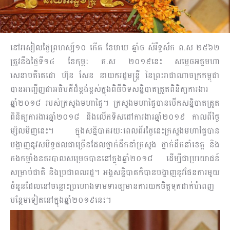
នៅរសៀលថ្ងៃព្រហស្ប៍១០ កើត ខែមាឃ ឆ្នាំច សំរឹទ្ធស័ក ព.ស ២៥៦២
ត្រូវនឹងថ្ងៃទី១៤ ខែកុម្ភៈ គ.ស ២០១៩នេះ សម្តេចអគ្គមហា
សេនាបតីតេជោ ហ៊ុន សែន នាយករដ្ឋមន្ត្រី នៃព្រះរាជាណាចក្រកម្ពុជា
បានអញ្ជើញជាអធិបតីដ៏ខ្ពង់ខ្ពស់ក្នុងពិធីបិទសន្និបាតត្រួតពិនិត្យការងារ
ឆ្នាំ២០១៨ របស់ក្រសួងមហាផ្ទៃ។ ក្រសួងមហាផ្ទៃបាន​បើក​សន្និបាត​ត្រួត
ពិនិត្យការងារឆ្នាំ២០១៨ និងលើកទិសដៅការងារឆ្នាំ២០១៩ កាលពីថ្ងៃ
ម្សិលមិញនេះ។ ក្នុងសន្និបាត​រយៈ​ពេល​ពីរថ្ងៃនេះក្រសួងមហាផ្ទៃបាន
បង្ហាញនូវសមិទ្ធផលជាច្រើនដែលថ្នាក់ដឹកនាំក្រសួង ថ្នាក់ដឹកនាំខេត្ត និង​
កង​កម្លាំងនគរបាលសម្រេចបាននៅក្នុងឆ្នាំ២០១៨ ដើម្បីជាប្រយោជន៍
សម្រាប់ជាតិ និងប្រជាពលរដ្ឋ។ អង្គសន្និបាត​ក៏បានបង្ហាញនូវផែនការមួយ
ចំនួនដែលនៅចន្លោះប្រហោងទាមទារឲ្យមានការយកចិត្តទុកដាក់បំពេញ
បន្ថែម​ទៀតនៅក្នុងឆ្នាំ២០១៩នេះ។