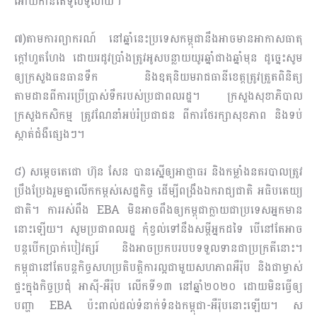
អោយកាន់តែទូលំទូលាយ។
៧)តាមការព្យាករណ៍ នៅឆ្នាំនេះប្រទេសកម្ពុជានឹងអាចមានអាកាសធាតុ
ក្តៅហួតហែង ដោយរដូវប្រាំងត្រូវអូសបន្លាយយូរឆ្នាំជាងឆ្នាំមុន ដូច្នេះសូម
ឲ្យក្រសួងធនធានទឹក និងឧតុនិយមរាជធានីខេត្តត្រូវត្រួតពិនិត្យ
តាមដានពីការប្រើប្រាស់ទឹករបស់ប្រជាពលរដ្ឋ។ ក្រសួងសុខាភិបាល
ក្រសួងកសិកម្ម ត្រូវណែនាំអប់រំប្រជាជន ពីការថែរក្សាសុខភាព និងទប់
ស្កាត់ជំងឺផ្សេងៗ។
៨) សម្តេចតេជោ ហ៊ុន សែន បានស្នើឲ្យអាជ្ញាធរ និងកម្លាំងនគរបាលត្រូវ
ប្រឹងប្រែងរួមគ្នាលើកកម្ពស់សេដ្ឋកិច្ច ដើម្បីពង្រឹងឯករាជ្យជាតិ អធិបតេយ្យ
ជាតិ។ ការរស់ពឹង EBA មិនអាចពឹងឲ្យកម្ពុជាក្លាយជាប្រទេសអ្នកមាន
នោះឡើយ។ សូមប្រជាពលរដ្ឋ កុំខ្វល់ទៅនឹងសម្តីអ្នកដទៃ បើនៅតែអាច
បន្តបើកប្រាក់បៀវត្សរ៍ និងអាចប្រកបរបបទទួលទានជាប្រក្រតីនោះ។
កម្ពុជានៅតែបន្តកិច្ចសហប្រតិបត្តិការល្អជាមួយសហភាពអឺរ៉ុប និងជាម្ចាស់
ផ្ទះក្នុងកិច្ចប្រជុំ​ អាស៊ី-អឺរ៉ុប​ លើកទី១៣​ នៅឆ្នាំ២០២០ ដោយមិនធ្វើឲ្យ
បញ្ហា EBA ប៉ះពាល់ដល់ទំនាក់ទំនងកម្ពុជា-អឺរ៉ុបនោះឡើយ។ ស