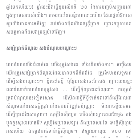
ឆ្នាំ(មកហើយៗ) ឆ្នាំនេះនឹងធ្វើខួបលើកទី ២០ នៃការបញ្ចប់សង្គ្រាមនៅ
ក្នុងប្រទេសរបស់យើង។ តាមរយៈនៃសន្តិភាពនោះហើយ ដែលផ្តល់ឱកាស
ឲ្យយើងមានការអភិវឌ្ឍ រាប់ទាំងជប៉ុនហ៊ានឲ្យខ្ចីប្រាក់ ព្រោះកម្ពុជាមាន
សមត្ថភាពនឹងសងត្រឡប់ទៅវិញ។
សន្សំប្រាក់ចំណូល សងបំណុលបណ្តោះៗ
ពេលដែលយើងជំពាក់គេ យើងត្រូវសងគេ ទាំងដើមទាំងការ។ អញ្ចឹងទេ
យើងត្រូវសន្សំប្រាក់ចំណូលដែលបានមកពីកំពង់ផែ ត្រូវតែមានលទ្ធភាព
ដើម្បីសងបណ្តោះៗ។ ខ្ចីចេះតែខ្ចី ប៉ុន្តែអាសងចេះតែសង ព្រោះលុយខ្លះ
ដល់ដំណាក់កាលដែលត្រូវសង … ដើម្បីកុំឲ្យវាគនបំណុល។ ការគ្រប់
គ្រងបំណុលនេះទៀតសោត បើសិនជាខ្ចីគឺខ្ចីទាក់ទងទៅនឹងអ្វីដែលជា
សំណូមពរនៃសេចក្តីត្រូវការនៃការអភិវឌ្ឍតែប៉ុណ្ណោះ មិនអាចខ្ចីយកមក
ដើម្បីគ្រាន់តែសប្បាយ។ សូម្បីតែស៊ីហ្គេម យើងសុំពន្យារពេលតែម្តង បង
ប្អូនខ្លះសួរថាហេតុអី? សូម្បីតែប្រទេសឡាវ និងប្រទេសដទៃ គេធ្វើស៊ីហ្គេម
អស់ហើយ ឯកម្ពុជាអត់ទាន់ធ្វើស៊ីហ្គេម។ ឥឡូវយកលុយ ១០០ ទៅ