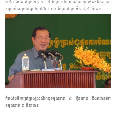
៣៥០ ម៉ែត្រ ជម្រៅទឹក ១៣,៥ ម៉ែត្រ និងចំណតមូលដ្ឋានផ្គត់ផ្គង់ភស្ដុភារ
សម្រាប់ការរុករកប្រេងប្រវែង ២០០ ម៉ែត្រ ជម្រៅទឹក ៧,៥ ម៉ែត្រ។
កំពង់ផែទឹកជ្រៅក្រុងព្រះសីហនុទទួលនាវា ៥ ម៉ឺនតោន និងឈានទៅ
ទទួលនាវា ៦ ម៉ឺនតោន