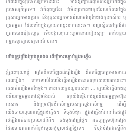
កើតនៅក្នុងប្រទេសអ្នកមាននោះ មានខួរក្បាលពូកែជាងអ្នកកើតក្នុង
ប្រទេសក្រីក្រទេ។ វាក៏ដូចគ្នាដែរ វាមិនប្រាកដថាកូនដែលកើតនៅក្នុង
គ្រួសារអ្នកមានប្រាក់ និងគ្រួសារអ្នកមានអំណាចវាពូកែជាងកូនកសិករ ឬ
កូនកម្មករ ដែលកើតក្នុងស្ថានភាពខ្វះខាតនោះទេ។ បញ្ហាស្ថិតនៅត្រង់ថា
ពួកគេបានរៀនសូត្រ ទើបបង្កលក្ខណៈឲ្យមានការរៀនសូត្រ កាត់បន្ថយ
គម្លាតខួរក្បាលឲ្យខានតែបាន។
យើងត្រូវប្រឹងប្រែងខ្លួនឯង ដើម្បីការតភ្ជាប់ផ្លូវរថភ្លើង
ខ្ញុំព្រះករុណាខ្ញុំ ឲ្យតែនឹកឃើញដល់រឿងហ្នឹង នឹកឃើញគេប្រមាថកាល
ពេលហ្នឹង។ គេថាទាល់តែយើងធ្វើអាហ្នឹងបានគេឲ្យចាយលុយអានោះ។
គេដាក់អញ្ចឹងមកតែម្តង។ គេដាក់លក្ខខណ្ឌរបស់គេ … ឲ្យយើងធ្វើឯកជនូ​
បនីយកម្មចម្ការកៅស៊ូទាំងអស់ ឲ្យយើងធ្វើឯកជនូបនីយកម្មក្រុមហ៊ុន
នេសាទ និងក្រុមហ៊ុនជីកសិកម្មរបស់ក្រសួងកសិកម្ម ដើម្បី
យើងចាយលុយអាធ្វើផ្លូវរថភ្លើង។ ទីចុងបំផុត ផ្លូវរថភ្លើងក៏វានៅតែជាផ្លូវ
រថភ្លើងអត់បានប្រយោជន៍អី។ ចងមុងដេញថ្លៃ។ អត់ឲ្យក្រុមហ៊ុនផ្សេង
ដែលមានការពាក់ព័ន្ធជាមួយរដ្ឋចូលដេញថ្លៃទេ។ ទីចុងបំផុតវាស្មើនឹង