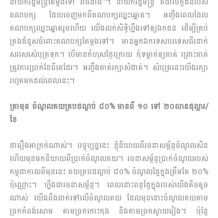
នាយករដ្ឋមន្រ្តីតែម្ដងទៅ វាធំជាង”។ នាយករដ្ឋមន្រ្តី គឺជាបេក្ខជនរបស់
គណបក្ស ដែលចេញមកពីគណបក្សឈ្នះឆ្នោត។ អញ្ចឹងពេលដែល
គណបក្សឈ្នះឆ្នោតរួចហើយ យើងលក់សិទ្ធិហ្នឹងទៅឲ្យឯកជន ដើម្បីគ្រប់
គ្រងជំនួសចំពោះគណបក្សតែម្តងទៅ។ មានអ្នកឯកទេសបរទេសពីរនាក់
សរសេរសំបុត្រទុក។ បើមានកំហុសថ្ងៃក្រោយ កុំទម្លាក់ឲ្យគាត់ ព្រោះគាត់
ត្រូវការប្រាក់ខែពីគេដែរ។ អញ្ចឹងគាត់រក្សាសំងាត់។ សំបុត្រនេះយើងរក្សា
រហូតមកដល់ពេលនេះ។
គ្រាមុន ចំណូលគយគ្របដណ្តប់ ៨០% មានពី ១០ ទៅ ២០លានដុល្លារ/
ខែ
ជារឿងអាក្រក់ណាស់។ បច្ចុប្បន្ននេះ ខ្ញុំនិយាយពីរចនាសម័្ពន្ធចំណូលសិន
ហើយមុនមកនិយាយពីប្រាក់ចំ​ណូល​គយ។ រចនាសម្ព័ន្ធប្រាក់ចំណូលរបស់
កម្ពុជាកាលពីមុននេះ គយគ្របដណ្តប់ ៨០% ចំណូលផ្ទៃក្នុងត្រឹមតែ ២០%
ប៉ុណ្ណោះ។ ហ្នឹងជារចនាសម្ព័ន្ធ។ ពេលនោះពន្ធផ្ទៃក្នុងរបស់យើងតិចតួច
ណាស់ យើងពឹងពាក់ទៅលើចំ​ណូលគយ ដែលមុននោះចំណូលគយតាម
ច្រកកំពង់សោម តាមច្រកកោះកុង និងតាមច្រកស្វាយរៀង។ ប៉ុន្តែ