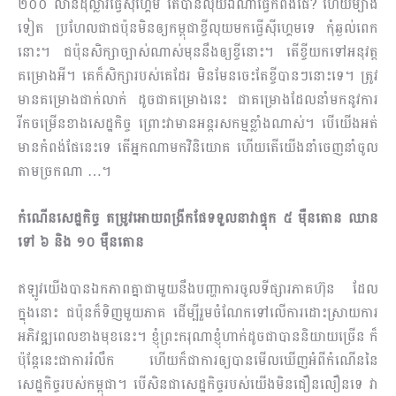
២០០ លានដុល្លារធ្វើស៊ីហ្គេម តើបានលុយឯណាធ្វើកំពង់ផែ? ហើយម្យ៉ាង
ទៀត ប្រហែលជាជប៉ុនមិនឲ្យកម្ពុជាខ្ចីលុយមកធ្វើស៊ីហ្គេមទេ កុំឆ្ងល់ពេក
នោះ។ ជប៉ុនសិក្សាច្បាស់ណាស់មុននឹងឲ្យខ្ចីនោះ។ តើខ្ចីយកទៅអនុវត្ត
គម្រោងអី។ គេក៏សិក្សារបស់គេដែរ មិនមែនចេះតែខ្ចីបានៗនោះទេ។ ត្រូវ
មានគម្រោងជាក់លាក់ ដូចជាគម្រោងនេះ ជាគម្រោងដែលនាំមកនូវការ
រីកចម្រើនខាងសេដ្ឋកិច្ច ព្រោះវាមានអន្តរសកម្មខ្លាំងណាស់។ បើយើងអត់
មានកំពង់ផែនេះទេ តើអ្នកណាមកវិនិយោគ ហើយតើយើងនាំចេញនាំចូល
តាមច្រកណា …។
កំណើនសេដ្ឋកិច្ច តម្រូវអោយពង្រីកផែទទួលនាវាផ្ទុក ៥ ម៉ឺនតោន ឈាន
ទៅ ៦ និង ១០​ ម៉ឺនតោន
ឥឡូវយើងបានឯកភាពគ្នាជាមួយនឹងបញ្ហាការចូលទីផ្សារភាគហ៊ុន ដែល
ក្នុងនោះ ជប៉ុនក៏ទិញមួយភាគ ដើម្បីរួមចំណែកទៅលើការដោះស្រាយការ
អភិវឌ្ឍពេលខាងមុខនេះ។ ខ្ញុំព្រះករុណាខ្ញុំហាក់ដូចជាបាននិយាយច្រើន ក៏
ប៉ុន្តែនេះជាការរំលឹក ហើយក៏ជាការឲ្យបានមើលឃើញអំពីកំណើននៃ
សេដ្ឋកិច្ចរបស់កម្ពុជា។ បើសិនជាសេដ្ឋកិច្ចរបស់យើងមិនជឿនលឿនទេ វា