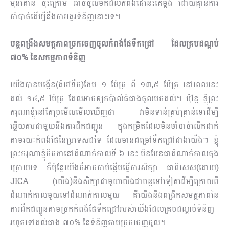
ម៉ឺនតោន ចុះក្រោម អាចចូលមកដល់កំពង់ផែនេះតែម្ដង ដោយគ្មានការ
ចាំបាច់ដើម្បីនឹងការផ្ទេរទំនិញនោះទេ។
បន្តពង្រឹងសមត្ថភាពច្រកចេញចូលកំពង់ផែទឹកជ្រៅ ដែលគ្របដណ្តប់
៧០% នៃសកម្មភាពទំនិញ
យើងបានបង្កើន(ជំរៅទឹក)ថែម ១ ម៉ែត្រ ពី ១៣,៥ ម៉ែត្រ នៅពេលនេះ
ដល់ ១៤,៥ ម៉ែត្រ ដែលអាចឲ្យកប៉ាល់ធំជាងចូលមកដល់។ ប៉ុន្ដែ ខ្ញុំព្រះ
ករុណាខ្ញុំនៅតែប្រមើលមើលឃើញថា វាមិនទាន់គ្រប់គ្រាន់ទេដើម្បី
ឆ្លើយតបជា​មួយនឹងការដឹកជញ្ជូន ក្នុងកម្រិតដែលមិនចាំបាច់លើកដាក់
តាមរយៈកំពង់ផែនៃប្រទេសដទៃ ដែលមានជម្រៅទឹកជ្រៅជាងយើង។ ខ្ញុំ
ព្រះករុណាខ្ញុំគិតថានៅដំណាក់កាលទី ៦ នេះ មិនមែនជាដំណាក់កាលចុង
ក្រោយទេ ក៏ប៉ុន្ដែយើងក៏អាចចាប់ផ្ដើមធ្វើការសិក្សា ជាពិសេស(ដោយ)
JICA (យើង)នឹងសិក្សាជាមួយយើងជាបន្ដទៅទៀតដើម្បីក្រោយពី
ដំណាក់កាលមួយទៅដំណាក់កាលមួយ គឺយើងនឹងពង្រីកសមត្ថភាពនៃ
ការដឹកជញ្ជូនតាមច្រកកំពង់ផែទឹកជ្រៅរបស់យើងដែលគ្របដណ្ដប់ទំនិញ
រហូតទៅដល់ជាង ៧០% នៃទំនិញតាមច្រកចេញចូល។