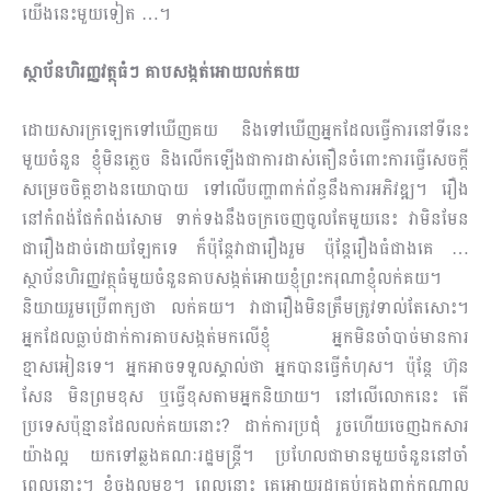
យើងនេះមួយទៀត …។
ស្ថាប័នហិរញ្ញវត្ថុធំៗ គាបសង្កត់អោយលក់គយ
ដោយសារក្រឡេកទៅឃើញគយ និងទៅឃើញអ្នកដែលធ្វើការនៅទីនេះ
មួយចំនួន ខ្ញុំមិនភ្លេច និងលើកឡើងជា​ការដាស់តឿនចំពោះការធ្វើសេចក្ដី
សម្រេចចិត្តខាងនយោបាយ ទៅលើបញ្ហាពាក់ព័ន្ធនឹងការអភិវឌ្ឍ។ រឿង
នៅ​កំពង់ផែកំពង់សោម ទាក់ទងនឹងចក្រចេញចូលតែមួយនេះ វាមិនមែន
ជារឿងដាច់ដោយឡែកទេ ក៏ប៉ុន្តែវាជារឿងរួម ប៉ុន្តែរឿងធំជាងគេ …
ស្ថាប័នហិរញ្ញវត្ថុធំមួយចំនួនគាបសង្កត់អោយខ្ញុំព្រះករុណាខ្ញុំលក់គយ។
និយាយរួមប្រើពាក្យថា លក់គយ។ វាជារឿងមិនត្រឹមត្រូវទាល់តែសោះ។
អ្នកដែលធ្លាប់ដាក់ការគាបសង្កត់មកលើខ្ញុំ អ្នកមិនចាំបាច់មានការ
ខ្មាសអៀនទេ។ អ្នកអាចទទួលស្គាល់ថា អ្នកបានធ្វើកំហុស។ ប៉ុន្តែ ហ៊ុន
សែន មិនព្រមខុស ឬធ្វើខុសតាមអ្នកនិយាយ។ នៅលើលោកនេះ តើ
ប្រទេសប៉ុន្មានដែលលក់គយនោះ? ដាក់ការប្រជុំ រួចហើយចេញឯកសារ
យ៉ាងល្អ យកទៅឆ្លងគណៈរដ្ឋមន្រ្តី។ ប្រហែលជាមានមួយចំនួននៅចាំ
ពេលនោះ។ ខ្ញុំចង្អុលមុខ។ ពេលនោះ គេអោយរដ្ឋគ្រប់គ្រងពាក់កណ្ដាល