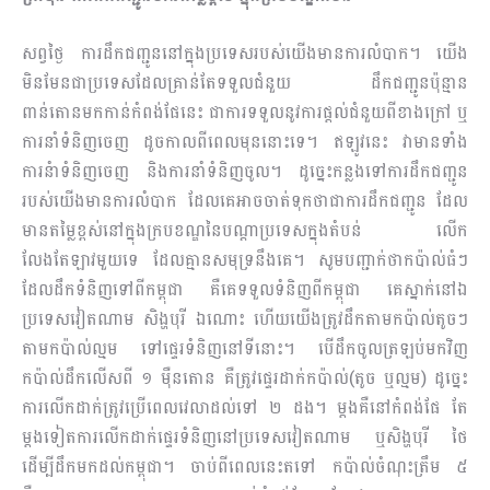
សព្វថ្ងៃ ការដឹកជញ្ជូននៅក្នុងប្រទេសរបស់យើងមានការលំបាក។ យើង
មិនមែនជាប្រទេសដែលគ្រាន់តែទទួលជំនួយ ដឹកជញ្ជូនប៉ុន្មាន
ពាន់តោនមកកាន់កំពង់ផែនេះ ជាការទទួលនូវការផ្ដល់ជំនួយពីខាងក្រៅ ឬ
ការនាំទំ​និញ​ចេញ ដូចកាលពីពេលមុននោះទេ។ ឥឡូវនេះ វាមានទាំង
ការនំាទំនិញចេញ និងការនាំទំនិញចូល។ ដូច្នេះកន្លងទៅការដឹកជញ្ជូន
របស់យើងមានការលំបាក ដែលគេអាចចាត់ទុកថាជាការដឹកជញ្ជូន ដែល
មានតម្លៃខ្ពស់នៅក្នុងក្របខណ្ឌនៃបណ្ដាប្រទេសក្នុងតំបន់ លើក
លែងតែឡាវមួយទេ ដែលគ្មានសមុទ្រនឹងគេ។ សូមបញ្ជាក់ថាកប៉ាល់ធំៗ
ដែលដឹកទំនិញទៅពីកម្ពុជា គឺគេទទួលទំនិញពីកម្ពុជា គេស្នាក់នៅឯ
ប្រទេសវៀតណាម សិង្ហបុរី ឯណោះ ហើយយើងត្រូវដឹកតាមកប៉ាល់តូចៗ
តាមកប៉ាល់ល្មម ទៅផ្ទេរទំនិញនៅទីនោះ។ បើដឹកចូលត្រឡប់មកវិញ
កប៉ាល់ដឹកលើសពី ១ ម៉ឺនតោន គឺត្រូវផ្ទេរដាក់កប៉ាល់(តូច ឬល្មម) ដូច្នេះ
ការលើកដាក់ត្រូវប្រើពេលវេលាដល់ទៅ ២ ដង។ ម្ដងគឺនៅកំពង់ផែ តែ
ម្ដងទៀតការលើកដាក់ផ្ទេរទំនិញនៅប្រទេសវៀតណាម ឬសិង្ហបុរី ថៃ
ដើម្បីដឹកមកដល់កម្ពុជា។ ចាប់ពីពេលនេះតទៅ កប៉ាល់ចំណុះត្រឹម ៥