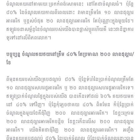
ចំណូលគយនៅតាមរយៈច្រកកំពង់សោមនេះ នៅតែជាចំណូលធំ។ ប៉ុន្តែ
៨០% នៃចំណូលគយកាលពីពេលនោះ វាមានត្រឹមតែ ១០ លានដុល្លារ
អាមេរិក ឬខ្ពស់បំផុត ២០ លានដុល្លារអាមេរិក តែប៉ុណ្ណោះក្នុងមួយខែ។
ឥឡូវ​រចនាសម្ព័ន្ធនៃចំណូលរបស់យើងបានផ្លាស់ប្តូរហើយគឺ នេះជានិន្នាការ
ទូទៅនៅលើពិភពលោក។
បច្ចុប្បន្ន ចំណូលគយថយនៅត្រឹម ៤០% តែប្រមាណ ២០០ លានដុល្លារ/
ខែ
ពីមុនគយរបស់យើងគ្របដណ្តប់ ៨០% ប៉ុន្តែទំហំនៃប្រាក់ចំណូលត្រឹមតែ
១០ លានដុល្លារសហរដ្ឋអាមេរិក ឬ ២០ លានដុល្លារសហរដ្ឋអាមេរិកទេ។
ឥឡូវប្រាក់ចំណូលផ្ទៃក្នុងរបស់យើង បានកើនទៅដល់ ៦០% គយថយមក
នៅ ៤០% ទៅវិញ។ ប៉ុន្តែកុំភ្លេចថាគយ ៤០% ពិតមែន ក៏ប៉ុន្តែប្រាក់
ចំណូលក្នុងមួយខែគឺជុំវិញ ២០០ លានដុល្លារអាមេរិក។ ខែខ្លះក្រោម
២០០ លានដុល្លារអាមេរិកបន្តិច ខែខ្លះកើនលើស ២០០ លានដុល្លារ
អាមេរិក។ យើងគិតថាជុំវិញ ២០០ លានដុល្លារអាមេរិក។ អញ្ចឹង
ពីមុនគយគ្របដណ្តប់ ៨០% នៃប្រាក់ចំណូល ប៉ុន្តែប្រាក់ចំណូលនោះបាន