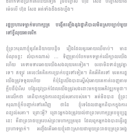
ជំពាក់ទាំង​ប្រាក់គេពិន័យទៀត រួចបន្ទោស ហ៊ុន សែន បន្ទោសយ៉ាង
ម៉េចបើ ហ៊ុន សែន អត់ទាំងដឹងផងហ្នឹង។
រដ្ឋប្រហារទម្លាក់មហាក្សត្រ បង្កើតឡើងនូវរដ្ឋាភិបាលមិនស្របច្បាប់មួយ
ទៅខ្ចីលុយអាមេរិក
ខ្ញុំព្រះករុណាខ្ញុំគួរតែនិយាយបន្ដិច រឿងដែលគួរអោយឈឺចាប់។ មាន
ចំណុចខ្លះ លំបាកណាស់ … ទិញគ្រាប់​បែកមកទម្លាក់លើក្បាលយើង
ហើយ គេទាមទារអោយយើងសងលុយគេទៀត។ ចរចាមិនទាន់ត្រូវគ្នា
ទេ។ ឥឡូវ គេចេះតែគិតការប្រាក់បន្តទៅទៀត។ គិតអីគិតទៅ មរតករដ្ឋ
យើងត្រូវទទួលហើយ ក៏ប៉ុន្តែយើងបានស្នើសុំអោយ​គេកាត់ចេញតាម
ក្លឹបដឺប៉ារីស បង្វែរនូវប្រាក់ដែលយើងត្រូវសងនោះមកជួយអភិវឌ្ឍកម្ពុជា។
គេលើកថា គេពិបាកក្នុងការពន្យល់សភារបស់គេ។ អត់មិនបាន ខ្ញុំព្រះ
ករុណាខ្ញុំក៏បញ្ជាក់ទៅគេវិញ ថានែ ខ្ញុំទេដែលជាអ្នកពិ​បាកក្នុងការ
ពន្យល់សភា។ ព្រោះអ្វី? ព្រោះអ្នកឯងត្រូវយល់ថាព្រះមហាក្សត្របច្ចុប្បន្ន
នេះ គឺជាព្រះរាជបុត្ររបស់ព្រះមហាក្សត្រមុន ដែលពួកអ្នកឯងបានធ្វើរដ្ឋ
ប្រហាទម្លាក់។ អញ្ចឹងតើអោយ​ខ្ញុំដោះស្រាយជាមួយព្រះរាជបុត្រព្រះអង្គ