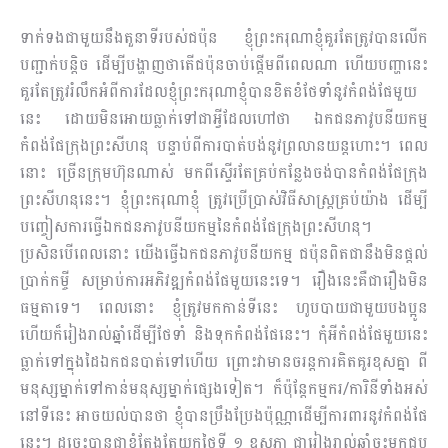
ទាក់ទងជាមួយនឹងតួនាទីរបស់ជប៉ុន ខ្ញុំព្រះករុណាខ្ញុំគួរតែត្រូវបានលើក
បញ្ជាក់បន្តិច ដើម្បីបង្ហាញថាតើជប៉ុនចាប់ផ្ដើមពីពេលណា ហើយបញ្ហានេះ
គួរតែត្រូវរំលឹកអំពីការដែលខ្ញុំព្រះករុណាខ្ញុំបានខិតខំថែទាំនូវកំពង់ផែមួយ
នេះ ដោយមិនអោយធ្លាក់ទៅជាអ្វីដែលហៅថា ឯកជនភាវូបនីយកម្ម
កំពង់ផែក្រុងព្រះសីហនុ បន្ទាប់ពីការបាត់​បង់​នូវព្រលានយន្តហោះ។ ពេល
នោះ ច្រើនក្រុមហ៊ុនណាស់ មកពីស្ទើរតែគ្រប់កន្លែងចង់បានកំពង់ផែក្រុង
ព្រះសីហនុនេះ។ ខ្ញុំព្រះករុណាខ្ញុំ ត្រូវប្រើប្រាស់វិធីសាស្ត្រគ្រប់យ៉ាង ដើម្បី
បញ្ចៀសការធ្វើឯកជនភាវូបនីយកម្មនៃកំ​ពង់ផែក្រុងព្រះសីហនុ។
ប្រសិនបើពេលនោះ យើងធ្វើឯកជនភាវូបនីយកម្ម ជប៉ុនពិតជានឹងមិនផ្ដល់
ប្រាក់កម្ចី សម្រាប់ការអភិវឌ្ឍកំពង់ផែមួយនេះទេ។ រឿងនេះគឺជារឿងមិន
ធម្មតាទេ។ ពេលនោះ ខ្ញុំត្រូវមកកាន់ទីនេះ ហូបបាយជាមួយបងប្អូន
ហើយក៏រៀងរាល់ឆ្នាំដើម្បីថែទាំ និងទុកកំពង់ផែនេះ។ កុំអីកំពង់ផែមួយនេះ
ធ្លាក់ទៅក្នុងដៃឯកជនបាត់ទៅហើយ ព្រោះវាមានចរន្តការគិតគូរខុសគ្នា ពី
មនុស្សម្នាក់ទៅកាន់មនុស្សម្នាក់ផ្សេងទៀត។ ក៏ប៉ុន្តែកម្មករ/ការិនីទាំងអស់
នៅទីនេះ អាចយល់បានថា ខ្ញុំបានប្រឹងប្រែងប៉ុណ្ណាដើម្បីការពារនូវកំពង់ផែ
នេះ។ ដូច្នេះបានជាខ្ញុំតែងតែយកថ្ងៃទី ១ ឧសភា​ ជារៀងរាល់ឆ្នាំចុះមកជួប