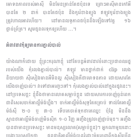
មោទនភាពរបស់អាស៊ី មិនមែនគ្រាន់តែជប៉ុនទេ ព្រោះអាស៊ីមានកៅអី
បានតែ ២ នាក់ បានតែជប៉ុន និងកូរ៉េខាងត្បូង ឥឡូវកូរ៉េខាងត្បូង
ត្រូវហាលអាវហើយ។ នៅមានលទ្ធភាពជប៉ុននឹងឡើងទៅវគ្គ ១៦
ផ្តាច់ព្រ័ត្រ។ សូមជូនពរទុកឲ្យហើយ …។
អំពាវនាវកុំឲ្យមានការភ្នាល់បាល់
យ៉ាងណាក៏ដោយ ខ្ញុំព្រះករុណាខ្ញុំ នៅតែបន្តអំពាវនាវចំពោះប្រជាពលរដ្ឋ
របស់យើង កុំលេងភ្នាល់បាល់។ ឥឡូវ មានថ្នាក់ដាក់ clip លេង
និយាយថា ស៊ីសៀងមានអីមិនល្អ ស៊ីសៀងគឺជាមោទនភាព ដោយសារតែ
យើងចាញ់បាល់។ វាទៅជាអញ្ចេះទៅ។ កុំលេងភ្នាល់បាល់នៅក្នុងរដូវនេះ។
នៅប្រទេសខ្លះ ខ្ញុំដឹងថាមានលោតសម្លាប់ខ្លួន ដោយសារការចាញ់ធ្ងន់ពេក
ជាពិសេសចាក់អាល្លឺម៉ង់ហ្នឹង។ ចាក់អាល្លឺម៉ង់សុទ្ធតែតគ្រាប់ ទាល់តែអាល្លឺ
ម៉ង់ស៊ី ២-០ ឬ ៣-០ ទើបគេចាត់ទុកថាគេឈ្នះ ប៉ុន្តែ មិននឹង
ស្មានថាអាល្លឺម៉ង់ចាញ់មិចស៊ិក ១-០ វិញ អញ្ចឹងត្រូវចាញ់ផ្កាប់មុខ។ អញ្ចឹង
បានជាមានប្រទេសខ្លះ មានមនុស្សលោត(សម្លាប់ខ្លួន)។ អ្នកណាមួយនោះ
បង្ហោះហ្វេសប៊ុក​ថា ជនជាតិអាល្លឺម៉ង់បានរំដោះម៉ូតូចេញពីកុងស៊ីច្រើន