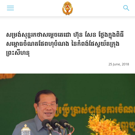
សម្រង់សុន្ទរក​ថា​​សម្ដេច​តេជោ ហ៊ុន សែន ថ្លែងក្នុងពិធី​
សម្ពោធចំណតផែពហុបំណង នៃកំពង់ផែស្វយ័តក្រុង
ព្រះសីហនុ
25 June, 2018