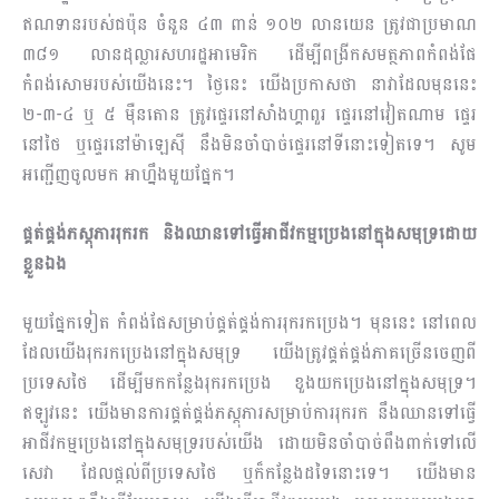
ឥណទានរបស់ជប៉ុន ចំនួន ៤៣ ពាន់ ១០២ លានយេន ត្រូវជាប្រមាណ
៣៨១ លានដុល្លារសហរដ្ឋអាមេរិក ដើម្បីពង្រីកសមត្ថភាពកំពង់ផែ
កំពង់សោមរបស់យើងនេះ។ ថ្ងៃនេះ យើងប្រកាសថា នាវាដែលមុននេះ
២-៣-៤ ឬ ៥ ម៉ឺនតោន ត្រូវផ្ទេរនៅសាំងហ្គាពួរ ផ្ទេរនៅវៀតណាម ផ្ទេរ
នៅថៃ ឬផ្ទេរនៅម៉ាឡេស៊ី នឹងមិនចាំបាច់ផ្ទេរនៅទីនោះទៀតទេ។ សូម
អញ្ជើញចូលមក អាហ្នឹងមួយផ្នែក។
ផ្គត់ផ្គង់ភស្ដុភាររុករក និងឈានទៅធ្វើអាជីវកម្មប្រេងនៅក្នុងសមុទ្រដោយ
ខ្លួនឯង
មួយផ្នែកទៀត កំពង់ផែសម្រាប់ផ្គត់ផ្គង់ការរុករកប្រេង។ មុននេះ នៅពេល
ដែលយើងរុករកប្រេងនៅក្នុងសមុទ្រ យើងត្រូវផ្គត់ផ្គង់ភាគច្រើនចេញពី
ប្រទេសថៃ ដើម្បីមកកន្លែងរុករកប្រេង ខួងយកប្រេងនៅក្នុងសមុទ្រ។
ឥឡូវនេះ យើងមានការផ្គត់ផ្គង់ភស្ដុភារសម្រាប់ការរុករក នឹងឈានទៅធ្វើ
អាជីវកម្មប្រេងនៅក្នុងសមុទ្ររបស់យើង ដោយមិនចាំបាច់ពឹងពាក់ទៅលើ
សេវា ដែលផ្ដល់ពីប្រទេសថៃ ឬក៏កន្លែងដទៃនោះទេ។ យើងមាន