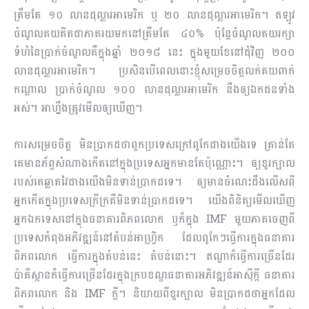
ត្រឹមតែ ១០ លានដុល្លារអាមេរិក ឬ ២០ លានដុល្លារអាមេរិក។ ឥឡូវ
ចំណូលគយគិតជាភាគរយមកនៅត្រឹមតែ ៤០% ប៉ុន្តែចំណូលគយរក្សា
ទំហំនៃប្រាក់ចំណូលគឺក្នុងឆ្នាំ ២០១៨ នេះ ក្នុងមួយខែនៅជុំវិញ ២០០
លានដុល្លារអាមេរិក។ ប្រសិនបើពេលនោះខ្ញុំសម្រេចចិត្តលក់គយពាក់
កណ្តាល ប្រាក់ចំណូល ១០០ លានដុល្លារអាមេរិក នឹងឲ្យឯកជនទាំង
អស់។ អាហ្នឹងត្រូវមើលឲ្យឃើញ។
ការសម្រេចចិត្ត មិនប្រាកដថាពួកប្រទេសក្រៅពូកែជាងយើងទេ គ្រាន់តែ
គេមានភ័ព្វសំណាងកើតនៅក្នុងប្រ​ទេសអ្នកមានតែប៉ុណ្ណោះ។ ឲ្យខួរក្បាល
របស់គេឆ្លាតវៃជាងយើងមិនទាន់ប្រាកដទេ។ ឲ្យមានចំណេះដឹងលើសពី
អ្នកកើតក្នុងប្រទេសក្រីក្រគឺមិនទាន់ប្រាកដទេ។ យើងពិនិត្យមើលឃើញ
អ្នកឯកទេសនៅក្នុងធនាគារពិភពលោក ឬក៏ក្នុង IMF មួយភាគចេញពី
ប្រទេសកំពុងអភិវឌ្ឍន៍នៅតំបន់អាហ្រ្វិក ដែលពូកែៗធ្វើការក្នុងធនាគារ
ពិភពលោក ធ្វើការក្នុងតំបន់នេះ តំបន់នោះ។ ឥណ្ឌាក៏ធ្វើការច្រើនដែរ
ប៉ាគីស្ថានក៏ធ្វើការច្រើនដែរក្នុងក្របខណ្ឌធនាគារអភិវឌ្ឍន៍អាស៊ីក្តី ធនាគារ
ពិភពលោក និង IMF ក្តី​។ និយាយពីខួរក្បាល មិនប្រាកដថាអ្នកដែល