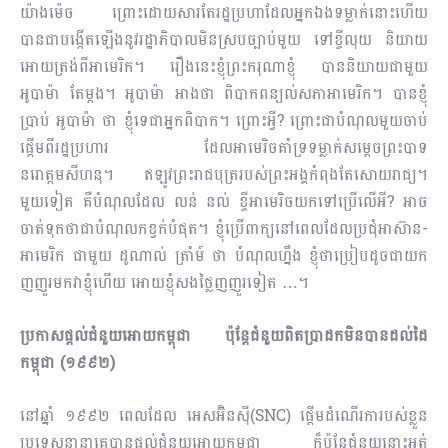
យ៉ាងម៉េច ព្រោះដោយសារតែរដ្ឋប្រហាដែលអ្នកឯងទម្លាក់នោះហើយ
បានជាបង្កើតឡើងនូវរដ្ឋាភិបាលមិនស្របច្បាប់មួយ ទៅខ្ចីលុយ និយាយ
អោយត្រង់ពីអាមេរិក។ រឿងនេះខ្ញុំព្រះករុណាខ្ញុំ បាននិយាយជាមួយ
អូបាម៉ា តែម្ដង។ អូបាម៉ា អាងថា ពិបាកពន្យល់សភាអាមេរិក។ បានខ្ញុំ
ប្រាប់ អូបាម៉ា ថា ខ្ញុំទេជាអ្នកពិបាក។ ព្រោះអ្វី? ព្រោះជាបំណុលមួយចាប់
ផ្ដើមពីរដ្ឋប្រហារ ដែលអាមេរិចគាំទ្រទម្លាក់សម្ដេចព្រះបាទ
នរោត្តមសីហនុ។ ឥឡូវព្រះរាជបុត្ររបស់ព្រះអង្គកំពុងតែសោយរាជ្យ។
មួយទៀត គឺបំណុលដែល លន់ នល់ ខ្ចីអាមេរិចយកទៅប្រើលើអី? អាច
ចាត់ទុកថាជាបំណុលកខ្វក់បំផុត។ ខ្ញុំប្រើពាក្យនៅពេលដែលប្រជុំអាស៊ាន-
អាមេរិក​ ជាមួយ ដូណាល់ ត្រាំម៍ ថា បំណុលហ្នឹង​ ខ្ញុំថាប្រៀបដូចជាយក
ញញួរមកវាខ្ញុំហើយ អោយខ្ញុំសងថ្លៃញញួរទៀត …។
ប្រកាសផ្ដល់ជំនួយអោយកម្ពុជា ប៉ុន្តែជំនួយពិតប្រាដកមិនបានដល់ដៃ
កម្ពុជា (១៩៩២)
នៅឆ្នាំ ១៩៩២ ពេលដែល អេសអ៊ិនស៊ី(SNC) ផ្ដើមដំណើរការបស់ខ្លួន
ប្រទេសនានាគេបានផ្ដល់ជំនួយអោយ​កម្ពុជា ក៏ប៉ុន្តែជំនួយនោះអត់