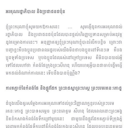
អរគុណរដ្ឋាភិបាល និងប្រជាជនជប៉ុន
ខ្ញុំព្រះករុណាខ្ញុំសូមយកឱកាសនេះ … សូមផ្ញើជូនការអរគុណដល់
រដ្ឋាភិបាល និងប្រជាជនជប៉ុនដែលបានផ្ដល់ហិរញ្ញប្បទានសម្រាប់អនុវត្ដ
នូវគម្រោងការនេះ។ អនុញ្ញាតឲ្យខ្ញុំព្រះករុណាខ្ញុំបានរំលឹកបន្ដិច ព្រោះថា
បញ្ហាខ្លះគឺបងប្អូនប្រជាពលរដ្ឋរបស់យើងមិនថាបងប្អូននៅទីនេះទេ គឺបង
ប្អូនទូទាំងប្រទេស ឬបងប្អូនដែលរស់នៅក្រៅប្រ​ទេស គឺមិនបានយល់អ្វី
ទៅដែលហៅថា កំពង់ផែក្រុងព្រះសីហនុ ហើយហេតុអ្វីបានជាចាប់ផ្ដើមធ្វើ
មកដល់ដំ​ណាក់​កាលនេះ ទើបនឹងបានប៉ុណ្ណឹង?
ការតភ្ជាប់នៃកំពង់ផែ និងផ្លូវដែក ព្រះរាជស្នាព្រះហស្ថ ព្រះបរមរតនៈកោដ្ឋ
ដំបូងយើងគួរសម្ដែងការអរគុណទៅដល់ព្រះវិញ្ញាណក្ខន្ធរបស់ព្រះបរម
រតនៈកោដ្ឋ ព្រះបាទសម្ដេច ព្រះនរោត្ដម សីហនុ ដែលពេលនោះព្រះអង្គ
ខិតខំកសាងកំពង់ផែទឹកជ្រៅមួយនេះ ជាមួយនឹងផ្លូវដែកតភ្ជាប់ទីក្រុងភ្នំ
ពេញមកកំពង់ផែទឹកជ្រៅគឺកំពង់ផែក្រុងព្រះសីហនុ ដែលបច្ចុប្បន្នខេត្ដ​មួយ​