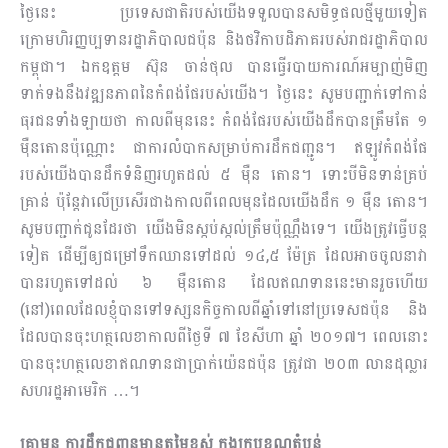
ថ្ងៃនេះ ប្រទេសជាតិរបស់យើងទទួលបានសមិទ្ធផលថ្មីមួយទៀត
ក្រោមហិរញ្ញប្បទានរដ្ឋាភិបាលជប៉ុន និងថវិកាបដិភាគរបស់រាជរដ្ឋាភិបាល
កម្ពុជា។ ឯកឧត្តម ស៊ុន ចាន់ថុល បានធ្វើរបាយការណ៍អម្បាញ់មិញ
ទាក់ទងនឹងវឌ្ឍនភាពនៃកំពង់ផែរបស់យើង។ ថ្ងៃនេះ សូមបញ្ជាក់ទៅកាន់
ធុរជនទាំងឡាយថា កាលពីមុននេះ កំពង់ផែរបស់យើងដឹកបានត្រឹមតែ ១
ម៉ឺនតោនប៉ុណ្ណោះ ជាការលំបាកសម្រាប់ការដឹកជញ្ជូន។ ឥឡូវកំពង់ផែ
របស់យើងបានដឹកទំនិញរហូតដល់ ៥ ម៉ឺន តោន។ ទោះបីមិនទាន់គ្រប់
គ្រាន់ ប៉ុន្ដែវាលើប្រសើរជាងកាលពីពេលមុនដែលយើងដឹក ១ ម៉ឺន តោន។
សូមបញ្ជាក់ជូនដែរថា យើងមិនស្កប់ស្កល់ត្រឹមប៉ុណ្ណឹងទេ។ យើងត្រូវធ្វើបន្ដ
ទៀត ដើម្បីឲ្យជម្រៅទឹកឈានទៅដល់ ១៤,៥ ម៉ែត្រ ដែលអាចចូលនាវា
បានរហូតទៅដល់ ៦ ម៉ឺនតោន ដែលឥណទាននេះមានរួចហើយ
(នៅ)ពេលដែលខ្ញុំបានទៅទស្សនកិច្ចកាលពីឆ្នាំទៅនៅប្រទេសជប៉ុន និង
ដែលបានចុះហត្ថលេខាកាលពីថ្ងៃទី ៧ ខែសីហា ឆ្នាំ ២០១៧។ ពេលនោះ
បានចុះហត្ថលេខាឥណទានជាប្រាក់យ៉េនជប៉ុន ត្រូវជា ២០៣ លានដុល្លារ
សហរដ្ឋអាមេរិក …។
គ្រាមុន ការដឹកជញ្ជូនមានតម្លៃខ្ពស់ ក្នុងក្របខណ្ឌតំបន់