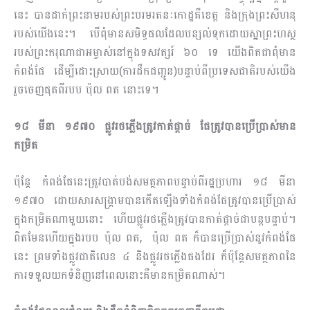
នេះ បានដាក់ព្រះនាមរបស់ព្រះបរមរតនៈកោដ្ឋគឺខេត្ត និងក្រុងព្រះសីហនុ
របស់យើងនេះ។ បើពុំមានសមិទ្ធផលដែលបន្សល់ទុកដោយស្នាព្រះហស្ថ
របស់ព្រះករុណាជាអម្ចាស់នៅក្នុងទសវត្សរ៍ ៦០ ទេ យើងពិតជាពុំមាន
កំពង់ផែ ដើម្បីដោះស្រាយ(ការដឹកជញ្ជូន)បន្ទាប់ពីប្រទេសជាតិរបស់យើង
រួចចេញផុតពីរបប ប៉ុល ពត នោះទេ។
១៨ មីនា ១៩៧០ ផ្លូវរថភ្លើងត្រូវកាត់ផ្តាច់ ផែត្រូវបានប្រើប្រាស់មាន
កម្រិត
ប៉ុន្ដែ កំពង់ផែនេះត្រូវបាត់បង់សមត្ថភាពបន្ទាប់ពីរដ្ឋប្រហារ ១៨ មីនា
១៩៧០ ដោយសារសង្គ្រាមបានកើតឡើងទាំងកំពង់ផែត្រូវបានប្រើប្រាស់
ក្នុងកម្រិតណាមួយនោះ ហើយផ្លូវរថភ្លើងត្រូវបានកាត់ផ្ដាច់ជាបន្ដបន្ទាប់។
ពិតមែនហើយក្នុងរបប ប៉ុល ពត, ប៉ុល ពត ក៏បានប្រើប្រាស់នូវកំពង់ផែ
នេះ ព្រមទាំងផ្លូវជាតិលេខ ៤ និងផ្លូវរថភ្លើងផងដែរ ក៏ប៉ុន្ដែសមត្ថភាពនៃ
ការទទួលយកទំនិញនៅពេលនោះគឺមានកម្រិតណាស់។