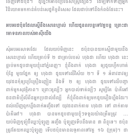
ចេញទៅជប៉ុន។ ដូច្នេះក៏អាចប្រើវិធីសាស្ត្រផ្សេងៗ ដើម្បីទាក់ទាញអ្នក
វិនិយោគមកកាន់តំបន់សេដ្ឋកិច្ចពិសេស ដែលជាប់ទៅនឹងកំពង់ផែនេះ។
អបអរជប៉ុនដែលស្មើនឹងសេនេហ្កាល់ ហើយជូនពរបន្ដទៅវគ្គបន្ដ ព្រោះជា
មោទនភាពរបស់អាស៊ីយើង
សុំអបអរសាទរដែរ ដែលយប់មិញនេះ ជប៉ុនបានយកស្មើជាមួយនឹង
សេនេហ្កាល់ ហើយគ្រាប់ទី ២ ជាគ្រាប់របស់ ហុងដា ហើយ ហុងដា នេះ
ធ្លាប់មកជួបជាមួយខ្ញុំនៅភ្នំពេញ។ ខ្ញុំពឹងពាក់ ហុងដា ឲ្យជួយហ្វឹកហាត់
ប៉ុន្តែ មួយផ្នែក ឲ្យ ហុងដា ជួយទៅលើវិស័យ ២។ ទី ១ អំពាវនាវឲ្យ
យុវជនកុំឲ្យប្រើគ្រឿងញៀន និងទី ២ ឲ្យ ហុងដា ជួយទៅលើបញ្ហា
ពាក់មួកសុវត្ថិភាព។ ព្រោះតួល្បីៗ អ្នកបាល់ទាត់ល្បីៗ សូម្បីតែ ប៉ាគីអៅ
ជនជាតិហ្វីលីពីនអ្នកប្រដាល់ដ៏ល្បី ក៏ខ្ញុំពឹងពាក់ឲ្យមកជួយរឿងហ្នឹងដែរ។
ដល់ឃើញពួកហ្នឹងពាក់អញ្ចឹងទៅ យុវជនពាក់តាម ហុងដា ទៅ ពាក់តាម
ប៉ាគីអៅ។ ហុងដា បានមកជួបជាមួយខ្ញុំៗទទួលយ៉ាងត្រឹមត្រូវ …
យប់មិញកូឡុំប៊ីឈ្នះប៉ូឡូញ អញ្ចឹង ប៉ូឡូញទើបនឹងមាន ៣ ពិន្ទុទេ។ ជប៉ុន
ត្រូវតែយកឈ្នះប៉ូឡូញ ទើបជប៉ុនមានលទ្ធភាពទៅវគ្គ ១៦ (ក្រុម)។ ជា