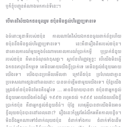
ឬក៏ខ្ញុំបញ្ជូនតំណាងមកកាន់ទីនេះ។
បើមានវិស័យឯកជនចូលរួម ជប៉ុនមិនផ្ដល់ហិរញ្ញប្បទានទេ
ឯចំពោះតួនាទីរបស់ជប៉ុន កាលណាតែវិស័យឯកជនចូលពាក់ព័ន្ធហើយ
ជប៉ុននឹងមិនផ្ដល់ហិរញ្ញប្បទានទេ។ នេះ​គឺជារឿងពិតរបស់ជប៉ុន។
ជាគោលការណ៍មួយក្នុងចំណោមគោលការណ៍ប្រាក់កម្ចី ឬប្រាក់ជំនួយ
របស់ជប៉ុន​ គឺមានចំណុចវាខុសគ្នា។ ស្ថាប័នហិរញ្ញវត្ថុខ្លះ បើយើងមិនធ្វើ
ឯកជនភាវូបនីកម្មទេ គេមិនអោយយើងខ្ចីប្រាក់ទេ គេមិនផ្ដល់ជំនួយអោយ
យើងទេ។ យើងបានប្រមើលមើលថា ក្រៅពីជប៉ុន ប្រហែលជាគ្មាន
ប្រទេសណាផ្សេងនៅពេលនោះ បានចាប់ផ្ដើមជាមួយយើងទេ។ ប៉ុន្តែយើង
ត្រូវរង់ចាំជប៉ុនមិនមែនតិចឆ្នាំទេ … អាចនិ​យាយបានថា ជប៉ុនជាអ្នកផ្ដល់
ជំនួយអោយយើងតាំងពីឆ្នាំ ១៩៩២ រហូតដល់ ១៩៩៩ ពេលដែលយើងខ្ចី
ប្រាក់ជប៉ុន គឺជាអ្នកផ្តល់ជំនួយដ៏ធំ។ ប៉ុន្តែ ហេតុអ្វីបានជាយើងមិនអាច
ខ្ចីលុយជប៉ុនបាននៅពេលនោះ? រឿងនេះក៏ត្រូវតែរំលឹកអតីតកាលបន្ដិច។
មិនដឹងអ្នកណាទៅជំពាក់លុយជប៉ុន ជំពាក់ទាំងការ ជំពាក់ទាំងដើម