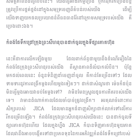
សមត្ថភាពនឹងធ្វើបែបនេះ។ យើងធ្វើអាជីវកម្មប្រេង ឬការរុករកប្រេងបន្ត
ត្រូវប្រើការផ្គត់ផ្គង់នៅក្នុងសមុទ្រចេញពីតំបន់របស់យើង ដើម្បី
យើងទាញយកផលប្រយោជន៍ពីធនធានរ៉ែនៅក្រោមសមុទ្ររបស់យើង គឺ
ប្រេងនោះឯង។
កំពង់ផែទឹកជ្រៅក្រុងព្រះសីហនុបានដាក់ចូលក្នុងទីផ្សារភាគហ៊ុន
នេះគឺជាការលើកឡើងមួយ ដែលពាក់ព័ន្ធជាមួយនឹងដំណើររឿងនៃ
កំពង់ផែក្រុងព្រះសីហនុរបស់យើង ពីស្ថានភាពដ៏លំបាកលំបិន។ ប៉ុន្តែ
មកដល់ពេលនេះ ចំនួនទំនិញនាំចេញនាំចូល គឺកាន់តែច្រើនទៅៗ ដែល
ទាមទារនូវការពង្រីកម្ដងហើយម្ដងទៀតៗ។ ដាក់ជាសំណួរថា ម៉េចក៏ជប៉ុន
មិនធ្វើម្ដងអោយវាចប់តែម្ដងទៅ? វាមិនមែនស្រួលដូចការគិតរបស់យើង
ទេ។ វាមានដំណាក់កាលដែលចាំបាច់ត្រូវពង្រីក។ អរគុណចំពោះការ
សិក្សារបស់ JICA ដែលមានអ្នកជំនាញសិក្សាជាក់លាក់ទៅលើការ
រីកចម្រើនឡើង។ កំពង់ផែក្រុងព្រះសីហនុរបស់យើងនេះ បានដាក់ចូលទី
ផ្សារភាគហ៊ុនហើយ ដែលក្នុងហ្នឹង JICA ក៏បានទិញភាគហ៊ុនមួយភាគ
ដែលវានឹងអាចបង្កើតទៅជាប្រភពទុននៃការអភិវឌ្ឍកំពង់ផែទឹកជ្រៅរបស់