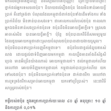
មកលេងត្រឹមតែភ្នំពេញ និងសៀមរាបតែ​ប៉ុណ្ណោះ ព្រោះខ្លាចមានគ្រោះ
ថ្នាក់ដល់អ្នកទេសចរជប៉ុន។ និយាយដល់រឿងជប៉ុន ដែលមិនទាន់អោយខ្ចី
ប្រាក់ គឺនៅត្រង់ថា បំណុលដែលកម្ពុជាជំពាក់ជប៉ុនទាំងដើមទាំងការ ទាំង
ប្រាក់ពិន័យ មិនទាន់បានសងទេ។ ជាគោលការណ៍របស់ជប៉ុន កាលណា
អ្នកឯងមិនទាន់សងប្រាក់ជប៉ុនទេ ជប៉ុននឹងមិនអោយខ្ចីអាថ្មីទេ។ ត្រូវសង
អាចាស់សិន បានអោយខ្ចីអាថ្មី។ ប៉ុន្តែ ជប៉ុនបានរកវិធីដ៏សមរម្យមួយ
ដែលជួយអោយកម្ពុជាដោះស្រាយបំណុលជប៉ុនបានដោយងាយស្រួល។
ជប៉ុនមិនបានទារប្រាក់ចេញពីកម្ពុជាទេ។ ជប៉ុនបែរជាផ្ដល់ជំនួយឥតសំ​
ណង ដោយផ្ដល់ជាទំនិញអោយមកកម្ពុជា កាលហ្នឹងមានតាំងពីស័ង្កសី
ប្រេង មានអីច្រើនយ៉ាងណាស់ អោយកម្ពុជាលក់។ ដល់កម្ពុជាលក់ហើយ
គេហៅថា អោយទំនិញមកកម្ពុជាលក់ កម្ពុជាលក់បានប្រាក់ហើយ យក
ទៅសងជប៉ុន។ ជប៉ុនមិនយកប្រាក់ទៅជប៉ុនទេ ដាក់ជាថវិកា គេហៅថា
ការទ្រទ្រង់ថវិកាសម្រាប់អោយកម្ពុជា យកទៅប្រើប្រាស់។ នេះជាវិធី
សាស្រ្តរបស់ជប៉ុន។
កម្ចីរបស់ជប៉ុន ក្នុងអត្រាការប្រាក់រយៈពេល ៤០ ឆ្នាំ អនុគ្រោះ ១០ ឆ្នាំ
និងការប្រាក់ ០,០១%