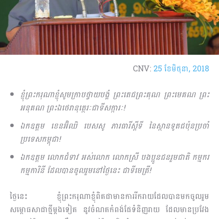
CNV:
25 ខែ​មិថុនា, 2018
ខ្ញុំព្រះករុណាខ្ញុំសូមក្រាបថ្វាយបង្គំ ព្រះតេជព្រះគុណ ព្រះមេគណ ព្រះ
អនុគណ ព្រះឯថេរានុត្ថេរៈជាទីសក្ការៈ!
ឯកឧត្តម ខេនអ៊ិឈិ បេសសូ ភារធារីស្ដីទី នៃស្ថានទូតជប៉ុនប្រចាំ
ប្រទេសកម្ពុជា!
ឯកឧត្តម លោកជំទាវ អស់លោក លោកស្រី បងប្អូនជនរួមជាតិ កម្មករ
កម្មការិនី ដែលបានចូលរួមនៅថ្ងៃនេះ ជាទីមេត្រី!
ថ្ងៃនេះ ខ្ញុំព្រះករុណាខ្ញុំពិតជាមានការរីករាយដែលបានមកចូលរួម
សម្ពោធសាជាថ្មីម្ដងទៀត នូវចំណតកំពង់ផែទំនិញរាយ ដែលមានប្រវែង