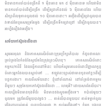
មិនមានការចាំបាច់ពង្រីកពី ១ ម៉ឺនតោន មក ៥ ម៉ឺនតោនទេ ហើយវាមិន
មានការចាំបាច់ដើម្បីពង្រីក ដើម្បីឲ្យវាកើនដល់ ៦ ម៉ឺនតោនដែរ ហើយ
សិក្សាពីលទ្ធភាពចូលដល់ ១០ ម៉ឺនតោននោះ។ អញ្ចឹងដើម្បីឲ្យវាចូលបាន
វាទាល់តែបូមសមុទ្រតែម្តង ដើម្បីពង្រីកទឹកឲ្យវាជ្រៅ ដើម្បីវាចូលបាន។
អាហ្នឹងរឿងវាអញ្ចឹង។
សម័យកៅស៊ូចងជើងខោ
សូមអរគុណ និងកោតសរសើរចំពោះក្រុមប្រឹក្សាភិបាល ក៏ដូចជាគណៈ
គ្រប់គ្រងនៃកំពង់ផែស្វយ័ត​នៃក្រុងព្រះសីហនុ។ កោតសរសើរចំពោះ
កម្មករ/ការិនី ដែលធ្វើការនៅទីនេះ ហើយក៏សូមគោរពចំពោះវិញ្ញាណក្ខន្ធ
ចំពោះអ្នកដែលបានស្លាប់ទៅ … ឥឡូវនេះច្បាស់ជាមានកូនចៅខ្លះដើម្បី
បន្តការងារ។ កាលពីសម័យនោះ ខ្ញុំនៅចាំណាស់ នៅចាំត្រង់ថាកម្មករ
នីមួយៗ សុទ្ធតែយកកៅស៊ូចងជើងខោ … ហេតុអី? ដោយសារតែលីបាវ។
កាលហ្នឹងមិនមានកុងទឺន័រ មិនមានដងស្ទួចអញ្ចឹងទេ។ កប៉ាល់មួយៗ
ចូលមក ត្រូវតែលីមួយបាវម្តងៗ … គាត់លីបានមួយបាវ គាត់ទម្លាក់ចូល
ជើងខោរបស់គាត់ បានប្រហែលជា ២ ក្តាប់អញ្ចឹងទៅ។ ខ្ញុំមក បងប្អូន