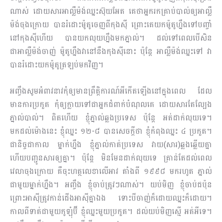
ណាស់ ដោយសារអាល្លឺម៉ង់ឈ្នះស៊ុយអែត គេថាអ្នករកគ្រាប់បាល់ឲ្យអាល្លឺ
ម៉ង់ចុងក្រោយ បានរំដោះម៉ូតូចេញពីកុងស៊ី ព្រោះគេយកម៉ូតូហ្នឹងទៅបញ្ចាំ
នៅកុងស៊ីហើយ បានយកលុយហ្នឹងមកភ្នាល់។ ដល់ទៅពេលបើសិន
ជាអាល្លឺម៉ង់ចាញ់ ម៉ូតូហ្នឹងវានៅនឹងកុងស៊ីនោះ ប៉ុន្តែ អាល្លឺម៉ង់ឈ្នះទៅ វា
បានរំដោះយកម៉ូតូត្រឡប់មកវិញ។
អញ្ចឹងសូមអំពាវនាវកុំឲ្យមានព្រឹត្តិការណ៍អីកើតឡើងនៅក្នុងពេល ដែល
មានការប្រកួត កុំឲ្យក្លាយទៅជាអ្នកជំពាក់បំណុលគេ ដោយសារតែល្បែង
ភ្នាល់បាល់។ ពិតហើយ ខ្ញុំភ្នាល់ឆ្លងប្រទេស ប៉ុន្តែ អត់ដាក់លុយទេ។
មកដល់ម៉ោងនេះ ខ្ញុំឈ្នះ ១២-៨ បានសេចក្តីថា ខ្ញុំកំពុងឈ្នះ ៤ ប្រកួត។
ជានិច្ចជាកាល ម្នាក់ហ្នឹង ខ្ញុំភ្នាល់កាត់ប្រ​ទេស វាយ(សារ)ឆ្លងឆ្លើយគ្នា
ហើយបញ្ជូនសារឲ្យគ្នា។ ប៉ុន្តែ មិនមែនដាក់លុយទេ គ្រាន់តែដល់ពេល
វេលាចុងក្រោយ គឺចុះហត្ថលេខាលើអាវ តាំងពី ១៩៩៨ មករហូត ភ្នាល់
ជាមួយម្នាក់ហ្នឹង។ អញ្ចឹង ខ្ញុំចាប់ត្រូវៗណាស់។ យប់មិញ ខ្ញុំចាប់ជប៉ុន
ព្រោះអាស៊ីត្រូវកាន់ជើងអាស៊ីគ្នាឯង ទោះបីចាញ់ក៏ដោយឈ្នះក៏ដោយ។
កាលពីទាត់ជាមួយកូឡុំប៊ី ខ្ញុំឈ្នះមួយប្រកួត។ ដល់យប់មិញស្មើ អត់អីទេ។