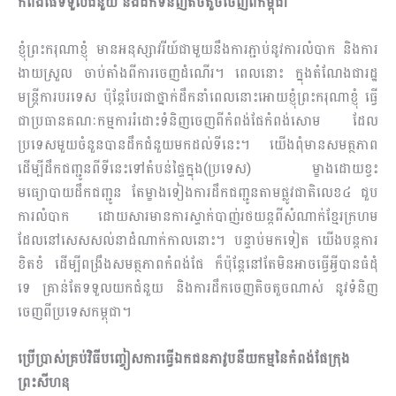
កំពង់ផែទទួលជំនួយ និងដឹកទំនិញតិចតួចចេញពីកម្ពុជា
ខ្ញុំព្រះករុណាខ្ញុំ មានអនុស្សាវរីយ៍ជាមួយនឹងការភ្ជាប់នូវការលំបាក និងការ
ងាយស្រួល ចាប់តាំងពីការចេញ​ដំណើរ។ ពេលនោះ ក្នុងតំណែងជារដ្ឋ
មន្ត្រីការបរទេស ប៉ុន្តែបែរជាថ្នាក់ដឹកនាំពេលនោះអោយខ្ញុំព្រះករុណាខ្ញុំ ធ្វើ
ជាប្រធានគណៈកម្មការរំដោះទំនិញចេញពីកំពង់ផែកំពង់សោម ដែល
ប្រទេសមួយចំនួនបានដឹកជំនួយមកដល់ទីនេះ។ យើងពុំមានសមត្ថភាព
ដើម្បីដឹកជញ្ជូនពីទីនេះទៅតំបន់ផ្ទៃក្នុង(ប្រទេស) ម្ខាងដោយខ្វះ
មធ្យោបាយដឹកជញ្ជូន តែម្ខាងទៀងការដឹកជញ្ជូនតាមផ្លូវជាតិលេខ៤ ជួប
ការលំបាក ដោយសារមានការស្ទាក់បាញ់រថយន្តពីសំ​ណាក់ខ្មែរក្រហម
ដែលនៅសេសសល់នាដំណាក់កាលនោះ។ បន្ទាប់មកទៀត យើងបន្តការ
ខិតខំ ដើម្បីពង្រឹងសមត្ថភាពកំពង់ផែ ក៏ប៉ុន្តែនៅតែមិនអាចធ្វើអ្វីបានធំដុំ
ទេ គ្រាន់តែទទួលយកជំនួយ និងការដឹកចេញតិចតួចណាស់ នូវទំនិញ
ចេញពីប្រទេសកម្ពុជា។
ប្រើប្រាស់គ្រប់វិធីបញ្ចៀសការធ្វើឯកជនភាវូបនីយកម្មនៃកំពង់ផែក្រុង
ព្រះសីហនុ