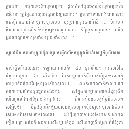
ប្រាប់ថា កម្មករចេះតែលួចអង្ករ។ ខ្ញុំថាកុំទៅខ្វល់អារឿងលួចអង្ករតាម
ជើងខោ ត្រូវខ្វល់អាលួចអង្ករទាំងឡាននោះ។ គ្នាយកទៅណា? ពេលនោះ
មកធ្វើការបានតែកម្មករទទួលរបប ចុះប្រពន្ធកូនបានអីស៊ី … មិនមែន
និយាយអញ្ចឹងលើកទឹកចិត្តឲ្យគាត់លួចឯណា ក៏ប៉ុន្តែការលួចនោះ យើង
ត្រូវទប់ស្កាត់អាលួចទាំងឡាន ទាំងបាវ …។
សូមជប៉ុន ចលនាក្រុមហ៊ុន ឲ្យមកធ្វើផលិតកម្មក្នុងតំបន់សេដ្ឋកិច្ចពិសេស
ចាប់ផ្តើមពីពេលនោះ ឥឡូវរយៈពេលជិត ៤០ ឆ្នាំហើយ។ នៅសល់តែ
ប៉ុន្មានខែគ្រប់ ៤០ ឆ្នាំហើយ នៃការចូលពាក់ព័ន្ធរបស់ខ្ញុំព្រះករុណាខ្ញុំ
ជាមួយនឹងកំពង់ផែក្រុងព្រះសីហនុនេះ។ ឆ្លងកាត់ដំណាក់កាលមួយៗ
រហូតមកដល់ការចូលរួមរបស់ជប៉ុន នៅក្នុងការចូលរួមពាក់ព័ន្ធពង្រីក
ហើយរួមទាំងនៅផ្នែកខាងក្រៅនេះ គឺមានតំបន់សេដ្ឋកិច្ចពិសេស។
សង្ឃឹមថា មិត្តជប៉ុននឹងជួយចលនាក្រុមហ៊ុនជប៉ុនឲ្យមកចូលក្នុងតំបន់
សេដ្ឋកិច្ចពិសេសនៅកន្លែងនេះ ដើម្បីជម្រុញការផលិតរបស់កម្ពុជាបន្ត
ទៀត ព្រោះជប៉ុនក៏មានការផលិតមួយចំនួន ផលិតចេញពីកម្ពុជា ក៏ប៉ុន្តែនាំ