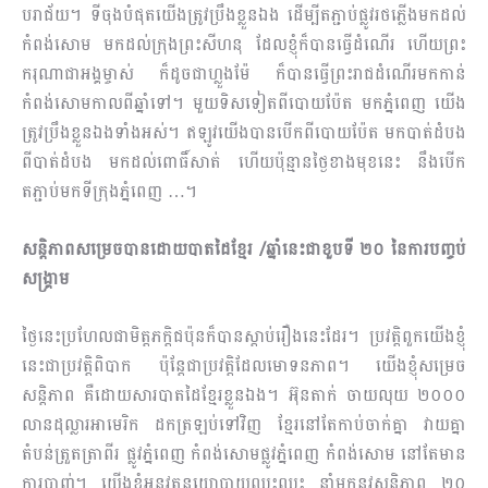
បរាជ័យ។ ទីចុងបំផុតយើងត្រូវប្រឹងខ្លួនឯង ដើម្បីតភ្ជាប់ផ្លូវរថភ្លើងមកដល់
កំពង់សោម មកដល់ក្រុងព្រះសីហនុ ដែលខ្ញុំក៏បានធ្វើដំណើរ ហើយព្រះ
ករុណាជាអង្គម្ចាស់ ក៏ដូចជាហ្លួងម៉ែ ក៏បានធ្វើព្រះរាជដំណើរមកកាន់
កំពង់សោមកាលពីឆ្នាំទៅ។ មួយទិសទៀតពីបោយប៉ែត មកភ្នំពេញ យើង
ត្រូវប្រឹងខ្លួនឯងទាំងអស់​។ ឥឡូវយើងបានបើកពីបោយប៉ែត មកបាត់ដំបង
ពីបាត់ដំបង មកដល់ពោធិ៍សាត់ ហើយប៉ុន្មានថ្ងៃខាងមុខនេះ នឹងបើក
តភ្ជាប់មកទីក្រុងភ្នំពេញ …។
សន្ដិភាពសម្រេចបានដោយបាតដៃខ្មែរ /ឆ្នាំនេះជាខួបទី ២០ នៃការបញ្ចប់
សង្គ្រាម
ថ្ងៃនេះប្រហែលជាមិត្តភក្តិជប៉ុនក៏បានស្តាប់រឿងនេះដែរ។ ប្រវត្តិពួកយើងខ្ញុំ
នេះជាប្រវត្តិពិបាក ប៉ុន្តែជាប្រវត្តិដែលមោទនភាព។ យើងខ្ញុំសម្រេច
សន្តិភាព គឺដោយសារបាតដៃខ្មែរខ្លួនឯង។ អ៊ុនតាក់ ចាយលុយ ២០០០
លានដុល្លារអាមេរិក ដកត្រឡប់ទៅវិញ ខ្មែរនៅតែកាប់ចាក់គ្នា វាយគ្នា
តំបន់ត្រួតត្រាពីរ ផ្លូវភ្នំពេញ កំពង់សោមផ្លូវភ្នំ​ពេញ កំពង់សោម នៅតែមាន
ការបាញ់។ យើងខ្ញុំអនុវត្តនយោបាយឈ្នះឈ្នះ នាំមកនូវសន្តិភាព ២០