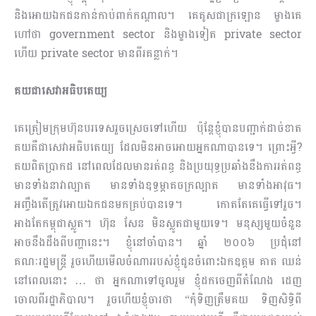
និងអោយឯកជនកាន់កាប់ពាក់កណ្ដាល។ គេគូសជាក្រឡោន ម្ខាងគេ
ហៅថា government sector និងម្ខាងទៀត private sector
ហើយ private sector មានពីរគន្លាក់។
គយជាសេវាអធិបតេយ្យ
គេត្រៀមក្រុមហ៊ុនបរទេសរួចស្រេចទៅហើយ ប៉ុន្តែខ្ញុំបានបញ្ជាក់ដាច់ខាត
គយគឺជាសេ​វាអធិបតេយ្យ ដែលមិនអាចអោយអ្នកណាបានទេ។ ព្រោះអ្វី?
គយពិតប្រាកដ នៅពេលដែលមានរត់ពន្ធ និងប្រយុទ្ធប្រឆាំងនឹងការរត់ពន្ធ
មានទាំងនាវាល្បាត មានទាំងឧទ្ធម្ភាគចក្រល្បាត មានទាំងអាវុធ។
អញ្ចឹងតើត្រូវអោយឯកជនមកគ្រប់បានទេ។ កោតតែគេធ្វើទៅរួច។
អាងតែកម្ពុជាស្លូត។ ហ៊ុន សែន មិនស្លូតជាមួយទេ។ មនុស្សមួយចំនួន
អាចនឹងដឹងពីបញ្ហានេះ។ ខ្ញុំនៅចាំបាន។ ឆ្នាំ ២០០៦ ប្រជុំនៅ
គណៈរដ្ឋមន្រ្តី រួចហើយមើលចំណាររបស់ខ្ញុំជូនចំពោះឯកឧត្តម គាត ឈន់
នៅពេលនោះ … ថា អ្នកណាទៅចូលរួម ខ្ញុំដកចេញពីតំណែង ដេញ​
ចោលពីរដ្ឋាភិបាល។ រួចហើយខ្ញុំចារថា “កុំទិញត្រឹមគយ ទិញសិទ្ធិពី