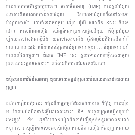
បានយកមកអភិវឌ្ឍកម្ពុជាទេ។ អាយអឹមអេហ្វ (IMF) បានផ្ដល់ជំ​នួយ
ធនាគារពិ​ភពលោកបានផ្ដល់ជំនួយ តែយកអាជំនួយហ្នឹងទៅសងអា
បំណុលចាស់។ នៅចាំទេឯកឧត្តម អៀង ម៉ូលី សមា​ជិក SNC នឹងគេ
ដែរ។ កាលពីពេលហ្នឹង ឃើញតែអ្នកប្រកាសផ្ដល់ជំនួយ ក៏ប៉ុន្តែជំនួយ
ហ្នឹងយកទៅសងអាល្លឺម៉ង់ យកទៅសងបារាំង (ដែល)មិនដឹងគេជំពាក់ពី
កាលណានោះផង ហើយគេកត់ត្រាថាជំនួយមកកម្ពុជា … ជំនួយមកវាអត់
បានដល់ដៃកម្ពុជា​។ ជំនួយ IMF នេះ ផ្ដល់ទៅអោយកម្ចីសងជាមួយ
ប្រទេសនេះប្រទេសនោះ។ យើងនៅតែបាតដៃទទេដដែល។
ជប៉ុនបានរកវិធីដ៏សមរម្យ ជួយអោយកម្ពុជាស្រាយបំណុលបានដោយងាយ
ស្រួល
ដល់មករឿងជប៉ុននេះ ជប៉ុនគឺជាអ្នកផ្ដល់ជំនួយធំជាងគេ ក៏ប៉ុន្តែ មានរឿង
២ ដែលជប៉ុនមិនទាន់ធ្វើនៅពេលនោះ។ ទី១ ការផ្ដល់ប្រាក់កម្ចីសម្រាប់
អភិវឌ្ឍន៍ ទី២ អ្នកវិនិយោគជប៉ុនមិនទាន់ជឿទុកចិត្តនូវសភាពការណ៍
កម្ពុជា​ទេ។ សូម្បីតែទេសចររបស់ជប៉ុន កាលពីពេលហ្នឹង គឺអនុញ្ញាតអោយ