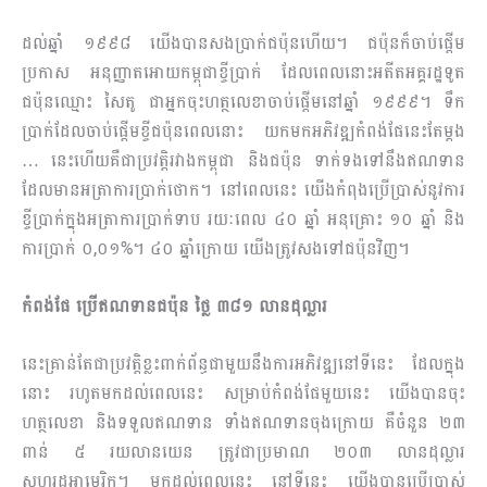
ដល់ឆ្នាំ ១៩៩៨ យើងបានសងប្រាក់ជប៉ុនហើយ។ ជប៉ុនក៏ចាប់ផ្ដើម
ប្រកាស អនុញ្ញាតអោយកម្ពុជាខ្ចីប្រាក់ ដែលពេលនោះអតីតអគ្គរដ្ឋទូត
ជប៉ុនឈ្មោះ សៃតូ ជាអ្នកចុះហត្ថលេខាចាប់ផ្ដើមនៅឆ្នាំ ១៩៩៩។ ទឹក
ប្រាក់ដែលចាប់ផ្ដើមខ្ចីជប៉ុនពេលនោះ យកមកអភិវឌ្ឍកំពង់ផែនេះតែម្ដង
… នេះហើយគឺជាប្រវត្តិរវាងកម្ពុជា និងជប៉ុន ទាក់ទងទៅនឹងឥណទាន
ដែលមានអត្រាការប្រាក់ថោក។ នៅពេលនេះ យើងកំពុងប្រើប្រាស់នូវការ
ខ្ចីប្រាក់​ក្នុងអត្រាការប្រាក់ទាប រយៈពេល ៤០ ឆ្នាំ អនុគ្រោះ ១០ ឆ្នាំ និង
ការប្រាក់ ០,០១%។ ៤០ ឆ្នាំក្រោយ យើងត្រូវសងទៅជប៉ុនវិញ។
កំពង់ផែ ប្រើឥណទានជប៉ុន ថ្លៃ ៣៨១ លានដុល្លារ
នេះគ្រាន់តែជាប្រវត្តិខ្លះពាក់ព័ន្ធជាមួយនឹងការអភិវឌ្ឍនៅទីនេះ ដែលក្នុង
នោះ រហូតមកដល់ពេលនេះ សម្រាប់កំ​ពង់ផែមួយនេះ យើងបានចុះ
ហត្ថលេខា និងទទួលឥណទាន ទាំងឥណទានចុងក្រោយ គឺចំនួន ២៣
ពាន់ ៥ រយលានយេន ត្រូវជាប្រមាណ ២០៣ លានដុល្លារ
សហរដ្ឋអាមេរិក។ មកដល់ពេលនេះ នៅទីនេះ យើងបានប្រើប្រាស់