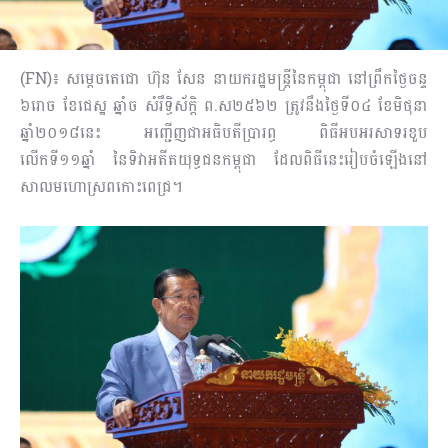
(FN)៖ សម្តេចតេជោ ហ៊ុន សែន នាយករដ្ឋមន្ត្រីនៃកម្ពុជា នៅព្រឹកថ្ងៃចន្ទ
៦រោច ខែជេស្ឋ ឆ្នាំច សំរឹទ្ធិស័ក្តិ ព.ស២៥៦២ ត្រូវនឹងថ្ងៃទី០៤ ខែមិថុនា
ឆ្នាំ២០១៨នេះ អញ្ជើញជាអធិបតីប្រារព្ធ ពិធីអបអរសាទរខួប
លើកទី១១ឆ្នាំ នៃទិវាអតីតយុទ្ធជនកម្ពុជា ដែលពិធីនេះរៀបចំឡើងនៅ
សាលមហោស្រពកោះពេជ្រ។