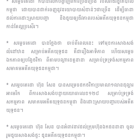
* សម្តេចតេជោ ក៏បានលើកបង្ហាញពីការប្រឹងប្រែង របស់រាជរដ្ឋាភិបាល
កម្ពុជា ដោយបានដាក់ចេញនូវនយោបាយសំខាន់ៗជាច្រើ​ន ដើម្បីធានា
ដល់ការដោះស្រាយបញ្ហា និងជួយឲ្យជីវភាពរបស់អតីតយុទ្ធជនកម្ពុជា
កាន់តែល្អប្រសើរ។
* សម្តេចតេជោ បានថ្លែងថា ចាប់ពីពេលនេះ ទៅមុខការសាងសង់
លំនៅឋាន សម្រាប់អតីតយុទ្ធជន គឺជារឿងអាទិភាព ហើយសម្តេច
ឯកភាពឲ្យបង្វែថវិកា ពីតាមបណ្តាខេត្តនានា សម្រាប់ទ្រទ្រង់សកម្មភាព
សមាគមអតីតយុទ្ធជនកម្ពុជា។
* សម្តេចតេជោ ហ៊ុន សែន បានសម្រេចដកថវិកាប្រមាណ១លានដុល្លារ
អាមេរិក ពីការសាងសង់បន្ទាយយោធាលេខ១២៨ សម្រាប់ទ្រទ្រង់
សកម្មភាព សមាគមអតីតយុទ្ធជនកម្ពុជា និងដោះស្រាយបញ្ហារបស់អតីត
យុទ្ធជន។
* សម្តេចតេជោ ហ៊ុន សែន បានអំពាវនាវដល់ក្រុមហ៊ុនឯកជននានា ចូល
រួមជួយសាងសង់ផ្ទះ ជូនអតីតយុទ្ធជនកម្ពុជា។