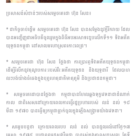
ប្រសាសន៍សំខាន់ៗរបស់សម្តេចតេជោ ហ៊ុន សែន៖
* ជាកិច្ចចាប់ផ្តើម សម្តេចតេជោ ហ៊ុន​ សែន បានសម្តែងនូវក្តីរីករាយ ដែល
បានអញ្ជើញជាអធិបតីចូលរួមក្នុងពិធីអបអរសាទរខួបលើកទី១១ ទិវាអតីត
យុទ្ធជនកម្ពុជា នៅសាលមហោស្រពកោះពេជ្រ។
* សម្តេចតេជោ ហ៊ុន សែន ថ្លែងថា ការប្រារព្ធទិវាអតីតយុទ្ធជនកម្ពុជា
ដើម្បីរំលឹកនូវគុណូបការៈរបស់វីរៈអតីតយុទ្ធជន និងយុទ្ធនារី ដែលបាហ
លះបង់យ៉ាងធំធេងក្នុងបុព្វហេតុជាតិមាតុភូមិ និងប្រជាជនកម្ពុជា។
* សម្តេចតេជោបានថ្លែងថា កម្ពុជាបានហែលឆ្លងទុក្ខវេទនាជាដំណាក់
កាល ជាពិសេសនៅក្រោយពេលការធ្វើរដ្ឋប្រហាររបស់ លន់ នល់ ១៨
មីនា ១៩៧០ បានធ្វើឲ្យកម្ពុជាធ្លាក់ចូលក្នុងភ្លើងសង្គ្រាមយ៉ាងវេទនា។
* សម្តេចបន្តថា ក្រោយពេលរបប លន់ នល់ បានដួលរលំនៅថ្ងៃ១៧
មេសា ១៩៧៥ ប្រជាពលរដ្ឋសង្ឃឹមថា បានរស់ក្នុងភាពសុខស្រួល តែទី