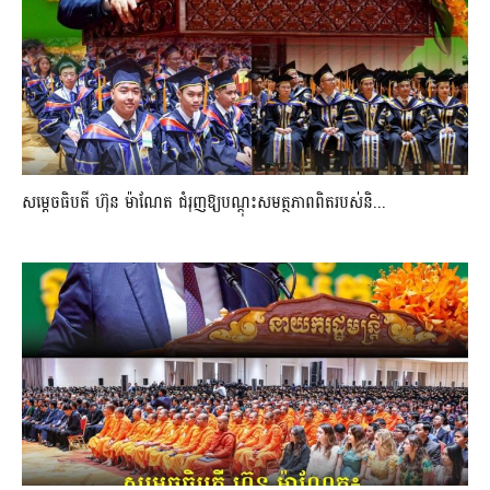
សម្តេចធិបតី ហ៊ុន ម៉ាណែត ជំរុញឱ្យបណ្តុះសមត្ថភាពពិតរបស់និ...