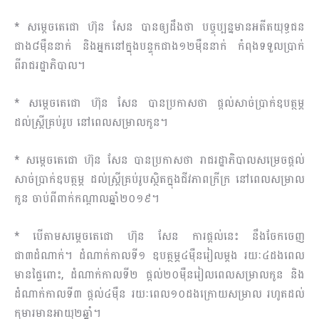
* សម្តេចតេជោ ហ៊ុន សែន បានឲ្យដឹងថា បច្ចុប្បន្នមានអតីតយុទ្ធជន
ជាង៨ម៉ឺននាក់ និងអ្នកនៅក្នុងបន្ទុកជាង១២ម៉ឺននាក់ កំពុងទទួលប្រាក់
ពីរាជរដ្ឋាភិបាល។
* សម្តេចតេជោ ហ៊ុន សែន បានប្រកាសថា ផ្តល់សាច់ប្រាក់ឧបត្ថម្ភ
ដល់ស្រ្តីគ្រប់រូប នៅពេលសម្រាលកូន។
* សម្តេចតេជោ ហ៊ុន សែន បានប្រកាសថា រាជរដ្ឋាភិបាលសម្រេចផ្តល់
សាច់ប្រាក់ឧបត្ថម្ភ ដល់ស្រ្តីគ្រប់រូបស្ថិតក្នុងជីវភាពក្រីក្រ នៅពេលសម្រាល
កូន ចាប់ពីពាក់កណ្តាលឆ្នាំ២០១៩។
* បើតាមសម្តេចតេជោ ហ៊ុន សែន ការផ្តល់នេះ នឹងចែកចេញ
ជា៣ដំណាក់។ ដំណាក់កាលទី១ ឧបត្ថម្ភ៤ម៉ឺនរៀលម្តង រយៈ៤ដងពេល
មានផ្ទៃពោះ, ដំណាក់កាលទី២ ផ្តល់២០ម៉ឺនរៀលពេលសម្រាលកូន និង
ដំណាក់កាលទី៣ ផ្តល់៤ម៉ឺន រយៈពេល១០ដងក្រោយសម្រាល រហូតដល់
កុមារមានអាយុ២ឆ្នាំ។