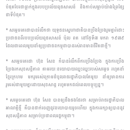
បំផុតបែរជាធ្លាក់ក្នុងរបបប្រល័យពូជសាសន៍ និងកាប់សម្លាប់យ៉ាងព្រៃផ្សៃ
ជាទីបំផុត។
* សម្តេចតេជោបានរំលឹកថា យុទ្ធជនស្នេហាជាតិបានប្រឹងប្រែងរួមគ្នារំដោះ
ប្រជាជនពីរបបប្រល័យពូជសាសន៍ ប៉ុល ពត នៅថ្ងៃទី៧ មករា ១៩៧៩
ដែលជាពេលមួយនាំឲ្យប្រជាជនកម្ពុជាបានរស់រានមានជីវិតជាថ្មី។
* សម្តេចតេជោ ហ៊ុន សែន ក៏បានរំលឹកពីការប្រឹងប្រែង ក្នុងការប្រឹង
ប្រែងរកសុខសន្តិភាព តាមរយៈនយោបាយឈ្នះឈ្នះរបស់សម្តេច រហូតនាំ
ខ្មែរក្រហម មករួមរស់ក្រោមដំបូលរាជរដ្ឋាភិបាលតែមួយ នាំឲ្យមានការ
រួមរស់ជាមួយគ្នាដោយសុខសាន្ត រហូតមកដល់ពេលបច្ចុប្បន្ន។
* សម្តេចតេជោ ហ៊ុន សែន បានឲ្យដឹងផងដែរថា សម្រាប់រាជរដ្ឋាភិបាល
អាណត្តិថ្មី គឺបានដាក់ចេញនូវនយោបាយរួចហើយ ក្នុងការរក្សាឲ្យបាននូវ
សុខសន្តិភាព សម្រាប់ប្រជាពលរដ្ឋកម្ពុជា។