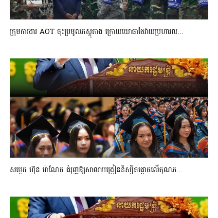
ក្រុមការងារ AOT ចុះប្រមូលភស្តុតាង ក្រោយយោធាថៃវាយប្រហារល...
សម្តេច ហ៊ុន ម៉ាណែត ជំរុញឱ្យសាលាបង្រៀននិស្សិតផ្តោតលើគុណភ...