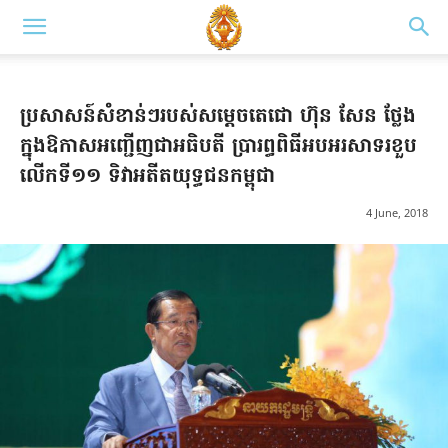
ប្រសាសន៍សំខាន់ៗរបស់សម្តេចតេជោ ហ៊ុន សែន ថ្លែង
ក្នុងឱកាសអញ្ជើញជាអធិបតី ប្រារព្ធពិធីអបអរសាទរខួប
លើកទី១១ ទិវាអតីតយុទ្ធជនកម្ពុជា
4 June, 2018