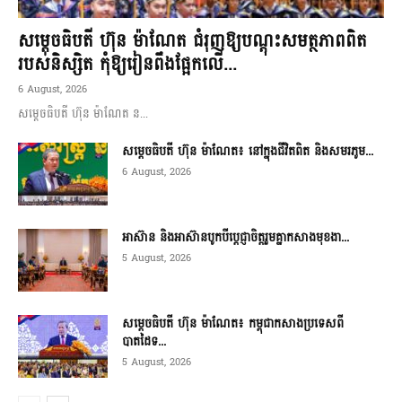
សម្តេចធិបតី ហ៊ុន ម៉ាណែត ជំរុញឱ្យបណ្តុះសមត្ថភាពពិត
របស់និស្សិត កុំឱ្យរៀនពឹងផ្អែកលើ...
6 August, 2026
សម្តេចធិបតី ហ៊ុន ម៉ាណែត ន...
សម្តេចធិបតី ហ៊ុន ម៉ាណែត៖ នៅក្នុងជីវិតពិត និងសមរភូម...
6 August, 2026
អាស៊ាន និងអាស៊ានបូកបីប្តេជ្ញាចិត្តរួមគ្នាកសាងមុខងា...
5 August, 2026
សម្ដេចធិបតី ហ៊ុន ម៉ាណែត៖ កម្ពុជាកសាងប្រទេសពី
បាតដៃទ...
5 August, 2026