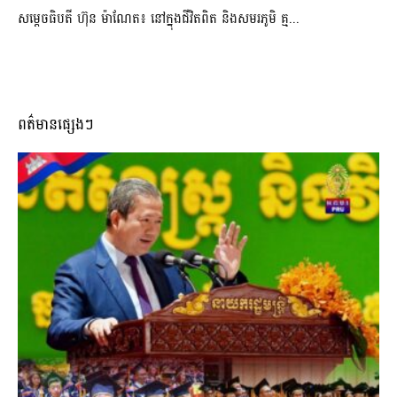
សម្តេចធិបតី ហ៊ុន ម៉ាណែត៖ នៅក្នុងជីវិតពិត និងសមរភូមិ គ្ម...
ពត៌មានផ្សេងៗ