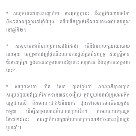
* សម្តេចតេជោបានបញ្ជាក់ថា ការឧបត្ថម្ភនេះ នឹងត្រូវចំណាយថវិកា
ជិត៥លានដុល្លារនៅឆ្នាំដំបូង ហើយទឹកប្រាក់កើនដល់ជាង៧លានដុល្លារ
នៅឆ្នាំទី២។
* សម្តេចតេជោក៏បានប្រកាសផងដែរថា តើនឹងមានបក្សនយោបាយ
ណាមួយ ចេញមកដេញថ្លៃលើនយោបាយផ្តល់ប្រាក់ឧបត្ថម្ភ ដល់ស្រ្តីមាន
ជីវភាពក្រីក្រ ក្នុងពេលសម្រាលមានផ្ទៃពោះ សម្រាល និងក្រោយសម្រាល
នេះ?
* សម្តេចតេជោ ហ៊ុន សែន បានថ្លែងថា រាជរដ្ឋាភិបាលបាន
សម្រេចជួយបង់ប្រាក់វិភាគទាន៣៥០០រៀល ក្នុងមួយខែដល់គ្រួសារអតីត
យុទ្ធជនពលី និងមរណៈជាង២ម៉ឺននាក់ ជូនទៅសមាគមអតីតយុទ្ធជន
កម្ពុជា ដើម្បីសម្រាលការចំណាយប្រចាំខែ។ តាមរយៈការចូលរួម
វិភាគទាននេះ រាជរដ្ឋាភិបាលត្រូវចំណាយប្រមាណ៩៨០លានរៀលក្នុង
មួយឆ្នាំ។