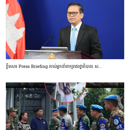
ខ្លឹមសារ Press Briefing របស់អ្នកនាំពាក្យរាជរដ្ឋាភិបាល ស...