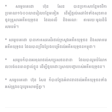
* សម្តេចតេជោ ហ៊ុន សែន បានប្រកាសបន្ថែមថវិកា
ប្រមាណ១៦០០លានរៀលបន្ថែមទៀត ដើម្បីផ្តល់សេវាថែទាំងសុខភាព
ជូនគ្រួសារអតីតយុទ្ធជន ដែលពលី និងមរណៈ តាមរយៈមូលនិធិ
សមធម៌។
* សម្តេចតេជោ បានកោតសរសើរដល់ក្រសួងអតីតយុទ្ធជន និងសមាគម
អតីតយុទ្ធជន ដែលបានប្រឹងប្រែងបម្រើដល់អតីតយុទ្ធជនកម្ពុជា។
* សម្តេចក៏បានអរគុណដល់សប្បុរសជននានា ដែលបានរួមចំណែក
លះបង់ធនធានផ្ទាល់ខ្លួន ដើម្បីជួយដោះស្រាយបញ្ហារបស់អតីតយុទ្ធជន។
* សម្តេចតេជោ ហ៊ុន សែន ក៏បានថ្លែងអំពាវនាវដល់អតីតយុទ្ធជនទាំង
អស់ត្រូវចេះរួបរួមសាមគ្គីគ្នា។