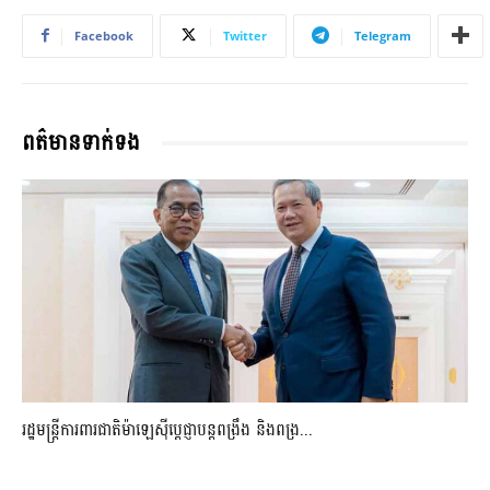
Facebook
Twitter
Telegram
ពត៌មានទាក់ទង
រដ្ឋមន្ត្រីការពារជាតិម៉ាឡេស៊ីប្ដេជ្ញាបន្តពង្រឹង និងពង្រ...