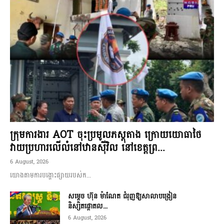
ក្រុមការងារ AOT ចុះប្រមូលភស្តុតាង ក្រោយយោធាថៃ
វាយប្រហារលើលំនៅឋានស៊ីវិល នៅខេត្តព្រ...
6 August, 2026
យោងតាមការបង្ហោះផ្សាយរបស់ក...
សម្តេច ហ៊ុន ម៉ាណែត ជំរុញឱ្យសាលាបង្រៀន
និស្សិតផ្តោតល...
6 August, 2026