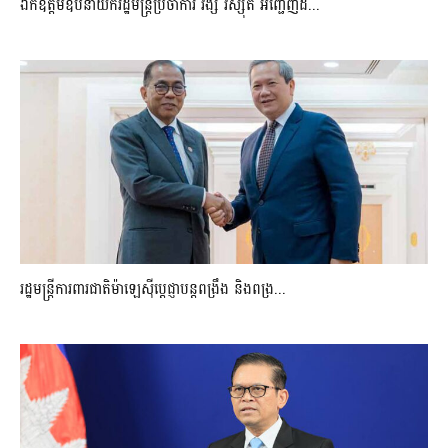
ឯកឧត្តមឧបនាយករដ្ឋមន្រ្តីប្រចាំការ វង្សី វិស្សុត អញ្ជើញដ...
រដ្ឋមន្ត្រីការពារជាតិម៉ាឡេស៊ីប្ដេជ្ញាបន្តពង្រឹង និងពង្រ...