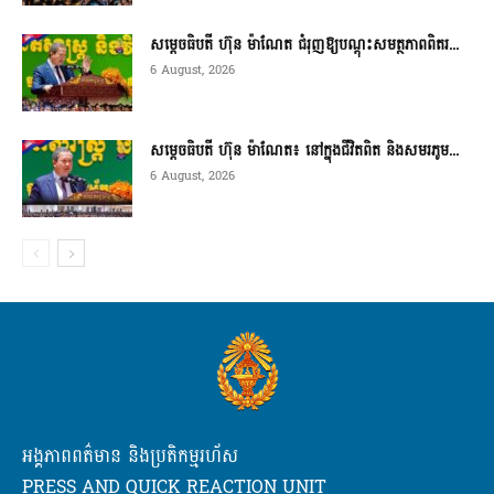
សម្តេចធិបតី ហ៊ុន ម៉ាណែត ជំរុញឱ្យបណ្តុះសមត្ថភាពពិតរ...
6 August, 2026
សម្តេចធិបតី ហ៊ុន ម៉ាណែត៖ នៅក្នុងជីវិតពិត និងសមរភូម...
6 August, 2026
អង្គភាពពត៌មាន និងប្រតិកម្មរហ័ស
PRESS AND QUICK REACTION UNIT