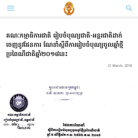
គណៈក​ម្មាធិការជាតិ រៀបចំបុណ្យជាតិ-អន្ដរជាតិដាក់
ចេញនូវផែនការ ណែនាំស្ពីពីការរៀបចំបុណ្យចូលឆ្នាំថ្មី
ប្រពៃណីជាតិឆ្នាំ២០១៨នេះ
21 March, 2018