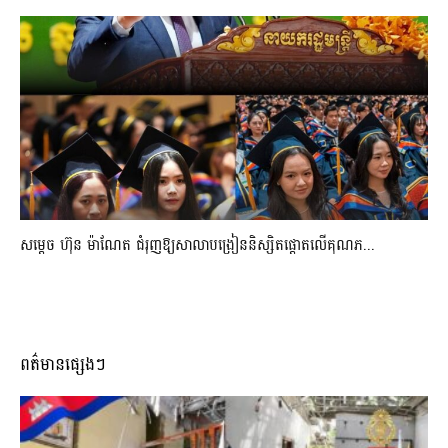
សម្តេច ហ៊ុន ម៉ាណែត ជំរុញឱ្យសាលាបង្រៀននិស្សិតផ្តោតលើគុណភ...
ពត៌មានផ្សេងៗ