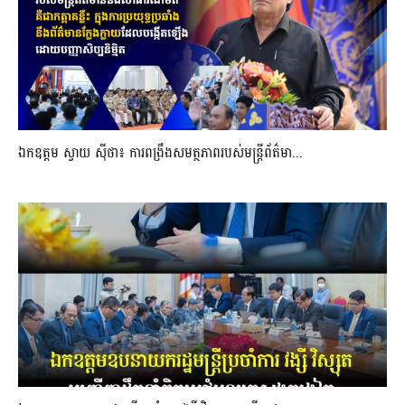
ឯកឧត្តម ស្វាយ ស៊ីថា៖ ការពង្រឹងសមត្ថភាពរបស់មន្ត្រីព័ត៌មា...