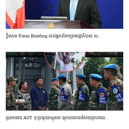
ខ្លឹមសារ Press Briefing របស់អ្នកនាំពាក្យរាជរដ្ឋាភិបាល ស...
ក្រុមការងារ AOT ចុះប្រមូលភស្តុតាង ក្រោយយោធាថៃវាយប្រហារល...