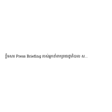
ខ្លឹមសារ Press Briefing របស់អ្នកនាំពាក្យរាជរដ្ឋាភិបាល ស...