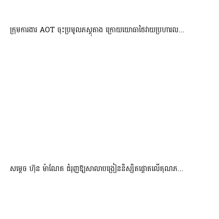
ក្រុមការងារ AOT ចុះប្រមូលភស្តុតាង ក្រោយយោធាថៃវាយប្រហារល...
សម្តេច ហ៊ុន ម៉ាណែត ជំរុញឱ្យសាលាបង្រៀននិស្សិតផ្តោតលើគុណភ...