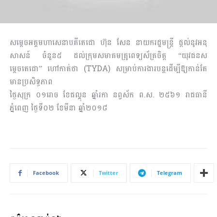
សម្តេចអគ្គមហាសេនាបតីតេជោ ហ៊ុន សែន នាយករដ្ឋមន្រ្តី ផ្តល់​នូវ​អនុ
សាសន៍ ចំនួន៥ ដល់ក្រុមសមាគមគ្រូពេទ្យស័គ្រចិត្ត “យុវជនស
ម្តេចតេជោ” ហៅកាត់ថា (TYDA) សម្រាប់ការងារបន្តដើម្បីឱ្យកាន់តែ
មានប្រសិទ្ធភាព
ថ្ងៃសុក្រ ០១រោច ខែផល្គុន ឆ្នាំរកា នព្វស័ក ព.ស. ២៥៦១ រាជធានី
ភ្នំពេញ ថ្ងៃទី០២ ខែមីនា ឆ្នាំ២០១៨
Facebook
Twitter
Telegram