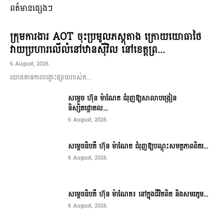
ពត៌មានផ្សេងៗ
ក្រុមការងារ AOT ចុះប្រមូលភស្តុតាង ក្រោយយោធាថៃ
វាយប្រហារលើលំនៅឋានស៊ីវិល នៅខេត្តព្រ...
6 August, 2026
យោងតាមការបង្ហោះផ្សាយរបស់ក...
សម្តេច ហ៊ុន ម៉ាណែត ជំរុញឱ្យសាលាបង្រៀន
និស្សិតផ្តោតល...
6 August, 2026
សម្តេចធិបតី ហ៊ុន ម៉ាណែត ជំរុញឱ្យបណ្តុះសមត្ថភាពពិតរ...
6 August, 2026
សម្តេចធិបតី ហ៊ុន ម៉ាណែត៖ នៅក្នុងជីវិតពិត និងសមរភូម...
6 August, 2026