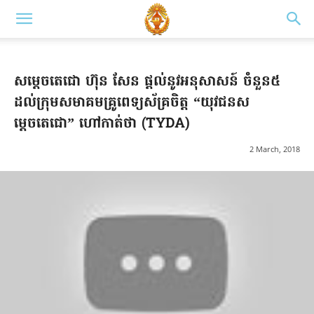
សម្តេចតេជោ ហ៊ុន សែន ផ្តល់​នូវ​អនុសាសន៍ ចំនួន៥
ដល់ក្រុមសមាគមគ្រូពេទ្យស័គ្រចិត្ត “យុវជនស
ម្តេចតេជោ” ហៅកាត់ថា (TYDA)
2 March, 2018