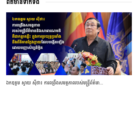
ពត៌មានទាក់ទង
ឯកឧត្តម ស្វាយ ស៊ីថា៖ ការពង្រឹងសមត្ថភាពរបស់មន្ត្រីព័ត៌មា...