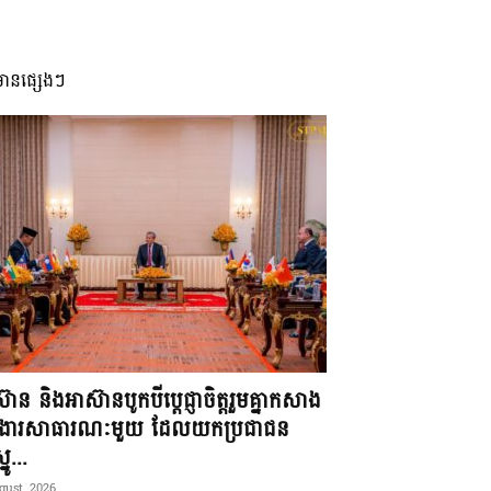
មានផ្សេងៗ
៊ាន និងអាស៊ានបូកបីប្តេជ្ញាចិត្តរួមគ្នាកសាង
ខងារសាធារណៈមួយ ដែលយកប្រជាជន
នូ...
gust, 2026