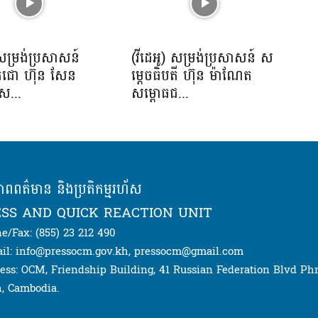
r
e
a
 សម្រង់ប្រសាសន៍
(វីដេអូ) សម្រង់ប្រសាសន៍ ស
s
េជោ ហ៊ុន សែន
ម្តេចធិបតី ហ៊ុន ម៉ាណែត
e
ឋស...
សម្ពោធជ...
o
r
d
e
c
ភាពពត៌មាន និងប្រតិកម្មរហ័ស
r
SS AND QUICK REACTION UNIT
e
e/Fax: (855) 23 212 490
a
il: info@pressocm.gov.kh, pressocm@gmail.com
s
ess: OCM, Friendship Building, 41 Russian Federation Blvd P
e
, Cambodia.
v
o