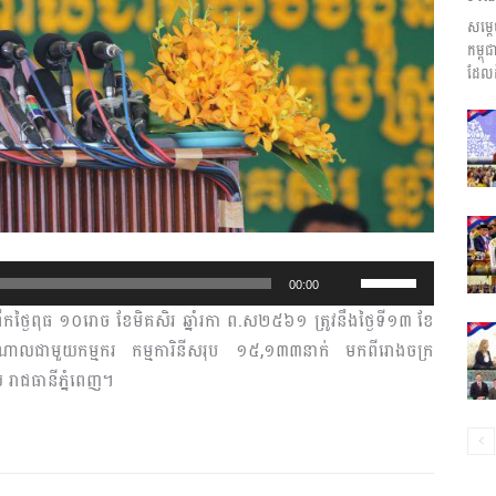
សម្ត
ព័ត៌មាន​
កម្ព
ដែលដ
និង
U
00:00
s
រឹកថ្ងៃពុធ ១០រោច ខែមិគសិរ ឆ្នាំរកា ព.ស​២៥៦១ ត្រូវនឹងថ្ងៃទី១៣ ខែ
ប្រតិកម្ម
e
សំណាលជាមួយកម្មករ កម្មការិនីសរុប ១៥,១៣៣នាក់ មកពីរោងចក្រ
U
យ រាជធានីភ្នំពេញ។
p
/
D
រហ័ស
o