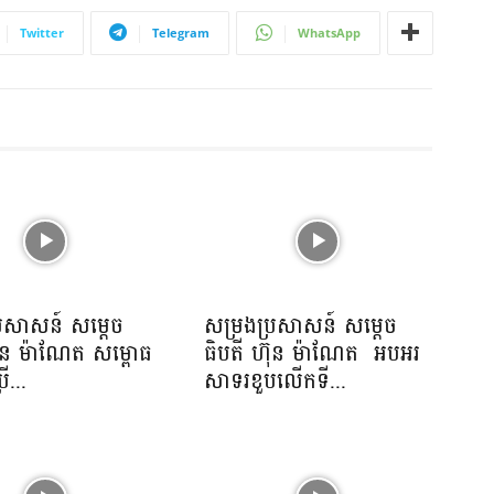
w
Twitter
Telegram
WhatsApp
n
A
r
r
o
w
k
e
y
s
រសាសន៍ សម្ដេច
សម្រងប្រសាសន៍ សម្ដេច
៊ុន ម៉ាណែត សម្ពោធ
ធិបតី ហ៊ុន ម៉ាណែត អបអរ
t
ើ...
សាទរខួបលើកទី...
o
i
n
c