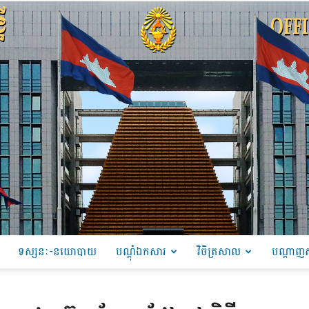
ទស្សនៈ-នយោបាយ
បណ្ដុំឯកសារ
វិចិត្រសាល
បណ្តាញស
PRU