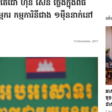
េជោ ហ៊ុន សែន ថ្លែង​​​ក្នុង​​​ពិធី​
 កម្មកា​រិនី​ជាង ១ម៉ឺននាក់​នៅ
ពត៌
I
13 December, 2017
អង្គ
ភាព​
អាស
មុ
ជាស្
5 Au