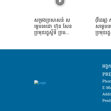
សម្រងប្រសាសន៍ ស
(វីដេអូ)
ម្តេចតេជោ ហ៊ុន សែន
សម្ដេចត
ប្រមុខរដ្ឋស្តីទី ប្រធ...
ប្រមុខរដ្
អង្គ
PRE
Phon
E-Ma
Addr
Penh