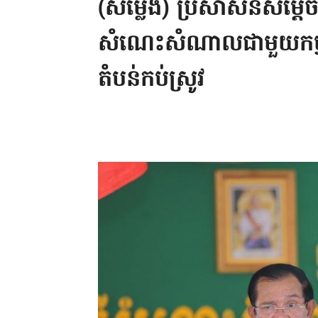
(សម្លេង) ប្រសាសន៍​​​​សម្តេច​​ត
សំណេះ​សំណាល​ជាមួយ​កម្មករ
តំបន់​កប់ស្រូវ