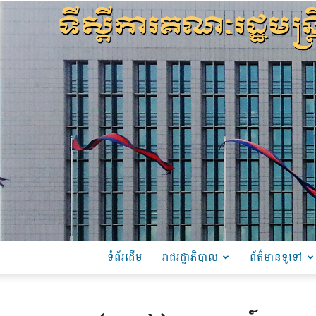
ទំព័រដើម
រាជរដ្ឋាភិបាល
ព័ត៌មានទូទៅ