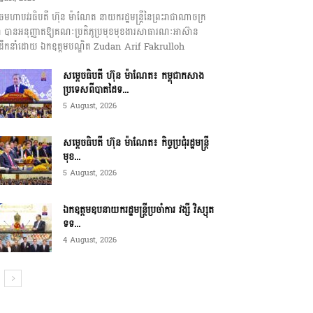
េចមហាបវរធិបតី ហ៊ុន ម៉ាណែត នាយករដ្ឋមន្ត្រីនៃព្រះរាជាណាចក្រ
ុជា បានអនុញ្ញាតឱ្យគណៈប្រតិភូប្រមុខមុខងារសាធារណៈអាស៊ាន
ឹកនាំដោយ ឯកឧត្តមបណ្ឌិត Zudan Arif Fakrulloh
សម្ដេចធិបតី ហ៊ុន ម៉ាណែត៖ កម្ពុជាកសាង
ប្រទេសពីបាតដៃទ...
5 August, 2026
សម្ដេចធិបតី ហ៊ុន ម៉ាណែត៖ កិច្ចប្រជុំរដ្ឋមន្ត្រី
មុខ...
5 August, 2026
ឯកឧត្តមឧបនាយករដ្ឋមន្ត្រីប្រចាំការ វង្សី វិស្សុត
ទទ...
4 August, 2026