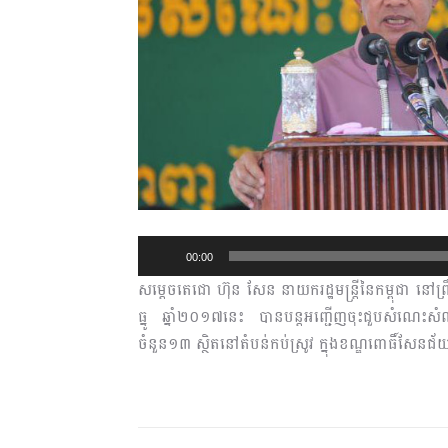
A
00:00
u
សម្តេចតេជោ ហ៊ុន សែន នាយករដ្ឋមន្រ្តីនៃកម្ពុជា នៅព្
d
ធ្នូ ឆ្នាំ២០១៧នេះ បានបន្តអញ្ជើញចុះជួបសំណេះ
i
ចំនួន១៣ ស្ថិតនៅតំបន់កប់ស្រូវ ក្នុងខណ្ឌពោធិ៍សែនជ័
o
P
l
a