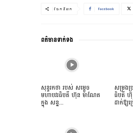
y
Facebook
ចែករំលែក
e
r
ពត៌មានទាក់ទង
សុន្ទរកថា របស់ សម្ដេច
សម្រងប្
មហាបវរធិបតី ហ៊ុន ម៉ាណែត
ធិបតី ហ
ក្នុង សន្ន...
ដាក់ឱ្យប្រ